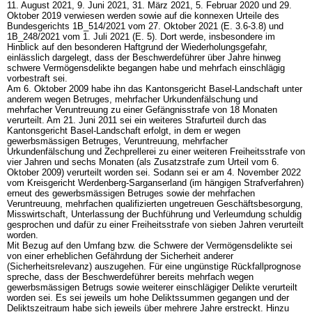
11. August 2021, 9. Juni 2021, 31. März 2021, 5. Februar 2020 und 29.
Oktober 2019 verwiesen werden sowie auf die konnexen Urteile des
Bundesgerichts 1B_514/2021 vom 27. Oktober 2021 (E. 3.6-3.8) und
1B_248/2021 vom 1. Juli 2021 (E. 5). Dort werde, insbesondere im
Hinblick auf den besonderen Haftgrund der Wiederholungsgefahr,
einlässlich dargelegt, dass der Beschwerdeführer über Jahre hinweg
schwere Vermögensdelikte begangen habe und mehrfach einschlägig
vorbestraft sei.
Am 6. Oktober 2009 habe ihn das Kantonsgericht Basel-Landschaft unter
anderem wegen Betruges, mehrfacher Urkundenfälschung und
mehrfacher Veruntreuung zu einer Gefängnisstrafe von 18 Monaten
verurteilt. Am 21. Juni 2011 sei ein weiteres Strafurteil durch das
Kantonsgericht Basel-Landschaft erfolgt, in dem er wegen
gewerbsmässigen Betruges, Veruntreuung, mehrfacher
Urkundenfälschung und Zechprellerei zu einer weiteren Freiheitsstrafe von
vier Jahren und sechs Monaten (als Zusatzstrafe zum Urteil vom 6.
Oktober 2009) verurteilt worden sei. Sodann sei er am 4. November 2022
vom Kreisgericht Werdenberg-Sarganserland (im hängigen Strafverfahren)
erneut des gewerbsmässigen Betruges sowie der mehrfachen
Veruntreuung, mehrfachen qualifizierten ungetreuen Geschäftsbesorgung,
Misswirtschaft, Unterlassung der Buchführung und Verleumdung schuldig
gesprochen und dafür zu einer Freiheitsstrafe von sieben Jahren verurteilt
worden.
Mit Bezug auf den Umfang bzw. die Schwere der Vermögensdelikte sei
von einer erheblichen Gefährdung der Sicherheit anderer
(Sicherheitsrelevanz) auszugehen. Für eine ungünstige Rückfallprognose
spreche, dass der Beschwerdeführer bereits mehrfach wegen
gewerbsmässigen Betrugs sowie weiterer einschlägiger Delikte verurteilt
worden sei. Es sei jeweils um hohe Deliktssummen gegangen und der
Deliktszeitraum habe sich jeweils über mehrere Jahre erstreckt. Hinzu