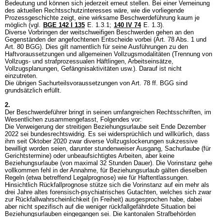
Bedeutung und können sich jederzeit erneut stellen. Bei einer Verneinung
des aktuellen Rechtsschutzinteresses wäre, wie die vorliegende
Prozessgeschichte zeigt, eine wirksame Beschwerdeführung kaum je
möglich (vgl.
BGE 142 I 135
E. 1.3.1;
140 IV 74
E. 1.3).
Diverse Vorbringen der weitschweifigen Beschwerden gehen an den
Gegenständen der angefochtenen Entscheide vorbei (
Art. 78 Abs. 1 und
Art. 80 BGG
). Dies gilt namentlich für seine Ausführungen zu den
Haftvoraussetzungen und allgemeinen Vollzugsmodalitäten (Trennung von
Vollzugs- und strafprozessualen Häftlingen, Arbeitseinsätze,
Vollzugsplanungen, Gefängnisaktivitäten usw.). Darauf ist nicht
einzutreten.
Die übrigen Sachurteilsvoraussetzungen von
Art. 78 ff. BGG
sind
grundsätzlich erfüllt.
2.
Der Beschwerdeführer bringt in seinen umfangreichen Rechtsschriften, im
Wesentlichen zusammengefasst, Folgendes vor:
Die Verweigerung der streitigen Beziehungsurlaube seit Ende Dezember
2022 sei bundesrechtswidrig. Es sei widersprüchlich und willkürlich, dass
ihm seit Oktober 2020 zwar diverse Vollzugslockerungen sukzessive
bewilligt worden seien, darunter stundenweiser Ausgang, Sachurlaube (für
Gerichtstermine) oder unbeaufsichtigtes Arbeiten, aber keine
Beziehungsurlaube (von maximal 32 Stunden Dauer). Die Vorinstanz gehe
vollkommen fehl in der Annahme, für Beziehungsurlaub gälten dieselben
Regeln (etwa betreffend Legalprognose) wie für Haftentlassungen.
Hinsichtlich Rückfallprognose stütze sich die Vorinstanz auf ein mehr als
drei Jahre altes forensisch-psychiatrisches Gutachten, welches sich zwar
zur Rückfallwahrscheinlichkeit (in Freiheit) ausgesprochen habe, dabei
aber nicht spezifisch auf die weniger rückfallgefährdete Situation bei
Beziehungsurlauben eingegangen sei. Die kantonalen Strafbehörden