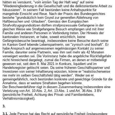
hätten es versäumt, "vom ersten Tag der Haft weg" auf seine
"Wiedereingliederung in die Gesellschaft und die deliktorientierte Arbeit zu
fokussieren". In seinem Fall bestünden keine Anhaltspunkte für
mangelnde Einsicht und Reue. Nach der Praxis des Bundesgerichtes
bestehe "grundsätzlich kein Grund zur generellen Ablehnung von
Haftbesuchen und -Urlauben". Gemäss den Europäischen
Strafvollzugsgrundsätzen dürften strafprozessuale Gefangene in der
gleichen Weise wie Strafgefangene Besuch empfangen und mit ihrer
Familie und anderen Personen in Verbindung treten. Der Hinweis der
kantonalen Instanzen, er habe, soweit ersichtlich, keine
Gefängnisbesuche beantragt, insbesondere keine Besuche durch seine
im Kanton Genf lebende Lebenspartnerin, sei "zynisch und boshaft". Er
habe Anspruch auf angemessenen regelmässigen Kontakt zu seiner
Familie, darunter seine Partnerin, was ihm seit mehr als 42 Monaten
verweigert worden sei. Die Vorinstanz habe die angebliche Rückfallgefahr
nicht hinreichend dargelegt, zumal die Firmen, an denen er mitbeteiligt
gewesen sei, seit dem 8. Mai 2021 in Konkurs, liquidiert und im
Handelsregister gelöscht seien. Da seine früheren Geschäftspartner und
Investoren von seiner Inhaftierung wüssten, könne er "realistischerweise
nie mehr im selben Geschäftsfeld tätig werden". Weder sei er
gemeingefährlich, noch bestünden konkrete und gewichtige Gründe für die
Annahme, dass er weitere Straftaten begehen könnte.
Der Beschwerdeführer rügt in diesem Zusammenhang insbesondere eine
Verletzung von
Art. 10 Abs. 2,
Art. 13 Abs. 1 und
Art. 36 Abs. 3 BV
(persönliche Freiheit, Achtung des Privat- und Familienlebens,
Verhältnismässigkeit).
3.
3.1.
Jede Person hat das Recht auf persönliche Freiheit (insbesondere