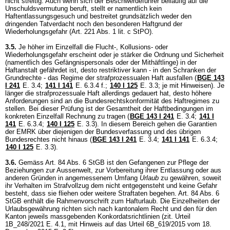
nicht streitig. Auch wenn sich der Beschwerdeführer beiläufig auf die
Unschuldsvermutung beruft, stellt er namentlich kein
Haftentlassungsgesuch und bestreitet grundsätzlich weder den
dringenden Tatverdacht noch den besonderen Haftgrund der
Wiederholungsgefahr (
Art. 221 Abs. 1 lit. c StPO
).
3.5.
Je höher im Einzelfall die Flucht-, Kollusions- oder
Wiederholungsgefahr erscheint oder je stärker die Ordnung und Sicherheit
(namentlich des Gefängnispersonals oder der Mithäftlinge) in der
Haftanstalt gefährdet ist, desto restriktiver kann - in den Schranken der
Grundrechte - das Regime der strafprozessualen Haft ausfallen (
BGE 143
I 241
E. 3.4
;
141 I 141
E. 6.3.4 f.
;
140 I 125
E. 3.3; je mit Hinweisen). Je
länger die strafprozessuale Haft allerdings gedauert hat, desto höhere
Anforderungen sind an die Bundesrechtskonformität des Haftregimes zu
stellen. Bei dieser Prüfung ist der Gesamtheit der Haftbedingungen im
konkreten Einzelfall Rechnung zu tragen (
BGE 143 I 241
E. 3.4
;
141 I
141
E. 6.3.4
;
140 I 125
E. 3.3). In diesem Bereich gehen die Garantien
der EMRK über diejenigen der Bundesverfassung und des übrigen
Bundesrechtes nicht hinaus (
BGE 143 I 241
E. 3.4
;
141 I 141
E. 6.3.4
;
140 I 125
E. 3.3).
3.6.
Gemäss
Art. 84 Abs. 6 StGB
ist den Gefangenen zur Pflege der
Beziehungen zur Aussenwelt, zur Vorbereitung ihrer Entlassung oder aus
anderen Gründen in angemessenem Umfang
Urlaub
zu gewähren, soweit
ihr Verhalten im Strafvollzug dem nicht entgegensteht und keine Gefahr
besteht, dass sie fliehen oder weitere Straftaten begehen.
Art. 84 Abs. 6
StGB
enthält die Rahmenvorschrift zum Hafturlaub. Die Einzelheiten der
Urlaubsgewährung richten sich nach kantonalem Recht und den für den
Kanton jeweils massgebenden Konkordatsrichtlinien (zit. Urteil
1B_248/2021 E. 4.1, mit Hinweis auf das Urteil 6B_619/2015 vom 18.