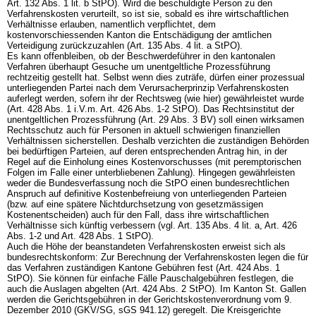
Art. 132 Abs. 1 lit. b StPO
). Wird die beschuldigte Person zu den
Verfahrenskosten verurteilt, so ist sie, sobald es ihre wirtschaftlichen
Verhältnisse erlauben, namentlich verpflichtet, dem
kostenvorschiessenden Kanton die Entschädigung der amtlichen
Verteidigung zurückzuzahlen (
Art. 135 Abs. 4 lit. a StPO
).
Es kann offenbleiben, ob der Beschwerdeführer in den kantonalen
Verfahren überhaupt Gesuche um unentgeltliche Prozessführung
rechtzeitig gestellt hat. Selbst wenn dies zuträfe, dürfen einer prozessual
unterliegenden Partei nach dem Verursacherprinzip Verfahrenskosten
auferlegt werden, sofern ihr der Rechtsweg (wie hier) gewährleistet wurde
(Art. 428 Abs. 1 i.V.m.
Art. 426 Abs. 1-2 StPO
). Das Rechtsinstitut der
unentgeltlichen Prozessführung (
Art. 29 Abs. 3 BV
) soll einen wirksamen
Rechtsschutz auch für Personen in aktuell schwierigen finanziellen
Verhältnissen sicherstellen. Deshalb verzichten die zuständigen Behörden
bei bedürftigen Parteien, auf deren entsprechenden Antrag hin, in der
Regel auf die Einholung eines Kostenvorschusses (mit peremptorischen
Folgen im Falle einer unterbliebenen Zahlung). Hingegen gewährleisten
weder die Bundesverfassung noch die StPO einen bundesrechtlichen
Anspruch auf definitive Kostenbefreiung von unterliegenden Parteien
(bzw. auf eine spätere Nichtdurchsetzung von gesetzmässigen
Kostenentscheiden) auch für den Fall, dass ihre wirtschaftlichen
Verhältnisse sich künftig verbessern (vgl. Art. 135 Abs. 4 lit. a, Art. 426
Abs. 1-2 und
Art. 428 Abs. 1 StPO
).
Auch die Höhe der beanstandeten Verfahrenskosten erweist sich als
bundesrechtskonform: Zur Berechnung der Verfahrenskosten legen die für
das Verfahren zuständigen Kantone Gebühren fest (
Art. 424 Abs. 1
StPO
). Sie können für einfache Fälle Pauschalgebühren festlegen, die
auch die Auslagen abgelten (
Art. 424 Abs. 2 StPO
). Im Kanton St. Gallen
werden die Gerichtsgebühren in der Gerichtskostenverordnung vom 9.
Dezember 2010 (GKV/SG, sGS 941.12) geregelt. Die Kreisgerichte