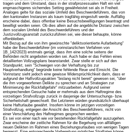
tragen und dem Umstand, dass in der strafprozessualen Haft ein viel
engmaschigeres sicherndes Setting gewährleistet sei als in Freiheit.
Analoges gelte für das soziale Umfeld des Beschwerdeführers, das von
den kantonalen Instanzen als kaum tragfähig eingestuft werde. Auffällig
erscheine dabei, dass offenbar keine Besuchsbewilligungen beantragt und
bewilligt worden seien. Ob dies allein auf die angebliche Distanz zwischen
dem sozialen Umfeld des Beschwerdeführers und der
Justizvollzugsanstalt zurückzuführen sei, wie dieser behaupte, könne
offenbleiben.
Mit Bezug auf die von ihm gewünschte "deliktsorientierte Aufarbeitung"
habe der Beschwerdeführer (im vorinstanzlichen Verfahren von
1B_142/2023) erstmals gerügt, dass ihm eine solche seitens der
Behörden nicht angeboten worden sei. Auch habe er das Fehlen eines
detaillierten Vollzugsplans beanstandet. Zwar stelle er sich auf den
Standpunkt, sein "Schweigen von der Verhaftung bis zur
Hauptverhandlung" begründe keine fehlende Reue und Einsicht. Die
Vorinstanz sieht jedoch eine gewisse Widersprüchlichkeit darin, dass er
aufgrund der Haftvollzugsakten "bislang nicht bereit" gewesen sei, "über
die ihm vorgeworfenen Delikte zu sprechen und an Strategien zur
Minimierung der Rückfallgefahr" mitzuarbeiten. Aufgrund seiner
entsprechenden Gesuche habe er mehrmals aus dem Haftregime des
vorzeitigen Strafvollzugs zurück in dasjenige der Untersuchungs- bzw.
Sicherheitshaft gewechselt. Bei Letzteren würden grundsätzlich überhaupt
keine Hafturlaube gewährt. Insofern könne im jetzigen vorzeitigen
Strafvollzug, entgegen der Ansicht des Beschwerdeführers, nicht von
einer Verschärfung des Haftregimes gesprochen werden.
Es sei von einer nach wie vor bestehenden Rückfallgefahr auszugehen.
Zwar erscheine der zeitliche Rahmen für die Begehung von allfälligen
neuen Delikten im Rahmen eines Beziehungsurlaubes von wenigen Tagen
begrenzt. Eine entsprechende Vorbereitung möglicher Straftaten könne