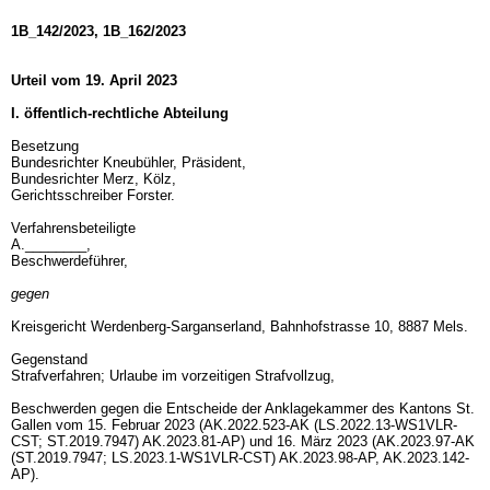
1B_142/2023, 1B_162/2023
Urteil vom 19. April 2023
I. öffentlich-rechtliche Abteilung
Besetzung
Bundesrichter Kneubühler, Präsident,
Bundesrichter Merz, Kölz,
Gerichtsschreiber Forster.
Verfahrensbeteiligte
A.________,
Beschwerdeführer,
gegen
Kreisgericht Werdenberg-Sarganserland, Bahnhofstrasse 10, 8887 Mels.
Gegenstand
Strafverfahren; Urlaube im vorzeitigen Strafvollzug,
Beschwerden gegen die Entscheide der Anklagekammer des Kantons St.
Gallen vom 15. Februar 2023 (AK.2022.523-AK (LS.2022.13-WS1VLR-
CST; ST.2019.7947) AK.2023.81-AP) und 16. März 2023 (AK.2023.97-AK
(ST.2019.7947; LS.2023.1-WS1VLR-CST) AK.2023.98-AP, AK.2023.142-
AP).