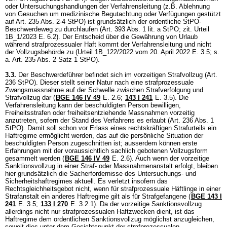
oder Untersuchungshandlungen der Verfahrensleitung (z.B. Ablehnung
von Gesuchen um medizinische Begutachtung oder Verfügungen gestützt
auf
Art. 235 Abs. 2-4 StPO
) ist grundsätzlich der ordentliche StPO-
Beschwerdeweg zu durchlaufen (
Art. 393 Abs. 1 lit. a StPO
; zit. Urteil
1B_1/2023 E. 6.2). Der Entscheid über die Gewährung von Urlaub
während strafprozessualer Haft kommt der Verfahrensleitung und nicht
der Vollzugsbehörde zu (Urteil 1B_122/2022 vom 20. April 2022 E. 3.5; s.
a.
Art. 235 Abs. 2 Satz 1 StPO
).
3.3.
Der Beschwerdeführer befindet sich im vorzeitigen Strafvollzug (
Art.
236 StPO
). Dieser stellt seiner Natur nach eine strafprozessuale
Zwangsmassnahme auf der Schwelle zwischen Strafverfolgung und
Strafvollzug dar (
BGE 146 IV 49
E. 2.6
;
143 I 241
E. 3.5). Die
Verfahrensleitung kann der beschuldigten Person bewilligen,
Freiheitsstrafen oder freiheitsentziehende Massnahmen vorzeitig
anzutreten, sofern der Stand des Verfahrens es erlaubt (
Art. 236 Abs. 1
StPO
). Damit soll schon vor Erlass eines rechtskräftigen Strafurteils ein
Haftregime ermöglicht werden, das auf die persönliche Situation der
beschuldigten Person zugeschnitten ist; ausserdem können erste
Erfahrungen mit der voraussichtlich sachlich gebotenen Vollzugsform
gesammelt werden (
BGE 146 IV 49
E. 2.6). Auch wenn der vorzeitige
Sanktionsvollzug in einer Straf- oder Massnahmenanstalt erfolgt, bleiben
hier grundsätzlich die Sacherfordernisse des Untersuchungs- und
Sicherheitshaftregimes aktuell. Es verletzt insofern das
Rechtsgleichheitsgebot nicht, wenn für strafprozessuale Häftlinge in einer
Strafanstalt ein anderes Haftregime gilt als für Strafgefangene (
BGE 143 I
241
E. 3.5
;
133 I 270
E. 3.2.1). Da der vorzeitige Sanktionsvollzug
allerdings nicht nur strafprozessualen Haftzwecken dient, ist das
Haftregime dem ordentlichen Sanktionsvollzug möglichst anzugleichen,
soweit dies unter dem Gesichtspunkt der strafprozessualen