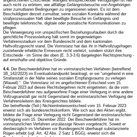
angefochtenen Entscheide. Mangels entsprechender Verfügungen ist hier
auch nicht zu erörtern, wie allfällige Gefängnisbesuche von Angehörigen
unter zumutbaren Bedingungen zu organisieren wären. Es ist dem
Beschuldigten derzeit zumutbar, seine sozialen Kontakte während der
strafprozessualen Haft über bewilligte Besuche im Gefängnis und
bewilligte telefonische, digitale oder postalische Kommunikationen zu
pflegen.
Die Verweigerung von unspezifischen Beziehungsurlauben durch die
gerichtliche Prozessleitung hält somit im gegenwärtigen
Verfahrensstadium vor dem Bundesrecht und dem kantonalen
Haftvollzugsrecht stand. Die Vorinstanz hat das ihr in Haftvollzugsfragen
zustehende erhebliche Ermessen nicht verletzt, sondern stützt ihre
Entscheide - im Sinne der oben (E. 3.3-3.6) dargelegten Rechtsprechung -
auf ernsthafte und objektive Gründe.
4.4.
Der Beschwerdeführer hat im vorinstanzlichen Verfahren (betreffend
1B_142/2023) im Eventualstandpunkt beantragt, er sei "umgehend in eine
Strafanstalt in der Nähe seines sozialen Empfangsraums zu verlegen
(Wauwil) ". Die Vorinstanz ist im angefochtenen Entscheid vom 15.
Februar 2023 auf dieses Rechtsbegehren nicht eingetreten, da die vom
Beschwerdeführer neu aufgeworfene Frage einer Verlegung in eine andere
Vollzugsanstalt gar nicht Gegenstand der erstinstanzlichen Verfügung der
Verfahrensleiterin des Kreisgerichtes bildete.
Der betreffende (Teil-) Nichteintretensentscheid vom 15. Februar 2023
erweist sich als bundesrechtskonform. Wie sich aus den Akten ergibt,
bildete die Frage einer Verlegung nicht Gegenstand der erstinstanzlichen
Verfügung vom 15. Dezember 2022. Der Beschwerdeführer hat im
vorinstanzlichen Verfahren unzulässige Noven vorgebracht. Soweit er
diesbezüglich im Verfahren vor Bundesgericht überhaupt substanziierte
Rügen erhebt (vgl.
Art. 42 Abs. 2 Satz 1 BGG
), erweist sich die