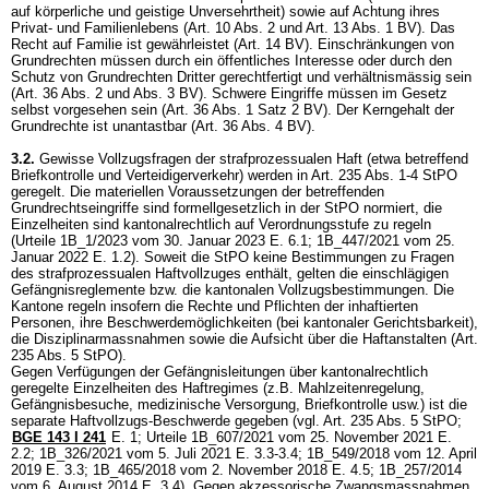
auf körperliche und geistige Unversehrtheit) sowie auf Achtung ihres
Privat- und Familienlebens (
Art. 10 Abs. 2 und
Art. 13 Abs. 1 BV
). Das
Recht auf Familie ist gewährleistet (
Art. 14 BV
). Einschränkungen von
Grundrechten müssen durch ein öffentliches Interesse oder durch den
Schutz von Grundrechten Dritter gerechtfertigt und verhältnismässig sein
(
Art. 36 Abs. 2 und Abs. 3 BV
). Schwere Eingriffe müssen im Gesetz
selbst vorgesehen sein (
Art. 36 Abs. 1 Satz 2 BV
). Der Kerngehalt der
Grundrechte ist unantastbar (
Art. 36 Abs. 4 BV
).
3.2.
Gewisse Vollzugsfragen der strafprozessualen Haft (etwa betreffend
Briefkontrolle und Verteidigerverkehr) werden in
Art. 235 Abs. 1-4 StPO
geregelt. Die materiellen Voraussetzungen der betreffenden
Grundrechtseingriffe sind formellgesetzlich in der StPO normiert, die
Einzelheiten sind kantonalrechtlich auf Verordnungsstufe zu regeln
(Urteile 1B_1/2023 vom 30. Januar 2023 E. 6.1; 1B_447/2021 vom 25.
Januar 2022 E. 1.2). Soweit die StPO keine Bestimmungen zu Fragen
des strafprozessualen Haftvollzuges enthält, gelten die einschlägigen
Gefängnisreglemente bzw. die kantonalen Vollzugsbestimmungen. Die
Kantone regeln insofern die Rechte und Pflichten der inhaftierten
Personen, ihre Beschwerdemöglichkeiten (bei kantonaler Gerichtsbarkeit),
die Disziplinarmassnahmen sowie die Aufsicht über die Haftanstalten (
Art.
235 Abs. 5 StPO
).
Gegen Verfügungen der Gefängnisleitungen über kantonalrechtlich
geregelte Einzelheiten des Haftregimes (z.B. Mahlzeitenregelung,
Gefängnisbesuche, medizinische Versorgung, Briefkontrolle usw.) ist die
separate Haftvollzugs-Beschwerde gegeben (vgl.
Art. 235 Abs. 5 StPO
;
BGE 143 I 241
E. 1; Urteile 1B_607/2021 vom 25. November 2021 E.
2.2; 1B_326/2021 vom 5. Juli 2021 E. 3.3-3.4; 1B_549/2018 vom 12. April
2019 E. 3.3; 1B_465/2018 vom 2. November 2018 E. 4.5; 1B_257/2014
vom 6. August 2014 E. 3.4). Gegen akzessorische Zwangsmassnahmen