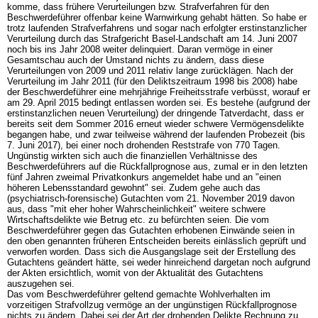
komme, dass frühere Verurteilungen bzw. Strafverfahren für den
Beschwerdeführer offenbar keine Warnwirkung gehabt hätten. So habe er
trotz laufenden Strafverfahrens und sogar nach erfolgter erstinstanzlicher
Verurteilung durch das Strafgericht Basel-Landschaft am 14. Juni 2007
noch bis ins Jahr 2008 weiter delinquiert. Daran vermöge in einer
Gesamtschau auch der Umstand nichts zu ändern, dass diese
Verurteilungen von 2009 und 2011 relativ lange zurücklägen. Nach der
Verurteilung im Jahr 2011 (für den Deliktszeitraum 1998 bis 2008) habe
der Beschwerdeführer eine mehrjährige Freiheitsstrafe verbüsst, worauf er
am 29. April 2015 bedingt entlassen worden sei. Es bestehe (aufgrund der
erstinstanzlichen neuen Verurteilung) der dringende Tatverdacht, dass er
bereits seit dem Sommer 2016 erneut wieder schwere Vermögensdelikte
begangen habe, und zwar teilweise während der laufenden Probezeit (bis
7. Juni 2017), bei einer noch drohenden Reststrafe von 770 Tagen.
Ungünstig wirkten sich auch die finanziellen Verhältnisse des
Beschwerdeführers auf die Rückfallprognose aus, zumal er in den letzten
fünf Jahren zweimal Privatkonkurs angemeldet habe und an "einen
höheren Lebensstandard gewohnt" sei. Zudem gehe auch das
(psychiatrisch-forensische) Gutachten vom 21. November 2019 davon
aus, dass "mit eher hoher Wahrscheinlichkeit" weitere schwere
Wirtschaftsdelikte wie Betrug etc. zu befürchten seien. Die vom
Beschwerdeführer gegen das Gutachten erhobenen Einwände seien in
den oben genannten früheren Entscheiden bereits einlässlich geprüft und
verworfen worden. Dass sich die Ausgangslage seit der Erstellung des
Gutachtens geändert hätte, sei weder hinreichend dargetan noch aufgrund
der Akten ersichtlich, womit von der Aktualität des Gutachtens
auszugehen sei.
Das vom Beschwerdeführer geltend gemachte Wohlverhalten im
vorzeitigen Strafvollzug vermöge an der ungünstigen Rückfallprognose
nichts zu ändern. Dabei sei der Art der drohenden Delikte Rechnung zu