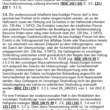
Unschuldsvermutung zulässig erscheint (
BGE 143 I 241
E. 3.5
;
133 I
270
E. 3.2.2).
3.4.
Die strafprozessual inhaftierte beschuldigte Person darf in ihrer
persönlichen Freiheit nicht stärker eingeschränkt werden, als es der
Haftzweck sowie die Ordnung und Sicherheit in der Haftanstalt erfordern
(
Art. 235 Abs. 1 StPO
). Die Kontakte zwischen der inhaftierten Person
und anderen Personen bedürfen der Bewilligung der Verfahrensleitung.
Besuche finden wenn nötig unter Aufsicht statt (
Art. 235 Abs. 2 StPO
).
Beim vorzeitigen Sanktionsvollzug tritt die beschuldigte Person mit dem
Eintritt in die Vollzugsanstalt ihre allfällige Strafe oder Massnahme bereits
an; sie untersteht von diesem Zeitpunkt an dem Vollzugsregime, wenn
der Zweck der Untersuchungs- oder der Sicherheitshaft dem nicht
entgegensteht (
Art. 236 Abs. 4 StPO
). Die Gefangenen im vorzeitigen
Strafvollzug unterstehen somit grundsätzlich den Regeln über den Vollzug
von Freiheitsstrafen gemäss
Art. 74 ff. StGB
(vgl.
BGE 145 IV 65
E.
2.5.2 für den vorzeitigen Massnahmenvollzug). Abweichungen können
sich aufgrund des Zwecks der Untersuchungs- oder Sicherheitshaft
ergeben; insbesondere kann nach der Rechtsprechung unter dem
Gesichtspunkt des Gebots rechtsgleicher Behandlung angesichts der
Verschiedenheit der tatsächlichen Voraussetzungen nicht beanstandet
werden, dass Gefangene im vorzeitigen Strafvollzug nicht der gleichen
Urlaubsregelung wie solche im ordentlichen Strafvollzug unterstellt
werden (
BGE 133 I 270
E. 3.2.1; Urteil 1B_248/2021 vom 1. Juli 2021 E.
3).
Für eine Fortdauer der strafprozessualen Haft in den Modalitäten des
vorzeitigen Strafvollzugs muss (weiterhin) mindestens ein besonderer
Haftgrund vorliegen (
BGE 146 IV 49
E. 2.6
;
143 I 241
E. 3.4 und 3.5
;
133 I 270
E. 3.2.1). Dass diese Voraussetzung erfüllt ist, ist vorliegend