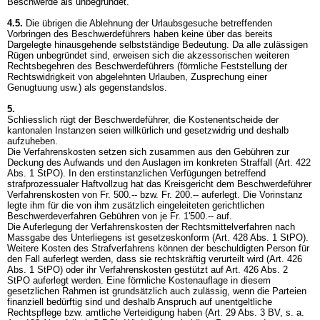
Beschwerde als unbegründet.
4.5.
Die übrigen die Ablehnung der Urlaubsgesuche betreffenden
Vorbringen des Beschwerdeführers haben keine über das bereits
Dargelegte hinausgehende selbstständige Bedeutung. Da alle zulässigen
Rügen unbegründet sind, erweisen sich die akzessorischen weiteren
Rechtsbegehren des Beschwerdeführers (förmliche Feststellung der
Rechtswidrigkeit von abgelehnten Urlauben, Zusprechung einer
Genugtuung usw.) als gegenstandslos.
5.
Schliesslich rügt der Beschwerdeführer, die Kostenentscheide der
kantonalen Instanzen seien willkürlich und gesetzwidrig und deshalb
aufzuheben.
Die Verfahrenskosten setzen sich zusammen aus den Gebühren zur
Deckung des Aufwands und den Auslagen im konkreten Straffall (
Art. 422
Abs. 1 StPO
). In den erstinstanzlichen Verfügungen betreffend
strafprozessualer Haftvollzug hat das Kreisgericht dem Beschwerdeführer
Verfahrenskosten von Fr. 500.-- bzw. Fr. 200.-- auferlegt. Die Vorinstanz
legte ihm für die von ihm zusätzlich eingeleiteten gerichtlichen
Beschwerdeverfahren Gebühren von je Fr. 1'500.-- auf.
Die Auferlegung der Verfahrenskosten der Rechtsmittelverfahren nach
Massgabe des Unterliegens ist gesetzeskonform (
Art. 428 Abs. 1 StPO
).
Weitere Kosten des Strafverfahrens können der beschuldigten Person für
den Fall auferlegt werden, dass sie rechtskräftig verurteilt wird (
Art. 426
Abs. 1 StPO
) oder ihr Verfahrenskosten gestützt auf
Art. 426 Abs. 2
StPO
auferlegt werden. Eine förmliche Kostenauflage in diesem
gesetzlichen Rahmen ist grundsätzlich auch zulässig, wenn die Parteien
finanziell bedürftig sind und deshalb Anspruch auf unentgeltliche
Rechtspflege bzw. amtliche Verteidigung haben (
Art. 29 Abs. 3 BV
, s. a.