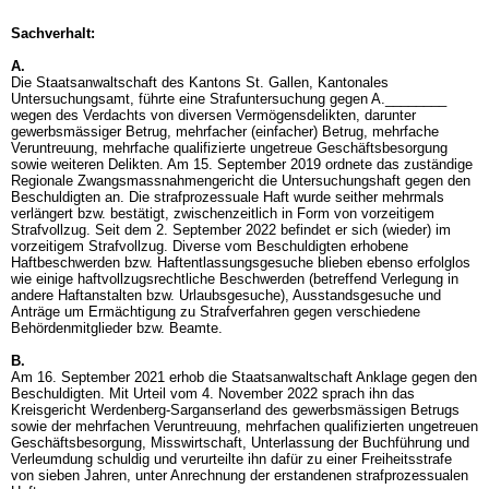
Sachverhalt:
A.
Die Staatsanwaltschaft des Kantons St. Gallen, Kantonales
Untersuchungsamt, führte eine Strafuntersuchung gegen A.________
wegen des Verdachts von diversen Vermögensdelikten, darunter
gewerbsmässiger Betrug, mehrfacher (einfacher) Betrug, mehrfache
Veruntreuung, mehrfache qualifizierte ungetreue Geschäftsbesorgung
sowie weiteren Delikten. Am 15. September 2019 ordnete das zuständige
Regionale Zwangsmassnahmengericht die Untersuchungshaft gegen den
Beschuldigten an. Die strafprozessuale Haft wurde seither mehrmals
verlängert bzw. bestätigt, zwischenzeitlich in Form von vorzeitigem
Strafvollzug. Seit dem 2. September 2022 befindet er sich (wieder) im
vorzeitigem Strafvollzug. Diverse vom Beschuldigten erhobene
Haftbeschwerden bzw. Haftentlassungsgesuche blieben ebenso erfolglos
wie einige haftvollzugsrechtliche Beschwerden (betreffend Verlegung in
andere Haftanstalten bzw. Urlaubsgesuche), Ausstandsgesuche und
Anträge um Ermächtigung zu Strafverfahren gegen verschiedene
Behördenmitglieder bzw. Beamte.
B.
Am 16. September 2021 erhob die Staatsanwaltschaft Anklage gegen den
Beschuldigten. Mit Urteil vom 4. November 2022 sprach ihn das
Kreisgericht Werdenberg-Sarganserland des gewerbsmässigen Betrugs
sowie der mehrfachen Veruntreuung, mehrfachen qualifizierten ungetreuen
Geschäftsbesorgung, Misswirtschaft, Unterlassung der Buchführung und
Verleumdung schuldig und verurteilte ihn dafür zu einer Freiheitsstrafe
von sieben Jahren, unter Anrechnung der erstandenen strafprozessualen