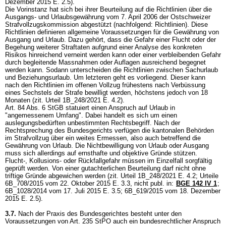
Dezember 2015 E. 2.5).
Die Vorinstanz hat sich bei ihrer Beurteilung auf die Richtlinien über die
Ausgangs- und Urlaubsgewährung vom 7. April 2006 der Ostschweizer
Strafvollzugskommission abgestützt (nachfolgend: Richtlinien). Diese
Richtlinien definieren allgemeine Voraussetzungen für die Gewährung von
Ausgang und Urlaub. Dazu gehört, dass die Gefahr einer Flucht oder der
Begehung weiterer Straftaten aufgrund einer Analyse des konkreten
Risikos hinreichend verneint werden kann oder einer verbleibenden Gefahr
durch begleitende Massnahmen oder Auflagen ausreichend begegnet
werden kann. Sodann unterscheiden die Richtlinien zwischen Sachurlaub
und Beziehungsurlaub. Um letzteren geht es vorliegend. Dieser kann
nach den Richtlinien im offenen Vollzug frühestens nach Verbüssung
eines Sechstels der Strafe bewilligt werden, höchstens jedoch von 18
Monaten (zit. Urteil 1B_248/2021 E. 4.2).
Art. 84 Abs. 6 StGB
statuiert einen Anspruch auf Urlaub in
"angemessenem Umfang". Dabei handelt es sich um einen
auslegungsbedürften unbestimmten Rechtsbegriff. Nach der
Rechtsprechung des Bundesgerichts verfügen die kantonalen Behörden
im Strafvollzug über ein weites Ermessen, also auch betreffend die
Gewährung von Urlaub. Die Nichtbewilligung von Urlaub oder Ausgang
muss sich allerdings auf ernsthafte und objektive Gründe stützen.
Flucht-, Kollusions- oder Rückfallgefahr müssen im Einzelfall sorgfältig
geprüft werden. Von einer gutachterlichen Beurteilung darf nicht ohne
triftige Gründe abgewichen werden (zit. Urteil 1B_248/2021 E. 4.2; Urteile
6B_708/2015 vom 22. Oktober 2015 E. 3.3, nicht publ. in:
BGE 142 IV 1
;
6B_1028/2014 vom 17. Juli 2015 E. 3.5; 6B_619/2015 vom 18. Dezember
2015 E. 2.5).
3.7.
Nach der Praxis des Bundesgerichtes besteht unter den
Voraussetzungen von
Art. 235 StPO
auch ein bundesrechtlicher Anspruch