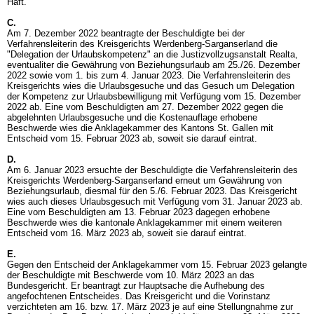
Haft.
C.
Am 7. Dezember 2022 beantragte der Beschuldigte bei der
Verfahrensleiterin des Kreisgerichts Werdenberg-Sarganserland die
"Delegation der Urlaubskompetenz" an die Justizvollzugsanstalt Realta,
eventualiter die Gewährung von Beziehungsurlaub am 25./26. Dezember
2022 sowie vom 1. bis zum 4. Januar 2023. Die Verfahrensleiterin des
Kreisgerichts wies die Urlaubsgesuche und das Gesuch um Delegation
der Kompetenz zur Urlaubsbewilligung mit Verfügung vom 15. Dezember
2022 ab. Eine vom Beschuldigten am 27. Dezember 2022 gegen die
abgelehnten Urlaubsgesuche und die Kostenauflage erhobene
Beschwerde wies die Anklagekammer des Kantons St. Gallen mit
Entscheid vom 15. Februar 2023 ab, soweit sie darauf eintrat.
D.
Am 6. Januar 2023 ersuchte der Beschuldigte die Verfahrensleiterin des
Kreisgerichts Werdenberg-Sarganserland erneut um Gewährung von
Beziehungsurlaub, diesmal für den 5./6. Februar 2023. Das Kreisgericht
wies auch dieses Urlaubsgesuch mit Verfügung vom 31. Januar 2023 ab.
Eine vom Beschuldigten am 13. Februar 2023 dagegen erhobene
Beschwerde wies die kantonale Anklagekammer mit einem weiteren
Entscheid vom 16. März 2023 ab, soweit sie darauf eintrat.
E.
Gegen den Entscheid der Anklagekammer vom 15. Februar 2023 gelangte
der Beschuldigte mit Beschwerde vom 10. März 2023 an das
Bundesgericht. Er beantragt zur Hauptsache die Aufhebung des
angefochtenen Entscheides. Das Kreisgericht und die Vorinstanz
verzichteten am 16. bzw. 17. März 2023 je auf eine Stellungnahme zur