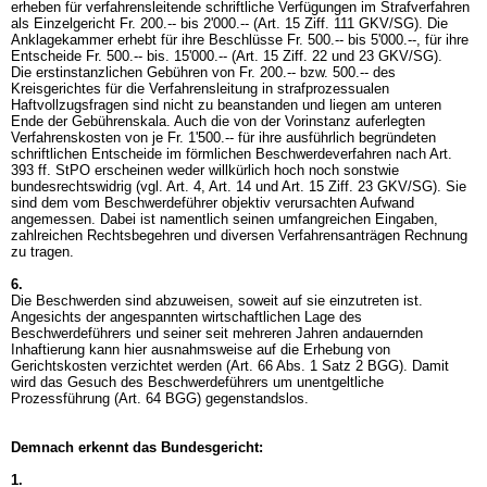
erheben für verfahrensleitende schriftliche Verfügungen im Strafverfahren
als Einzelgericht Fr. 200.-- bis 2'000.-- (
Art. 15 Ziff. 111 GKV
/SG). Die
Anklagekammer erhebt für ihre Beschlüsse Fr. 500.-- bis 5'000.--, für ihre
Entscheide Fr. 500.-- bis. 15'000.-- (
Art. 15 Ziff. 22 und 23 GKV
/SG).
Die erstinstanzlichen Gebühren von Fr. 200.-- bzw. 500.-- des
Kreisgerichtes für die Verfahrensleitung in strafprozessualen
Haftvollzugsfragen sind nicht zu beanstanden und liegen am unteren
Ende der Gebührenskala. Auch die von der Vorinstanz auferlegten
Verfahrenskosten von je Fr. 1'500.-- für ihre ausführlich begründeten
schriftlichen Entscheide im förmlichen Beschwerdeverfahren nach
Art.
393 ff. StPO
erscheinen weder willkürlich hoch noch sonstwie
bundesrechtswidrig (vgl.
Art. 4,
Art. 14 und
Art. 15 Ziff. 23 GKV
/SG). Sie
sind dem vom Beschwerdeführer objektiv verursachten Aufwand
angemessen. Dabei ist namentlich seinen umfangreichen Eingaben,
zahlreichen Rechtsbegehren und diversen Verfahrensanträgen Rechnung
zu tragen.
6.
Die Beschwerden sind abzuweisen, soweit auf sie einzutreten ist.
Angesichts der angespannten wirtschaftlichen Lage des
Beschwerdeführers und seiner seit mehreren Jahren andauernden
Inhaftierung kann hier ausnahmsweise auf die Erhebung von
Gerichtskosten verzichtet werden (
Art. 66 Abs. 1 Satz 2 BGG
). Damit
wird das Gesuch des Beschwerdeführers um unentgeltliche
Prozessführung (
Art. 64 BGG
) gegenstandslos.
Demnach erkennt das Bundesgericht:
1.