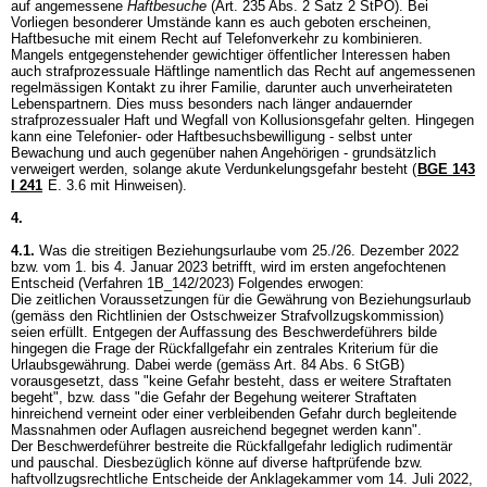
auf angemessene
Haftbesuche
(
Art. 235 Abs. 2 Satz 2 StPO
). Bei
Vorliegen besonderer Umstände kann es auch geboten erscheinen,
Haftbesuche mit einem Recht auf Telefonverkehr zu kombinieren.
Mangels entgegenstehender gewichtiger öffentlicher Interessen haben
auch strafprozessuale Häftlinge namentlich das Recht auf angemessenen
regelmässigen Kontakt zu ihrer Familie, darunter auch unverheirateten
Lebenspartnern. Dies muss besonders nach länger andauernder
strafprozessualer Haft und Wegfall von Kollusionsgefahr gelten. Hingegen
kann eine Telefonier- oder Haftbesuchsbewilligung - selbst unter
Bewachung und auch gegenüber nahen Angehörigen - grundsätzlich
verweigert werden, solange akute Verdunkelungsgefahr besteht (
BGE 143
I 241
E. 3.6 mit Hinweisen).
4.
4.1.
Was die streitigen Beziehungsurlaube vom 25./26. Dezember 2022
bzw. vom 1. bis 4. Januar 2023 betrifft, wird im ersten angefochtenen
Entscheid (Verfahren 1B_142/2023) Folgendes erwogen:
Die zeitlichen Voraussetzungen für die Gewährung von Beziehungsurlaub
(gemäss den Richtlinien der Ostschweizer Strafvollzugskommission)
seien erfüllt. Entgegen der Auffassung des Beschwerdeführers bilde
hingegen die Frage der Rückfallgefahr ein zentrales Kriterium für die
Urlaubsgewährung. Dabei werde (gemäss
Art. 84 Abs. 6 StGB
)
vorausgesetzt, dass "keine Gefahr besteht, dass er weitere Straftaten
begeht", bzw. dass "die Gefahr der Begehung weiterer Straftaten
hinreichend verneint oder einer verbleibenden Gefahr durch begleitende
Massnahmen oder Auflagen ausreichend begegnet werden kann".
Der Beschwerdeführer bestreite die Rückfallgefahr lediglich rudimentär
und pauschal. Diesbezüglich könne auf diverse haftprüfende bzw.
haftvollzugsrechtliche Entscheide der Anklagekammer vom 14. Juli 2022,