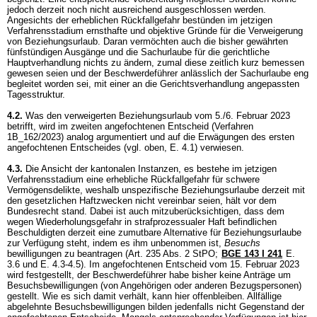
jedoch derzeit noch nicht ausreichend ausgeschlossen werden.
Angesichts der erheblichen Rückfallgefahr bestünden im jetzigen
Verfahrensstadium ernsthafte und objektive Gründe für die Verweigerung
von Beziehungsurlaub. Daran vermöchten auch die bisher gewährten
fünfstündigen Ausgänge und die Sachurlaube für die gerichtliche
Hauptverhandlung nichts zu ändern, zumal diese zeitlich kurz bemessen
gewesen seien und der Beschwerdeführer anlässlich der Sachurlaube eng
begleitet worden sei, mit einer an die Gerichtsverhandlung angepassten
Tagesstruktur.
4.2.
Was den verweigerten Beziehungsurlaub vom 5./6. Februar 2023
betrifft, wird im zweiten angefochtenen Entscheid (Verfahren
1B_162/2023) analog argumentiert und auf die Erwägungen des ersten
angefochtenen Entscheides (vgl. oben, E. 4.1) verwiesen.
4.3.
Die Ansicht der kantonalen Instanzen, es bestehe im jetzigen
Verfahrensstadium eine erhebliche Rückfallgefahr für schwere
Vermögensdelikte, weshalb unspezifische Beziehungsurlaube derzeit mit
den gesetzlichen Haftzwecken nicht vereinbar seien, hält vor dem
Bundesrecht stand. Dabei ist auch mitzuberücksichtigen, dass dem
wegen Wiederholungsgefahr in strafprozessualer Haft befindlichen
Beschuldigten derzeit eine zumutbare Alternative für Beziehungsurlaube
zur Verfügung steht, indem es ihm unbenommen ist,
Besuchs
bewilligungen zu beantragen (
Art. 235 Abs. 2 StPO
;
BGE 143 I 241
E.
3.6 und E. 4.3-4.5). Im angefochtenen Entscheid vom 15. Februar 2023
wird festgestellt, der Beschwerdeführer habe bisher keine Anträge um
Besuchsbewilligungen (von Angehörigen oder anderen Bezugspersonen)
gestellt. Wie es sich damit verhält, kann hier offenbleiben. Allfällige
abgelehnte Besuchsbewilligungen bilden jedenfalls nicht Gegenstand der