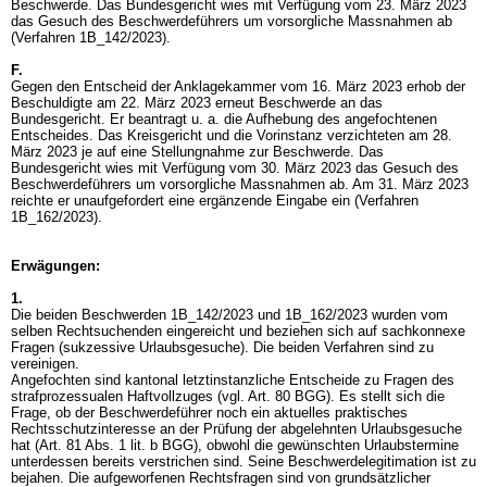
Beschwerde. Das Bundesgericht wies mit Verfügung vom 23. März 2023
das Gesuch des Beschwerdeführers um vorsorgliche Massnahmen ab
(Verfahren 1B_142/2023).
F.
Gegen den Entscheid der Anklagekammer vom 16. März 2023 erhob der
Beschuldigte am 22. März 2023 erneut Beschwerde an das
Bundesgericht. Er beantragt u. a. die Aufhebung des angefochtenen
Entscheides. Das Kreisgericht und die Vorinstanz verzichteten am 28.
März 2023 je auf eine Stellungnahme zur Beschwerde. Das
Bundesgericht wies mit Verfügung vom 30. März 2023 das Gesuch des
Beschwerdeführers um vorsorgliche Massnahmen ab. Am 31. März 2023
reichte er unaufgefordert eine ergänzende Eingabe ein (Verfahren
1B_162/2023).
Erwägungen:
1.
Die beiden Beschwerden 1B_142/2023 und 1B_162/2023 wurden vom
selben Rechtsuchenden eingereicht und beziehen sich auf sachkonnexe
Fragen (sukzessive Urlaubsgesuche). Die beiden Verfahren sind zu
vereinigen.
Angefochten sind kantonal letztinstanzliche Entscheide zu Fragen des
strafprozessualen Haftvollzuges (vgl.
Art. 80 BGG
). Es stellt sich die
Frage, ob der Beschwerdeführer noch ein aktuelles praktisches
Rechtsschutzinteresse an der Prüfung der abgelehnten Urlaubsgesuche
hat (
Art. 81 Abs. 1 lit. b BGG
), obwohl die gewünschten Urlaubstermine
unterdessen bereits verstrichen sind. Seine Beschwerdelegitimation ist zu
bejahen. Die aufgeworfenen Rechtsfragen sind von grundsätzlicher