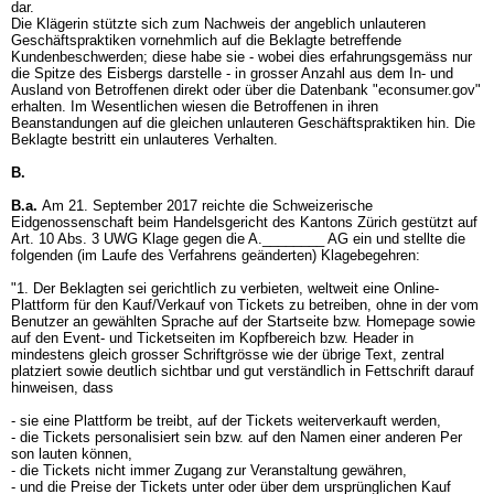
dar.
Die Klägerin stützte sich zum Nachweis der angeblich unlauteren
Geschäftspraktiken vornehmlich auf die Beklagte betreffende
Kundenbeschwerden; diese habe sie - wobei dies erfahrungsgemäss nur
die Spitze des Eisbergs darstelle - in grosser Anzahl aus dem In- und
Ausland von Betroffenen direkt oder über die Datenbank "econsumer.gov"
erhalten. Im Wesentlichen wiesen die Betroffenen in ihren
Beanstandungen auf die gleichen unlauteren Geschäftspraktiken hin. Die
Beklagte bestritt ein unlauteres Verhalten.
B.
B.a.
Am 21. September 2017 reichte die Schweizerische
Eidgenossenschaft beim Handelsgericht des Kantons Zürich gestützt auf
Art. 10 Abs. 3 UWG
Klage gegen die A.________ AG ein und stellte die
folgenden (im Laufe des Verfahrens geänderten) Klagebegehren:
"1. Der Beklagten sei gerichtlich zu verbieten, weltweit eine Online-
Plattform für den Kauf/Verkauf von Tickets zu betreiben, ohne in der vom
Benutzer an gewählten Sprache auf der Startseite bzw. Homepage sowie
auf den Event- und Ticketseiten im Kopfbereich bzw. Header in
mindestens gleich grosser Schriftgrösse wie der übrige Text, zentral
platziert sowie deutlich sichtbar und gut verständlich in Fettschrift darauf
hinweisen, dass
- sie eine Plattform be treibt, auf der Tickets weiterverkauft werden,
- die Tickets personalisiert sein bzw. auf den Namen einer anderen Per
son lauten können,
- die Tickets nicht immer Zugang zur Veranstaltung gewähren,
- und die Preise der Tickets unter oder über dem ursprünglichen Kauf