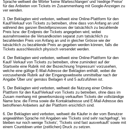
Sprache weltweit die Wörter 'keine Warteschlangen' und 'niedrige Preise'
für das Anbieten von Tickets im Zusammenhang mit Google-Anzeigen zu
ver wenden.
3. Der Beklagten wird verboten, weltweit eine Online-Plattform für den
Kauf/Verkauf von Tickets zu betreiben, ohne dass von Anfang an und
während des ganzen Bestellprozesses der tatsächlich zu bezahlende
Preis bzw. der Endpreis der Tickets angegeben wird, wobei
ausnahmsweise die Versandkosten separat zum tatsächlich zu
bezahlenden Preis von Anfang an und in gleicher Grösse wie der
tatsächlich zu bezahlende Preis an gegeben werden können, falls die
Tickets ausschliesslich physisch versendet werden.
4. Der Beklagten wird verboten, weltweit eine Online-Plattform für den
Kauf/ Verkauf von Tickets zu betreiben, ohne zumindest auf der
Startseite eine Rubrik mit der Bezeichnung 'Impressum' vorzusehen,
welche eine gültige E-Mail-Adresse der Beklagten enthält, wobei die
vorzusehende Rubrik auf der Eingangswebseite unmittelbar nach der
Angabe 'Über uns' gemäss Beilagen 4 und 5 aufzuführen ist.
5. Der Beklagten wird verboten, weltweit die Nutzung einer Online-
Plattform für den Kauf/Verkauf von Tickets zu betreiben, ohne dass im
Zusam menhang mit gewerbsmässig verkauften Tickets der vollständige
Name bzw. die Firma sowie die Kontaktadresse und E-Mail-Adresse des
betroffenen Anbieters auf der Plattform ersichtlich sind.
6. Der Beklagten wird verboten, weltweit die Käufer in der vom Benutzer
angewählten Sprache mit Angaben wie 'Tickets sind sehr nachgefragt', 'es
bleiben nur noch wenige Tickets', 'Tickets sind fast ausverkauft' sowie mit
einem Countdown unter (zeitlichen) Druck zu setzen.