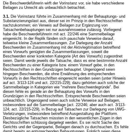
Die Beschwerdeführerin wirft der Vorinstanz vor, sie habe verschiedene
Beilagen zu Unrecht als unbeachtlich betrachtet.
3.1.
Die Vorinstanz führte im Zusammenhang mit der Behauptungs- und
Substanziierungslast aus, dieser sei im Prinzip in den Rechtsschriften
nachzukommen; ein Verweis auf Beilagen zur Ergänzung von
Tatsachenbehauptungen sei nur ausnahmsweise zulässig. Vorliegend
habe die Beschwerdeführerin mit act. 22/246 eine Sammelbeilage
eingereicht. In der Replik fänden sich pauschale Verweise darauf,
teilweise kleine Zusammenfassungen. Zur Darlegung der Anzahl
Beschwerden im Zusammenhang mit der Aktivlegitimation betreffend
eines Vorwurfs genügten die Zusammenfassungen, soweit die
Beschwerden einer konkreten Kategorie (Art des Vorwurfs) zugeordnet
seien. Damit werde jeweils die Tatsache, dass es eine bestimmte Anzahl
Beschwerden zu einer Kategorie bzw. einem Vorwurf gebe, in den
Rechtsschriften in den Grundzügen behauptet. Ungenügend seien
hingegen Beschwerden, die ohne Erwähnung des entsprechenden
Vorwurfs in den Rechtsschriften eingereicht worden seien (unter Hinweis
auf act. 3/113-124 und act. 22/215-229); dazu gehörten auch solche der
Sammelbeilage in Kategorien wie "mehrere Beschwerdegründe". Bei
diesen fehle es gerade an der Behauptung des Vorwurfs in den
Grundzügen in den Rechtsschriften. Entsprechende Beschwerden seien
unbeachtlich. Ungenügend seien auch solche Verweise auf Beilagen,
insbesondere auf die Sammelbeilage (act. 22/246; aber auch act. 3/113-
124; act. 22/215-229), in Bezug auf Tatsachen zur Darlegung von UWG-
Verletzungen, insbesondere betreffend Ausgestaltung der Plattform.
Diesbezügliche Tatsachen müssten in den wesentlichen Zügen in den
Rechtsschriften schlüssig dargelegt werden. Es sei nicht Sache des
Gerichts und der Gegenpartei, Beilagen danach zu durchsuchen. Es fehle
damit bereits an entsprechenden Behauptungen. Folglich seien diese