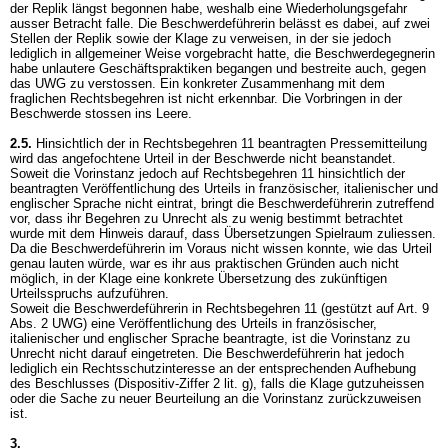
der Replik längst begonnen habe, weshalb eine Wiederholungsgefahr
ausser Betracht falle. Die Beschwerdeführerin belässt es dabei, auf zwei
Stellen der Replik sowie der Klage zu verweisen, in der sie jedoch
lediglich in allgemeiner Weise vorgebracht hatte, die Beschwerdegegnerin
habe unlautere Geschäftspraktiken begangen und bestreite auch, gegen
das UWG zu verstossen. Ein konkreter Zusammenhang mit dem
fraglichen Rechtsbegehren ist nicht erkennbar. Die Vorbringen in der
Beschwerde stossen ins Leere.
2.5.
Hinsichtlich der in Rechtsbegehren 11 beantragten Pressemitteilung
wird das angefochtene Urteil in der Beschwerde nicht beanstandet.
Soweit die Vorinstanz jedoch auf Rechtsbegehren 11 hinsichtlich der
beantragten Veröffentlichung des Urteils in französischer, italienischer und
englischer Sprache nicht eintrat, bringt die Beschwerdeführerin zutreffend
vor, dass ihr Begehren zu Unrecht als zu wenig bestimmt betrachtet
wurde mit dem Hinweis darauf, dass Übersetzungen Spielraum zuliessen.
Da die Beschwerdeführerin im Voraus nicht wissen konnte, wie das Urteil
genau lauten würde, war es ihr aus praktischen Gründen auch nicht
möglich, in der Klage eine konkrete Übersetzung des zukünftigen
Urteilsspruchs aufzuführen.
Soweit die Beschwerdeführerin in Rechtsbegehren 11 (gestützt auf
Art. 9
Abs. 2 UWG
) eine Veröffentlichung des Urteils in französischer,
italienischer und englischer Sprache beantragte, ist die Vorinstanz zu
Unrecht nicht darauf eingetreten. Die Beschwerdeführerin hat jedoch
lediglich ein Rechtsschutzinteresse an der entsprechenden Aufhebung
des Beschlusses (Dispositiv-Ziffer 2 lit. g), falls die Klage gutzuheissen
oder die Sache zu neuer Beurteilung an die Vorinstanz zurückzuweisen
ist.
3.