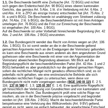
1.1.
Die Beschwerde betrifft eine Zivilsache (
Art. 72 BGG
) und richtet
sich gegen den Endentscheid (
Art. 90 BGG
) eines oberen kantonalen
Gerichts, das gemäss Art. 5 Abs. 1 lit. d in Verbindung mit Art. 6 Abs. 2
und Abs. 4 lit. a ZPO als einzige Instanz entschieden hat (
Art. 75 Abs. 2
lit. a und b BGG
). Die Beschwerde ist unabhängig vom Streitwert zulässig
(
Art. 74 Abs. 2 lit. b BGG
), die Beschwerdeführerin ist mit ihren Anträgen
unterlegen (
Art. 76 BGG
) und die Frist zur Einreichung der Beschwerde
ist eingehalten (
Art. 100 Abs. 1 BGG
).
Auf die Beschwerde ist unter Vorbehalt hinreichender Begründung (
Art. 42
Abs. 2 und
Art. 106 Abs. 2 BGG
) einzutreten.
1.2.
Das Bundesgericht wendet das Recht von Amtes wegen an (
Art. 106
Abs. 1 BGG
). Es ist somit weder an die in der Beschwerde geltend
gemachten Argumente noch an die Erwägungen der Vorinstanz gebunden;
es kann eine Beschwerde aus einem anderen als dem angerufenen Grund
gutheissen oder eine Beschwerde mit einer von der Argumentation der
Vorinstanz abweichenden Begründung abweisen. Mit Blick auf die
Begründungspflicht der beschwerdeführenden Partei (
Art. 42 Abs. 1 und 2
BGG
) behandelt es aber grundsätzlich nur die geltend gemachten Rügen,
sofern die rechtlichen Mängel nicht geradezu offensichtlich sind; es ist
jedenfalls nicht gehalten, wie eine erstinstanzliche Behörde alle sich
stellenden rechtlichen Fragen zu untersuchen, wenn diese vor
Bundesgericht nicht mehr vorgetragen werden (
BGE 140 III 115
E. 2 S.
116;
137 III 580
E. 1.3;
135 III 397
E. 1.4). Eine qualifizierte Rügepflicht
gilt hinsichtlich der Verletzung von Grundrechten und von kantonalem und
interkantonalem Recht. Das Bundesgericht prüft eine solche Rüge nur
insofern, als sie in der Beschwerde präzise vorgebracht und begründet
worden ist (
Art. 106 Abs. 2 BGG
). Macht die beschwerdeführende Partei
beispielsweise eine Verletzung des Willkürverbots (
Art. 9 BV
) geltend,
genügt es nicht, wenn sie einfach behauptet, der angefochtene Entscheid