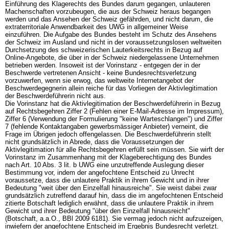
Einführung des Klagerechts des Bundes darum gegangen, unlauteren
Machenschaften vorzubeugen, die aus der Schweiz heraus begangen
werden und das Ansehen der Schweiz gefährden, und nicht darum, die
extraterritoriale Anwendbarkeit des UWG in allgemeiner Weise
einzuführen. Die Aufgabe des Bundes besteht im Schutz des Ansehens
der Schweiz im Ausland und nicht in der voraussetzungslosen weltweiten
Durchsetzung des schweizerischen Lauterkeitsrechts in Bezug auf
Online-Angebote, die über in der Schweiz niedergelassene Unternehmen
betrieben werden. Insoweit ist der Vorinstanz - entgegen der in der
Beschwerde vertretenen Ansicht - keine Bundesrechtsverletzung
vorzuwerfen, wenn sie erwog, das weltweite Internetangebot der
Beschwerdegegnerin allein reiche für das Vorliegen der Aktivlegitimation
der Beschwerdeführerin nicht aus.
Die Vorinstanz hat die Aktivlegitimation der Beschwerdeführerin in Bezug
auf Rechtsbegehren Ziffer 2 (Fehlen einer E-Mail-Adresse im Impressum),
Ziffer 6 (Verwendung der Formulierung "keine Warteschlangen") und Ziffer
7 (fehlende Kontaktangaben gewerbsmässiger Anbieter) verneint, die
Frage im Übrigen jedoch offengelassen. Die Beschwerdeführerin stellt
nicht grundsätzlich in Abrede, dass die Voraussetzungen der
Aktivlegitimation für alle Rechtsbegehren erfüllt sein müssen. Sie wirft der
Vorinstanz im Zusammenhang mit der Klageberechtigung des Bundes
nach
Art. 10 Abs. 3 lit. b UWG
eine unzutreffende Auslegung dieser
Bestimmung vor, indem der angefochtene Entscheid zu Unrecht
voraussetze, dass die unlautere Praktik in ihrem Gewicht und in ihrer
Bedeutung "weit über den Einzelfall hinausreiche". Sie weist dabei zwar
grundsätzlich zutreffend darauf hin, dass die im angefochtenen Entscheid
zitierte Botschaft lediglich erwähnt, dass die unlautere Praktik in ihrem
Gewicht und ihrer Bedeutung "über den Einzelfall hinausreicht"
(Botschaft, a.a.O., BBl 2009 6181). Sie vermag jedoch nicht aufzuzeigen,
inwiefern der angefochtene Entscheid im Ergebnis Bundesrecht verletzt.