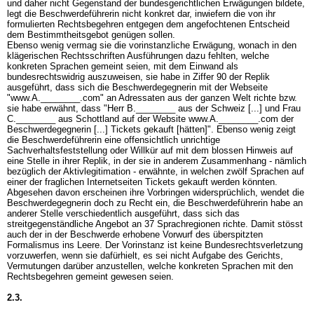
und daher nicht Gegenstand der bundesgerichtlichen Erwägungen bildete,
legt die Beschwerdeführerin nicht konkret dar, inwiefern die von ihr
formulierten Rechtsbegehren entgegen dem angefochtenen Entscheid
dem Bestimmtheitsgebot genügen sollen.
Ebenso wenig vermag sie die vorinstanzliche Erwägung, wonach in den
klägerischen Rechtsschriften Ausführungen dazu fehlten, welche
konkreten Sprachen gemeint seien, mit dem Einwand als
bundesrechtswidrig auszuweisen, sie habe in Ziffer 90 der Replik
ausgeführt, dass sich die Beschwerdegegnerin mit der Webseite
"www.A.________.com" an Adressaten aus der ganzen Welt richte bzw.
sie habe erwähnt, dass "Herr B.________ aus der Schweiz [...] und Frau
C.________ aus Schottland auf der Website www.A.________.com der
Beschwerdegegnerin [...] Tickets gekauft [hätten]". Ebenso wenig zeigt
die Beschwerdeführerin eine offensichtlich unrichtige
Sachverhaltsfeststellung oder Willkür auf mit dem blossen Hinweis auf
eine Stelle in ihrer Replik, in der sie in anderem Zusammenhang - nämlich
bezüglich der Aktivlegitimation - erwähnte, in welchen zwölf Sprachen auf
einer der fraglichen Internetseiten Tickets gekauft werden könnten.
Abgesehen davon erscheinen ihre Vorbringen widersprüchlich, wendet die
Beschwerdegegnerin doch zu Recht ein, die Beschwerdeführerin habe an
anderer Stelle verschiedentlich ausgeführt, dass sich das
streitgegenständliche Angebot an 37 Sprachregionen richte. Damit stösst
auch der in der Beschwerde erhobene Vorwurf des überspitzten
Formalismus ins Leere. Der Vorinstanz ist keine Bundesrechtsverletzung
vorzuwerfen, wenn sie dafürhielt, es sei nicht Aufgabe des Gerichts,
Vermutungen darüber anzustellen, welche konkreten Sprachen mit den
Rechtsbegehren gemeint gewesen seien.
2.3.