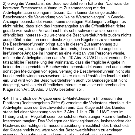
2) erwog die Vorinstanz, die Beschwerdeführerin hätte den Nachweis der
korrekten Ermessensausübung im Zusammenhang mit der
Aktivlegitimation erbringen müssen. Da in keiner der eingereichten
Beschwerden die Verwendung von "keine Warteschlangen" in Google-
Anzeigen beanstandet werde, keine sonstigen Meldungen vorlägen, es
nicht reiche, dass sich das Internetangebot an die Öffentlichkeit richte,
gerade weil sich der Vorwurf nicht als sehr schwer erweise, sei ein
öffentliches Interesse - zu welchem die Beschwerdeführerin zudem nichts
ausgeführt habe - an einem diesbezüglichen Begehren zu verneinen.
Die Beschwerdeführerin bringt auch in diesem Zusammenhang zu
Unrecht vor, allein aufgrund des Umstands, dass sich die angeblich
irreführende Angabe im Internet an eine Vielzahl von Personen wende,
müsse die Aktivlegitimation nach
Art. 10 Abs. 3 UWG
bejaht werden. Die
tatsächliche Feststellung der Vorinstanz, dass die fragliche Angabe in
keiner der eingereichten Beschwerden beanstandet wurde und auch keine
sonstigen Meldungen vorliegen, vermag die Beschwerdeführerin nicht als
bundesrechtswidrig auszuweisen. Unter diesen Umständen leuchtet nicht
ein, und wird von der Beschwerdeführerin auch vor Bundesgericht nicht
dargelegt, weshalb ein öffentliches Interesse an einer entsprechenden
Klage nach
Art. 10 Abs. 3 UWG
bestehen soll.
4.4.
Hinsichtlich der Angabe einer E-Mail-Adresse im Impressum der
Plattform (Rechtsbegehren Ziffer 6) verneinte die Vorinstanz ebenfalls die
Aktivlegitimation der Beschwerdeführerin. Das Klagerecht des Bundes
stehe bei einer Verletzung von Art. 3 Abs. 1 lit. s Ziff. 1 UWG eher im
Hintergrund; im Regelfall seien bei solchen Verletzungen kaum öffentliche
Interessen tangiert. Das Vorliegen der Aktivlegitimation, insbesondere der
Nachweis der richtigen Ermessensausübung hinsichtlich des Entscheids
der Klageeinreichung, wäre von der Beschwerdeführerin zu erbringen
gewesen. Sie habe unter anderem nicht dargelegt, weshalb ein