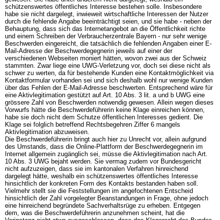
schützenswertes öffentliches Interesse bestehen solle. Insbesondere
habe sie nicht dargelegt, inwieweit wirtschaftliche Interessen der Nutzer
durch die fehlende Angabe beeinträchtigt seien, und sie habe - neben der
Behauptung, dass sich das Internetangebot an die Öffentlichkeit richte
und einem Schreiben der Verbraucherzentrale Bayern - nur sehr wenige
Beschwerden eingereicht, die tatsächlich die fehlenden Angaben einer E-
Mail-Adresse der Beschwerdegegnerin jeweils auf einer der
verschiedenen Webseiten moniert hätten, wovon zwei aus der Schweiz
stammten. Zwar liege eine UWG-Verletzung vor, doch sei diese nicht als
schwer zu werten, da für bestehende Kunden eine Kontaktmöglichkeit via
Kontaktformular vorhanden sei und sich deshalb wohl nur wenige Kunden
über das Fehlen der E-Mail-Adresse beschwerten. Entsprechend wäre für
eine Aktivlegitimation gestützt auf
Art. 10 Abs. 3 lit. a und b UWG
eine
grössere Zahl von Beschwerden notwendig gewesen. Allein wegen dieses
Vorwurfs hätte die Beschwerdeführerin keine Klage einreichen können,
habe sie doch nicht dem Schutze öffentlichen Interesses gedient. Die
Klage sei folglich betreffend Rechtsbegehren Ziffer 6 mangels
Aktivlegitimation abzuweisen.
Die Beschwerdeführerin bringt auch hier zu Unrecht vor, allein aufgrund
des Umstands, dass die Online-Plattform der Beschwerdegegnerin im
Internet allgemein zugänglich sei, müsse die Aktivlegitimation nach
Art.
10 Abs. 3 UWG
bejaht werden. Sie vermag zudem vor Bundesgericht
nicht aufzuzeigen, dass sie im kantonalen Verfahren hinreichend
dargelegt hätte, weshalb ein schützenswertes öffentliches Interesse
hinsichtlich der konkreten Form des Kontakts bestanden haben soll.
Vielmehr stellt sie die Feststellungen im angefochtenen Entscheid
hinsichtlich der Zahl vorgelegter Beanstandungen in Frage, ohne jedoch
eine hinreichend begründete Sachverhaltsrüge zu erheben. Entgegen
dem, was die Beschwerdeführerin anzunehmen scheint, hat die