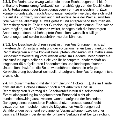
2.3.1.
Die Vorinstanz erwog weiter, die in den Rechtsbegehren 1 bis 9
enthaltene Formulierung "weltweit" sei - unabhängig von der Qualifikation
als Unterlassungs- oder Beseitigungsbegehren - zu unbestimmt. Zwar
könnten grundsätzlich auch Anordnungen getroffen werden, die sich nicht
nur auf die Schweiz, sondern auch auf andere Teile der Welt auswirkten.
"Weltweit" sei allerdings zu weit gefasst und entsprechend bedürften die
Rechtsbegehren im Falle einer Gutheissung der Präzisierung. Eine solche
wäre möglich, so die Vorinstanz weiter, bezögen sich die beantragten
Anordnungen doch auf behauptete Webseiten, weshalb allfällige
Anordnungen auf solche beschränkt werden könnten.
2.3.2.
Die Beschwerdeführerin zeigt mit ihren Ausführungen nicht auf,
inwiefern der Vorinstanz aufgrund der vorgenommenen Einschränkung der
Rechtsbegehren auf die konkret behaupteten Webseiten im Ergebnis eine
Bundesrechtsverletzung vorzuwerfen wäre. Im Gegenteil beschränkt sie
ihre Ausführungen selber auf die von ihr behauptete Inhaberschaft an
insgesamt 66 aufgelisteten Länderdomains und länderspezifischen
Unterseiten. Inwiefern die Beschwerdeführerin durch die erfolgte
Konkretisierung beschwert sein soll, ist aufgrund ihrer Ausführungen nicht
ersichtlich.
2.4.
Im Zusammenhang mit der Formulierung "Tickets [...], die im Handel
bzw. auf dem Ticket-Erstmarkt noch nicht erhältlich sind" in
Rechtsbegehren 9 vermag die Beschwerdeführerin die selbständige
Eventualbegründung im angefochtenen Entscheid nicht als
bundesrechtswidrig auszuweisen, wonach aufgrund der fehlenden
Darlegung eines besonderen Rechtsschutzinteresses darauf nicht
einzutreten sei, nachdem sich die klägerischen Ausführungen auf
Schilderungen betreffend vergangener Veranstaltungen bzw. solcher
beschränkt hätten, bei denen der offizielle Verkaufsstart bei Einreichung