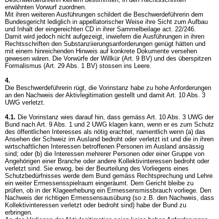
erwähnten Vorwurf zuordnen.
Mit ihren weiteren Ausführungen schildert die Beschwerdeführerin dem
Bundesgericht lediglich in appellatorischer Weise ihre Sicht zum Aufbau
und Inhalt der eingereichten CD in ihrer Sammelbeilage act. 22/246.
Damit wird jedoch nicht aufgezeigt, inwiefern die Ausführungen in ihren
Rechtsschriften den Substanziierungsanforderungen genügt hätten und
mit einem hinreichenden Hinweis auf konkrete Dokumente versehen
gewesen wären. Die Vorwürfe der Willkür (
Art. 9 BV
) und des überspitzen
Formalismus (
Art. 29 Abs. 1 BV
) stossen ins Leere.
4.
Die Beschwerdeführerin rügt, die Vorinstanz habe zu hohe Anforderungen
an den Nachweis der Aktivlegitimation gestellt und damit
Art. 10 Abs. 3
UWG
verletzt.
4.1.
Die Vorinstanz wies darauf hin, dass gemäss
Art. 10 Abs. 3 UWG
der
Bund nach
Art. 9 Abs. 1 und 2 UWG
klagen kann, wenn er es zum Schutz
des öffentlichen Interesses als nötig erachtet, namentlich wenn (a) das
Ansehen der Schweiz im Ausland bedroht oder verletzt ist und die in ihren
wirtschaftlichen Interessen betroffenen Personen im Ausland ansässig
sind; oder (b) die Interessen mehrerer Personen oder einer Gruppe von
Angehörigen einer Branche oder andere Kollektivinteressen bedroht oder
verletzt sind. Sie erwog, bei der Beurteilung des Vorliegens eines
Schutzbedürfnisses werde dem Bund gemäss Rechtsprechung und Lehre
ein weiter Ermessensspielraum eingeräumt. Dem Gericht bleibe zu
prüfen, ob in der Klageerhebung ein Ermessensmissbrauch vorliege. Den
Nachweis der richtigen Ermessensausübung (so z.B. den Nachweis, dass
Kollektivinteressen verletzt oder bedroht sind) habe der Bund zu
erbringen.