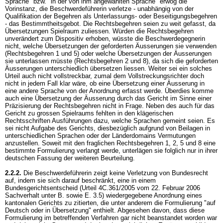
Sprache" bzw. "in der von ihm angewählten Sprache" erwog die
Vorinstanz, die Beschwerdeführerin verletze - unabhängig von der
Qualifikation der Begehren als Unterlassungs- oder Beseitigungsbegehren
- das Bestimmtheitsgebot. Die Rechtsbegehren seien zu weit gefasst, da
Übersetzungen Spielraum zuliessen. Würden die Rechtsbegehren
unverändert zum Dispositiv erhoben, wüsste die Beschwerdegegnerin
nicht, welche Übersetzungen der geforderten Äusserungen sie verwenden
(Rechtsbegehren 1 und 5) oder welche Übersetzungen der Äusserungen
sie unterlassen müsste (Rechtsbegehren 2 und 8), da sich die geforderten
Äusserungen unterschiedlich übersetzen liessen. Weiter sei ein solches
Urteil auch nicht vollstreckbar, zumal dem Vollstreckungsrichter doch
nicht in jedem Fall klar wäre, ob eine Übersetzung einer Äusserung in
eine andere Sprache von der Anordnung erfasst werde. Überdies komme
auch eine Übersetzung der Äusserung durch das Gericht im Sinne einer
Präzisierung der Rechtsbegehren nicht in Frage. Neben des auch für das
Gericht zu grossen Spielraums fehlten in den klägerischen
Rechtsschriften Ausführungen dazu, welche Sprachen gemeint seien. Es
sei nicht Aufgabe des Gerichts, diesbezüglich aufgrund von Beilagen in
unterschiedlichen Sprachen oder der Länderdomains Vermutungen
anzustellen. Soweit mit den fraglichen Rechtsbegehren 1, 2, 5 und 8 eine
bestimmte Formulierung verlangt werde, unterlägen sie folglich nur in ihrer
deutschen Fassung der weiteren Beurteilung.
2.2.2.
Die Beschwerdeführerin zeigt keine Verletzung von Bundesrecht
auf, indem sie sich darauf beschränkt, eine in einem
Bundesgerichtsentscheid (Urteil 4C.361/2005 vom 22. Februar 2006
Sachverhalt unter B. sowie E. 3.5) wiedergegebene Anordnung eines
kantonalen Gerichts zu zitierten, die unter anderem die Formulierung "auf
Deutsch oder in Übersetzung" enthielt. Abgesehen davon, dass diese
Formulierung im betreffenden Verfahren gar nicht beanstandet worden war