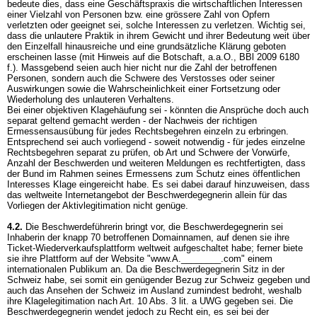
bedeute dies, dass eine Geschäftspraxis die wirtschaftlichen Interessen
einer Vielzahl von Personen bzw. eine grössere Zahl von Opfern
verletzten oder geeignet sei, solche Interessen zu verletzen. Wichtig sei,
dass die unlautere Praktik in ihrem Gewicht und ihrer Bedeutung weit über
den Einzelfall hinausreiche und eine grundsätzliche Klärung geboten
erscheinen lasse (mit Hinweis auf die Botschaft, a.a.O., BBl 2009 6180
f.). Massgebend seien auch hier nicht nur die Zahl der betroffenen
Personen, sondern auch die Schwere des Verstosses oder seiner
Auswirkungen sowie die Wahrscheinlichkeit einer Fortsetzung oder
Wiederholung des unlauteren Verhaltens.
Bei einer objektiven Klagehäufung sei - könnten die Ansprüche doch auch
separat geltend gemacht werden - der Nachweis der richtigen
Ermessensausübung für jedes Rechtsbegehren einzeln zu erbringen.
Entsprechend sei auch vorliegend - soweit notwendig - für jedes einzelne
Rechtsbegehren separat zu prüfen, ob Art und Schwere der Vorwürfe,
Anzahl der Beschwerden und weiteren Meldungen es rechtfertigten, dass
der Bund im Rahmen seines Ermessens zum Schutz eines öffentlichen
Interesses Klage eingereicht habe. Es sei dabei darauf hinzuweisen, dass
das weltweite Internetangebot der Beschwerdegegnerin allein für das
Vorliegen der Aktivlegitimation nicht genüge.
4.2.
Die Beschwerdeführerin bringt vor, die Beschwerdegegnerin sei
Inhaberin der knapp 70 betroffenen Domainnamen, auf denen sie ihre
Ticket-Wiederverkaufsplattform weltweit aufgeschaltet habe; ferner biete
sie ihre Plattform auf der Website "www.A.________.com" einem
internationalen Publikum an. Da die Beschwerdegegnerin Sitz in der
Schweiz habe, sei somit ein genügender Bezug zur Schweiz gegeben und
auch das Ansehen der Schweiz im Ausland zumindest bedroht, weshalb
ihre Klagelegitimation nach
Art. 10 Abs. 3 lit. a UWG
gegeben sei. Die
Beschwerdegegnerin wendet jedoch zu Recht ein, es sei bei der