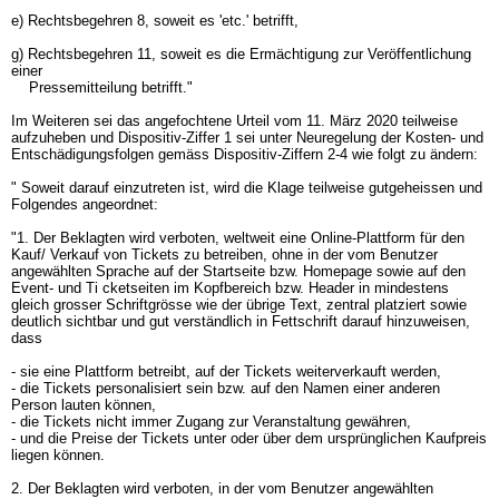
e) Rechtsbegehren 8, soweit es 'etc.' betrifft,
g) Rechtsbegehren 11, soweit es die Ermächtigung zur Veröffentlichung
einer
Pressemitteilung betrifft."
Im Weiteren sei das angefochtene Urteil vom 11. März 2020 teilweise
aufzuheben und Dispositiv-Ziffer 1 sei unter Neuregelung der Kosten- und
Entschädigungsfolgen gemäss Dispositiv-Ziffern 2-4 wie folgt zu ändern:
" Soweit darauf einzutreten ist, wird die Klage teilweise gutgeheissen und
Folgendes angeordnet:
"1. Der Beklagten wird verboten, weltweit eine Online-Plattform für den
Kauf/ Verkauf von Tickets zu betreiben, ohne in der vom Benutzer
angewählten Sprache auf der Startseite bzw. Homepage sowie auf den
Event- und Ti cketseiten im Kopfbereich bzw. Header in mindestens
gleich grosser Schriftgrösse wie der übrige Text, zentral platziert sowie
deutlich sichtbar und gut verständlich in Fettschrift darauf hinzuweisen,
dass
- sie eine Plattform betreibt, auf der Tickets weiterverkauft werden,
- die Tickets personalisiert sein bzw. auf den Namen einer anderen
Person lauten können,
- die Tickets nicht immer Zugang zur Veranstaltung gewähren,
- und die Preise der Tickets unter oder über dem ursprünglichen Kaufpreis
liegen können.
2. Der Beklagten wird verboten, in der vom Benutzer angewählten