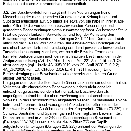
Beilagen in diesem Zusammenhang unbeachtlich.
3.2.
Die Beschwerdeführerin zeigt mit ihren Ausführungen keine
Missachtung der massgebenden Grundsätze zur Behauptungs- und
Substanziierungslast auf. So bringt sie etwa vor, sie habe in ihrer Klage
unter Ziffer 69 die von den sich beschwerenden Personen geltend
gemachten Beanstandungen vorab zusammengefasst. An besagter Stelle
listet sie jedoch fünfzehn Vorwürfe auf und fügt der Auflistung den
Beweisantrag "Beschwerden Beilagen 37-124" bei. Damit lässt sich
aufgrund der Vielzahl von Vorwürfen und eingereichten Unterlagen die
einzelne Beweisofferte nicht eindeutig der damit jeweils zu beweisenden
Tatsachenbehauptung zuordnen, weshalb die Beweisofferten den
formellen Anforderungen nach den einschlägigen Bestimmungen in der
Zivilprozessordnung (Art. 152 Abs. 1 i.V.m.
Art. 221 Abs. 1 lit. e ZPO
)
nicht genügen (vgl. Urteile 4A_335/2019 vom 29. April 2020 E. 6.2.2;
4A_262/2016 vom 10. Oktober 2016 E. 4.1 mit Hinweisen). Eine
Berücksichtigung der Beweismittel würde bereits aus diesem Grund
ausser Betracht fallen.
Entgegen dem, was die Beschwerdeführerin anzunehmen scheint, hat die
Vorinstanz die eingereichten Beschwerden jedoch nicht gänzlich
unbeachtet gelassen, sondern hat nur solche Beschwerden als
ungenügend betrachtet, die ohne Erwähnung des entsprechenden
Vorwurfs in den Rechtsschriften eingereicht wurden, insbesondere solche
betreffend "mehrere Beschwerdegründe". Zudem betreffen die in der
Beschwerde zitierten Ausführungen in der Klageschrift (Ziffern 70-239) zur
Schweiz, Australien und Spanien gar nicht die fraglichen Beweismittel.
Die anschliessend in Ziffer 240 der Klage beantragten Beweismittel
(Beilagen 113-124) lassen sich wie die in Ziffer 766 der Replik
aufgelisteten Unterlagen (Beilagen 215-229) anhand der Vorbringen der
Beschwerdeführerin keinem bestimmten, in den Rechtsschriften