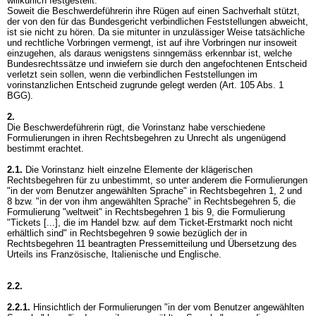
willkürlich festgestellt.
Soweit die Beschwerdeführerin ihre Rügen auf einen Sachverhalt stützt,
der von den für das Bundesgericht verbindlichen Feststellungen abweicht,
ist sie nicht zu hören. Da sie mitunter in unzulässiger Weise tatsächliche
und rechtliche Vorbringen vermengt, ist auf ihre Vorbringen nur insoweit
einzugehen, als daraus wenigstens sinngemäss erkennbar ist, welche
Bundesrechtssätze und inwiefern sie durch den angefochtenen Entscheid
verletzt sein sollen, wenn die verbindlichen Feststellungen im
vorinstanzlichen Entscheid zugrunde gelegt werden (
Art. 105 Abs. 1
BGG
).
2.
Die Beschwerdeführerin rügt, die Vorinstanz habe verschiedene
Formulierungen in ihren Rechtsbegehren zu Unrecht als ungenügend
bestimmt erachtet.
2.1.
Die Vorinstanz hielt einzelne Elemente der klägerischen
Rechtsbegehren für zu unbestimmt, so unter anderem die Formulierungen
"in der vom Benutzer angewählten Sprache" in Rechtsbegehren 1, 2 und
8 bzw. "in der von ihm angewählten Sprache" in Rechtsbegehren 5, die
Formulierung "weltweit" in Rechtsbegehren 1 bis 9, die Formulierung
"Tickets [...], die im Handel bzw. auf dem Ticket-Erstmarkt noch nicht
erhältlich sind" in Rechtsbegehren 9 sowie bezüglich der in
Rechtsbegehren 11 beantragten Pressemitteilung und Übersetzung des
Urteils ins Französische, Italienische und Englische.
2.2.
2.2.1.
Hinsichtlich der Formulierungen "in der vom Benutzer angewählten