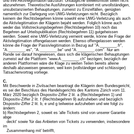
und ihre Aktivlegitimation darzutun. Untaugliche Beweismittel seien nicht
abzunehmen. Theoretische Ausführungen kombiniert mit unvollständigen,
unsubstanziierten Behauptungen, zumeist zu Einzelfällen, genügten
namentlich zur Darlegung von UWG-Verletzungen nicht. Bezüglich
keinem der Rechtsbegehren könne sowohl eine UWG-Verletzung als auch
die Aktivlegitimation der Klägerin bejaht werden. Folglich könne auch
weder das Vollstreckungsbegehren (Rechtsbegehren 10) noch das
Begehren auf Urteilspublikation (Rechtsbegehren 11) gutgeheissen
werden. Soweit eine UWG-Verletzung verneint werde, könne die Frage der
Aktivlegitimation offengelassen werden. Ebenso offengelassen werden
könne die Frage der Passivlegitimation in Bezug auf "A.________.fr",
"A.________.es", "A.________.be" und "A.________.com". Nur am
Rande sei darauf hingewiesen, dass sich die klägerischen Behauptungen
zumeist auf die Plattform "www.A.________.ch" bezögen; bezüglich der
anderen Plattformen wäre die Klage zu weiten Teilen bereits alleine
deshalb abzuweisen gewesen, weil kein (vollständiger und schlüssiger)
Tatsachenvortrag vorliege.
C.
Mit Beschwerde in Zivilsachen beantragt die Klägerin dem Bundesgericht,
es sei der Beschluss des Handelsgerichts des Kantons Zürich vom 11.
März 2020 bezüglich Dispositiv-Ziffer 2 lit. a (Rechtsbegehren 1) und
Dispositiv-Ziffer 2 lit. f (Rechtsbegehren 9) aufzuheben und bezüglich
Dispositiv-Ziffer 2 lit. b, e und g teilweise aufzuheben und wie folgt zu
ändern:
b) Rechtsbegehren 2, soweit es 'alle Tickets sind von unserer Garantie
abge
deckt' sowie 'für das Anbieten von Tickets zu verwenden, insbesondere
im
Zusammenhang mit' betrifft,