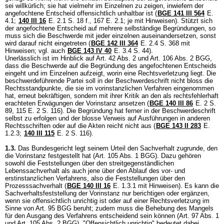
sei willkürlich; sie hat vielmehr im Einzelnen zu zeigen, inwiefern der
angefochtene Entscheid offensichtlich unhaltbar ist (
BGE 141 III 564
E.
4.1;
140 III 16
E. 2.1 S. 18 f., 167 E. 2.1; je mit Hinweisen). Stützt sich
der angefochtene Entscheid auf mehrere selbständige Begründungen, so
muss sich die Beschwerde mit jeder einzelnen auseinandersetzen, sonst
wird darauf nicht eingetreten (
BGE 142 III 364
E. 2.4 S. 368 mit
Hinweisen; vgl. auch
BGE 143 IV 40
E. 3.4 S. 44).
Unerlässlich ist im Hinblick auf
Art. 42 Abs. 2 und
Art. 106 Abs. 2 BGG
,
dass die Beschwerde auf die Begründung des angefochtenen Entscheids
eingeht und im Einzelnen aufzeigt, worin eine Rechtsverletzung liegt. Die
beschwerdeführende Partei soll in der Beschwerdeschrift nicht bloss die
Rechtsstandpunkte, die sie im vorinstanzlichen Verfahren eingenommen
hat, erneut bekräftigen, sondern mit ihrer Kritik an den als rechtsfehlerhaft
erachteten Erwägungen der Vorinstanz ansetzen (
BGE 140 III 86
E. 2 S.
89, 115 E. 2 S. 116). Die Begründung hat ferner in der Beschwerdeschrift
selbst zu erfolgen und der blosse Verweis auf Ausführungen in anderen
Rechtsschriften oder auf die Akten reicht nicht aus (
BGE 143 II 283
E.
1.2.3;
140 III 115
E. 2 S. 116).
1.3.
Das Bundesgericht legt seinem Urteil den Sachverhalt zugrunde, den
die Vorinstanz festgestellt hat (
Art. 105 Abs. 1 BGG
). Dazu gehören
sowohl die Feststellungen über den streitgegenständlichen
Lebenssachverhalt als auch jene über den Ablauf des vor- und
erstinstanzlichen Verfahrens, also die Feststellungen über den
Prozesssachverhalt (
BGE 140 III 16
E. 1.3.1 mit Hinweisen). Es kann die
Sachverhaltsfeststellung der Vorinstanz nur berichtigen oder ergänzen,
wenn sie offensichtlich unrichtig ist oder auf einer Rechtsverletzung im
Sinne von
Art. 95 BGG
beruht; zudem muss die Behebung des Mangels
für den Ausgang des Verfahrens entscheidend sein können (
Art. 97 Abs. 1
und
Art. 105 Abs. 2 BGG
). "Offensichtlich unrichtig" bedeutet dabei