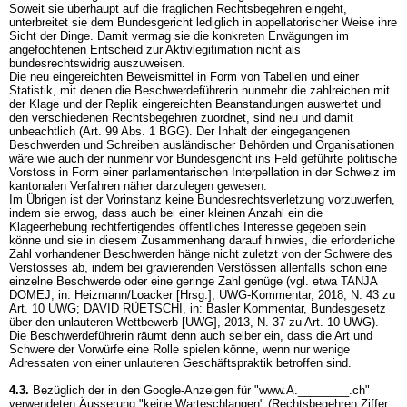
Soweit sie überhaupt auf die fraglichen Rechtsbegehren eingeht,
unterbreitet sie dem Bundesgericht lediglich in appellatorischer Weise ihre
Sicht der Dinge. Damit vermag sie die konkreten Erwägungen im
angefochtenen Entscheid zur Aktivlegitimation nicht als
bundesrechtswidrig auszuweisen.
Die neu eingereichten Beweismittel in Form von Tabellen und einer
Statistik, mit denen die Beschwerdeführerin nunmehr die zahlreichen mit
der Klage und der Replik eingereichten Beanstandungen auswertet und
den verschiedenen Rechtsbegehren zuordnet, sind neu und damit
unbeachtlich (
Art. 99 Abs. 1 BGG
). Der Inhalt der eingegangenen
Beschwerden und Schreiben ausländischer Behörden und Organisationen
wäre wie auch der nunmehr vor Bundesgericht ins Feld geführte politische
Vorstoss in Form einer parlamentarischen Interpellation in der Schweiz im
kantonalen Verfahren näher darzulegen gewesen.
Im Übrigen ist der Vorinstanz keine Bundesrechtsverletzung vorzuwerfen,
indem sie erwog, dass auch bei einer kleinen Anzahl ein die
Klageerhebung rechtfertigendes öffentliches Interesse gegeben sein
könne und sie in diesem Zusammenhang darauf hinwies, die erforderliche
Zahl vorhandener Beschwerden hänge nicht zuletzt von der Schwere des
Verstosses ab, indem bei gravierenden Verstössen allenfalls schon eine
einzelne Beschwerde oder eine geringe Zahl genüge (vgl. etwa TANJA
DOMEJ, in: Heizmann/Loacker [Hrsg.], UWG-Kommentar, 2018, N. 43 zu
Art. 10 UWG
; DAVID RÜETSCHI, in: Basler Kommentar, Bundesgesetz
über den unlauteren Wettbewerb [UWG], 2013, N. 37 zu
Art. 10 UWG
).
Die Beschwerdeführerin räumt denn auch selber ein, dass die Art und
Schwere der Vorwürfe eine Rolle spielen könne, wenn nur wenige
Adressaten von einer unlauteren Geschäftspraktik betroffen sind.
4.3.
Bezüglich der in den Google-Anzeigen für "www.A.________.ch"
verwendeten Äusserung "keine Warteschlangen" (Rechtsbegehren Ziffer