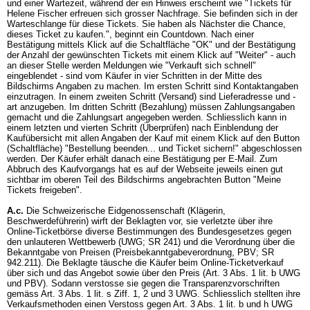
und einer Wartezeit, während der ein Hinweis erscheint wie "Tickets für
Helene Fischer erfreuen sich grosser Nachfrage. Sie befinden sich in der
Warteschlange für diese Tickets. Sie haben als Nächster die Chance,
dieses Ticket zu kaufen.", beginnt ein Countdown. Nach einer
Bestätigung mittels Klick auf die Schaltfläche "OK" und der Bestätigung
der Anzahl der gewünschten Tickets mit einem Klick auf "Weiter" - auch
an dieser Stelle werden Meldungen wie "Verkauft sich schnell"
eingeblendet - sind vom Käufer in vier Schritten in der Mitte des
Bildschirms Angaben zu machen. Im ersten Schritt sind Kontaktangaben
einzutragen. In einem zweiten Schritt (Versand) sind Lieferadresse und -
art anzugeben. Im dritten Schritt (Bezahlung) müssen Zahlungsangaben
gemacht und die Zahlungsart angegeben werden. Schliesslich kann in
einem letzten und vierten Schritt (Überprüfen) nach Einblendung der
Kaufübersicht mit allen Angaben der Kauf mit einem Klick auf den Button
(Schaltfläche) "Bestellung beenden... und Ticket sichern!" abgeschlossen
werden. Der Käufer erhält danach eine Bestätigung per E-Mail. Zum
Abbruch des Kaufvorgangs hat es auf der Webseite jeweils einen gut
sichtbar im oberen Teil des Bildschirms angebrachten Button "Meine
Tickets freigeben".
A.c.
Die Schweizerische Eidgenossenschaft (Klägerin,
Beschwerdeführerin) wirft der Beklagten vor, sie verletzte über ihre
Online-Ticketbörse diverse Bestimmungen des Bundesgesetzes gegen
den unlauteren Wettbewerb (UWG; SR 241) und die Verordnung über die
Bekanntgabe von Preisen (Preisbekanntgabeverordnung, PBV; SR
942.211). Die Beklagte täusche die Käufer beim Online-Ticketverkauf
über sich und das Angebot sowie über den Preis (
Art. 3 Abs. 1 lit. b UWG
und PBV). Sodann verstosse sie gegen die Transparenzvorschriften
gemäss Art. 3 Abs. 1 lit. s Ziff. 1, 2 und 3 UWG. Schliesslich stellten ihre
Verkaufsmethoden einen Verstoss gegen
Art. 3 Abs. 1 lit. b und h UWG