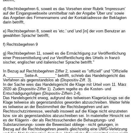
d) Rechtsbegehren 6, soweit es das Vorsehen einer Rubrik 'Impressum'
auf der Eingangswebseite unmittelbar nah der Angabe 'Über uns' sowie
das Angeben des Firmennamens und der Kontaktadresse der Beklagten
darin betrifft,
e) Rechtsbegehren 8, soweit es 'etc.' und 'und [in] der vom Benutzer an
gewählten Sprache' betrifft,
f) Rechtsbegehren 9
g) Rechtsbegehren 11, soweit es die Ermächtigung zur Veröffentlichung
einer Pressemitteilung und zur Veröffentlichung des Urteils in franzö
sischer, englischer und italienischer Sprache betrifft."
In Bezug auf Rechtsbegehren Ziffer 2, soweit es "offiziell" und "Offizielle
A.________ Seite-A.________" betrifft, schrieb das Handelsgericht das
Verfahren als gegenstandslos ab (Dispositiv-Ziff. 3).
In der Sache wies das Handelsgericht die Klage mit Urteil vom 11. März
2020 ab (Dispositiv-Ziffer 1). Zudem regelte es die Kosten- und
Entschädigungsfolgen (Dispositiv-Ziffern 2-4).
Das Handelsgericht erwog, aufgrund des teilweisen Klagerückzugs sei die
Klage teilweise als gegenstandslos geworden abzuschreiben. Weiter fehle
es teilweise an der Bestimmtheit der Rechtsbegehren und am
Rechtsschutzinteresse, weshalb insoweit auf die Klage nicht einzutreten
bzw. sie als gegenstandslos abzuschreiben sei. In materieller Hinsicht sei
es der Klägerin - der als Rechtssuchenden die Behauptungs- und
Substanziierungs- sowie die Beweislast obliege - nicht gelungen, in
Bezug auf die Rechtsbegehren jeweils gleichzeitig eine UWG-Verletzung