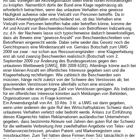
An das Vorliegen der Aktivlegitimation seien keine hohen Anforderungen
zu knüpfen. Namentlich dürfe der Bund eine Klage regelmässig als
erforderlich betrachten, wenn das unlautere Verhalten eine gewisse
Häufigkeit aufweise oder eine Vielzahl von Personen betreffe. Da in
beiden Anwendungsfällen entscheidend sei, ob das Verhalten eine
Vielzahl von Personen betroffen habe oder betreffen könne, komme der
Art und Anzahl von Beschwerdeschreiben von Betroffenen Indizwirkung
zu; d.h. der Nachweis lasse sich typischerweise dadurch bewerkstelligen,
dass als Beweis eine "gewisse Anzahl" von Beschwerdeschreiben von
Betroffenen eingereicht werde. Dabei sehe weder das Gesetz noch die
Gerichtspraxis eine Mindestanzahl vor. Gemäss Botschaft zum UWG
2009 sei zwar - nur schon aus Ressourcengründen - eine Klageerhebung
erst ab rund zwanzig Beschwerden realistisch (Botschaft vom 2.
September 2009 zur Änderung des Bundesgesetzes gegen den
unlauteren Wettbewerb [UWG], BBl 2009 6181). Allerdings könne auch bei
einer kleinen Anzahl ein öffentliches Interesse gegeben sein und die
Klageerhebung rechtfertigen. Wie zahlreich die Beschwerden sein
müssten, hänge nicht zuletzt von der Schwere des Verstosses ab; bei
gravierenden Verstössen könne allenfalls schon eine einzelne
Beschwerde oder eine geringe Zahl von Verstössen genügen. Als Indizien
für ein öffentliches Interesse könnten auch Meldungen von Behörden,
Organisationen usw. in Frage kommen.
Ein Anwendungsfall von
Art. 10 Abs. 3 lit. a UWG
sei dann gegeben,
wenn unter anderem der gute Ruf des Wirtschaftsplatzes Schweiz durch
unlauteres Verhalten verletzt oder bedroht werde. Anlass zur Einführung
dieses Klagerechts hätten Reklamationen ausländischer Unternehmen
gegeben, dass bestimmte Akteure seit Jahren den guten Ruf der Schweiz
für die weltweite Verbreitung ihrer zweifelhaften Angebote von Telex- und
Telefaxverzeichnissen, privaten Patent- und Markenregistern usw.
missbrauchten. Zum Teil hätten diese Firmen ihren Sitz tatsächlich in der