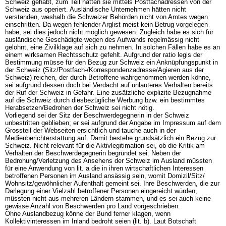
Schweiz gehabt, zum Teil hätten sie mittels Postfachadressen von der
Schweiz aus operiert. Ausländische Unternehmen hätten nicht
verstanden, weshalb die Schweizer Behörden nicht von Amtes wegen
einschritten. Da wegen fehlender Arglist meist kein Betrug vorgelegen
habe, sei dies jedoch nicht möglich gewesen. Zugleich habe es sich für
ausländische Geschädigte wegen des Aufwands regelmässig nicht
gelohnt, eine Zivilklage auf sich zu nehmen. In solchen Fällen habe es an
einem wirksamen Rechtsschutz gefehlt. Aufgrund der ratio legis der
Bestimmung müsse für den Bezug zur Schweiz ein Anknüpfungspunkt in
der Schweiz (Sitz/Postfach-/Korrespondenzadresse/Agieren aus der
Schweiz) reichen, der durch Betroffene wahrgenommen werden könne,
sei aufgrund dessen doch bei Verdacht auf unlauteres Verhalten bereits
der Ruf der Schweiz in Gefahr. Eine zusätzliche explizite Bezugnahme
auf die Schweiz durch diesbezügliche Werbung bzw. ein bestimmtes
Herabsetzen/Bedrohen der Schweiz sei nicht nötig.
Vorliegend sei der Sitz der Beschwerdegegnerin in der Schweiz
unbestritten geblieben; er sei aufgrund der Angabe im Impressum auf dem
Grossteil der Webseiten ersichtlich und tauche auch in der
Medienberichterstattung auf. Damit bestehe grundsätzlich ein Bezug zur
Schweiz. Nicht relevant für die Aktivlegitimation sei, ob die Kritik am
Verhalten der Beschwerdegegnerin begründet sei. Neben der
Bedrohung/Verletzung des Ansehens der Schweiz im Ausland müssten
für eine Anwendung von lit. a die in ihren wirtschaftlichen Interessen
betroffenen Personen im Ausland ansässig sein, womit Domizil/Sitz/
Wohnsitz/gewöhnlicher Aufenthalt gemeint sei. Ihre Beschwerden, die zur
Darlegung einer Vielzahl betroffener Personen eingereicht würden,
müssten nicht aus mehreren Ländern stammen, und es sei auch keine
gewisse Anzahl von Beschwerden pro Land vorgeschrieben.
Ohne Auslandbezug könne der Bund ferner klagen, wenn
Kollektivinteressen im Inland bedroht seien (lit. b). Laut Botschaft