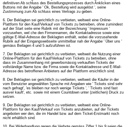
definitiven Ab schluss des Bestellungsprozesses durch Anklicken eines
Buttons mit der Angabe ' Ok, Bestellung wird ausgelöst ', seine
Zustimmung zum Ab schluss eines Vertrags zu geben.
6. Der Beklagten sei gerichtlich zu verbieten, weltweit eine Online-
Plattform für den Kauf/Verkauf von Tickets zu betreiben, ohne zumindest
auf der Start seite eine Rubrik mit der Bezeichnung ' Impressum '
vorzusehen, wel che den Firmennamen, die Kontaktadresse sowie eine
gültige E-Mail-Adresse der Beklagten enthält, wobei die vorzusehende
Rubrik auf der Eingangswebseite unmittelbar nah der Angabe ' Über uns '
gemäss Beilagen 4 und 5 aufzuführen ist.
7. Der Beklagten sei gerichtlich zu verbieten, weltweit die Nutzung einer
Online-Plattform für den Kauf/Verkauf von Tickets zu betreiben, ohne
dass im Zusammenhang mit gewerbsmässig verkauften Tickets der
vollständige Name bzw. die Firma sowie die Kontaktadresse und E-Mail-
Adresse des betroffenen Anbieters auf der Plattform ersichtlich sind.
8. Der Beklagten sei gerichtlich zu verbieten, weltweit die Käufer in der
vom Benutzter angewählten Sprache mit Angaben wie ' Tickets sind sehr
nach gefragt', 'es bleiben nur noch wenige Tickets ', ' Tickets sind fast
ausver kauft', etc. sowie mit einem Countdown unter (zeitlichen) Druck zu
setzen.
9. Der Beklagten sei gerichtlich zu verbieten, weltweit eine Online-
Plattform für den Kauf/Verkauf von Tickets anzubieten, auf der Tickets
angeboten wer den, die im Handel bzw. auf dem Ticket-Erstmarkt noch
nicht erhältlich sind.
10. Bei Widerhandlung gegen die Verbote gemäss Ziffer 1 bis 9 seien die