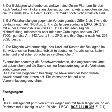
7. Der Beklagten wird verboten, weltweit eine Online-Plattform für den
Kauf/ Verkauf von Tickets anzubieten, auf der Tickets angeboten werden,
die im Handel bzw. auf dem Ticket-Erstmarkt noch nicht erhältlich sind.
8. Bei Widerhandlungen gegen die Verbote gemäss Ziffer 1 bis 7 wird die
Beklagte nach Art. 343 Abs. 1 lit. c Zivilprozessordnung (ZPO, SR 272)
mit ei ner Ordnungsbusse von CHF 1'000.- für jeden Tag der
Nichterfüllung, mindestens aber mit einer Ordnungsbusse von CHF
5'000.- gemäss
Art. 343 Abs. 1 lit. b ZPO
, und ihre Organe nach
Art. 292
StGB
bestraft.
9. Die Klägerin wird ermächtigt, das Urteil auf Kosten der Beklagten im
Schweizerischen Handelsamtsblatt in deutscher, französischer, italieni
scher und englischer Sprache zu veröffentlichen."
Eventualiter beantragt die Beschwerdeführerin, das angefochtene Urteil
sei aufzuheben und die Sache sei zur Neubeurteilung an die Vorinstanz
zurückzuweisen.
Die Beschwerdegegnerin beantragt die Abweisung der Beschwerde,
soweit darauf einzutreten sei. Die Vorinstanz hat auf eine
Vernehmlassung verzichtet.
Erwägungen:
1.
Das Bundesgericht prüft von Amtes wegen und mit freier Kognition, ob ein
Rechtsmittel zulässig ist (
Art. 29 Abs. 1 BGG
;
BGE 141 III 395
E. 2.1).