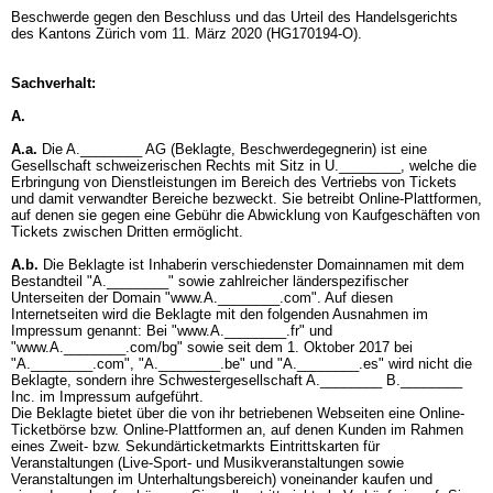
Beschwerde gegen den Beschluss und das Urteil des Handelsgerichts
des Kantons Zürich vom 11. März 2020 (HG170194-O).
Sachverhalt:
A.
A.a.
Die A.________ AG (Beklagte, Beschwerdegegnerin) ist eine
Gesellschaft schweizerischen Rechts mit Sitz in U.________, welche die
Erbringung von Dienstleistungen im Bereich des Vertriebs von Tickets
und damit verwandter Bereiche bezweckt. Sie betreibt Online-Plattformen,
auf denen sie gegen eine Gebühr die Abwicklung von Kaufgeschäften von
Tickets zwischen Dritten ermöglicht.
A.b.
Die Beklagte ist Inhaberin verschiedenster Domainnamen mit dem
Bestandteil "A.________" sowie zahlreicher länderspezifischer
Unterseiten der Domain "www.A.________.com". Auf diesen
Internetseiten wird die Beklagte mit den folgenden Ausnahmen im
Impressum genannt: Bei "www.A.________.fr" und
"www.A.________.com/bg" sowie seit dem 1. Oktober 2017 bei
"A.________.com", "A.________.be" und "A.________.es" wird nicht die
Beklagte, sondern ihre Schwestergesellschaft A.________ B.________
Inc. im Impressum aufgeführt.
Die Beklagte bietet über die von ihr betriebenen Webseiten eine Online-
Ticketbörse bzw. Online-Plattformen an, auf denen Kunden im Rahmen
eines Zweit- bzw. Sekundärticketmarkts Eintrittskarten für
Veranstaltungen (Live-Sport- und Musikveranstaltungen sowie
Veranstaltungen im Unterhaltungsbereich) voneinander kaufen und