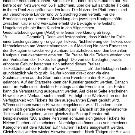
einander verkaufen können. Sie selber tritt nicht als Verkäuferin auf. Sie
betreibt ein Netzwerk von 65 Plattformen, über die auf sämtliche Tickets
in ihrem Pool zugegriffen werden kann. Die Nutzer der Plattformen sind
auf verschiedene Länder und 37 Sprachregionen verteilt. Für die
Ermöglichung der sicheren Abwicklung des jeweiligen Kaufgeschäfts
zwischen Käufer und Verkäufer erhebt die Beklagte eine Gebühr.
Umgekehrt gibt sie ihren Kunden in den Allgemeinen
Geschäftsbedingungen (AGB) eine Garantieerklärung ab (sog.
"A.________-Garantie"). Darin wird festgehalten, dass Käufer im Falle
einer Leistungsstörung - ungültige Tickets, Nichtlieferung der Tickets oder
Nichteinlassen am Veranstaltungsort - auf Meldung hin nach Ermessen
der Beklagten entweder vergleichbare Ersatztickets oder den bezahlten
Kaufpreis zurückerstattet erhalten. Die Preise für die Tickets werden von
den Verkäufern der Tickets festgelegt. Die von der Beklagten jeweils
erhobene Gebühr berechnet sich anhand dieses Preises.
Ticketkäufe auf der Plattform "www.A.________.ch" der Beklagten laufen
grundsätzlich wie folgt ab: Käufer können direkt oder via eine
Suchmaschine auf die Start- oder eine Eventseite der Beklagten
gelangen. Auf der Startseite kann der Künstler gesucht werden. Danach
oder - im Falle eines direkten Einstiegs auf die Eventseite - als Erstes
kann die Veranstaltung ausgewählt werden. Auf dieser Seite erscheinen
Hinweise wie "Verkauft sich schnell". Es folgt eine Wartezeit, in der die
Verfügbarkeit von Tickets für den ausgewählten Event geprüft wird.
Währenddessen werden Hinweise eingeblendet wie "11 andere Leute
sehen sich gerade diese Veranstaltung an". Danach ist die gewünschte
Ticketzahl anzugeben, wobei gleichzeitig Pop-up Fenster mit
beispielsweise "268 andere Personen schauen sich gerade Tickets für
Helene Fischer an" erscheinen. Nachfolgend können aus verschiedenen
Kategorien mit dem Klicken auf "Kaufen" Tickets ausgewählt werden.
Gleichzeitig werden wieder Hinweise gemacht. Nach Tätigen der Auswahl