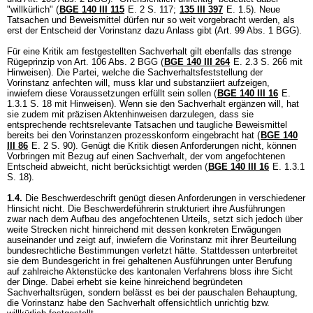
"willkürlich" (
BGE 140 III 115
E. 2 S. 117;
135 III 397
E. 1.5). Neue
Tatsachen und Beweismittel dürfen nur so weit vorgebracht werden, als
erst der Entscheid der Vorinstanz dazu Anlass gibt (
Art. 99 Abs. 1 BGG
).
Für eine Kritik am festgestellten Sachverhalt gilt ebenfalls das strenge
Rügeprinzip von
Art. 106 Abs. 2 BGG
(
BGE 140 III 264
E. 2.3 S. 266 mit
Hinweisen). Die Partei, welche die Sachverhaltsfeststellung der
Vorinstanz anfechten will, muss klar und substanziiert aufzeigen,
inwiefern diese Voraussetzungen erfüllt sein sollen (
BGE 140 III 16
E.
1.3.1 S. 18 mit Hinweisen). Wenn sie den Sachverhalt ergänzen will, hat
sie zudem mit präzisen Aktenhinweisen darzulegen, dass sie
entsprechende rechtsrelevante Tatsachen und taugliche Beweismittel
bereits bei den Vorinstanzen prozesskonform eingebracht hat (
BGE 140
III 86
E. 2 S. 90). Genügt die Kritik diesen Anforderungen nicht, können
Vorbringen mit Bezug auf einen Sachverhalt, der vom angefochtenen
Entscheid abweicht, nicht berücksichtigt werden (
BGE 140 III 16
E. 1.3.1
S. 18).
1.4.
Die Beschwerdeschrift genügt diesen Anforderungen in verschiedener
Hinsicht nicht. Die Beschwerdeführerin strukturiert ihre Ausführungen
zwar nach dem Aufbau des angefochtenen Urteils, setzt sich jedoch über
weite Strecken nicht hinreichend mit dessen konkreten Erwägungen
auseinander und zeigt auf, inwiefern die Vorinstanz mit ihrer Beurteilung
bundesrechtliche Bestimmungen verletzt hätte. Stattdessen unterbreitet
sie dem Bundesgericht in frei gehaltenen Ausführungen unter Berufung
auf zahlreiche Aktenstücke des kantonalen Verfahrens bloss ihre Sicht
der Dinge. Dabei erhebt sie keine hinreichend begründeten
Sachverhaltsrügen, sondern belässt es bei der pauschalen Behauptung,
die Vorinstanz habe den Sachverhalt offensichtlich unrichtig bzw.