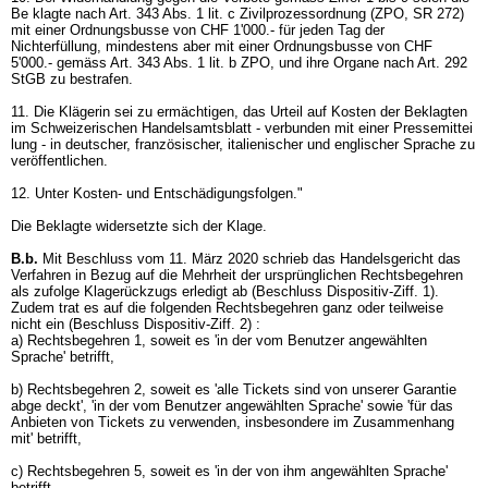
Be klagte nach Art. 343 Abs. 1 lit. c Zivilprozessordnung (ZPO, SR 272)
mit einer Ordnungsbusse von CHF 1'000.- für jeden Tag der
Nichterfüllung, mindestens aber mit einer Ordnungsbusse von CHF
5'000.- gemäss
Art. 343 Abs. 1 lit. b ZPO
, und ihre Organe nach
Art. 292
StGB
zu bestrafen.
11. Die Klägerin sei zu ermächtigen, das Urteil auf Kosten der Beklagten
im Schweizerischen Handelsamtsblatt - verbunden mit einer Pressemittei
lung - in deutscher, französischer, italienischer und englischer Sprache zu
veröffentlichen.
12. Unter Kosten- und Entschädigungsfolgen."
Die Beklagte widersetzte sich der Klage.
B.b.
Mit Beschluss vom 11. März 2020 schrieb das Handelsgericht das
Verfahren in Bezug auf die Mehrheit der ursprünglichen Rechtsbegehren
als zufolge Klagerückzugs erledigt ab (Beschluss Dispositiv-Ziff. 1).
Zudem trat es auf die folgenden Rechtsbegehren ganz oder teilweise
nicht ein (Beschluss Dispositiv-Ziff. 2) :
a) Rechtsbegehren 1, soweit es 'in der vom Benutzer angewählten
Sprache' betrifft,
b) Rechtsbegehren 2, soweit es 'alle Tickets sind von unserer Garantie
abge deckt', 'in der vom Benutzer angewählten Sprache' sowie 'für das
Anbieten von Tickets zu verwenden, insbesondere im Zusammenhang
mit' betrifft,
c) Rechtsbegehren 5, soweit es 'in der von ihm angewählten Sprache'
betrifft,