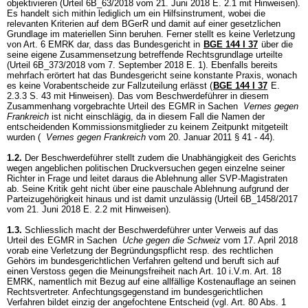
objektivieren (Urteil 6B_63/2018 vom 21. Juni 2018 E. 2.1 mit Hinweisen).
Es handelt sich mithin lediglich um ein Hilfsinstrument, wobei die
relevanten Kriterien auf dem BGerR und damit auf einer gesetzlichen
Grundlage im materiellen Sinn beruhen. Ferner stellt es keine Verletzung
von
Art. 6 EMRK
dar, dass das Bundesgericht in
BGE 144 I 37
über die
seine eigene Zusammensetzung betreffende Rechtsgrundlage urteilte
(Urteil 6B_373/2018 vom 7. September 2018 E. 1). Ebenfalls bereits
mehrfach erörtert hat das Bundesgericht seine konstante Praxis, wonach
es keine Vorabentscheide zur Fallzuteilung erlässt (
BGE 144 I 37
E.
2.3.3 S. 43 mit Hinweisen). Das vom Beschwerdeführer in diesem
Zusammenhang vorgebrachte Urteil des EGMR in Sachen
Vernes gegen
Frankreich
ist nicht einschlägig, da in diesem Fall die Namen der
entscheidenden Kommissionsmitglieder zu keinem Zeitpunkt mitgeteilt
wurden (
Vernes gegen Frankreich
vom 20. Januar 2011 § 41 - 44).
1.2.
Der Beschwerdeführer stellt zudem die Unabhängigkeit des Gerichts
wegen angeblichen politischen Druckversuchen gegen einzelne seiner
Richter in Frage und leitet daraus die Ablehnung aller SVP-Magistraten
ab. Seine Kritik geht nicht über eine pauschale Ablehnung aufgrund der
Parteizugehörigkeit hinaus und ist damit unzulässig (Urteil 6B_1458/2017
vom 21. Juni 2018 E. 2.2 mit Hinweisen).
1.3.
Schliesslich macht der Beschwerdeführer unter Verweis auf das
Urteil des EGMR in Sachen
Uche gegen die Schweiz
vom 17. April 2018
vorab eine Verletzung der Begründungspflicht resp. des rechtlichen
Gehörs im bundesgerichtlichen Verfahren geltend und beruft sich auf
einen Verstoss gegen die Meinungsfreiheit nach Art. 10 i.V.m.
Art. 18
EMRK
, namentlich mit Bezug auf eine allfällige Kostenauflage an seinen
Rechtsvertreter. Anfechtungsgegenstand im bundesgerichtlichen
Verfahren bildet einzig der angefochtene Entscheid (vgl.
Art. 80 Abs. 1