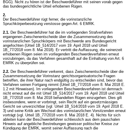
BGG
). Nicht zu hören ist der Beschwerdeführer mit seinen vorab gegen
das bundesgerichtliche Urteil erhobenen Rügen.
2.
Der Beschwerdeführer rügt ferner, die vorinstanzliche
Spruchkörperbesetzung verstosse gegen
Art. 6 EMRK
.
2.1.
Der Beschwerdeführer hat die im vorliegenden Strafverfahren
ergangenen Zwischenentscheide über die Zusammensetzung des
vorinstanzlichen Spruchkörpers mit Beschwerde ans Bundesgericht
angefochten (Urteil 1B_514/2017 vom 19. April 2018 und Urteil
1B_77/2018 vom 8. Mai 2018). Er vertritt die Auffassung, die seinerzeit
erhobenen Rügen seien im vorliegenden Beschwerdeverfahren erneut
vorzubringen, da das Verfahren gesamthaft auf die Einhaltung von
Art. 6
EMRK
zu überprüfen sei.
2.2.
Der Beschwerdeführer verkennt, dass Zwischenentscheide über die
Zusammensetzung der Vorinstanz gerichtsorganisatorische Fragen
betreffen, die ihrer Natur nach endgültig zu entscheiden sind, bevor das
Verfahren seinen Fortgang nimmt (Urteil 1B_77/2018 vom 8. Mai 2018 E.
1.2 mit Hinweisen). Im vorliegenden Beschwerdeverfahren ist demnach
nicht erneut auf die mit Urteil 1B_514/2017 vom 19. April 2018 und Urteil
1B_77/2018 vom 8. Mai 2018 behandelten Rügen einzugehen. Dies gilt
insbesondere, wenn er vorbringt, sein Recht auf ein gesetzmässiges
Gericht sei unverzichtbar (vgl. Urteil 1B_514/2018 vom 19. April 2018 E.
3) und seine Kritik am Wechsel des vorinstanzlichen Vorsitzenden erneut
vorträgt (vgl. Urteil 1B_77/2018 vom 8. Mai 2018 E. 4). Nichts für sich
ableiten kann der Beschwerdeführer schliesslich aus dem pauschalen
Hinweis auf angebliche Bestrebungen gewisser politischer Kreise zur
Kündigung der EMRK, womit seiner Auffassung nach die