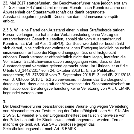
23. Mai 2017 stattgefunden, der Beschwerdeführer habe jedoch erst am
7. Dezember 2017 und damit mehrere Monate nach Kenntnisnahme der
Abwesenheit der Staatsanwaltschaft das damit begründete
Ausstandsbegehren gestellt. Dieses sei damit klarerweise verspätet
erfolgt.
2.3.3.
Will eine Partei den Ausstand einer in einer Strafbehörde tätigen
Person verlangen, so hat sie der Verfahrensleitung ohne Verzug ein
entsprechendes Gesuch zu stellen, sobald sie vom Ausstandsgrund
Kenntnis hat (
Art. 58 Abs. 1 StPO
). Der Beschwerdeführer beschränkt
sich darauf, hinsichtlich der vorinstanzlichen Erwägung lediglich pauschal
einzuwenden, er habe die Rüge ordnungsgemäss und fristgerecht
erhoben. Damit vermag er offensichtlich nicht darzulegen, inwiefern die
Vorinstanz fälschlicherweise davon ausgegangen wäre, dass er den
Ausstandsgrund verspätet geltend gemacht hätte. Im Übrigen ist auf die
Urteile 6B_1442/2017 vom 24. Oktober 2018 E. 5, zur Publikation
vorgesehen; 6B_373/2018 vom 7. September 2018 E. 3 und 6B_211/2018
vom 3. Oktober 2018 E. 6.2 zu verweisen, in denen das Bundesgericht
dargelegt hat, dass einzig mit der Abwesenheit der Staatsanwaltschaft an
der Haupt- oder Berufungsverhandlung keine Verletzung von
Art. 6 EMRK
begründet werden kann.
3.
Der Beschwerdeführer beanstandet seine Verurteilung wegen Vereitelung
von Massnahmen zur Feststellung der Fahrunfähigkeit nach
Art. 91a Abs.
1 SVG
. Er wendet ein, der Drogenschnelltest sei fälschlicherweise von
der Polizei anstatt der Staatsanwaltschaft angeordnet worden. Ferner
macht er geltend,
Art. 91a SVG
verstosse gegen das
Selbstbelastungsverbot nach
Art. 6 EMRK
.