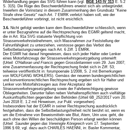
Widerhandlung gegen das SVG führen kann (vgl.
BGE 143 IV 313
E. 5.2
S. 315). Die Rüge des Beschwerdeführers erweist sich als unbegründet.
Inwiefern die Vorinstanz in diesem Zusammenhang den Grundsatz "Keine
Strafe ohne Gesetz" nach
Art. 7 EMRK
verletzt haben soll, wie der
Beschwerdeführer vorbringt, ist nicht ersichtlich.
3.6.
Nicht gefolgt werden kann dem Beschwerdeführer schliesslich, wenn
er unter Bezugnahme auf die Rechtsprechung des EGMR geltend macht,
die in
Art. 91a SVG
statuierte Verpflichtung von
Strassenverkehrsteilnehmern, sich Massnahmen zur Feststellung der
Fahrunfähigkeit zu unterziehen, verstosse gegen das Verbot des
Selbstbelastungszwanges nach
Art. 6 Ziff. 1 EMRK
.
Der EGMR hat darauf hingewiesen, dass sich jeder Halter oder Lenker
eines Motorfahrzeugs der Strassenverkehrsgesetzgebung unterwirft
(Urteil
O'Halloran und Francis gegen Grossbritannien
vom 29. Juni 2007;
eine Zusammenfassung der Rechtsprechung findet sich in Ziff. 53;
teilweise veröffentlicht in: forumpoenale 1/2008, S. 2 mit Bemerkungen
von WOLFGANG WOHLERS). Gemäss der neueren bundesgerichtlichen
und konventionsrechtlichen Rechtsprechung ergeben sich für Halter und
Lenker von Motorfahrzeugen aus ihrer Akzeptanz der
Strassenverkehrsgesetzgebung sowie der Fahrberechtigung gewisse
Obliegenheiten. Darunter fallen neben Verhaltenspflichten auch vielfältige
Auskunftspflichten gegenüber den Behörden (Urteil 6B_252/2017 vom 20.
Juni 2018 E. 1.2 mit Hinweisen, zur Publ. vorgesehen).
Insbesondere hat der EGMR in seiner Rechtsprechung ausdrücklich
festgehalten, dass die Selbstbelastungsfreiheit nicht berührt ist, wenn es
um die Entnahme von Beweismitteln wie Blut, Atem, Urin usw. geht, die
auch ohne den Willen der beschuldigten Person erlangt werden können
(Urteil
Saunder gegen das Vereinigte Königreich
vom 17. September
1996 § 69; vgl. dazu auch CHARLES HAENNI, in: Basler Kommentar,