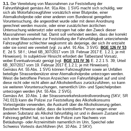
3.1.
Der Vereitelung von Massnahmen zur Feststellung der
Fahrunfähigkeit gemäss
Art. 91a Abs. 1 SVG
macht sich schuldig, wer
sich als Motorfahrzeugführer vorsätzlich einer Blutprobe, einer
Atemalkoholprobe oder einer anderen vom Bundesrat geregelten
Voruntersuchung, die angeordnet wurde oder mit deren Anordnung
gerechnet werden musste, oder einer zusätzlichen ärztlichen
Untersuchung widersetzt oder entzogen hat oder den Zweck dieser
Massnahmen vereitelt hat. Damit soll verhindert werden, dass der korrekt
sich einer Massnahme zur Feststellung der Fahrunfähigkeit unterziehende
Fahrzeugführer schlechter wegkommt als derjenige, der sich ihr entzieht
oder sie sonst wie vereitelt (vgl. zu aArt. 91 Abs. 3 SVG:
BGE 126 IV 53
E. 2d S. 58 f.; Urteil 6B_307/2017 vom 19. Februar 2017 E. 1.2.1; je mit
Hinweisen). In subjektiver Hinsicht erfordert der Tatbestand Vorsatz,
wobei Eventualvorsatz genügt (vgl.
BGE 131 IV 36
E. 2.2.1 S. 39; Urteil
6B_307/2017 vom 19. Februar 2017 E.1.2.1; je mit Hinweisen).
Gemäss
Art. 55 Abs. 1 SVG
können Fahrzeugführer sowie an Unfällen
beteiligte Strassenbenützer einer Atemalkoholprobe unterzogen werden.
Weist die betroffene Person Anzeichen von Fahrunfähigkeit auf und sind
diese nicht oder nicht allein auf Alkoholeinfluss zurückzuführen, so kann
sie weiteren Voruntersuchungen, namentlich Urin- und Speichelproben
unterzogen werden (
Art. 55 Abs. 2 SVG
).
Gemäss Art. 10 Abs. 1 der Strassenverkehrskontrollverordnung (SKV; SR
741.013) kann die Polizei zur Feststellung des Alkoholkonsums
Vortestgeräte verwenden, die Auskunft über die Alkoholisierung geben.
Bestehen Hinweise dafür, dass die kontrollierte Person wegen einer
anderen Substanz als Alkohol fahrunfähig ist und in diesem Zustand ein
Fahrzeug geführt hat, so kann die Polizei zum Nachweis von
Betäubungs- oder Arzneimitteln namentlich im Urin, Speichel oder
Schweiss Vortests durchführen (
Art. 10 Abs. 2 SKV
).