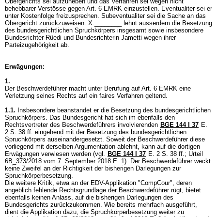
Obergerichts sei aufzuheben und das Verfahren sei wegen nicht
behebbarer Verstösse gegen
Art. 6 EMRK
einzustellen. Eventualiter sei er
unter Kostenfolge freizusprechen. Subeventualiter sei die Sache an das
Obergericht zurückzuweisen. X.________ lehnt ausserdem die Besetzung
des bundesgerichtlichen Spruchkörpers insgesamt sowie insbesondere
Bundesrichter Rüedi und Bundesrichterin Jametti wegen ihrer
Parteizugehörigkeit ab.
Erwägungen:
1.
Der Beschwerdeführer macht unter Berufung auf
Art. 6 EMRK
eine
Verletzung seines Rechts auf ein faires Verfahren geltend.
1.1.
Insbesondere beanstandet er die Besetzung des bundesgerichtlichen
Spruchkörpers. Das Bundesgericht hat sich im ebenfalls den
Rechtsvertreter des Beschwerdeführers involvierenden
BGE 144 I 37
E.
2 S. 38 ff. eingehend mit der Besetzung des bundesgerichtlichen
Spruchkörpers auseinandergesetzt. Soweit der Beschwerdeführer diese
vorliegend mit derselben Argumentation ablehnt, kann auf die dortigen
Erwägungen verwiesen werden (vgl.
BGE 144 I 37
E. 2 S. 38 ff.; Urteil
6B_373/2018 vom 7. September 2018 E. 1). Der Beschwerdeführer weckt
keine Zweifel an der Richtigkeit der bisherigen Darlegungen zur
Spruchkörperbesetzung.
Die weitere Kritik, etwa an der EDV-Applikation "CompCour", deren
angeblich fehlende Rechtsgrundlage der Beschwerdeführer rügt, bietet
ebenfalls keinen Anlass, auf die bisherigen Darlegungen des
Bundesgerichts zurückzukommen. Wie bereits mehrfach ausgeführt,
dient die Applikation dazu, die Spruchkörperbesetzung weiter zu