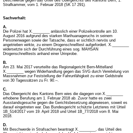
Beschwerde gegen das Urteil des Obergerichts des Kantons Bern, 1.
Strafkammer, vom 1. Februar 2018 (SK 17 291).
Sachverhalt:
A.
Die Polizei hat X.________ anlässlich einer Polizeikontrolle am 10.
August 2016 aufgrund des starken Marihuanageruchs in seinem
Personenwagen sowie der Tatsache, dass er sichtlich nervös und
angetrieben wirkte, zu einem Drogenschnelltest aufgefordert. X.________
widersetzte sich der Durchführung eines sog. MAHSAN
Drogenschnelltests anhand einer Urinprobe.
B.
Am 23. Mai 2017 verurteilte das Regionalgericht Bern-Mittelland
X.________ wegen Widerhandlung gegen das SVG durch Vereitelung von
Massnahmen zur Feststellung der Fahrunfähigkeit zu einer Geldstrafe
von 30 Tagessätzen zu Fr. 90.--.
C.
Das Obergericht des Kantons Bern wies die dagegen von X.________
erhobene Berufung am 1. Februar 2018 ab. Zuvor hatte es zwei
Ausstandsgesuche gegen die Gerichtsbesetzung abgewiesen, soweit es
darauf eingetreten war. Das Bundesgericht schützte Letzteres mit Urteil
1B_514/2017 vom 19. April 2018 und Urteil 1B_77/2018 vom 8. Mai
2018.
D.
Mit Beschwerde in Strafsachen beantragt X.________, das Urteil des