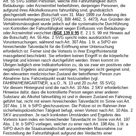
Art. 55 SVG
sollten Personen, welche ihre Fahrunfähigkeit durch
Betäubungs- oder Arzneimittel herbeiführen, denjenigen Personen, die
aufgrund ihres Alkoholkonsums fahrunfähig sind, grundsätzlich
gleichgestellt werden (Botschaft vom 31. März 1999 zur Änderung des
Strassenverkehrsgesetzes [SVG], BBl 4462, S. 4473). Aus Gründen der
Verhältnismässigkeit wurde jedoch auf die systematische Durchführung
von Kontrollen der Fahrunfähigkeit wegen Einflusses von Betäubungs-
oder Arzneimittel verzichtet (
BGE 139 II 95
E. 2.1 S. 99 mit Hinweis auf
die Botschaft).
Art. 55 Abs. 2 SVG
spricht indes ausdrücklich von
Voruntersuchungen, während nach
Art. 307 Abs. 1 lit. a StPO
ein
hinreichender Tatverdacht für die Eröffnung einer Untersuchung
erforderlich ist. Ferner sind die Vortests in ihrer Eingriffsintensität
massgebend beschränkt. Sie erfordern keinen Eingriff in die körperliche
Integrität und können rasch durchgeführt werden. Ihnen kommt im
Übrigen lediglich eine Indikatorfunktion zu, da sie zwar ein positives oder
negatives Ergebnis anzuzeigen vermögen, hingegen nicht geeignet sind,
den relevanten medizinischen Zustand der betroffenen Person zum
Abnahme- bzw. Fahrzeitpunkt exakt festzustellen (vgl.
FAHRNI/HEIMGARTNER, a.a.O., N. 13 und 20 zu
Art. 55 SVG
).
Vor diesem Hintergrund sind die nach
Art. 10 Abs. 2 SKV
erforderlichen
Hinweise dafür, dass die kontrollierte Person wegen einer anderen
Substanz als Alkohol fahrunfähig ist und in diesem Zustand ein Fahrzeug
geführt hat, nicht mit einem hinreichenden Tatverdacht im Sinne von
Art.
197 Abs. 1 lit. b StPO
gleichzusetzen. Die Polizei ist im Rahmen ihrer
sicherheitspolizeilichen Tätigkeit befugt, einen Vortest nach
Art. 10 Abs. 2
SKV
anzuordnen. Je nach konkreten Umständen und Ergebnis des
Vortests kann indes ein hinreichender Tatverdacht im Sinne von
Art. 197
Abs. 1 lit. b StPO
vorliegen, welcher zu einer nach
Art. 198 Abs. 1 lit. a
StPO
durch die Staatsanwaltschaft anzuordnenden Massnahme zur
Feststellung der Fahrunfähigkeit aufgrund des Verdachts einer