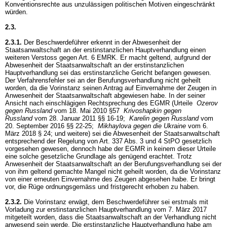
Konventionsrechte aus unzulässigen politischen Motiven eingeschränkt
würden.
2.3.
2.3.1.
Der Beschwerdeführer erkennt in der Abwesenheit der
Staatsanwaltschaft an der erstinstanzlichen Hauptverhandlung einen
weiteren Verstoss gegen
Art. 6 EMRK
. Er macht geltend, aufgrund der
Abwesenheit der Staatsanwaltschaft an der erstinstanzlichen
Hauptverhandlung sei das erstinstanzliche Gericht befangen gewesen.
Der Verfahrensfehler sei an der Berufungsverhandlung nicht geheilt
worden, da die Vorinstanz seinen Antrag auf Einvernahme der Zeugen in
Anwesenheit der Staatsanwaltschaft abgewiesen habe. In der seiner
Ansicht nach einschlägigen Rechtsprechung des EGMR (Urteile
Ozerov
gegen Russland
vom 18. Mai 2010 §57
Krivoshapkin gegen
Russland
vom 28. Januar 2011 §§ 16-19;
Karelin gegen Russland
vom
20. September 2016 §§ 22-25;
Mikhaylova gegen die Ukraine
vom 6.
März 2018 § 24; und weitere) sei die Abwesenheit der Staatsanwaltschaft
entsprechend der Regelung von
Art. 337 Abs. 3 und 4 StPO
gesetzlich
vorgesehen gewesen, dennoch habe der EGMR in keinem dieser Urteile
eine solche gesetzliche Grundlage als genügend erachtet. Trotz
Anwesenheit der Staatsanwaltschaft an der Berufungsverhandlung sei der
von ihm geltend gemachte Mangel nicht geheilt worden, da die Vorinstanz
von einer erneuten Einvernahme des Zeugen abgesehen habe. Er bringt
vor, die Rüge ordnungsgemäss und fristgerecht erhoben zu haben.
2.3.2.
Die Vorinstanz erwägt, dem Beschwerdeführer sei erstmals mit
Vorladung zur erstinstanzlichen Hauptverhandlung vom 7. März 2017
mitgeteilt worden, dass die Staatsanwaltschaft an der Verhandlung nicht
anwesend sein werde. Die erstinstanzliche Hauptverhandlung habe am