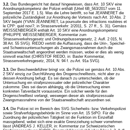
3.2.
Das Bundesgericht hat darauf hingewiesen, dass
Art. 10 SKV
eine
Anordnungskompetenz der Polizei enthält (Urteil 6B_563/2017 vom 11.
September 2017 E. 1.5). Was die Lehre betrifft, so hat JEANNERET die
polizeiliche Zuständigkeit zur Anordnung der Vortests nach
Art. 10 Abs. 2
SKV
bejaht (YVAN JEANNERET, La poursuite des infractions routières et
le CPP: quid novi?, in Strassenverkehr: 2/2011, S. 27 ff., S. 31). Gemäss
WEISSENBERGER enthält
Art. 10 SKV
eine Anordnungskompetenz
(PHILIPPE WEISSENBERGER, Kommentar zum
Strassenverkehrsgesetz und Ordnungsbussengesetz, 2. Aufl. 2 015, N.
38
Art. 55 SVG
). RIEDO vertritt die Auffassung, dass die Urin-, Speichel-
und Schweissuntersuchungen als Zwangsmassnahmen durch die
Staatsanwaltschaft angeordnet werden müssen, wobei er dies als wenig
sinnvoll erachtet (CHRISTOF RIEDO, in: Basler Kommentar,
Strassenverkehrsgesetz, 2014, N. 94 f. zu
Art. 91a SVG
).
3.3.
Der Beschwerdeführer bringt vor, die Polizei sei gemäss
Art. 10 Abs.
2 SKV
einzig zur Durchführung des Drogenschnelltests, nicht aber zu
dessen Anordnung befugt. Es sei danach zu unterscheiden, ob der
Untersuchung ein strafprozessualer oder polizeilicher Charakter
zukomme. Dies sei davon abhängig, ob die Untersuchung einen
konkreten Tatverdacht voraussetze. Ein solcher werde für den
Drogenschnelltest verlangt, weswegen dieser als strafprozessuale
Zwangsmassnahme von der Staatsanwaltschaft anzuordnen sei.
3.4.
Die Polizei ist im Bereich des SVG Sicherheits- bzw. Verkehrspolizei
sowie Strafverfolgungsbehörde im Sinne von
Art. 15 StPO
. Für die
Zuordnung der polizeilichen Tätigkeit ist die Funktion im Einzelfall
massgebend, wobei sich eine exakte Grenzziehung schwer vornehmen
lässt (ANDREAS J. KELLER, in: Kommentar zur Schweizerischen