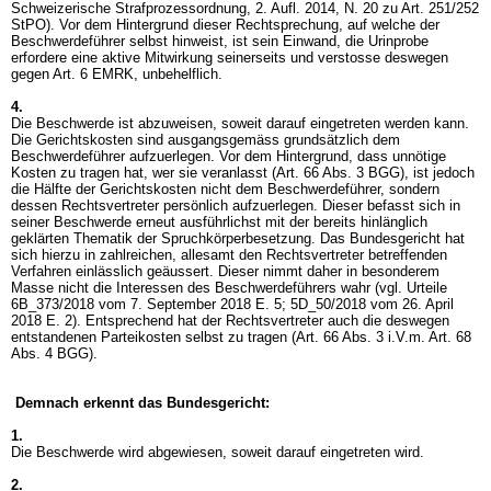
Schweizerische Strafprozessordnung, 2. Aufl. 2014, N. 20 zu Art. 251/252
StPO). Vor dem Hintergrund dieser Rechtsprechung, auf welche der
Beschwerdeführer selbst hinweist, ist sein Einwand, die Urinprobe
erfordere eine aktive Mitwirkung seinerseits und verstosse deswegen
gegen
Art. 6 EMRK
, unbehelflich.
4.
Die Beschwerde ist abzuweisen, soweit darauf eingetreten werden kann.
Die Gerichtskosten sind ausgangsgemäss grundsätzlich dem
Beschwerdeführer aufzuerlegen. Vor dem Hintergrund, dass unnötige
Kosten zu tragen hat, wer sie veranlasst (
Art. 66 Abs. 3 BGG
), ist jedoch
die Hälfte der Gerichtskosten nicht dem Beschwerdeführer, sondern
dessen Rechtsvertreter persönlich aufzuerlegen. Dieser befasst sich in
seiner Beschwerde erneut ausführlichst mit der bereits hinlänglich
geklärten Thematik der Spruchkörperbesetzung. Das Bundesgericht hat
sich hierzu in zahlreichen, allesamt den Rechtsvertreter betreffenden
Verfahren einlässlich geäussert. Dieser nimmt daher in besonderem
Masse nicht die Interessen des Beschwerdeführers wahr (vgl. Urteile
6B_373/2018 vom 7. September 2018 E. 5; 5D_50/2018 vom 26. April
2018 E. 2). Entsprechend hat der Rechtsvertreter auch die deswegen
entstandenen Parteikosten selbst zu tragen (Art. 66 Abs. 3 i.V.m.
Art. 68
Abs. 4 BGG
).
Demnach erkennt das Bundesgericht:
1.
Die Beschwerde wird abgewiesen, soweit darauf eingetreten wird.
2.