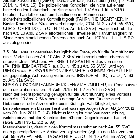
Strafprozessordnung [StPO], Donatsch/Hansjakob/Lieber [Hrsg.], 2. Aufl.
2014, N. 4 Art. 15). Bei polizeilichen Kontrollen, die nicht auf einem
hinreichenden Tatverdacht im Sinne von
Art. 197 Abs. 1 lit. b StPO
beruhen, handelt es sich um Handlungen im Rahmen der
sicherheitspolizeilichen Kontrolltätigkeit (FAHRNI/HEIMGARTNER, in:
Basler Kommentar, Strassenverkehrsgesetz, 2014, N. 2 zu
Art. 55 SVG
;
CHRISTOF RIEDO, a.a.O., N. 93 zu
Art. 91a SVG
). Fraglich ist, ob die
nach Art. 10 Abs. 2 SVK erforderlichen Hinweise auf Fahrunfähigkeit im
Sinne eines hinreichenden Tatverdachts nach
Art. 197 Abs. 1 lit. b StPO
auszulegen sind.
3.5.
Die Lehre ist gespalten bezüglich der Frage, ob für die Durchführung
eines Vortests nach
Art. 10 Abs. 2 SKV
ein hinreichender Tatverdacht
erforderlich ist. Während FAHRNI/HEIMGARTNER dies verneinen
(FAHRNI/HEIMGARTNER, a.a.O., N. 45 zu
Art. 55 SVG
), wird von
RIEDO sowie BUSSY/RUSCONI/JEANNERET/KUHN/MIZEL/MÜLLER
die gegenteilige Auffassung vertreten (CHRISTOF RIEDO, a.a.O., N. 93
zu
Art. 91a SVG
;
BUSSY/RUSCONI/JEANNERET/KUHN/MIZEL/MÜLLER, in: Code suisse
de la circulation routière, 4. Aufl. 2015, N. 1.2 zu
Art. 55 SVG
).
Nach der Rechtsprechung genügen für die Durchführung eines Vortests
nach
Art. 10 Abs. 2 SKV
bereits geringe Anzeichen für eine durch
Betäubungs- oder Arzneimittel beeinträchtigte Fahrfähigkeit, wie
beispielsweise ein blasser Teint und wässrige Augen (Urteil 6B_244/2011
vom 20. Juni 2011 E. 1.4). Nicht zulässig ist eine Voruntersuchung,
welche einzig auf der Kenntnis des früheren Drogenkonsums basiert
(
BGE 139 II 95
E. 2.2 S. 99).
Massgebend ist, dass mit den Kontrollmassnahmen nach
Art. 55 SVG
auch generalpräventive Motive verfolgt werden (vgl. zu den Motiven von
Art. 55 SVG
FAHRNI/HEIMGARTNER, a.a.O., N. 1 zu
Art. 55 SVG
). Mit