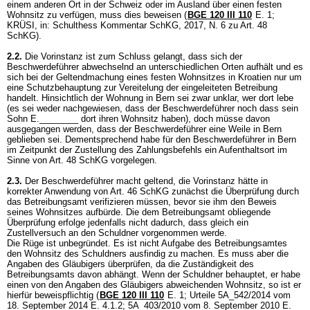
einem anderen Ort in der Schweiz oder im Ausland über einen festen
Wohnsitz zu verfügen, muss dies beweisen (
BGE 120 III 110
E. 1;
KRÜSI, in: Schulthess Kommentar SchKG, 2017, N. 6 zu
Art. 48
SchKG
).
2.2.
Die Vorinstanz ist zum Schluss gelangt, dass sich der
Beschwerdeführer abwechselnd an unterschiedlichen Orten aufhält und es
sich bei der Geltendmachung eines festen Wohnsitzes in Kroatien nur um
eine Schutzbehauptung zur Vereitelung der eingeleiteten Betreibung
handelt. Hinsichtlich der Wohnung in Bern sei zwar unklar, wer dort lebe
(es sei weder nachgewiesen, dass der Beschwerdeführer noch dass sein
Sohn E.________ dort ihren Wohnsitz haben), doch müsse davon
ausgegangen werden, dass der Beschwerdeführer eine Weile in Bern
geblieben sei. Dementsprechend habe für den Beschwerdeführer in Bern
im Zeitpunkt der Zustellung des Zahlungsbefehls ein Aufenthaltsort im
Sinne von
Art. 48 SchKG
vorgelegen.
2.3.
Der Beschwerdeführer macht geltend, die Vorinstanz hätte in
korrekter Anwendung von
Art. 46 SchKG
zunächst die Überprüfung durch
das Betreibungsamt verifizieren müssen, bevor sie ihm den Beweis
seines Wohnsitzes aufbürde. Die dem Betreibungsamt obliegende
Überprüfung erfolge jedenfalls nicht dadurch, dass gleich ein
Zustellversuch an den Schuldner vorgenommen werde.
Die Rüge ist unbegründet. Es ist nicht Aufgabe des Betreibungsamtes
den Wohnsitz des Schuldners ausfindig zu machen. Es muss aber die
Angaben des Gläubigers überprüfen, da die Zuständigkeit des
Betreibungsamts davon abhängt. Wenn der Schuldner behauptet, er habe
einen von den Angaben des Gläubigers abweichenden Wohnsitz, so ist er
hierfür beweispflichtig (
BGE 120 III 110
E. 1; Urteile 5A_542/2014 vom
18. September 2014 E. 4.1.2; 5A_403/2010 vom 8. September 2010 E.