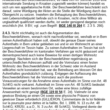
internationale Sendung in Kroatien zugestellt werden können) handelt es
sich um rein appellatorische Kritik. Der Beschwerdeführer beschränkt sich
darauf, seine Würdigung der Akten an die Stelle der Würdigung durch das
Obergericht zu setzen. Inwiefern die Behauptung des Beschwerdeführers,
sein Lebensmittelpunkt befinde sich in Kroatien, nicht ohne Willkür als
unglaubhaft qualifiziert werden durfte, ist weder genügend dargetan noch
ersichtlich (
Art. 9 BV
; vgl. zum Begriff:
BGE 140 III 264
E. 2.3 S. 266).
2.4.3.
Nicht stichhaltig ist auch die Argumentation des
Beschwerdeführers, wonach nicht nachvollziehbar sei, weshalb er in Bern
seinen Aufenthaltsort haben soll, obwohl die genaue Dauer seines
Aufenthalts in Bern unklar geblieben sei und er ein Wohnrecht an einer
Liegenschaft im Tessin habe. Zu seinen Aufenthalten im Tessin hat sich
der Beschwerdeführer im kantonalen Verfahren gar nicht geäussert und
dementsprechend auch keine Beweise für einen dortigen Wohnsitz
vorgelegt. Nachdem sich der Beschwerdeführer regelmässig an
unterschiedlichen Adressen aufhält und die Vorinstanz einen festen
Wohnsitz des Beschwerdeführers in der Schweiz oder im Ausland
willkürfrei nicht konstatiert hat, war die Betreibung am blossen Ort des
Aufenthaltes grundsätzlich zulässig. Entgegen der Auffassung des
Beschwerdeführers hat die Vorinstanz auch die positiven
Voraussetzungen für die Annahme eines Aufenthalts im Sinne von
Art. 48
SchKG
nicht verkannt. Aufenthalt im Sinne von
Art. 48 SchKG
bedeutet
Verweilen an einem bestimmten Ort, wobei eine bloss zufällige
Anwesenheit nicht genügt (
BGE 119 III 54
E. 2d). Vielmehr ist eine
gewisse Bindung an einen Ort sowie eine physische Präsenz von
gewisser Dauer erforderlich (GILLIÉRON, Commentaire de la loi fédérale
sur la poursuite pour dettes et la faillite, Bd. I, 1999, N. 13 zu
Art. 48
SchKG
; KRÜSI, a.a.O., N. 3 zu
Art. 48 SchKG
). Vorliegend diente der