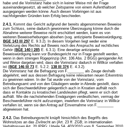
habe und die Vorinstanz habe sich in keiner Weise mit der Frage
auseinandergesetzt, ab welcher Zeitspanne von einem Aufenthaltsort
ausgegangen werden könne. Auch diesen Vorbringen ist aus
nachfolgenden Gründen kein Erfolg beschieden.
2.4.1.
Kommt das Gericht aufgrund der bereits abgenommenen Beweise
zum Schluss, seine dadurch gewonnene Überzeugung könne durch die
Abnahme weiterer Beweise nicht erschüttert werden, kann es von
weiteren Beweiserhebungen absehen (sog. antizipierte Beweiswürdigung;
BGE 143 III 297
E. 9.3.2). In diesem Vorgehen liegt weder eine
Verletzung des Rechts auf Beweis noch des Anspruchs auf rechtliches
Gehör (
BGE 140 I 285
E. 6.3.1). Eine derartige antizipierte
Beweiswürdigung kann vor Bundesgericht nur in Frage gestellt werden,
wenn in dem strengen Rügeprinzip (
Art. 106 Abs. 2 BGG
) genügender Art
und Weise dargetan wird, dass die Vorinstanz dadurch in Willkür verfallen
ist (
BGE 146 III 73
E. 5.2.2;
138 III 374
E. 4.3.2).
Die Vorinstanz hat die Befragung von F.________ als Zeuge deshalb
abgelehnt, weil aus dessen Befragung keine relevanten neuen Erkenntnis
zu gewinnen wären. In der Tat wurde von der Vorinstanz, vom
Betreibungsamt und von den Gläubigern weder in Abrede gestellt, dass
sich der Beschwerdeführer gelegentlich auch in Kroatien aufhält noch
dass er Kontakte zu kroatischen Landsleuten pflegt, wenn er sich dort
aufhält. Wie die nachstehenden Erwägungen verdeutlichen, vermag der
Beschwerdeführer nicht aufzuzeigen, inwiefern die Vorinstanz in Willkür
verfallen ist, wenn sie den Antrag auf Einvernahme von F.________
abgewiesen hat.
2.4.2.
Das Betreibungsrecht knüpft hinsichtlich des Begriffs des
Wohnsitzes an das Zivilrecht an (
Art. 23 ff. ZGB
; in internationalen
Verhältnissen
Art. 20 IPRG
: Urteile 5A_403/2010 vom 8. September 2010