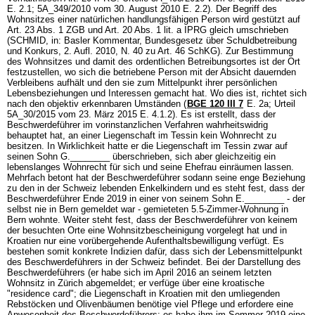
E. 2.1; 5A_349/2010 vom 30. August 2010 E. 2.2). Der Begriff des
Wohnsitzes einer natürlichen handlungsfähigen Person wird gestützt auf
Art. 23 Abs. 1 ZGB
und
Art. 20 Abs. 1 lit. a IPRG
gleich umschrieben
(SCHMID, in: Basler Kommentar, Bundesgesetz über Schuldbetreibung
und Konkurs, 2. Aufl. 2010, N. 40 zu
Art. 46 SchKG
). Zur Bestimmung
des Wohnsitzes und damit des ordentlichen Betreibungsortes ist der Ort
festzustellen, wo sich die betriebene Person mit der Absicht dauernden
Verbleibens aufhält und den sie zum Mittelpunkt ihrer persönlichen
Lebensbeziehungen und Interessen gemacht hat. Wo dies ist, richtet sich
nach den objektiv erkennbaren Umständen (
BGE 120 III 7
E. 2a; Urteil
5A_30/2015 vom 23. März 2015 E. 4.1.2). Es ist erstellt, dass der
Beschwerdeführer im vorinstanzlichen Verfahren wahrheitswidrig
behauptet hat, an einer Liegenschaft im Tessin kein Wohnrecht zu
besitzen. In Wirklichkeit hatte er die Liegenschaft im Tessin zwar auf
seinen Sohn G.________ überschrieben, sich aber gleichzeitig ein
lebenslanges Wohnrecht für sich und seine Ehefrau einräumen lassen.
Mehrfach betont hat der Beschwerdeführer sodann seine enge Beziehung
zu den in der Schweiz lebenden Enkelkindern und es steht fest, dass der
Beschwerdeführer Ende 2019 in einer von seinem Sohn E.________ - der
selbst nie in Bern gemeldet war - gemieteten 5.5-Zimmer-Wohnung in
Bern wohnte. Weiter steht fest, dass der Beschwerdeführer von keinem
der besuchten Orte eine Wohnsitzbescheinigung vorgelegt hat und in
Kroatien nur eine vorübergehende Aufenthaltsbewilligung verfügt. Es
bestehen somit konkrete Indizien dafür, dass sich der Lebensmittelpunkt
des Beschwerdeführers in der Schweiz befindet. Bei der Darstellung des
Beschwerdeführers (er habe sich im April 2016 an seinem letzten
Wohnsitz in Zürich abgemeldet; er verfüge über eine kroatische
"residence card"; die Liegenschaft in Kroatien mit den umliegenden
Rebstöcken und Olivenbäumen benötige viel Pflege und erfordere eine
Anwesenheit des Beschwerdeführers; es habe ihm im Sommer 2019 eine