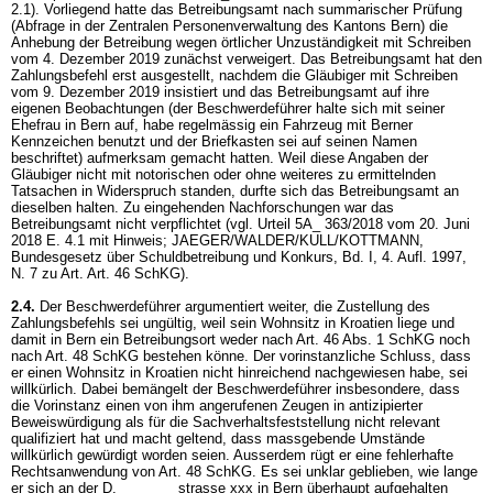
2.1). Vorliegend hatte das Betreibungsamt nach summarischer Prüfung
(Abfrage in der Zentralen Personenverwaltung des Kantons Bern) die
Anhebung der Betreibung wegen örtlicher Unzuständigkeit mit Schreiben
vom 4. Dezember 2019 zunächst verweigert. Das Betreibungsamt hat den
Zahlungsbefehl erst ausgestellt, nachdem die Gläubiger mit Schreiben
vom 9. Dezember 2019 insistiert und das Betreibungsamt auf ihre
eigenen Beobachtungen (der Beschwerdeführer halte sich mit seiner
Ehefrau in Bern auf, habe regelmässig ein Fahrzeug mit Berner
Kennzeichen benutzt und der Briefkasten sei auf seinen Namen
beschriftet) aufmerksam gemacht hatten. Weil diese Angaben der
Gläubiger nicht mit notorischen oder ohne weiteres zu ermittelnden
Tatsachen in Widerspruch standen, durfte sich das Betreibungsamt an
dieselben halten. Zu eingehenden Nachforschungen war das
Betreibungsamt nicht verpflichtet (vgl. Urteil 5A_ 363/2018 vom 20. Juni
2018 E. 4.1 mit Hinweis; JAEGER/WALDER/KULL/KOTTMANN,
Bundesgesetz über Schuldbetreibung und Konkurs, Bd. I, 4. Aufl. 1997,
N. 7 zu Art.
Art. 46 SchKG
).
2.4.
Der Beschwerdeführer argumentiert weiter, die Zustellung des
Zahlungsbefehls sei ungültig, weil sein Wohnsitz in Kroatien liege und
damit in Bern ein Betreibungsort weder nach
Art. 46 Abs. 1 SchKG
noch
nach
Art. 48 SchKG
bestehen könne. Der vorinstanzliche Schluss, dass
er einen Wohnsitz in Kroatien nicht hinreichend nachgewiesen habe, sei
willkürlich. Dabei bemängelt der Beschwerdeführer insbesondere, dass
die Vorinstanz einen von ihm angerufenen Zeugen in antizipierter
Beweiswürdigung als für die Sachverhaltsfeststellung nicht relevant
qualifiziert hat und macht geltend, dass massgebende Umstände
willkürlich gewürdigt worden seien. Ausserdem rügt er eine fehlerhafte
Rechtsanwendung von
Art. 48 SchKG
. Es sei unklar geblieben, wie lange
er sich an der D.________strasse xxx in Bern überhaupt aufgehalten