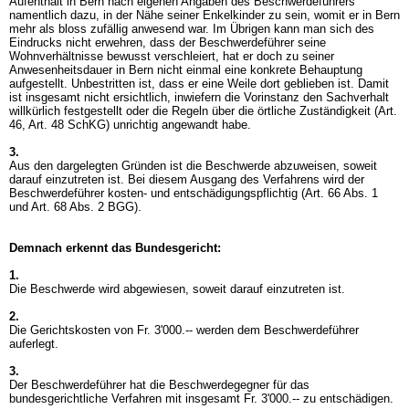
Aufenthalt in Bern nach eigenen Angaben des Beschwerdeführers
namentlich dazu, in der Nähe seiner Enkelkinder zu sein, womit er in Bern
mehr als bloss zufällig anwesend war. Im Übrigen kann man sich des
Eindrucks nicht erwehren, dass der Beschwerdeführer seine
Wohnverhältnisse bewusst verschleiert, hat er doch zu seiner
Anwesenheitsdauer in Bern nicht einmal eine konkrete Behauptung
aufgestellt. Unbestritten ist, dass er eine Weile dort geblieben ist. Damit
ist insgesamt nicht ersichtlich, inwiefern die Vorinstanz den Sachverhalt
willkürlich festgestellt oder die Regeln über die örtliche Zuständigkeit (
Art.
46,
Art. 48 SchKG
) unrichtig angewandt habe.
3.
Aus den dargelegten Gründen ist die Beschwerde abzuweisen, soweit
darauf einzutreten ist. Bei diesem Ausgang des Verfahrens wird der
Beschwerdeführer kosten- und entschädigungspflichtig (
Art. 66 Abs. 1
und
Art. 68 Abs. 2 BGG
).
Demnach erkennt das Bundesgericht:
1.
Die Beschwerde wird abgewiesen, soweit darauf einzutreten ist.
2.
Die Gerichtskosten von Fr. 3'000.-- werden dem Beschwerdeführer
auferlegt.
3.
Der Beschwerdeführer hat die Beschwerdegegner für das
bundesgerichtliche Verfahren mit insgesamt Fr. 3'000.-- zu entschädigen.