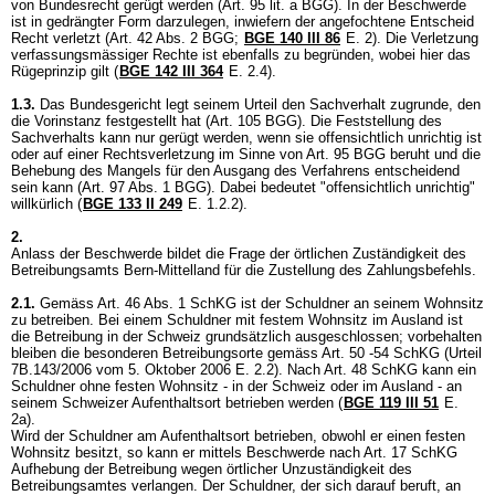
von Bundesrecht gerügt werden (
Art. 95 lit. a BGG
). In der Beschwerde
ist in gedrängter Form darzulegen, inwiefern der angefochtene Entscheid
Recht verletzt (
Art. 42 Abs. 2 BGG
;
BGE 140 III 86
E. 2). Die Verletzung
verfassungsmässiger Rechte ist ebenfalls zu begründen, wobei hier das
Rügeprinzip gilt (
BGE 142 III 364
E. 2.4).
1.3.
Das Bundesgericht legt seinem Urteil den Sachverhalt zugrunde, den
die Vorinstanz festgestellt hat (
Art. 105 BGG
). Die Feststellung des
Sachverhalts kann nur gerügt werden, wenn sie offensichtlich unrichtig ist
oder auf einer Rechtsverletzung im Sinne von
Art. 95 BGG
beruht und die
Behebung des Mangels für den Ausgang des Verfahrens entscheidend
sein kann (
Art. 97 Abs. 1 BGG
). Dabei bedeutet "offensichtlich unrichtig"
willkürlich (
BGE 133 II 249
E. 1.2.2).
2.
Anlass der Beschwerde bildet die Frage der örtlichen Zuständigkeit des
Betreibungsamts Bern-Mittelland für die Zustellung des Zahlungsbefehls.
2.1.
Gemäss
Art. 46 Abs. 1 SchKG
ist der Schuldner an seinem Wohnsitz
zu betreiben. Bei einem Schuldner mit festem Wohnsitz im Ausland ist
die Betreibung in der Schweiz grundsätzlich ausgeschlossen; vorbehalten
bleiben die besonderen Betreibungsorte gemäss
Art. 50 -54 SchKG
(Urteil
7B.143/2006 vom 5. Oktober 2006 E. 2.2). Nach
Art. 48 SchKG
kann ein
Schuldner ohne festen Wohnsitz - in der Schweiz oder im Ausland - an
seinem Schweizer Aufenthaltsort betrieben werden (
BGE 119 III 51
E.
2a).
Wird der Schuldner am Aufenthaltsort betrieben, obwohl er einen festen
Wohnsitz besitzt, so kann er mittels Beschwerde nach
Art. 17 SchKG
Aufhebung der Betreibung wegen örtlicher Unzuständigkeit des
Betreibungsamtes verlangen. Der Schuldner, der sich darauf beruft, an