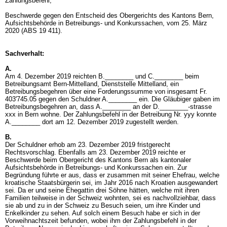
Zahlungsbefehl,
Beschwerde gegen den Entscheid des Obergerichts des Kantons Bern,
Aufsichtsbehörde in Betreibungs- und Konkurssachen, vom 25. März
2020 (ABS 19 411).
Sachverhalt:
A.
Am 4. Dezember 2019 reichten B.________ und C.________ beim
Betreibungsamt Bern-Mittelland, Dienststelle Mittelland, ein
Betreibungsbegehren über eine Forderungssumme von insgesamt Fr.
403'745.05 gegen den Schuldner A.________ ein. Die Gläubiger gaben im
Betreibungsbegehren an, dass A.________ an der D.________-strasse
xxx in Bern wohne. Der Zahlungsbefehl in der Betreibung Nr. yyy konnte
A.________ dort am 12. Dezember 2019 zugestellt werden.
B.
Der Schuldner erhob am 23. Dezember 2019 fristgerecht
Rechtsvorschlag. Ebenfalls am 23. Dezember 2019 reichte er
Beschwerde beim Obergericht des Kantons Bern als kantonaler
Aufsichtsbehörde in Betreibungs- und Konkurssachen ein. Zur
Begründung führte er aus, dass er zusammen mit seiner Ehefrau, welche
kroatische Staatsbürgerin sei, im Jahr 2016 nach Kroatien ausgewandert
sei. Da er und seine Ehegattin drei Söhne hätten, welche mit ihren
Familien teilweise in der Schweiz wohnten, sei es nachvollziehbar, dass
sie ab und zu in der Schweiz zu Besuch seien, um ihre Kinder und
Enkelkinder zu sehen. Auf solch einem Besuch habe er sich in der
Vorweihnachtszeit befunden, wobei ihm der Zahlungsbefehl in der