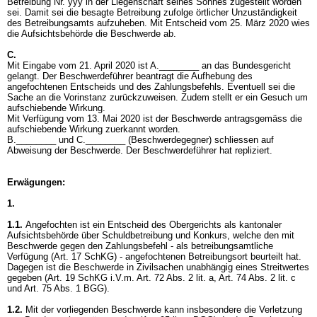
Betreibung Nr. yyy in der Liegenschaft seines Sohnes zugestellt worden
sei. Damit sei die besagte Betreibung zufolge örtlicher Unzuständigkeit
des Betreibungsamts aufzuheben. Mit Entscheid vom 25. März 2020 wies
die Aufsichtsbehörde die Beschwerde ab.
C.
Mit Eingabe vom 21. April 2020 ist A.________ an das Bundesgericht
gelangt. Der Beschwerdeführer beantragt die Aufhebung des
angefochtenen Entscheids und des Zahlungsbefehls. Eventuell sei die
Sache an die Vorinstanz zurückzuweisen. Zudem stellt er ein Gesuch um
aufschiebende Wirkung.
Mit Verfügung vom 13. Mai 2020 ist der Beschwerde antragsgemäss die
aufschiebende Wirkung zuerkannt worden.
B.________ und C.________ (Beschwerdegegner) schliessen auf
Abweisung der Beschwerde. Der Beschwerdeführer hat repliziert.
Erwägungen:
1.
1.1.
Angefochten ist ein Entscheid des Obergerichts als kantonaler
Aufsichtsbehörde über Schuldbetreibung und Konkurs, welche den mit
Beschwerde gegen den Zahlungsbefehl - als betreibungsamtliche
Verfügung (
Art. 17 SchKG
) - angefochtenen Betreibungsort beurteilt hat.
Dagegen ist die Beschwerde in Zivilsachen unabhängig eines Streitwertes
gegeben (
Art. 19 SchKG
i.V.m.
Art. 72 Abs. 2 lit. a,
Art. 74 Abs. 2 lit. c
und
Art. 75 Abs. 1 BGG
).
1.2.
Mit der vorliegenden Beschwerde kann insbesondere die Verletzung