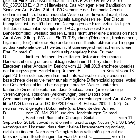
gleicher Funktion ausser Betracht fällt (SVR 2014 UV Nr. 21 S. 67,
8C_835/2013 E. 4.3 mit Hinweisen). Das Vorliegen einer Bandläsion im
Sinne von
Art. 6 Abs. 2 lit. d UVG
verneinte das kantonale Gericht
sodann in nicht zu beanstandender Weise unter Hinweis darauf, dass
einzig der Riss im Discus triangularis ausgewiesen sei. Der Discus
triangularis ist - gestützt auf die Darlegungen der Kreisärztin - lediglich
Teil des ulnocarpalen Komplexes TFCC, jedoch selbst kein
Bänderkomplex, weshalb dessen Einriss nicht unter eine Bandläsion nach
Art. 6 Abs. 2 lit. g UVG
fällt. Ein TILT-Syndrom (Triquetrum, Impingement,
Ligament, Tear) mit einer Ruptur der ulnaren Bandstrukturen sei hingegen,
so das kantonale Gericht weiter, nicht überwiegend wahrscheinlich, wie
Frau Dr. med. C.________ schlüssig dargelegt habe. Dr. med.
D.________ hielt im Rahmen der erlittenen Distorsion der ulnaren
Handwurzel einzig differenzialdiagnostisch ein TILT-Syndrom fest.
Entgegen seiner Angabe im Bericht vom 11. Juli 2018 erachtete überdies
der hinzugezogene Handchirurg Dr. med. E.________ im Bericht vom 18.
April 2018 ein solches Syndrom nicht als wahrscheinlich, sondern er
bezeichnete dieses vielmehr nur als mögliche Differenzialdiagnose, wobei
der Geschehensablauf eher dagegen spreche. Weiter führte das
kantonale Gericht bereits aus, dass Subluxationen (unvollständige
Verrenkungen), Torsionen (Verdrehungen) oder Distorsionen
(Verstauchungen) nicht unter die Gelenksverrenkungen nach
Art. 6 Abs. 2
lit. b UVG
fallen (Urteil 8C_909/2012 vom 4. Februar 2013 E. 5.2). Die
neu ins Recht gelegten Dokumente (u.a. Berichte des Dr. med.
D.________ vom 20. Mai 2019 und des Handchirurgen Dr. med.
I.________, Hand- und Plastische Chirurgie, Spital J.________, vom 11.
September 2019), soweit nicht ohnehin unzulässige Noven (
Art. 99 BGG
),
vermögen am Umstand, dass damit keine Listenverletzung vorliegt,
nichts zu ändern. Nach dem Gesagten kann vollumfänglich auf die
kreisärztlichen Beurteilungen der Frau Dr. med. C.________ vom 17.