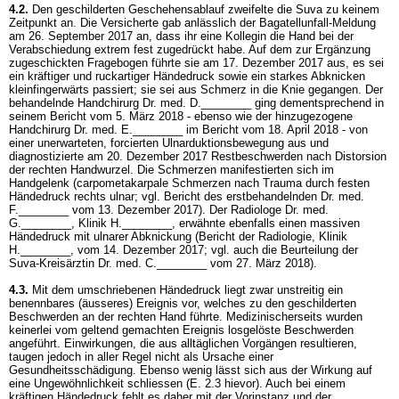
4.2.
Den geschilderten Geschehensablauf zweifelte die Suva zu keinem
Zeitpunkt an. Die Versicherte gab anlässlich der Bagatellunfall-Meldung
am 26. September 2017 an, dass ihr eine Kollegin die Hand bei der
Verabschiedung extrem fest zugedrückt habe. Auf dem zur Ergänzung
zugeschickten Fragebogen führte sie am 17. Dezember 2017 aus, es sei
ein kräftiger und ruckartiger Händedruck sowie ein starkes Abknicken
kleinfingerwärts passiert; sie sei aus Schmerz in die Knie gegangen. Der
behandelnde Handchirurg Dr. med. D.________ ging dementsprechend in
seinem Bericht vom 5. März 2018 - ebenso wie der hinzugezogene
Handchirurg Dr. med. E.________ im Bericht vom 18. April 2018 - von
einer unerwarteten, forcierten Ulnarduktionsbewegung aus und
diagnostizierte am 20. Dezember 2017 Restbeschwerden nach Distorsion
der rechten Handwurzel. Die Schmerzen manifestierten sich im
Handgelenk (carpometakarpale Schmerzen nach Trauma durch festen
Händedruck rechts ulnar; vgl. Bericht des erstbehandelnden Dr. med.
F.________ vom 13. Dezember 2017). Der Radiologe Dr. med.
G.________, Klinik H.________, erwähnte ebenfalls einen massiven
Händedruck mit ulnarer Abknickung (Bericht der Radiologie, Klinik
H.________, vom 14. Dezember 2017; vgl. auch die Beurteilung der
Suva-Kreisärztin Dr. med. C.________ vom 27. März 2018).
4.3.
Mit dem umschriebenen Händedruck liegt zwar unstreitig ein
benennbares (äusseres) Ereignis vor, welches zu den geschilderten
Beschwerden an der rechten Hand führte. Medizinischerseits wurden
keinerlei vom geltend gemachten Ereignis losgelöste Beschwerden
angeführt. Einwirkungen, die aus alltäglichen Vorgängen resultieren,
taugen jedoch in aller Regel nicht als Ursache einer
Gesundheitsschädigung. Ebenso wenig lässt sich aus der Wirkung auf
eine Ungewöhnlichkeit schliessen (E. 2.3 hievor). Auch bei einem
kräftigen Händedruck fehlt es daher mit der Vorinstanz und der