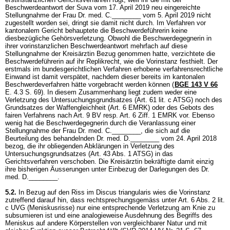
Beschwerdeantwort der Suva vom 17. April 2019 neu eingereichte
Stellungnahme der Frau Dr. med. C.________ vom 5. April 2019 nicht
zugestellt worden sei, dringt sie damit nicht durch. Im Verfahren vor
kantonalem Gericht behauptete die Beschwerdeführerin keine
diesbezügliche Gehörsverletzung. Obwohl die Beschwerdegegnerin in
ihrer vorinstanzlichen Beschwerdeantwort mehrfach auf diese
Stellungnahme der Kreisärztin Bezug genommen hatte, verzichtete die
Beschwerdeführerin auf ihr Replikrecht, wie die Vorinstanz festhielt. Der
erstmals im bundesgerichtlichen Verfahren erhobene verfahrensrechtliche
Einwand ist damit verspätet, nachdem dieser bereits im kantonalen
Beschwerdeverfahren hätte vorgebracht werden können (
BGE 143 V 66
E. 4.3 S. 69). In diesem Zusammenhang liegt zudem weder eine
Verletzung des Untersuchungsgrundsatzes (
Art. 61 lit. c ATSG
) noch des
Grundsatzes der Waffengleichheit (
Art. 6 EMRK
) oder des Gebots des
fairen Verfahrens nach
Art. 9 BV
resp.
Art. 6 Ziff. 1 EMRK
vor. Ebenso
wenig hat die Beschwerdegegnerin durch die Veranlassung einer
Stellungnahme der Frau Dr. med. C.________, die sich auf die
Beurteilung des behandelnden Dr. med. D.________ vom 24. April 2018
bezog, die ihr obliegenden Abklärungen in Verletzung des
Untersuchungsgrundsatzes (
Art. 43 Abs. 1 ATSG
) in das
Gerichtsverfahren verschoben. Die Kreisärztin bekräftigte damit einzig
ihre bisherigen Äusserungen unter Einbezug der Darlegungen des Dr.
med. D.________.
5.2.
In Bezug auf den Riss im Discus triangularis wies die Vorinstanz
zutreffend darauf hin, dass rechtsprechungsgemäss unter
Art. 6 Abs. 2 lit.
c UVG
(Meniskusrisse) nur eine entsprechende Verletzung am Knie zu
subsumieren ist und eine analogieweise Ausdehnung des Begriffs des
Meniskus auf andere Körperstellen von vergleichbarer Natur und mit