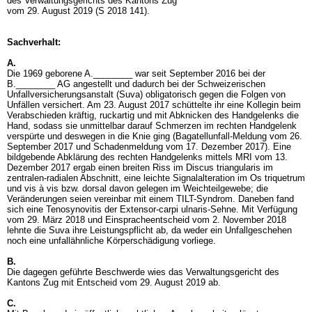
des Verwaltungsgerichts des Kantons Zug
vom 29. August 2019 (S 2018 141).
Sachverhalt:
A.
Die 1969 geborene A.________ war seit September 2016 bei der
B.________ AG angestellt und dadurch bei der Schweizerischen
Unfallversicherungsanstalt (Suva) obligatorisch gegen die Folgen von
Unfällen versichert. Am 23. August 2017 schüttelte ihr eine Kollegin beim
Verabschieden kräftig, ruckartig und mit Abknicken des Handgelenks die
Hand, sodass sie unmittelbar darauf Schmerzen im rechten Handgelenk
verspürte und deswegen in die Knie ging (Bagatellunfall-Meldung vom 26.
September 2017 und Schadenmeldung vom 17. Dezember 2017). Eine
bildgebende Abklärung des rechten Handgelenks mittels MRI vom 13.
Dezember 2017 ergab einen breiten Riss im Discus triangularis im
zentralen-radialen Abschnitt, eine leichte Signalalteration im Os triquetrum
und vis à vis bzw. dorsal davon gelegen im Weichteilgewebe; die
Veränderungen seien vereinbar mit einem TILT-Syndrom. Daneben fand
sich eine Tenosynovitis der Extensor-carpi ulnaris-Sehne. Mit Verfügung
vom 29. März 2018 und Einspracheentscheid vom 2. November 2018
lehnte die Suva ihre Leistungspflicht ab, da weder ein Unfallgeschehen
noch eine unfallähnliche Körperschädigung vorliege.
B.
Die dagegen geführte Beschwerde wies das Verwaltungsgericht des
Kantons Zug mit Entscheid vom 29. August 2019 ab.
C.