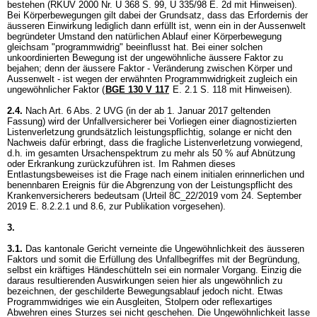
bestehen (RKUV 2000 Nr. U 368 S. 99, U 335/98 E. 2d mit Hinweisen).
Bei Körperbewegungen gilt dabei der Grundsatz, dass das Erfordernis der
äusseren Einwirkung lediglich dann erfüllt ist, wenn ein in der Aussenwelt
begründeter Umstand den natürlichen Ablauf einer Körperbewegung
gleichsam "programmwidrig" beeinflusst hat. Bei einer solchen
unkoordinierten Bewegung ist der ungewöhnliche äussere Faktor zu
bejahen; denn der äussere Faktor - Veränderung zwischen Körper und
Aussenwelt - ist wegen der erwähnten Programmwidrigkeit zugleich ein
ungewöhnlicher Faktor (
BGE 130 V 117
E. 2.1 S. 118 mit Hinweisen).
2.4.
Nach
Art. 6 Abs. 2 UVG
(in der ab 1. Januar 2017 geltenden
Fassung) wird der Unfallversicherer bei Vorliegen einer diagnostizierten
Listenverletzung grundsätzlich leistungspflichtig, solange er nicht den
Nachweis dafür erbringt, dass die fragliche Listenverletzung vorwiegend,
d.h. im gesamten Ursachenspektrum zu mehr als 50 % auf Abnützung
oder Erkrankung zurückzuführen ist. Im Rahmen dieses
Entlastungsbeweises ist die Frage nach einem initialen erinnerlichen und
benennbaren Ereignis für die Abgrenzung von der Leistungspflicht des
Krankenversicherers bedeutsam (Urteil 8C_22/2019 vom 24. September
2019 E. 8.2.2.1 und 8.6, zur Publikation vorgesehen).
3.
3.1.
Das kantonale Gericht verneinte die Ungewöhnlichkeit des äusseren
Faktors und somit die Erfüllung des Unfallbegriffes mit der Begründung,
selbst ein kräftiges Händeschütteln sei ein normaler Vorgang. Einzig die
daraus resultierenden Auswirkungen seien hier als ungewöhnlich zu
bezeichnen, der geschilderte Bewegungsablauf jedoch nicht. Etwas
Programmwidriges wie ein Ausgleiten, Stolpern oder reflexartiges
Abwehren eines Sturzes sei nicht geschehen. Die Ungewöhnlichkeit lasse