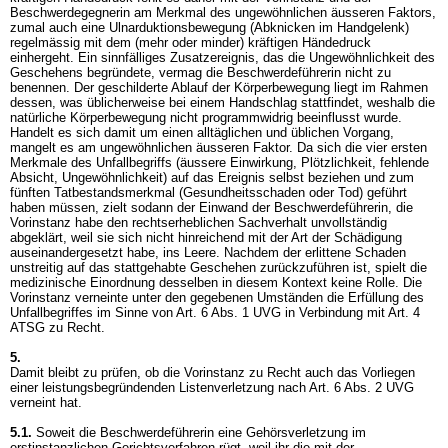
Beschwerdegegnerin am Merkmal des ungewöhnlichen äusseren Faktors,
zumal auch eine Ulnarduktionsbewegung (Abknicken im Handgelenk)
regelmässig mit dem (mehr oder minder) kräftigen Händedruck
einhergeht. Ein sinnfälliges Zusatzereignis, das die Ungewöhnlichkeit des
Geschehens begründete, vermag die Beschwerdeführerin nicht zu
benennen. Der geschilderte Ablauf der Körperbewegung liegt im Rahmen
dessen, was üblicherweise bei einem Handschlag stattfindet, weshalb die
natürliche Körperbewegung nicht programmwidrig beeinflusst wurde.
Handelt es sich damit um einen alltäglichen und üblichen Vorgang,
mangelt es am ungewöhnlichen äusseren Faktor. Da sich die vier ersten
Merkmale des Unfallbegriffs (äussere Einwirkung, Plötzlichkeit, fehlende
Absicht, Ungewöhnlichkeit) auf das Ereignis selbst beziehen und zum
fünften Tatbestandsmerkmal (Gesundheitsschaden oder Tod) geführt
haben müssen, zielt sodann der Einwand der Beschwerdeführerin, die
Vorinstanz habe den rechtserheblichen Sachverhalt unvollständig
abgeklärt, weil sie sich nicht hinreichend mit der Art der Schädigung
auseinandergesetzt habe, ins Leere. Nachdem der erlittene Schaden
unstreitig auf das stattgehabte Geschehen zurückzuführen ist, spielt die
medizinische Einordnung desselben in diesem Kontext keine Rolle. Die
Vorinstanz verneinte unter den gegebenen Umständen die Erfüllung des
Unfallbegriffes im Sinne von
Art. 6 Abs. 1 UVG
in Verbindung mit
Art. 4
ATSG
zu Recht.
5.
Damit bleibt zu prüfen, ob die Vorinstanz zu Recht auch das Vorliegen
einer leistungsbegründenden Listenverletzung nach
Art. 6 Abs. 2 UVG
verneint hat.
5.1.
Soweit die Beschwerdeführerin eine Gehörsverletzung im
erstinstanzlichen Gerichtsverfahren rügt, weil ihr die mit der