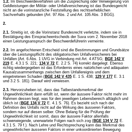
1.2.
Im Beschwerdeverfahren um die Zusprechung oder Verweigerung von
Geldleistungen der Militär- oder Unfallversicherung ist das Bundesgericht
nicht an die vorinstanzliche Feststellung des rechtserheblichen
Sachverhalts gebunden (
Art. 97 Abs. 2 und
Art. 105 Abs. 3 BGG
).
2.
2.1.
Streitig ist, ob die Vorinstanz Bundesrecht verletzte, indem sie in
Bestätigung des Einspracheentscheids der Suva vom 2. November 2018
einen Leistungsanspruch der Beschwerdeführerin verneinte.
2.2.
Im angefochtenen Entscheid sind die Bestimmungen und Grundsätze
über die Leistungspflicht des obligatorischen Unfallversicherers bei
Unfällen (
Art. 6 Abs. 1 UVG
in Verbindung mit
Art. 4 ATSG
;
BGE 142 V
219
E. 4.3.1 S. 221;
134 V 72
E. 2.2 S. 74) korrekt dargelegt. Ebenso
richtig wiedergegeben ist das Erfordernis eines natürlichen und adäquaten
Kausalzusammenhangs zwischen dem Unfallereignis und dem
eingetretenen Schaden (
BGE 142 V 435
E. 1 S. 438;
129 V 177
E. 3.1
und 3.2 S. 181). Darauf wird verwiesen.
2.3.
Hervorzuheben ist, dass das Tatbestandsmerkmal der
Ungewöhnlichkeit dann erfüllt ist, wenn der äussere Faktor nicht mehr im
Rahmen dessen liegt, was für den jeweiligen Lebensbereich alltäglich und
üblich ist (
BGE 134 V 72
E. 4.1 S. 76). Es bezieht sich nach der
Definition des Unfalls nicht auf die Wirkung des äusseren Faktors,
sondern nur auf diesen selber. Ohne Belang für die Prüfung der
Ungewöhnlichkeit ist somit, dass der äussere Faktor allenfalls
schwerwiegende, unerwartete Folgen nach sich zog (
BGE 134 V 72
E.
4.3.1 S. 79 f.). Nach Lehre und Rechtsprechung kann das Merkmal des
ungewöhnlichen äusseren Faktors in einer unkoordinierten Bewegung