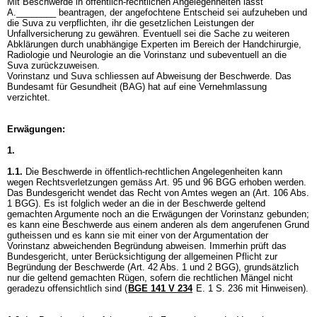
Mit Beschwerde in öffentlich-rechtlichen Angelegenheiten lässt
A.________ beantragen, der angefochtene Entscheid sei aufzuheben und
die Suva zu verpflichten, ihr die gesetzlichen Leistungen der
Unfallversicherung zu gewähren. Eventuell sei die Sache zu weiteren
Abklärungen durch unabhängige Experten im Bereich der Handchirurgie,
Radiologie und Neurologie an die Vorinstanz und subeventuell an die
Suva zurückzuweisen.
Vorinstanz und Suva schliessen auf Abweisung der Beschwerde. Das
Bundesamt für Gesundheit (BAG) hat auf eine Vernehmlassung
verzichtet.
Erwägungen:
1.
1.1.
Die Beschwerde in öffentlich-rechtlichen Angelegenheiten kann
wegen Rechtsverletzungen gemäss
Art. 95 und 96 BGG
erhoben werden.
Das Bundesgericht wendet das Recht von Amtes wegen an (
Art. 106 Abs.
1 BGG
). Es ist folglich weder an die in der Beschwerde geltend
gemachten Argumente noch an die Erwägungen der Vorinstanz gebunden;
es kann eine Beschwerde aus einem anderen als dem angerufenen Grund
gutheissen und es kann sie mit einer von der Argumentation der
Vorinstanz abweichenden Begründung abweisen. Immerhin prüft das
Bundesgericht, unter Berücksichtigung der allgemeinen Pflicht zur
Begründung der Beschwerde (
Art. 42 Abs. 1 und 2 BGG
), grundsätzlich
nur die geltend gemachten Rügen, sofern die rechtlichen Mängel nicht
geradezu offensichtlich sind (
BGE 141 V 234
E. 1 S. 236 mit Hinweisen).