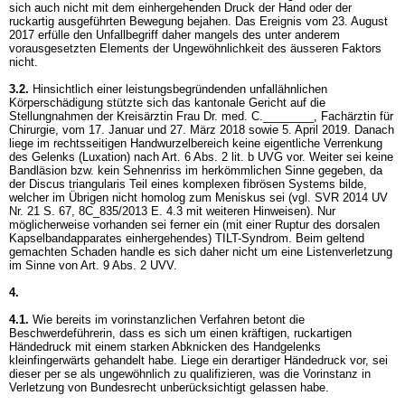
sich auch nicht mit dem einhergehenden Druck der Hand oder der
ruckartig ausgeführten Bewegung bejahen. Das Ereignis vom 23. August
2017 erfülle den Unfallbegriff daher mangels des unter anderem
vorausgesetzten Elements der Ungewöhnlichkeit des äusseren Faktors
nicht.
3.2.
Hinsichtlich einer leistungsbegründenden unfallähnlichen
Körperschädigung stützte sich das kantonale Gericht auf die
Stellungnahmen der Kreisärztin Frau Dr. med. C.________, Fachärztin für
Chirurgie, vom 17. Januar und 27. März 2018 sowie 5. April 2019. Danach
liege im rechtsseitigen Handwurzelbereich keine eigentliche Verrenkung
des Gelenks (Luxation) nach
Art. 6 Abs. 2 lit. b UVG
vor. Weiter sei keine
Bandläsion bzw. kein Sehnenriss im herkömmlichen Sinne gegeben, da
der Discus triangularis Teil eines komplexen fibrösen Systems bilde,
welcher im Übrigen nicht homolog zum Meniskus sei (vgl. SVR 2014 UV
Nr. 21 S. 67, 8C_835/2013 E. 4.3 mit weiteren Hinweisen). Nur
möglicherweise vorhanden sei ferner ein (mit einer Ruptur des dorsalen
Kapselbandapparates einhergehendes) TILT-Syndrom. Beim geltend
gemachten Schaden handle es sich daher nicht um eine Listenverletzung
im Sinne von
Art. 9 Abs. 2 UVV
.
4.
4.1.
Wie bereits im vorinstanzlichen Verfahren betont die
Beschwerdeführerin, dass es sich um einen kräftigen, ruckartigen
Händedruck mit einem starken Abknicken des Handgelenks
kleinfingerwärts gehandelt habe. Liege ein derartiger Händedruck vor, sei
dieser per se als ungewöhnlich zu qualifizieren, was die Vorinstanz in
Verletzung von Bundesrecht unberücksichtigt gelassen habe.