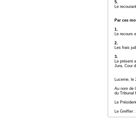
5.
Le recourant
Par ces mot
1.
Le recours e
2.
Les frais ju
3.
Le présent a
Jura, Cour d
Lucerne, le 
Au nom de la
du Tribunal 
Le Président
Le Greffier 