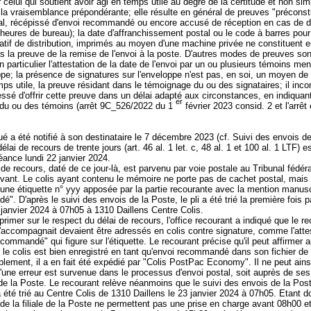
 celui qui soutient avoir agi en temps utile au degré de la certitude et non si
la vraisemblance prépondérante; elle résulte en général de preuves "préconst
al, récépissé d'envoi recommandé ou encore accusé de réception en cas de 
heures de bureau); la date d'affranchissement postal ou le code à barres pour 
catif de distribution, imprimés au moyen d'une machine privée ne constituent 
 la preuve de la remise de l'envoi à la poste. D'autres modes de preuves son
n particulier l'attestation de la date de l'envoi par un ou plusieurs témoins me
ppe; la présence de signatures sur l'enveloppe n'est pas, en soi, un moyen de
ps utile, la preuve résidant dans le témoignage du ou des signataires; il in
éressé d'offrir cette preuve dans un délai adapté aux circonstances, en indiquant 
er
e du ou des témoins (arrêt 9C_526/2022 du 1
février 2023 consid. 2 et l'arrêt
qué a été notifié à son destinataire le 7 décembre 2023 (cf. Suivi des envois d
délai de recours de trente jours (
art. 46 al. 1 let
. c, 48 al. 1 et 100 al. 1 LTF) es
éance lundi 22 janvier 2024.
e recours, daté de ce jour-là, est parvenu par voie postale au Tribunal fédéra
ivant. Le colis ayant contenu le mémoire ne porte pas de cachet postal, mais
une étiquette n° yyy apposée par la partie recourante avec la mention manusc
. D'après le suivi des envois de la Poste, le pli a été trié la première fois p
 janvier 2024 à 07h05 à 1310 Daillens Centre Colis.
xprimer sur le respect du délai de recours, l'office recourant a indiqué que le re
l'accompagnait devaient être adressés en colis contre signature, comme l'atte
ommandé" qui figure sur l'étiquette. Le recourant précise qu'il peut affirmer 
 le colis est bien enregistré en tant qu'envoi recommandé dans son fichier de 
iblement, il a en fait été expédié par "Colis PostPac Economy". Il ne peut ains
une erreur est survenue dans le processus d'envoi postal, soit auprès de ses
de la Poste. Le recourant relève néanmoins que le suivi des envois de la Post
a été trié au Centre Colis de 1310 Daillens le 23 janvier 2024 à 07h05. Etant 
 de la filiale de la Poste ne permettent pas une prise en charge avant 08h00 e