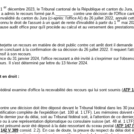
er
u 1
décembre 2023, le Tribunal cantonal de la République et canton du Jura,
 a admis le recours formé par A.________ contre une décision de l'Office can
nvalidité du canton du Jura (ci-après: l'office AI) du 26 juillet 2022, annulé cet
er
onnu le droit de l'assuré à un quart de rente d'invalidité à partir du 1
mai 202
ause audit office pour qu'il procède au calcul et au versement des prestation
interjette un recours en matière de droit public contre cet arrêt dont il demande
en concluant à la confirmation de sa décision du 26 juillet 2022. Il requiert l'att
ensif à son recours.
ce du 31 janvier 2024, l'office recourant a été invité à s'exprimer sur l'observ
ours. Il s'est déterminé par lettre du 13 février 2024.
 en droit :
fédéral examine d'office la recevabilité des recours qui lui sont soumis (
ATF 1
ontre une décision doit être déposé devant le Tribunal fédéral dans les 30 jou
otification complète de l'expédition (
art. 100 al. 1 LTF
). Les mémoires doivent 
le dernier jour du délai, soit au Tribunal fédéral soit, à l'attention de ce dernier
 ou à une représentation diplomatique ou consulaire suisse (
art. 48 al. 1 LTF
st présumé avoir été déposé à la date ressortant du sceau postal (
ATF 147 I
;
142 V 389
consid. 2.2). En cas de doute, la preuve du respect du délai doit ê