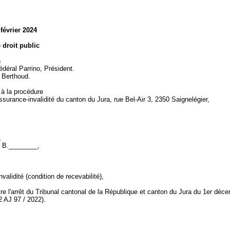
 février 2024
e droit public
n
édéral Parrino, Président.
. Berthoud.
 à la procédure
assurance-invalidité du canton du Jura, rue Bel-Air 3, 2350 Saignelégier,
,
r B.________,
validité (condition de recevabilité),
re l'arrêt du Tribunal cantonal de la République et canton du Jura du 1er déc
2 AJ 97 / 2022).