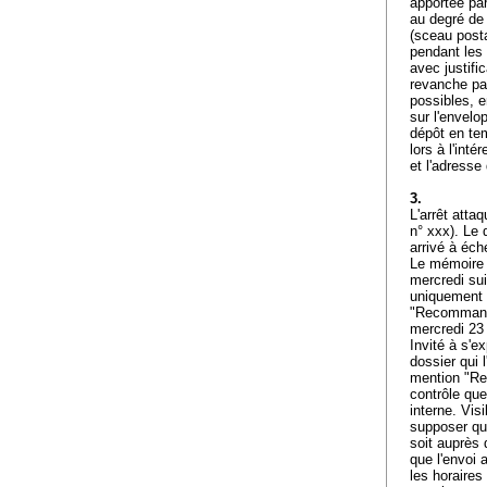
apportée par
au degré de 
(sceau post
pendant les 
avec justifi
revanche pas
possibles, e
sur l'envelo
dépôt en tem
lors à l'int
et l'adress
3.
L'arrêt atta
n° xxx). Le 
arrivé à éch
Le mémoire d
mercredi su
uniquement 
"Recommandé"
mercredi 23
Invité à s'e
dossier qui 
mention "Rec
contrôle que
interne. Vis
supposer qu'
soit auprès 
que l'envoi 
les horaires