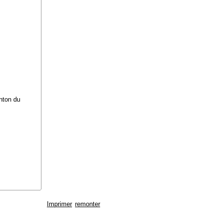
nton du
Imprimer
remonter