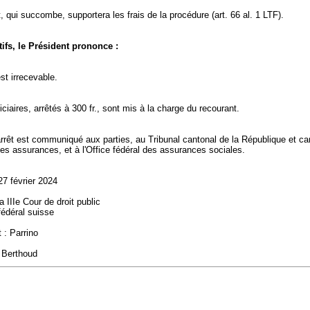
, qui succombe, supportera les frais de la procédure (
art. 66 al. 1 LTF
).
ifs, le Président prononce :
st irrecevable.
diciaires, arrêtés à 300 fr., sont mis à la charge du recourant.
rrêt est communiqué aux parties, au Tribunal cantonal de la République et ca
es assurances, et à l'Office fédéral des assurances sociales.
27 février 2024
 IIIe Cour de droit public
fédéral suisse
 : Parrino
: Berthoud