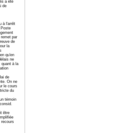
is a été
i de
 à l'arrêt
a Poste
angement
i remet par
preuve de
our la
s
ien qu'en
délais ne
 quant à la
ation
lai de
nte. On ne
ur le cours
tricte du
'un témoin
consid.
t être
implifiée
u recours