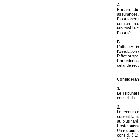
A.
Par arrêt d
assurances,
l'assurance-i
dernière, rec
renvoyé la c
l'assuré.
B.
L'office AI 
l'annulation 
l'effet susp
Par ordonnan
délai de rec
Considérant
1.
Le Tribunal 
consid. 1).
2.
Le recours c
suivent la n
au plus tard 
Poste suisse
Un recours e
consid. 3.1