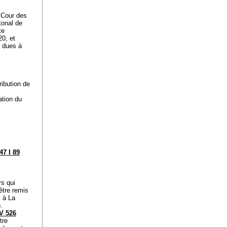
 Cour des
tonal de
te
0, et
s dues à
ribution de
ation du
47 I 89
rs qui
être remis
, à La
).
V 526
tre