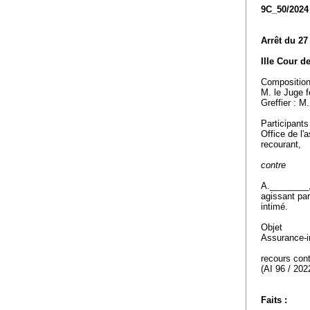
9C_50/2024
Arrêt du 27
IIIe Cour d
Compositio
M. le Juge f
Greffier : M
Participants
Office de l'
recourant,
contre
A.________
agissant pa
intimé.
Objet
Assurance-in
recours cont
(AI 96 / 202
Faits :