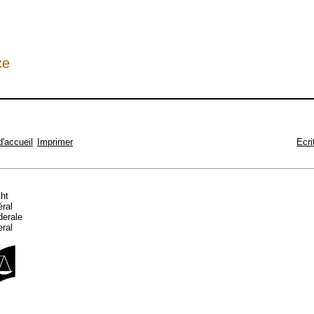
ce
d'accueil
Imprimer
Ecri
cht
éral
ederale
eral