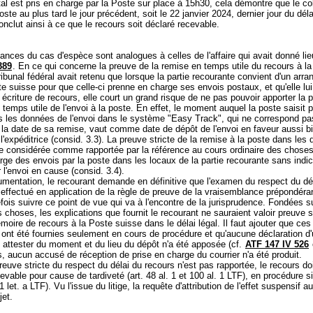
tal est pris en charge par la Poste sur place à 15h30, cela démontre que le col
oste au plus tard le jour précédent, soit le 22 janvier 2024, dernier jour du déla
conclut ainsi à ce que le recours soit déclaré recevable.
ances du cas d'espèce sont analogues à celles de l'affaire qui avait donné lieu
389
. En ce qui concerne la preuve de la remise en temps utile du recours à l
ribunal fédéral avait retenu que lorsque la partie recourante convient d'un arr
e suisse pour que celle-ci prenne en charge ses envois postaux, et qu'elle lu
 écriture de recours, elle court un grand risque de ne pas pouvoir apporter la 
 temps utile de l'envoi à la poste. En effet, le moment auquel la poste saisit p
is les données de l'envoi dans le système "Easy Track", qui ne correspond pa
la date de sa remise, vaut comme date de dépôt de l'envoi en faveur aussi b
l'expéditrice (consid. 3.3). La preuve stricte de la remise à la poste dans les 
re considérée comme rapportée par la référence au cours ordinaire des choses
rge des envois par la poste dans les locaux de la partie recourante sans indic
 l'envoi en cause (consid. 3.4).
mentation, le recourant demande en définitive que l'examen du respect du dé
 effectué en application de la règle de preuve de la vraisemblance prépondéra
efois suivre ce point de vue qui va à l'encontre de la jurisprudence. Fondées s
s choses, les explications que fournit le recourant ne sauraient valoir preuve s
oire de recours à la Poste suisse dans le délai légal. Il faut ajouter que ces
 ont été fournies seulement en cours de procédure et qu'aucune déclaration d
u attester du moment et du lieu du dépôt n'a été apposée (cf.
ATF 147 IV 526
s, aucun accusé de réception de prise en charge du courrier n'a été produit.
uve stricte du respect du délai du recours n'est pas rapportée, le recours doi
cevable pour cause de tardiveté (art. 48 al. 1 et 100 al. 1 LTF), en procédure s
 1 let. a LTF
). Vu l'issue du litige, la requête d'attribution de l'effet suspensif a
bjet.