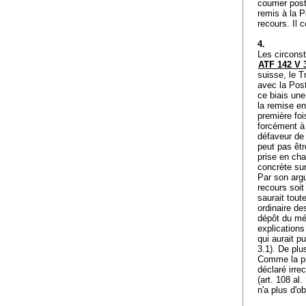
courrier pos
remis à la P
recours. Il 
4.
Les circonst
ATF 142 V 
suisse, le T
avec la Post
ce biais une
la remise en
première fo
forcément à 
défaveur de 
peut pas êt
prise en cha
concrète sur
Par son argu
recours soit
saurait tout
ordinaire de
dépôt du mém
explications
qui aurait p
3.1). De plu
Comme la pre
déclaré irre
(
art. 108 al.
n'a plus d'o