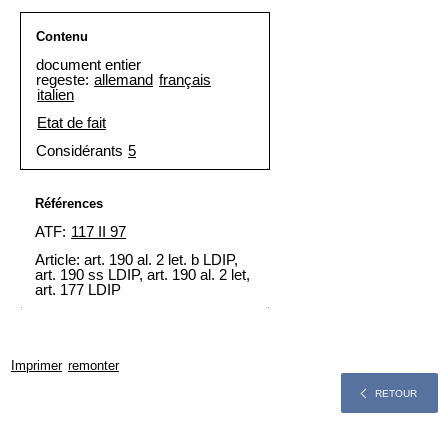
Contenu
document entier
regeste:
allemand
français
italien
Etat de fait
Considérants
5
Références
ATF:
117 II 97
Article: art. 190 al. 2 let. b LDIP,
art. 190 ss LDIP, art. 190 al. 2 let,
art. 177 LDIP
Imprimer
remonter
RETOUR