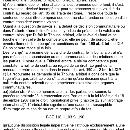
international en Suisse, p. 424, ch. 5 let. b, ad art. 190).
b) Alors même que le Tribunal arbitral s'est prononcé sur le fond, il s'est,
en revanche, déclaré incompétent pour se prononcer sur la validité du
contrat au regard de l'art. 85 du Traité de Rome. Il reste que toute la
sentence ne peut être comprise que comme étant rendue en fonction d'un
contrat considéré comme valable.
Quant à la question de savoir si, à défaut de décision communautaire ou
dans l'attente d'une telle décision, il y a lieu de présumer la validité du
contrat, ainsi que l'a fait le Tribunal arbitral, elle relève du fond et ne
touche en rien celle de la compétence; elle ne peut, de surcroît, être
éventuellement discutée qu'aux conditions de l'
art. 190 al. 2 let
. e LDIP.
Ce point sera repris plus loin.
Dès lors qu'il a présumé de la validité du contrat, le Tribunal arbitral n'a
pas méconnu la soumission au droit communautaire des relations entre
les parties. Il reste que le Tribunal arbitral a nié sa compétence pour
constater la nullité du contrat au regard de ce droit. Le grief de la
recourante entre donc bien dans le cadre de l'
art. 190 al. 2 let. b LDIP
.
c) La recourante se demande si le Tribunal arbitral a considéré que le
litige n'était pas arbitrable ou s'il a estimé qu'une décision quant à la
nullité du contrat relevait de la compétence exclusive des organes
communautaires.
aa) Selon ch. IV du compromis arbitral, les parties ont soumis la
procédure arbitrale "à la convention des Parties et à la loi fédérale du 18
décembre 1987 sur le droit international privé (chapitre 12 sur l'arbitrage
international)". L'arbitrabilité signifie qu'une cause est susceptible
d'arbitrage en raison de sa nature propre et/ou du fait
BGE 118 II 193 S. 196
qu'aucune disposition légale impérative ne l'attribue exclusivement à une
autorité étatique; elle peut ainsi être définie comme une qualité de l'objet