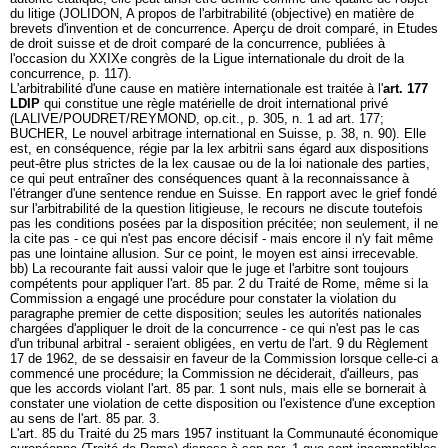
du litige (JOLIDON, A propos de l'arbitrabilité (objective) en matière de
brevets d'invention et de concurrence. Aperçu de droit comparé, in Etudes
de droit suisse et de droit comparé de la concurrence, publiées à
l'occasion du XXIXe congrès de la Ligue internationale du droit de la
concurrence, p. 117).
L'arbitrabilité d'une cause en matière internationale est traitée à l'
art. 177
LDIP
qui constitue une règle matérielle de droit international privé
(LALIVE/POUDRET/REYMOND, op.cit., p. 305, n. 1 ad art. 177;
BUCHER, Le nouvel arbitrage international en Suisse, p. 38, n. 90). Elle
est, en conséquence, régie par la lex arbitrii sans égard aux dispositions
peut-être plus strictes de la lex causae ou de la loi nationale des parties,
ce qui peut entraîner des conséquences quant à la reconnaissance à
l'étranger d'une sentence rendue en Suisse. En rapport avec le grief fondé
sur l'arbitrabilité de la question litigieuse, le recours ne discute toutefois
pas les conditions posées par la disposition précitée; non seulement, il ne
la cite pas - ce qui n'est pas encore décisif - mais encore il n'y fait même
pas une lointaine allusion. Sur ce point, le moyen est ainsi irrecevable.
bb) La recourante fait aussi valoir que le juge et l'arbitre sont toujours
compétents pour appliquer l'art. 85 par. 2 du Traité de Rome, même si la
Commission a engagé une procédure pour constater la violation du
paragraphe premier de cette disposition; seules les autorités nationales
chargées d'appliquer le droit de la concurrence - ce qui n'est pas le cas
d'un tribunal arbitral - seraient obligées, en vertu de l'art. 9 du Règlement
17 de 1962, de se dessaisir en faveur de la Commission lorsque celle-ci a
commencé une procédure; la Commission ne déciderait, d'ailleurs, pas
que les accords violant l'art. 85 par. 1 sont nuls, mais elle se bornerait à
constater une violation de cette disposition ou l'existence d'une exception
au sens de l'art. 85 par. 3.
L'art. 85 du Traité du 25 mars 1957 instituant la Communauté économique