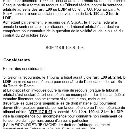
Puis, le 22 décembre 1990, le Tribunal arbitral a rendu sa sentence finale.
Chaque partie a formé un recours au Tribunal fédéral contre la sentence
arbitrale au sens des
art. 190 ss LDIP
et 85 let. c OJ. Pour sa part, V.
S.p.A. conclut à son annulation pour violation de l'
art. 190 al. 2 let. b
LDIP
.
Admettant partiellement le recours de V. S.p.A., le Tribunal fédéral a
annulé la sentence arbitrale attaquée, le Tribunal arbitral étant déclaré
compétent pour connaître de la question de la validité ou de la nullité du
contrat du 23 octobre 1986.
BGE 118 II 193 S. 195
Considérants
Extrait des considérants:
5.
Selon la recourante, le Tribunal arbitral aurait violé l'
art. 190 al. 2 let. b
LDIP
en niant sa compétence pour connaître de l'application de l'art. 85
du Traité de Rome.
a) La disposition invoquée ouvre la voie du recours lorsque le tribunal
arbitral s'est déclaré à tort compétent ou incompétent. Le Tribunal fédéral
examine librement non seulement si tel est le cas, mais aussi
d'éventuelles questions préjudicielles de droit matériel qui pourraient
devoir être résolues pour statuer sur la compétence ou l'incompétence du
tribunal arbitral (
ATF 117 II 97
s. consid. 5a). L'
art. 190 al. 2 let. b LDIP
vise la compétence ou l'incompétence pour connaître non seulement de
l'ensemble du litige mais aussi d'un point particulier
(LALIVE/POUDRET/REYMOND, Le droit de l'arbitrage interne et