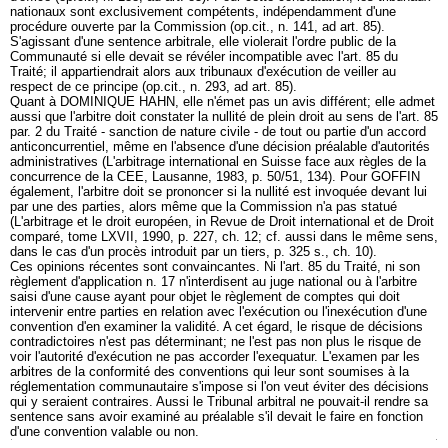
nationaux sont exclusivement compétents, indépendamment d'une
procédure ouverte par la Commission (op.cit., n. 141, ad art. 85).
S'agissant d'une sentence arbitrale, elle violerait l'ordre public de la
Communauté si elle devait se révéler incompatible avec l'art. 85 du
Traité; il appartiendrait alors aux tribunaux d'exécution de veiller au
respect de ce principe (op.cit., n. 293, ad art. 85).
Quant à DOMINIQUE HAHN, elle n'émet pas un avis différent; elle admet
aussi que l'arbitre doit constater la nullité de plein droit au sens de l'art. 85
par. 2 du Traité - sanction de nature civile - de tout ou partie d'un accord
anticoncurrentiel, même en l'absence d'une décision préalable d'autorités
administratives (L'arbitrage international en Suisse face aux règles de la
concurrence de la CEE, Lausanne, 1983, p. 50/51, 134). Pour GOFFIN
également, l'arbitre doit se prononcer si la nullité est invoquée devant lui
par une des parties, alors même que la Commission n'a pas statué
(L'arbitrage et le droit européen, in Revue de Droit international et de Droit
comparé, tome LXVII, 1990, p. 227, ch. 12; cf. aussi dans le même sens,
dans le cas d'un procès introduit par un tiers, p. 325 s., ch. 10).
Ces opinions récentes sont convaincantes. Ni l'art. 85 du Traité, ni son
règlement d'application n. 17 n'interdisent au juge national ou à l'arbitre
saisi d'une cause ayant pour objet le règlement de comptes qui doit
intervenir entre parties en relation avec l'exécution ou l'inexécution d'une
convention d'en examiner la validité. A cet égard, le risque de décisions
contradictoires n'est pas déterminant; ne l'est pas non plus le risque de
voir l'autorité d'exécution ne pas accorder l'exequatur. L'examen par les
arbitres de la conformité des conventions qui leur sont soumises à la
réglementation communautaire s'impose si l'on veut éviter des décisions
qui y seraient contraires. Aussi le Tribunal arbitral ne pouvait-il rendre sa
sentence sans avoir examiné au préalable s'il devait le faire en fonction
d'une convention valable ou non.