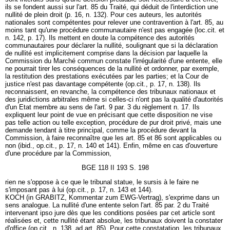
ils se fondent aussi sur l'art. 85 du Traité, qui déduit de l'interdiction une
nullité de plein droit (p. 16, n. 132). Pour ces auteurs, les autorités
nationales sont compétentes pour relever une contravention à l'art. 85, au
moins tant qu'une procédure communautaire n'est pas engagée (loc.cit. et
n. 142, p. 17). Ils mettent en doute la compétence des autorités
communautaires pour déclarer la nullité, soulignant que si la déclaration
de nullité est implicitement comprise dans la décision par laquelle la
Commission du Marché commun constate l'irrégularité d'une entente, elle
ne pourrait tirer les conséquences de la nullité et ordonner, par exemple,
la restitution des prestations exécutées par les parties; et la Cour de
justice n'est pas davantage compétente (op.cit., p. 17, n. 138). Ils
reconnaissent, en revanche, la compétence des tribunaux nationaux et
des juridictions arbitrales même si celles-ci n'ont pas la qualité d'autorités
d'un Etat membre au sens de l'art. 9 par. 3 du règlement n. 17. Ils
expliquent leur point de vue en précisant que cette disposition ne vise
pas telle action ou telle exception, procédure de pur droit privé, mais une
demande tendant à titre principal, comme la procédure devant la
Commission, à faire reconnaître que les art. 85 et 86 sont applicables ou
non (ibid., op.cit., p. 17, n. 140 et 141). Enfin, même en cas d'ouverture
d'une procédure par la Commission,
BGE 118 II 193 S. 198
rien ne s'oppose à ce que le tribunal statue, le sursis à le faire ne
s'imposant pas à lui (op.cit., p. 17, n. 143 et 144).
KOCH (in GRABITZ, Kommentar zum EWG-Vertrag), s'exprime dans un
sens analogue. La nullité d'une entente selon l'art. 85 par. 2 du Traité
intervenant ipso jure dès que les conditions posées par cet article sont
réalisées et, cette nullité étant absolue, les tribunaux doivent la constater
d'office (op.cit., n. 138, ad art. 85). Pour cette constatation, les tribunaux