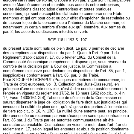
européenne (Traité de Rome) dispose à son par. 1 que sont incompatibles
avec le Marché commun et interdits tous accords entre entreprises,
toutes décisions d'association d'entreprises et toutes pratiques
concertées, qui sont susceptibles d'affecter le commerce entre Etats
membres et qui ont pour objet ou pour effet d'empêcher, de restreindre ou
de fausser le jeu de la concurrence à l'intérieur du Marché commun, et
notamment un certain nombre d'entre eux qu'il énumère. Aux termes du
par. 2, les accords ou décisions interdits en vertu
BGE 118 II 193 S. 197
du présent article sont nuls de plein droit. Le par. 3 permet de déclarer
des exceptions aux dispositions du par. 1. Quant à l'art. 9 par. 1 du
Règlement d'application n. 17, du 6 février 1962, du Conseil de la
Communauté économique européenne, il dispose que, sous réserve du
contrôle de la décision par la Cour de justice, la Commission a
compétence exclusive pour déclarer les dispositions de l'art. 85, par. 1,
inapplicables conformément à l'art. 85, par. 3, du Traité.
Pour STOUFFLET/CHAPUT (Pratiques restrictives de concurrence, in
Traité de droit européen, vol. 3, Collection des Juris-Classeurs), en
présence d'une entente nouvelle, c'est-à-dire conclue postérieurement à
l'entrée en vigueur du règlement 17/62, le 13 mars 1962 (op.cit., p. 4 n.
17, Fasc. 1430/164-G-4), l'absence de décision de la Commission ne
saurait dispenser le juge de l'obligation de faire droit aux justiciables qui
invoquent la nullité de plein droit, qu'il s'agisse des parties à l'entente ou
de tiers (op.cit., p. 16, n. 130). La nullité d'une entente peut, en principe,
être prononcée ou reconnue par voie d'exception sans qu'une infraction à
l'art. 85 par. 1 du Traité par les autorités communautaires ait été
constatée au préalable. Ces auteurs en voient le motif dans l'art. 1er du
règlement n. 17, selon lequel les ententes et abus de position dominante
sont interdits sans qu'une décision préalable soit nécessaire à cet effet;