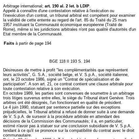
Arbitrage international;
art. 190 al. 2 let. b LDIP
.
Appelé à connaître d'une contestation relative à l'exécution ou
l'inexécution d'un contrat, un tribunal arbitral est compétent pour examiner
la validité de cette entente au regard de l'art. 85 du Traité du 25 mars
1957 instituant la Communauté économique européenne (Traité de
Rome), même si les juridictions arbitrales n'ont pas qualité d'autorités d'un
Etat membre de la Communauté.
Faits
à partir de page 194
BGE 118 II 193 S. 194
Désireuses de mettre à profit "les complémentarités que représentent
leurs activités", G. S.A., société belge, et V. S.p.A., société italienne,
ont, le 23 octobre 1986, signé un "Contrat de spécialisation et de
participation". A son art. 21, ce contrat contient une clause arbitrale pour
toute contestation relative à son exécution.
En octobre 1989, les parties sont convenues de soumettre à un arbitrage
trois litiges survenus entre elles, le siège du Tribunal étant Genève. Trois
arbitres ont été désignés, l'un fonctionnant en qualité de président.
Le 4 juin 1990, statuant par sentence partielle sur des exceptions
préjudicielles, le Tribunal arbitral a refusé de donner suite à une demande
de V. S.p.A. de surseoir à la procédure arbitrale en attendant des
décisions de la Commission des Communautés; il a, en particulier,
estimé n'avoir pas à statuer sur une conclusion subsidiaire de V. S.p.A.
tendant à ce qu'il se prononce sur la compatibilité du contrat avec le droit
communautaire.