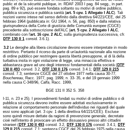
public et de la sécurité publique, in: RDAF 2003 I pag. 84 segg., in part.
pag. 89 e 92), può essere fondata soltanto su motivi di ordine pubblico,
pubblica sicurezza e pubblica sanità (
art. 5 cpv. 1 Allegato I ALC
). Tali
nozioni vanno intese nel senso definito dalla direttiva 64/221/CEE, del 25
febbraio 1964 (pubblicata in: GU 1964, n. 56, pag. 850) e dalla relativa
giurisprudenza della Corte di giustizia delle Comunità europee (CGCE)
precedente alla sottoscrizione dell'ALC (
art. 5 cpv. 2 Allegato I ALC
,
combinato con l'
art. 16 cpv. 2 ALC
; sulla giurisprudenza successiva, cfr.
DTF 130 II 1
consid. 3.6.1).
3.2
Le deroghe alla libera circolazione devono essere interpretate in modo
restrittivo. Pertanto il ricorso da parte di un'autorità nazionale alla nozione
di ordine pubblico per restringere questa libertà presuppone, al di là della
turbativa insita in ogni violazione di legge, una minaccia effettiva e
abbastanza grave ad uno degli interessi fondamentali della società (
DTF
130 II 493
consid. 3.2,
DTF 130 II 176
consid. 3.4.1;
DTF 129 II 215
consid. 7.3; sentenze CGCE del 27 ottobre 1977 nella causa 30-77,
Bouchereau
, Racc. 1977, pag. 1999, n. 33- 35, e del 19 gennaio 1999
nella causa C-348/96,
Calfa
, Racc. 1999,
BGE 131 II 352 S. 358
I-11, n. 23 e 25). I provvedimenti fondati su motivi di ordine pubblico o di
pubblica sicurezza devono inoltre essere adottati esclusivamente in
relazione al comportamento personale dell'individuo nei riguardi del quale
essi sono applicati (art. 3 cpv. 1 della direttiva 64/221/CEE). Escluse
sono quindi misure dettate da ragioni di prevenzione generale, decretate
cioè nell'intento di provocare un effetto dissuasivo presso altri cittadini
stranieri (
DTF 130 II 493
consid. 3.2,
DTF 130 II 176
consid. 3.4.1;
DTF
129 II 215
consid. 7.1; sentenza CGCE del 26 febbraio 1975 nella causa