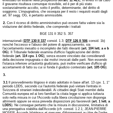
effettuato un esame nella prospettiva dell'
art. 11 ALC
; in effetti in tal caso
il gravame risultava comunque ricevibile, ed è per di più stato
sostanzialmente accolto, sotto il profilo, determinante, del diritto di
soggiorno. L'impugnativa, che ossequia per il resto i requisiti esatti dagli
art. 97 segg. OG, è pertanto ammissibile.
2.
Con il ricorso di diritto amministrativo può essere fatta valere sia la
violazione del diritto federale, che comprende i trattati
BGE 131 II 352 S. 357
internazionali (
DTF 130 II 337
consid. 1.3;
DTF 126 II 506
consid. 1b)
nonché l'eccesso e l'abuso del potere di apprezzamento, sia
l'accertamento inesatto o incompleto dei fatti rilevanti (
art. 104 lett. a e b
OG
). Il Tribunale federale esamina d'ufficio l'applicazione del diritto
federale (
art. 114 cpv. 1 OG
), senza essere vincolato dai considerandi
della decisione impugnata o dai motivi invocati dalle parti. Non essendo
l'istanza inferiore un'autorità giudiziaria, può inoltre verificare d'ufficio gli
accertamenti di fatto su cui si fonda il giudizio contestato (
art. 105 OG
).
3.
3.1
Il provvedimento litigioso è stato adottato in base all'art. 13 cpv. 1, 1°
periodo LDDS, secondo cui l'autorità federale può vietare l'entrata in
Svizzera di stranieri indesiderabili. Ai cittadini degli Stati membri della
Comunità europea ed ai loro familiari la citata legge si applica tuttavia
solo nella misura in cui l'Accordo sulla libera circolazione non disponga
altrimenti oppure se essa preveda disposizioni più favorevoli (
art. 1 lett. a
LDDS
). Ne consegue pertanto che la misura in discussione, limitativa di
una prerogativa stabilita dall'Accordo (cfr. consid. 1.2.1; JEAN-PIERRE
MOSER, Accords bilatéraux et mesures d'éloignement au titre de l'ordre