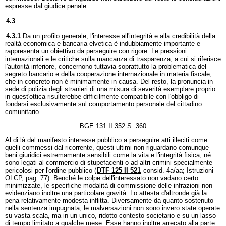
espresse dal giudice penale.
4.3
4.3.1
Da un profilo generale, l'interesse all'integrità e alla credibilità della
realtà economica e bancaria elvetica è indubbiamente importante e
rappresenta un obiettivo da perseguire con rigore. Le pressioni
internazionali e le critiche sulla mancanza di trasparenza, a cui si riferisce
l'autorità inferiore, concernono tuttavia soprattutto la problematica del
segreto bancario e della cooperazione internazionale in materia fiscale,
che in concreto non è minimamente in causa. Del resto, la pronuncia in
sede di polizia degli stranieri di una misura di severità esemplare proprio
in quest'ottica risulterebbe difficilmente compatibile con l'obbligo di
fondarsi esclusivamente sul comportamento personale del cittadino
comunitario.
BGE 131 II 352 S. 360
Al di là del manifesto interesse pubblico a perseguire atti illeciti come
quelli commessi dal ricorrente, questi ultimi non riguardano comunque
beni giuridici estremamente sensibili come la vita e l'integrità fisica, né
sono legati al commercio di stupefacenti o ad altri crimini specialmente
pericolosi per l'ordine pubblico (
DTF 125 II 521
consid. 4a/aa; Istruzioni
OLCP, pag. 77). Benché le colpe dell'interessato non vadano certo
minimizzate, le specifiche modalità di commissione delle infrazioni non
evidenziano inoltre una particolare gravità. Lo attesta d'altronde già la
pena relativamente modesta inflitta. Diversamente da quanto sostenuto
nella sentenza impugnata, le malversazioni non sono invero state operate
su vasta scala, ma in un unico, ridotto contesto societario e su un lasso
di tempo limitato a qualche mese. Esse hanno inoltre arrecato alla parte