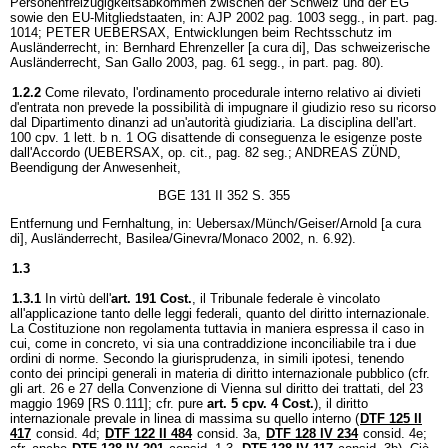
Personenfreizügigkeitsabkommen zwischen der Schweiz und der EG
sowie den EU-Mitgliedstaaten, in: AJP 2002 pag. 1003 segg., in part. pag.
1014; PETER UEBERSAX, Entwicklungen beim Rechtsschutz im
Ausländerrecht, in: Bernhard Ehrenzeller [a cura di], Das schweizerische
Ausländerrecht, San Gallo 2003, pag. 61 segg., in part. pag. 80).
1.2.2
Come rilevato, l'ordinamento procedurale interno relativo ai divieti
d'entrata non prevede la possibilità di impugnare il giudizio reso su ricorso
dal Dipartimento dinanzi ad un'autorità giudiziaria. La disciplina dell'art.
100 cpv. 1 lett. b n. 1 OG disattende di conseguenza le esigenze poste
dall'Accordo (UEBERSAX, op. cit., pag. 82 seg.; ANDREAS ZÜND,
Beendigung der Anwesenheit,
BGE 131 II 352 S. 355
Entfernung und Fernhaltung, in: Uebersax/Münch/Geiser/Arnold [a cura
di], Ausländerrecht, Basilea/Ginevra/Monaco 2002, n. 6.92).
1.3
1.3.1
In virtù dell'
art. 191 Cost.
, il Tribunale federale è vincolato
all'applicazione tanto delle leggi federali, quanto del diritto internazionale.
La Costituzione non regolamenta tuttavia in maniera espressa il caso in
cui, come in concreto, vi sia una contraddizione inconciliabile tra i due
ordini di norme. Secondo la giurisprudenza, in simili ipotesi, tenendo
conto dei principi generali in materia di diritto internazionale pubblico (cfr.
gli art. 26 e 27 della Convenzione di Vienna sul diritto dei trattati, del 23
maggio 1969 [RS 0.111]; cfr. pure
art. 5 cpv. 4 Cost.
), il diritto
internazionale prevale in linea di massima su quello interno (
DTF 125 II
417
consid. 4d;
DTF 122 II 484
consid. 3a,
DTF 128 IV 234
consid. 4e;