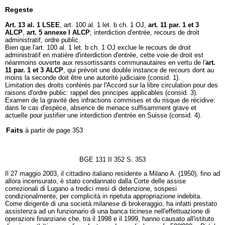
Regeste
Art. 13 al. 1 LSEE
, art. 100 al. 1 let. b ch. 1 OJ,
art. 11 par. 1 et 3
ALCP
,
art. 5 annexe I ALCP
; interdiction d'entrée, recours de droit
administratif, ordre public.
Bien que l'art. 100 al. 1 let. b ch. 1 OJ exclue le recours de droit
administratif en matière d'interdiction d'entrée, cette voie de droit est
néanmoins ouverte aux ressortissants communautaires en vertu de l'
art.
11 par. 1 et 3 ALCP
, qui prévoit une double instance de recours dont au
moins la seconde doit être une autorité judiciaire (consid. 1).
Limitation des droits conférés par l'Accord sur la libre circulation pour des
raisons d'ordre public: rappel des principes applicables (consid. 3).
Examen de la gravité des infractions commises et du risque de récidive:
dans le cas d'espèce, absence de menace suffisamment grave et
actuelle pour justifier une interdiction d'entrée en Suisse (consid. 4).
Faits
à partir de page 353
BGE 131 II 352 S. 353
Il 27 maggio 2003, il cittadino italiano residente a Milano A. (1950), fino ad
allora incensurato, è stato condannato dalla Corte delle assise
correzionali di Lugano a tredici mesi di detenzione, sospesi
condizionalmente, per complicità in ripetuta appropriazione indebita.
Come dirigente di una società milanese di brokeraggio, ha infatti prestato
assistenza ad un funzionario di una banca ticinese nell'effettuazione di
operazioni finanziarie che, tra il 1998 e il 1999, hanno causato all'istituto