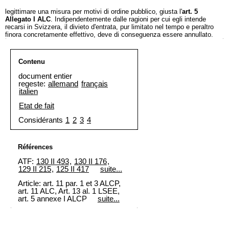
legittimare una misura per motivi di ordine pubblico, giusta l'
art. 5
Allegato I ALC
. Indipendentemente dalle ragioni per cui egli intende
recarsi in Svizzera, il divieto d'entrata, pur limitato nel tempo e peraltro
finora concretamente effettivo, deve di conseguenza essere annullato.
Contenu
document entier
regeste:
allemand
français
italien
Etat de fait
Considérants
1
2
3
4
Références
ATF:
130 II 493
,
130 II 176
,
129 II 215
,
125 II 417
suite...
Article:
art. 11 par. 1 et 3 ALCP
,
art. 11 ALC, Art. 13 al. 1 LSEE,
art. 5 annexe I ALCP
suite...