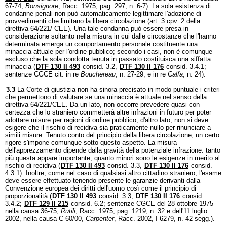
67-74,
Bonsignore
, Racc. 1975, pag. 297, n. 6-7). La sola esistenza di
condanne penali non può automaticamente legittimare l'adozione di
provvedimenti che limitano la libera circolazione (art. 3 cpv. 2 della
direttiva 64/221/ CEE). Una tale condanna può essere presa in
considerazione soltanto nella misura in cui dalle circostanze che l'hanno
determinata emerga un comportamento personale costituente una
minaccia attuale per l'ordine pubblico; secondo i casi, non è comunque
escluso che la sola condotta tenuta in passato costituisca una siffatta
minaccia (
DTF 130 II 493
consid. 3.2,
DTF 130 II 176
consid. 3.4.1;
sentenze CGCE cit. in re
Bouchereau
, n. 27-29, e in re
Calfa
, n. 24).
3.3
La Corte di giustizia non ha sinora precisato in modo puntuale i criteri
che permettono di valutare se una minaccia è attuale nel senso della
direttiva 64/221/CEE. Da un lato, non occorre prevedere quasi con
certezza che lo straniero commetterà altre infrazioni in futuro per poter
adottare misure per ragioni di ordine pubblico; d'altro lato, non si deve
esigere che il rischio di recidiva sia praticamente nullo per rinunciare a
simili misure. Tenuto conto del principio della libera circolazione, un certo
rigore s'impone comunque sotto questo aspetto. La misura
dell'apprezzamento dipende dalla gravità della potenziale infrazione: tanto
più questa appare importante, quanto minori sono le esigenze in merito al
rischio di recidiva (
DTF 130 II 493
consid. 3.3,
DTF 130 II 176
consid.
4.3.1). Inoltre, come nel caso di qualsiasi altro cittadino straniero, l'esame
deve essere effettuato tenendo presente le garanzie derivanti dalla
Convenzione europea dei diritti dell'uomo così come il principio di
proporzionalità (
DTF 130 II 493
consid. 3.3,
DTF 130 II 176
consid.
3.4.2;
DTF 129 II 215
consid. 6.2; sentenze CGCE del 28 ottobre 1975
nella causa 36-75,
Rutili
, Racc. 1975, pag. 1219, n. 32 e dell'11 luglio
2002, nella causa C-60/00,
Carpenter
, Racc. 2002, I-6279, n. 42 segg.).