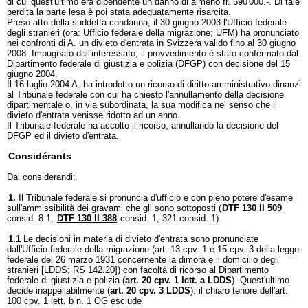
di cui quest'ultimo era dipendente un danno di almeno fr. 590'000.-. Di tale
perdita la parte lesa è poi stata adeguatamente risarcita.
Preso atto della suddetta condanna, il 30 giugno 2003 l'Ufficio federale
degli stranieri (ora: Ufficio federale della migrazione; UFM) ha pronunciato
nei confronti di A. un divieto d'entrata in Svizzera valido fino al 30 giugno
2008. Impugnato dall'interessato, il provvedimento è stato confermato dal
Dipartimento federale di giustizia e polizia (DFGP) con decisione del 15
giugno 2004.
Il 16 luglio 2004 A. ha introdotto un ricorso di diritto amministrativo dinanzi
al Tribunale federale con cui ha chiesto l'annullamento della decisione
dipartimentale o, in via subordinata, la sua modifica nel senso che il
divieto d'entrata venisse ridotto ad un anno.
Il Tribunale federale ha accolto il ricorso, annullando la decisione del
DFGP ed il divieto d'entrata.
Considérants
Dai considerandi:
1.
Il Tribunale federale si pronuncia d'ufficio e con pieno potere d'esame
sull'ammissibilità dei gravami che gli sono sottoposti (
DTF 130 II 509
consid. 8.1,
DTF 130 II 388
consid. 1, 321 consid. 1).
1.1
Le decisioni in materia di divieto d'entrata sono pronunciate
dall'Ufficio federale della migrazione (art. 13 cpv. 1 e 15 cpv. 3 della legge
federale del 26 marzo 1931 concernente la dimora e il domicilio degli
stranieri [LDDS; RS 142.20]) con facoltà di ricorso al Dipartimento
federale di giustizia e polizia (
art. 20 cpv. 1 lett. a LDDS
). Quest'ultimo
decide inappellabilmente (
art. 20 cpv. 3 LDDS
): il chiaro tenore dell'art.
100 cpv. 1 lett. b n. 1 OG esclude