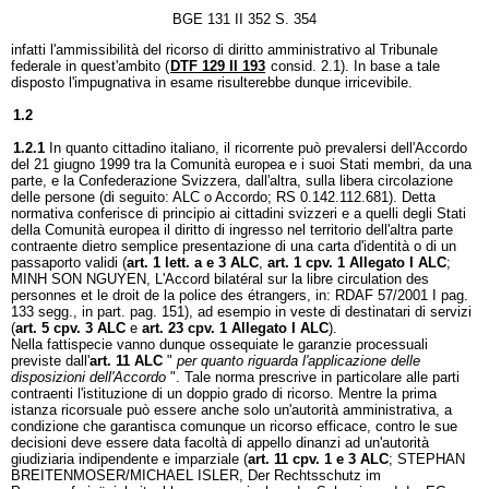
BGE 131 II 352 S. 354
infatti l'ammissibilità del ricorso di diritto amministrativo al Tribunale
federale in quest'ambito (
DTF 129 II 193
consid. 2.1). In base a tale
disposto l'impugnativa in esame risulterebbe dunque irricevibile.
1.2
1.2.1
In quanto cittadino italiano, il ricorrente può prevalersi dell'Accordo
del 21 giugno 1999 tra la Comunità europea e i suoi Stati membri, da una
parte, e la Confederazione Svizzera, dall'altra, sulla libera circolazione
delle persone (di seguito: ALC o Accordo; RS 0.142.112.681). Detta
normativa conferisce di principio ai cittadini svizzeri e a quelli degli Stati
della Comunità europea il diritto di ingresso nel territorio dell'altra parte
contraente dietro semplice presentazione di una carta d'identità o di un
passaporto validi (
art. 1 lett. a e 3 ALC
,
art. 1 cpv. 1 Allegato I ALC
;
MINH SON NGUYEN, L'Accord bilatéral sur la libre circulation des
personnes et le droit de la police des étrangers, in: RDAF 57/2001 I pag.
133 segg., in part. pag. 151), ad esempio in veste di destinatari di servizi
(
art. 5 cpv. 3 ALC
e
art. 23 cpv. 1 Allegato I ALC
).
Nella fattispecie vanno dunque ossequiate le garanzie processuali
previste dall'
art. 11 ALC
"
per quanto riguarda l'applicazione delle
disposizioni dell'Accordo
". Tale norma prescrive in particolare alle parti
contraenti l'istituzione di un doppio grado di ricorso. Mentre la prima
istanza ricorsuale può essere anche solo un'autorità amministrativa, a
condizione che garantisca comunque un ricorso efficace, contro le sue
decisioni deve essere data facoltà di appello dinanzi ad un'autorità
giudiziaria indipendente e imparziale (
art. 11 cpv. 1 e 3 ALC
; STEPHAN
BREITENMOSER/MICHAEL ISLER, Der Rechtsschutz im