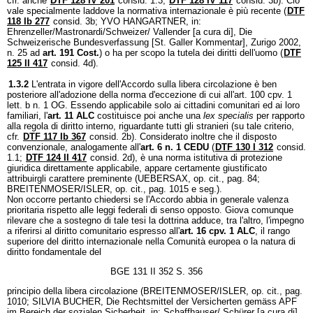
cfr. anche
DTF 128 IV 201
consid. 1.3,
DTF 128 IV 117
consid. 3b). Ciò
vale specialmente laddove la normativa internazionale è più recente (
DTF
118 Ib 277
consid. 3b; YVO HANGARTNER, in:
Ehrenzeller/Mastronardi/Schweizer/ Vallender [a cura di], Die
Schweizerische Bundesverfassung [St. Galler Kommentar], Zurigo 2002,
n. 25 ad
art. 191 Cost.
) o ha per scopo la tutela dei diritti dell'uomo (
DTF
125 II 417
consid. 4d).
1.3.2
L'entrata in vigore dell'Accordo sulla libera circolazione è ben
posteriore all'adozione della norma d'eccezione di cui all'art. 100 cpv. 1
lett. b n. 1 OG. Essendo applicabile solo ai cittadini comunitari ed ai loro
familiari, l'
art. 11 ALC
costituisce poi anche una
lex specialis
per rapporto
alla regola di diritto interno, riguardante tutti gli stranieri (su tale criterio,
cfr.
DTF 117 Ib 367
consid. 2b). Considerato inoltre che il disposto
convenzionale, analogamente all'
art. 6 n. 1 CEDU
(
DTF 130 I 312
consid.
1.1;
DTF 124 II 417
consid. 2d), è una norma istitutiva di protezione
giuridica direttamente applicabile, appare certamente giustificato
attribuirgli carattere preminente (UEBERSAX, op. cit., pag. 84;
BREITENMOSER/ISLER, op. cit., pag. 1015 e seg.).
Non occorre pertanto chiedersi se l'Accordo abbia in generale valenza
prioritaria rispetto alle leggi federali di senso opposto. Giova comunque
rilevare che a sostegno di tale tesi la dottrina adduce, tra l'altro, l'impegno
a riferirsi al diritto comunitario espresso all'
art. 16 cpv. 1 ALC
, il rango
superiore del diritto internazionale nella Comunità europea o la natura di
diritto fondamentale del
BGE 131 II 352 S. 356
principio della libera circolazione (BREITENMOSER/ISLER, op. cit., pag.
1010; SILVIA BUCHER, Die Rechtsmittel der Versicherten gemäss APF
im Bereich der sozialen Sicherheit, in: Schaffhauser/ Schürer [a cura di],