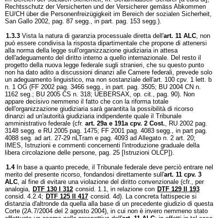
Rechtsschutz der Versicherten und der Versicherer gemäss Abkommen
EU/CH über die Personenfreizügigkeit im Bereich der sozialen Sicherheit,
San Gallo 2002, pag. 87 segg., in part. pag. 153 segg.).
1.3.3
Vista la natura di garanzia processuale diretta dell'
art. 11 ALC
, non
può essere condivisa la risposta dipartimentale che propone di attenersi
alla norma della legge sull'organizzazione giudiziaria in attesa
dell'adeguamento del diritto interno a quello internazionale. Del resto il
progetto della nuova legge federale sugli stranieri, che su questo punto
non ha dato adito a discussioni dinanzi alle Camere federali, prevede solo
un adeguamento linguistico, ma non sostanziale dell'art. 100 cpv. 1 lett. b
n. 1 OG (FF 2002 pag. 3466 segg., in part. pag. 3505; BU 2004 CN n.
1162 seg.; BU 2005 CS n. 318; UEBERSAX, op. cit., pag. 90). Non
appare decisivo nemmeno il fatto che con la riforma totale
dell'organizzazione giudiziaria sarà garantita la possibilità di ricorso
dinanzi ad un'autorità giudiziaria indipendente quale il Tribunale
amministrativo federale (cfr.
art. 29a e 191a cpv. 2 Cost.
, RU 2002 pag.
3148 segg. e RU 2005 pag. 1475; FF 2001 pag. 4083 segg., in part pag.
4088 seg. ad art. 27-29 nLTram e pag. 4093 ad Allegato n. 2 art. 20;
IMES, Istruzioni e commenti concernenti l'introduzione graduale della
libera circolazione delle persone, pag. 25 [Istruzioni OLCP]).
1.4
In base a quanto precede, il Tribunale federale deve perciò entrare nel
merito del presente ricorso, fondandosi direttamente sull'
art. 11 cpv. 3
ALC
, al fine di evitare una violazione del diritto convenzionale (cfr., per
analogia,
DTF 130 I 312
consid. 1.1, in relazione con
DTF 129 II 193
consid. 4.2.4;
DTF 125 II 417
consid. 4d). La concreta fattispecie si
distanzia d'altronde da quella alla base di un precedente giudizio di questa
Corte (2A.7/2004 del 2 agosto 2004), in cui non è invero nemmeno stato