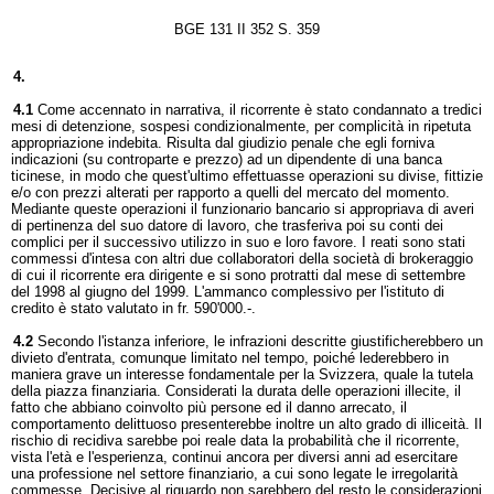
BGE 131 II 352 S. 359
4.
4.1
Come accennato in narrativa, il ricorrente è stato condannato a tredici
mesi di detenzione, sospesi condizionalmente, per complicità in ripetuta
appropriazione indebita. Risulta dal giudizio penale che egli forniva
indicazioni (su controparte e prezzo) ad un dipendente di una banca
ticinese, in modo che quest'ultimo effettuasse operazioni su divise, fittizie
e/o con prezzi alterati per rapporto a quelli del mercato del momento.
Mediante queste operazioni il funzionario bancario si appropriava di averi
di pertinenza del suo datore di lavoro, che trasferiva poi su conti dei
complici per il successivo utilizzo in suo e loro favore. I reati sono stati
commessi d'intesa con altri due collaboratori della società di brokeraggio
di cui il ricorrente era dirigente e si sono protratti dal mese di settembre
del 1998 al giugno del 1999. L'ammanco complessivo per l'istituto di
credito è stato valutato in fr. 590'000.-.
4.2
Secondo l'istanza inferiore, le infrazioni descritte giustificherebbero un
divieto d'entrata, comunque limitato nel tempo, poiché lederebbero in
maniera grave un interesse fondamentale per la Svizzera, quale la tutela
della piazza finanziaria. Considerati la durata delle operazioni illecite, il
fatto che abbiano coinvolto più persone ed il danno arrecato, il
comportamento delittuoso presenterebbe inoltre un alto grado di illiceità. Il
rischio di recidiva sarebbe poi reale data la probabilità che il ricorrente,
vista l'età e l'esperienza, continui ancora per diversi anni ad esercitare
una professione nel settore finanziario, a cui sono legate le irregolarità
commesse. Decisive al riguardo non sarebbero del resto le considerazioni