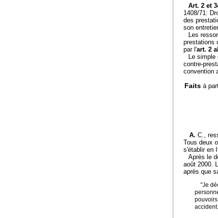
Art. 2 et 
1408/71: Dro
des prestat
son entretie
Les ressor
prestations 
par l'
art. 2 
Le simple 
contre-prest
convention 
Faits
à par
A.
C., res
Tous deux on
s'établir en I
Après le d
août 2000. L
après que sa
"Je dé
personne
pouvoirs
accident