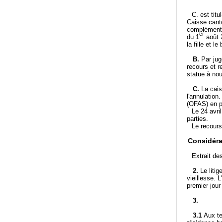
C. est titu
Caisse cant
complémentai
er
du 1
août 2
la fille et l
B.
Par jug
recours et r
statue à nou
C.
La cais
l'annulation
(OFAS) en p
Le 24 avril
parties.
Le recours
Considéra
Extrait de
2.
Le liti
vieillesse. 
premier jou
3.
3.1
Aux te