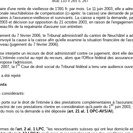
BGE 133 V 265 S. 267
laire d'une rente de vieillesse de 1'391 fr. par mois. Le 11 juin 2003, elle a adr
onale neuchâteloise de compensation (ci-après: la caisse) une demande de pr
res à l'assurance-vieillesse et survivants. La caisse a rejeté la demande, pa
003 et décision sur opposition du 21 octobre 2003, en raison de l'engagement
e beau-fils de la requérante d'assurer son entretien.
ement du 7 février 2006, le Tribunal administratif du canton de Neuchâtel a a
envoyé la cause à la caisse afin qu'elle examine la situation financière de l'as
veau (jugement du 7 février 2006).
se interjette un recours de droit administratif contre ce jugement, dont elle 
. L'intimée conclut au rejet du recours, alors que l'Office fédéral des assuranc
ropose l'admission.
re
 2007, la I
Cour de droit social du Tribunal fédéral a tenu une audience ouve
 a été rejeté.
nts
s considérants:
ge porte sur le droit de l'intimée à des prestations complémentaires à l'assuranc
er
L'octroi de ces prestations n'entre en considération qu'à partir du 1
juin 2003, 
r du mois où la demande a été déposée (
art. 21 al. 1 OPC-AVS/AI
).
rmes de l'
art. 2 al. 1 LPC
, "les ressortissants suisses qui ont leur domicile et