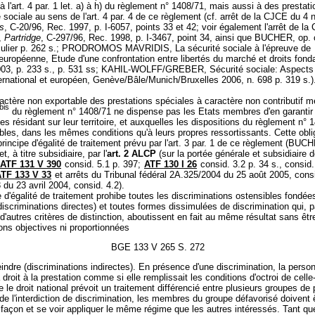
 l'art. 4 par. 1 let. a) à h) du règlement n° 1408/71, mais aussi à des prestat
 sociale au sens de l'art. 4 par. 4 de ce règlement (cf. arrêt de la CJCE du 4
s
, C-20/96, Rec. 1997, p. I-6057, points 33 et 42; voir également l'arrêt de l
8,
Partridge
, C-297/96, Rec. 1998, p. I-3467, point 34, ainsi que BUCHER, op. c
iculier p. 262 s.; PRODROMOS MAVRIDIS, La sécurité sociale à l'épreuve de
n européenne, Etude d'une confrontation entre libertés du marché et droits fon
003, p. 233 s., p. 531 ss; KAHIL-WOLFF/GREBER, Sécurité sociale: Aspects 
ternational et européen, Genève/Bâle/Munich/Bruxelles 2006, n. 698 p. 319 s.)
actère non exportable des prestations spéciales à caractère non contributif 
bis
du règlement n° 1408/71 ne dispense pas les Etats membres d'en garantir l
s résidant sur leur territoire, et auxquelles les dispositions du règlement n° 
bles, dans les mêmes conditions qu'à leurs propres ressortissants. Cette obli
rincipe d'égalité de traitement prévu par l'art. 3 par. 1 de ce règlement (BUC
et, à titre subsidiaire, par l'
art. 2 ALCP
(sur la portée générale et subsidiaire d
ATF 131 V 390
consid. 5.1 p. 397;
ATF 130 I 26
consid. 3.2 p. 34 s., consid.
TF 133 V 33
et arrêts du Tribunal fédéral 2A.325/2004 du 25 août 2005, consi
du 23 avril 2004, consid. 4.2).
e d'égalité de traitement prohibe toutes les discriminations ostensibles fondées
(discriminations directes) et toutes formes dissimulées de discrimination qui, p
n d'autres critères de distinction, aboutissent en fait au même résultat sans être
ons objectives ni proportionnées
BGE 133 V 265 S. 272
eindre (discriminations indirectes). En présence d'une discrimination, la perso
droit à la prestation comme si elle remplissait les conditions d'octroi de celle
ue le droit national prévoit un traitement différencié entre plusieurs groupes de
 de l'interdiction de discrimination, les membres du groupe défavorisé doivent ê
açon et se voir appliquer le même régime que les autres intéressés. Tant qu