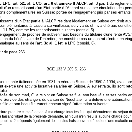
3c LPC
;
art. 521 al. 1 CO
;
art. 8 et annexe II ALCP
; art. 3 par. 1 du règlemen
it d'un ressortissant d'un Etat partie à l'Accord sur la libre circulation des pe
ions complémentaires en Suisse; portée de l'engagement pris par ses enfants 
n.
tissants d'un Etat partie à l'ALCP résidant légalement en Suisse ont droit aux
complémentaires à l'assurance-vieillesse, survivants et invalidité aux condit
al. 1 LPC
, comme les ressortissants suisses (consid. 5).
engagement de proches de subvenir aux besoins du titulaire d'une rente AVS
ation du bénéficiaire de l'entretien, ne constitue pas un contrat d'entretien via
analogue au sens de l'
art. 3c al. 1 let
. e LPC (consid. 6).
tir de page 266
BGE 133 V 265 S. 266
sortissante italienne née en 1931, a vécu en Suisse de 1960 à 1994, avec son
t exercé une activité lucrative salariée en Suisse. A leur retraite, ils sont ret
talie.
écès de son mari, C. a rejoint en Suisse sa fille, son beau-fils et ses petits e
e Service des étrangers du canton de Neuchâtel lui a délivré une autorisation
 fille et son beau-fils eurent chacun signé l'attestation suivante:
clare prendre complètement à ma charge tous les frais qui découleront du séjour d
 faisant l'objet de la présente demande, afin qu'il n'en résulte aucune charge pour 
 publics. Je réponds également de tous les frais pouvant découler d'une maladie o
."