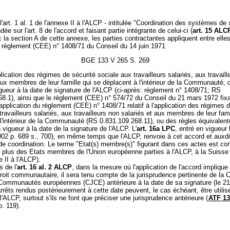
l'art. 1 al. 1 de l'annexe II à l'ALCP - intitulée "Coordination des systèmes de 
dée sur l'art. 8 de l'accord et faisant partie intégrante de celui-ci (
art. 15 ALC
c la section A de cette annexe, les parties contractantes appliquent entre elle
le règlement (CEE) n° 1408/71 du Conseil du 14 juin 1971
BGE 133 V 265 S. 269
application des régimes de sécurité sociale aux travailleurs salariés, aux travail
aux membres de leur famille qui se déplacent à l'intérieur de la Communauté,
gueur à la date de signature de l'ALCP (ci-après: règlement n° 1408/71; RS
8.1), ainsi que le règlement (CEE) n° 574/72 du Conseil du 21 mars 1972 fixa
application du règlement (CEE) n° 1408/71 relatif à l'application des régimes d
travailleurs salariés, aux travailleurs non salariés et aux membres de leur fami
l'intérieur de la Communauté (RS 0.831.109.268.11), ou des règles équivalen
 vigueur à la date de la signature de l'ALCP. L'
art. 16a LPC
, entré en vigueur 
02 p. 689 s., 700), en même temps que l'ALCP, renvoie à cet accord et auxd
e coordination. Le terme "Etat(s) membre(s)" figurant dans ces actes est co
 plus des Etats membres de l'Union européenne parties à l'ALCP, à la Suisse (
e II à l'ALCP).
 de l'
art. 16 al. 2 ALCP
, dans la mesure où l'application de l'accord implique
roit communautaire, il sera tenu compte de la jurisprudence pertinente de la 
 Communautés européennes (CJCE) antérieure à la date de sa signature (le 21
rrêts rendus postérieurement à cette date peuvent, le cas échéant, être utili
r l'ALCP, surtout s'ils ne font que préciser une jurisprudence antérieure (
ATF 13
p. 119).