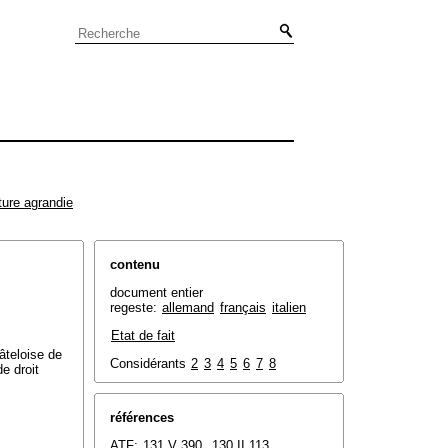
ture agrandie
contenu
document entier
regeste:
allemand
français
italien
Etat de fait
âteloise de
Considérants
2
3
4
5
6
7
8
e droit
références
ATF:
131 V 390
,
130 II 113
,