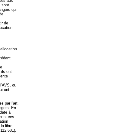
vues aux
s sont
angers qui
de
ir de
location
 allocation
écédant
u
ne
ils ont
rente
 l'AVS, ou
ui ont
 par l'art.
angers. En
 date à
er si ces
ation
la libre
.112.681).