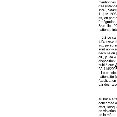
mentionnés à
d'assistance
1997,
Snare
11 juin 199
ss, en part
l'intégratio
Bruxelles 2
national, in
5.2
Le car
à l'annexe II
aux personne
sont applica
découle du p
cit., p. 345) 
disposition:
publié aux
A
2A.114/2003 
Le princip
nationalité 
l'applicatio
par des rais
au but à att
concernée a 
effet, lorsq
en violation
de la même f