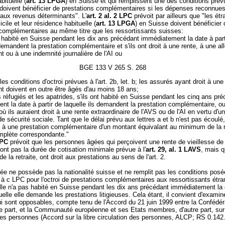
bituelle (
art. 13 LPGA
) en Suisse et qui remplissent une des conditions pré
 doivent bénéficier de prestations complémentaires si les dépenses reconnue
 aux revenus déterminants". L'
art. 2 al. 2 LPC
prévoit par ailleurs que "les étr
cile et leur résidence habituelle (
art. 13 LPGA
) en Suisse doivent bénéficier 
 complémentaires au même titre que les ressortissants suisses:
nt habité en Suisse pendant les dix ans précédant immédiatement la date à part
 demandent la prestation complémentaire et s'ils ont droit à une rente, à une al
t ou à une indemnité journalière de l'AI ou
BGE 133 V 265 S. 268
les conditions d'octroi prévues à l'art. 2b, let. b; les assurés ayant droit à une
t doivent en outre être âgés d'au moins 18 ans;
s réfugiés et les apatrides, s'ils ont habité en Suisse pendant les cinq ans pr
t la date à partir de laquelle ils demandent la prestation complémentaire, o
où ils auraient droit à une rente extraordinaire de l'AVS ou de l'AI en vertu d'u
e sécurité sociale. Tant que le délai prévu aux lettres a et b n'est pas écoulé, 
us à une prestation complémentaire d'un montant équivalant au minimum de la 
omplète correspondante."
LPC
prévoit que les personnes âgées qui perçoivent une rente de vieillesse de
font pas la durée de cotisation minimale prévue à l'
art. 29, al. 1 LAVS
, mais q
 de la retraite, ont droit aux prestations au sens de l'art. 2.
mée ne possède pas la nationalité suisse et ne remplit pas les conditions posées
 a à c LPC pour l'octroi de prestations complémentaires aux ressortissants étr
 elle n'a pas habité en Suisse pendant les dix ans précédant immédiatement la
quelle elle demande les prestations litigieuses. Cela étant, il convient d'examin
ui sont opposables, compte tenu de l'Accord du 21 juin 1999 entre la Confédér
e part, et la Communauté européenne et ses Etats membres, d'autre part, sur 
des personnes (Accord sur la libre circulation des personnes, ALCP; RS 0.142