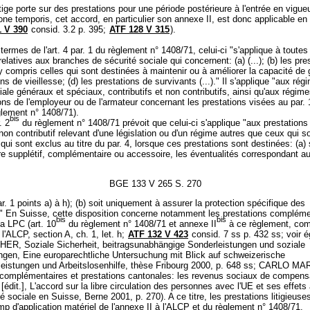
itige porte sur des prestations pour une période postérieure à l'entrée en vigue
one temporis, cet accord, en particulier son annexe II, est donc applicable en
 V 390
consid. 3.2 p. 395;
ATF 128 V 315
).
termes de l'art. 4 par. 1 du règlement n° 1408/71, celui-ci "s'applique à toutes
 relatives aux branches de sécurité sociale qui concernent: (a) (...); (b) les pre
, y compris celles qui sont destinées à maintenir ou à améliorer la capacité de g
ons de vieillesse; (d) les prestations de survivants (...)." Il s'applique "aux ré
iale généraux et spéciaux, contributifs et non contributifs, ainsi qu'aux régimes
ons de l'employeur ou de l'armateur concernant les prestations visées au par. 1
glement n° 1408/71).
bis
. 2
du règlement n° 1408/71 prévoit que celui-ci s'applique "aux prestations
non contributif relevant d'une législation ou d'un régime autres que ceux qui s
 qui sont exclus au titre du par. 4, lorsque ces prestations sont destinées: (a) 
itre supplétif, complémentaire ou accessoire, les éventualités correspondant a
BGE 133 V 265 S. 270
r. 1 points a) à h); (b) soit uniquement à assurer la protection spécifique des
" En Suisse, cette disposition concerne notamment les prestations compléme
bis
bis
la LPC (art. 10
du règlement n° 1408/71 et annexe II
à ce règlement, com
 l'ALCP, section A, ch. 1, let. h;
ATF 132 V 423
consid. 7 ss p. 432 ss; voir 
ER, Soziale Sicherheit, beitragsunabhängige Sonderleistungen und soziale
ngen, Eine europarechtliche Untersuchung mit Blick auf schweizerische
eistungen und Arbeitslosenhilfe, thèse Fribourg 2000, p. 648 ss; CARLO M
 complémentaires et prestations cantonales: les revenus sociaux de compensa
[édit.], L'accord sur la libre circulation des personnes avec l'UE et ses effets 
té sociale en Suisse, Berne 2001, p. 270). A ce titre, les prestations litigieuse
p d'application matériel de l'annexe II à l'ALCP et du règlement n° 1408/71.