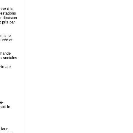
essé à la
estations
r décision
 pris par
dmis le
surée et
demande
es sociales
rte aux
e-
soit le
 leur