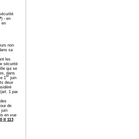
sécurité
P
) - en
s en
leurs non
 dans sa
nt les
e sécurité
lle qui se
tes, dans
er
le 1
juin
its deux
nsidéré
art. 1 par.
 des
Cour de
 juin
sés en vue
0 II 113