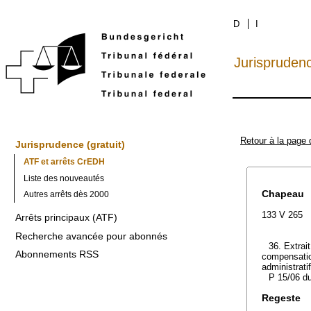
D
I
Jurispruden
Retour à la page 
Jurisprudence (gratuit)
ATF et arrêts CrEDH
Liste des nouveautés
Chapeau
Autres arrêts dès 2000
133 V 265
Arrêts principaux (ATF)
Recherche avancée pour abonnés
36. Extrai
Abonnements RSS
compensation
administratif
P 15/06 du
Regeste