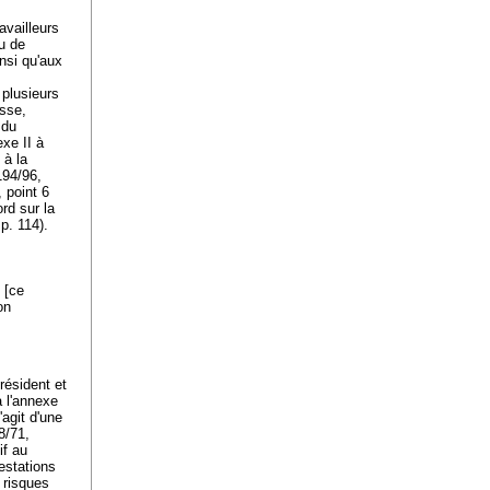
availleurs
ou de
nsi qu'aux
 plusieurs
esse,
 du
exe II à
 à la
194/96,
 point 6
rd sur la
p. 114).
 [ce
on
résident et
à l'annexe
'agit d'une
8/71,
if au
estations
 risques