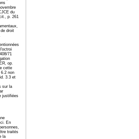
ions
 novembre
a CJCE du
it., p. 261
damentaux,
de droit
.
mentionnées
'octroi
1408/71
gation
HER, op.
e cette
 6.2 non
d. 3.3 et
 sur la
ar
 justifiées
nne
-ci. En
 personnes,
tre traités
e la