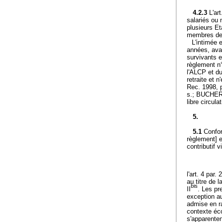
4.2.3
L'ar
salariés ou 
plusieurs Et
membres de l
L'intimée 
années, avan
survivants et
règlement n°
l'ALCP et du
retraite et 
Rec. 1998, p
s.; BUCHER,
libre circul
5.
5.1
Confor
règlement] e
contributif 
l'art. 4 par. 2
au titre de 
bis
II
. Les pre
exception au
admise en ra
contexte éco
s'apparenten