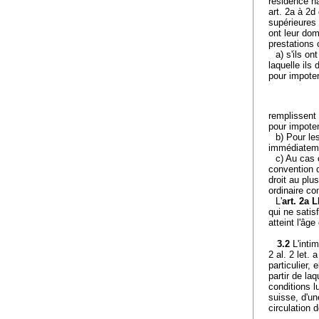
résidence ha
art. 2a à 2d
supérieures
ont leur domi
prestations
a) s'ils o
laquelle ils
pour impoten
remplissent 
pour impoten
b) Pour le
immédiatemen
c) Au cas 
convention d
droit au pl
ordinaire c
L'
art. 2a 
qui ne satis
atteint l'âge
3.2
L'inti
2 al. 2 let.
particulier,
partir de la
conditions l
suisse, d'un
circulation 