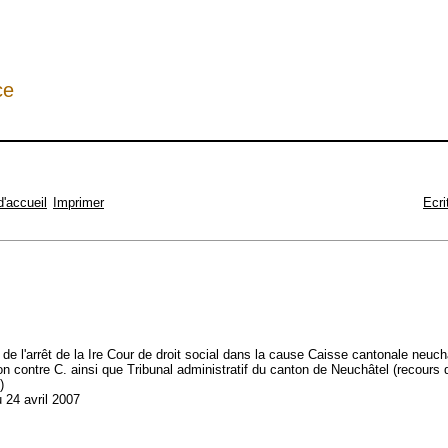
ce
d'accueil
Imprimer
Ecri
t de l'arrêt de la Ire Cour de droit social dans la cause Caisse cantonale neuch
 contre C. ainsi que Tribunal administratif du canton de Neuchâtel (recours d
)
 24 avril 2007