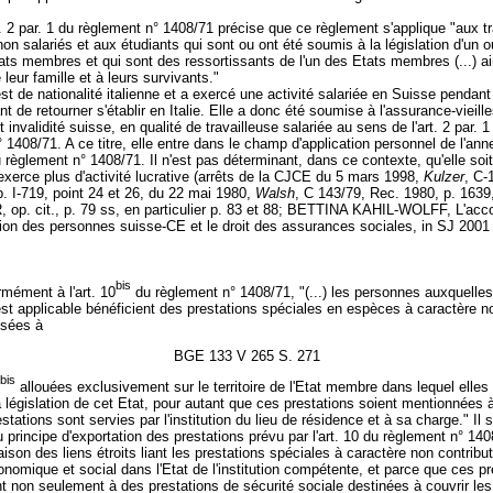
t. 2 par. 1 du règlement n° 1408/71 précise que ce règlement s'applique "aux tr
non salariés et aux étudiants qui sont ou ont été soumis à la législation d'un 
ats membres et qui sont des ressortissants de l'un des Etats membres (...) ai
eur famille et à leurs survivants."
est de nationalité italienne et a exercé une activité salariée en Suisse pendant
t de retourner s'établir en Italie. Elle a donc été soumise à l'assurance-vieill
 invalidité suisse, en qualité de travailleuse salariée au sens de l'art. 2 par. 1
 1408/71. A ce titre, elle entre dans le champ d'application personnel de l'ann
 règlement n° 1408/71. Il n'est pas déterminant, dans ce contexte, qu'elle soit
n'exerce plus d'activité lucrative (arrêts de la CJCE du 5 mars 1998,
Kulzer
, C-
. I-719, point 24 et 26, du 22 mai 1980,
Walsh
, C 143/79, Rec. 1980, p. 1639,
 op. cit., p. 79 ss, en particulier p. 83 et 88; BETTINA KAHIL-WOLFF, L'acco
ation des personnes suisse-CE et le droit des assurances sociales, in SJ 2001 
bis
mément à l'art. 10
du règlement n° 1408/71, "(...) les personnes auxquelles
st applicable bénéficient des prestations spéciales en espèces à caractère n
visées à
BGE 133 V 265 S. 271
bis
allouées exclusivement sur le territoire de l'Etat membre dans lequel elles 
la législation de cet Etat, pour autant que ces prestations soient mentionnées 
stations sont servies par l'institution du lieu de résidence et à sa charge." Il s
 principe d'exportation des prestations prévu par l'art. 10 du règlement n° 140
ison des liens étroits liant les prestations spéciales à caractère non contribut
nomique et social dans l'Etat de l'institution compétente, et parce que ces pr
t non seulement à des prestations de sécurité sociale destinées à couvrir les