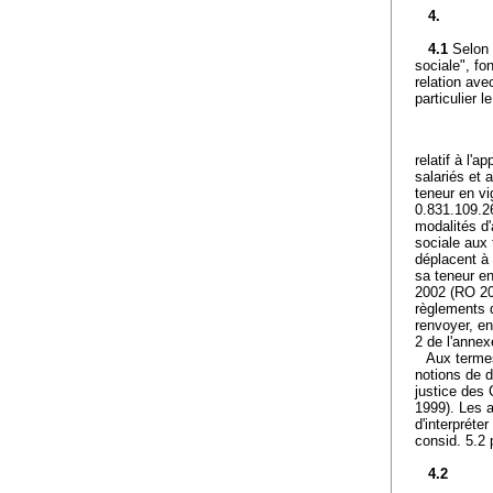
4.
4.1
Selon 
sociale", fon
relation ave
particulier 
relatif à l'
salariés et 
teneur en vi
0.831.109.26
modalités d'
sociale aux 
déplacent à 
sa teneur en
2002 (RO 20
règlements d
renvoyer, en
2 de l'annex
Aux termes
notions de d
justice des
1999). Les a
d'interpréte
consid. 5.2 
4.2