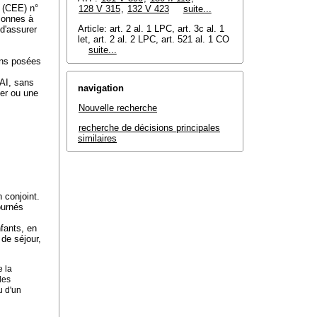
t (CEE) n°
128 V 315
,
132 V 423
suite...
rsonnes à
Article: art. 2 al. 1 LPC, art. 3c al. 1
d'assurer
let, art. 2 al. 2 LPC, art. 521 al. 1 CO
suite...
ions posées
/AI, sans
navigation
ger ou une
Nouvelle recherche
recherche de décisions principales
similaires
 conjoint.
ournés
nfants, en
 de séjour,
e la
les
u d'un