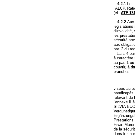
4.2.1
Le l
l'ALCP. Rati
(cf.
ATF 131
4.2.2
Aux 
législations
d'invalidité
les prestati
sécurité soc
aux obligati
par. 2 du rè
L'art. 4 par
à caractère 
au par. 1 ou
couvrir, à t
branches
visées au pa
handicapés.
relevant de 
l'annexe II à
SILVIA BUCH
Vergünstigu
Ergänzungsl
Prestations
Erwin Murer 
de la sécuri
dans le cham