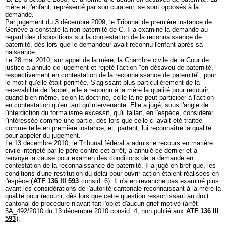
mère et l'enfant, représenté par son curateur, se sont opposés à la
demande.
Par jugement du 3 décembre 2009, le Tribunal de première instance de
Genève a constaté la non-paternité de C. Il a examiné la demande au
regard des dispositions sur la contestation de la reconnaissance de
paternité, dès lors que le demandeur avait reconnu l'enfant après sa
naissance.
Le 28 mai 2010, sur appel de la mère, la Chambre civile de la Cour de
justice a annulé ce jugement et rejeté l'action "en désaveu de paternité,
respectivement en contestation de la reconnaissance de paternité", pour
le motif qu'elle était périmée. S'agissant plus particulièrement de la
recevabilité de l'appel, elle a reconnu à la mère la qualité pour recourir,
quand bien même, selon la doctrine, celle-là ne peut participer à l'action
en contestation qu'en tant qu'intervenante. Elle a jugé, sous l'angle de
l'interdiction du formalisme excessif, qu'il fallait, en l'espèce, considérer
l'intéressée comme une partie, dès lors que celle-ci avait été traitée
comme telle en première instance, et, partant, lui reconnaître la qualité
pour appeler du jugement.
Le 13 décembre 2010, le Tribunal fédéral a admis le recours en matière
civile interjeté par le père contre cet arrêt, a annulé ce dernier et a
renvoyé la cause pour examen des conditions de la demande en
contestation de la reconnaissance de paternité. Il a jugé en bref que, les
conditions d'une restitution du délai pour ouvrir action étaient réalisées en
l'espèce (
ATF 136 III 593
consid. 6). Il n'a en revanche pas examiné plus
avant les considérations de l'autorité cantonale reconnaissant à la mère la
qualité pour recourir, dès lors que cette question ressortissant au droit
cantonal de procédure n'avait fait l'objet d'aucun grief motivé (arrêt
5A_492/2010 du 13 décembre 2010 consid. 4, non publié aux
ATF 136 III
593
).