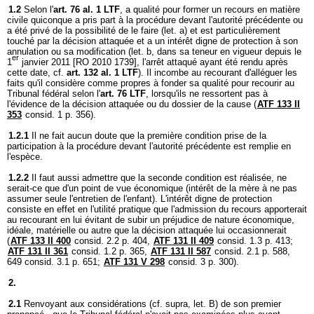
1.2
Selon l'
art. 76 al. 1 LTF
, a qualité pour former un recours en matière
civile quiconque a pris part à la procédure devant l'autorité précédente ou
a été privé de la possibilité de le faire (let. a) et est particulièrement
touché par la décision attaquée et a un intérêt digne de protection à son
annulation ou sa modification (let. b, dans sa teneur en vigueur depuis le
er
1
janvier 2011 [RO 2010 1739], l'arrêt attaqué ayant été rendu après
cette date, cf.
art. 132 al. 1 LTF
). Il incombe au recourant d'alléguer les
faits qu'il considère comme propres à fonder sa qualité pour recourir au
Tribunal fédéral selon l'
art. 76 LTF
, lorsqu'ils ne ressortent pas à
l'évidence de la décision attaquée ou du dossier de la cause (
ATF 133 II
353
consid. 1 p. 356).
1.2.1
Il ne fait aucun doute que la première condition prise de la
participation à la procédure devant l'autorité précédente est remplie en
l'espèce.
1.2.2
Il faut aussi admettre que la seconde condition est réalisée, ne
serait-ce que d'un point de vue économique (intérêt de la mère à ne pas
assumer seule l'entretien de l'enfant). L'intérêt digne de protection
consiste en effet en l'utilité pratique que l'admission du recours apporterait
au recourant en lui évitant de subir un préjudice de nature économique,
idéale, matérielle ou autre que la décision attaquée lui occasionnerait
(
ATF 133 II 400
consid. 2.2 p. 404,
ATF 131 II 409
consid. 1.3 p. 413;
ATF 131 II 361
consid. 1.2 p. 365,
ATF 131 II 587
consid. 2.1 p. 588,
649 consid. 3.1 p. 651;
ATF 131 V 298
consid. 3 p. 300).
2.
2.1
Renvoyant aux considérations (cf. supra, let. B) de son premier