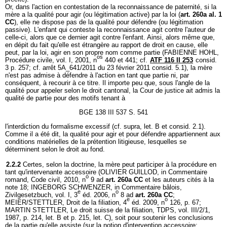
Or, dans l'action en contestation de la reconnaissance de paternité, si la
mère a la qualité pour agir (ou légitimation active) par la loi (
art. 260a al. 1
CC
), elle ne dispose pas de la qualité pour défendre (ou légitimation
passive). L'enfant qui conteste la reconnaissance agit contre l'auteur de
celle-ci, alors que ce dernier agit contre l'enfant. Ainsi, alors même que,
en dépit du fait qu'elle est étrangère au rapport de droit en cause, elle
peut, par la loi, agir en son propre nom comme partie (FABIENNE HOHL,
os
Procédure civile, vol. I, 2001, n
440 et 441; cf.
ATF 116 II 253
consid.
3 p. 257; cf. arrêt 5A_641/2011 du 23 février 2011 consid. 5.1), la mère
n'est pas admise à défendre à l'action en tant que partie ni, par
conséquent, à recourir à ce titre. Il importe peu que, sous l'angle de la
qualité pour appeler selon le droit cantonal, la Cour de justice ait admis la
qualité de partie pour des motifs tenant à
BGE 138 III 537 S. 541
l'interdiction du formalisme excessif (cf. supra, let. B et consid. 2.1).
Comme il a été dit, la qualité pour agir et pour défendre appartiennent aux
conditions matérielles de la prétention litigieuse, lesquelles se
déterminent selon le droit au fond.
2.2.2
Certes, selon la doctrine, la mère peut participer à la procédure en
tant qu'intervenante accessoire (OLIVIER GUILLOD, in Commentaire
o
romand, Code civil, 2010, n
9 ad
art. 260a CC
et les auteurs cités à la
note 18; INGEBORG SCHWENZER, in Commentaire bâlois,
e
o
Zivilgesetzbuch, vol. I, 3
éd. 2006, n
8 ad
art. 260a CC
;
e
o
MEIER/STETTLER, Droit de la filiation, 4
éd. 2009, n
126, p. 67;
MARTIN STETTLER, Le droit suisse de la filiation, TDPS, vol. III/2/1,
1987, p. 214, let. B et p. 215, let. C), soit pour soutenir les conclusions
de la partie qu'elle assiste (sur la notion d'intervention accessoire: