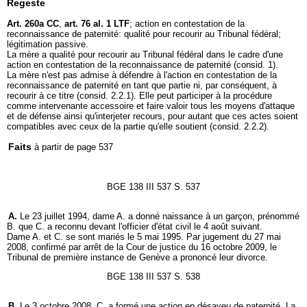
Regeste
Art. 260a CC
,
art. 76 al. 1 LTF
; action en contestation de la
reconnaissance de paternité: qualité pour recourir au Tribunal fédéral;
légitimation passive.
La mère a qualité pour recourir au Tribunal fédéral dans le cadre d'une
action en contestation de la reconnaissance de paternité (consid. 1).
La mère n'est pas admise à défendre à l'action en contestation de la
reconnaissance de paternité en tant que partie ni, par conséquent, à
recourir à ce titre (consid. 2.2.1). Elle peut participer à la procédure
comme intervenante accessoire et faire valoir tous les moyens d'attaque
et de défense ainsi qu'interjeter recours, pour autant que ces actes soient
compatibles avec ceux de la partie qu'elle soutient (consid. 2.2.2).
Faits
à partir de page 537
BGE 138 III 537 S. 537
A.
Le 23 juillet 1994, dame A. a donné naissance à un garçon, prénommé
B. que C. a reconnu devant l'officier d'état civil le 4 août suivant.
Dame A. et C. se sont mariés le 5 mai 1995. Par jugement du 27 mai
2008, confirmé par arrêt de la Cour de justice du 16 octobre 2009, le
Tribunal de première instance de Genève a prononcé leur divorce.
BGE 138 III 537 S. 538
B.
Le 3 octobre 2008, C. a formé une action en désaveu de paternité. La