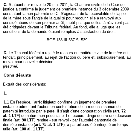
C.
Statuant sur renvoi le 20 mai 2011, la Chambre civile de la Cour de
justice a confirmé le jugement de première instance du 3 décembre 2009
constatant la non-paternité de C. S'agissant de la recevabilité de l'appel
de la mère sous l'angle de la qualité pour recourir, elle a renvoyé aux
considérations de son premier arrêt, motif pris que celles-là n'avaient pas
été critiquées devant le Tribunal fédéral. Au fond, elle a jugé que les
conditions de la demande étaient remplies à satisfaction de droit.
BGE 138 III 537 S. 539
D.
Le Tribunal fédéral a rejeté le recours en matière civile de la mère qui
tendait, principalement, au rejet de l'action du père et, subsidiairement, au
renvoi pour nouvelle décision.
(résumé)
Considérants
Extrait des considérants:
1.
1.1
En l'espèce, l'arrêt litigieux confirme un jugement de première
instance admettant l'action en contestation de la reconnaissance de
paternité introduite par le père. Il s'agit d'une contestation civile (
art. 72
al. 1 LTF
) de nature non pécuniaire. Le recours, dirigé contre une décision
finale (
art. 90 LTF
) rendue - sur renvoi - par l'autorité cantonale de
dernière instance (
art. 75 al. 1 LTF
), a par ailleurs été interjeté en temps
utile (
art. 100 al. 1 LTF
).