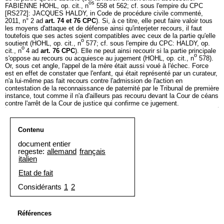
os
FABIENNE HOHL, op. cit., n
558 et 562; cf. sous l'empire du CPC
[RS272]: JACQUES HALDY, in Code de procédure civile commenté,
2011, n° 2 ad
art. 74 et 76 CPC
). Si, à ce titre, elle peut faire valoir tous
les moyens d'attaque et de défense ainsi qu'interjeter recours, il faut
toutefois que ses actes soient compatibles avec ceux de la partie qu'elle
o
soutient (HOHL, op. cit., n
577; cf. sous l'empire du CPC: HALDY, op.
o
cit., n
4 ad
art. 76 CPC
). Elle ne peut ainsi recourir si la partie principale
o
s'oppose au recours ou acquiesce au jugement (HOHL, op. cit., n
578).
Or, sous cet angle, l'appel de la mère était aussi voué à l'échec. Force
est en effet de constater que l'enfant, qui était représenté par un curateur,
n'a lui-même pas fait recours contre l'admission de l'action en
contestation de la reconnaissance de paternité par le Tribunal de première
instance, tout comme il n'a d'ailleurs pas recouru devant la Cour de céans
contre l'arrêt de la Cour de justice qui confirme ce jugement.
Contenu
document entier
regeste:
allemand
français
italien
Etat de fait
Considérants
1
2
Références