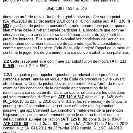
prononcé - que le Tribunal fédéral n'avait pas examinées plus avant
BGE 138 III 537 S. 540
dans son arrêt de renvoi, faute d'un grief motivé du père sur ce point
(5A_492/2010 du 13 décembre 2010 consid. 4, non publié aux
ATF 136 III
593
) -, la Cour de justice a considéré la mère comme une partie, quand
bien même celle-là n'était censée participer à la procédure que comme
intervenante, et a ainsi admis sa qualité pour appeler du jugement de
première instance. Elle a ensuite examiné les conditions de l'action en
contestation de la reconnaissance de paternité, qu'elle a considérées
comme remplies en l'espèce. Cela étant, elle a rejeté l'appel de la mère et
confirmé le jugement de première instance qui constatait la non-paternité.
2.2
Cette issue peut être confirmée par substitution de motifs (
ATF 133
III 545
consid. 2.2 p. 550).
2.2.1
La qualité pour appeler - question qui relevait de la procédure
cantonale avant l'entrée en vigueur du Code de procédure civile - ayant
été admise, la Cour de justice devait, conformément à l'arrêt de renvoi,
examiner les conditions de la demande en contestation de la
reconnaissance de paternité. Dans ce cadre, se posaient les questions -
qui sont examinées d'office (cf.
ATF 110 V 347
consid. 1 p. 348; arrêt
9C_14/2010 du 21 mai 2010 consid. 3.1 et les références) - de la qualité
pour agir (ou légitimation active) et pour défendre (ou légitimation
passive), qui appartiennent aux conditions matérielles de la prétention
litigieuse, lesquelles se déterminent selon le droit au fond et dont le
défaut conduit au rejet de l'action (
ATF 125 III 82
consid. 1a p. 83/84;
ATF 123 III 60
consid. 3a p. 63; cf. arrêts 5A_713/2011 du 2 février 2012
consid. 4.1; 5A_641/2011 du 23 février 2012 consid. 5.1; 9C_14/2010
précité).