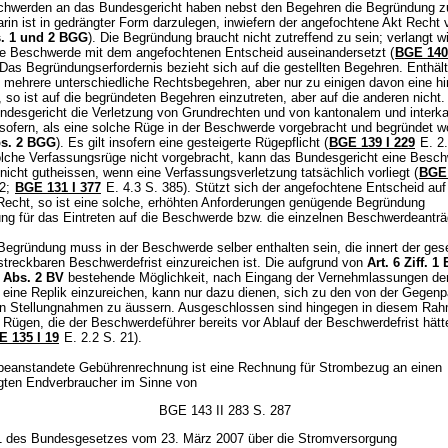
hwerden an das Bundesgericht haben nebst den Begehren die Begründung z
arin ist in gedrängter Form darzulegen, inwiefern der angefochtene Akt Recht v
s. 1 und 2 BGG
). Die Begründung braucht nicht zutreffend zu sein; verlangt wi
ie Beschwerde mit dem angefochtenen Entscheid auseinandersetzt (
BGE 140 
. Das Begründungserfordernis bezieht sich auf die gestellten Begehren. Enthält
mehrere unterschiedliche Rechtsbegehren, aber nur zu einigen davon eine hi
 so ist auf die begründeten Begehren einzutreten, aber auf die anderen nicht
undesgericht die Verletzung von Grundrechten und von kantonalem und interk
nsofern, als eine solche Rüge in der Beschwerde vorgebracht und begründet w
bs. 2 BGG
). Es gilt insofern eine gesteigerte Rügepflicht (
BGE 139 I 229
E. 2.
olche Verfassungsrüge nicht vorgebracht, kann das Bundesgericht eine Besc
nicht gutheissen, wenn eine Verfassungsverletzung tatsächlich vorliegt (
BGE 
32;
BGE 131 I 377
E. 4.3 S. 385). Stützt sich der angefochtene Entscheid auf
Recht, so ist eine solche, erhöhten Anforderungen genügende Begründung
ng für das Eintreten auf die Beschwerde bzw. die einzelnen Beschwerdeanträ
Begründung muss in der Beschwerde selber enthalten sein, die innert der ges
rstreckbaren Beschwerdefrist einzureichen ist. Die aufgrund von
Art. 6 Ziff. 
9 Abs. 2 BV
bestehende Möglichkeit, nach Eingang der Vernehmlassungen de
 eine Replik einzureichen, kann nur dazu dienen, sich zu den von der Gegenp
en Stellungnahmen zu äussern. Ausgeschlossen sind hingegen in diesem Ra
 Rügen, die der Beschwerdeführer bereits vor Ablauf der Beschwerdefrist hät
 135 I 19
E. 2.2 S. 21).
beanstandete Gebührenrechnung ist eine Rechnung für Strombezug an einen
gten Endverbraucher im Sinne von
BGE 143 II 283 S. 287
 1 des Bundesgesetzes vom 23. März 2007 über die Stromversorgung