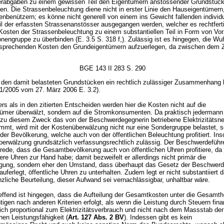
rabgaben zu einem gewissen Teil den Eigentümern anstossender Grundstücke
ten. Die Strassenbeleuchtung diene nicht in erster Linie den Hauseigentümern
enbenützern; es könne nicht generell von einem ins Gewicht fallenden individ
il der erfassten Strassenanstösser ausgegangen werden, welcher es rechtfert
 Kosten der Strassenbeleuchtung zu einem substantiellen Teil in Form von Vo
nengruppe zu überbinden (E. 3.5 S. 318 f,). Zulässig ist es hingegen, die Wuh
tsprechenden Kosten den Grundeigentümern aufzuerlegen, da zwischen dem 
BGE 143 II 283 S. 290
den damit belasteten Grundstücken ein rechtlich zulässiger Zusammenhang 
81/2005 vom 27. März 2006 E. 3.2).
rs als in den zitierten Entscheiden werden hier die Kosten nicht auf die
ümer überwälzt, sondern auf die Stromkonsumenten. Da praktisch jedermann
 zu diesem Zweck das von der Beschwerdegegnerin betriebene Elektrizitätsne
mmt, wird mit der Kostenüberwälzung nicht nur eine Sondergruppe belastet, s
er Bevölkerung, welche auch von der öffentlichen Beleuchtung profitiert. Inso
berwälzung grundsätzlich verfassungsrechtlich zulässig. Der Beschwerdeführer
Abrede, dass die Gesamtbevölkerung auch von öffentlichen Uhren profitiere, d
re Uhren zur Hand habe; damit bezweifelt er allerdings nicht primär die
gung, sondern eher den Umstand, dass überhaupt das Gesetz der Beschwerd
auferlegt, öffentliche Uhren zu unterhalten. Zudem legt er nicht substantiiert d
nzliche Beurteilung, dieser Aufwand sei vernachlässigbar, unhaltbar wäre.
effend ist hingegen, dass die Aufteilung der Gesamtkosten unter die Gesamthe
tigen nach anderen Kriterien erfolgt, als wenn die Leistung durch Steuern fina
ich proportional zum Elektrizitätsverbrauch und nicht nach dem Massstab der
chen Leistungsfähigkeit (
Art. 127 Abs. 2 BV
). Indessen gibt es kein