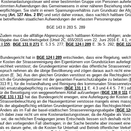
 Kostenanlastungssteuer wird einer bestimmten Gruppe von Personen auferleg
stimmten Aufwendungen des Gemeinwesens in einer näheren Beziehung stehe
uerpflichtigen. Sie steht in einem Spannungsverhältnis zum Grundsatz der All
rung (
Art. 127 Abs. 2 BV
) und setzt daher voraus, dass sachlich haltbare Gr
ie betreffenden staatlichen Aufwendungen der erfassten Personengruppe
BGE 143 II 283 S. 289
Zudem muss die allfällige Abgrenzung nach haltbaren Kriterien erfolgen; ander
 Abgabe das Gleichheitsgebot (Urteil 2C_655/2015 vom 22. Juni 2016 E. 4.1, n
 I 155
;
BGE 131 II 271
E. 5.3 S. 277;
BGE 124 I 289
E. 3b S. 292;
BGE 122
Bundesgericht hat in
BGE 124 I 289
entschieden, dass eine Regelung, welch
der Kosten der Strassenreinigung den Eigentümern von Grundstücken auferlegt
eichheit verstösst; die Grundeigentümer würden das öffentliche Strassennetz
Anspruch nehmen als die übrige Bevölkerung und zögen daraus auch nicht eine
utzen (E. 3e). Aus den gleichen Gründen verstösst es gegen die Rechtsgleich
lich die Grundeigentümer mit der gesamten Feuerschutzabgabe zu belasten (
313 ff.), für die Instandhaltung und Reinigung des kommunalen Strassennetze
iär) ersatzabgabepflichtig zu erklären (
BGE 131 I 1
E. 4.3 und 4.4 S. 7 ff.) o
für die Beseitigung von weggeworfenem Abfall aufzuerlegen (
BGE 138 II 111
E
BGE 131 I 313
hat das Bundesgericht erwogen, eine Auferlegung der Kosten d
n Strassenbeleuchtung an die Hauseigentümer verstosse mangels eines mass
ils der abgabepflichtig erklärten Grundeigentümer gegen das Rechtsgleichheit
 Anders als im Fall der basel-städtischen Strassenreinigungsabgabe (
BGE 124
ich dabei zwar nicht um eine Kostenanlastungssteuer, da die Abgabe als Vorz
 sei; die rechtlichen Erwägungen jenes Entscheids liessen sich deshalb nicht
auf den vorliegenden Fall übertragen; in der Sache bestehe aber insoweit eine
, als es darum gehe, ob die Kosten für Unterhalt und Betrieb öffentlicher Verk