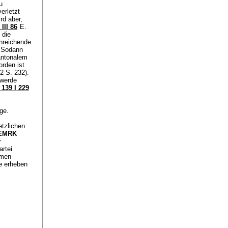
u
erletzt
rd aber,
III 86
E.
 die
nreichende
. Sodann
antonalem
orden ist
2 S. 232).
hwerde
139 I 229
ge.
etzlichen
1 EMRK
r
artei
hmen
te erheben