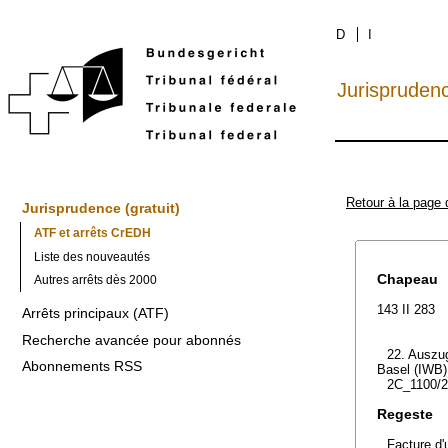
D
I
Jurispruden
Retour à la page 
Jurisprudence (gratuit)
ATF et arrêts CrEDH
Liste des nouveautés
Chapeau
Autres arrêts dès 2000
143 II 283
Arrêts principaux (ATF)
Recherche avancée pour abonnés
22. Auszug
Abonnements RSS
Basel (IWB) 
2C_1100/2
Regeste
Facture d'