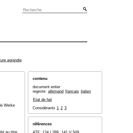
ture agrandie
contenu
document entier
regeste:
allemand
français
italien
Etat de fait
lle Werke
Considérants
1
2
3
références
té au titre
ATF:
124 I 289
,
141 V 509
,