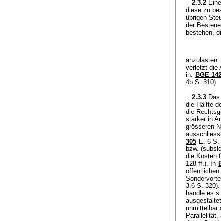
2.3.2
Eine
diese zu be
übrigen Ste
der Besteue
bestehen, d
anzulasten. 
verletzt die
in:
BGE 142
4b S. 310).
2.3.3
Das 
die Hälfte 
die Rechtsgl
stärker in 
grösseren N
ausschliess
305
E. 6 S. 
bzw. (subsid
die Kosten 
128 ff.). In
öffentliche
Sondervorte
3.6 S. 320).
handle es s
ausgestaltet
unmittelbar 
Parallelität