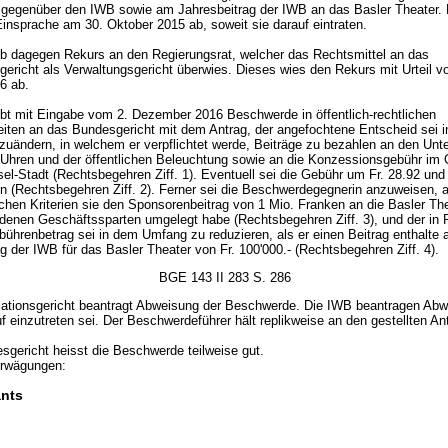
 gegenüber den IWB sowie am Jahresbeitrag der IWB an das Basler Theater.
Einsprache am 30. Oktober 2015 ab, soweit sie darauf eintraten.
ob dagegen Rekurs an den Regierungsrat, welcher das Rechtsmittel an das
gericht als Verwaltungsgericht überwies. Dieses wies den Rekurs mit Urteil v
6 ab.
ebt mit Eingabe vom 2. Dezember 2016 Beschwerde in öffentlich-rechtlichen
iten an das Bundesgericht mit dem Antrag, der angefochtene Entscheid sei 
uändern, in welchem er verpflichtet werde, Beiträge zu bezahlen an den Unte
n Uhren und der öffentlichen Beleuchtung sowie an die Konzessionsgebühr im 
l-Stadt (Rechtsbegehren Ziff. 1). Eventuell sei die Gebühr um Fr. 28.92 und
en (Rechtsbegehren Ziff. 2). Ferner sei die Beschwerdegegnerin anzuweisen,
hen Kriterien sie den Sponsorenbeitrag von 1 Mio. Franken an die Basler The
edenen Geschäftssparten umgelegt habe (Rechtsbegehren Ziff. 3), und der in
bührenbetrag sei in dem Umfang zu reduzieren, als er einen Beitrag enthalte 
g der IWB für das Basler Theater von Fr. 100'000.- (Rechtsbegehren Ziff. 4).
BGE 143 II 283 S. 286
lationsgericht beantragt Abweisung der Beschwerde. Die IWB beantragen Abw
f einzutreten sei. Der Beschwerdeführer hält replikweise an den gestellten An
gericht heisst die Beschwerde teilweise gut.
rwägungen:
nts