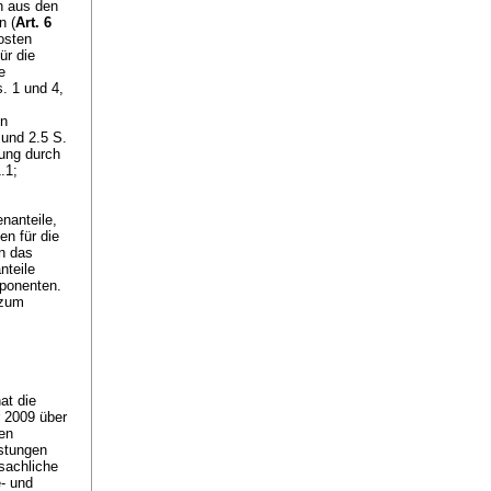
n aus den
n (
Art. 6
osten
ür die
e
. 1 und 4,
en
 und 2.5 S.
rung durch
.1;
nanteile,
en für die
n das
nteile
mponenten.
 zum
at die
 2009 über
den
istungen
sachliche
e- und