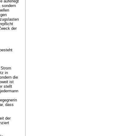
 auferlegt
, sondern
uellen
igen
rzugslasten
rpflicht
Zweck der
besteht
 Strom
tz in
ondern die
weit ist
 stellt
a jedermann
egegnerin
ar, dass
it der
nziert