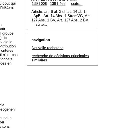
u coût qui
139 I 229
,
138 I 468
suite...
 l'ElCom.
Article: art. 6 al. 3 et
art. 14 al. 1
LApEl
, Art. 14 Abs. 1 StromVG, Art.
127 Abs. 1 BV, Art. 127 Abs. 2 BV
suite...
es
coût
un groupe
4). En
navigation
viole le
ntribution
Nouvelle recherche
 critères
l n'est pas
recherche de décisions principales
tionnels
similaires
ences en
die
bezogenen
nung in
der
antons