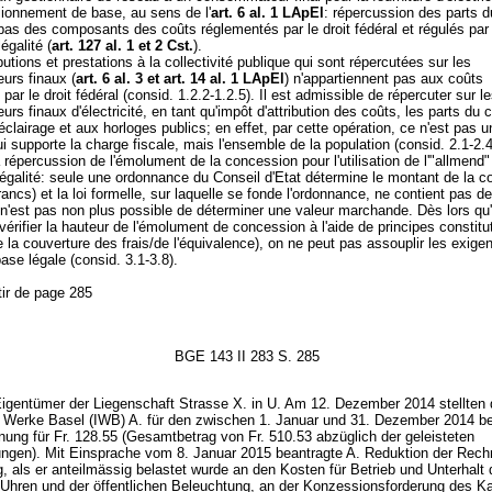
sionnement de base, au sens de l'
art. 6 al. 1 LApEl
: répercussion des parts d
pas des composants des coûts réglementés par le droit fédéral et régulés par
égalité (
art. 127 al. 1 et 2 Cst.
).
butions et prestations à la collectivité publique qui sont répercutées sur les
rs finaux (
art. 6 al. 3 et
art. 14 al. 1 LApEl
) n'appartiennent pas aux coûts
par le droit fédéral (consid. 1.2.2-1.2.5). Il est admissible de répercuter sur l
s finaux d'électricité, en tant qu'impôt d'attribution des coûts, les parts du 
l'éclairage et aux horloges publics; en effet, par cette opération, ce n'est pas 
qui supporte la charge fiscale, mais l'ensemble de la population (consid. 2.1-2.
 répercussion de l'émolument de la concession pour l'utilisation de l'"allmend" 
légalité: seule une ordonnance du Conseil d'Etat détermine le montant de la co
rancs) et la loi formelle, sur laquelle se fonde l'ordonnance, ne contient pas de
l n'est pas non plus possible de déterminer une valeur marchande. Dès lors qu'i
vérifier la hauteur de l'émolument de concession à l'aide de principes constitu
e la couverture des frais/de l'équivalence), on ne peut pas assouplir les exig
ase légale (consid. 3.1-3.8).
tir de page 285
BGE 143 II 283 S. 285
Eigentümer der Liegenschaft Strasse X. in U. Am 12. Dezember 2014 stellten 
en Werke Basel (IWB) A. für den zwischen 1. Januar und 31. Dezember 2014 
ung für Fr. 128.55 (Gesamtbetrag von Fr. 510.53 abzüglich der geleisteten
ngen). Mit Einsprache vom 8. Januar 2015 beantragte A. Reduktion der Rech
 als er anteilmässig belastet wurde an den Kosten für Betrieb und Unterhalt 
n Uhren und der öffentlichen Beleuchtung, an der Konzessionsforderung des K