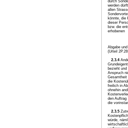
durch Sonde
werden dürf
allen Strass
Sondervorte
könnte, die
dieser Perso
bzw. die en
erhobenen
Abgabe und 
(Urteil 2P.2
2.3.4
Ande
Grundeigent
bezieht und
Anspruch ni
Gesamtheit d
die Kostenü
freilich in 
ohnehin ande
Kostenverle
den Auftrag 
die vorinsta
2.3.5
Zutr
Kostenpflich
würde, näml
wirtschaftli