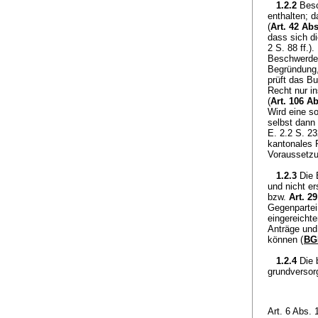
1.2.2
Besc
enthalten; d
(
Art. 42 Ab
dass sich d
2 S. 88 ff.)
Beschwerde 
Begründung,
prüft das B
Recht nur i
(
Art. 106 A
Wird eine s
selbst dann 
E. 2.2 S. 2
kantonales 
Voraussetzu
1.2.3
Die 
und nicht e
bzw.
Art. 2
Gegenpartei
eingereicht
Anträge und
können (
BGE
1.2.4
Die 
grundversor
Art. 6 Abs.