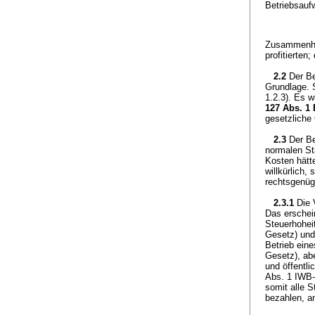
Betriebsauf
Zusammenhan
profitierten
2.2
Der Be
Grundlage. S
1.2.3). Es w
127 Abs. 1
gesetzliche 
2.3
Der Be
normalen St
Kosten hätt
willkürlich,
rechtsgenüg
2.3.1
Die 
Das erschei
Steuerhoheit
Gesetz) und
Betrieb eine
Gesetz), abe
und öffentl
Abs. 1 IWB-
somit alle 
bezahlen, an