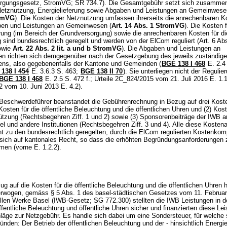
rgungsgesetz, StromVG; SR 734.7). Die Gesamtgebühr setzt sich zusamme
Netznutzung, Energielieferung sowie Abgaben und Leistungen an Gemeinwese
romVG
). Die Kosten der Netznutzung umfassen ihrerseits die anrechenbaren K
ben und Leistungen an Gemeinwesen (
Art. 14 Abs. 1 StromVG
). Die Kosten f
erung (im Bereich der Grundversorgung) sowie die anrechenbaren Kosten für di
sind bundesrechtlich geregelt und werden von der ElCom reguliert (Art. 6 Abs
sowie
Art. 22 Abs. 2 lit. a und b StromVG
). Die Abgaben und Leistungen an
 richten sich demgegenüber nach der Gesetzgebung des jeweils zuständig
s, also gegebenenfalls der Kantone und Gemeinden (
BGE 138 I 468
E. 2.4
138 I 454
E. 3.6.3 S. 463;
BGE 138 II 70
). Sie unterliegen nicht der Regulie
BGE 138 I 468
E. 2.5 S. 472 f.; Urteile 2C_824/2015 vom 21. Juli 2016 E. 1.1
 vom 10. Juni 2013 E. 4.2).
Beschwerdeführer beanstandet die Gebührenrechnung in Bezug auf drei Koste
Kosten für die öffentliche Beleuchtung und die öffentlichen Uhren und (2) Kost
tzung (Rechtsbegehren Ziff. 1 und 2) sowie (3) Sponsorenbeiträge der IWB a
l und andere Institutionen (Rechtsbegehren Ziff. 3 und 4). Alle diese Kostena
ht zu den bundesrechtlich geregelten, durch die ElCom regulierten Kostenko
 sich auf kantonales Recht, so dass die erhöhten Begründungsanforderungen
en (vorne E. 1.2.2).
ug auf die Kosten für die öffentliche Beleuchtung und die öffentlichen Uhren h
erwogen, gemäss § 5 Abs. 1 des basel-städtischen Gesetzes vom 11. Februar
iellen Werke Basel (IWB-Gesetz; SG 772.300) stellten die IWB Leistungen in 
fentliche Beleuchtung und öffentliche Uhren sicher und finanzierten diese Le
läge zur Netzgebühr. Es handle sich dabei um eine Sondersteuer, für welche 
nden: Der Betrieb der öffentlichen Beleuchtung und der - hinsichtlich Energi