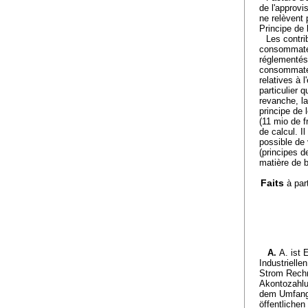
de l'approvi
ne relèvent 
Principe de l
Les contri
consommateu
réglementés 
consommateur
relatives à 
particulier 
revanche, la
principe de 
(11 mio de f
de calcul. I
possible de 
(principes d
matière de b
Faits
à par
A.
A. ist 
Industriell
Strom Rechn
Akontozahlu
dem Umfang,
öffentliche