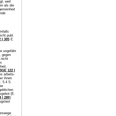
t, weil
n als die
gemeinheit
ünde
nfalls
icht publ.
 I 305
E.
e ungefähr
, gegen
 nicht
n
heit,
BGE 122 I
s arbeits-
der ihnen
. 5.4 S.
er
geblichen
sgebot (E.
 I 289
)
ugslast
ehrswege