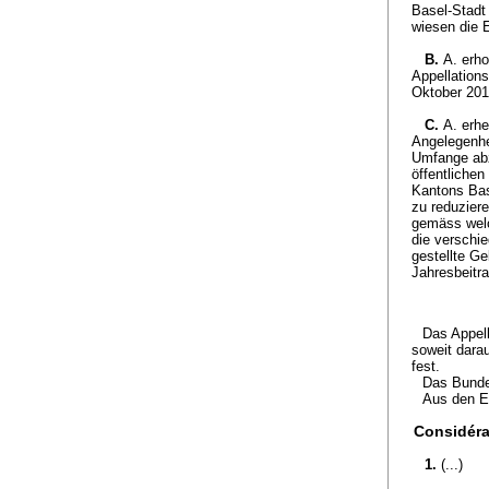
Basel-Stadt
wiesen die 
B.
A. erh
Appellations
Oktober 201
C.
A. erh
Angelegenhe
Umfange abz
öffentliche
Kantons Base
zu reduzier
gemäss welc
die verschi
gestellte Ge
Jahresbeitra
Das Appel
soweit darau
fest.
Das Bundes
Aus den E
Considéra
1.
(...)