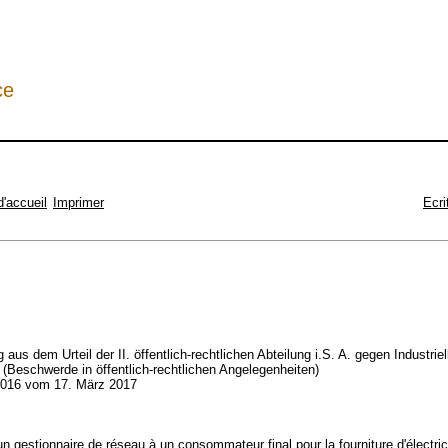
ce
d'accueil
Imprimer
Ecri
 aus dem Urteil der II. öffentlich-rechtlichen Abteilung i.S. A. gegen Industrie
(Beschwerde in öffentlich-rechtlichen Angelegenheiten)
016 vom 17. März 2017
un gestionnaire de réseau à un consommateur final pour la fourniture d'électrici