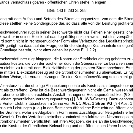
wands vernachlässigbaren - öffentlichen Uhren stehe in engem
BGE 143 II 283 S. 288
g mit dem Aufbau und Betrieb des Stromleitungsnetzes, von dem die Stro
; diese stellten keine Sondergruppe dar, so dass alle von der Leistung profitiert
schwerdeführer rügt in seiner Beschwerde nicht das Fehlen einer gesetzlich
oweit er in seiner Replik auf das Legalitätsprinzip hinweist, ist dies verspätet
ird somit nicht in rechtsgenüglicher Form eine Verletzung des Legalitätsprinz
 BV
gerügt, so dass auf die Frage, ob für die streitigen Kostenanteile eine ge
Grundlage besteht, nicht einzugehen ist (vorne E. 1.2.2).
schwerdeführer rügt hingegen, die Kosten der Stadtbeleuchtung gehörten zu
aatsunkosten, die von der Sache her durch die Steuerzahler zu bezahlen seie
en nichts zu tun mit dem Elektrizitätsbezug der privaten Stromabnehmer. Es 
 sie mittels Elektrizitätsbezug auf die Stromkonsumenten zu überwälzen. Er rüg
licher Weise, die Voraussetzungen für eine Kostenüberwälzung seien nicht g
Vorinstanz hat die streitige Abgabekomponente als Kostenanlastungssteuer qua
nt als zutreffend. Zwar ist die Beschwerdegegnerin nicht ein Gemeinwesen mi
, aber eine öffentlichrechtliche Anstalt mit eigener Rechtspersönlichkeit (§ 2
 einem gesetzlichen Versorgungsauftrag (§§ 3 ff. IWB-Gesetz). Dazu gehören
s Verteil-Elektrizitätsnetzes im Sinne von
Art. 5 Abs. 1 StromVG
(§ 4 Abs. 1
r auch Leistungen (u.a.) in den Bereichen öffentliche Beleuchtung, öffentlich
iche Brunnen, wofür sie Abgaben in Form eines Zuschlags zur Netzgebühr erhe
Gesetz). Da der Verteilnetzbetreiber zumindest ein faktisches Netzmonopol h
Stromkonsumenten verpflichtet, mit ihren Abgaben, die sie an die Beschwerde
 die Kosten der öffentlichen Beleuchtung und der öffentlichen Uhren beizutra