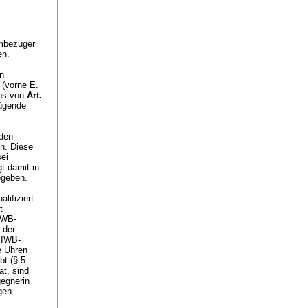
mbezüger
en.
en
 (vorne E.
ips von
Art.
nügende
 den
n. Diese
sei
t damit in
egeben.
lifiziert.
t
 IWB-
 der
 IWB-
e Uhren
bt (§ 5
at, sind
gegnerin
gen.