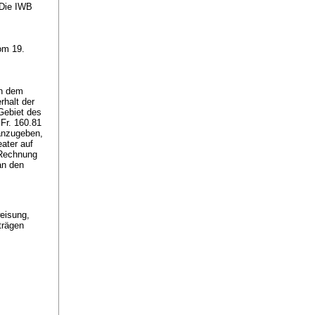
 Die IWB
om 19.
in dem
rhalt der
Gebiet des
 Fr. 160.81
 anzugeben,
ater auf
 Rechnung
an den
eisung,
trägen