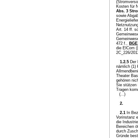
(Stromverso
Kosten für 
Abs. 3 St
sowie Abga
Energielief
Netznutzung 
Art. 14 ff. 
Gemeinwesen
Gemeinwesen
472 f.,
BGE 
die ElCom (
2C_226/2012
1.2.5
Der 
nämlich (1) 
Allmendbenü
Theater Base
gehören nic
Sie stützen
Tragen komm
(...)
2.
2.1
In Bez
Vorinstanz 
die Industr
Bereichen öf
durch Zusch
Gründe bestü