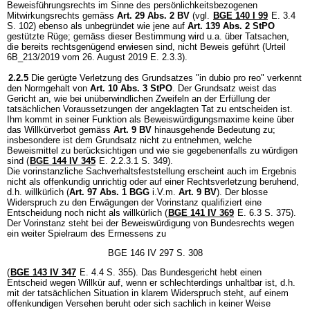
Beweisführungsrechts im Sinne des persönlichkeitsbezogenen
Mitwirkungsrechts gemäss
Art. 29 Abs. 2 BV
(vgl.
BGE 140 I 99
E. 3.4
S. 102) ebenso als unbegründet wie jene auf
Art. 139 Abs. 2 StPO
gestützte Rüge; gemäss dieser Bestimmung wird u.a. über Tatsachen,
die bereits rechtsgenügend erwiesen sind, nicht Beweis geführt (Urteil
6B_213/2019 vom 26. August 2019 E. 2.3.3).
2.2.5
Die gerügte Verletzung des Grundsatzes "in dubio pro reo" verkennt
den Normgehalt von
Art. 10 Abs. 3 StPO
. Der Grundsatz weist das
Gericht an, wie bei unüberwindlichen Zweifeln an der Erfüllung der
tatsächlichen Voraussetzungen der angeklagten Tat zu entscheiden ist.
Ihm kommt in seiner Funktion als Beweiswürdigungsmaxime keine über
das Willkürverbot gemäss
Art. 9 BV
hinausgehende Bedeutung zu;
insbesondere ist dem Grundsatz nicht zu entnehmen, welche
Beweismittel zu berücksichtigen und wie sie gegebenenfalls zu würdigen
sind (
BGE 144 IV 345
E. 2.2.3.1 S. 349).
Die vorinstanzliche Sachverhaltsfeststellung erscheint auch im Ergebnis
nicht als offenkundig unrichtig oder auf einer Rechtsverletzung beruhend,
d.h. willkürlich (
Art. 97 Abs. 1 BGG
i.V.m.
Art. 9 BV
). Der blosse
Widerspruch zu den Erwägungen der Vorinstanz qualifiziert eine
Entscheidung noch nicht als willkürlich (
BGE 141 IV 369
E. 6.3 S. 375).
Der Vorinstanz steht bei der Beweiswürdigung von Bundesrechts wegen
ein weiter Spielraum des Ermessens zu
BGE 146 IV 297 S. 308
(
BGE 143 IV 347
E. 4.4 S. 355). Das Bundesgericht hebt einen
Entscheid wegen Willkür auf, wenn er schlechterdings unhaltbar ist, d.h.
mit der tatsächlichen Situation in klarem Widerspruch steht, auf einem
offenkundigen Versehen beruht oder sich sachlich in keiner Weise