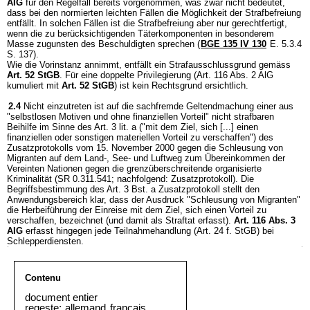
AIG
für den Regelfall bereits vorgenommen, was zwar nicht bedeutet,
dass bei den normierten leichten Fällen die Möglichkeit der Strafbefreiung
entfällt. In solchen Fällen ist die Strafbefreiung aber nur gerechtfertigt,
wenn die zu berücksichtigenden Täterkomponenten in besonderem
Masse zugunsten des Beschuldigten sprechen (
BGE 135 IV 130
E. 5.3.4
S. 137).
Wie die Vorinstanz annimmt, entfällt ein Strafausschlussgrund gemäss
Art. 52 StGB
. Für eine doppelte Privilegierung (Art. 116 Abs. 2 AlG
kumuliert mit
Art. 52 StGB
) ist kein Rechtsgrund ersichtlich.
2.4
Nicht einzutreten ist auf die sachfremde Geltendmachung einer aus
"selbstlosen Motiven und ohne finanziellen Vorteil" nicht strafbaren
Beihilfe im Sinne des Art. 3 lit. a ("mit dem Ziel, sich [...] einen
finanziellen oder sonstigen materiellen Vorteil zu verschaffen") des
Zusatzprotokolls vom 15. November 2000 gegen die Schleusung von
Migranten auf dem Land-, See- und Luftweg zum Übereinkommen der
Vereinten Nationen gegen die grenzüberschreitende organisierte
Kriminalität (SR 0.311.541; nachfolgend: Zusatzprotokoll). Die
Begriffsbestimmung des Art. 3 Bst. a Zusatzprotokoll stellt den
Anwendungsbereich klar, dass der Ausdruck "Schleusung von Migranten"
die Herbeiführung der Einreise mit dem Ziel, sich einen Vorteil zu
verschaffen, bezeichnet (und damit als Straftat erfasst).
Art. 116 Abs. 3
AIG
erfasst hingegen jede Teilnahmehandlung (Art. 24 f. StGB) bei
Schlepperdiensten.
Contenu
document entier
regeste:
allemand
français