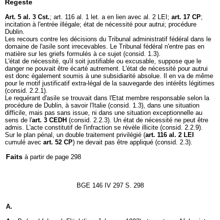
Regeste
Art. 5 al. 3 Cst.
; art. 116 al. 1 let. a en lien avec al. 2 LEI;
art. 17 CP
;
incitation à l'entrée illégale; état de nécessité pour autrui; procédure
Dublin.
Les recours contre les décisions du Tribunal administratif fédéral dans le
domaine de l'asile sont irrecevables. Le Tribunal fédéral n'entre pas en
matière sur les griefs formulés à ce sujet (consid. 1.3).
L'état de nécessité, qu'il soit justifiable ou excusable, suppose que le
danger ne pouvait être écarté autrement. L'état de nécessité pour autrui
est donc également soumis à une subsidiarité absolue. Il en va de même
pour le motif justificatif extra-légal de la sauvegarde des intérêts légitimes
(consid. 2.2.1).
Le requérant d'asile se trouvait dans l'Etat membre responsable selon la
procédure de Dublin, à savoir l'Italie (consid. 1.3), dans une situation
difficile, mais pas sans issue, ni dans une situation exceptionnelle au
sens de l'
art. 3 CEDH
(consid. 2.2.3). Un état de nécessité ne peut être
admis. L'acte constitutif de l'infraction se révèle illicite (consid. 2.2.9).
Sur le plan pénal, un double traitement privilégié (
art. 116 al. 2 LEI
cumulé avec
art. 52 CP
) ne devait pas être appliqué (consid. 2.3).
Faits
à partir de page 298
BGE 146 IV 297 S. 298
A.