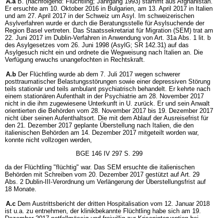
A.a
B. (nachfolgend: Flüchtling; Jahrgang 1993) stammt aus Afghanistan.
Er ersuchte am 10. Oktober 2016 in Bulgarien, am 13. April 2017 in Italien
und am 27. April 2017 in der Schweiz um Asyl. Im schweizerischen
Asylverfahren wurde er durch die Beratungsstelle für Asylsuchende der
Region Basel vertreten. Das Staatssekretariat für Migration (SEM) trat am
22. Juni 2017 im Dublin-Verfahren in Anwendung von Art. 31a Abs. 1 lit. b
des Asylgesetzes vom 26. Juni 1998 (AsylG; SR 142.31) auf das
Asylgesuch nicht ein und ordnete die Wegweisung nach Italien an. Die
Verfügung erwuchs unangefochten in Rechtskraft.
A.b
Der Flüchtling wurde ab dem 7. Juli 2017 wegen schwerer
posttraumatischer Belastungsstörungen sowie einer depressiven Störung
teils stationär und teils ambulant psychiatrisch behandelt. Er kehrte nach
einem stationären Aufenthalt in der Psychiatrie am 28. November 2017
nicht in die ihm zugewiesene Unterkunft in U. zurück. Er und sein Anwalt
orientierten die Behörden vom 28. November 2017 bis 19. Dezember 2017
nicht über seinen Aufenthaltsort. Die mit dem Ablauf der Ausreisefrist für
den 21. Dezember 2017 geplante Überstellung nach Italien, die den
italienischen Behörden am 14. Dezember 2017 mitgeteilt worden war,
konnte nicht vollzogen werden,
BGE 146 IV 297 S. 299
da der Flüchtling "flüchtig" war. Das SEM ersuchte die italienischen
Behörden mit Schreiben vom 20. Dezember 2017 gestützt auf Art. 29
Abs. 2 Dublin-III-Verordnung um Verlängerung der Überstellungsfrist auf
18 Monate.
A.c
Dem Austrittsbericht der dritten Hospitalisation vom 12. Januar 2018
ist u.a. zu entnehmen, der klinikbekannte Flüchtling habe sich am 19.