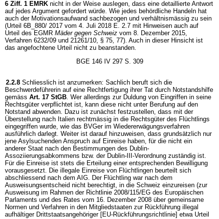
6 Ziff. 1 EMRK
nicht in der Weise auslegen, dass eine detaillierte Antwort
auf jedes Argument gefordert würde. Wie jedes behördliche Handeln hat
auch der Motivationsaufwand sachbezogen und verhältnismässig zu sein
(Urteil 6B_880/ 2017 vom 4. Juli 2018 E. 2.7 mit Hinweisen auch auf
Urteil des EGMR
Mäder gegen Schweiz
vom 8. Dezember 2015,
Verfahren 6232/09 und 21261/10, § 75, 77). Auch in dieser Hinsicht ist
das angefochtene Urteil nicht zu beanstanden.
BGE 146 IV 297 S. 309
2.2.8
Schliesslich ist anzumerken: Sachlich beruft sich die
Beschwerdeführerin auf eine Rechtfertigung ihrer Tat durch Notstandshilfe
gemäss
Art. 17 StGB
. Wer allerdings zur Duldung von Eingriffen in seine
Rechtsgüter verpflichtet ist, kann diese nicht unter Berufung auf den
Notstand abwenden. Dazu ist zunächst festzustellen, dass mit der
Überstellung nach Italien rechtmässig in die Rechtsgüter des Flüchtlings
eingegriffen wurde, wie das BVGer im Wiedererwägungsverfahren
ausführlich darlegt. Weiter ist darauf hinzuweisen, dass grundsätzlich nur
jene Asylsuchenden Anspruch auf Einreise haben, für die nicht ein
anderer Staat nach den Bestimmungen des Dublin-
Assoziierungsabkommens bzw. der Dublin-III-Verordnung zuständig ist.
Für die Einreise ist stets die Erteilung einer entsprechenden Bewilligung
vorausgesetzt. Die illegale Einreise von Flüchtlingen beurteilt sich
abschliessend nach dem AIG. Der Flüchtling war nach dem
Ausweisungsentscheid nicht berechtigt, in die Schweiz einzureisen (zur
Ausweisung im Rahmen der Richtlinie 2008/115/EG des Europäischen
Parlaments und des Rates vom 16. Dezember 2008 über gemeinsame
Normen und Verfahren in den Mitgliedstaaten zur Rückführung illegal
aufhältiger Drittstaatsangehöriger [EU-Rückführungsrichtlinie] etwa Urteil