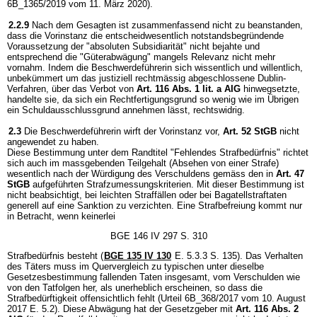
6B_1365/2019 vom 11. März 2020).
2.2.9
Nach dem Gesagten ist zusammenfassend nicht zu beanstanden,
dass die Vorinstanz die entscheidwesentlich notstandsbegründende
Voraussetzung der "absoluten Subsidiarität" nicht bejahte und
entsprechend die "Güterabwägung" mangels Relevanz nicht mehr
vornahm. Indem die Beschwerdeführerin sich wissentlich und willentlich,
unbekümmert um das justiziell rechtmässig abgeschlossene Dublin-
Verfahren, über das Verbot von
Art. 116 Abs. 1 lit. a AIG
hinwegsetzte,
handelte sie, da sich ein Rechtfertigungsgrund so wenig wie im Übrigen
ein Schuldausschlussgrund annehmen lässt, rechtswidrig.
2.3
Die Beschwerdeführerin wirft der Vorinstanz vor,
Art. 52 StGB
nicht
angewendet zu haben.
Diese Bestimmung unter dem Randtitel "Fehlendes Strafbedürfnis" richtet
sich auch im massgebenden Teilgehalt (Absehen von einer Strafe)
wesentlich nach der Würdigung des Verschuldens gemäss den in
Art. 47
StGB
aufgeführten Strafzumessungskriterien. Mit dieser Bestimmung ist
nicht beabsichtigt, bei leichten Straffällen oder bei Bagatellstraftaten
generell auf eine Sanktion zu verzichten. Eine Strafbefreiung kommt nur
in Betracht, wenn keinerlei
BGE 146 IV 297 S. 310
Strafbedürfnis besteht (
BGE 135 IV 130
E. 5.3.3 S. 135). Das Verhalten
des Täters muss im Quervergleich zu typischen unter dieselbe
Gesetzesbestimmung fallenden Taten insgesamt, vom Verschulden wie
von den Tatfolgen her, als unerheblich erscheinen, so dass die
Strafbedürftigkeit offensichtlich fehlt (Urteil 6B_368/2017 vom 10. August
2017 E. 5.2). Diese Abwägung hat der Gesetzgeber mit
Art. 116 Abs. 2