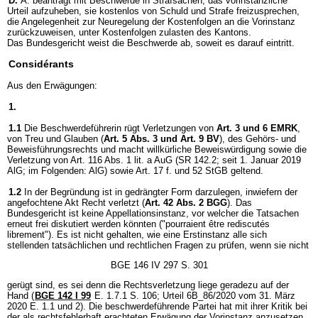
D.
A. beantragt mit Beschwerde in Strafsachen, das vorinstanzliche
Urteil aufzuheben, sie kostenlos von Schuld und Strafe freizusprechen,
die Angelegenheit zur Neuregelung der Kostenfolgen an die Vorinstanz
zurückzuweisen, unter Kostenfolgen zulasten des Kantons.
Das Bundesgericht weist die Beschwerde ab, soweit es darauf eintritt.
Considérants
Aus den Erwägungen:
1.
1.1
Die Beschwerdeführerin rügt Verletzungen von
Art. 3 und 6 EMRK
,
von Treu und Glauben (
Art. 5 Abs. 3 und
Art. 9 BV
), des Gehörs- und
Beweisführungsrechts und macht willkürliche Beweiswürdigung sowie die
Verletzung von Art. 116 Abs. 1 lit. a AuG (SR 142.2; seit 1. Januar 2019
AlG; im Folgenden: AlG) sowie Art. 17 f. und 52 StGB geltend.
1.2
In der Begründung ist in gedrängter Form darzulegen, inwiefern der
angefochtene Akt Recht verletzt (
Art. 42 Abs. 2 BGG
). Das
Bundesgericht ist keine Appellationsinstanz, vor welcher die Tatsachen
erneut frei diskutiert werden könnten ("pourraient être rediscutés
librement"). Es ist nicht gehalten, wie eine Erstinstanz alle sich
stellenden tatsächlichen und rechtlichen Fragen zu prüfen, wenn sie nicht
BGE 146 IV 297 S. 301
gerügt sind, es sei denn die Rechtsverletzung liege geradezu auf der
Hand (
BGE 142 I 99
E. 1.7.1 S. 106; Urteil 6B_86/2020 vom 31. März
2020 E. 1.1 und 2). Die beschwerdeführende Partei hat mit ihrer Kritik bei
der als rechtsfehlerhaft erachteten Erwägung der Vorinstanz anzusetzen