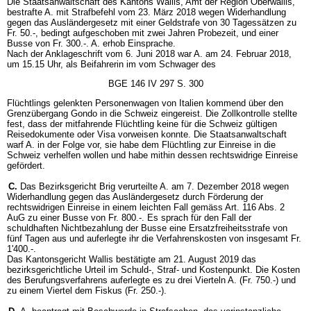
Die Staatsanwaltschaft des Kantons Wallis, Amt der Region Oberwallis,
bestrafte A. mit Strafbefehl vom 23. März 2018 wegen Widerhandlung
gegen das Ausländergesetz mit einer Geldstrafe von 30 Tagessätzen zu
Fr. 50.-, bedingt aufgeschoben mit zwei Jahren Probezeit, und einer
Busse von Fr. 300.-. A. erhob Einsprache.
Nach der Anklageschrift vom 6. Juni 2018 war A. am 24. Februar 2018,
um 15.15 Uhr, als Beifahrerin im vom Schwager des
BGE 146 IV 297 S. 300
Flüchtlings gelenkten Personenwagen von Italien kommend über den
Grenzübergang Gondo in die Schweiz eingereist. Die Zollkontrolle stellte
fest, dass der mitfahrende Flüchtling keine für die Schweiz gültigen
Reisedokumente oder Visa vorweisen konnte. Die Staatsanwaltschaft
warf A. in der Folge vor, sie habe dem Flüchtling zur Einreise in die
Schweiz verhelfen wollen und habe mithin dessen rechtswidrige Einreise
gefördert.
C.
Das Bezirksgericht Brig verurteilte A. am 7. Dezember 2018 wegen
Widerhandlung gegen das Ausländergesetz durch Förderung der
rechtswidrigen Einreise in einem leichten Fall gemäss Art. 116 Abs. 2
AuG zu einer Busse von Fr. 800.-. Es sprach für den Fall der
schuldhaften Nichtbezahlung der Busse eine Ersatzfreiheitsstrafe von
fünf Tagen aus und auferlegte ihr die Verfahrenskosten von insgesamt Fr.
1'400.-.
Das Kantonsgericht Wallis bestätigte am 21. August 2019 das
bezirksgerichtliche Urteil im Schuld-, Straf- und Kostenpunkt. Die Kosten
des Berufungsverfahrens auferlegte es zu drei Vierteln A. (Fr. 750.-) und
zu einem Viertel dem Fiskus (Fr. 250.-).