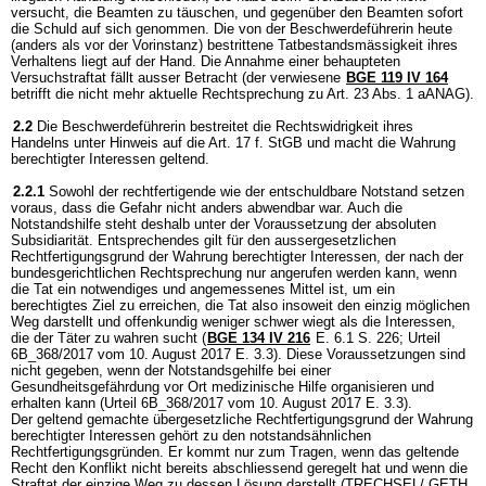
versucht, die Beamten zu täuschen, und gegenüber den Beamten sofort
die Schuld auf sich genommen. Die von der Beschwerdeführerin heute
(anders als vor der Vorinstanz) bestrittene Tatbestandsmässigkeit ihres
Verhaltens liegt auf der Hand. Die Annahme einer behaupteten
Versuchstraftat fällt ausser Betracht (der verwiesene
BGE 119 IV 164
betrifft die nicht mehr aktuelle Rechtsprechung zu Art. 23 Abs. 1 aANAG).
2.2
Die Beschwerdeführerin bestreitet die Rechtswidrigkeit ihres
Handelns unter Hinweis auf die Art. 17 f. StGB und macht die Wahrung
berechtigter Interessen geltend.
2.2.1
Sowohl der rechtfertigende wie der entschuldbare Notstand setzen
voraus, dass die Gefahr nicht anders abwendbar war. Auch die
Notstandshilfe steht deshalb unter der Voraussetzung der absoluten
Subsidiarität. Entsprechendes gilt für den aussergesetzlichen
Rechtfertigungsgrund der Wahrung berechtigter Interessen, der nach der
bundesgerichtlichen Rechtsprechung nur angerufen werden kann, wenn
die Tat ein notwendiges und angemessenes Mittel ist, um ein
berechtigtes Ziel zu erreichen, die Tat also insoweit den einzig möglichen
Weg darstellt und offenkundig weniger schwer wiegt als die Interessen,
die der Täter zu wahren sucht (
BGE 134 IV 216
E. 6.1 S. 226; Urteil
6B_368/2017 vom 10. August 2017 E. 3.3). Diese Voraussetzungen sind
nicht gegeben, wenn der Notstandsgehilfe bei einer
Gesundheitsgefährdung vor Ort medizinische Hilfe organisieren und
erhalten kann (Urteil 6B_368/2017 vom 10. August 2017 E. 3.3).
Der geltend gemachte übergesetzliche Rechtfertigungsgrund der Wahrung
berechtigter Interessen gehört zu den notstandsähnlichen
Rechtfertigungsgründen. Er kommt nur zum Tragen, wenn das geltende
Recht den Konflikt nicht bereits abschliessend geregelt hat und wenn die
Straftat der einzige Weg zu dessen Lösung darstellt (TRECHSEL/ GETH,