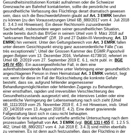
Gesundheitsinstitutionen Kontakt aufnahmen oder die Schweizer
Grenzwache am Bahnhof kontaktierten, sollte die persönliche und
gesundheitliche Verfassung des Flüchtlings derart dramatisch gewesen
sein, dass sich die Beschwerdeführerin glaubt auf
Art. 3 EMRK
berufen
zu können (zu den Voraussetzungen Urteil 6B_880/2017 vom 4. Juli 2018
E. 3.4.3 mit Hinweisen). Ein dieser Rechtsnorm zuzuordnender
Sachverhalt, insbesondere wegen seiner gesundheitlichen Situation,
wurde bereits durch das BVGer in seinem Urteil vom 9. März 2018 auf
"wirksamen Rechtsbehelf" (Ziff. 19 und 27 Dublin-III-Verordnung;
Art. 13
EMRK
) hin verneint. Unter den Geltungsbereich von
Art. 3 EMRK
fallen
unter diesem Gesichtspunkt einzig ganz ausserordentliche Fälle ("cas
très exceptionnels"; Urteil der Grossen Kammer des EGMR
Paposhvili
gegen Belgien
vom 13. Dezember 2016, Verfahren 41738/10, referiert im
Urteil 6B_2/2019 vom 27. September 2019 E. 6.1, nicht publ. in:
BGE
145 IV 455
). Ein aussergewöhnlicher Fall, in dem eine
aufenthaltsbeendende Massnahme unter Verbringung einer gesundheitlich
angeschlagenen Person in ihren Heimatstaat
Art. 3 EMRK
verletzt, liegt
vor, wenn für diese im Fall der Rückschiebung die konkrete Gefahr
besteht, dass sie, aufgrund fehlender angemessener
Behandlungsmöglichkeiten oder fehlenden Zugangs zu Behandlungen,
einer ernsthaften, rapiden und irreversiblen Verschlechterung des
Gesundheitszustands ausgesetzt wird, die intensives Leiden oder eine
wesentliche Verringerung der Lebenserwartung nach sich zieht (Urteil
6B_1111/2019 vom 25. November 2019 E. 4.3 mit Hinweisen, insb. Urteil
2D_14/2018 vom 13. August 2018 E. 4.2). Eine derart gravierende
Fallgestaltung lässt sich in casu nicht behaupten.
Gründe für eine wirksame und vertiefte amtliche Untersuchung nach dem
prozessualen Teilgehalt von
Art. 3 EMRK
(vgl.
BGE 131 I 455
E. 1.2.5 S.
462; Urteil 6B_880/2017 vom 4. Juli 2018 E. 3.4.3) sind mithin ebenfalls
zu verneinen. Es ist denn auch festzustellen, dass der Flüchtling in der