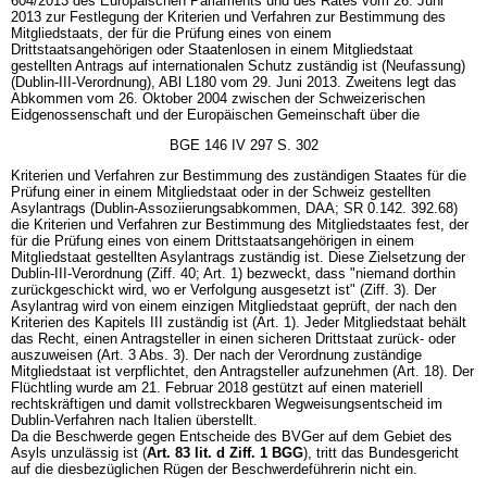
604/2013 des Europäischen Parlaments und des Rates vom 26. Juni
2013 zur Festlegung der Kriterien und Verfahren zur Bestimmung des
Mitgliedstaats, der für die Prüfung eines von einem
Drittstaatsangehörigen oder Staatenlosen in einem Mitgliedstaat
gestellten Antrags auf internationalen Schutz zuständig ist (Neufassung)
(Dublin-III-Verordnung), ABl L180 vom 29. Juni 2013. Zweitens legt das
Abkommen vom 26. Oktober 2004 zwischen der Schweizerischen
Eidgenossenschaft und der Europäischen Gemeinschaft über die
BGE 146 IV 297 S. 302
Kriterien und Verfahren zur Bestimmung des zuständigen Staates für die
Prüfung einer in einem Mitgliedstaat oder in der Schweiz gestellten
Asylantrags (Dublin-Assoziierungsabkommen, DAA; SR 0.142. 392.68)
die Kriterien und Verfahren zur Bestimmung des Mitgliedstaates fest, der
für die Prüfung eines von einem Drittstaatsangehörigen in einem
Mitgliedstaat gestellten Asylantrags zuständig ist. Diese Zielsetzung der
Dublin-III-Verordnung (Ziff. 40; Art. 1) bezweckt, dass "niemand dorthin
zurückgeschickt wird, wo er Verfolgung ausgesetzt ist" (Ziff. 3). Der
Asylantrag wird von einem einzigen Mitgliedstaat geprüft, der nach den
Kriterien des Kapitels III zuständig ist (Art. 1). Jeder Mitgliedstaat behält
das Recht, einen Antragsteller in einen sicheren Drittstaat zurück- oder
auszuweisen (Art. 3 Abs. 3). Der nach der Verordnung zuständige
Mitgliedstaat ist verpflichtet, den Antragsteller aufzunehmen (Art. 18). Der
Flüchtling wurde am 21. Februar 2018 gestützt auf einen materiell
rechtskräftigen und damit vollstreckbaren Wegweisungsentscheid im
Dublin-Verfahren nach Italien überstellt.
Da die Beschwerde gegen Entscheide des BVGer auf dem Gebiet des
Asyls unzulässig ist (
Art. 83 lit. d Ziff. 1 BGG
), tritt das Bundesgericht
auf die diesbezüglichen Rügen der Beschwerdeführerin nicht ein.