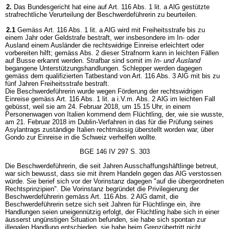
2.
Das Bundesgericht hat eine auf Art. 116 Abs. 1 lit. a AlG gestützte
strafrechtliche Verurteilung der Beschwerdeführerin zu beurteilen.
2.1
Gemäss Art. 116 Abs. 1 lit. a AlG wird mit Freiheitsstrafe bis zu
einem Jahr oder Geldstrafe bestraft, wer insbesondere im In- oder
Ausland einem Ausländer die rechtswidrige Einreise erleichtert oder
vorbereiten hilft; gemäss Abs. 2 dieser Strafnorm kann in leichten Fällen
auf Busse erkannt werden. Strafbar sind somit im
In- und Ausland
begangene Unterstützungshandlungen. Schlepper werden dagegen
gemäss dem qualifizierten Tatbestand von Art. 116 Abs. 3 AlG mit bis zu
fünf Jahren Freiheitsstrafe bestraft.
Die Beschwerdeführerin wurde wegen Förderung der rechtswidrigen
Einreise gemäss Art. 116 Abs. 1 lit. a i.V.m. Abs. 2 AlG im leichten Fall
gebüsst, weil sie am 24. Februar 2018, um 15.15 Uhr, in einem
Personenwagen von Italien kommend dem Flüchtling, der, wie sie wusste,
am 21. Februar 2018 im Dublin-Verfahren in das für die Prüfung seines
Asylantrags zuständige Italien rechtmässig überstellt worden war, über
Gondo zur Einreise in die Schweiz verhelfen wollte.
BGE 146 IV 297 S. 303
Die Beschwerdeführerin, die seit Jahren Ausschaffungshäftlinge betreut,
war sich bewusst, dass sie mit ihrem Handeln gegen das AlG verstossen
würde. Sie berief sich vor der Vorinstanz dagegen "auf die übergeordneten
Rechtsprinzipien". Die Vorinstanz begründet die Privilegierung der
Beschwerdeführerin gemäss Art. 116 Abs. 2 AlG damit, die
Beschwerdeführerin setze sich seit Jahren für Flüchtlinge ein, ihre
Handlungen seien uneigennützig erfolgt, der Flüchtling habe sich in einer
äusserst ungünstigen Situation befunden, sie habe sich spontan zur
illegalen Handlung entschieden, sie habe beim Grenzübertritt nicht