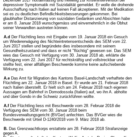
Dezember 2017 notfallmässig und freiwillig zur Krisenintervention bei
depressiver Symptomatik mit Suizidalität gemeldet. Er wolle die drohende
Ausschaffung nach Italien auf keinen Fall akzeptieren. Mit der Medikation
sei es zu deutlichen Befindlichkeitsbesserungen gekommen. Bei
glaubhafter Distanzierung von suizidalen Gedanken und Absichten habe
er am 8. Januar 2018 wunschgemäss und einvernehmlich in die Obhut
seiner Verwandten austreten können.
A.d
Der Flüchtling liess mit Eingabe vom 19. Januar 2018 ein Gesuch
um Wiedererwägung des Nichteintretensentscheids des SEM vom 22.
Juni 2017 stellen und begründete dies insbesondere mit seinem
Gesundheitszustand und dass er nicht "flüchtig" gewesen sei. Das SEM
wies das Gesuch mit Verfügung vom 30. Januar 2018 ab, erklärte die
Verfügung vom 22. Juni 2017 für rechtskräftig und vollstreckbar und
stellte fest, einer allfälligen Beschwerde komme keine aufschiebende
Wirkung zu.
A.e
Das Amt für Migration des Kantons Basel-Landschaft verhaftete den
Flüchtling am 22. Januar 2018 in Basel. Er wurde am 21. Februar 2018
nach Italien überstellt. Er hielt sich am 24. Februar 2018 nach eigenen
Aussagen am Bahnhof in Domodossola (Italien) auf, wo ihn A. abholte
und über Gondo in die Schweiz zurückführen wollte.
A.f
Der Flüchtling liess mit Beschwerde vom 28. Februar 2018 die
Verfügung des SEM vom 30. Januar 2018 beim
Bundesverwaltungsgericht (BVGer) anfechten. Das BVGer wies die
Beschwerde mit Urteil D-1240/2018 vom 9. März 2018 ab.
B.
Das Grenzwachtkorps erstattete am 28. Februar 2018 Strafanzeige
gegen A.