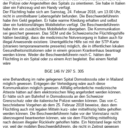
der Polizei oder Angestellten des Spitals zu orientieren. Sie habe in Italien
über ein Fahrzeug und ein Handy verfügt.
Der Flüchtling habe sich am Samstag, 24. Februar 2018, um 13.00 Uhr,
nicht in unmittelbarer Lebensgefahr befunden. Die Beschwerdeführerin
habe ihm Geld gegeben. Er habe warme Kleidung erhalten und selbst
über ein funktionsfähiges Mobiltelefon verfügt. Die Beschwerdeführerin
habe ihm ein zusätzliches Mobiltelefon übergeben. Die Kommunikation
sei gesichert gewesen. Das SEM und die Schweizerische Flüchtlingshilfe
hätten bestätigt, dass die medizinische Notversorgung in Italien auch für
illegal Anwesende existiere. Unentgeltliche Hilfe sei mit der STP-Karte
(straniero temporaneamente presente) möglich, die in öffentlichen lokalen
Gesundheitsinstitutionen oder in einem grossen Krankenhaus beantragt
werden könne. Weder die Beschwerdeführerin noch C. hätten den
Flüchtling in ein Spital oder zu einem Arzt begleitet. Bei einem Notfall
wäre
BGE 146 IV 297 S. 305
eine Behandlung im nahe gelegenen Spital Domodossola oder in Mailand
möglich gewesen. Entgegen der Verteidigung wäre auch diese
Kommunikation möglich gewesen. Allfällig erforderliche medizinische
Atteste hätten auf dem elektronischen Weg angefordert werden können.
Er hätte sich am Bahnhof in Domodossola an den Schweizer
Grenzschutz oder die italienische Polizei wenden können. Das von C.
beschriebene Vorgehen ab dem 25. Februar 2018 beweise, dass dem
Flüchtling auch mit legalen Mitteln kurz- oder mittelfristig hätte geholfen
werden können. Die Beschwerdeführerin habe vor der Vorinstanz nicht
überzeugend beantworten können, wie sie dem Flüchtling mittelfristig
nach dessen illegaler Rückkehr geholfen hätte. Ein Notstand liege nicht
vor, weil der mobilen Beschwerdeführerin, die nicht in Zeitnot gewesen