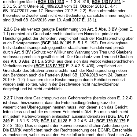
rechtfertigen lässt (
BGE 135 I 313
E. 1.3 S. 316;
BGE 143 IV 241
E.
2.3.1 S. 244; Urteile 6B_489/2018 vom 31. Oktober 2018 E. 4.4;
6B_1047/2017 vom 17. November 2017 E. 2.2). Bloss abstrakte oder
theoretische Zweifel sind nicht von Bedeutung, da solche immer möglich
sind (Urteil 6B_824/2016 vom 10. April 2017 E. 13.1).
2.2.6
Die als verletzt gerügte Bestimmung von
Art. 5 Abs. 3 BV
(oben E.
1.1) normiert als Grundsatz rechtsstaatlichen Handelns primär ein
Handlungsgebot der Behörden, verpflichtet nach der Rechtsprechung aber
auch Privatpersonen (
BGE 144 IV 189
E. 5.1 S. 192). Der einklagbare
Individualrechtsanspruch gegenüber staatlichem Handeln wird primär
durch
Art. 9 BV
(Schutz vor Willkür und Wahrung von Treu und Glauben)
verfassungsrechtlich gewährleistet. Der Grundsatz von Treu und Glauben
des
Art. 3 Abs. 2 lit. a StPO
, aus dem sich das Verbot widersprüchlichen
Verhaltens ergibt (
BGE 143 IV 397
E. 3.4.2 S. 406), verpflichtet als
Grundsatz des Strafverfahrensrechts nach der Rechtsprechung neben
den Behörden auch die Parteien (Urteil 6B_1074/2018 vom 24. Januar
2019 E. 1.2). Inwiefern diese Bestimmungen durch Behörden verletzt
worden sein sollten, wird in der Beschwerde nicht nachvollziehbar
dargelegt und ist nicht ersichtlich.
2.2.7
Unter dem Gesichtspunkt des Gehörsrechts (bereits oben E. 2.2.4)
ist darauf hinzuweisen, dass die Entscheidbegründung kurz die
wesentlichen Überlegungen nennen muss, von denen sich das Gericht
leiten liess und auf die es seinen Entscheid stützt. Es muss sich nicht
mit jedem Parteivorbringen einlässlich auseinandersetzen (
BGE 141 IV
249
E. 1.3.1 S. 253;
BGE 141 III 28
E. 3.2.4 S. 41;
BGE 139 IV 179
E.
2.2 S. 183). Dies entspricht den konventionsrechtlichen Anforderungen.
Die EMRK verpflichtet nach der Rechtsprechung des EGMR, Entscheide
zu motivieren, wobei es auf den Einzelfall ankommt, doch lässt sich
Art.