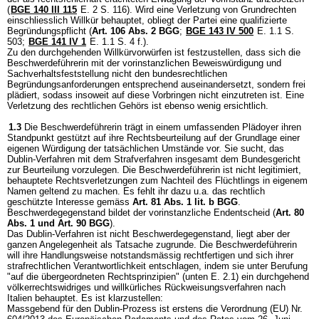
(
BGE 140 III 115
E. 2 S. 116). Wird eine Verletzung von Grundrechten
einschliesslich Willkür behauptet, obliegt der Partei eine qualifizierte
Begründungspflicht (
Art. 106 Abs. 2 BGG
;
BGE 143 IV 500
E. 1.1 S.
503;
BGE 141 IV 1
E. 1.1 S. 4 f.).
Zu den durchgehenden Willkürvorwürfen ist festzustellen, dass sich die
Beschwerdeführerin mit der vorinstanzlichen Beweiswürdigung und
Sachverhaltsfeststellung nicht den bundesrechtlichen
Begründungsanforderungen entsprechend auseinandersetzt, sondern frei
plädiert, sodass insoweit auf diese Vorbringen nicht einzutreten ist. Eine
Verletzung des rechtlichen Gehörs ist ebenso wenig ersichtlich.
1.3
Die Beschwerdeführerin trägt in einem umfassenden Plädoyer ihren
Standpunkt gestützt auf ihre Rechtsbeurteilung auf der Grundlage einer
eigenen Würdigung der tatsächlichen Umstände vor. Sie sucht, das
Dublin-Verfahren mit dem Strafverfahren insgesamt dem Bundesgericht
zur Beurteilung vorzulegen. Die Beschwerdeführerin ist nicht legitimiert,
behauptete Rechtsverletzungen zum Nachteil des Flüchtlings in eigenem
Namen geltend zu machen. Es fehlt ihr dazu u.a. das rechtlich
geschützte Interesse gemäss
Art. 81 Abs. 1 lit. b BGG
.
Beschwerdegegenstand bildet der vorinstanzliche Endentscheid (
Art. 80
Abs. 1 und
Art. 90 BGG
).
Das Dublin-Verfahren ist nicht Beschwerdegegenstand, liegt aber der
ganzen Angelegenheit als Tatsache zugrunde. Die Beschwerdeführerin
will ihre Handlungsweise notstandsmässig rechtfertigen und sich ihrer
strafrechtlichen Verantwortlichkeit entschlagen, indem sie unter Berufung
"auf die übergeordneten Rechtsprinzipien" (unten E. 2.1) ein durchgehend
völkerrechtswidriges und willkürliches Rückweisungsverfahren nach
Italien behauptet. Es ist klarzustellen:
Massgebend für den Dublin-Prozess ist erstens die Verordnung (EU) Nr.