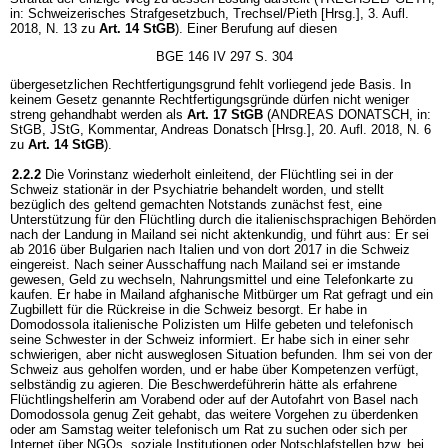
in: Schweizerisches Strafgesetzbuch, Trechsel/Pieth [Hrsg.], 3. Aufl.
2018, N. 13 zu
Art. 14 StGB
). Einer Berufung auf diesen
BGE 146 IV 297 S. 304
übergesetzlichen Rechtfertigungsgrund fehlt vorliegend jede Basis. In
keinem Gesetz genannte Rechtfertigungsgründe dürfen nicht weniger
streng gehandhabt werden als
Art. 17 StGB
(ANDREAS DONATSCH, in:
StGB, JStG, Kommentar, Andreas Donatsch [Hrsg.], 20. Aufl. 2018, N. 6
zu
Art. 14 StGB
).
2.2.2
Die Vorinstanz wiederholt einleitend, der Flüchtling sei in der
Schweiz stationär in der Psychiatrie behandelt worden, und stellt
bezüglich des geltend gemachten Notstands zunächst fest, eine
Unterstützung für den Flüchtling durch die italienischsprachigen Behörden
nach der Landung in Mailand sei nicht aktenkundig, und führt aus: Er sei
ab 2016 über Bulgarien nach Italien und von dort 2017 in die Schweiz
eingereist. Nach seiner Ausschaffung nach Mailand sei er imstande
gewesen, Geld zu wechseln, Nahrungsmittel und eine Telefonkarte zu
kaufen. Er habe in Mailand afghanische Mitbürger um Rat gefragt und ein
Zugbillett für die Rückreise in die Schweiz besorgt. Er habe in
Domodossola italienische Polizisten um Hilfe gebeten und telefonisch
seine Schwester in der Schweiz informiert. Er habe sich in einer sehr
schwierigen, aber nicht ausweglosen Situation befunden. Ihm sei von der
Schweiz aus geholfen worden, und er habe über Kompetenzen verfügt,
selbständig zu agieren. Die Beschwerdeführerin hätte als erfahrene
Flüchtlingshelferin am Vorabend oder auf der Autofahrt von Basel nach
Domodossola genug Zeit gehabt, das weitere Vorgehen zu überdenken
oder am Samstag weiter telefonisch um Rat zu suchen oder sich per
Internet über NGOs, soziale Institutionen oder Notschlafstellen bzw. bei