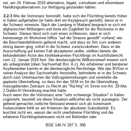
sei, am 24. Februar 2018 alternative, legale, zumutbare und erkennbare
Handlungsalternativen zur Verfügung gestanden hätten.
2.2.3
Wie die Vorinstanz feststellt, hatte sich der Flüchtling bereits früher
in Italien aufgehalten (er hatte dort ein Asylgesuch gestellt), bevor er in
die Schweiz einreiste. Nach der Landung in Mailand besprach er sich mit
afghanischen Mitbürgern und löste ein Zugbillett für die Rückreise in die
Schweiz. Daraus lässt sich zum einen schliessen, dass er sich
keineswegs im Wortsinne hilflos "auf die Strasse gestellt" vorfand, wie
die Beschwerdeführerin geltend macht, und dass es ihm zum anderen
einzig darum ging, sofort in die Schweiz zurückzukehren. Dass er die
Ausschaffung auf keinen Fall akzeptieren wollte, stellten bereits die
behandelnden Ärzte des klinikbekannten Flüchtlings im Austrittsbericht
vom 12. Januar 2018 fest. Der diesbezügliche Willkürvorwurf erweist sich
als unbegründet (oben Sachverhalt Bst. A.c). Als erfahrener und beratener
Asylbewerber kannte er die diesbezügliche Rechtslage. Wie das BVGer in
seiner Analyse des Sachverhalts feststellte, behinderte er in der Schweiz
durch sein Untertauchen die Vollzugsbemühungen und vereitelte die
geplante Überstellung, so dass ihn das SEM im für die Überstellung
massgebenden Zeitraum zu Recht als "flüchtig" im Sinne von Art. 29 Abs.
2 Dublin-III-Verordnung erachtet hatte.
Auch wenn ihm die Vorinstanz eine "sehr schwierige Situation" in Italien
zugesteht, beurteilt sie diese Situation willkürfrei als nicht ausweglos. Der
geltend gemachte zeitliche Notstand erweist sich als konstruiert.
Insbesondere fehlt es am Kriterium der absoluten Subsidiarität. Es
leuchtet nicht ein, warum der nicht unerfahrene Flüchtling und die
erfahrene Flüchtlingsbetreuerin nicht mit Behörden oder
BGE 146 IV 297 S. 306