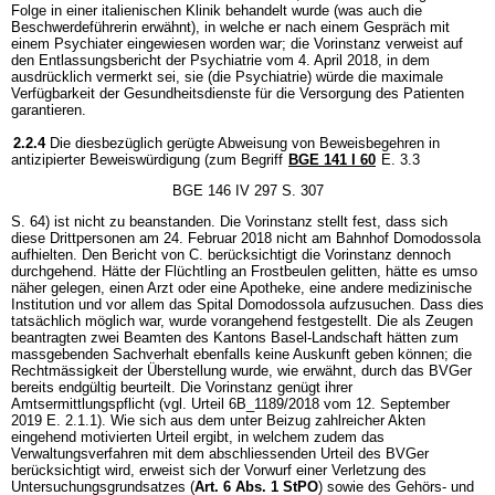
Folge in einer italienischen Klinik behandelt wurde (was auch die
Beschwerdeführerin erwähnt), in welche er nach einem Gespräch mit
einem Psychiater eingewiesen worden war; die Vorinstanz verweist auf
den Entlassungsbericht der Psychiatrie vom 4. April 2018, in dem
ausdrücklich vermerkt sei, sie (die Psychiatrie) würde die maximale
Verfügbarkeit der Gesundheitsdienste für die Versorgung des Patienten
garantieren.
2.2.4
Die diesbezüglich gerügte Abweisung von Beweisbegehren in
antizipierter Beweiswürdigung (zum Begriff
BGE 141 I 60
E. 3.3
BGE 146 IV 297 S. 307
S. 64) ist nicht zu beanstanden. Die Vorinstanz stellt fest, dass sich
diese Drittpersonen am 24. Februar 2018 nicht am Bahnhof Domodossola
aufhielten. Den Bericht von C. berücksichtigt die Vorinstanz dennoch
durchgehend. Hätte der Flüchtling an Frostbeulen gelitten, hätte es umso
näher gelegen, einen Arzt oder eine Apotheke, eine andere medizinische
Institution und vor allem das Spital Domodossola aufzusuchen. Dass dies
tatsächlich möglich war, wurde vorangehend festgestellt. Die als Zeugen
beantragten zwei Beamten des Kantons Basel-Landschaft hätten zum
massgebenden Sachverhalt ebenfalls keine Auskunft geben können; die
Rechtmässigkeit der Überstellung wurde, wie erwähnt, durch das BVGer
bereits endgültig beurteilt. Die Vorinstanz genügt ihrer
Amtsermittlungspflicht (vgl. Urteil 6B_1189/2018 vom 12. September
2019 E. 2.1.1). Wie sich aus dem unter Beizug zahlreicher Akten
eingehend motivierten Urteil ergibt, in welchem zudem das
Verwaltungsverfahren mit dem abschliessenden Urteil des BVGer
berücksichtigt wird, erweist sich der Vorwurf einer Verletzung des
Untersuchungsgrundsatzes (
Art. 6 Abs. 1 StPO
) sowie des Gehörs- und