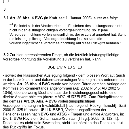
(...)
3.
3.1
Art. 26 Abs. 4 BVG
(in Kraft seit 1. Januar 2005) lautet wie folgt:
4
"
Befindet sich der Versicherte beim Entstehen des Leistungsanspruchs
nicht in der leistungspflichtigen Vorsorgeeinrichtung, so ist jene
Vorsorgeeinrichtung vorleistungspflichtig, der er zuletzt angehört hat. Steht
die leistungspflichtige Vorsorgeeinrichtung fest, so kann die
vorleistungspflichtige Vorsorgeeinrichtung auf diese Rückgriff nehmen."
3.2
Zur hier interessierenden Frage, ob die letztlich leistungspflichtige
Vorsorgeeinrichtung die Vorleistung zu verzinsen hat, kann
BGE 147 V 10 S. 13
- soweit der klassischen Auslegung folgend - dem blossen Wortlaut (auch
in der französisch- und italienischsprachigen Version) nichts entnommen
werden.
Art. 26 Abs. 4 BVG
wurde von beiden Räten gemäss Vorlage der
Kommission kommentarlos angenommen (AB 2002 N 546; AB 2002 S
1045); ebenso wenig lässt sich aus der Entstehungsgeschichte eine
direkte Antwort ableiten (dazu: MARC HÜRZELER, Zum Rückgriffsrecht
der gemäss
Art. 26 Abs. 4 BVG
vorleistungspflichtigen
Vorsorgeeinrichtung im Invaliditätsfall [nachfolgend: Rückgriffsrecht], SZS
2006 S. 325 ff. sowie UELI KIESER, Vorleistungspflichten der
Pensionskassen nach BVG und ATSG - Fragen und einige Antworten, in:
Die 1. BVG-Revision, Schaffhauser/Schlauri [Hrsg.], 2005, S. 112 ff.).
Dabei hat es nicht sein Bewenden, steht hier nämlich das Rechtsinstitut
des Rückgriffs im Fokus.