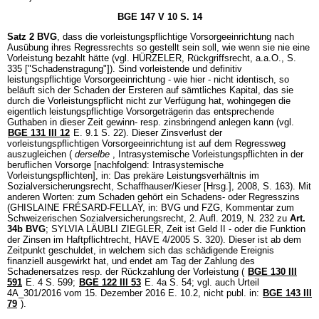
BGE 147 V 10 S. 14
Satz 2 BVG
, dass die vorleistungspflichtige Vorsorgeeinrichtung nach
Ausübung ihres Regressrechts so gestellt sein soll, wie wenn sie nie eine
Vorleistung bezahlt hätte (vgl. HÜRZELER, Rückgriffsrecht, a.a.O., S.
335 ["Schadenstragung"]). Sind vorleistende und definitiv
leistungspflichtige Vorsorgeeinrichtung - wie hier - nicht identisch, so
beläuft sich der Schaden der Ersteren auf sämtliches Kapital, das sie
durch die Vorleistungspflicht nicht zur Verfügung hat, wohingegen die
eigentlich leistungspflichtige Vorsorgeträgerin das entsprechende
Guthaben in dieser Zeit gewinn- resp. zinsbringend anlegen kann (vgl.
BGE 131 III 12
E. 9.1 S. 22). Dieser Zinsverlust der
vorleistungspflichtigen Vorsorgeeinrichtung ist auf dem Regressweg
auszugleichen (
derselbe
, Intrasystemische Vorleistungspflichten in der
beruflichen Vorsorge [nachfolgend: Intrasystemische
Vorleistungspflichten], in: Das prekäre Leistungsverhältnis im
Sozialversicherungsrecht, Schaffhauser/Kieser [Hrsg.], 2008, S. 163). Mit
anderen Worten: zum Schaden gehört ein Schadens- oder Regresszins
(GHISLAINE FRÉSARD-FELLAY, in: BVG und FZG, Kommentar zum
Schweizerischen Sozialversicherungsrecht, 2. Aufl. 2019, N. 232 zu
Art.
34b BVG
; SYLVIA LÄUBLI ZIEGLER, Zeit ist Geld II - oder die Funktion
der Zinsen im Haftpflichtrecht, HAVE 4/2005 S. 320). Dieser ist ab dem
Zeitpunkt geschuldet, in welchem sich das schädigende Ereignis
finanziell ausgewirkt hat, und endet am Tag der Zahlung des
Schadenersatzes resp. der Rückzahlung der Vorleistung (
BGE 130 III
591
E. 4 S. 599;
BGE 122 III 53
E. 4a S. 54; vgl. auch Urteil
4A_301/2016 vom 15. Dezember 2016 E. 10.2, nicht publ. in:
BGE 143 III
79
).