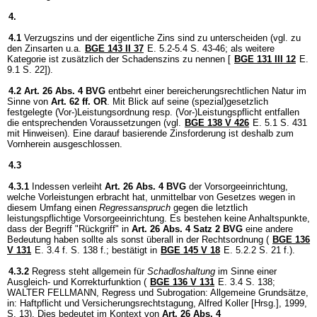
4.
4.1
Verzugszins und der eigentliche Zins sind zu unterscheiden (vgl. zu
den Zinsarten u.a.
BGE 143 II 37
E. 5.2-5.4 S. 43-46; als weitere
Kategorie ist zusätzlich der Schadenszins zu nennen [
BGE 131 III 12
E.
9.1 S. 22]).
4.2
Art. 26 Abs. 4 BVG
entbehrt einer bereicherungsrechtlichen Natur im
Sinne von
Art. 62 ff. OR
. Mit Blick auf seine (spezial)gesetzlich
festgelegte (Vor-)Leistungsordnung resp. (Vor-)Leistungspflicht entfallen
die entsprechenden Voraussetzungen (vgl.
BGE 138 V 426
E. 5.1 S. 431
mit Hinweisen). Eine darauf basierende Zinsforderung ist deshalb zum
Vornherein ausgeschlossen.
4.3
4.3.1
Indessen verleiht
Art. 26 Abs. 4 BVG
der Vorsorgeeinrichtung,
welche Vorleistungen erbracht hat, unmittelbar von Gesetzes wegen in
diesem Umfang einen
Regressanspruch
gegen die letztlich
leistungspflichtige Vorsorgeeinrichtung. Es bestehen keine Anhaltspunkte,
dass der Begriff "Rückgriff" in
Art. 26 Abs. 4 Satz 2 BVG
eine andere
Bedeutung haben sollte als sonst überall in der Rechtsordnung (
BGE 136
V 131
E. 3.4 f. S. 138 f.; bestätigt in
BGE 145 V 18
E. 5.2.2 S. 21 f.).
4.3.2
Regress steht allgemein für
Schadloshaltung
im Sinne einer
Ausgleich- und Korrekturfunktion (
BGE 136 V 131
E. 3.4 S. 138;
WALTER FELLMANN, Regress und Subrogation: Allgemeine Grundsätze,
in: Haftpflicht und Versicherungsrechtstagung, Alfred Koller [Hrsg.], 1999,
S. 13). Dies bedeutet im Kontext von
Art. 26 Abs. 4