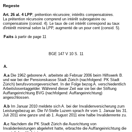
Regeste
Art. 26 al. 4 LPP
; prétention récursoire; intérêts compensatoires.
La prétention récursoire comprend un intérêt subrogatoire ou
compensatoire (consid. 4). Le taux de cet intérêt correspond au taux
d'intérêt minimal selon la LPP, augmenté de un pour cent (consid. 5).
Faits
à partir de page 11
BGE 147 V 10 S. 11
A.
A.a
Die 1962 geborene A. arbeitete ab Februar 2006 beim Hilfswerk B.
und war bei der Pensionskasse Stadt Zürich (nachfolgend: PK Stadt
Zürich) berufsvorsorgeversichert. In der Folge bezog A. verschiedentlich
Arbeitslosentaggelder. Während dieser Zeit war sie bei der Stiftung
Auffangeinrichtung BVG (nachfolgend: Auffangeinrichtung)
angeschlossen.
A.b
Im Januar 2010 meldete sich A. bei der Invalidenversicherung zum
Leistungsbezug an. Die IV-Stelle Luzern sprach ihr vom 1. Januar bis 31.
Juli 2011 eine ganze und ab 1. August 2011 eine halbe Invalidenrente zu.
A.c
Nachdem die PK Stadt Zürich die Ausrichtung von
Invalidenleistungen abgelehnt hatte, erbrachte die Auffangeinrichtung die