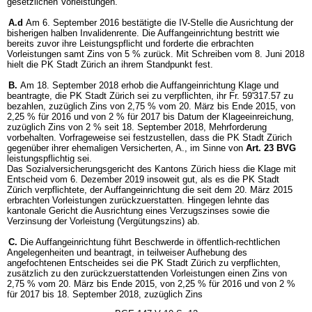
gesetzlichen Vorleistungen.
A.d
Am 6. September 2016 bestätigte die IV-Stelle die Ausrichtung der
bisherigen halben Invalidenrente. Die Auffangeinrichtung bestritt wie
bereits zuvor ihre Leistungspflicht und forderte die erbrachten
Vorleistungen samt Zins von 5 % zurück. Mit Schreiben vom 8. Juni 2018
hielt die PK Stadt Zürich an ihrem Standpunkt fest.
B.
Am 18. September 2018 erhob die Auffangeinrichtung Klage und
beantragte, die PK Stadt Zürich sei zu verpflichten, ihr Fr. 59'317.57 zu
bezahlen, zuzüglich Zins von 2,75 % vom 20. März bis Ende 2015, von
2,25 % für 2016 und von 2 % für 2017 bis Datum der Klageeinreichung,
zuzüglich Zins von 2 % seit 18. September 2018, Mehrforderung
vorbehalten. Vorfrageweise sei festzustellen, dass die PK Stadt Zürich
gegenüber ihrer ehemaligen Versicherten, A., im Sinne von
Art. 23 BVG
leistungspflichtig sei.
Das Sozialversicherungsgericht des Kantons Zürich hiess die Klage mit
Entscheid vom 6. Dezember 2019 insoweit gut, als es die PK Stadt
Zürich verpflichtete, der Auffangeinrichtung die seit dem 20. März 2015
erbrachten Vorleistungen zurückzuerstatten. Hingegen lehnte das
kantonale Gericht die Ausrichtung eines Verzugszinses sowie die
Verzinsung der Vorleistung (Vergütungszins) ab.
C.
Die Auffangeinrichtung führt Beschwerde in öffentlich-rechtlichen
Angelegenheiten und beantragt, in teilweiser Aufhebung des
angefochtenen Entscheides sei die PK Stadt Zürich zu verpflichten,
zusätzlich zu den zurückzuerstattenden Vorleistungen einen Zins von
2,75 % vom 20. März bis Ende 2015, von 2,25 % für 2016 und von 2 %
für 2017 bis 18. September 2018, zuzüglich Zins