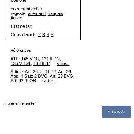
Contenu
document entier
regeste:
allemand
français
italien
Etat de fait
Considérants
2
3
4
5
Références
ATF:
145 V 18
,
131 III 12
,
136 V 131
,
143 II 37
suite...
Article: Art. 26 al. 4 LPP, Art. 26
Abs. 4 Satz 2 BVG, Art. 23 BVG,
Art. 62 ff. OR
suite...
Imprimer
remonter
RETOUR