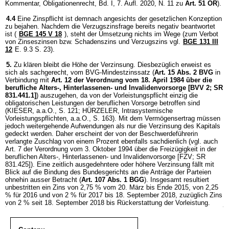
Kommentar, Obligationenrecht, Bd. I, 7. Aufl. 2020, N. 11 zu
Art. 51 OR
).
4.4
Eine Zinspflicht ist demnach angesichts der gesetzlichen Konzeption
zu bejahen. Nachdem die Verzugszinsfrage bereits negativ beantwortet
ist (
BGE 145 V 18
), steht der Umsetzung nichts im Wege (zum Verbot
von Zinseszinsen bzw. Schadenszins und Verzugszins vgl.
BGE 131 III
12
E. 9.3 S. 23).
5.
Zu klären bleibt die Höhe der Verzinsung. Diesbezüglich erweist es
sich als sachgerecht, vom BVG-Mindestzinssatz (
Art. 15 Abs. 2 BVG
in
Verbindung mit
Art. 12 der Verordnung vom 18. April 1984 über die
berufliche Alters-, Hinterlassenen- und Invalidenvorsorge [BVV 2; SR
831.441.1]
) auszugehen, da von der Vorleistungspflicht einzig die
obligatorischen Leistungen der beruflichen Vorsorge betroffen sind
(KIESER, a.a.O., S. 121; HÜRZELER, Intrasystemische
Vorleistungspflichten, a.a.O., S. 163). Mit dem Vermögensertrag müssen
jedoch weitergehende Aufwendungen als nur die Verzinsung des Kapitals
gedeckt werden. Daher erscheint der von der Beschwerdeführerin
verlangte Zuschlag von einem Prozent ebenfalls sachdienlich (vgl. auch
Art. 7 der Verordnung vom 3. Oktober 1994 über die Freizügigkeit in der
beruflichen Alters-, Hinterlassenen- und Invalidenvorsorge [FZV; SR
831.425]). Eine zeitlich ausgedehntere oder höhere Verzinsung fällt mit
Blick auf die Bindung des Bundesgerichts an die Anträge der Parteien
ohnehin ausser Betracht (
Art. 107 Abs. 1 BGG
). Insgesamt resultiert
unbestritten ein Zins von 2,75 % vom 20. März bis Ende 2015, von 2,25
% für 2016 und von 2 % für 2017 bis 18. September 2018, zuzüglich Zins
von 2 % seit 18. September 2018 bis Rückerstattung der Vorleistung.