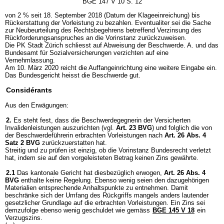
BGE 147 V 10 S. 12
von 2 % seit 18. September 2018 (Datum der Klageeinreichung) bis
Rückerstattung der Vorleistung zu bezahlen. Eventualiter sei die Sache
zur Neubeurteilung des Rechtsbegehrens betreffend Verzinsung des
Rückforderungsanspruches an die Vorinstanz zurückzuweisen.
Die PK Stadt Zürich schliesst auf Abweisung der Beschwerde. A. und das
Bundesamt für Sozialversicherungen verzichten auf eine
Vernehmlassung.
Am 10. März 2020 reicht die Auffangeinrichtung eine weitere Eingabe ein.
Das Bundesgericht heisst die Beschwerde gut.
Considérants
Aus den Erwägungen:
2.
Es steht fest, dass die Beschwerdegegnerin der Versicherten
Invalidenleistungen auszurichten (vgl.
Art. 23 BVG
) und folglich die von
der Beschwerdeführerin erbrachten Vorleistungen nach
Art. 26 Abs. 4
Satz 2 BVG
zurückzuerstatten hat.
Streitig und zu prüfen ist einzig, ob die Vorinstanz Bundesrecht verletzt
hat, indem sie auf den vorgeleisteten Betrag keinen Zins gewährte.
2.1
Das kantonale Gericht hat diesbezüglich erwogen,
Art. 26 Abs. 4
BVG
enthalte keine Regelung. Ebenso wenig seien den dazugehörigen
Materialien entsprechende Anhaltspunkte zu entnehmen. Damit
beschränke sich der Umfang des Rückgriffs mangels anders lautender
gesetzlicher Grundlage auf die erbrachten Vorleistungen. Ein Zins sei
demzufolge ebenso wenig geschuldet wie gemäss
BGE 145 V 18
ein
Verzugszins.