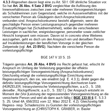
4.3.3
Abgesehen davon liegt eine zu Art. 50 f. OR ähnliche Situation vor.
So hat
Art. 26 Abs. 4 Satz 2 BVG
vergleichbar die Auflösung des
Innenverhältnisses zwischen zwei oder mehreren Vorsorgeeinrichtungen
als Schuldnerinnen zum Gegenstand, welche im Aussenverhältnis mit der
versicherten Person als Gläubigerin durch Anspruchskonkurrenz
verbunden sind. Anspruchskonkurrenz besteht allgemein, wenn die
geschädigte Person einen Leistungsanspruch gegenüber mehreren
Ersatzpflichtigen hat (Schuldnermehrheit), wobei die verschiedenen
Leistungen in sachlicher, ereignisbezogener, personeller sowie zeitlicher
Hinsicht kongruent sein müssen. Davon ist in concreto ohne Weiteres
auszugehen, geht es doch um den Anspruch ein und derselben Person
auf Invalidenleistungen der beruflichen Vorsorge in der gleichen
Zeitperiode (vgl.
Art. 23 BVG
). Nachdem die versicherte Person die
vorleistungspflichtige
BGE 147 V 10 S. 15
Trägerin gemäss
Art. 26 Abs. 4 BVG
ins Recht gefasst hat, erlischt ihr
Anspruch im Umfang der Vorleistung gegenüber der effektiv
leistungspflichtigen Vorsorgeeinrichtung (Anspruchskonkurrenz).
Gleichzeitig erlangt die vorleistungspflichtige Einrichtung einen
Regressanspruch, den sie, wie erwähnt (vgl. E. 4.3.1), direkt gegen die
definitiv leistungspflichtige Vorsorgeeinrichtung durchsetzen kann
(HÜRZELER, Intrasystemische Vorleistungspflichten, a.a.O., S. 159;
derselbe
, Rückgriffsrecht, a.a.O., S. 332 f.). Der Anspruch entsteht im
Moment der (Vor-)Leistung der regressierenden Vorsorgeeinrichtung an die
versicherte Person und wird ab dann auch fällig (
BGE 133 III 6
E. 5.3.3
S. 25; Urteil 4A_656/2011 vom 12. März 2012 E. 4.2). Gleichzeitig fällt
Regress- resp. Schadenszins zu Gunsten der vorleistungspflichtigen
Vorsorgeeinrichtung an (CHRISTOPH K. GRABER, in: Basler