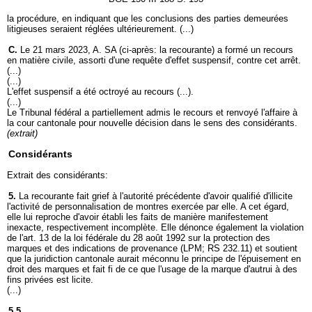
la procédure, en indiquant que les conclusions des parties demeurées
litigieuses seraient réglées ultérieurement. (...)
C.
Le 21 mars 2023, A. SA (ci-après: la recourante) a formé un recours
en matière civile, assorti d'une requête d'effet suspensif, contre cet arrêt.
(...)
(...)
L'effet suspensif a été octroyé au recours (...).
(...)
Le Tribunal fédéral a partiellement admis le recours et renvoyé l'affaire à
la cour cantonale pour nouvelle décision dans le sens des considérants.
(extrait)
Considérants
Extrait des considérants:
5.
La recourante fait grief à l'autorité précédente d'avoir qualifié d'illicite
l'activité de personnalisation de montres exercée par elle. A cet égard,
elle lui reproche d'avoir établi les faits de manière manifestement
inexacte, respectivement incomplète. Elle dénonce également la violation
de l'art. 13 de la loi fédérale du 28 août 1992 sur la protection des
marques et des indications de provenance (LPM; RS 232.11) et soutient
que la juridiction cantonale aurait méconnu le principe de l'épuisement en
droit des marques et fait fi de ce que l'usage de la marque d'autrui à des
fins privées est licite.
(...)
5.5