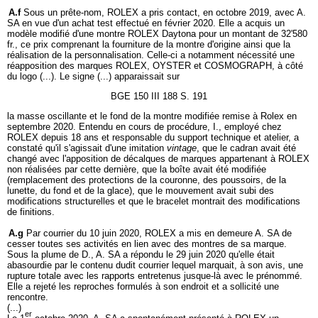
A.f
Sous un prête-nom, ROLEX a pris contact, en octobre 2019, avec A.
SA en vue d'un achat test effectué en février 2020. Elle a acquis un
modèle modifié d'une montre ROLEX Daytona pour un montant de 32'580
fr., ce prix comprenant la fourniture de la montre d'origine ainsi que la
réalisation de la personnalisation. Celle-ci a notamment nécessité une
réapposition des marques ROLEX, OYSTER et COSMOGRAPH, à côté
du logo (...). Le signe (...) apparaissait sur
BGE 150 III 188 S. 191
la masse oscillante et le fond de la montre modifiée remise à Rolex en
septembre 2020. Entendu en cours de procédure, I., employé chez
ROLEX depuis 18 ans et responsable du support technique et atelier, a
constaté qu'il s'agissait d'une imitation
vintage
, que le cadran avait été
changé avec l'apposition de décalques de marques appartenant à ROLEX
non réalisées par cette dernière, que la boîte avait été modifiée
(remplacement des protections de la couronne, des poussoirs, de la
lunette, du fond et de la glace), que le mouvement avait subi des
modifications structurelles et que le bracelet montrait des modifications
de finitions.
A.g
Par courrier du 10 juin 2020, ROLEX a mis en demeure A. SA de
cesser toutes ses activités en lien avec des montres de sa marque.
Sous la plume de D., A. SA a répondu le 29 juin 2020 qu'elle était
abasourdie par le contenu dudit courrier lequel marquait, à son avis, une
rupture totale avec les rapports entretenus jusque-là avec le prénommé.
Elle a rejeté les reproches formulés à son endroit et a sollicité une
rencontre.
(...)
er