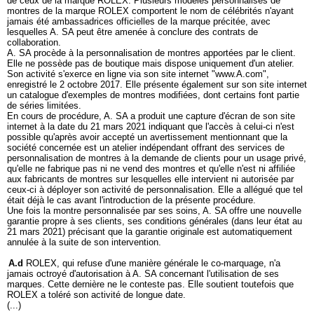
de ceux de la marque ROLEX. Plusieurs modèles personnalisés de
montres de la marque ROLEX comportent le nom de célébrités n'ayant
jamais été ambassadrices officielles de la marque précitée, avec
lesquelles A. SA peut être amenée à conclure des contrats de
collaboration.
A. SA procède à la personnalisation de montres apportées par le client.
Elle ne possède pas de boutique mais dispose uniquement d'un atelier.
Son activité s'exerce en ligne via son site internet "www.A.com",
enregistré le 2 octobre 2017. Elle présente également sur son site internet
un catalogue d'exemples de montres modifiées, dont certains font partie
de séries limitées.
En cours de procédure, A. SA a produit une capture d'écran de son site
internet à la date du 21 mars 2021 indiquant que l'accès à celui-ci n'est
possible qu'après avoir accepté un avertissement mentionnant que la
société concernée est un atelier indépendant offrant des services de
personnalisation de montres à la demande de clients pour un usage privé,
qu'elle ne fabrique pas ni ne vend des montres et qu'elle n'est ni affiliée
aux fabricants de montres sur lesquelles elle intervient ni autorisée par
ceux-ci à déployer son activité de personnalisation. Elle a allégué que tel
était déjà le cas avant l'introduction de la présente procédure.
Une fois la montre personnalisée par ses soins, A. SA offre une nouvelle
garantie propre à ses clients, ses conditions générales (dans leur état au
21 mars 2021) précisant que la garantie originale est automatiquement
annulée à la suite de son intervention.
A.d
ROLEX, qui refuse d'une manière générale le co-marquage, n'a
jamais octroyé d'autorisation à A. SA concernant l'utilisation de ses
marques. Cette dernière ne le conteste pas. Elle soutient toutefois que
ROLEX a toléré son activité de longue date.
(...)