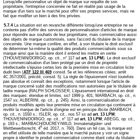
Lorsqu'elle personnalise un objet de marque sur requête de son
propriétaire, l'entreprise concernée ne fait en réalité pas usage de la
marque d'un tiers sur le marché pour offrir ses propres services, mais ne
fait que modifier un bien à des fins privées.
5.7.4
La situation est en revanche différente lorsqu'une entreprise ne se
contente pas d'offrir des services de personnalisation d'articles de marque
pour répondre aux souhaits de leur propriétaire, mais commercialise aussi
des objets de marque customisés, sans l'accord du titulaire de la marque
concernée. Une marque confère, en effet, à son titulaire le droit exclusif
de déterminer lui-même la qualité des produits commercialisés sous sa
marque ainsi que la manière dont il entend les mettre en vente
(THOUVENIN/DORIGO, op. cit., n° 117 ad
art. 13 LPM
). Le droit exclusif
de commercialisation d'un bien protégé par un droit de propriété
intellectuelle s'épuise certes lors de la première mise en circulation licite
dudit bien (
ATF 122 III 469
consid. 5e et les références citées; arrêt
4C.357/2001, précité, consid. 5). La règle de l'épuisement n'est toutefois
pas absolue et connaît des exceptions, notamment lorsque l'article de
marque concerné subit des modifications non autorisées par le titulaire de
ladite marque (RALPH SCHLOSSER, L'épuisement international en droit
des marques: étendue et limites, sic! 1999 p. 401; MARBACH, op. cit., n.
1547 ss; ALBERINI, op. cit., p. 245). Ainsi, la commercialisation de
produits modifiés après leur première mise en circulation qui continuent à
revêtir la marque de l'article d'origine est en principe illicite (MARBACH,
op. cit., n. 1550 s.; ISLER, op. cit., nos 57 ss ad
art. 13 LPM
;
THOUVENIN/DORIGO, op. cit., n° 117 ad
art. 13 LPM
; ABEGG, op. cit.,
p. 193 s.; MARBACH/DUCREY/WILD, Immaterialgüter- und
e
Wettbewerbsrecht, 4
éd. 2017, n. 760). Dans un tel cas, la marque est
en effet utilisée de telle manière que le marché puisse y voir un signe
propre à identifier le produit commercialisé comme étant celui du titulaire