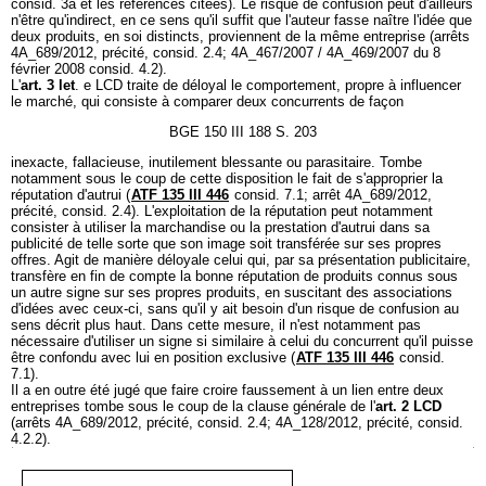
consid. 3a et les références citées). Le risque de confusion peut d'ailleurs
n'être qu'indirect, en ce sens qu'il suffit que l'auteur fasse naître l'idée que
deux produits, en soi distincts, proviennent de la même entreprise (arrêts
4A_689/2012, précité, consid. 2.4; 4A_467/2007 / 4A_469/2007 du 8
février 2008 consid. 4.2).
L'
art. 3 let
. e LCD traite de déloyal le comportement, propre à influencer
le marché, qui consiste à comparer deux concurrents de façon
BGE 150 III 188 S. 203
inexacte, fallacieuse, inutilement blessante ou parasitaire. Tombe
notamment sous le coup de cette disposition le fait de s'approprier la
réputation d'autrui (
ATF 135 III 446
consid. 7.1; arrêt 4A_689/2012,
précité, consid. 2.4). L'exploitation de la réputation peut notamment
consister à utiliser la marchandise ou la prestation d'autrui dans sa
publicité de telle sorte que son image soit transférée sur ses propres
offres. Agit de manière déloyale celui qui, par sa présentation publicitaire,
transfère en fin de compte la bonne réputation de produits connus sous
un autre signe sur ses propres produits, en suscitant des associations
d'idées avec ceux-ci, sans qu'il y ait besoin d'un risque de confusion au
sens décrit plus haut. Dans cette mesure, il n'est notamment pas
nécessaire d'utiliser un signe si similaire à celui du concurrent qu'il puisse
être confondu avec lui en position exclusive (
ATF 135 III 446
consid.
7.1).
Il a en outre été jugé que faire croire faussement à un lien entre deux
entreprises tombe sous le coup de la clause générale de l'
art. 2 LCD
(arrêts 4A_689/2012, précité, consid. 2.4; 4A_128/2012, précité, consid.
4.2.2).