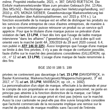
même
, Propriété intellectuelle, 2021, n. 387; DAVID RÜETSCHI, Die
Einfuhr markenverletzender Ware zum privaten Gebrauch [Art. 13 Abs.
2bis MSchG] - Rechtsfolgen einer atypischen Verletzungshandlung, sic!
2010 p. 475; MONJA SIEBER, Gewerbsmässige Markenverletzung bei
Privatverkäufen über Auktionsplattformen, sic! 2015 p. 674 s.). La
fonction essentielle de la marque est en effet de distinguer les produits ou
les services d'une entreprise de ceux d'autres entreprises, de manière à
ce que le consommateur puisse retrouver un produit ou un service qu'il
apprécie. Pour que le titulaire d'une marque puisse se prévaloir d'une
violation de l'
art. 13 LPM
, il faut dès lors que l'usage de ladite marque
intervienne "dans les affaires" ("gewerbmässig"), c'est-à-dire qu'il soit
orienté vers le marché (arrêt 4A_335/2019 du 29 avril 2020 consid. 6.4,
non publié in
ATF 146 III 225
). Aussi longtemps que l'usage d'une marque
se limite à des fins privées, il n'y a pas de risque de confusion possible,
faute d'offre sur le marché des prestations considérées (GILLIÉRON, op.
cit., n° 12 ad
art. 13 LPM
). L'usage d'une marque de haute renommée à
des fins
BGE 150 III 188 S. 199
privées ne contrevient pas davantage à l'
art. 15 LPM
(DAVID/FRICK, in
e
Basler Kommentar, Markenschutzgesetz/Wappenschutzgesetz, 3
éd.
2017, n° 71 ad
art. 15 LPM
; MARBACH, op. cit., n. 1692).
La personnalisation d'un objet de marque, effectuée à la demande et pour
le compte de son propriétaire en vue de son usage personnel, ne porte en
principe pas atteinte à la fonction distinctive de la marque, car l'objet
modifié est destiné à un usage privé et n'est pas (re)mis sur le marché.
Aussi la cour cantonale ne peut-elle pas être suivie lorsqu'elle considère
que l'activité commerciale de la recourante implique une remise sur le
marché de produits de marque modifiés sans l'accord de l'intimée.