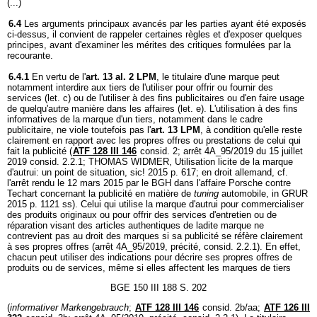
(...)
6.4
Les arguments principaux avancés par les parties ayant été exposés
ci-dessus, il convient de rappeler certaines règles et d'exposer quelques
principes, avant d'examiner les mérites des critiques formulées par la
recourante.
6.4.1
En vertu de l'
art. 13 al. 2 LPM
, le titulaire d'une marque peut
notamment interdire aux tiers de l'utiliser pour offrir ou fournir des
services (let. c) ou de l'utiliser à des fins publicitaires ou d'en faire usage
de quelqu'autre manière dans les affaires (let. e). L'utilisation à des fins
informatives de la marque d'un tiers, notamment dans le cadre
publicitaire, ne viole toutefois pas l'
art. 13 LPM
, à condition qu'elle reste
clairement en rapport avec les propres offres ou prestations de celui qui
fait la publicité (
ATF 128 III 146
consid. 2; arrêt 4A_95/2019 du 15 juillet
2019 consid. 2.2.1; THOMAS WIDMER, Utilisation licite de la marque
d'autrui: un point de situation, sic! 2015 p. 617; en droit allemand, cf.
l'arrêt rendu le 12 mars 2015 par le BGH dans l'affaire Porsche contre
Techart concernant la publicité en matière de
tuning
automobile, in GRUR
2015 p. 1121 ss). Celui qui utilise la marque d'autrui pour commercialiser
des produits originaux ou pour offrir des services d'entretien ou de
réparation visant des articles authentiques de ladite marque ne
contrevient pas au droit des marques si sa publicité se réfère clairement
à ses propres offres (arrêt 4A_95/2019, précité, consid. 2.2.1). En effet,
chacun peut utiliser des indications pour décrire ses propres offres de
produits ou de services, même si elles affectent les marques de tiers
BGE 150 III 188 S. 202
(
informativer Markengebrauch
;
ATF 128 III 146
consid. 2b/aa;
ATF 126 III