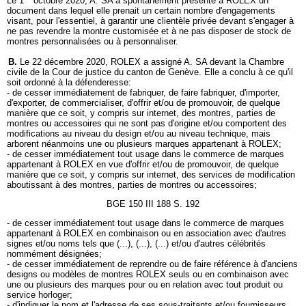
Le 1
octobre 2020, A. SA a spontanément présenté à ROLEX un
document dans lequel elle prenait un certain nombre d'engagements
visant, pour l'essentiel, à garantir une clientèle privée devant s'engager à
ne pas revendre la montre customisée et à ne pas disposer de stock de
montres personnalisées ou à personnaliser.
B.
Le 22 décembre 2020, ROLEX a assigné A. SA devant la Chambre
civile de la Cour de justice du canton de Genève. Elle a conclu à ce qu'il
soit ordonné à la défenderesse:
- de cesser immédiatement de fabriquer, de faire fabriquer, d'importer,
d'exporter, de commercialiser, d'offrir et/ou de promouvoir, de quelque
manière que ce soit, y compris sur internet, des montres, parties de
montres ou accessoires qui ne sont pas d'origine et/ou comportent des
modifications au niveau du design et/ou au niveau technique, mais
arborent néanmoins une ou plusieurs marques appartenant à ROLEX;
- de cesser immédiatement tout usage dans le commerce de marques
appartenant à ROLEX en vue d'offrir et/ou de promouvoir, de quelque
manière que ce soit, y compris sur internet, des services de modification
aboutissant à des montres, parties de montres ou accessoires;
BGE 150 III 188 S. 192
- de cesser immédiatement tout usage dans le commerce de marques
appartenant à ROLEX en combinaison ou en association avec d'autres
signes et/ou noms tels que (...), (...), (...) et/ou d'autres célébrités
nommément désignées;
- de cesser immédiatement de reprendre ou de faire référence à d'anciens
designs ou modèles de montres ROLEX seuls ou en combinaison avec
une ou plusieurs des marques pour ou en relation avec tout produit ou
service horloger;
- d'indiquer le nom et l'adresse de ses sous-traitants et/ou fournisseurs