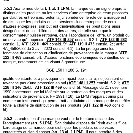
5.5.1
Aux termes de l'
art. 1 al. 1 LPM
, la marque est un signe propre à
distinguer les produits ou les services d'une entreprise de ceux proposés
par d'autres entreprises. Selon la jurisprudence, le rôle de la marque est
de distinguer les produits ou les services d'une entreprise de ceux
d'autres entreprises; son but est d'individualiser les prestations ainsi
désignées et de les différencier des autres, de telle sorte que le
consommateur puisse retrouver, dans l'abondance de l'offre, un produit ou
un service qu'il apprécie (
ATF 148 III 257
consid. 6.2.1;
ATF 122 III 382
consid. 1,
ATF 122 III 469
consid. 5f;
ATF 119 II 473
consid. 2c; arrêt
4A_458/2022 du 3 avril 2023 consid. 4.1). La loi protège ainsi les
fonctions de distinction et d'indication de provenance de la marque (
ATF
122 III 469
consid. 5f). D'autres fonctions économiques éventuelles de la
marque, notamment celles visant à garantir une
BGE 150 III 188 S. 194
qualité constante et à provoquer un impact publicitaire, ne jouissent en
revanche pas d'une protection en soi (
ATF 148 III 257
consid. 6.2.1;
ATF
128 III 146
2b/bb;
ATF 122 III 469
consid. 5f; Message du 21 novembre
1990 concernant une loi fédérale sur la protection des marques et des
indications de provenance, FF 1991 I 18). La LPM n'apparaît ainsi pas
comme un instrument qui permettrait au titulaire de la marque de contrôler
toute la chaîne de distribution de ses produits (
ATF 122 III 469
consid.
5f).
5.5.2
La protection d'une marque vaut sur le territoire suisse dès
l'enregistrement (
art. 5 LPM
). Son titulaire dispose du "droit exclusif" de
faire usage de la marque pour distinguer les produits ou services
enregistrés et d'en disposer (
art. 13 al. 1 LPM
). Il peut interdire à des