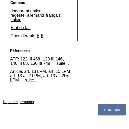
Contenu
document entier
regeste:
allemand
français
italien
Etat de fait
Considérants
5
6
Références
ATF:
122 III 469
,
128 III 146
,
146 III 89
,
130 III 748
suite...
Article: art. 13 LPM, art. 15 LPM,
art. 13 al. 2 LPM, art. 13 al. 2bis
LPM
suite...
Imprimer
remonter
RETOUR