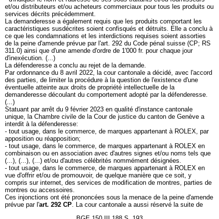
et/ou distributeurs et/ou acheteurs commerciaux pour tous les produits ou
services décrits précédemment.
La demanderesse a également requis que les produits comportant les
caractéristiques susdécrites soient confisqués et détruits. Elle a conclu à
ce que les condamnations et les interdictions requises soient assorties
de la peine d'amende prévue par l'art. 292 du Code pénal suisse (CP; RS
311.0) ainsi que d'une amende d'ordre de 1'000 fr. pour chaque jour
d'inexécution. (...)
La défenderesse a conclu au rejet de la demande.
Par ordonnance du 8 avril 2022, la cour cantonale a décidé, avec l'accord
des parties, de limiter la procédure à la question de l'existence d'une
éventuelle atteinte aux droits de propriété intellectuelle de la
demanderesse découlant du comportement adopté par la défenderesse.
(...)
Statuant par arrêt du 9 février 2023 en qualité d'instance cantonale
unique, la Chambre civile de la Cour de justice du canton de Genève a
interdit à la défenderesse:
- tout usage, dans le commerce, de marques appartenant à ROLEX, par
apposition ou réapposition;
- tout usage, dans le commerce, de marques appartenant à ROLEX en
combinaison ou en association avec d'autres signes et/ou noms tels que
(...), (...), (...) et/ou d'autres célébrités nommément désignées.
- tout usage, dans le commerce, de marques appartenant à ROLEX en
vue d'offrir et/ou de promouvoir, de quelque manière que ce soit, y
compris sur internet, des services de modification de montres, parties de
montres ou accessoires.
Ces injonctions ont été prononcées sous la menace de la peine d'amende
prévue par l'
art. 292 CP
. La cour cantonale a aussi réservé la suite de
BGE 150 III 188 S. 193