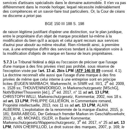
services d'artisans spécialisés dans le domaine automobile. Il n'en va pas
différemment dans le monde horloger, lequel nécessite indéniablement
des compétences et un savoir-faire tout particuliers. Or, la Cour de céans
ne discerne
a priori
pas
BGE 150 III 188 S. 198
de raison légitime justifiant d'opérer une distinction, sur le plan juridique,
entre le propriétaire d'un objet de marque procédant lui-même à la
modification du bien qu'il a acquis et celui ayant recours aux services
d'autrui pour aboutir au même résultat. Rien n'interdit ainsi, à première
vue, à une entreprise d'offrir des services tendant à la réparation voire à
la modification d'objets de marque en faveur de leurs propriétaires.
5.7.3
Le Tribunal fédéral a déjà eu l'occasion de préciser que l'usage
d'une marque à des fins privées n'est pas prohibé, sous réserve de
l'exception visée par l'
art. 13 al. 2bis LPM
(
ATF 146 III 89
consid. 4.1).
La doctrine reconnaît elle aussi que l'usage d'une marque à des fins
privées de même que celui interne à une entreprise sont en principe
e
licites (EUGEN MARBACH, Markenrecht, in SIWR vol. III/1, 2
éd. 2009,
n. 1528 ss; THOUVENIN/DORIGO, in Markenschutzgesetz [MSchG],
e
Noth/Bühler/Thouvenin [éd.], 2
éd. 2017, n° 11 ad
art. 13 LPM
;
CHRISTOPH WILLI, Markenschutzgesetz, Kommentar, 2002, nos 18 s.
ad
art. 13 LPM
; PHILIPPE GILLIÉRON, in Commentaire romand,
Propriété intellectuelle, 2013, nos 11 ss ad
art. 13 LPM
; ALAIN
ALBERINI, L'exploitation de la renommée de la marque d'autrui, 2015, p.
181; BARA ABEGG, Der Gebrauch fremder Marken im Geschäftsverkehr,
2013, p. 40; MICHAEL ISLER, in Basler Kommentar,
e
Markenschutzgesetz/Wappenschutzgesetz, 3
éd. 2017, n° 25 ad
art. 13
LPM
; IVAN CHERPILLOD, Le droit suisse des marques, 2007, p. 169;
le