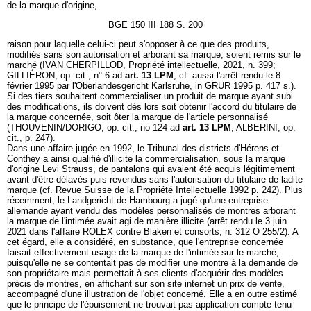
de la marque d'origine,
BGE 150 III 188 S. 200
raison pour laquelle celui-ci peut s'opposer à ce que des produits,
modifiés sans son autorisation et arborant sa marque, soient remis sur le
marché (IVAN CHERPILLOD, Propriété intellectuelle, 2021, n. 399;
GILLIÉRON, op. cit., n° 6 ad
art. 13 LPM
; cf. aussi l'arrêt rendu le 8
février 1995 par l'Oberlandesgericht Karlsruhe, in GRUR 1995 p. 417 s.).
Si des tiers souhaitent commercialiser un produit de marque ayant subi
des modifications, ils doivent dès lors soit obtenir l'accord du titulaire de
la marque concernée, soit ôter la marque de l'article personnalisé
(THOUVENIN/DORIGO, op. cit., no 124 ad
art. 13 LPM
; ALBERINI, op.
cit., p. 247).
Dans une affaire jugée en 1992, le Tribunal des districts d'Hérens et
Conthey a ainsi qualifié d'illicite la commercialisation, sous la marque
d'origine Levi Strauss, de pantalons qui avaient été acquis légitimement
avant d'être délavés puis revendus sans l'autorisation du titulaire de ladite
marque (cf. Revue Suisse de la Propriété Intellectuelle 1992 p. 242). Plus
récemment, le Landgericht de Hambourg a jugé qu'une entreprise
allemande ayant vendu des modèles personnalisés de montres arborant
la marque de l'intimée avait agi de manière illicite (arrêt rendu le 3 juin
2021 dans l'affaire ROLEX contre Blaken et consorts, n. 312 O 255/2). A
cet égard, elle a considéré, en substance, que l'entreprise concernée
faisait effectivement usage de la marque de l'intimée sur le marché,
puisqu'elle ne se contentait pas de modifier une montre à la demande de
son propriétaire mais permettait à ses clients d'acquérir des modèles
précis de montres, en affichant sur son site internet un prix de vente,
accompagné d'une illustration de l'objet concerné. Elle a en outre estimé
que le principe de l'épuisement ne trouvait pas application compte tenu