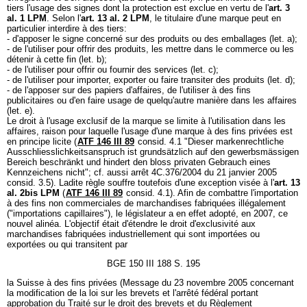
tiers l'usage des signes dont la protection est exclue en vertu de l'
art. 3
al. 1 LPM
. Selon l'
art. 13 al. 2 LPM
, le titulaire d'une marque peut en
particulier interdire à des tiers:
- d'apposer le signe concerné sur des produits ou des emballages (let. a);
- de l'utiliser pour offrir des produits, les mettre dans le commerce ou les
détenir à cette fin (let. b);
- de l'utiliser pour offrir ou fournir des services (let. c);
- de l'utiliser pour importer, exporter ou faire transiter des produits (let. d);
- de l'apposer sur des papiers d'affaires, de l'utiliser à des fins
publicitaires ou d'en faire usage de quelqu'autre manière dans les affaires
(let. e).
Le droit à l'usage exclusif de la marque se limite à l'utilisation dans les
affaires, raison pour laquelle l'usage d'une marque à des fins privées est
en principe licite (
ATF 146 III 89
consid. 4.1 "Dieser markenrechtliche
Ausschliesslichkeitsanspruch ist grundsätzlich auf den gewerbsmässigen
Bereich beschränkt und hindert den bloss privaten Gebrauch eines
Kennzeichens nicht"; cf. aussi arrêt 4C.376/2004 du 21 janvier 2005
consid. 3.5). Ladite règle souffre toutefois d'une exception visée à l'
art. 13
al. 2bis LPM
(
ATF 146 III 89
consid. 4.1). Afin de combattre l'importation
à des fins non commerciales de marchandises fabriquées illégalement
("importations capillaires"), le législateur a en effet adopté, en 2007, ce
nouvel alinéa. L'objectif était d'étendre le droit d'exclusivité aux
marchandises fabriquées industriellement qui sont importées ou
exportées ou qui transitent par
BGE 150 III 188 S. 195
la Suisse à des fins privées (Message du 23 novembre 2005 concernant
la modification de la loi sur les brevets et l'arrêté fédéral portant
approbation du Traité sur le droit des brevets et du Règlement