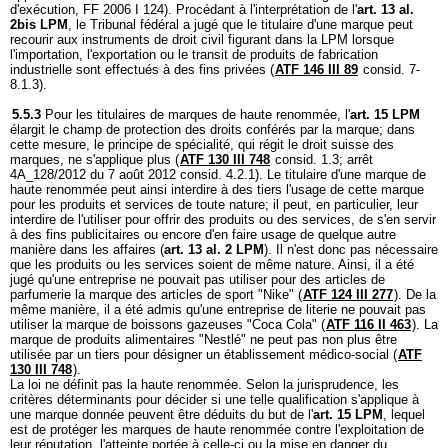
d'exécution, FF 2006 I 124). Procédant à l'interprétation de l'
art. 13 al.
2bis LPM
, le Tribunal fédéral a jugé que le titulaire d'une marque peut
recourir aux instruments de droit civil figurant dans la LPM lorsque
l'importation, l'exportation ou le transit de produits de fabrication
industrielle sont effectués à des fins privées (
ATF 146 III 89
consid. 7-
8.1.3).
5.5.3
Pour les titulaires de marques de haute renommée, l'
art. 15 LPM
élargit le champ de protection des droits conférés par la marque; dans
cette mesure, le principe de spécialité, qui régit le droit suisse des
marques, ne s'applique plus (
ATF 130 III 748
consid. 1.3; arrêt
4A_128/2012 du 7 août 2012 consid. 4.2.1). Le titulaire d'une marque de
haute renommée peut ainsi interdire à des tiers l'usage de cette marque
pour les produits et services de toute nature; il peut, en particulier, leur
interdire de l'utiliser pour offrir des produits ou des services, de s'en servir
à des fins publicitaires ou encore d'en faire usage de quelque autre
manière dans les affaires (
art. 13 al. 2 LPM
). Il n'est donc pas nécessaire
que les produits ou les services soient de même nature. Ainsi, il a été
jugé qu'une entreprise ne pouvait pas utiliser pour des articles de
parfumerie la marque des articles de sport "Nike" (
ATF 124 III 277
). De la
même manière, il a été admis qu'une entreprise de literie ne pouvait pas
utiliser la marque de boissons gazeuses "Coca Cola" (
ATF 116 II 463
). La
marque de produits alimentaires "Nestlé" ne peut pas non plus être
utilisée par un tiers pour désigner un établissement médico-social (
ATF
130 III 748
).
La loi ne définit pas la haute renommée. Selon la jurisprudence, les
critères déterminants pour décider si une telle qualification s'applique à
une marque donnée peuvent être déduits du but de l'
art. 15 LPM
, lequel
est de protéger les marques de haute renommée contre l'exploitation de
leur réputation, l'atteinte portée à celle-ci ou la mise en danger du