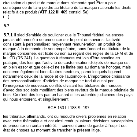
circulation du produit de marque dans n'importe quel État a pour
conséquence de faire perdre au titulaire de la marque nationale les droits
relatifs à ce produit (
ATF 122 III 469
consid. 5e).
(...)
5.7
5.7.1
Il sied d'emblée de souligner que le Tribunal fédéral n'a encore
jamais été amené à se prononcer sur le point de savoir si l'activité
consistant à personnaliser, moyennant rémunération, un produit de
marque à la demande de son propriétaire, sans l'accord du titulaire de la
marque concernée, est licite ou non au regard des règles de la LPM et de
la LCD (RS 241). La question à résoudre est loin d'être anodine en
pratique, dès lors que l'activité de customisation d'objets de marque est
en plein essor et que celle-ci ne se limite pas au domaine horloger, mais
concerne également bien d'autres secteurs, parmi lesquels figurent
notamment ceux de la mode et de l'automobile. L'importance croissante
des personnalisations d'articles de marque se traduit aussi par
l'émergence de nouveaux conflits divisant les titulaires de marques
d'avec des sociétés modifiant des biens revêtus de la marque originale de
tiers. Ce n'est dès lors pas un hasard si les autorités judiciaires des pays
qui nous entourent, et singulièrement
BGE 150 III 188 S. 197
les tribunaux allemands, ont dû résoudre divers problèmes en relation
avec cette thématique et ont ainsi rendu plusieurs décisions susceptibles
de présenter un certain intérêt. Il convient ainsi de garder à l'esprit cet
état de choses au moment de trancher le présent litige.