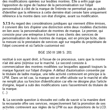
des modifications opérées sur lesdites montres. Elle a enfin jugé que
l'apposition du signe de l'auteur de la personnalisation sur l'objet
personnalisé à côté de la marque de l'intimée ne permettait pas au public
d'identifier que la référence à cette dernière était censée faire uniquement
référence à la montre dans son état d'origine, avant sa modification.
5.7.5
Au regard des considérations juridiques qui viennent d'être émises,
il convient dès lors d'opérer une distinction entre deux modèles d'activités
en lien avec la personnalisation de montres de marque. Le premier, qui
consiste pour une entreprise à fournir à ses clients des services de
personnalisation de leurs montres de marque, est en principe licite, dans
la mesure où le prestataire de services agit sur requête du propriétaire de
l'objet concerné et où l'article customisé est
BGE 150 III 188 S. 201
restitué à son ayant droit, à l'issue de ce processus, sans que la montre
n'ait été ainsi (re)mise sur le marché. Le second consiste à
commercialiser des montres modifiées sur lesquelles apparaît toujours la
marque figurant sur l'objet d'origine. A défaut d'autorisation consentie par
le titulaire de ladite marque, une telle activité contrevient en principe à la
LPM. Dans un tel cas, la marque est en effet utilisée sur le marché et elle
ne remplit plus sa fonction d'identification car elle ne désigne plus l'article
d'origine, lequel a subi des modifications sans l'assentiment du titulaire de
la marque.
(...)
6.
La seconde question à résoudre est celle de savoir si la manière dont
la recourante offre ses services, respectivement fait la promotion de ses
activités contrevient aux règles de la LPM ou aux dispositions de la LCD.