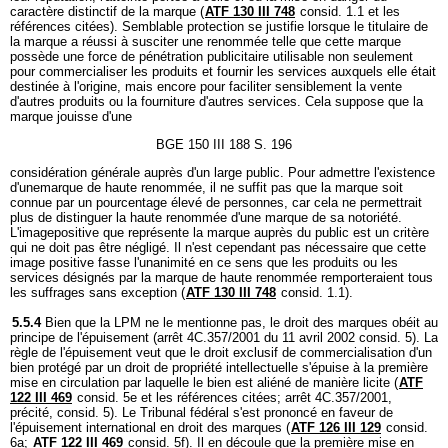
caractère distinctif de la marque (
ATF 130 III 748
consid. 1.1 et les
références citées). Semblable protection se justifie lorsque le titulaire de
la marque a réussi à susciter une renommée telle que cette marque
possède une force de pénétration publicitaire utilisable non seulement
pour commercialiser les produits et fournir les services auxquels elle était
destinée à l'origine, mais encore pour faciliter sensiblement la vente
d'autres produits ou la fourniture d'autres services. Cela suppose que la
marque jouisse d'une
BGE 150 III 188 S. 196
considération générale auprès d'un large public. Pour admettre l'existence
d'unemarque de haute renommée, il ne suffit pas que la marque soit
connue par un pourcentage élevé de personnes, car cela ne permettrait
plus de distinguer la haute renommée d'une marque de sa notoriété.
L'imagepositive que représente la marque auprès du public est un critère
qui ne doit pas être négligé. Il n'est cependant pas nécessaire que cette
image positive fasse l'unanimité en ce sens que les produits ou les
services désignés par la marque de haute renommée remporteraient tous
les suffrages sans exception (
ATF 130 III 748
consid. 1.1).
5.5.4
Bien que la LPM ne le mentionne pas, le droit des marques obéit au
principe de l'épuisement (arrêt 4C.357/2001 du 11 avril 2002 consid. 5). La
règle de l'épuisement veut que le droit exclusif de commercialisation d'un
bien protégé par un droit de propriété intellectuelle s'épuise à la première
mise en circulation par laquelle le bien est aliéné de manière licite (
ATF
122 III 469
consid. 5e et les références citées; arrêt 4C.357/2001,
précité, consid. 5). Le Tribunal fédéral s'est prononcé en faveur de
l'épuisement international en droit des marques (
ATF 126 III 129
consid.
6a;
ATF 122 III 469
consid. 5f). Il en découle que la première mise en