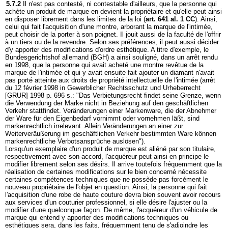
5.7.2
Il n'est pas contesté, ni contestable d'ailleurs, que la personne qui
achète un produit de marque en devient la propriétaire et qu'elle peut ainsi
en disposer librement dans les limites de la loi (
art. 641 al. 1 CC
). Ainsi,
celui qui fait l'acquisition d'une montre, arborant la marque de l'intimée,
peut choisir de la porter à son poignet. Il jouit aussi de la faculté de l'offrir
à un tiers ou de la revendre. Selon ses préférences, il peut aussi décider
d'y apporter des modifications d'ordre esthétique. A titre d'exemple, le
Bundesgerichtshof allemand (BGH) a ainsi souligné, dans un arrêt rendu
en 1998, que la personne qui avait acheté une montre revêtue de la
marque de l'intimée et qui y avait ensuite fait ajouter un diamant n'avait
pas porté atteinte aux droits de propriété intellectuelle de l'intimée (arrêt
du 12 février 1998 in Gewerblicher Rechtsschutz und Urheberrecht
[GRUR] 1998 p. 696 s.: "Das Verbietungsrecht findet seine Grenze, wenn
die Verwendung der Marke nicht in Beziehung auf den geschäftlichen
Verkehr stattfindet. Veränderungen einer Markenware, die der Abnehmer
der Ware für den Eigenbedarf vornimmt oder vornehmen läßt, sind
markenrechtlich irrelevant. Allein Veränderungen an einer zur
Weiterveräußerung im geschäftlichen Verkehr bestimmten Ware können
markenrechtliche Verbotsansprüche auslösen").
Lorsqu'un exemplaire d'un produit de marque est aliéné par son titulaire,
respectivement avec son accord, l'acquéreur peut ainsi en principe le
modifier librement selon ses désirs. Il arrive toutefois fréquemment que la
réalisation de certaines modifications sur le bien concerné nécessite
certaines compétences techniques que ne possède pas forcément le
nouveau propriétaire de l'objet en question. Ainsi, la personne qui fait
l'acquisition d'une robe de haute couture devra bien souvent avoir recours
aux services d'un couturier professionnel, si elle désire l'ajuster ou la
modifier d'une quelconque façon. De même, l'acquéreur d'un véhicule de
marque qui entend y apporter des modifications techniques ou
esthétiques sera, dans les faits, fréquemment tenu de s'adjoindre les