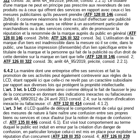
322
consid. 3b; arrêt 4A_95/2019, précité, consid. 2.2.1). Le titulaire
d'une marque ne peut en principe pas prescrire aux revendeurs de ses
produits ou à ceux qui offrent des services en rapport avec ceux-ci les
mesures publicitaires qu'ils peuvent prendre (
ATF 128 III 146
consid.
2b/bb). Il conserve néanmoins le droit exclusif d'effectuer une publicité
générale de la marque, sans se référer à un assortiment particulier de
marchandises ou à des services concrets, afin de promouvoir la
réputation et la renommée de la marque auprès du public en général (
ATF
128 III 146
consid. 2b/bb;
ATF 126 III 322
consid. 3a). L'utilisation de la
marque d'un tiers est inadmissible dans la mesure où il se crée, dans le
public, une fausse impression (d'ensemble) d'un lien spécifique entre le
titulaire de la marque et la personne qui fait de la publicité ou d'un droit de
cette dernière sur la marque en tant que telle (
ATF 128 III 146
consid. 2;
ATF 126 III 322
consid. 3b; arrêt 4A_95/2019, précité, consid. 2.2.1).
6.4.2
La manière dont une entreprise offre ses services et fait la
promotion de ses activités peut également contrevenir aux règles de la
LCD, étant rappelé ici que celle-ci ne revêt pas un caractère subsidiaire
par rapport aux diverses lois qui protègent la propriété intellectuelle.
L'
art. 3 let. b LCD
considère ainsi comme déloyal le fait de fausser le jeu
de la concurrence en donnant des indications inexactes ou fallacieuses
(arrêt 4A_689/2012 du 24 avril 2013 consid. 2.4; sur la notion d'indication
inexacte ou fallacieuse: cf.
ATF 132 III 414
consid. 4.1.2).
L'
art. 3 let
. d LCD qualifie de déloyal le comportement de celui qui prend
des mesures de nature à faire naître une confusion entre ses propres
biens ou services et ceux d'autrui (sur la notion de risque de confusion:
cf.
ATF 135 III 446
consid. 6.1). Est visé tout comportement au terme
duquel le public est induit en erreur par la création d'un danger de
confusion, en particulier lorsque celui-ci est mis en place pour exploiter la
réputation d'un concurrent (
ATF 128 III 353
consid. 4;
ATF 126 III 239