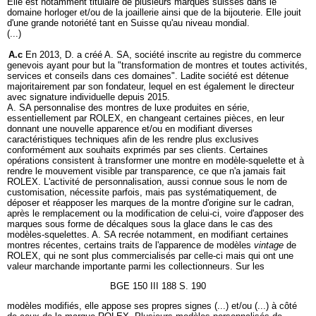
Elle est notamment titulaire de plusieurs marques suisses dans le
domaine horloger et/ou de la joaillerie ainsi que de la bijouterie. Elle jouit
d'une grande notoriété tant en Suisse qu'au niveau mondial.
(...)
A.c
En 2013, D. a créé A. SA, société inscrite au registre du commerce
genevois ayant pour but la "transformation de montres et toutes activités,
services et conseils dans ces domaines". Ladite société est détenue
majoritairement par son fondateur, lequel en est également le directeur
avec signature individuelle depuis 2015.
A. SA personnalise des montres de luxe produites en série,
essentiellement par ROLEX, en changeant certaines pièces, en leur
donnant une nouvelle apparence et/ou en modifiant diverses
caractéristiques techniques afin de les rendre plus exclusives
conformément aux souhaits exprimés par ses clients. Certaines
opérations consistent à transformer une montre en modèle-squelette et à
rendre le mouvement visible par transparence, ce que n'a jamais fait
ROLEX. L'activité de personnalisation, aussi connue sous le nom de
customisation, nécessite parfois, mais pas systématiquement, de
déposer et réapposer les marques de la montre d'origine sur le cadran,
après le remplacement ou la modification de celui-ci, voire d'apposer des
marques sous forme de décalques sous la glace dans le cas des
modèles-squelettes. A. SA recrée notamment, en modifiant certaines
montres récentes, certains traits de l'apparence de modèles
vintage
de
ROLEX, qui ne sont plus commercialisés par celle-ci mais qui ont une
valeur marchande importante parmi les collectionneurs. Sur les
BGE 150 III 188 S. 190
modèles modifiés, elle appose ses propres signes (...) et/ou (...) à côté