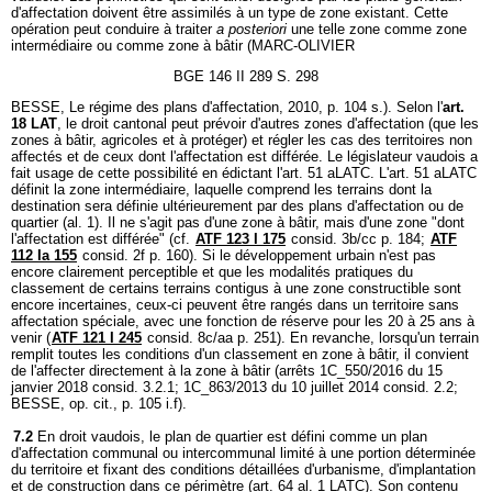
d'affectation doivent être assimilés à un type de zone existant. Cette
opération peut conduire à traiter
a posteriori
une telle zone comme zone
intermédiaire ou comme zone à bâtir (MARC-OLIVIER
BGE 146 II 289 S. 298
BESSE, Le régime des plans d'affectation, 2010, p. 104 s.). Selon l'
art.
18 LAT
, le droit cantonal peut prévoir d'autres zones d'affectation (que les
zones à bâtir, agricoles et à protéger) et régler les cas des territoires non
affectés et de ceux dont l'affectation est différée. Le législateur vaudois a
fait usage de cette possibilité en édictant l'art. 51 aLATC. L'art. 51 aLATC
définit la zone intermédiaire, laquelle comprend les terrains dont la
destination sera définie ultérieurement par des plans d'affectation ou de
quartier (al. 1). Il ne s'agit pas d'une zone à bâtir, mais d'une zone "dont
l'affectation est différée" (cf.
ATF 123 I 175
consid. 3b/cc p. 184;
ATF
112 Ia 155
consid. 2f p. 160). Si le développement urbain n'est pas
encore clairement perceptible et que les modalités pratiques du
classement de certains terrains contigus à une zone constructible sont
encore incertaines, ceux-ci peuvent être rangés dans un territoire sans
affectation spéciale, avec une fonction de réserve pour les 20 à 25 ans à
venir (
ATF 121 I 245
consid. 8c/aa p. 251). En revanche, lorsqu'un terrain
remplit toutes les conditions d'un classement en zone à bâtir, il convient
de l'affecter directement à la zone à bâtir (arrêts 1C_550/2016 du 15
janvier 2018 consid. 3.2.1; 1C_863/2013 du 10 juillet 2014 consid. 2.2;
BESSE, op. cit., p. 105 i.f).
7.2
En droit vaudois, le plan de quartier est défini comme un plan
d'affectation communal ou intercommunal limité à une portion déterminée
du territoire et fixant des conditions détaillées d'urbanisme, d'implantation
et de construction dans ce périmètre (art. 64 al. 1 LATC). Son contenu