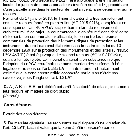
AC.2017.0026. Le 5 septembre 2017, elle a procédé à une inspection
locale. Le juge instructeur a par ailleurs invité la société D., propriétaire
d'une parcelle sise dans le secteur de Fontanivent, à se déterminer sur le
recours.
Par arrêt du 17 janvier 2018, le Tribunal cantonal a très partiellement
admis le recours formé en premier lieu (AC.2015.0216), complétant en
conséquence l'art. 40 RPGA, disposition traitant du recensement
architectural. A ce sujet, la cour cantonale a en résumé considéré cette
règlementation communale insuffisante, le lien entre les mesures
communales de protection des bâtiments dignes de protection et les
instruments du droit cantonal élaborés dans le cadre de la loi du 10
décembre 1969 sur la protection des monuments et des sites (LPNMS;
RSV 450.11) étant équivoque. Le second recours (AC.2017.0026) a,
quant à lui, été rejeté. Le Tribunal cantonal a en substance nié que
l'adoption du nPGA entraînait une augmentation des surfaces à bâtir
légalisées au sens de l'
art. 38a LAT
; il a de même - et notamment -
estimé que la zone constructible consacrée par le plan n'était pas
excessive, sous l'angle de l'
art. 15 LAT
.
G.
A., A.B. et B.B. ont déféré cet arrêt à l'autorité de céans, qui a admis
leur recours en matière de droit public.
(résumé)
Considérants
Extrait des considérants:
5.
De manière générale, les recourants se plaignent d'une violation de
l'
art. 15 LAT
, faisant valoir que la zone à bâtir consacrée par le