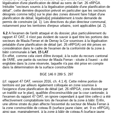
légalisation d'une planification de détail au sens de l'art. 26 nRPGA.
Intitulée "secteurs soumis à la légalisation préalable d'une planification de
détail", cette dernière disposition prévoit en particulier que les secteurs
désignés comme tel[s] sur le plan des zones doivent faire l'objet d'une
planification de détail, légalisé[e] préalablement à toute demande de
permis de construire (al. 1). Les directives du plan directeur communal,
notamment pour les territoires d'enjeux urbains, sont applicables (al. 2).
6.2
A l'examen de l'arrêt attaqué et du dossier, plus particulièrement du
rapport 47 OAT, il n'est pas évident de savoir à quel titre les portions des
secteurs de Maula Ferran et de Derray la Cor soumises à la légalisation
préalable d'une planification de détail (art. 26 nRPGA) ont été prises en
considération dans le cadre de l'examen de la conformité de la zone à
bâtir communale à l'
art. 15 LAT
.
En effet, comme cela vient d'être évoqué, à la suite du recours cantonal
de l'ARE, une partie du secteur de Maula Ferran - située à l'ouest - a été
englobée dans la zone réservée, laquelle n'a pas été prise en compte
dans la détermination de la surface constructible
BGE 146 II 289 S. 297
(cf. rapport 47 OAT, version 2016, ch. 4.1.4). Cette même portion de
territoire est par ailleurs également colloquée en zone soumise à
l'exigence d'une planification de détail (art. 26 nRPGA; zone illustrée par
un traitillé sur le plan), qualifiée d'inconstructible par la cour cantonale; à
l'examen du rapport 47 OAT, on ignore cependant à quel titre celle-ci a été
effectivement comptabilisée lors de l'examen de la zone à bâtir. Enfin,
une ultime strate du plan affecte l'essentiel du secteur de Maula Ferran à
la zone constructible de coteau B (surface jaune claire; art. 9 ss nRPGA),
ainsi que, marginalement, à la zone à bâtir de coteau A (surface jaune