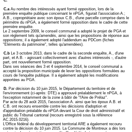
C.
C.a
Au nombre des intéressés ayant formé opposition, lors de la
première enquête publique concernant le nPGA, figurait l'association A.;
A.B., copropriétaire avec son époux C.B., d'une parcelle comprise dans le
périmètre du nPGA, a également formé opposition dans le cadre de cette
première enquête.
Le 2 septembre 2009, le conseil communal a adopté le projet de PGA et
son règlement tels qu'amendés, ainsi que les propositions de réponse aux
oppositions; il a également adopté l'addendum au PDCom (fiches
"Eléments du patrimoine", telles qu'amendées).
C.b
Le 3 octobre 2013, dans le cadre de la seconde enquête, A., d'une
part, et A.B. - agissant collectivement avec d'autres intéressés -, d'autre
part, ont nouvellement formé opposition.
Dans ses séances des 3 et 4 septembre 2014, le conseil communal a
accepté la proposition municipale de lever les oppositions formulées au
cours de l'enquête publique. Il a également adopté les modifications
apportées au PGA.
D.
Par décision du 10 juin 2015, le Département du territoire et de
l'environnement (ci-après: DTE) a approuvé préalablement le nPGA, à
l'exception notamment de la zone à bâtir de "l'Aire de Prélaz".
Par acte du 28 août 2015, l'association A. ainsi que les époux A.B. et
C.B. ont recouru ensemble contre les décisions d'adoption et
d'approbation préalable du nPGA devant la Cour de droit administratif et
public du Tribunal cantonal (recours enregistré sous la référence
AC.2015.0216).
L'Office fédéral du développement territorial ARE a également recouru
contre la décision du 10 juin 2015. La Commune de Montreux a dès lors