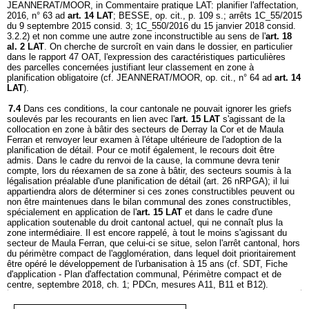
JEANNERAT/MOOR, in Commentaire pratique LAT: planifier l'affectation,
2016, n° 63 ad
art. 14 LAT
; BESSE, op. cit., p. 109 s.; arrêts 1C_55/2015
du 9 septembre 2015 consid. 3; 1C_550/2016 du 15 janvier 2018 consid.
3.2.2) et non comme une autre zone inconstructible au sens de l'
art. 18
al. 2 LAT
. On cherche de surcroît en vain dans le dossier, en particulier
dans le rapport 47 OAT, l'expression des caractéristiques particulières
des parcelles concernées justifiant leur classement en zone à
planification obligatoire (cf. JEANNERAT/MOOR, op. cit., n° 64 ad
art. 14
LAT
).
7.4
Dans ces conditions, la cour cantonale ne pouvait ignorer les griefs
soulevés par les recourants en lien avec l'
art. 15 LAT
s'agissant de la
collocation en zone à bâtir des secteurs de Derray la Cor et de Maula
Ferran et renvoyer leur examen à l'étape ultérieure de l'adoption de la
planification de détail. Pour ce motif également, le recours doit être
admis. Dans le cadre du renvoi de la cause, la commune devra tenir
compte, lors du réexamen de sa zone à bâtir, des secteurs soumis à la
légalisation préalable d'une planification de détail (art. 26 nRPGA); il lui
appartiendra alors de déterminer si ces zones constructibles peuvent ou
non être maintenues dans le bilan communal des zones constructibles,
spécialement en application de l'
art. 15 LAT
et dans le cadre d'une
application soutenable du droit cantonal actuel, qui ne connaît plus la
zone intermédiaire. Il est encore rappelé, à tout le moins s'agissant du
secteur de Maula Ferran, que celui-ci se situe, selon l'arrêt cantonal, hors
du périmètre compact de l'agglomération, dans lequel doit prioritairement
être opéré le développement de l'urbanisation à 15 ans (cf. SDT, Fiche
d'application - Plan d'affectation communal, Périmètre compact et de
centre, septembre 2018, ch. 1; PDCn, mesures A11, B11 et B12).