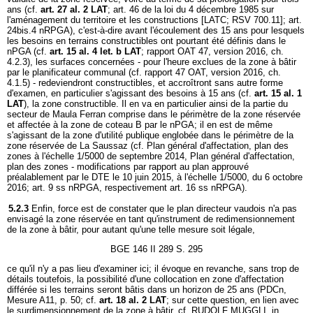
ans (cf.
art. 27 al. 2 LAT
; art. 46 de la loi du 4 décembre 1985 sur
l'aménagement du territoire et les constructions [LATC; RSV 700.11]; art.
24bis.4 nRPGA), c'est-à-dire avant l'écoulement des 15 ans pour lesquels
les besoins en terrains constructibles ont pourtant été définis dans le
nPGA (cf.
art. 15 al. 4 let. b LAT
; rapport OAT 47, version 2016, ch.
4.2.3), les surfaces concernées - pour l'heure exclues de la zone à bâtir
par le planificateur communal (cf. rapport 47 OAT, version 2016, ch.
4.1.5) - redeviendront constructibles, et accroîtront sans autre forme
d'examen, en particulier s'agissant des besoins à 15 ans (cf.
art. 15 al. 1
LAT
), la zone constructible. Il en va en particulier ainsi de la partie du
secteur de Maula Ferran comprise dans le périmètre de la zone réservée
et affectée à la zone de coteau B par le nPGA; il en est de même
s'agissant de la zone d'utilité publique englobée dans le périmètre de la
zone réservée de La Saussaz (cf. Plan général d'affectation, plan des
zones à l'échelle 1/5000 de septembre 2014, Plan général d'affectation,
plan des zones - modifications par rapport au plan approuvé
préalablement par le DTE le 10 juin 2015, à l'échelle 1/5000, du 6 octobre
2016; art. 9 ss nRPGA, respectivement art. 16 ss nRPGA).
5.2.3
Enfin, force est de constater que le plan directeur vaudois n'a pas
envisagé la zone réservée en tant qu'instrument de redimensionnement
de la zone à bâtir, pour autant qu'une telle mesure soit légale,
BGE 146 II 289 S. 295
ce qu'il n'y a pas lieu d'examiner ici; il évoque en revanche, sans trop de
détails toutefois, la possibilité d'une collocation en zone d'affectation
différée si les terrains seront bâtis dans un horizon de 25 ans (PDCn,
Mesure A11, p. 50; cf.
art. 18 al. 2 LAT
; sur cette question, en lien avec
le surdimensionnement de la zone à bâtir, cf. RUDOLF MUGGLI, in