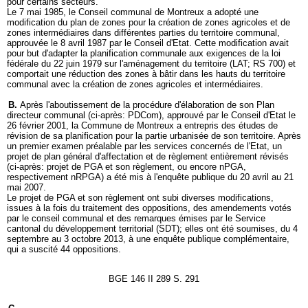
pour certains secteurs.
Le 7 mai 1985, le Conseil communal de Montreux a adopté une
modification du plan de zones pour la création de zones agricoles et de
zones intermédiaires dans différentes parties du territoire communal,
approuvée le 8 avril 1987 par le Conseil d'Etat. Cette modification avait
pour but d'adapter la planification communale aux exigences de la loi
fédérale du 22 juin 1979 sur l'aménagement du territoire (LAT; RS 700) et
comportait une réduction des zones à bâtir dans les hauts du territoire
communal avec la création de zones agricoles et intermédiaires.
B.
Après l'aboutissement de la procédure d'élaboration de son Plan
directeur communal (ci-après: PDCom), approuvé par le Conseil d'Etat le
26 février 2001, la Commune de Montreux a entrepris des études de
révision de sa planification pour la partie urbanisée de son territoire. Après
un premier examen préalable par les services concernés de l'Etat, un
projet de plan général d'affectation et de règlement entièrement révisés
(ci-après: projet de PGA et son règlement, ou encore nPGA,
respectivement nRPGA) a été mis à l'enquête publique du 20 avril au 21
mai 2007.
Le projet de PGA et son règlement ont subi diverses modifications,
issues à la fois du traitement des oppositions, des amendements votés
par le conseil communal et des remarques émises par le Service
cantonal du développement territorial (SDT); elles ont été soumises, du 4
septembre au 3 octobre 2013, à une enquête publique complémentaire,
qui a suscité 44 oppositions.
BGE 146 II 289 S. 291