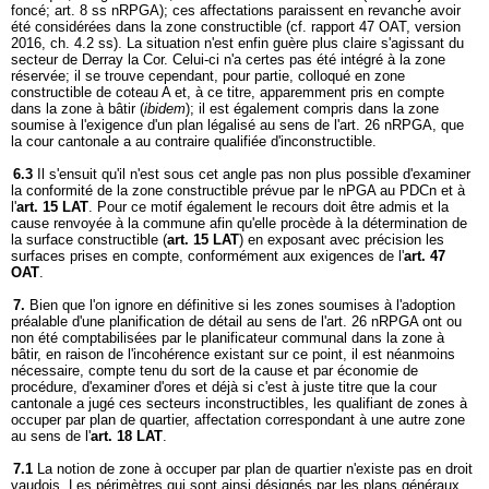
foncé; art. 8 ss nRPGA); ces affectations paraissent en revanche avoir
été considérées dans la zone constructible (cf. rapport 47 OAT, version
2016, ch. 4.2 ss). La situation n'est enfin guère plus claire s'agissant du
secteur de Derray la Cor. Celui-ci n'a certes pas été intégré à la zone
réservée; il se trouve cependant, pour partie, colloqué en zone
constructible de coteau A et, à ce titre, apparemment pris en compte
dans la zone à bâtir (
ibidem
); il est également compris dans la zone
soumise à l'exigence d'un plan légalisé au sens de l'art. 26 nRPGA, que
la cour cantonale a au contraire qualifiée d'inconstructible.
6.3
Il s'ensuit qu'il n'est sous cet angle pas non plus possible d'examiner
la conformité de la zone constructible prévue par le nPGA au PDCn et à
l'
art. 15 LAT
. Pour ce motif également le recours doit être admis et la
cause renvoyée à la commune afin qu'elle procède à la détermination de
la surface constructible (
art. 15 LAT
) en exposant avec précision les
surfaces prises en compte, conformément aux exigences de l'
art. 47
OAT
.
7.
Bien que l'on ignore en définitive si les zones soumises à l'adoption
préalable d'une planification de détail au sens de l'art. 26 nRPGA ont ou
non été comptabilisées par le planificateur communal dans la zone à
bâtir, en raison de l'incohérence existant sur ce point, il est néanmoins
nécessaire, compte tenu du sort de la cause et par économie de
procédure, d'examiner d'ores et déjà si c'est à juste titre que la cour
cantonale a jugé ces secteurs inconstructibles, les qualifiant de zones à
occuper par plan de quartier, affectation correspondant à une autre zone
au sens de l'
art. 18 LAT
.
7.1
La notion de zone à occuper par plan de quartier n'existe pas en droit
vaudois. Les périmètres qui sont ainsi désignés par les plans généraux