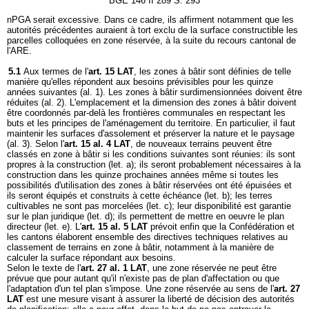
BGE 146 II 289 S. 293
nPGA serait excessive. Dans ce cadre, ils affirment notamment que les
autorités précédentes auraient à tort exclu de la surface constructible les
parcelles colloquées en zone réservée, à la suite du recours cantonal de
l'ARE.
5.1
Aux termes de l'
art. 15 LAT
, les zones à bâtir sont définies de telle
manière qu'elles répondent aux besoins prévisibles pour les quinze
années suivantes (al. 1). Les zones à bâtir surdimensionnées doivent être
réduites (al. 2). L'emplacement et la dimension des zones à bâtir doivent
être coordonnés par-delà les frontières communales en respectant les
buts et les principes de l'aménagement du territoire. En particulier, il faut
maintenir les surfaces d'assolement et préserver la nature et le paysage
(al. 3). Selon l'
art. 15 al. 4 LAT
, de nouveaux terrains peuvent être
classés en zone à bâtir si les conditions suivantes sont réunies: ils sont
propres à la construction (let. a); ils seront probablement nécessaires à la
construction dans les quinze prochaines années même si toutes les
possibilités d'utilisation des zones à bâtir réservées ont été épuisées et
ils seront équipés et construits à cette échéance (let. b); les terres
cultivables ne sont pas morcelées (let. c); leur disponibilité est garantie
sur le plan juridique (let. d); ils permettent de mettre en oeuvre le plan
directeur (let. e). L'
art. 15 al. 5 LAT
prévoit enfin que la Confédération et
les cantons élaborent ensemble des directives techniques relatives au
classement de terrains en zone à bâtir, notamment à la manière de
calculer la surface répondant aux besoins.
Selon le texte de l'
art. 27 al. 1 LAT
, une zone réservée ne peut être
prévue que pour autant qu'il n'existe pas de plan d'affectation ou que
l'adaptation d'un tel plan s'impose. Une zone réservée au sens de l'
art. 27
LAT
est une mesure visant à assurer la liberté de décision des autorités