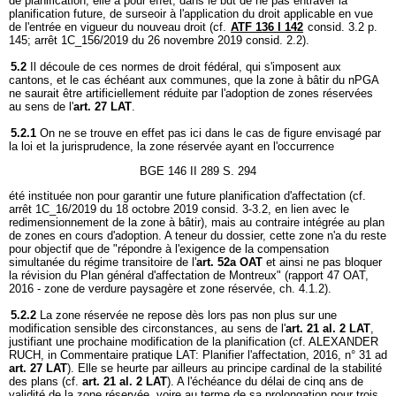
de planification; elle a pour effet, dans le but de ne pas entraver la
planification future, de surseoir à l'application du droit applicable en vue
de l'entrée en vigueur du nouveau droit (cf.
ATF 136 I 142
consid. 3.2 p.
145; arrêt 1C_156/2019 du 26 novembre 2019 consid. 2.2).
5.2
Il découle de ces normes de droit fédéral, qui s'imposent aux
cantons, et le cas échéant aux communes, que la zone à bâtir du nPGA
ne saurait être artificiellement réduite par l'adoption de zones réservées
au sens de l'
art. 27 LAT
.
5.2.1
On ne se trouve en effet pas ici dans le cas de figure envisagé par
la loi et la jurisprudence, la zone réservée ayant en l'occurrence
BGE 146 II 289 S. 294
été instituée non pour garantir une future planification d'affectation (cf.
arrêt 1C_16/2019 du 18 octobre 2019 consid. 3-3.2, en lien avec le
redimensionnement de la zone à bâtir), mais au contraire intégrée au plan
de zones en cours d'adoption. A teneur du dossier, cette zone n'a du reste
pour objectif que de "répondre à l'exigence de la compensation
simultanée du régime transitoire de l'
art. 52a OAT
et ainsi ne pas bloquer
la révision du Plan général d'affectation de Montreux" (rapport 47 OAT,
2016 - zone de verdure paysagère et zone réservée, ch. 4.1.2).
5.2.2
La zone réservée ne repose dès lors pas non plus sur une
modification sensible des circonstances, au sens de l'
art. 21 al. 2 LAT
,
justifiant une prochaine modification de la planification (cf. ALEXANDER
RUCH, in Commentaire pratique LAT: Planifier l'affectation, 2016, n° 31 ad
art. 27 LAT
). Elle se heurte par ailleurs au principe cardinal de la stabilité
des plans (cf.
art. 21 al. 2 LAT
). A l'échéance du délai de cinq ans de
validité de la zone réservée, voire au terme de sa prolongation pour trois