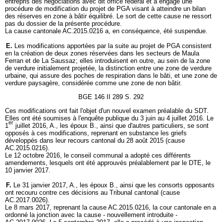
entrepris des négociations avec dit office fédéral et a engagé une
procédure de modification du projet de PGA visant à atteindre un bilan
des réserves en zone à bâtir équilibré. Le sort de cette cause ne ressort
pas du dossier de la présente procédure.
La cause cantonale AC.2015.0216 a, en conséquence, été suspendue.
E.
Les modifications apportées par la suite au projet de PGA consistent
en la création de deux zones réservées dans les secteurs de Maula
Ferran et de La Saussaz; elles introduisent en outre, au sein de la zone
de verdure initialement projetée, la distinction entre une zone de verdure
urbaine, qui assure des poches de respiration dans le bâti, et une zone de
verdure paysagère, considérée comme une zone de non bâtir.
BGE 146 II 289 S. 292
Ces modifications ont fait l'objet d'un nouvel examen préalable du SDT.
Elles ont été soumises à l'enquête publique du 3 juin au 4 juillet 2016. Le
er
1
juillet 2016, A., les époux B., ainsi que d'autres particuliers, se sont
opposés à ces modifications, reprenant en substance les griefs
développés dans leur recours cantonal du 28 août 2015 (cause
AC.2015.0216).
Le 12 octobre 2016, le conseil communal a adopté ces différents
amendements, lesquels ont été approuvés préalablement par le DTE, le
10 janvier 2017.
F.
Le 31 janvier 2017, A., les époux B., ainsi que les consorts opposants
ont recouru contre ces décisions au Tribunal cantonal (cause
AC.2017.0026).
Le 8 mars 2017, reprenant la cause AC.2015.0216, la cour cantonale en a
ordonné la jonction avec la cause - nouvellement introduite -