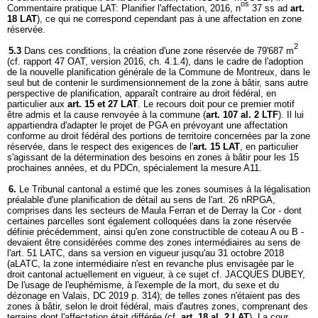
os
Commentaire pratique LAT: Planifier l'affectation, 2016, n
37 ss ad
art.
18 LAT
), ce qui ne correspond cependant pas à une affectation en zone
réservée.
2
5.3
Dans ces conditions, la création d'une zone réservée de 79'687 m
(cf. rapport 47 OAT, version 2016, ch. 4.1.4), dans le cadre de l'adoption
de la nouvelle planification générale de la Commune de Montreux, dans le
seul but de contenir le surdimensionnement de la zone à bâtir, sans autre
perspective de planification, apparaît contraire au droit fédéral, en
particulier aux
art. 15 et 27 LAT
. Le recours doit pour ce premier motif
être admis et la cause renvoyée à la commune (
art. 107 al. 2 LTF
). Il lui
appartiendra d'adapter le projet de PGA en prévoyant une affectation
conforme au droit fédéral des portions de territoire concernées par la zone
réservée, dans le respect des exigences de l'
art. 15 LAT
, en particulier
s'agissant de la détermination des besoins en zones à bâtir pour les 15
prochaines années, et du PDCn, spécialement la mesure A11.
6.
Le Tribunal cantonal a estimé que les zones soumises à la légalisation
préalable d'une planification de détail au sens de l'art. 26 nRPGA,
comprises dans les secteurs de Maula Ferran et de Derray la Cor - dont
certaines parcelles sont également colloquées dans la zone réservée
définie précédemment, ainsi qu'en zone constructible de coteau A ou B -
devaient être considérées comme des zones intermédiaires au sens de
l'art. 51 LATC, dans sa version en vigueur jusqu'au 31 octobre 2018
(aLATC, la zone intermédiaire n'est en revanche plus envisagée par le
droit cantonal actuellement en vigueur, à ce sujet cf. JACQUES DUBEY,
De l'usage de l'euphémisme, à l'exemple de la mort, du sexe et du
dézonage en Valais, DC 2019 p. 314); de telles zones n'étaient pas des
zones à bâtir, selon le droit fédéral, mais d'autres zones, comprenant des
terrains dont l'affectation était différée (cf.
art. 18 al. 2 LAT
). La cour