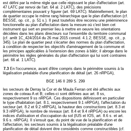
est défini par la même règle que celle régissant le plan d'affectation (art.
47 LATC par renvoi de l'art. 64 al. 2 LATC), des précisions
complémentaires pouvant y figurer (art. 69 LATC). Matériellement, le plan
de quartier occupe le même rang hiérarchique que le plan d'affectation (cf.
BESSE, op. cit., p. 51 s.). Il peut toutefois être reconnu une prééminence
fonctionnelle au plan d'affectation dans la mesure où c'est bien cet
instrument qui sert en premier lieu à mettre en oeuvre les orientations
décidées dans les plans directeurs sur l'ensemble du territoire communal
(cf. arrêt 1C_424/2014 du 26 mai 2015 consid. 4.1.2; BESSE, op. cit., p.
345). Le plan de quartier peut s'écarter des normes du plan d'affectation,
à condition de respecter les objectifs d'aménagement de la commune et
les principes applicables à l'extension des zones à bâtir; il abroge dans le
périmètre les règles générales du plan d'affectation qui lui sont contraires
(art. 66 al. 1 LATC).
7.3
En l'occurrence, avant d'être compris dans le périmètre soumis à la
légalisation préalable d'une planification de détail (art. 26 nRPGA),
BGE 146 II 289 S. 299
les secteurs de Derray la Cor et de Maula Ferran ont été affectés aux
zones de coteau A et B; celles-ci sont définies aux art. 8 ss,
respectivement 9 ss nRPGA. Ces dispositions définissent en particulier
le type d'habitation (art. 8.1, respectivement 9.1 nRPGA), l'affectation du
secteur (art. 8.2 et 9.2 nRPGA), la hauteur des constructions (art. 8.3 et
9.3 nRPGA), le nombre de niveaux (art. 8.4 et 9.4 nRPGA) ou encore les
indices d'utilisation et d'occupation du sol (IUS et IOS, art. 8.6 s. et art.
9.6 s. nRPGA). Il s'ensuit que, du point de vue de la planification et de
l'affectation, les secteurs soumis à la légalisation préalable d'une
planification de détail doivent être considérés comme constructibles (cf.