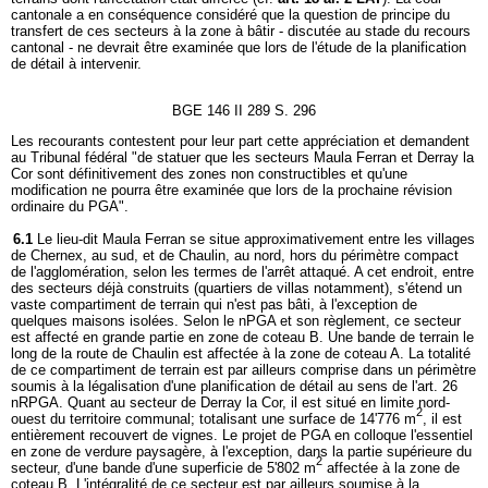
cantonale a en conséquence considéré que la question de principe du
transfert de ces secteurs à la zone à bâtir - discutée au stade du recours
cantonal - ne devrait être examinée que lors de l'étude de la planification
de détail à intervenir.
BGE 146 II 289 S. 296
Les recourants contestent pour leur part cette appréciation et demandent
au Tribunal fédéral "de statuer que les secteurs Maula Ferran et Derray la
Cor sont définitivement des zones non constructibles et qu'une
modification ne pourra être examinée que lors de la prochaine révision
ordinaire du PGA".
6.1
Le lieu-dit Maula Ferran se situe approximativement entre les villages
de Chernex, au sud, et de Chaulin, au nord, hors du périmètre compact
de l'agglomération, selon les termes de l'arrêt attaqué. A cet endroit, entre
des secteurs déjà construits (quartiers de villas notamment), s'étend un
vaste compartiment de terrain qui n'est pas bâti, à l'exception de
quelques maisons isolées. Selon le nPGA et son règlement, ce secteur
est affecté en grande partie en zone de coteau B. Une bande de terrain le
long de la route de Chaulin est affectée à la zone de coteau A. La totalité
de ce compartiment de terrain est par ailleurs comprise dans un périmètre
soumis à la légalisation d'une planification de détail au sens de l'art. 26
nRPGA. Quant au secteur de Derray la Cor, il est situé en limite nord-
2
ouest du territoire communal; totalisant une surface de 14'776 m
, il est
entièrement recouvert de vignes. Le projet de PGA en colloque l'essentiel
en zone de verdure paysagère, à l'exception, dans la partie supérieure du
2
secteur, d'une bande d'une superficie de 5'802 m
affectée à la zone de
coteau B. L'intégralité de ce secteur est par ailleurs soumise à la