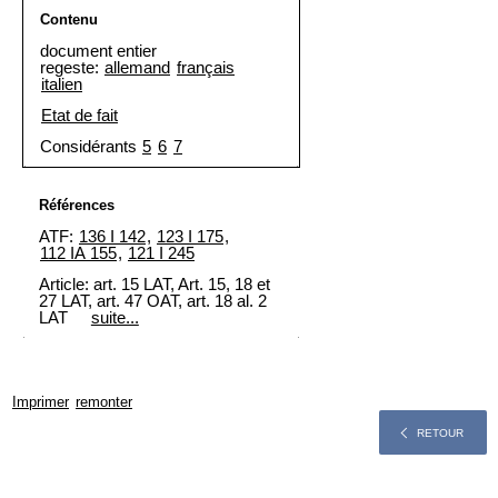
Contenu
document entier
regeste:
allemand
français
italien
Etat de fait
Considérants
5
6
7
Références
ATF:
136 I 142
,
123 I 175
,
112 IA 155
,
121 I 245
Article: art. 15 LAT,
Art. 15, 18 et
27 LAT
, art. 47 OAT, art. 18 al. 2
LAT
suite...
Imprimer
remonter
RETOUR