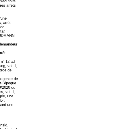
exécutoire
res arrêts
d'une
, arrêt
 de
ar,
OUDMANN,
e demandeur
.
rrêt
 n° 12 ad
g, vol. I,
orce de
exigence de
re l'époque
9/2020 du
, vol. I,
gée, une
oit
osant une
onsid.