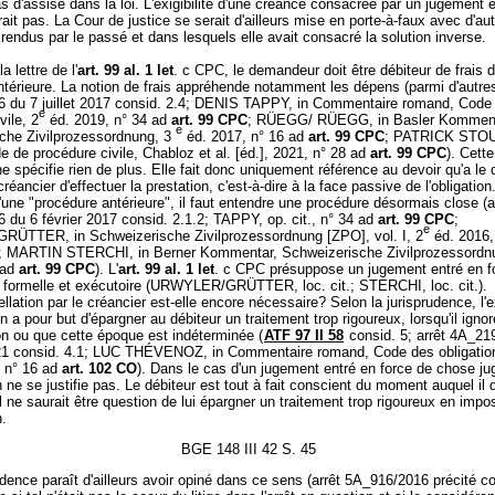
as d'assise dans la loi. L'exigibilité d'une créance consacrée par un jugement 
ait pas. La Cour de justice se serait d'ailleurs mise en porte-à-faux avec d'aut
t rendus par le passé et dans lesquels elle avait consacré la solution inverse.
a lettre de l'
art. 99 al. 1 let
. c CPC, le demandeur doit être débiteur de frais 
térieure. La notion de frais appréhende notamment les dépens (parmi d'autres
 du 7 juillet 2017 consid. 2.4; DENIS TAPPY, in Commentaire romand, Code
e
vile, 2
éd. 2019, n° 34 ad
art. 99 CPC
; RÜEGG/ RÜEGG, in Basler Komment
e
che Zivilprozessordnung, 3
éd. 2017, n° 16 ad
art. 99 CPC
; PATRICK ST
 de procédure civile, Chabloz et al. [éd.], 2021, n° 28 ad
art. 99 CPC
). Cette
ne spécifie rien de plus. Elle fait donc uniquement référence au devoir qu'a l
réancier d'effectuer la prestation, c'est-à-dire à la face passive de l'obligation
d'une "procédure antérieure", il faut entendre une procédure désormais close (a
du 6 février 2017 consid. 2.1.2; TAPPY, op. cit., n° 34 ad
art. 99 CPC
;
e
TTER, in Schweizerische Zivilprozessordnung [ZPO], vol. I, 2
éd. 2016,
; MARTIN STERCHI, in Berner Kommentar, Schweizerische Zivilprozessordnun
 ad
art. 99 CPC
). L'
art. 99 al. 1 let
. c CPC présuppose un jugement entré en f
 formelle et exécutoire (URWYLER/GRÜTTER, loc. cit.; STERCHI, loc. cit.).
ellation par le créancier est-elle encore nécessaire? Selon la jurisprudence, l'
ion a pour but d'épargner au débiteur un traitement trop rigoureux, lorsqu'il igno
on ou que cette époque est indéterminée (
ATF 97 II 58
consid. 5; arrêt 4A_21
1 consid. 4.1; LUC THÉVENOZ, in Commentaire romand, Code des obligations
 n° 16 ad
art. 102 CO
). Dans le cas d'un jugement entré en force de chose ju
on ne se justifie pas. Le débiteur est tout à fait conscient du moment auquel il d
il ne saurait être question de lui épargner un traitement trop rigoureux en imp
n.
BGE 148 III 42 S. 45
udence paraît d'ailleurs avoir opiné dans ce sens (arrêt 5A_916/2016 précité c