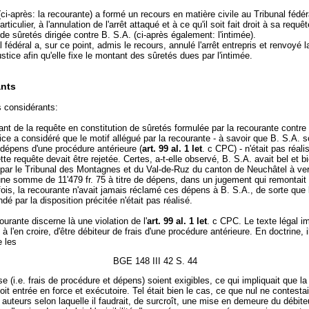
(ci-après: la recourante) a formé un recours en matière civile au Tribunal fédéra
rticulier, à l'annulation de l'arrêt attaqué et à ce qu'il soit fait droit à sa requê
 de sûretés dirigée contre B. S.A. (ci-après également: l'intimée).
l fédéral a, sur ce point, admis le recours, annulé l'arrêt entrepris et renvoyé 
ustice afin qu'elle fixe le montant des sûretés dues par l'intimée.
nts
s considérants:
ant de la requête en constitution de sûretés formulée par la recourante contre 
ice a considéré que le motif allégué par la recourante - à savoir que B. S.A. s
 dépens d'une procédure antérieure (
art. 99 al. 1 let
. c CPC) - n'était pas réalis
tte requête devait être rejetée. Certes, a-t-elle observé, B. S.A. avait bel et b
ar le Tribunal des Montagnes et du Val-de-Ruz du canton de Neuchâtel à ver
ne somme de 11'479 fr. 75 à titre de dépens, dans un jugement qui remontait 
ois, la recourante n'avait jamais réclamé ces dépens à B. S.A., de sorte que l
ndé par la disposition précitée n'était pas réalisé.
ourante discerne là une violation de l'
art. 99 al. 1 let
. c CPC. Le texte légal i
 l'en croire, d'être débiteur de frais d'une procédure antérieure. En doctrine, il
e les
BGE 148 III 42 S. 44
se (i.e. frais de procédure et dépens) soient exigibles, ce qui impliquait que la
soit entrée en force et exécutoire. Tel était bien le cas, ce que nul ne contestai
auteurs selon laquelle il faudrait, de surcroît, une mise en demeure du débite