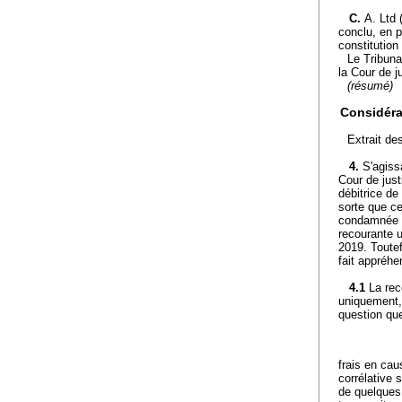
C.
A. Ltd 
conclu, en pa
constitution
Le Tribuna
la Cour de j
(résumé)
Considéra
Extrait de
4.
S'agiss
Cour de just
débitrice de
sorte que ce
condamnée p
recourante u
2019. Toutef
fait appréhe
4.1
La rec
uniquement, à
question qu
frais en cau
corrélative 
de quelques 