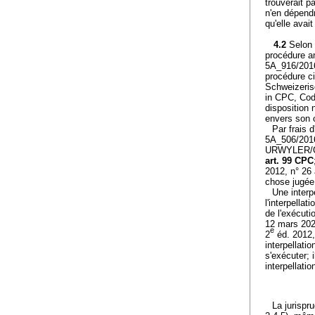
trouverait p
n'en dépendr
qu'elle avai
4.2
Selon l
procédure an
5A_916/2016
procédure ci
Schweizeris
in CPC, Code
disposition 
envers son c
Par frais 
5A_506/2016 
URWYLER/GRÜ
art. 99 CPC
2012, n° 26
chose jugée
Une interp
l'interpellat
de l'exécuti
12 mars 202
e
2
éd. 2012,
interpellati
s'exécuter; 
interpellatio
La jurispr