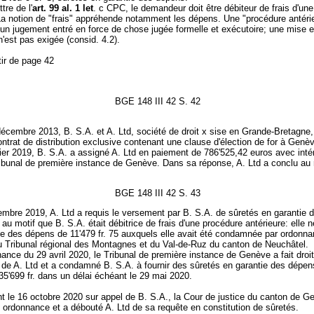
ttre de l'
art. 99 al. 1 let
. c CPC, le demandeur doit être débiteur de frais d'un
 La notion de "frais" appréhende notamment les dépens. Une "procédure antéri
un jugement entré en force de chose jugée formelle et exécutoire; une mise
n'est pas exigée (consid. 4.2).
tir de page 42
BGE 148 III 42 S. 42
écembre 2013, B. S.A. et A. Ltd, société de droit x sise en Grande-Bretagne,
ntrat de distribution exclusive contenant une clause d'élection de for à Genè
ier 2019, B. S.A. a assigné A. Ltd en paiement de 786'525,42 euros avec inté
ibunal de première instance de Genève. Dans sa réponse, A. Ltd a conclu au r
BGE 148 III 42 S. 43
mbre 2019, A. Ltd a requis le versement par B. S.A. de sûretés en garantie
. au motif que B. S.A. était débitrice de frais d'une procédure antérieure: elle n
ée des dépens de 11'479 fr. 75 auxquels elle avait été condamnée par ordonn
du Tribunal régional des Montagnes et du Val-de-Ruz du canton de Neuchâtel.
ance du 29 avril 2020, le Tribunal de première instance de Genève a fait droi
 de A. Ltd et a condamné B. S.A. à fournir des sûretés en garantie des dépen
5'699 fr. dans un délai échéant le 29 mai 2020.
t le 16 octobre 2020 sur appel de B. S.A., la Cour de justice du canton de G
 ordonnance et a débouté A. Ltd de sa requête en constitution de sûretés.