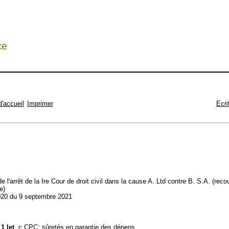
ce
d'accueil
Imprimer
Ecri
de l'arrêt de la Ire Cour de droit civil dans la cause A. Ltd contre B. S.A. (reco
e)
20 du 9 septembre 2021
 1 let
. c CPC; sûretés en garantie des dépens.