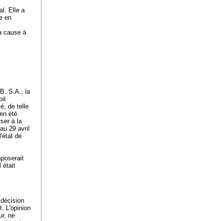
l. Elle a
te en
la cause à
B. S.A., la
oit
é, de telle
ien été
ser à la
au 29 avril
'état de
mposerait
 était
 décision
t. L'opinion
ur, ne