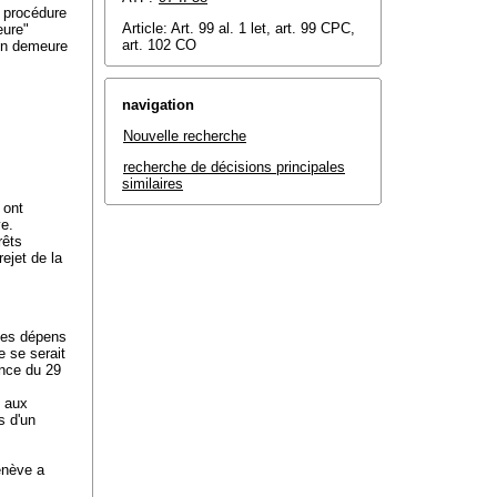
e procédure
Article: Art. 99 al. 1 let, art. 99 CPC,
eure"
art. 102 CO
 en demeure
navigation
Nouvelle recherche
recherche de décisions principales
similaires
 ont
ve.
rêts
ejet de la
 des dépens
e se serait
ance du 29
t aux
s d'un
enève a