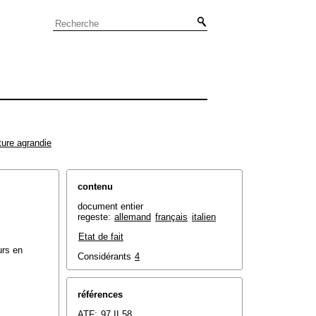
ture agrandie
contenu
document entier
regeste:
allemand
français
italien
Etat de fait
urs en
Considérants
4
références
ATF:
97 II 58