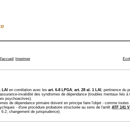
ce
d'accueil
Imprimer
Ecri
1 LAI
en corrélation avec les
art. 6-8 LPGA
;
art. 28 al. 1 LAI
; pertinence du p
l'assurance-invalidité des syndromes de dépendance (troubles mentaux liés à l'
es psychoactives).
mes de dépendance primaire doivent en principe faire l'objet - comme toutes 
chiques - d'une procédure probatoire structurée au sens de l'arrêt
ATF 141 V
t 6.2; changement de jurisprudence).