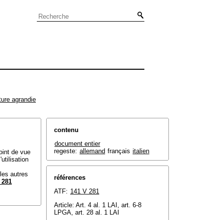
ture agrandie
contenu
document entier
regeste:
allemand
français
italien
oint de vue
utilisation
les autres
références
 281
ATF:
141 V 281
Article: Art. 4 al. 1 LAI,
art. 6-8
LPGA
, art. 28 al. 1 LAI