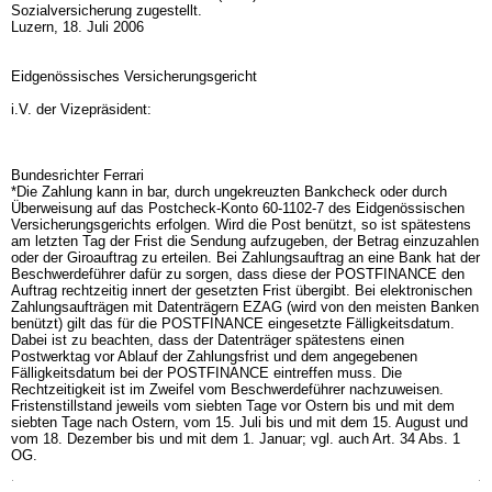
Sozialversicherung zugestellt.
Luzern, 18. Juli 2006
Eidgenössisches Versicherungsgericht
i.V. der Vizepräsident:
Bundesrichter Ferrari
*Die Zahlung kann in bar, durch ungekreuzten Bankcheck oder durch
Überweisung auf das Postcheck-Konto 60-1102-7 des Eidgenössischen
Versicherungsgerichts erfolgen. Wird die Post benützt, so ist spätestens
am letzten Tag der Frist die Sendung aufzugeben, der Betrag einzuzahlen
oder der Giroauftrag zu erteilen. Bei Zahlungsauftrag an eine Bank hat der
Beschwerdeführer dafür zu sorgen, dass diese der POSTFINANCE den
Auftrag rechtzeitig innert der gesetzten Frist übergibt. Bei elektronischen
Zahlungsaufträgen mit Datenträgern EZAG (wird von den meisten Banken
benützt) gilt das für die POSTFINANCE eingesetzte Fälligkeitsdatum.
Dabei ist zu beachten, dass der Datenträger spätestens einen
Postwerktag vor Ablauf der Zahlungsfrist und dem angegebenen
Fälligkeitsdatum bei der POSTFINANCE eintreffen muss. Die
Rechtzeitigkeit ist im Zweifel vom Beschwerdeführer nachzuweisen.
Fristenstillstand jeweils vom siebten Tage vor Ostern bis und mit dem
siebten Tage nach Ostern, vom 15. Juli bis und mit dem 15. August und
vom 18. Dezember bis und mit dem 1. Januar; vgl. auch
Art. 34 Abs. 1
OG
.