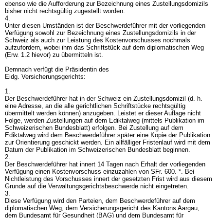
ebenso wie die Aufforderung zur Bezeichnung eines Zustellungsdomizils
bisher nicht rechtsgültig zugestellt worden.
4.
Unter diesen Umständen ist der Beschwerdeführer mit der vorliegenden
Verfügung sowohl zur Bezeichnung eines Zustellungsdomizils in der
Schweiz als auch zur Leistung des Kostenvorschusses nochmals
aufzufordern, wobei ihm das Schriftstück auf dem diplomatischen Weg
(Erw. 1.2 hievor) zu übermitteln ist.
Demnach verfügt die Präsidentin des
Eidg. Versicherungsgerichts:
1.
Der Beschwerdeführer hat in der Schweiz ein Zustellungsdomizil (d. h.
eine Adresse, an die alle gerichtlichen Schriftstücke rechtsgültig
übermittelt werden können) anzugeben. Leistet er dieser Auflage nicht
Folge, werden Zustellungen auf dem Ediktalweg (mittels Publikation im
Schweizerischen Bundesblatt) erfolgen. Bei Zustellung auf dem
Ediktalweg wird dem Beschwerdeführer später eine Kopie der Publikation
zur Orientierung geschickt werden. Ein allfälliger Fristenlauf wird mit dem
Datum der Publikation im Schweizerischen Bundesblatt beginnen.
2.
Der Beschwerdeführer hat innert 14 Tagen nach Erhalt der vorliegenden
Verfügung einen Kostenvorschuss einzuzahlen von SFr. 600.-*. Bei
Nichtleistung des Vorschusses innert der gesetzten Frist wird aus diesem
Grunde auf die Verwaltungsgerichtsbeschwerde nicht eingetreten.
3.
Diese Verfügung wird den Parteien, dem Beschwerdeführer auf dem
diplomatischen Weg, dem Versicherungsgericht des Kantons Aargau,
dem Bundesamt für Gesundheit (BAG) und dem Bundesamt für