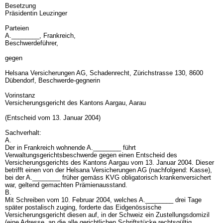
Besetzung
Präsidentin Leuzinger
Parteien
A.________, Frankreich,
Beschwerdeführer,
gegen
Helsana Versicherungen AG, Schadenrecht, Zürichstrasse 130, 8600
Dübendorf, Beschwerde-gegnerin
Vorinstanz
Versicherungsgericht des Kantons Aargau, Aarau
(Entscheid vom 13. Januar 2004)
Sachverhalt:
A.
Der in Frankreich wohnende A.________ führt
Verwaltungsgerichtsbeschwerde gegen einen Entscheid des
Versicherungsgerichts des Kantons Aargau vom 13. Januar 2004. Dieser
betrifft einen von der Helsana Versicherungen AG (nachfolgend: Kasse),
bei der A.________ früher gemäss KVG obligatorisch krankenversichert
war, geltend gemachten Prämienausstand.
B.
Mit Schreiben vom 10. Februar 2004, welches A.________ drei Tage
später postalisch zuging, forderte das Eidgenössische
Versicherungsgericht diesen auf, in der Schweiz ein Zustellungsdomizil
(eine Adresse, an die alle gerichtlichen Schriftstücke rechtsgültig