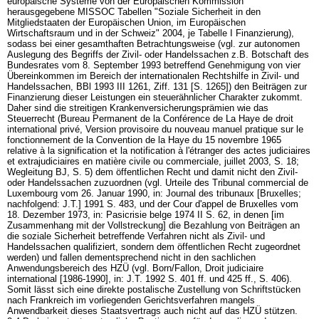
europäische Systeme von der Europäischen Kommission
herausgegebene MISSOC Tabellen "Soziale Sicherheit in den
Mitgliedstaaten der Europäischen Union, im Europäischen
Wirtschaftsraum und in der Schweiz" 2004, je Tabelle I Finanzierung),
sodass bei einer gesamthaften Betrachtungsweise (vgl. zur autonomen
Auslegung des Begriffs der Zivil- oder Handelssachen z.B. Botschaft des
Bundesrates vom 8. September 1993 betreffend Genehmigung von vier
Übereinkommen im Bereich der internationalen Rechtshilfe in Zivil- und
Handelssachen, BBl 1993 III 1261, Ziff. 131 [S. 1265]) den Beiträgen zur
Finanzierung dieser Leistungen ein steuerähnlicher Charakter zukommt.
Daher sind die streitigen Krankenversicherungsprämien wie das
Steuerrecht (Bureau Permanent de la Conférence de La Haye de droit
international privé, Version provisoire du nouveau manuel pratique sur le
fonctionnement de la Convention de la Haye du 15 novembre 1965
relative à la signification et la notification à l'étranger des actes judiciaires
et extrajudiciaires en matière civile ou commerciale, juillet 2003, S. 18;
Wegleitung BJ, S. 5) dem öffentlichen Recht und damit nicht den Zivil-
oder Handelssachen zuzuordnen (vgl. Urteile des Tribunal commercial de
Luxembourg vom 26. Januar 1990, in: Journal des tribunaux [Bruxelles;
nachfolgend: J.T.] 1991 S. 483, und der Cour d'appel de Bruxelles vom
18. Dezember 1973, in: Pasicrisie belge 1974 II S. 62, in denen [im
Zusammenhang mit der Vollstreckung] die Bezahlung von Beiträgen an
die soziale Sicherheit betreffende Verfahren nicht als Zivil- und
Handelssachen qualifiziert, sondern dem öffentlichen Recht zugeordnet
werden) und fallen dementsprechend nicht in den sachlichen
Anwendungsbereich des HZÜ (vgl. Born/Fallon, Droit judiciaire
international [1986-1990], in: J.T. 1992 S. 401 ff. und 425 ff., S. 406).
Somit lässt sich eine direkte postalische Zustellung von Schriftstücken
nach Frankreich im vorliegenden Gerichtsverfahren mangels
Anwendbarkeit dieses Staatsvertrags auch nicht auf das HZÜ stützen.