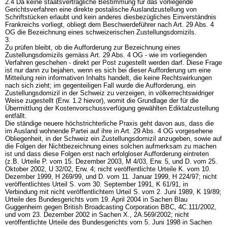
2.4 Da keine staatsvertragliche Bestimmung für das vorliegende
Gerichtsverfahren eine direkte postalische Auslandzustellung von
Schriftstücken erlaubt und kein anderes diesbezügliches Einverständnis
Frankreichs vorliegt, obliegt dem Beschwerdeführer nach
Art. 29 Abs. 4
OG
die Bezeichnung eines schweizerischen Zustellungsdomizils.
3.
Zu prüfen bleibt, ob die Aufforderung zur Bezeichnung eines
Zustellungsdomizils gemäss
Art. 29 Abs. 4 OG
- wie im vorliegenden
Verfahren geschehen - direkt per Post zugestellt werden darf. Diese Frage
ist nur dann zu bejahen, wenn es sich bei dieser Aufforderung um eine
Mitteilung rein informativen Inhalts handelt, die keine Rechtswirkungen
nach sich zieht; im gegenteiligen Fall wurde die Aufforderung, ein
Zustellungsdomizil in der Schweiz zu verzeigen, in völkerrechtswidriger
Weise zugestellt (Erw. 1.2 hievor), womit die Grundlage der für die
Übermittlung der Kostenvorschussverfügung gewählten Ediktalzustellung
entfällt.
Die ständige neuere höchstrichterliche Praxis geht davon aus, dass die
im Ausland wohnende Partei auf ihre in
Art. 29 Abs. 4 OG
vorgesehene
Obliegenheit, in der Schweiz ein Zustellungsdomizil anzugeben, sowie auf
die Folgen der Nichtbezeichnung eines solchen aufmerksam zu machen
ist und dass diese Folgen erst nach erfolgloser Aufforderung eintreten
(z.B. Urteile P. vom 15. Dezember 2003, M 4/03, Erw. 5, und D. vom 25.
Oktober 2002, U 32/02, Erw. 4; nicht veröffentlichte Urteile K. vom 10.
Dezember 1999, H 269/99, und D. vom 11. Januar 1999, H 224/97; nicht
veröffentlichtes Urteil S. vom 30. September 1991, K 61/91, in
Verbindung mit nicht veröffentlichtem Urteil S. vom 2. Juni 1989, K 19/89;
Urteile des Bundesgerichts vom 19. April 2004 in Sachen Blau
Guggenheim gegen British Broadcasting Corporation BBC, 4C.111/2002,
und vom 23. Dezember 2002 in Sachen X., 2A.569/2002; nicht
veröffentlichte Urteile des Bundesgerichts vom 5. Juni 1998 in Sachen