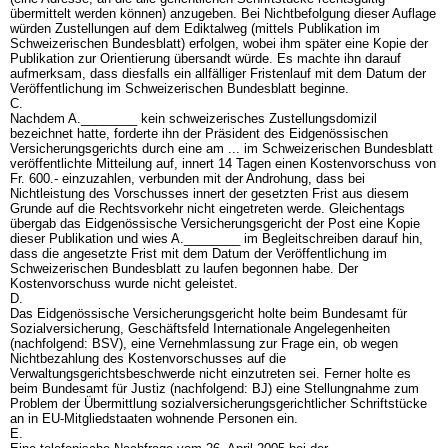
übermittelt werden können) anzugeben. Bei Nichtbefolgung dieser Auflage
würden Zustellungen auf dem Ediktalweg (mittels Publikation im
Schweizerischen Bundesblatt) erfolgen, wobei ihm später eine Kopie der
Publikation zur Orientierung übersandt würde. Es machte ihn darauf
aufmerksam, dass diesfalls ein allfälliger Fristenlauf mit dem Datum der
Veröffentlichung im Schweizerischen Bundesblatt beginne.
C.
Nachdem A.________ kein schweizerisches Zustellungsdomizil
bezeichnet hatte, forderte ihn der Präsident des Eidgenössischen
Versicherungsgerichts durch eine am ... im Schweizerischen Bundesblatt
veröffentlichte Mitteilung auf, innert 14 Tagen einen Kostenvorschuss von
Fr. 600.- einzuzahlen, verbunden mit der Androhung, dass bei
Nichtleistung des Vorschusses innert der gesetzten Frist aus diesem
Grunde auf die Rechtsvorkehr nicht eingetreten werde. Gleichentags
übergab das Eidgenössische Versicherungsgericht der Post eine Kopie
dieser Publikation und wies A.________ im Begleitschreiben darauf hin,
dass die angesetzte Frist mit dem Datum der Veröffentlichung im
Schweizerischen Bundesblatt zu laufen begonnen habe. Der
Kostenvorschuss wurde nicht geleistet.
D.
Das Eidgenössische Versicherungsgericht holte beim Bundesamt für
Sozialversicherung, Geschäftsfeld Internationale Angelegenheiten
(nachfolgend: BSV), eine Vernehmlassung zur Frage ein, ob wegen
Nichtbezahlung des Kostenvorschusses auf die
Verwaltungsgerichtsbeschwerde nicht einzutreten sei. Ferner holte es
beim Bundesamt für Justiz (nachfolgend: BJ) eine Stellungnahme zum
Problem der Übermittlung sozialversicherungsgerichtlicher Schriftstücke
an in EU-Mitgliedstaaten wohnende Personen ein.
E.