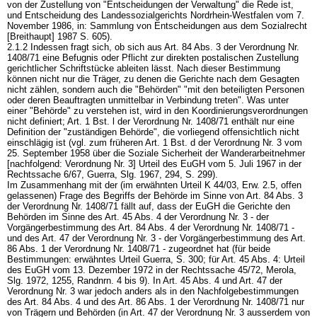
von der Zustellung von "Entscheidungen der Verwaltung" die Rede ist,
und Entscheidung des Landessozialgerichts Nordrhein-Westfalen vom 7.
November 1986, in: Sammlung von Entscheidungen aus dem Sozialrecht
[Breithaupt] 1987 S. 605).
2.1.2 Indessen fragt sich, ob sich aus Art. 84 Abs. 3 der Verordnung Nr.
1408/71 eine Befugnis oder Pflicht zur direkten postalischen Zustellung
gerichtlicher Schriftstücke ableiten lässt. Nach dieser Bestimmung
können nicht nur die Träger, zu denen die Gerichte nach dem Gesagten
nicht zählen, sondern auch die "Behörden" "mit den beteiligten Personen
oder deren Beauftragten unmittelbar in Verbindung treten". Was unter
einer "Behörde" zu verstehen ist, wird in den Koordinierungsverordnungen
nicht definiert; Art. 1 Bst. l der Verordnung Nr. 1408/71 enthält nur eine
Definition der "zuständigen Behörde", die vorliegend offensichtlich nicht
einschlägig ist (vgl. zum früheren Art. 1 Bst. d der Verordnung Nr. 3 vom
25. September 1958 über die Soziale Sicherheit der Wanderarbeitnehmer
[nachfolgend: Verordnung Nr. 3] Urteil des EuGH vom 5. Juli 1967 in der
Rechtssache 6/67, Guerra, Slg. 1967, 294, S. 299).
Im Zusammenhang mit der (im erwähnten Urteil K 44/03, Erw. 2.5, offen
gelassenen) Frage des Begriffs der Behörde im Sinne von Art. 84 Abs. 3
der Verordnung Nr. 1408/71 fällt auf, dass der EuGH die Gerichte den
Behörden im Sinne des Art. 45 Abs. 4 der Verordnung Nr. 3 - der
Vorgängerbestimmung des Art. 84 Abs. 4 der Verordnung Nr. 1408/71 -
und des Art. 47 der Verordnung Nr. 3 - der Vorgängerbestimmung des Art.
86 Abs. 1 der Verordnung Nr. 1408/71 - zugeordnet hat (für beide
Bestimmungen: erwähntes Urteil Guerra, S. 300; für Art. 45 Abs. 4: Urteil
des EuGH vom 13. Dezember 1972 in der Rechtssache 45/72, Merola,
Slg. 1972, 1255, Randnrn. 4 bis 9). In Art. 45 Abs. 4 und Art. 47 der
Verordnung Nr. 3 war jedoch anders als in den Nachfolgebestimmungen
des Art. 84 Abs. 4 und des Art. 86 Abs. 1 der Verordnung Nr. 1408/71 nur
von Trägern und Behörden (in Art. 47 der Verordnung Nr. 3 ausserdem von