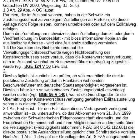
3b; RDAT 1993 I Nr. 68 S. 176 Erw. 2b; Gutachten DV 1998 und
Gutachten DV 2000; Wegleitung BJ, S. 6).
1.3
Art. 29 Abs. 4 OG
lautet:
Parteien, die im Ausland wohnen, haben in der Schweiz ein
Zustellungsdomizil zu verzeigen. Zustellungen an Parteien, die dieser
Auflage nicht Folge leisten, können unterbleiben oder auf dem Ediktalweg
erfolgen.
Durch die Zustellung am schweizerischen Zustellungsdomizil oder durch
Veröffentlichung im Bundesblatt - mit bloss informativer Kopie an die
ausländische Adresse - wird eine Auslandzustellung vermieden.
1.4 Die Sanktion des Nichteintretens auf die
Verwaltungsgerichtsbeschwerde wegen Nichtbezahlung des
Kostenvorschusses setzt voraus, dass die Kostenvorschussverfügung
dem im Ausland wohnhaften Beschwerdeführer rechtsgültig zugestellt
wurde (vgl.
BGE 124 V 50
Erw. 3a).
2.
Diesbezüglich ist zunächst zu prüfen, ob völkerrechtlich die direkte
postalische Zustellung an den in Frankreich wohnenden
Beschwerdeführer mit deutscher Staatsangehörigkeit vorgesehen ist.
Diesfalls hätte kein schweizerisches Zustellungsdomizil einverlangt
werden dürfen (vgl.
BGE 96 V 140
), womit die Grundlage der für die
Übermittlung der Kostenvorschussverfügung gewählten Ediktalzustellung
schon aus diesem Grund entfiele.
2.1 Als Erstes ist - für den Fall, dass dieses Vertragswerk vorliegend
anwendbar ist - zu untersuchen, ob das Abkommen vom 21. Juni 1999
zwischen der Schweizerischen Eidgenossenschaft einerseits und der
Europäischen Gemeinschaft und ihren Mitgliedstaaten andererseits über
die Freizügigkeit (Freizügigkeitsabkommen; FZA; SR 0.142.112.681) die
direkte postalische Auslandzustellung gerichtlicher Schriftstücke vorsieht.
Nach Art. 1 Abs. 1 des auf der Grundlage des
Art. 8 FZA
ausgearbeiteten