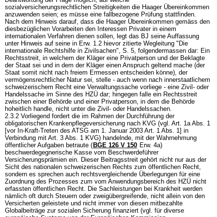
sozialversicherungsrechtlichen Streitigkeiten die Haager Übereinkommen
anzuwenden seien; es müsse eine fallbezogene Prüfung stattfinden.
Nach dem Hinweis darauf, dass die Haager Übereinkommen gemäss den
diesbezüglichen Vorarbeiten den Interessen Privater in einem
internationalen Verfahren dienen sollen, legt das BJ seine Auffassung
unter Hinweis auf seine in Erw. 1.2 hievor zitierte Wegleitung "Die
internationale Rechtshilfe in Zivilsachen", S. 5, folgendermassen dar: Ein
Rechtsstreit, in welchem der Kläger eine Privatperson und der Beklagte
der Staat sei und in dem der Kläger einen Anspruch geltend mache (der
Staat somit nicht nach freiem Ermessen entscheiden könne), der
vermögensrechtlicher Natur sei, stelle - auch wenn nach innerstaatlichem
schweizerischem Recht eine Verwaltungssache vorliege - eine Zivil- oder
Handelssache im Sinne des HZÜ dar; hingegen falle ein Rechtsstreit
zwischen einer Behörde und einer Privatperson, in dem die Behörde
hoheitlich handle, nicht unter die Zivil- oder Handelssachen.
2.3.2 Vorliegend fordert die im Rahmen der Durchführung der
obligatorischen Krankenpflegeversicherung nach KVG (vgl. Art. 1a Abs. 1
[vor In-Kraft-Treten des ATSG am 1. Januar 2003 Art. 1 Abs. 1] in
Verbindung mit
Art. 3 Abs. 1 KVG
) handelnde, mit der Wahrnehmung
öffentlicher Aufgaben betraute (
BGE 126 V 150
Erw. 4a)
beschwerdegegnerische Kasse vom Beschwerdeführer
Versicherungsprämien ein. Dieser Beitragsstreit gehört nicht nur aus der
Sicht des nationalen schweizerischen Rechts zum öffentlichen Recht,
sondern es sprechen auch rechtsvergleichende Überlegungen für eine
Zuordnung des Prozesses zum vom Anwendungsbereich des HZÜ nicht
erfassten öffentlichen Recht. Die Sachleistungen bei Krankheit werden
nämlich oft durch Steuern oder zweigübergreifende, nicht allein von den
Versicherten geleistete und nicht immer von diesen mitbezahlte
Globalbeiträge zur sozialen Sicherung finanziert (vgl. für diverse