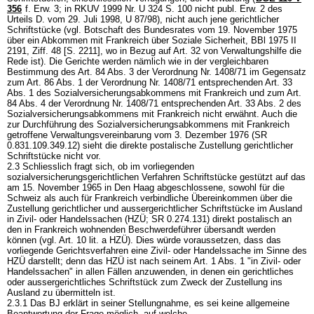
356
f. Erw. 3; in RKUV 1999 Nr. U 324 S. 100 nicht publ. Erw. 2 des
Urteils D. vom 29. Juli 1998, U 87/98), nicht auch jene gerichtlicher
Schriftstücke (vgl. Botschaft des Bundesrates vom 19. November 1975
über ein Abkommen mit Frankreich über Soziale Sicherheit, BBl 1975 II
2191, Ziff. 48 [S. 2211], wo in Bezug auf Art. 32 von Verwaltungshilfe die
Rede ist). Die Gerichte werden nämlich wie in der vergleichbaren
Bestimmung des Art. 84 Abs. 3 der Verordnung Nr. 1408/71 im Gegensatz
zum Art. 86 Abs. 1 der Verordnung Nr. 1408/71 entsprechenden Art. 33
Abs. 1 des Sozialversicherungsabkommens mit Frankreich und zum Art.
84 Abs. 4 der Verordnung Nr. 1408/71 entsprechenden Art. 33 Abs. 2 des
Sozialversicherungsabkommens mit Frankreich nicht erwähnt. Auch die
zur Durchführung des Sozialversicherungsabkommens mit Frankreich
getroffene Verwaltungsvereinbarung vom 3. Dezember 1976 (SR
0.831.109.349.12) sieht die direkte postalische Zustellung gerichtlicher
Schriftstücke nicht vor.
2.3 Schliesslich fragt sich, ob im vorliegenden
sozialversicherungsgerichtlichen Verfahren Schriftstücke gestützt auf das
am 15. November 1965 in Den Haag abgeschlossene, sowohl für die
Schweiz als auch für Frankreich verbindliche Übereinkommen über die
Zustellung gerichtlicher und aussergerichtlicher Schriftstücke im Ausland
in Zivil- oder Handelssachen (HZÜ; SR 0.274.131) direkt postalisch an
den in Frankreich wohnenden Beschwerdeführer übersandt werden
können (vgl. Art. 10 lit. a HZÜ). Dies würde voraussetzen, dass das
vorliegende Gerichtsverfahren eine Zivil- oder Handelssache im Sinne des
HZÜ darstellt; denn das HZÜ ist nach seinem Art. 1 Abs. 1 "in Zivil- oder
Handelssachen" in allen Fällen anzuwenden, in denen ein gerichtliches
oder aussergerichtliches Schriftstück zum Zweck der Zustellung ins
Ausland zu übermitteln ist.
2.3.1 Das BJ erklärt in seiner Stellungnahme, es sei keine allgemeine
Beantwortung der Frage möglich, auf welche