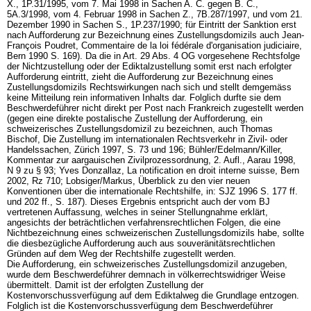
X., 1P.31/1995, vom 7. Mai 1998 in Sachen A. C. gegen B. C.,
5A.3/1998, vom 4. Februar 1998 in Sachen Z., 7B.287/1997, und vom 21.
Dezember 1990 in Sachen S., 1P.237/1990; für Eintritt der Sanktion erst
nach Aufforderung zur Bezeichnung eines Zustellungsdomizils auch Jean-
François Poudret, Commentaire de la loi fédérale d'organisation judiciaire,
Bern 1990 S. 169). Da die in
Art. 29 Abs. 4 OG
vorgesehene Rechtsfolge
der Nichtzustellung oder der Ediktalzustellung somit erst nach erfolgter
Aufforderung eintritt, zieht die Aufforderung zur Bezeichnung eines
Zustellungsdomizils Rechtswirkungen nach sich und stellt demgemäss
keine Mitteilung rein informativen Inhalts dar. Folglich durfte sie dem
Beschwerdeführer nicht direkt per Post nach Frankreich zugestellt werden
(gegen eine direkte postalische Zustellung der Aufforderung, ein
schweizerisches Zustellungsdomizil zu bezeichnen, auch Thomas
Bischof, Die Zustellung im internationalen Rechtsverkehr in Zivil- oder
Handelssachen, Zürich 1997, S. 73 und 196; Bühler/Edelmann/Killer,
Kommentar zur aargauischen Zivilprozessordnung, 2. Aufl., Aarau 1998,
N 9 zu § 93; Yves Donzallaz, La notification en droit interne suisse, Bern
2002, Rz 710; Lobsiger/Markus, Überblick zu den vier neuen
Konventionen über die internationale Rechtshilfe, in: SJZ 1996 S. 177 ff.
und 202 ff., S. 187). Dieses Ergebnis entspricht auch der vom BJ
vertretenen Auffassung, welches in seiner Stellungnahme erklärt,
angesichts der beträchtlichen verfahrensrechtlichen Folgen, die eine
Nichtbezeichnung eines schweizerischen Zustellungsdomizils habe, sollte
die diesbezügliche Aufforderung auch aus souveränitätsrechtlichen
Gründen auf dem Weg der Rechtshilfe zugestellt werden.
Die Aufforderung, ein schweizerisches Zustellungsdomizil anzugeben,
wurde dem Beschwerdeführer demnach in völkerrechtswidriger Weise
übermittelt. Damit ist der erfolgten Zustellung der
Kostenvorschussverfügung auf dem Ediktalweg die Grundlage entzogen.
Folglich ist die Kostenvorschussverfügung dem Beschwerdeführer