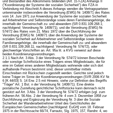
und Bestandteil des Abkommens bildenden (
Art. 15 FZA
) Anhangs II
("Koordinierung der Systeme der sozialen Sicherheit") des FZA in
Verbindung mit Abschnitt A dieses Anhangs wenden die Vertragsparteien
untereinander insbesondere die Verordnung (EWG) Nr. 1408/71 des Rates
vom 14. Juni 1971 zur Anwendung der Systeme der sozialen Sicherheit
auf Arbeitnehmer und Selbstständige sowie deren Familienangehörige, die
innerhalb der Gemeinschaft zu- und abwandern (SR 0.831.109.268.1;
nachfolgend: Verordnung Nr. 1408/71), und die Verordnung (EWG) Nr.
574/72 des Rates vom 21. März 1972 über die Durchführung der
Verordnung (EWG) Nr. 1408/71 über die Anwendung der Systeme der
sozialen Sicherheit auf Arbeitnehmer und Selbstständige sowie deren
Familienangehörige, die innerhalb der Gemeinschaft zu- und abwandern
(SR 0.831.109.268.11; nachfolgend: Verordnung Nr. 574/72), oder
gleichwertige Vorschriften an.
Art. 95a lit. a KVG
verweist auf diese
beiden Koordinierungsverordnungen.
2.1.1 Nach Art. 3 Abs. 3 der Verordnung Nr. 574/72 können Bescheide
oder sonstige Schriftstücke eines Trägers eines Mitgliedstaats, die für
eine im Gebiet eines anderen Mitgliedstaats wohnende oder sich dort
aufhaltende Person bestimmt sind, dieser unmittelbar mittels
Einschreiben mit Rückschein zugestellt werden. Gerichte sind jedoch
keine Träger im Sinne der Koordinierungsverordnungen (SVR 2006 KV Nr.
6 [K 44/03] S. 14 Erw. 2.5 mit Hinweis; siehe zur Definition des Begriffs
"Träger" Art. 1 Bst. n der Verordnung Nr. 1408/71). Eine direkte
postalische Zustellung gerichtlicher Schriftstücke kann demnach nicht
gestützt auf Art. 3 Abs. 3 der Verordnung Nr. 574/72 erfolgen (vgl. zum
früheren Art. 56 Abs. 2 der Verordnung Nr. 4 vom 3. Dezember 1958 zur
Durchführung und Ergänzung der Verordnung Nr. 3 über die Soziale
Sicherheit der Wanderarbeitnehmer Urteil des Gerichtshofes der
Europäischen Gemeinschaften [nachfolgend: EuGH] vom 18. Februar
1975 in der Rechtssache 66/74, Farrauto, Slg. 1975, 157, Randnr. 4, wo