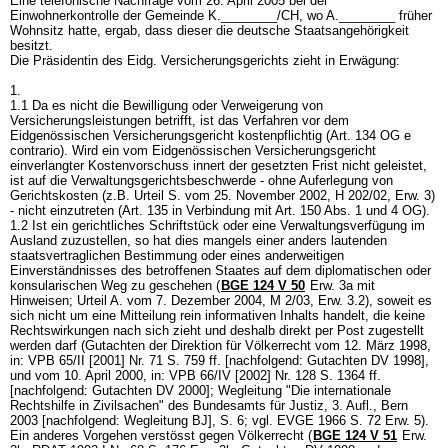
Eine telefonische Nachfrage vom 26. April 2005 bei der
Einwohnerkontrolle der Gemeinde K.________/CH, wo A.________ früher
Wohnsitz hatte, ergab, dass dieser die deutsche Staatsangehörigkeit
besitzt.
Die Präsidentin des Eidg. Versicherungsgerichts zieht in Erwägung:
1.
1.1 Da es nicht die Bewilligung oder Verweigerung von
Versicherungsleistungen betrifft, ist das Verfahren vor dem
Eidgenössischen Versicherungsgericht kostenpflichtig (
Art. 134 OG
e
contrario). Wird ein vom Eidgenössischen Versicherungsgericht
einverlangter Kostenvorschuss innert der gesetzten Frist nicht geleistet,
ist auf die Verwaltungsgerichtsbeschwerde - ohne Auferlegung von
Gerichtskosten (z.B. Urteil S. vom 25. November 2002, H 202/02, Erw. 3)
- nicht einzutreten (Art. 135 in Verbindung mit
Art. 150 Abs. 1 und 4 OG
).
1.2 Ist ein gerichtliches Schriftstück oder eine Verwaltungsverfügung im
Ausland zuzustellen, so hat dies mangels einer anders lautenden
staatsvertraglichen Bestimmung oder eines anderweitigen
Einverständnisses des betroffenen Staates auf dem diplomatischen oder
konsularischen Weg zu geschehen (
BGE 124 V 50
Erw. 3a mit
Hinweisen; Urteil A. vom 7. Dezember 2004, M 2/03, Erw. 3.2), soweit es
sich nicht um eine Mitteilung rein informativen Inhalts handelt, die keine
Rechtswirkungen nach sich zieht und deshalb direkt per Post zugestellt
werden darf (Gutachten der Direktion für Völkerrecht vom 12. März 1998,
in: VPB 65/II [2001] Nr. 71 S. 759 ff. [nachfolgend: Gutachten DV 1998],
und vom 10. April 2000, in: VPB 66/IV [2002] Nr. 128 S. 1364 ff.
[nachfolgend: Gutachten DV 2000]; Wegleitung "Die internationale
Rechtshilfe in Zivilsachen" des Bundesamts für Justiz, 3. Aufl., Bern
2003 [nachfolgend: Wegleitung BJ], S. 6; vgl. EVGE 1966 S. 72 Erw. 5).
Ein anderes Vorgehen verstösst gegen Völkerrecht (
BGE 124 V 51
Erw.