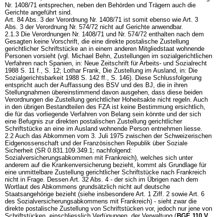
Nr. 1408/71 entsprechen, neben den Behörden und Trägern auch die
Gerichte angeführt sind.
Art. 84 Abs. 3 der Verordnung Nr. 1408/71 ist somit ebenso wie Art. 3
Abs. 3 der Verordnung Nr. 574/72 nicht auf Gerichte anwendbar.
2.1.3 Die Verordnungen Nr. 1408/71 und Nr. 574/72 enthalten nach dem
Gesagten keine Vorschrift, die eine direkte postalische Zustellung
gerichtlicher Schriftstücke an in einem anderen Mitgliedstaat wohnende
Personen vorsieht (vgl. Michael Behn, Zustellungen im sozialgerichtlichen
Verfahren nach Spanien, in: Neue Zeitschrift für Arbeits- und Sozialrecht
1988 S. 11 f., S. 12; Lothar Frank, Die Zustellung im Ausland, in: Die
Sozialgerichtsbarkeit 1988 S. 142 ff., S. 146). Diese Schlussfolgerung
entspricht auch der Auffassung des BSV und des BJ, die in ihren
Stellungnahmen übereinstimmend davon ausgehen, dass diese beiden
Verordnungen die Zustellung gerichtlicher Hoheitsakte nicht regeln. Auch
in den übrigen Bestandteilen des FZA ist keine Bestimmung ersichtlich,
die für das vorliegende Verfahren von Belang sein könnte und der sich
eine Befugnis zur direkten postalischen Zustellung gerichtlicher
Schriftstücke an eine im Ausland wohnende Person entnehmen liesse.
2.2 Auch das Abkommen vom 3. Juli 1975 zwischen der Schweizerischen
Eidgenossenschaft und der Französischen Republik über Soziale
Sicherheit (SR 0.831.109.349.1; nachfolgend:
Sozialversicherungsabkommen mit Frankreich), welches sich unter
anderem auf die Krankenversicherung bezieht, kommt als Grundlage für
eine unmittelbare Zustellung gerichtlicher Schriftstücke nach Frankreich
nicht in Frage. Dessen Art. 32 Abs. 4 - der sich im Übrigen nach dem
Wortlaut des Abkommens grundsätzlich nicht auf deutsche
Staatsangehörige bezieht (siehe insbesondere Art. 1 Ziff. 2 sowie Art. 6
des Sozialversicherungsabkommens mit Frankreich) - sieht zwar die
direkte postalische Zustellung von Schriftstücken vor, jedoch nur jene von
Schriftstücken, einschliesslich Verfügungen, der Verwaltung (
BGE 110 V