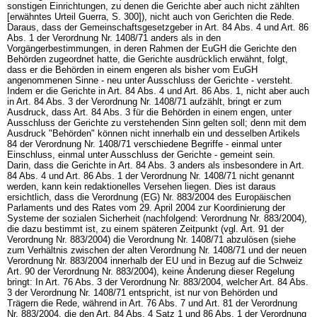
sonstigen Einrichtungen, zu denen die Gerichte aber auch nicht zählten
[erwähntes Urteil Guerra, S. 300]), nicht auch von Gerichten die Rede.
Daraus, dass der Gemeinschaftsgesetzgeber in Art. 84 Abs. 4 und Art. 86
Abs. 1 der Verordnung Nr. 1408/71 anders als in den
Vorgängerbestimmungen, in deren Rahmen der EuGH die Gerichte den
Behörden zugeordnet hatte, die Gerichte ausdrücklich erwähnt, folgt,
dass er die Behörden in einem engeren als bisher vom EuGH
angenommenen Sinne - neu unter Ausschluss der Gerichte - versteht.
Indem er die Gerichte in Art. 84 Abs. 4 und Art. 86 Abs. 1, nicht aber auch
in Art. 84 Abs. 3 der Verordnung Nr. 1408/71 aufzählt, bringt er zum
Ausdruck, dass Art. 84 Abs. 3 für die Behörden in einem engen, unter
Ausschluss der Gerichte zu verstehenden Sinn gelten soll; denn mit dem
Ausdruck "Behörden" können nicht innerhalb ein und desselben Artikels
84 der Verordnung Nr. 1408/71 verschiedene Begriffe - einmal unter
Einschluss, einmal unter Ausschluss der Gerichte - gemeint sein.
Darin, dass die Gerichte in Art. 84 Abs. 3 anders als insbesondere in Art.
84 Abs. 4 und Art. 86 Abs. 1 der Verordnung Nr. 1408/71 nicht genannt
werden, kann kein redaktionelles Versehen liegen. Dies ist daraus
ersichtlich, dass die Verordnung (EG) Nr. 883/2004 des Europäischen
Parlaments und des Rates vom 29. April 2004 zur Koordinierung der
Systeme der sozialen Sicherheit (nachfolgend: Verordnung Nr. 883/2004),
die dazu bestimmt ist, zu einem späteren Zeitpunkt (vgl. Art. 91 der
Verordnung Nr. 883/2004) die Verordnung Nr. 1408/71 abzulösen (siehe
zum Verhältnis zwischen der alten Verordnung Nr. 1408/71 und der neuen
Verordnung Nr. 883/2004 innerhalb der EU und in Bezug auf die Schweiz
Art. 90 der Verordnung Nr. 883/2004), keine Änderung dieser Regelung
bringt: In Art. 76 Abs. 3 der Verordnung Nr. 883/2004, welcher Art. 84 Abs.
3 der Verordnung Nr. 1408/71 entspricht, ist nur von Behörden und
Trägern die Rede, während in Art. 76 Abs. 7 und Art. 81 der Verordnung
Nr. 883/2004, die den Art. 84 Abs. 4 Satz 1 und 86 Abs. 1 der Verordnung