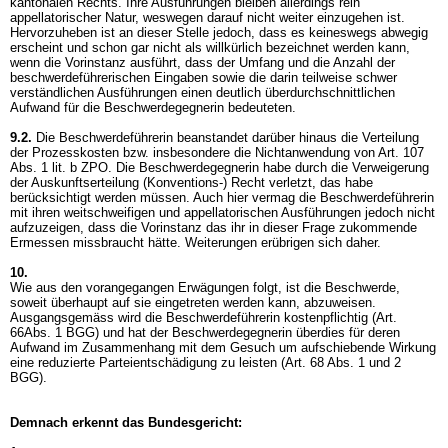
kantonalen Rechts. Ihre Ausführungen bleiben allerdings rein
appellatorischer Natur, weswegen darauf nicht weiter einzugehen ist.
Hervorzuheben ist an dieser Stelle jedoch, dass es keineswegs abwegig
erscheint und schon gar nicht als willkürlich bezeichnet werden kann,
wenn die Vorinstanz ausführt, dass der Umfang und die Anzahl der
beschwerdeführerischen Eingaben sowie die darin teilweise schwer
verständlichen Ausführungen einen deutlich überdurchschnittlichen
Aufwand für die Beschwerdegegnerin bedeuteten.
9.2.
Die Beschwerdeführerin beanstandet darüber hinaus die Verteilung
der Prozesskosten bzw. insbesondere die Nichtanwendung von
Art. 107
Abs. 1 lit. b ZPO
. Die Beschwerdegegnerin habe durch die Verweigerung
der Auskunftserteilung (Konventions-) Recht verletzt, das habe
berücksichtigt werden müssen. Auch hier vermag die Beschwerdeführerin
mit ihren weitschweifigen und appellatorischen Ausführungen jedoch nicht
aufzuzeigen, dass die Vorinstanz das ihr in dieser Frage zukommende
Ermessen missbraucht hätte. Weiterungen erübrigen sich daher.
10.
Wie aus den vorangegangen Erwägungen folgt, ist die Beschwerde,
soweit überhaupt auf sie eingetreten werden kann, abzuweisen.
Ausgangsgemäss wird die Beschwerdeführerin kostenpflichtig (Art.
66Abs. 1 BGG) und hat der Beschwerdegegnerin überdies für deren
Aufwand im Zusammenhang mit dem Gesuch um aufschiebende Wirkung
eine reduzierte Parteientschädigung zu leisten (
Art. 68 Abs. 1 und 2
BGG
).
Demnach erkennt das Bundesgericht: