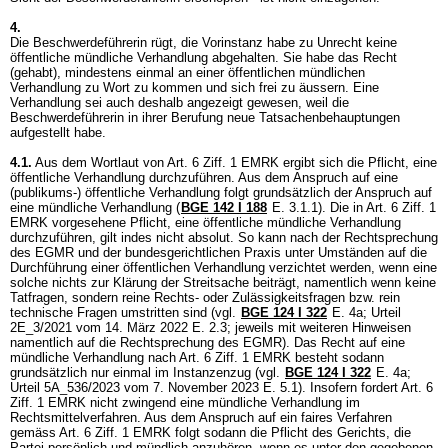
4.
Die Beschwerdeführerin rügt, die Vorinstanz habe zu Unrecht keine
öffentliche mündliche Verhandlung abgehalten. Sie habe das Recht
(gehabt), mindestens einmal an einer öffentlichen mündlichen
Verhandlung zu Wort zu kommen und sich frei zu äussern. Eine
Verhandlung sei auch deshalb angezeigt gewesen, weil die
Beschwerdeführerin in ihrer Berufung neue Tatsachenbehauptungen
aufgestellt habe.
4.1.
Aus dem Wortlaut von
Art. 6 Ziff. 1 EMRK
ergibt sich die Pflicht, eine
öffentliche Verhandlung durchzuführen. Aus dem Anspruch auf eine
(publikums-) öffentliche Verhandlung folgt grundsätzlich der Anspruch auf
eine mündliche Verhandlung (
BGE 142 I 188
E. 3.1.1). Die in
Art. 6 Ziff. 1
EMRK
vorgesehene Pflicht, eine öffentliche mündliche Verhandlung
durchzuführen, gilt indes nicht absolut. So kann nach der Rechtsprechung
des EGMR und der bundesgerichtlichen Praxis unter Umständen auf die
Durchführung einer öffentlichen Verhandlung verzichtet werden, wenn eine
solche nichts zur Klärung der Streitsache beiträgt, namentlich wenn keine
Tatfragen, sondern reine Rechts- oder Zulässigkeitsfragen bzw. rein
technische Fragen umstritten sind (vgl.
BGE 124 I 322
E. 4a; Urteil
2E_3/2021 vom 14. März 2022 E. 2.3; jeweils mit weiteren Hinweisen
namentlich auf die Rechtsprechung des EGMR). Das Recht auf eine
mündliche Verhandlung nach
Art. 6 Ziff. 1 EMRK
besteht sodann
grundsätzlich nur einmal im Instanzenzug (vgl.
BGE 124 I 322
E. 4a;
Urteil 5A_536/2023 vom 7. November 2023 E. 5.1). Insofern fordert
Art. 6
Ziff. 1 EMRK
nicht zwingend eine mündliche Verhandlung im
Rechtsmittelverfahren. Aus dem Anspruch auf ein faires Verfahren
gemäss
Art. 6 Ziff. 1 EMRK
folgt sodann die Pflicht des Gerichts, die
Partei persönlich und mündlich anzuhören, wenn es unter den gegebenen