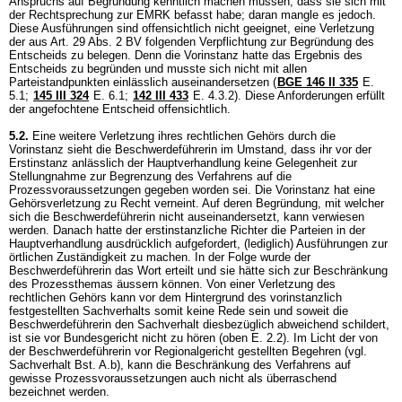
Anspruchs auf Begründung kenntlich machen müssen, dass sie sich mit
der Rechtsprechung zur EMRK befasst habe; daran mangle es jedoch.
Diese Ausführungen sind offensichtlich nicht geeignet, eine Verletzung
der aus
Art. 29 Abs. 2 BV
folgenden Verpflichtung zur Begründung des
Entscheids zu belegen. Denn die Vorinstanz hatte das Ergebnis des
Entscheids zu begründen und musste sich nicht mit allen
Parteistandpunkten einlässlich auseinandersetzen (
BGE 146 II 335
E.
5.1;
145 III 324
E. 6.1;
142 III 433
E. 4.3.2). Diese Anforderungen erfüllt
der angefochtene Entscheid offensichtlich.
5.2.
Eine weitere Verletzung ihres rechtlichen Gehörs durch die
Vorinstanz sieht die Beschwerdeführerin im Umstand, dass ihr vor der
Erstinstanz anlässlich der Hauptverhandlung keine Gelegenheit zur
Stellungnahme zur Begrenzung des Verfahrens auf die
Prozessvoraussetzungen gegeben worden sei. Die Vorinstanz hat eine
Gehörsverletzung zu Recht verneint. Auf deren Begründung, mit welcher
sich die Beschwerdeführerin nicht auseinandersetzt, kann verwiesen
werden. Danach hatte der erstinstanzliche Richter die Parteien in der
Hauptverhandlung ausdrücklich aufgefordert, (lediglich) Ausführungen zur
örtlichen Zuständigkeit zu machen. In der Folge wurde der
Beschwerdeführerin das Wort erteilt und sie hätte sich zur Beschränkung
des Prozessthemas äussern können. Von einer Verletzung des
rechtlichen Gehörs kann vor dem Hintergrund des vorinstanzlich
festgestellten Sachverhalts somit keine Rede sein und soweit die
Beschwerdeführerin den Sachverhalt diesbezüglich abweichend schildert,
ist sie vor Bundesgericht nicht zu hören (oben E. 2.2). Im Licht der von
der Beschwerdeführerin vor Regionalgericht gestellten Begehren (vgl.
Sachverhalt Bst. A.b), kann die Beschränkung des Verfahrens auf
gewisse Prozessvoraussetzungen auch nicht als überraschend
bezeichnet werden.