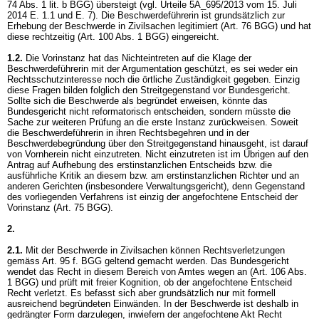
74 Abs. 1 lit. b BGG
) übersteigt (vgl. Urteile 5A_695/2013 vom 15. Juli
2014 E. 1.1 und E. 7). Die Beschwerdeführerin ist grundsätzlich zur
Erhebung der Beschwerde in Zivilsachen legitimiert (
Art. 76 BGG
) und hat
diese rechtzeitig (
Art. 100 Abs. 1 BGG
) eingereicht.
1.2.
Die Vorinstanz hat das Nichteintreten auf die Klage der
Beschwerdeführerin mit der Argumentation geschützt, es sei weder ein
Rechtsschutzinteresse noch die örtliche Zuständigkeit gegeben. Einzig
diese Fragen bilden folglich den Streitgegenstand vor Bundesgericht.
Sollte sich die Beschwerde als begründet erweisen, könnte das
Bundesgericht nicht reformatorisch entscheiden, sondern müsste die
Sache zur weiteren Prüfung an die erste Instanz zurückweisen. Soweit
die Beschwerdeführerin in ihren Rechtsbegehren und in der
Beschwerdebegründung über den Streitgegenstand hinausgeht, ist darauf
von Vornherein nicht einzutreten. Nicht einzutreten ist im Übrigen auf den
Antrag auf Aufhebung des erstinstanzlichen Entscheids bzw. die
ausführliche Kritik an diesem bzw. am erstinstanzlichen Richter und an
anderen Gerichten (insbesondere Verwaltungsgericht), denn Gegenstand
des vorliegenden Verfahrens ist einzig der angefochtene Entscheid der
Vorinstanz (
Art. 75 BGG
).
2.
2.1.
Mit der Beschwerde in Zivilsachen können Rechtsverletzungen
gemäss Art. 95 f. BGG geltend gemacht werden. Das Bundesgericht
wendet das Recht in diesem Bereich von Amtes wegen an (
Art. 106 Abs.
1 BGG
) und prüft mit freier Kognition, ob der angefochtene Entscheid
Recht verletzt. Es befasst sich aber grundsätzlich nur mit formell
ausreichend begründeten Einwänden. In der Beschwerde ist deshalb in
gedrängter Form darzulegen, inwiefern der angefochtene Akt Recht