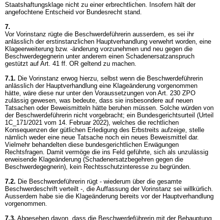
Staatshaftungsklage nicht zu einer erbrechtlichen. Insofern hält der
angefochtene Entscheid vor Bundesrecht stand.
7.
Vor Vorinstanz rügte die Beschwerdeführerin ausserdem, es sei ihr
anlässlich der erstinstanzlichen Hauptverhandlung verwehrt worden, eine
Klageerweiterung bzw. -änderung vorzunehmen und neu gegen die
Beschwerdegegnerin unter anderem einen Schadenersatzanspruch
gestützt auf
Art. 41 ff. OR
geltend zu machen.
7.1.
Die Vorinstanz erwog hierzu, selbst wenn die Beschwerdeführerin
anlässlich der Hauptverhandlung eine Klageänderung vorgenommen
hätte, wäre diese nur unter den Voraussetzungen von
Art. 230 ZPO
zulässig gewesen, was bedeute, dass sie insbesondere auf neuen
Tatsachen oder Beweismitteln hätte beruhen müssen. Solche würden von
der Beschwerdeführerin nicht vorgebracht; ein Bundesgerichtsurteil (Urteil
1C_171/2021 vom 14. Februar 2022), welches die rechtlichen
Konsequenzen der gütlichen Erledigung des Erbstreits aufzeige, stelle
nämlich weder eine neue Tatsache noch ein neues Beweismittel dar.
Vielmehr behandelten diese bundesgerichtlichen Erwägungen
Rechtsfragen. Damit vermöge die ins Feld geführte, sich als unzulässig
erweisende Klageänderung (Schadenersatzbegehren gegen die
Beschwerdegegnerin), kein Rechtsschutzinteresse zu begründen.
7.2.
Die Beschwerdeführerin rügt - wiederum über die gesamte
Beschwerdeschrift verteilt -, die Auffassung der Vorinstanz sei willkürlich.
Ausserdem habe sie die Klageänderung bereits vor der Hauptverhandlung
vorgenommen.
7.3.
Abgesehen davon, dass die Beschwerdeführerin mit der Behauptung,