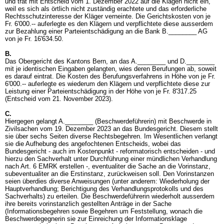
und trat mit Entscheid vom 1. Dezember 2022 auf die Klagen nicht ein,
weil es sich als örtlich nicht zuständig erachtete und das erforderliche
Rechtsschutzinteresse der Kläger verneinte. Die Gerichtskosten von je
Fr. 6'000.-- auferlegte es den Klägern und verpflichtete diese ausserdem
zur Bezahlung einer Parteientschädigung an die Bank B.________ AG
von je Fr. 16'634.50.
B.
Das Obergericht des Kantons Bern, an das A.________ und D.________
mit je identischen Eingaben gelangten, wies deren Berufungen ab, soweit
es darauf eintrat. Die Kosten des Berufungsverfahrens in Höhe von je Fr.
6'000.-- auferlegte es wiederum den Klägern und verpflichtete diese zur
Leistung einer Parteientschädigung in der Höhe von je Fr. 8'317.25
(Entscheid vom 21. November 2023).
C.
Hiergegen gelangt A.________ (Beschwerdeführerin) mit Beschwerde in
Zivilsachen vom 19. Dezember 2023 an das Bundesgericht. Diesem stellt
sie über sechs Seiten diverse Rechtsbegehren. Im Wesentlichen verlangt
sie die Aufhebung des angefochtenen Entscheids, wobei das
Bundesgericht - auch im Kostenpunkt - reformatorisch entscheiden - und
hierzu den Sachverhalt unter Durchführung einer mündlichen Verhandlung
nach
Art. 6 EMRK
erstellen -, eventualiter die Sache an die Vorinstanz,
subeventualiter an die Erstinstanz, zurückweisen soll. Den Vorinstanzen
seien überdies diverse Anweisungen (unter anderem: Wiederholung der
Hauptverhandlung; Berichtigung des Verhandlungsprotokolls und des
Sachverhalts) zu erteilen. Die Beschwerdeführerin wiederholt ausserdem
ihre bereits vorinstanzlich gestellten Anträge in der Sache
(Informationsbegehren sowie Begehren um Feststellung, wonach die
Beschwerdegegnerin sie zur Einreichung der Informationsklage