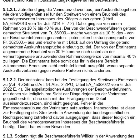
Übersichtlichkeit im Staatshaftungsklageverfahren bezweckten.
9.1.2.1.
Zutreffend ging die Vorinstanz davon aus, bei Auskunftsbegehren
wie dem vorliegenden sei für den Streitwert von einem Bruchteil des
vermögenswerten Interesses des Klägers auszugehen (Urteil
5A_695/2013 vom 15. Juli 2014 E. 7.2). Dabei ging sie von einem
Rahmen von 10 % bis 40 % aus. Der von der Beschwerdeführerin geltend
gemachte Streitwert von Fr. 35'000.-- mache weniger als 10 % des - von
der Beschwerdeführerin genannten - potentiellen Leistungsanspruchs von
Fr. 362'500.-- aus und erscheine mit Blick auf den Umfang der geltend
gemachten Auskunftsansprüche eindeutig zu tief. Der von der Erstinstanz
angenommene Bruchteil von 30 % komme noch unterhalb der
vernünftigerweise anzuwendenden Rahmenobergrenze von maximal 40 %
zu liegen. Die Erstinstanz habe somit das ihr in diesem Bereich
zukommende Ermessen nicht rechtsfehlerhaft ausgeübt, woran separate
Auskunftsverfahren gegen weitere Parteien nichts änderten.
9.1.2.2.
Der Vorinstanz kam bei der Festlegung des Streitwerts Ermessen
zu (
Art. 4 ZGB
und
Art. 91 Abs. 2 ZPO
; Urteil 5A_450/2022 vom 6. Juli
2022 E. 4). Die appellatorischen Ausführungen der Beschwerdeführerin,
mit denen sie lediglich ihre Sicht der Dinge derjenigen der Vorinstanz
gegenüberstellt, ohne sich mit den Erwägungen im Detail
auseinanderzusetzen, sind nicht geeignet, Fehler in der
Ermessensausübung der Vorinstanz aufzuzeigen. Insbesondere ist diese
zur Festlegung des Streitwerts in Anwendung der bundesgerichtlichen
Rechtsprechung zutreffend davon ausgegangen, dass dieser lediglich ein
Bruchteil des vermögenswerten Interesses der Beschwerdeführerin
beträgt. Damit hat es sein Bewenden.
9.1.3.
Sodann rügt die Beschwerdeführerin Willkür in der Anwendung des