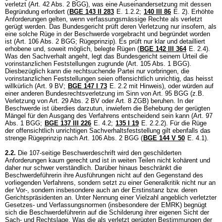
verletzt (
Art. 42 Abs. 2 BGG
), was eine Auseinandersetzung mit dessen
Begründung erfordert (
BGE 143 II 283
E. 1.2.2;
140 III 86
E. 2). Erhöhte
Anforderungen gelten, wenn verfassungsmässige Rechte als verletzt
gerügt werden. Das Bundesgericht prüft deren Verletzung nur insofern, als
eine solche Rüge in der Beschwerde vorgebracht und begründet worden
ist (
Art. 106 Abs. 2 BGG
; Rügeprinzip). Es prüft nur klar und detailliert
erhobene und, soweit möglich, belegte Rügen (
BGE 142 III 364
E. 2.4).
Was den Sachverhalt angeht, legt das Bundesgericht seinem Urteil die
vorinstanzlichen Feststellungen zugrunde (
Art. 105 Abs. 1 BGG
).
Diesbezüglich kann die rechtsuchende Partei nur vorbringen, die
vorinstanzlichen Feststellungen seien offensichtlich unrichtig, das heisst
willkürlich (
Art. 9 BV
;
BGE 147 I 73
E. 2.2 mit Hinweis), oder würden auf
einer anderen Bundesrechtsverletzung im Sinn von
Art. 95 BGG
(z.B.
Verletzung von
Art. 29 Abs. 2 BV
oder
Art. 8 ZGB
) beruhen. In der
Beschwerde ist überdies darzutun, inwiefern die Behebung der gerügten
Mängel für den Ausgang des Verfahrens entscheidend sein kann (
Art. 97
Abs. 1 BGG
;
BGE 137 III 226
E. 4.2
;
135 I 19
E. 2.2.2). Für die Rüge
der offensichtlich unrichtigen Sachverhaltsfeststellung gilt ebenfalls das
strenge Rügeprinzip nach
Art. 106 Abs. 2 BGG
(
BGE 144 V 50
E. 4.1).
2.2.
Die 107-seitige Beschwerdeschrift wird den geschilderten
Anforderungen kaum gerecht und ist in weiten Teilen nicht kohärent und
daher nur schwer verständlich. Darüber hinaus beschränkt die
Beschwerdeführerin ihre Ausführungen nicht auf den Gegenstand des
vorliegenden Verfahrens, sondern setzt zu einer Generalkritik nicht nur an
der Vor-, sondern insbesondere auch an der Erstinstanz bzw. deren
Gerichtspräsidenten an. Unter Nennung einer Vielzahl angeblich verletzter
Gesetzes- und Verfassungsnormen (insbesondere der EMRK) begnügt
sich die Beschwerdeführerin auf die Schilderung ihrer eigenen Sicht der
Sach- und Rechtslage. Was die als verletzt gerügten Bestimmungen der