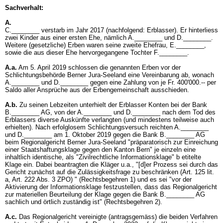
Sachverhalt:
A.
C.________ verstarb im Jahr 2017 (nachfolgend: Erblasser). Er hinterliess
zwei Kinder aus einer ersten Ehe, nämlich A.________ und D.________.
Weitere (gesetzliche) Erben waren seine zweite Ehefrau, E.________,
sowie die aus dieser Ehe hervorgegangene Tochter F.________.
A.a.
Am 5. April 2019 schlossen die genannten Erben vor der
Schlichtungsbehörde Berner Jura-Seeland eine Vereinbarung ab, wonach
A.________ und D.________ gegen eine Zahlung von je Fr. 400'000.-- per
Saldo aller Ansprüche aus der Erbengemeinschaft ausschieden.
A.b.
Zu seinen Lebzeiten unterhielt der Erblasser Konten bei der Bank
B.________ AG, von der A.________ und D.________ nach dem Tod des
Erblassers diverse Auskünfte verlangten (und mindestens teilweise auch
erhielten). Nach erfolglosem Schlichtungsversuch reichten A.________
und D.________ am 1. Oktober 2019 gegen die Bank B.________ AG
beim Regionalgericht Berner Jura-Seeland "präparatorisch zur Einreichung
einer Staatshaftungsklage gegen den Kanton Bern" je einzeln eine
inhaltlich identische, als "Zivilrechtliche Informationsklage" b etitelte
Klage ein. Dabei beantragten die Kläger u.a., "[d]er Prozess sei durch das
Gericht zunächst auf die Zulässigkeitsfrage zu beschränken (
Art. 125 lit.
a,
Art. 222 Abs. 3 ZPO
) " (Rechtsbegehren 1) und es sei "vor der
Aktivierung der Informationsklage festzustellen, dass das Regionalgericht
zur materiellen Beurteilung der Klage gegen die Bank B.________ AG
sachlich und örtlich zuständig ist" (Rechtsbegehren 2).
A.c.
Das Regionalgericht vereinigte (antragsgemäss) die beiden Verfahren