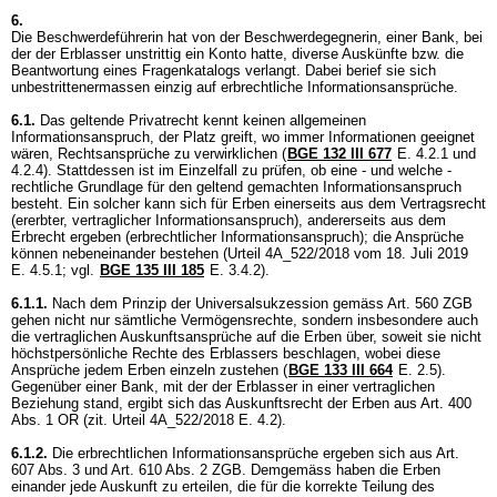
6.
Die Beschwerdeführerin hat von der Beschwerdegegnerin, einer Bank, bei
der der Erblasser unstrittig ein Konto hatte, diverse Auskünfte bzw. die
Beantwortung eines Fragenkatalogs verlangt. Dabei berief sie sich
unbestrittenermassen einzig auf erbrechtliche Informationsansprüche.
6.1.
Das geltende Privatrecht kennt keinen allgemeinen
Informationsanspruch, der Platz greift, wo immer Informationen geeignet
wären, Rechtsansprüche zu verwirklichen (
BGE 132 III 677
E. 4.2.1 und
4.2.4). Stattdessen ist im Einzelfall zu prüfen, ob eine - und welche -
rechtliche Grundlage für den geltend gemachten Informationsanspruch
besteht. Ein solcher kann sich für Erben einerseits aus dem Vertragsrecht
(ererbter, vertraglicher Informationsanspruch), andererseits aus dem
Erbrecht ergeben (erbrechtlicher Informationsanspruch); die Ansprüche
können nebeneinander bestehen (Urteil 4A_522/2018 vom 18. Juli 2019
E. 4.5.1; vgl.
BGE 135 III 185
E. 3.4.2).
6.1.1.
Nach dem Prinzip der Universalsukzession gemäss
Art. 560 ZGB
gehen nicht nur sämtliche Vermögensrechte, sondern insbesondere auch
die vertraglichen Auskunftsansprüche auf die Erben über, soweit sie nicht
höchstpersönliche Rechte des Erblassers beschlagen, wobei diese
Ansprüche jedem Erben einzeln zustehen (
BGE 133 III 664
E. 2.5).
Gegenüber einer Bank, mit der der Erblasser in einer vertraglichen
Beziehung stand, ergibt sich das Auskunftsrecht der Erben aus
Art. 400
Abs. 1 OR
(zit. Urteil 4A_522/2018 E. 4.2).
6.1.2.
Die erbrechtlichen Informationsansprüche ergeben sich aus
Art.
607 Abs. 3 und
Art. 610 Abs. 2 ZGB
. Demgemäss haben die Erben
einander jede Auskunft zu erteilen, die für die korrekte Teilung des