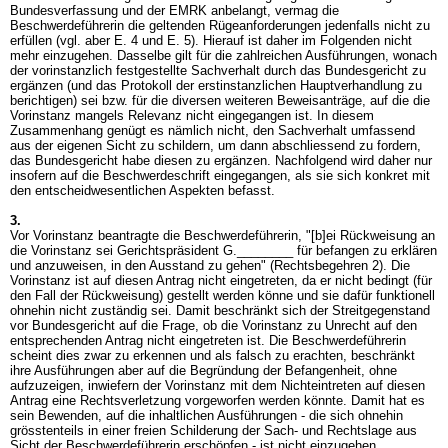
Bundesverfassung und der EMRK anbelangt, vermag die
Beschwerdeführerin die geltenden Rügeanforderungen jedenfalls nicht zu
erfüllen (vgl. aber E. 4 und E. 5). Hierauf ist daher im Folgenden nicht
mehr einzugehen. Dasselbe gilt für die zahlreichen Ausführungen, wonach
der vorinstanzlich festgestellte Sachverhalt durch das Bundesgericht zu
ergänzen (und das Protokoll der erstinstanzlichen Hauptverhandlung zu
berichtigen) sei bzw. für die diversen weiteren Beweisanträge, auf die die
Vorinstanz mangels Relevanz nicht eingegangen ist. In diesem
Zusammenhang genügt es nämlich nicht, den Sachverhalt umfassend
aus der eigenen Sicht zu schildern, um dann abschliessend zu fordern,
das Bundesgericht habe diesen zu ergänzen. Nachfolgend wird daher nur
insofern auf die Beschwerdeschrift eingegangen, als sie sich konkret mit
den entscheidwesentlichen Aspekten befasst.
3.
Vor Vorinstanz beantragte die Beschwerdeführerin, "[b]ei Rückweisung an
die Vorinstanz sei Gerichtspräsident G.________ für befangen zu erklären
und anzuweisen, in den Ausstand zu gehen" (Rechtsbegehren 2). Die
Vorinstanz ist auf diesen Antrag nicht eingetreten, da er nicht bedingt (für
den Fall der Rückweisung) gestellt werden könne und sie dafür funktionell
ohnehin nicht zuständig sei. Damit beschränkt sich der Streitgegenstand
vor Bundesgericht auf die Frage, ob die Vorinstanz zu Unrecht auf den
entsprechenden Antrag nicht eingetreten ist. Die Beschwerdeführerin
scheint dies zwar zu erkennen und als falsch zu erachten, beschränkt
ihre Ausführungen aber auf die Begründung der Befangenheit, ohne
aufzuzeigen, inwiefern der Vorinstanz mit dem Nichteintreten auf diesen
Antrag eine Rechtsverletzung vorgeworfen werden könnte. Damit hat es
sein Bewenden, auf die inhaltlichen Ausführungen - die sich ohnehin
grösstenteils in einer freien Schilderung der Sach- und Rechtslage aus
Sicht der Beschwerdeführerin erschöpfen - ist nicht einzugehen.