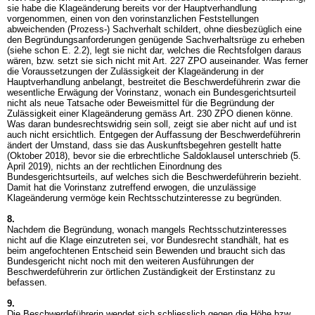
sie habe die Klageänderung bereits vor der Hauptverhandlung
vorgenommen, einen von den vorinstanzlichen Feststellungen
abweichenden (Prozess-) Sachverhalt schildert, ohne diesbezüglich eine
den Begründungsanforderungen genügende Sachverhaltsrüge zu erheben
(siehe schon E. 2.2), legt sie nicht dar, welches die Rechtsfolgen daraus
wären, bzw. setzt sie sich nicht mit
Art. 227 ZPO
auseinander. Was ferner
die Voraussetzungen der Zulässigkeit der Klageänderung in der
Hauptverhandlung anbelangt, bestreitet die Beschwerdeführerin zwar die
wesentliche Erwägung der Vorinstanz, wonach ein Bundesgerichtsurteil
nicht als neue Tatsache oder Beweismittel für die Begründung der
Zulässigkeit einer Klageänderung gemäss
Art. 230 ZPO
dienen könne.
Was daran bundesrechtswidrig sein soll, zeigt sie aber nicht auf und ist
auch nicht ersichtlich. Entgegen der Auffassung der Beschwerdeführerin
ändert der Umstand, dass sie das Auskunftsbegehren gestellt hatte
(Oktober 2018), bevor sie die erbrechtliche Saldoklausel unterschrieb (5.
April 2019), nichts an der rechtlichen Einordnung des
Bundesgerichtsurteils, auf welches sich die Beschwerdeführerin bezieht.
Damit hat die Vorinstanz zutreffend erwogen, die unzulässige
Klageänderung vermöge kein Rechtsschutzinteresse zu begründen.
8.
Nachdem die Begründung, wonach mangels Rechtsschutzinteresses
nicht auf die Klage einzutreten sei, vor Bundesrecht standhält, hat es
beim angefochtenen Entscheid sein Bewenden und braucht sich das
Bundesgericht nicht noch mit den weiteren Ausführungen der
Beschwerdeführerin zur örtlichen Zuständigkeit der Erstinstanz zu
befassen.
9.
Die Beschwerdeführerin wendet sich schliesslich gegen die Höhe bzw.