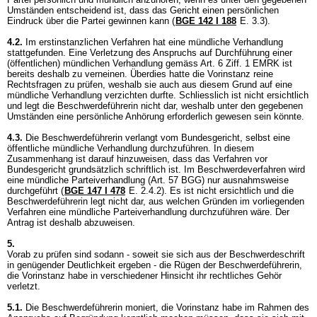
Umständen entscheidend ist, dass das Gericht einen persönlichen
Eindruck über die Partei gewinnen kann (
BGE 142 I 188
E. 3.3).
4.2.
Im erstinstanzlichen Verfahren hat eine mündliche Verhandlung
stattgefunden. Eine Verletzung des Anspruchs auf Durchführung einer
(öffentlichen) mündlichen Verhandlung gemäss
Art. 6 Ziff. 1 EMRK
ist
bereits deshalb zu verneinen. Überdies hatte die Vorinstanz reine
Rechtsfragen zu prüfen, weshalb sie auch aus diesem Grund auf eine
mündliche Verhandlung verzichten durfte. Schliesslich ist nicht ersichtlich
und legt die Beschwerdeführerin nicht dar, weshalb unter den gegebenen
Umständen eine persönliche Anhörung erforderlich gewesen sein könnte.
4.3.
Die Beschwerdeführerin verlangt vom Bundesgericht, selbst eine
öffentliche mündliche Verhandlung durchzuführen. In diesem
Zusammenhang ist darauf hinzuweisen, dass das Verfahren vor
Bundesgericht grundsätzlich schriftlich ist. Im Beschwerdeverfahren wird
eine mündliche Parteiverhandlung (
Art. 57 BGG
) nur ausnahmsweise
durchgeführt (
BGE 147 I 478
E. 2.4.2). Es ist nicht ersichtlich und die
Beschwerdeführerin legt nicht dar, aus welchen Gründen im vorliegenden
Verfahren eine mündliche Parteiverhandlung durchzuführen wäre. Der
Antrag ist deshalb abzuweisen.
5.
Vorab zu prüfen sind sodann - soweit sie sich aus der Beschwerdeschrift
in genügender Deutlichkeit ergeben - die Rügen der Beschwerdeführerin,
die Vorinstanz habe in verschiedener Hinsicht ihr rechtliches Gehör
verletzt.
5.1.
Die Beschwerdeführerin moniert, die Vorinstanz habe im Rahmen des