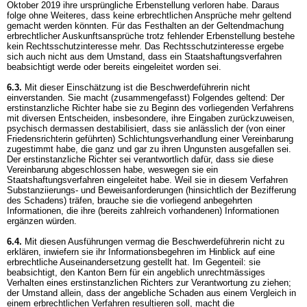
Oktober 2019 ihre ursprüngliche Erbenstellung verloren habe. Daraus
folge ohne Weiteres, dass keine erbrechtlichen Ansprüche mehr geltend
gemacht werden könnten. Für das Festhalten an der Geltendmachung
erbrechtlicher Auskunftsansprüche trotz fehlender Erbenstellung bestehe
kein Rechtsschutzinteresse mehr. Das Rechtsschutzinteresse ergebe
sich auch nicht aus dem Umstand, dass ein Staatshaftungsverfahren
beabsichtigt werde oder bereits eingeleitet worden sei.
6.3.
Mit dieser Einschätzung ist die Beschwerdeführerin nicht
einverstanden. Sie macht (zusammengefasst) Folgendes geltend: Der
erstinstanzliche Richter habe sie zu Beginn des vorliegenden Verfahrens
mit diversen Entscheiden, insbesondere, ihre Eingaben zurückzuweisen,
psychisch dermassen destabilisiert, dass sie anlässlich der (von einer
Friedensrichterin geführten) Schlichtungsverhandlung einer Vereinbarung
zugestimmt habe, die ganz und gar zu ihren Ungunsten ausgefallen sei.
Der erstinstanzliche Richter sei verantwortlich dafür, dass sie diese
Vereinbarung abgeschlossen habe, weswegen sie ein
Staatshaftungsverfahren eingeleitet habe. Weil sie in diesem Verfahren
Substanziierungs- und Beweisanforderungen (hinsichtlich der Bezifferung
des Schadens) träfen, brauche sie die vorliegend anbegehrten
Informationen, die ihre (bereits zahlreich vorhandenen) Informationen
ergänzen würden.
6.4.
Mit diesen Ausführungen vermag die Beschwerdeführerin nicht zu
erklären, inwiefern sie ihr Informationsbegehren im Hinblick auf eine
erbrechtliche Auseinandersetzung gestellt hat. Im Gegenteil: sie
beabsichtigt, den Kanton Bern für ein angeblich unrechtmässiges
Verhalten eines erstinstanzlichen Richters zur Verantwortung zu ziehen;
der Umstand allein, dass der angebliche Schaden aus einem Vergleich in
einem erbrechtlichen Verfahren resultieren soll, macht die