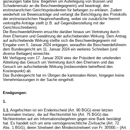
gezwungen habe bzw. Begehren um Auferlegung von Bussen und
Schadenersatz an die Beschwerdegegnerin) und beantragt, den
erstinstanzlichen Gerichtspräsidenten für befangen zu erklären. Zudem
wiederholt sie Beweisanträge und verlangt die Berichtigung des Protokolls
der erstinstanzlichen Hauptverhandlung, wobei sie zusätzliche hiermit
verknüpfte Anträge stellt (z.B. auf Gegenüberstellung mit der
Gerichtsschreiberin).
Die Beschwerdeführerin ersuchte darüber hinaus um Vertretung durch
ihren Ehemann und Gewährung der aufschiebenden Wirkung. Dem Antrag
auf aufschiebende Wirkung stellte sich die Beschwerdegegnerin mit
Eingabe vom 5. Januar 2024 entgegen, woraufhin die Beschwerdeführerin
dem Bundesgericht am 11. Januar 2024 ein weiteres Schreiben (und
diverse Beilagen) einreichte.
Mit Verfügung vom 17. Januar 2024 wies der Präsident der urteilenden
Abteilung das Gesuch um Vertretung durch den Ehemann und das
Gesuch um aufschiebende Wirkung (insbesondere betreffend den
Kostenpunkt) ab.
Das Bundesgericht hat im Übrigen die kantonalen Akten, hingegen keine
Vernehmlassungen in der Sache eingeholt.
Erwägungen:
1.
1.1.
Angefochten ist ein Endentscheid (
Art. 90 BGG
) einer letzten
kantonalen Instanz, die auf Rechtsmittel hin (
Art. 75 BGG
) das
Nichteintreten auf ein Informationsbegehren gegen eine Bank bestätigt
hat. Es handelt sich um eine vermögensrechtliche Zivilsache (
Art. 72
Abs. 1 BGG
), deren Streitwert den Mindeststreitwert von Fr. 30'000.-- (
Art.