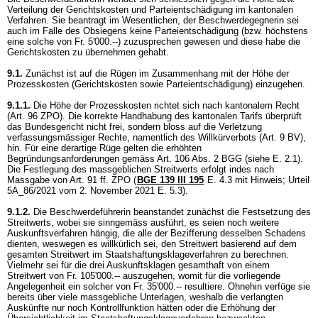
Verteilung der Gerichtskosten und Parteientschädigung im kantonalen
Verfahren. Sie beantragt im Wesentlichen, der Beschwerdegegnerin sei
auch im Falle des Obsiegens keine Parteientschädigung (bzw. höchstens
eine solche von Fr. 5'000.--) zuzusprechen gewesen und diese habe die
Gerichtskosten zu übernehmen gehabt.
9.1.
Zunächst ist auf die Rügen im Zusammenhang mit der Höhe der
Prozesskosten (Gerichtskosten sowie Parteientschädigung) einzugehen.
9.1.1.
Die Höhe der Prozesskosten richtet sich nach kantonalem Recht
(
Art. 96 ZPO
). Die korrekte Handhabung des kantonalen Tarifs überprüft
das Bundesgericht nicht frei, sondern bloss auf die Verletzung
verfassungsmässiger Rechte, namentlich des Willkürverbots (
Art. 9 BV
),
hin. Für eine derartige Rüge gelten die erhöhten
Begründungsanforderungen gemäss
Art. 106 Abs. 2 BGG
(siehe E. 2.1).
Die Festlegung des massgeblichen Streitwerts erfolgt indes nach
Massgabe von
Art. 91 ff. ZPO
(
BGE 139 III 195
E. 4.3 mit Hinweis; Urteil
5A_86/2021 vom 2. November 2021 E. 5.3).
9.1.2.
Die Beschwerdeführerin beanstandet zunächst die Festsetzung des
Streitwerts, wobei sie sinngemäss ausführt, es seien noch weitere
Auskunftsverfahren hängig, die alle der Bezifferung desselben Schadens
dienten, weswegen es willkürlich sei, den Streitwert basierend auf dem
gesamten Streitwert im Staatshaftungsklageverfahren zu berechnen.
Vielmehr sei für die drei Auskunftsklagen gesamthaft von einem
Streitwert von Fr. 105'000.-- auszugehen, womit für die vorliegende
Angelegenheit ein solcher von Fr. 35'000.-- resultiere. Ohnehin verfüge sie
bereits über viele massgebliche Unterlagen, weshalb die verlangten
Auskünfte nur noch Kontrollfunktion hätten oder die Erhöhung der