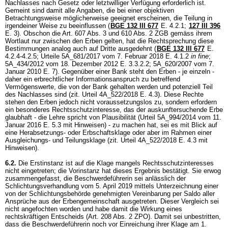
Nachlasses nach Gesetz oder letztwilliger Verfügung erforderlich ist.
Gemeint sind damit alle Angaben, die bei einer objektiven
Betrachtungsweise möglicherweise geeignet erscheinen, die Teilung in
irgendeiner Weise zu beeinflussen (
BGE 132 III 677
E. 4.2.1;
127 III 396
E. 3). Obschon die Art. 607 Abs. 3 und 610 Abs. 2 ZGB gemäss ihrem
Wortlaut nur zwischen den Erben gelten, hat die Rechtsprechung diese
Bestimmungen analog auch auf Dritte ausgedehnt (
BGE 132 III 677
E.
4.2.4-4.2.5; Urteile 5A_681/2017 vom 7. Februar 2018 E. 4.1.2
in fine
;
5A_434/2012 vom 18. Dezember 2012 E. 3.3.2.2; 5A_620/2007 vom 7.
Januar 2010 E. 7). Gegenüber einer Bank steht den Erben - je einzeln -
daher ein erbrechtlicher Informationsanspruch zu betreffend
Vermögenswerte, die von der Bank gehalten werden und potenziell Teil
des Nachlasses sind (zit. Urteil 4A_522/2018 E. 4.3). Diese Rechte
stehen den Erben jedoch nicht voraussetzungslos zu, sondern erfordern
ein besonderes Rechtsschutzinteresse, das der auskunftersuchende Erbe
glaubhaft - die Lehre spricht von Plausibilität (Urteil 5A_994/2014 vom 11.
Januar 2016 E. 5.3 mit Hinweisen) - zu machen hat, sei es mit Blick auf
eine Herabsetzungs- oder Erbschaftsklage oder aber im Rahmen einer
Ausgleichungs- und Teilungsklage (zit. Urteil 4A_522/2018 E. 4.3 mit
Hinweisen).
6.2.
Die Erstinstanz ist auf die Klage mangels Rechtsschutzinteresses
nicht eingetreten; die Vorinstanz hat dieses Ergebnis bestätigt. Sie erwog
zusammengefasst, die Beschwerdeführerin sei anlässlich der
Schlichtungsverhandlung vom 5. April 2019 mittels Unterzeichnung einer
von der Schlichtungsbehörde genehmigten Vereinbarung per Saldo aller
Ansprüche aus der Erbengemeinschaft ausgetreten. Dieser Vergleich sei
nicht angefochten worden und habe damit die Wirkung eines
rechtskräftigen Entscheids (
Art. 208 Abs. 2 ZPO
). Damit sei unbestritten,
dass die Beschwerdeführerin noch vor Einreichung ihrer Klage am 1.