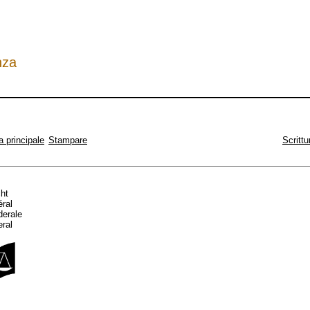
nza
a principale
Stampare
Scrittu
cht
éral
ederale
eral