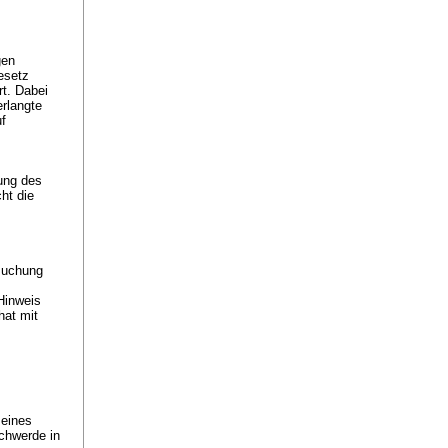
gen
esetz
t. Dabei
erlangte
f
ung des
ht die
suchung
Hinweis
hat mit
 eines
chwerde in