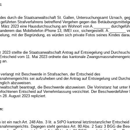
:
es durch die Staatsanwaltschaft St. Gallen, Untersuchungsamt Uznach, ge
geführten Strafverfahrens betreffend Vergehen gegen das Betäubungsmittelg
 März 2023 eine Hausdurchsuchung am Wohnort von A.________ durchgeführ
 anderem das Mobiltelefon iPhone 13, IMEI xxx, sichergestellt. A.________ v
elung, mit der Begründung, es würden sich private Fotos seines Kindes darau
 2023 stellte die Staatsanwaltschaft Antrag auf Entsiegelung und Durchsuch
 Entscheid vom 11. Mai 2023 ordnete das kantonale Zwangsmassnahmengeric
g an.
verlangt mit Beschwerde in Strafsachen, der Entscheid des
ahmengerichts sei aufzuheben und der Antrag auf Entsiegelung und Durch
änglich abzuweisen.
nwaltschaft beantragt, die Beschwerde abzuweisen. Die Vorinstanz hat unter 
efochtenen Entscheid auf Vernehmlassung verzichtet. Der Beschwerdeführer 
 28. August 2023 repliziert.
n:
 ist ein nach
Art. 248 Abs. 3 lit. a StPO
kantonal letztinstanzlicher Entscheid
nahmengerichts. Dagegen steht gemäss
Art. 80 Abs. 2 Satz 3 BGG
die Bes