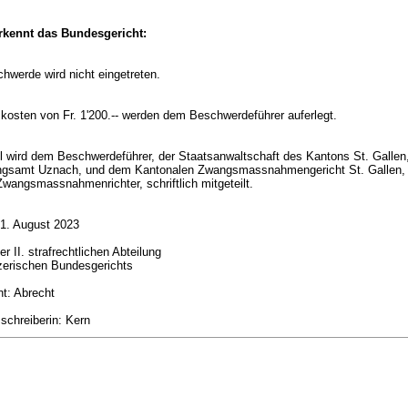
kennt das Bundesgericht:
chwerde wird nicht eingetreten.
skosten von Fr. 1'200.-- werden dem Beschwerdeführer auferlegt.
il wird dem Beschwerdeführer, der Staatsanwaltschaft des Kantons St. Gallen
ngsamt Uznach, und dem Kantonalen Zwangsmassnahmengericht St. Gallen,
Zwangsmassnahmenrichter, schriftlich mitgeteilt.
31. August 2023
 II. strafrechtlichen Abteilung
zerischen Bundesgerichts
nt: Abrecht
sschreiberin: Kern