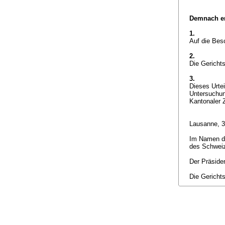
Demnach er
1.
Auf die Bes
2.
Die Gericht
3.
Dieses Urte
Untersuchu
Kantonaler 
Lausanne, 
Im Namen der
des Schwei
Der Präside
Die Gericht