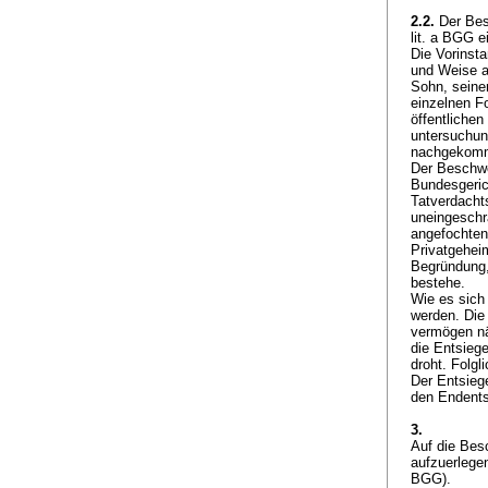
2.2.
Der Bes
lit. a BGG
ei
Die Vorinsta
und Weise a
Sohn, seine
einzelnen F
öffentlichen
untersuchung
nachgekom
Der Beschwe
Bundesgeric
Tatverdacht
uneingeschr
angefochtene
Privatgeheim
Begründung,
bestehe.
Wie es sich 
werden. Die
vermögen nä
die Entsieg
droht. Folg
Der Entsieg
den Endentsc
3.
Auf die Bes
aufzuerlegen
BGG
).