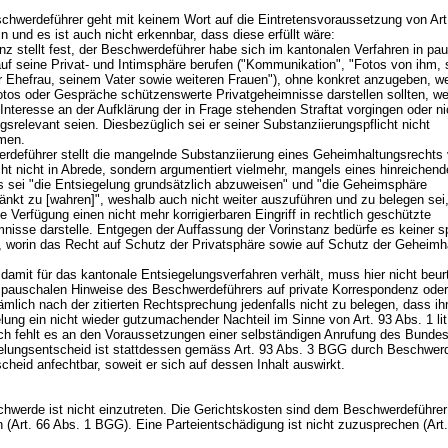
chwerdeführer geht mit keinem Wort auf die Eintretensvoraussetzung von
Art
n und es ist auch nicht erkennbar, dass diese erfüllt wäre:
nz stellt fest, der Beschwerdeführer habe sich im kantonalen Verfahren in pau
uf seine Privat- und Intimsphäre berufen ("Kommunikation", "Fotos von ihm,
r Ehefrau, seinem Vater sowie weiteren Frauen"), ohne konkret anzugeben, w
otos oder Gespräche schützenswerte Privatgeheimnisse darstellen sollten, w
 Interesse an der Aufklärung der in Frage stehenden Straftat vorgingen oder ni
srelevant seien. Diesbezüglich sei er seiner Substanziierungspflicht nicht
men.
rdeführer stellt die mangelnde Substanziierung eines Geheimhaltungsrechts 
ht nicht in Abrede, sondern argumentiert vielmehr, mangels eines hinreichen
s sei "die Entsiegelung grundsätzlich abzuweisen" und "die Geheimsphäre
änkt zu [wahren]", weshalb auch nicht weiter auszuführen und zu belegen sei
 Verfügung einen nicht mehr korrigierbaren Eingriff in rechtlich geschützte
nisse darstelle. Entgegen der Auffassung der Vorinstanz bedürfe es keiner s
 worin das Recht auf Schutz der Privatsphäre sowie auf Schutz der Geheimh
damit für das kantonale Entsiegelungsverfahren verhält, muss hier nicht beurt
 pauschalen Hinweise des Beschwerdeführers auf private Korrespondenz oder
mlich nach der zitierten Rechtsprechung jedenfalls nicht zu belegen, dass i
elung ein nicht wieder gutzumachender Nachteil im Sinne von
Art. 93 Abs. 1 l
lich fehlt es an den Voraussetzungen einer selbständigen Anrufung des Bundes
elungsentscheid ist stattdessen gemäss
Art. 93 Abs. 3 BGG
durch Beschwer
heid anfechtbar, soweit er sich auf dessen Inhalt auswirkt.
chwerde ist nicht einzutreten. Die Gerichtskosten sind dem Beschwerdeführer
 (
Art. 66 Abs. 1 BGG
). Eine Parteientschädigung ist nicht zuzusprechen (
Art