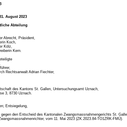
3
31. August 2023
htliche Abteilung
er Abrecht, Präsident,
erin Koch,
er Kölz,
reiberin Kern.
teiligte
,
führer,
urch Rechtsanwalt Adrian Fiechter,
tschaft des Kantons St. Gallen, Untersuchungsamt Uznach,
sse 3, 8730 Uznach.
d
ren; Entsiegelung,
 gegen den Entscheid des Kantonalen Zwangsmassnahmengerichts St. Galle
 Zwangsmassnahmenrichter, vom 11. Mai 2023 (ZK.2023.84-TO1ZRK-FMÜ).