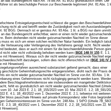
 an das Bundesgericht nach Art. 78 bis
Art. 81 BGG
grundsätzlich offen. Der
hrer ist als beschuldigte Person zur Beschwerde legitimiert (Art. 81 Abs. 1 li
).
efochtene Entsiegelungsentscheid schliesst die gegen den Beschwerdeführer
uchung nicht ab und betrifft weder die Zuständigkeit noch ein Ausstandsbegeh
rt. 92 BGG
. Demnach ist er gemäss
Art. 93 Abs. 1 lit. a BGG
nur dann unmitt
an das Bundesgericht anfechtbar, wenn er einen nicht wieder gutzumachende
nn. Beim drohenden nicht wieder gutzumachenden Nachteil im Sinne dieser
muss es sich um einen solchen rechtlicher Natur handeln. Ein lediglich tatsä
 die Verteuerung oder Verlängerung des Verfahrens genügt nicht. Nicht wieder
d bedeutet, dass er auch mit einem für die beschwerdeführende Person gün
d nicht oder nicht vollständig behoben werden kann (
BGE 148 IV 155
E. 1.1
je mit Hinweisen). Woraus sich der nicht wieder gutzumachende Nachteil erge
eschwerdeschrift darzulegen, sofern dies nicht offensichtlich ist (
BGE 141 IV 
 je mit Hinweisen).
siegelungsverfahren ausreichend substanziiert geltend gemacht, dass einer
g geschützte Geheimhaltungsrechte entgegenstehen, droht nach der Praxis d
hts ein nicht wieder gutzumachender Nachteil im Sinne von
Art. 93 Abs. 1 li
fenbarung eines Geheimnisses nicht rückgängig gemacht werden kann. Werde
 andere Beschlagnahmehindernisse wie insbesondere ein mangelnder Deliktsko
acht, fehlt es grundsätzlich am nicht wieder gutzumachenden Nachteil (Urteil
vom 10. Juli 2023 E. 2.1; 1B_155/2023 vom 10. Mai 2023 E. 1.2; 1B_591/20
22 E. 4.1; 1B_40/2022 vom 1. Dezember 2022 E. 2.1; teilweise mit weiteren
 Der bloss pauschale Hinweis auf private Korrespondenz oder Fotos begründe
gen Geheimnisinteressen im Sinne von
Art. 248 Abs. 1 StPO
(Urteile 7B_58/
23 E. 2.3; 1B_40/2022 vom 1. Dezember 2022 E. 2.2; 1B_541/2021 vom 22. M
it Hinweisen).