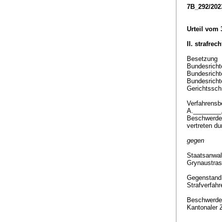
7B_292/202
Urteil vom 
II. strafrec
Besetzung
Bundesricht
Bundesricht
Bundesricht
Gerichtssch
Verfahrensbe
A.________
Beschwerde
vertreten d
gegen
Staatsanwal
Grynaustra
Gegenstan
Strafverfah
Beschwerde
Kantonaler