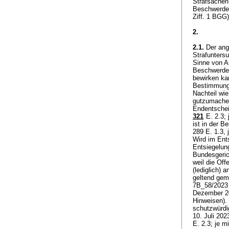
Strafsachen
Beschwerdefü
Ziff. 1 BGG
2.
2.1.
Der ang
Strafunters
Sinne von
A
Beschwerde 
bewirken ka
Bestimmung 
Nachteil wie
gutzumachen
Endentschei
321
E. 2.3; 
ist in der B
289 E. 1.3,
Wird im Ent
Entsiegelun
Bundesgeric
weil die Of
(lediglich)
geltend gem
7B_58/2023 
Dezember 20
Hinweisen).
schutzwürdi
10. Juli 20
E. 2.3; je m