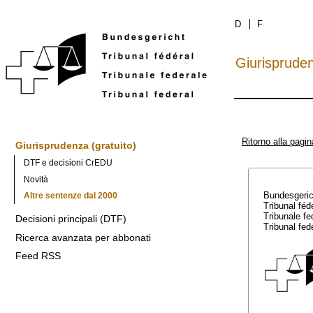
D
F
Giurisprude
Ritorno alla pagin
Giurisprudenza (gratuito)
DTF e decisioni CrEDU
Novità
Bundesgeri
Altre sentenze dal 2000
Tribunal féd
Tribunale f
Decisioni principali (DTF)
Tribunal fed
Ricerca avanzata per abbonati
Feed RSS