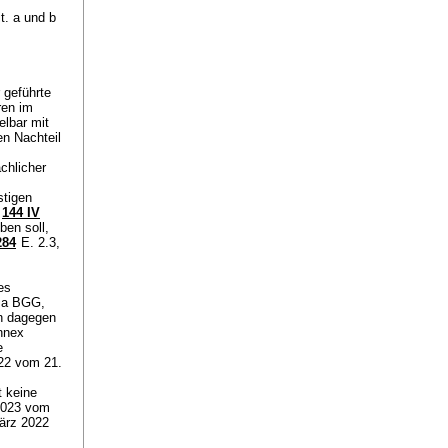
t. a und b
 geführte
ren im
elbar mit
n Nachteil
chlicher
stigen
;
144 IV
ben soll,
284
E. 2.3,
es
t. a BGG
,
n dagegen
nnex
e
22 vom 21.
t keine
2023 vom
ärz 2022