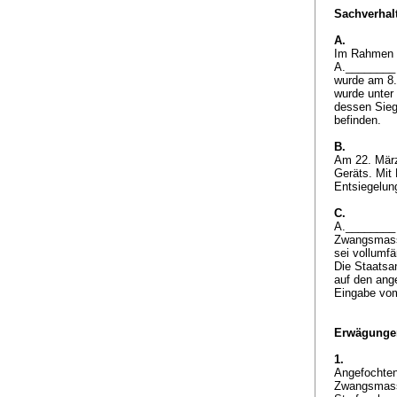
Sachverhalt
A.
Im Rahmen d
A.________ 
wurde am 8.
wurde unter
dessen Sieg
befinden.
B.
Am 22. März
Geräts. Mit
Entsiegelun
C.
A.________ 
Zwangsmassn
sei vollumf
Die Staatsa
auf den ang
Eingabe vom
Erwägunge
1.
Angefochten
Zwangsmass