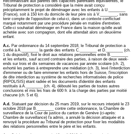
Reconnaissant aux parents des capacités parentales équivalentes, le
Tribunal de protection a considéré que la mère avait conçu
précipitamment le projet de déménager avec les enfants à U.________
(France), soit à 150 km du domicile de leur père sis à V.________, sans
tenir compte de l'opposition de celui-ci, dans un contexte conflictuel
marqué notamment par une procédure pénale en matière d'entretien.
Celle-ci souhaitait déménager en France dans la maison qu'elle avait
achetée avec son compagnon, dont elle attendait alors un deuxième
enfant.
A.c.
Par ordonnance du 14 septembre 2018, le Tribunal de protection a
confié à A.________ la garde des enfants C.________ et D.________ (ch.
1 du dispositif), fixé le droit aux relations personnelles entre B.________
et les enfants, sauf accord contraire des parties, à raison de deux week-
ends sur trois et dix semaines de vacances par année scolaire (ch. 2),
exhorté les parties à entreprendre une médiation (ch. 3), levé l'interdiction
d'emmener ou de faire emmener les enfants hors de Suisse, l'inscription
de dite interdiction au système de recherches informatisées de police
(RIPOL/SIS) étant radiée et les documents d'identité des enfants
restitués à A.________ (ch. 4), débouté les parties de toutes autres
conclusions et mis les frais de 600 fr. à la charge des parties par moitié
chacune (ch. 5 et 6).
A.d.
Statuant par décision du 25 mars 2019, sur le recours interjeté le 23
octobre 2018 par B.________ contre cette ordonnance, la Chambre de
surveillance de la Cour de justice du canton de Genève (ci-après:
Chambre de surveillance) l'a admis, a annulé la décision attaquée et a
renvoyé la procédure au Tribunal de protection pour fixer les modalités
des relations personnelles entre le père et les enfants.