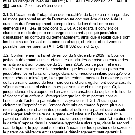
mise en danger du bien de l'enfant (
ATF 142 III 502
consid. 2.5;
142 III
481
consid. 2.7 et les références).
3.1.3.
L'examen de l'adaptation des modalités de la prise en charge, des
relations personnelles et de l'entretien ne doit pas être dissocié de la
question du déménagement, compte tenu du lien étroit entre ces
éléments (
ATF 142 III 502
consid. 2.6). A cet égard, il convient de
clarifier le mode de prise en charge de l'enfant appliqué jusqu'alors,
d'esquisser les contours du déménagement, ainsi que d'établir quels sont
les besoins de l'enfant et la prise en charge, offerte et effectivement
possible, par les parents (
ATF 142 III 502
consid. 2.7).
3.2.
Conformément à l'arrêt de renvoi du 9 décembre 2019, la Cour de
justice a déterminé quelles étaient les modalités de prise en charge des
enfants avant son prononcé du 25 mars 2019. Sur ce point, elle est
manifestement arrivée à la conclusion que les deux parents prenaient
jusqu'alors les enfants en charge dans une mesure similaire puisqu'elle a
expressément relevé que, bien que les enfants passent la majeure partie
de la semaine auprès de leur mère où ils étaient également scolarisés, ils
séjournaient aussi plusieurs jours par semaine chez leur père. Or, la
jurisprudence développée en lien avec l'autorisation de déplacer le lieu de
résidence d'un enfant à l'étranger lorsque les deux parents sont au
bénéfice de l'autorité parentale (cf.
supra
consid. 3.1.2) distingue
clairement l'hypothèse où l'enfant était pris en charge à parts plus ou
moins égales par chacun des parents et celle où le parent qui souhaite
déménager était titulaire de la garde exclusive sur l'enfant ou était le
parent de référence. Le recours aux critères pertinents pour l'attribution de
la garde s'impose dans la première hypothèse alors que, dans le second
cas de figure, le juge peut se limiter à examiner les questions de savoir si
le parent de référence envisageant le déménagement peut garantir à