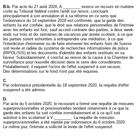
B.b.
Par acte du 27 août 2020, A.________ exerce un recours en matière
civile au Tribunal fédéral contre l'arrêt sur renvoi, concluant
principalement à son annulation et à sa réforme en ce sens que
l'ordonnance du 14 septembre 2018 est confirmée, que la garde des
enfants lui est confiée, que le droit aux relations personnelles de l'intimée
avec les enfants est fixé, sauf accord contraire des parties, à deux week-
ends sur trois et dix semaines de vacances par année scolaire, à ce que
les parties soient exhortées à entreprendre une médiation, à ce que
l'interdiction d'emmener ou de faire emmener les enfants hors de Suisse
soit levée et radiée du système de recherches informatisées de police
(RIPOL/SIS) et les documents d'identité des enfants restitués en sa
faveur. Subsidiairement, il conclut au renvoi de la cause à la Chambre de
surveillance pour nouvelle décision dans le sens des considérants.
Préalablement, il requiert l'octroi de l'effet suspensif à son recours.
Des déterminations sur le fond n'ont pas été requises.
C.
Par ordonnance présidentielle du 18 septembre 2020, la requête d'effet
suspensif a été admise.
D.
Par acte du 5 octobre 2020, le recourant a formé une requête de mesures
superprovisionnelles et provisionnelles tendant notamment à ce que la
garde des enfants lui soit confiée immédiatement et à ce qu'il soit
autorisé à les scolariser à V.________. La requête de mesures
superprovisionnelles a été rejetée par ordonnance du 6 octobre 2020.
Le même jour, l'intimée a sollicité la levée de l'effet suspensif.