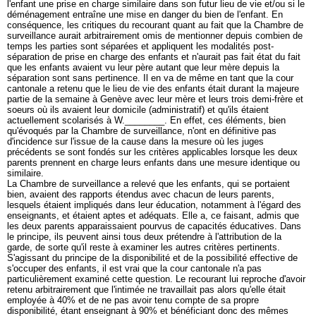
l'enfant une prise en charge similaire dans son futur lieu de vie et/ou si le
déménagement entraîne une mise en danger du bien de l'enfant. En
conséquence, les critiques du recourant quant au fait que la Chambre de
surveillance aurait arbitrairement omis de mentionner depuis combien de
temps les parties sont séparées et appliquent les modalités post-
séparation de prise en charge des enfants et n'aurait pas fait état du fait
que les enfants avaient vu leur père autant que leur mère depuis la
séparation sont sans pertinence. Il en va de même en tant que la cour
cantonale a retenu que le lieu de vie des enfants était durant la majeure
partie de la semaine à Genève avec leur mère et leurs trois demi-frère et
soeurs où ils avaient leur domicile (administratif) et qu'ils étaient
actuellement scolarisés à W.________. En effet, ces éléments, bien
qu'évoqués par la Chambre de surveillance, n'ont en définitive pas
d'incidence sur l'issue de la cause dans la mesure où les juges
précédents se sont fondés sur les critères applicables lorsque les deux
parents prennent en charge leurs enfants dans une mesure identique ou
similaire.
La Chambre de surveillance a relevé que les enfants, qui se portaient
bien, avaient des rapports étendus avec chacun de leurs parents,
lesquels étaient impliqués dans leur éducation, notamment à l'égard des
enseignants, et étaient aptes et adéquats. Elle a, ce faisant, admis que
les deux parents apparaissaient pourvus de capacités éducatives. Dans
le principe, ils peuvent ainsi tous deux prétendre à l'attribution de la
garde, de sorte qu'il reste à examiner les autres critères pertinents.
S'agissant du principe de la disponibilité et de la possibilité effective de
s'occuper des enfants, il est vrai que la cour cantonale n'a pas
particulièrement examiné cette question. Le recourant lui reproche d'avoir
retenu arbitrairement que l'intimée ne travaillait pas alors qu'elle était
employée à 40% et de ne pas avoir tenu compte de sa propre
disponibilité, étant enseignant à 90% et bénéficiant donc des mêmes