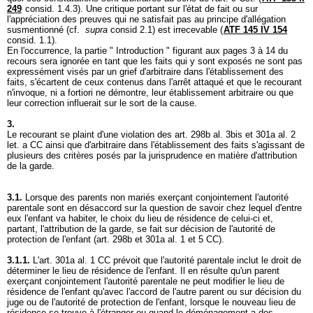
249
consid. 1.4.3). Une critique portant sur l'état de fait ou sur
l'appréciation des preuves qui ne satisfait pas au principe d'allégation
susmentionné (cf.
supra
consid 2.1) est irrecevable (
ATF 145 IV 154
consid. 1.1).
En l'occurrence, la partie " Introduction " figurant aux pages 3 à 14 du
recours sera ignorée en tant que les faits qui y sont exposés ne sont pas
expressément visés par un grief d'arbitraire dans l'établissement des
faits, s'écartent de ceux contenus dans l'arrêt attaqué et que le recourant
n'invoque, ni a fortiori ne démontre, leur établissement arbitraire ou que
leur correction influerait sur le sort de la cause.
3.
Le recourant se plaint d'une violation des art. 298b al. 3bis et 301a al. 2
let. a CC ainsi que d'arbitraire dans l'établissement des faits s'agissant de
plusieurs des critères posés par la jurisprudence en matière d'attribution
de la garde.
3.1.
Lorsque des parents non mariés exerçant conjointement l'autorité
parentale sont en désaccord sur la question de savoir chez lequel d'entre
eux l'enfant va habiter, le choix du lieu de résidence de celui-ci et,
partant, l'attribution de la garde, se fait sur décision de l'autorité de
protection de l'enfant (
art. 298b et 301a al. 1 et 5 CC
).
3.1.1.
L'
art. 301a al. 1 CC
prévoit que l'autorité parentale inclut le droit de
déterminer le lieu de résidence de l'enfant. Il en résulte qu'un parent
exerçant conjointement l'autorité parentale ne peut modifier le lieu de
résidence de l'enfant qu'avec l'accord de l'autre parent ou sur décision du
juge ou de l'autorité de protection de l'enfant, lorsque le nouveau lieu de
résidence se trouve à l'étranger ou quand le déménagement a des