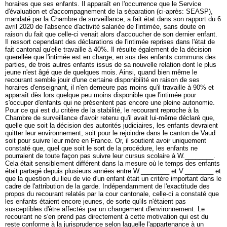
horaires que ses enfants. Il apparaît en l'occurrence que le Service
d'évaluation et d'accompagnement de la séparation (ci-après: SEASP),
mandaté par la Chambre de surveillance, a fait état dans son rapport du 6
avril 2020 de l'absence d'activité salariée de l'intimée, sans doute en
raison du fait que celle-ci venait alors d'accoucher de son dernier enfant.
Il ressort cependant des déclarations de l'intimée reprises dans l'état de
fait cantonal qu'elle travaille à 40%. Il résulte également de la décision
querellée que l'intimée est en charge, en sus des enfants communs des
parties, de trois autres enfants issus de sa nouvelle relation dont le plus
jeune n'est âgé que de quelques mois. Ainsi, quand bien même le
recourant semble jouir d'une certaine disponibilité en raison de ses
horaires d'enseignant, il n'en demeure pas moins qu'il travaille à 90% et
apparaît dès lors quelque peu moins disponible que l'intimée pour
s'occuper d'enfants qui ne présentent pas encore une pleine autonomie.
Pour ce qui est du critère de la stabilité, le recourant reproche à la
Chambre de surveillance d'avoir retenu qu'il avait lui-même déclaré que,
quelle que soit la décision des autorités judiciaires, les enfants devraient
quitter leur environnement, soit pour le rejoindre dans le canton de Vaud
soit pour suivre leur mère en France. Or, il soutient avoir uniquement
constaté que, quel que soit le sort de la procédure, les enfants ne
pourraient de toute façon pas suivre leur cursus scolaire à W.________.
Cela était sensiblement différent dans la mesure où le temps des enfants
était partagé depuis plusieurs années entre W.________ et V.________ et
que la question du lieu de vie d'un enfant était un critère important dans le
cadre de l'attribution de la garde. Indépendamment de l'exactitude des
propos du recourant relatés par la cour cantonale, celle-ci a constaté que
les enfants étaient encore jeunes, de sorte qu'ils n'étaient pas
susceptibles d'être affectés par un changement d'environnement. Le
recourant ne s'en prend pas directement à cette motivation qui est du
reste conforme à la jurisprudence selon laquelle l'appartenance à un