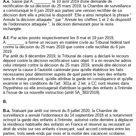
A.e.
Saisie par A.________ le 10 avril 2019 d'une demande de
rectification de sa décision du 25 mars 2019, la Chambre de surveillance
a communiqué le 6 juin 2019 aux parties une version rectifiée de sa
décision dont elle a précisé le dispositif. Elle a ainsi remplacé la phrase "
Annule la décision attaquée " par " Annule les chiffres 1 et 2 du dispositif
de l'ordonnance attaquée ", la décision demeurant pour le reste
inchangée.
A.f.
Par actes postés respectivement les 8 mai et 19 juin 2019,
A.________ a formé un recours en matière civile au Tribunal fédéral tant
contre la décision du 25 mars 2019 que contre celle rectifiée du 6 juin
2019.
Par arrêt du 9 décembre 2019, le Tribunal de céans a déclaré le recours
déposé contre la décision rectificative sans objet. Il a en revanche admis
celui interjeté contre la décision du 25 mars 2019, annulé dite décision et
renvoyé la cause à l'autorité cantonale pour qu'elle établisse les faits
nécessaires pour déterminer auprès de quel parent le bien des enfants
sera le mieux préservé, qu'elle attribue la garde en conséquence et qu'elle
examine si les conditions de l'
art. 301a al. 2 let. a CC
sont réunies dans
l'hypothèse où elle envisagerait d'attribuer la garde des enfants à l'intimée
à l'issue de sa nouvelle instruction (arrêt 5A_382/2019).
B.
B.a.
Statuant par arrêt sur renvoi du 8 juillet 2020, la Chambre de
surveillance a annulé l'ordonnance du 14 septembre 2018 et a notamment
octroyé la garde des enfants à l'intimée, autorisé cette dernière à déplacer
la résidence habituelle des enfants en France et réservé au recourant un
droit de visite sur ses enfants s'exerçant, sauf accord contraire entre les
parties, trois week-ends par mois et la moitié des vacances scolaires.