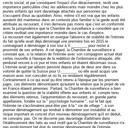
cercle social, et par conséquent l'impact d'un déracinement, revêt une
importance particulière chez les adolescents mais moindre chez les plus
jeunes enfants qui sont davantage attachés aux personnes qui
s'occupent d'eux au quotidien. Ainsi, même s'il est vrai que les enfants
auraient été maintenus dans un contexte plus familier si la garde avait été
attribuée au recourant, il n'en demeure pas moins que c'est en conformité
avec la jurisprudence que la Chambre de surveillance a considéré que ce
critère revêtait une importance moindre dans le cas d'espèce.
Le recourant met également en exergue l'absence de stabilité de l'intimée
du fait qu'elle avait déjà déménagé une première fois en 2015 le
contraignant à déménager à son tour à V.________ pour rester à
proximité de ses enfants. A cet égard, la Chambre de surveillance a
constaté que, si la relation de l'intimée avec son compagnon actuel était
certes nouvelle à l'époque de la reddition de l'ordonnance attaquée, elle
perdurait encore à ce jour et trois enfants en étaient désormais issus.
L'intimée avait par ailleurs persisté depuis plus de deux ans dans sa
volonté de quitter la Suisse pour U.________ où elle avait acquis une
maison avec son concubin et où ils se rendaient régulièrement.
Contrairement à ce qui avait pu être retenu à l'époque par les premiers
juges, ces éléments démontraient qu'autant la relation que le projet de vie
en France étaient pérennes. Partant, la Chambre de surveillance a bien
examiné la question de la stabilité offerte aux enfants et, compte tenu
des éléments retenus, l'argumentation du recourant, en grande partie
appellatoire, fondée sur la " psychologie humaine ", sur le fait que
l'intimée ne s'acclimatera peut-être pas à la " vie de village ", à son
premier déménagement qui tendrait à démontrer son instabilité et au
risque important et concret d'un nouveau déménagement qu'il en déduit,
ne convainc pas. On ne discerne pas davantage d'arbitraire dans
l'établissement des faits au seul motif que la Chambre de surveillance n'a
pas explicitement fait état du premier déménagement de l'intimée.