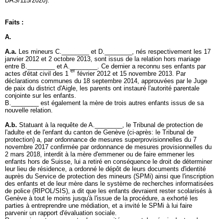
DAS/115/2020).
Faits :
A.
A.a.
Les mineurs C.________ et D.________, nés respectivement les 17
janvier 2012 et 2 octobre 2013, sont issus de la relation hors mariage
entre B.________ et A.________. Ce dernier a reconnu ses enfants par
er
actes d'état civil des 1
février 2012 et 15 novembre 2013. Par
déclarations communes du 18 septembre 2014, approuvées par le Juge
de paix du district d'Aigle, les parents ont instauré l'autorité parentale
conjointe sur les enfants.
B.________ est également la mère de trois autres enfants issus de sa
nouvelle relation.
A.b.
Statuant à la requête de A.________, le Tribunal de protection de
l'adulte et de l'enfant du canton de Genève (ci-après: le Tribunal de
protection) a, par ordonnance de mesures superprovisionnelles du 7
novembre 2017 confirmée par ordonnance de mesures provisionnelles du
2 mars 2018, interdit à la mère d'emmener ou de faire emmener les
enfants hors de Suisse, lui a retiré en conséquence le droit de déterminer
leur lieu de résidence, a ordonné le dépôt de leurs documents d'identité
auprès du Service de protection des mineurs (SPMi) ainsi que l'inscription
des enfants et de leur mère dans le système de recherches informatisées
de police (RIPOL/SIS), a dit que les enfants devraient rester scolarisés à
Genève à tout le moins jusqu'à l'issue de la procédure, a exhorté les
parties à entreprendre une médiation, et a invité le SPMi à lui faire
parvenir un rapport d'évaluation sociale.