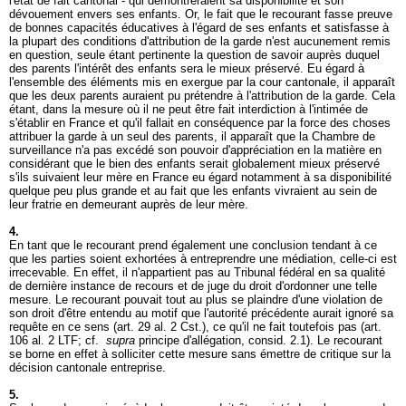
l'état de fait cantonal - qui démontreraient sa disponibilité et son
dévouement envers ses enfants. Or, le fait que le recourant fasse preuve
de bonnes capacités éducatives à l'égard de ses enfants et satisfasse à
la plupart des conditions d'attribution de la garde n'est aucunement remis
en question, seule étant pertinente la question de savoir auprès duquel
des parents l'intérêt des enfants sera le mieux préservé. Eu égard à
l'ensemble des éléments mis en exergue par la cour cantonale, il apparaît
que les deux parents auraient pu prétendre à l'attribution de la garde. Cela
étant, dans la mesure où il ne peut être fait interdiction à l'intimée de
s'établir en France et qu'il fallait en conséquence par la force des choses
attribuer la garde à un seul des parents, il apparaît que la Chambre de
surveillance n'a pas excédé son pouvoir d'appréciation en la matière en
considérant que le bien des enfants serait globalement mieux préservé
s'ils suivaient leur mère en France eu égard notamment à sa disponibilité
quelque peu plus grande et au fait que les enfants vivraient au sein de
leur fratrie en demeurant auprès de leur mère.
4.
En tant que le recourant prend également une conclusion tendant à ce
que les parties soient exhortées à entreprendre une médiation, celle-ci est
irrecevable. En effet, il n'appartient pas au Tribunal fédéral en sa qualité
de dernière instance de recours et de juge du droit d'ordonner une telle
mesure. Le recourant pouvait tout au plus se plaindre d'une violation de
son droit d'être entendu au motif que l'autorité précédente aurait ignoré sa
requête en ce sens (
art. 29 al. 2 Cst.
), ce qu'il ne fait toutefois pas (
art.
106 al. 2 LTF
; cf.
supra
principe d'allégation, consid. 2.1). Le recourant
se borne en effet à solliciter cette mesure sans émettre de critique sur la
décision cantonale entreprise.
5.