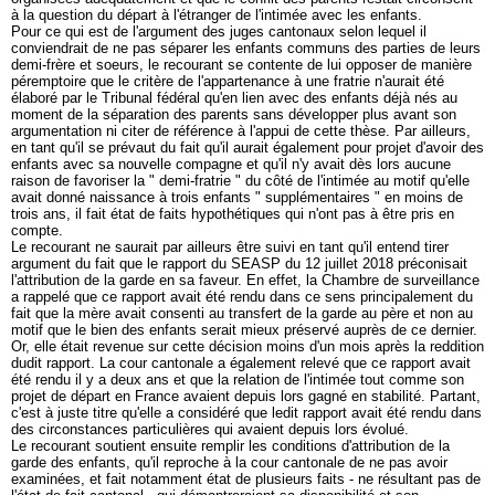
à la question du départ à l'étranger de l'intimée avec les enfants.
Pour ce qui est de l'argument des juges cantonaux selon lequel il
conviendrait de ne pas séparer les enfants communs des parties de leurs
demi-frère et soeurs, le recourant se contente de lui opposer de manière
péremptoire que le critère de l'appartenance à une fratrie n'aurait été
élaboré par le Tribunal fédéral qu'en lien avec des enfants déjà nés au
moment de la séparation des parents sans développer plus avant son
argumentation ni citer de référence à l'appui de cette thèse. Par ailleurs,
en tant qu'il se prévaut du fait qu'il aurait également pour projet d'avoir des
enfants avec sa nouvelle compagne et qu'il n'y avait dès lors aucune
raison de favoriser la " demi-fratrie " du côté de l'intimée au motif qu'elle
avait donné naissance à trois enfants " supplémentaires " en moins de
trois ans, il fait état de faits hypothétiques qui n'ont pas à être pris en
compte.
Le recourant ne saurait par ailleurs être suivi en tant qu'il entend tirer
argument du fait que le rapport du SEASP du 12 juillet 2018 préconisait
l'attribution de la garde en sa faveur. En effet, la Chambre de surveillance
a rappelé que ce rapport avait été rendu dans ce sens principalement du
fait que la mère avait consenti au transfert de la garde au père et non au
motif que le bien des enfants serait mieux préservé auprès de ce dernier.
Or, elle était revenue sur cette décision moins d'un mois après la reddition
dudit rapport. La cour cantonale a également relevé que ce rapport avait
été rendu il y a deux ans et que la relation de l'intimée tout comme son
projet de départ en France avaient depuis lors gagné en stabilité. Partant,
c'est à juste titre qu'elle a considéré que ledit rapport avait été rendu dans
des circonstances particulières qui avaient depuis lors évolué.
Le recourant soutient ensuite remplir les conditions d'attribution de la
garde des enfants, qu'il reproche à la cour cantonale de ne pas avoir
examinées, et fait notamment état de plusieurs faits - ne résultant pas de