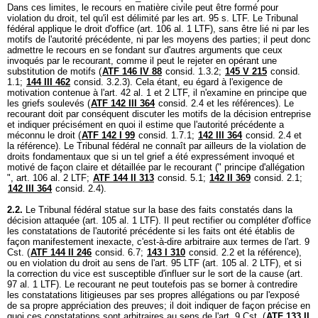
Dans ces limites, le recours en matière civile peut être formé pour
violation du droit, tel qu'il est délimité par les art. 95 s. LTF. Le Tribunal
fédéral applique le droit d'office (
art. 106 al. 1 LTF
), sans être lié ni par les
motifs de l'autorité précédente, ni par les moyens des parties; il peut donc
admettre le recours en se fondant sur d'autres arguments que ceux
invoqués par le recourant, comme il peut le rejeter en opérant une
substitution de motifs (
ATF 146 IV 88
consid. 1.3.2;
145 V 215
consid.
1.1;
144 III 462
consid. 3.2.3). Cela étant, eu égard à l'exigence de
motivation contenue à l'
art. 42 al. 1 et 2 LTF
, il n'examine en principe que
les griefs soulevés (
ATF 142 III 364
consid. 2.4 et les références). Le
recourant doit par conséquent discuter les motifs de la décision entreprise
et indiquer précisément en quoi il estime que l'autorité précédente a
méconnu le droit (
ATF 142 I 99
consid. 1.7.1;
142 III 364
consid. 2.4 et
la référence). Le Tribunal fédéral ne connaît par ailleurs de la violation de
droits fondamentaux que si un tel grief a été expressément invoqué et
motivé de façon claire et détaillée par le recourant (" principe d'allégation
",
art. 106 al. 2 LTF
;
ATF 144 II 313
consid. 5.1;
142 II 369
consid. 2.1;
142 III 364
consid. 2.4).
2.2.
Le Tribunal fédéral statue sur la base des faits constatés dans la
décision attaquée (
art. 105 al. 1 LTF
). Il peut rectifier ou compléter d'office
les constatations de l'autorité précédente si les faits ont été établis de
façon manifestement inexacte, c'est-à-dire arbitraire aux termes de l'
art. 9
Cst.
(
ATF 144 II 246
consid. 6.7;
143 I 310
consid. 2.2 et la référence),
ou en violation du droit au sens de l'
art. 95 LTF
(
art. 105 al. 2 LTF
), et si
la correction du vice est susceptible d'influer sur le sort de la cause (
art.
97 al. 1 LTF
). Le recourant ne peut toutefois pas se borner à contredire
les constatations litigieuses par ses propres allégations ou par l'exposé
de sa propre appréciation des preuves; il doit indiquer de façon précise en
quoi ces constatations sont arbitraires au sens de l'
art. 9 Cst.
(
ATF 133 II