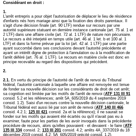
Considérant en droit :
1.
L'arrêt entrepris a pour objet l'autorisation de déplacer le lieu de résidence
d'enfants nés hors mariage ainsi que la fixation des droits parentaux. Il
s'agit d'une décision finale (
art. 90 LTF
) rendue sur recours par une
autorité supérieure statuant en dernière instance cantonale (
art. 75 al. 1 et
2 LTF
) dans une affaire civile (
art. 72 al. 1 LTF
) de nature non pécuniaire.
Le recours a été interjeté en temps utile (art. 46 al. 1 let. b et 100 al. 1
LTF) et dans la forme prévue par la loi (
art. 42 al. 1 LTF
) par une partie
ayant succombé dans ses conclusions devant l'autorité précédente et
ayant un intérêt digne de protection à l'annulation ou à la modification de
l'arrêt déféré (
art. 76 al. 1 LTF
). Le recours en matière civile est donc en
principe recevable au regard des dispositions qui précèdent.
2.
2.1.
En vertu du principe de l'autorité de l'arrêt de renvoi du Tribunal
fédéral, l'autorité cantonale à laquelle une affaire est renvoyée est tenue
de fonder sa nouvelle décision sur les considérants de droit de cet arrêt;
sa cognition est limitée par les motifs de l'arrêt de renvoi (
ATF 131 III 91
consid. 5.2 et les références; arrêt 5A_605/2019 du 4 septembre 2019
consid. 1.2). Saisi d'un recours contre la nouvelle décision cantonale, le
Tribunal fédéral est aussi lié par son arrêt de renvoi (
ATF 140 III 466
consid. 4.2.1;
125 III 421
consid. 2a et la référence); il ne saurait se
fonder sur les motifs qui avaient été écartés ou qu'il n'avait pas eu à
examiner, faute pour les parties de les avoir invoqués dans la précédente
procédure de recours, alors qu'elles pouvaient - et devaient - le faire (
ATF
135 III 334
consid. 2;
133 III 201
consid. 4.2; arrêts 4A_337/2019 du 18
décembre 2019 consid. 4.2; 5A_605/2019 précité consid. 1.2).