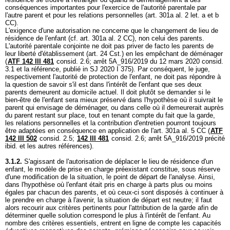
conséquences importantes pour l'exercice de l'autorité parentale par
l'autre parent et pour les relations personnelles (
art. 301a al. 2 let. a et b
CC
).
L'exigence d'une autorisation ne concerne que le changement de lieu de
résidence de l'enfant (cf.
art. 301a al. 2 CC
), non celui des parents.
L'autorité parentale conjointe ne doit pas priver de facto les parents de
leur liberté d'établissement (
art. 24 Cst.
) en les empêchant de déménager
(
ATF 142 III 481
consid. 2.6; arrêt 5A_916/2019 du 12 mars 2020 consid.
3.1 et la référence, publié in SJ 2020 I 375). Par conséquent, le juge,
respectivement l'autorité de protection de l'enfant, ne doit pas répondre à
la question de savoir s'il est dans l'intérêt de l'enfant que ses deux
parents demeurent au domicile actuel. Il doit plutôt se demander si le
bien-être de l'enfant sera mieux préservé dans l'hypothèse où il suivrait le
parent qui envisage de déménager, ou dans celle où il demeurerait auprès
du parent restant sur place, tout en tenant compte du fait que la garde,
les relations personnelles et la contribution d'entretien pourront toujours
être adaptées en conséquence en application de l'
art. 301a al. 5 CC
(
ATF
142 III 502
consid. 2.5;
142 III 481
consid. 2.6; arrêt 5A_916/2019 précité
ibid. et les autres références).
3.1.2.
S'agissant de l'autorisation de déplacer le lieu de résidence d'un
enfant, le modèle de prise en charge préexistant constitue, sous réserve
d'une modification de la situation, le point de départ de l'analyse. Ainsi,
dans l'hypothèse où l'enfant était pris en charge à parts plus ou moins
égales par chacun des parents, et où ceux-ci sont disposés à continuer à
le prendre en charge à l'avenir, la situation de départ est neutre; il faut
alors recourir aux critères pertinents pour l'attribution de la garde afin de
déterminer quelle solution correspond le plus à l'intérêt de l'enfant. Au
nombre des critères essentiels, entrent en ligne de compte les capacités