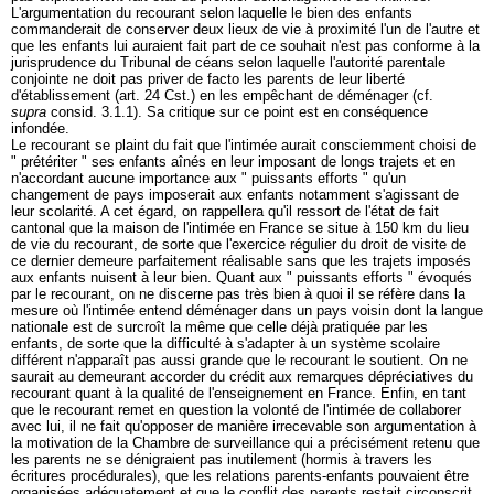
L'argumentation du recourant selon laquelle le bien des enfants
commanderait de conserver deux lieux de vie à proximité l'un de l'autre et
que les enfants lui auraient fait part de ce souhait n'est pas conforme à la
jurisprudence du Tribunal de céans selon laquelle l'autorité parentale
conjointe ne doit pas priver de facto les parents de leur liberté
d'établissement (
art. 24 Cst.
) en les empêchant de déménager (cf.
supra
consid. 3.1.1). Sa critique sur ce point est en conséquence
infondée.
Le recourant se plaint du fait que l'intimée aurait consciemment choisi de
" prétériter " ses enfants aînés en leur imposant de longs trajets et en
n'accordant aucune importance aux " puissants efforts " qu'un
changement de pays imposerait aux enfants notamment s'agissant de
leur scolarité. A cet égard, on rappellera qu'il ressort de l'état de fait
cantonal que la maison de l'intimée en France se situe à 150 km du lieu
de vie du recourant, de sorte que l'exercice régulier du droit de visite de
ce dernier demeure parfaitement réalisable sans que les trajets imposés
aux enfants nuisent à leur bien. Quant aux " puissants efforts " évoqués
par le recourant, on ne discerne pas très bien à quoi il se réfère dans la
mesure où l'intimée entend déménager dans un pays voisin dont la langue
nationale est de surcroît la même que celle déjà pratiquée par les
enfants, de sorte que la difficulté à s'adapter à un système scolaire
différent n'apparaît pas aussi grande que le recourant le soutient. On ne
saurait au demeurant accorder du crédit aux remarques dépréciatives du
recourant quant à la qualité de l'enseignement en France. Enfin, en tant
que le recourant remet en question la volonté de l'intimée de collaborer
avec lui, il ne fait qu'opposer de manière irrecevable son argumentation à
la motivation de la Chambre de surveillance qui a précisément retenu que
les parents ne se dénigraient pas inutilement (hormis à travers les
écritures procédurales), que les relations parents-enfants pouvaient être
organisées adéquatement et que le conflit des parents restait circonscrit