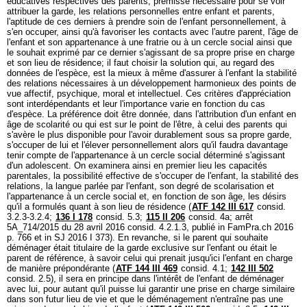
éducatives respectives des parents, prémisse nécessaire pour se voir
attribuer la garde, les relations personnelles entre enfant et parents,
l'aptitude de ces derniers à prendre soin de l'enfant personnellement, à
s'en occuper, ainsi qu'à favoriser les contacts avec l'autre parent, l'âge de
l'enfant et son appartenance à une fratrie ou à un cercle social ainsi que
le souhait exprimé par ce dernier s'agissant de sa propre prise en charge
et son lieu de résidence; il faut choisir la solution qui, au regard des
données de l'espèce, est la mieux à même d'assurer à l'enfant la stabilité
des relations nécessaires à un développement harmonieux des points de
vue affectif, psychique, moral et intellectuel. Ces critères d'appréciation
sont interdépendants et leur l'importance varie en fonction du cas
d'espèce. La préférence doit être donnée, dans l'attribution d'un enfant en
âge de scolarité ou qui est sur le point de l'être, à celui des parents qui
s'avère le plus disponible pour l'avoir durablement sous sa propre garde,
s'occuper de lui et l'élever personnellement alors qu'il faudra davantage
tenir compte de l'appartenance à un cercle social déterminé s'agissant
d'un adolescent. On examinera ainsi en premier lieu les capacités
parentales, la possibilité effective de s'occuper de l'enfant, la stabilité des
relations, la langue parlée par l'enfant, son degré de scolarisation et
l'appartenance à un cercle social et, en fonction de son âge, les désirs
qu'il a formulés quant à son lieu de résidence (
ATF 142 III 617
consid.
3.2.3-3.2.4;
136 I 178
consid. 5.3;
115 II 206
consid. 4a; arrêt
5A_714/2015 du 28 avril 2016 consid. 4.2.1.3, publié in FamPra.ch 2016
p. 766 et in SJ 2016 I 373). En revanche, si le parent qui souhaite
déménager était titulaire de la garde exclusive sur l'enfant ou était le
parent de référence, à savoir celui qui prenait jusqu'ici l'enfant en charge
de manière prépondérante (
ATF 144 III 469
consid. 4.1;
142 III 502
consid. 2.5), il sera en principe dans l'intérêt de l'enfant de déménager
avec lui, pour autant qu'il puisse lui garantir une prise en charge similaire
dans son futur lieu de vie et que le déménagement n'entraîne pas une