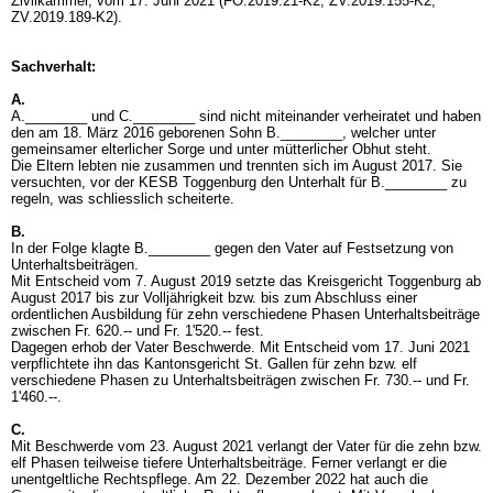
Zivilkammer, vom 17. Juni 2021 (FO.2019.21-K2, ZV.2019.155-K2,
ZV.2019.189-K2).
Sachverhalt:
A.
A.________ und C.________ sind nicht miteinander verheiratet und haben
den am 18. März 2016 geborenen Sohn B.________, welcher unter
gemeinsamer elterlicher Sorge und unter mütterlicher Obhut steht.
Die Eltern lebten nie zusammen und trennten sich im August 2017. Sie
versuchten, vor der KESB Toggenburg den Unterhalt für B.________ zu
regeln, was schliesslich scheiterte.
B.
In der Folge klagte B.________ gegen den Vater auf Festsetzung von
Unterhaltsbeiträgen.
Mit Entscheid vom 7. August 2019 setzte das Kreisgericht Toggenburg ab
August 2017 bis zur Volljährigkeit bzw. bis zum Abschluss einer
ordentlichen Ausbildung für zehn verschiedene Phasen Unterhaltsbeiträge
zwischen Fr. 620.-- und Fr. 1'520.-- fest.
Dagegen erhob der Vater Beschwerde. Mit Entscheid vom 17. Juni 2021
verpflichtete ihn das Kantonsgericht St. Gallen für zehn bzw. elf
verschiedene Phasen zu Unterhaltsbeiträgen zwischen Fr. 730.-- und Fr.
1'460.--.
C.
Mit Beschwerde vom 23. August 2021 verlangt der Vater für die zehn bzw.
elf Phasen teilweise tiefere Unterhaltsbeiträge. Ferner verlangt er die
unentgeltliche Rechtspflege. Am 22. Dezember 2022 hat auch die