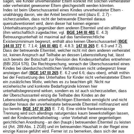
sagen, wie Kinder unverheirateter Eltern konkret mit solchen verheirateter
oder verheiratet gewesener Eltern gleichgestellt werden könnten.
Indes ist beim Überschussanteil eines Kindes unverheirateter Eltern -
unabhängig davon, wie der Anteil bestimmt wird (dazu E. 2.7) -
sicherzustellen, dass nicht der betreuende Elternteil daraus
quersubventioniert wird, denn dieser hat keinen eigenen
Unterhaltsanspruch gegenüber dem anderen Elternteil und ein allfälliger
(ihm wirtschaftlich zugedachter, vgl.
BGE 144 III 481
E. 4.3)
Betreuungsunterhalt ist maximal auf das familienrechtliche
Existenzminimum begrenzt, enthält also keinen Überschussanteil (
BGE
144 III 377
E. 7.1.4;
144 III 481
E. 4.8.3;
147 III 265
E. 6.3 und 7.2).
Dass der betreuende Elternteil, welcher nicht mit dem anderen verheiratet
ist, keinen Anspruch auf Teilhabe an dessen Lebensstellung hat, lässt
sich bereits der Botschaft zur Revision des Kindesunterhaltes entnehmen
(BBl 2014 576). Die Rechtsprechung, wonach der Überschussanteil eines
Kindes bei überdurchschnittlichen Verhältnissen nicht unbegrenzt linear
ansteigen darf (
BGE 147 III 265
E. 6.2 und 6.6; dazu oben), erhält mithin
bei der Festsetzung des Unterhaltes für Kinder nicht verheirateteter Eltern
ein zusätzliches Motiv, welches es zu beachten gilt: Nicht nur
erzieherische und konkrete Bedarfsgründe können hier
unterhaltsbegrenzend wirken, sondern es ist auch sicherzustellen, dass
der Überschussanteil einzig die Teilhabe des Kindes an der
Lebensstellung des unterhaltspflichtigen Elternteils ermöglicht und nicht
darüber hinaus der unverheiratete betreuende Elternteil mitfinanziert wird
(so bereits
BGE 147 III 265
E. 7.4). Eine strikte frankenmässige
Trennung wird sich allerdings naturgemäss kaum bewerkstelligen lassen,
weil der Kindesunterhaltsbeitrag - unter Vorbehalt einer gegenteiligen
gerichtlichen Anordnung - an den (haupt-) betreuenden Elternteil zu leisten
ist (
Art. 289 Abs. 1 ZGB
) und im betreuenden Haushalt in der Regel eine
einzige Kasse geführt wird. Ferner ist zu bemerken, dass sich der aus