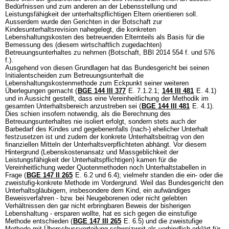
Bedürfnissen und zum anderen an der Lebensstellung und
Leistungsfähigkeit der unterhaltspflichtigen Eltern orientieren soll.
Ausserdem wurde den Gerichten in der Botschaft zur
Kindesunterhaltsrevision nahegelegt, die konkreten
Lebenshaltungskosten des betreuenden Elternteils als Basis für die
Bemessung des (diesem wirtschaftlich zugedachten)
Betreuungsunterhaltes zu nehmen (Botschaft, BBl 2014 554 f. und 576
f.).
Ausgehend von diesen Grundlagen hat das Bundesgericht bei seinen
Initialentscheiden zum Betreuungsunterhalt die
Lebenshaltungskostenmethode zum Eckpunkt seiner weiteren
Überlegungen gemacht (
BGE 144 III 377
E. 7.1.2.1;
144 III 481
E. 4.1)
und in Aussicht gestellt, dass eine Vereinheitlichung der Methodik im
gesamten Unterhaltsbereich anzustreben sei (
BGE 144 III 481
E. 4.1).
Dies schien insofern notwendig, als die Berechnung des
Betreuungsunterhaltes nie isoliert erfolgt, sondern stets auch der
Barbedarf des Kindes und gegebenenfalls (nach-) ehelicher Unterhalt
festzusetzen ist und zudem der konkrete Unterhaltsbeitrag von den
finanziellen Mitteln der Unterhaltsverpflichteten abhängt. Vor diesem
Hintergrund (Lebenskostenansatz und Massgeblichkeit der
Leistungsfähigkeit der Unterhaltspflichtigen) kamen für die
Vereinheitlichung weder Quotenmethoden noch Unterhaltstabellen in
Frage (
BGE 147 II 265
E. 6.2 und 6.4); vielmehr standen die ein- oder die
zweistufig-konkrete Methode im Vordergrund. Weil das Bundesgericht den
Unterhaltsgläubigern, insbesondere dem Kind, ein aufwändiges
Beweisverfahren - bzw. bei Neugeborenen oder nicht gelebten
Verhältnissen den gar nicht erbringbaren Beweis der bisherigen
Lebenshaltung - ersparen wollte, hat es sich gegen die einstufige
Methode entschieden (
BGE 147 III 265
E. 6.5) und die zweistufige
Methode mit Überschussverteilung schweizweit als verbindlich erklärt für