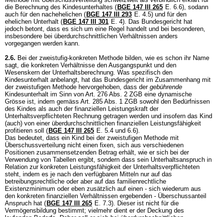
die Berechnung des Kindesunterhaltes (
BGE 147 III 265
E. 6.6), sodann
auch für den nachehelichen (
BGE 147 III 293
E. 4.5) und für den
ehelichen Unterhalt (
BGE 147 III 301
E. 4). Das Bundesgericht hat
jedoch betont, dass es sich um eine Regel handelt und bei besonderen,
insbesondere bei überdurchschnittlichen Verhältnissen anders
vorgegangen werden kann.
2.6.
Bei der zweistufig-konkreten Methode bilden, wie es schon ihr Name
sagt, die konkreten Verhältnisse den Ausgangspunkt und den
Wesenskern der Unterhaltsberechnung. Was spezifisch den
Kindesunterhalt anbelangt, hat das Bundesgericht im Zusammenhang mit
der zweistufigen Methode hervorgehoben, dass der
gebührende
Kindesunterhalt im Sinn von
Art. 276 Abs. 2 ZGB
eine dynamische
Grösse ist, indem gemäss
Art. 285 Abs. 1 ZGB
sowohl den Bedürfnissen
des Kindes als auch der finanziellen Leistungskraft der
Unterhaltsverpflichteten Rechnung getragen werden und insofern das Kind
(auch) von einer überdurchschnittlichen finanziellen Leistungsfähigkeit
profitieren soll (
BGE 147 III 265
E. 5.4 und 6.6).
Das bedeutet, dass ein Kind bei der zweistufigen Methode mit
Überschussverteilung nicht einen fixen, sich aus verschiedenen
Positionen zusammensetzenden Betrag erhält, wie er sich bei der
Verwendung von Tabellen ergibt, sondern dass sein Unterhaltsanspruch in
Relation zur konkreten Leistungsfähigkeit der Unterhaltsverpflichteten
steht, indem es je nach den verfügbaren Mitteln nur auf das
betreibungsrechtliche oder aber auf das familienrechtliche
Existenzminimum oder eben zusätzlich auf einen - sich wiederum aus
den konkreten finanziellen Verhältnissen ergebenden - Überschussanteil
Anspruch hat (
BGE 147 III 265
E. 7.3). Dieser ist nicht für die
Vermögensbildung bestimmt; vielmehr dient er der Deckung des