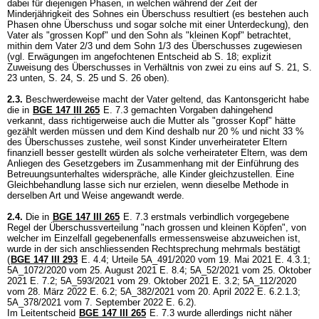
dabei für diejenigen Phasen, in welchen während der Zeit der
Minderjährigkeit des Sohnes ein Überschuss resultiert (es bestehen auch
Phasen ohne Überschuss und sogar solche mit einer Unterdeckung), den
Vater als "grossen Kopf" und den Sohn als "kleinen Kopf" betrachtet,
mithin dem Vater 2/3 und dem Sohn 1/3 des Überschusses zugewiesen
(vgl. Erwägungen im angefochtenen Entscheid ab S. 18; explizit
Zuweisung des Überschusses in Verhältnis von zwei zu eins auf S. 21, S.
23 unten, S. 24, S. 25 und S. 26 oben).
2.3.
Beschwerdeweise macht der Vater geltend, das Kantonsgericht habe
die in
BGE 147 III 265
E. 7.3 gemachten Vorgaben dahingehend
verkannt, dass richtigerweise auch die Mutter als "grosser Kopf" hätte
gezählt werden müssen und dem Kind deshalb nur 20 % und nicht 33 %
des Überschusses zustehe, weil sonst Kinder unverheirateter Eltern
finanziell besser gestellt würden als solche verheirateter Eltern, was dem
Anliegen des Gesetzgebers im Zusammenhang mit der Einführung des
Betreuungsunterhaltes widerspräche, alle Kinder gleichzustellen. Eine
Gleichbehandlung lasse sich nur erzielen, wenn dieselbe Methode in
derselben Art und Weise angewandt werde.
2.4.
Die in
BGE 147 III 265
E. 7.3 erstmals verbindlich vorgegebene
Regel der Überschussverteilung "nach grossen und kleinen Köpfen", von
welcher im Einzelfall gegebenenfalls ermessensweise abzuweichen ist,
wurde in der sich anschliessenden Rechtsprechung mehrmals bestätigt
(
BGE 147 III 293
E. 4.4; Urteile 5A_491/2020 vom 19. Mai 2021 E. 4.3.1;
5A_1072/2020 vom 25. August 2021 E. 8.4; 5A_52/2021 vom 25. Oktober
2021 E. 7.2; 5A_593/2021 vom 29. Oktober 2021 E. 3.2; 5A_112/2020
vom 28. März 2022 E. 6.2; 5A_382/2021 vom 20. April 2022 E. 6.2.1.3;
5A_378/2021 vom 7. September 2022 E. 6.2).
Im Leitentscheid
BGE 147 III 265
E. 7.3 wurde allerdings nicht näher