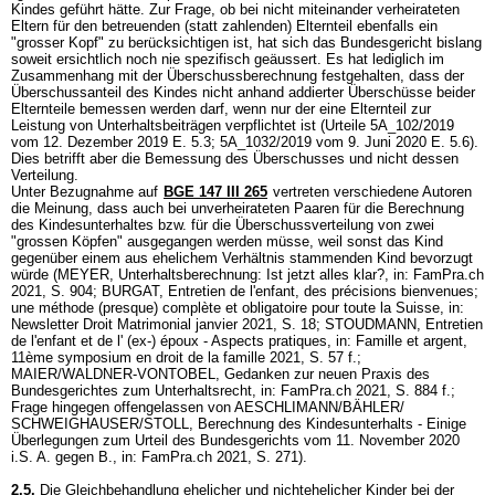
Kindes geführt hätte. Zur Frage, ob bei nicht miteinander verheirateten
Eltern für den betreuenden (statt zahlenden) Elternteil ebenfalls ein
"grosser Kopf" zu berücksichtigen ist, hat sich das Bundesgericht bislang
soweit ersichtlich noch nie spezifisch geäussert. Es hat lediglich im
Zusammenhang mit der Überschussberechnung festgehalten, dass der
Überschussanteil des Kindes nicht anhand addierter Überschüsse beider
Elternteile bemessen werden darf, wenn nur der eine Elternteil zur
Leistung von Unterhaltsbeiträgen verpflichtet ist (Urteile 5A_102/2019
vom 12. Dezember 2019 E. 5.3; 5A_1032/2019 vom 9. Juni 2020 E. 5.6).
Dies betrifft aber die Bemessung des Überschusses und nicht dessen
Verteilung.
Unter Bezugnahme auf
BGE 147 III 265
vertreten verschiedene Autoren
die Meinung, dass auch bei unverheirateten Paaren für die Berechnung
des Kindesunterhaltes bzw. für die Überschussverteilung von zwei
"grossen Köpfen" ausgegangen werden müsse, weil sonst das Kind
gegenüber einem aus ehelichem Verhältnis stammenden Kind bevorzugt
würde (MEYER, Unterhaltsberechnung: Ist jetzt alles klar?, in: FamPra.ch
2021, S. 904; BURGAT, Entretien de l'enfant, des précisions bienvenues;
une méthode (presque) complète et obligatoire pour toute la Suisse, in:
Newsletter Droit Matrimonial janvier 2021, S. 18; STOUDMANN, Entretien
de l'enfant et de l' (ex-) époux - Aspects pratiques, in: Famille et argent,
11ème symposium en droit de la famille 2021, S. 57 f.;
MAIER/WALDNER-VONTOBEL, Gedanken zur neuen Praxis des
Bundesgerichtes zum Unterhaltsrecht, in: FamPra.ch 2021, S. 884 f.;
Frage hingegen offengelassen von AESCHLIMANN/BÄHLER/
SCHWEIGHAUSER/STOLL, Berechnung des Kindesunterhalts - Einige
Überlegungen zum Urteil des Bundesgerichts vom 11. November 2020
i.S. A. gegen B., in: FamPra.ch 2021, S. 271).
2.5.
Die Gleichbehandlung ehelicher und nichtehelicher Kinder bei der