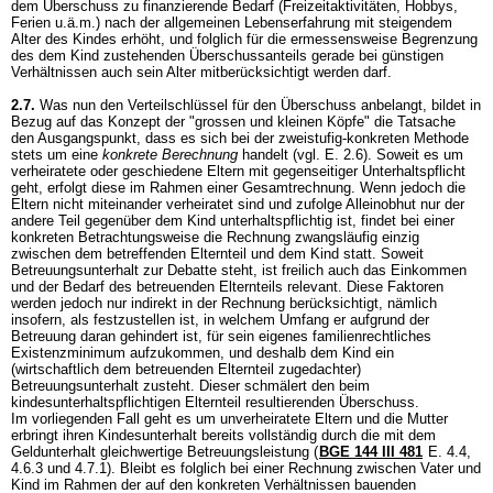
dem Überschuss zu finanzierende Bedarf (Freizeitaktivitäten, Hobbys,
Ferien u.ä.m.) nach der allgemeinen Lebenserfahrung mit steigendem
Alter des Kindes erhöht, und folglich für die ermessensweise Begrenzung
des dem Kind zustehenden Überschussanteils gerade bei günstigen
Verhältnissen auch sein Alter mitberücksichtigt werden darf.
2.7.
Was nun den Verteilschlüssel für den Überschuss anbelangt, bildet in
Bezug auf das Konzept der "grossen und kleinen Köpfe" die Tatsache
den Ausgangspunkt, dass es sich bei der zweistufig-konkreten Methode
stets um eine
konkrete Berechnung
handelt (vgl. E. 2.6). Soweit es um
verheiratete oder geschiedene Eltern mit gegenseitiger Unterhaltspflicht
geht, erfolgt diese im Rahmen einer Gesamtrechnung. Wenn jedoch die
Eltern nicht miteinander verheiratet sind und zufolge Alleinobhut nur der
andere Teil gegenüber dem Kind unterhaltspflichtig ist, findet bei einer
konkreten Betrachtungsweise die Rechnung zwangsläufig einzig
zwischen dem betreffenden Elternteil und dem Kind statt. Soweit
Betreuungsunterhalt zur Debatte steht, ist freilich auch das Einkommen
und der Bedarf des betreuenden Elternteils relevant. Diese Faktoren
werden jedoch nur indirekt in der Rechnung berücksichtigt, nämlich
insofern, als festzustellen ist, in welchem Umfang er aufgrund der
Betreuung daran gehindert ist, für sein eigenes familienrechtliches
Existenzminimum aufzukommen, und deshalb dem Kind ein
(wirtschaftlich dem betreuenden Elternteil zugedachter)
Betreuungsunterhalt zusteht. Dieser schmälert den beim
kindesunterhaltspflichtigen Elternteil resultierenden Überschuss.
Im vorliegenden Fall geht es um unverheiratete Eltern und die Mutter
erbringt ihren Kindesunterhalt bereits vollständig durch die mit dem
Geldunterhalt gleichwertige Betreuungsleistung (
BGE 144 III 481
E. 4.4,
4.6.3 und 4.7.1). Bleibt es folglich bei einer Rechnung zwischen Vater und
Kind im Rahmen der auf den konkreten Verhältnissen bauenden