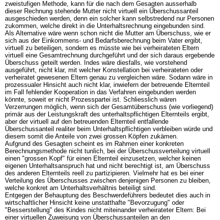
zweistufigen Methode, kann für die nach dem Gesagten ausserhalb
dieser Rechnung stehende Mutter nicht virtuell ein Überschussanteil
ausgeschieden werden, denn ein solcher kann selbstredend nur Personen
zukommen, welche direkt in die Unterhaltsrechnung eingebunden sind.
Als Alternative wäre wenn schon nicht die Mutter am Überschuss, wie er
sich aus der Einkommens- und Bedarfsberechnung beim Vater ergibt,
virtuell zu beteiligen, sondern es müsste wie bei verheirateten Eltern
virtuell eine Gesamtrechnung durchgeführt und der sich daraus ergebende
Überschuss geteilt werden. Indes wäre diesfalls, wie vorstehend
ausgeführt, nicht klar, mit welcher Konstellation bei verheirateten oder
verheiratet gewesenen Eltern genau zu vergleichen wäre. Sodann wäre in
prozessualer Hinsicht auch nicht klar, inwiefern der betreuende Elternteil
im Fall fehlender Kooperation in das Verfahren eingebunden werden
könnte, soweit er nicht Prozesspartei ist. Schliesslich wären
Verzerrungen möglich, wenn sich der Gesamtüberschuss (wie vorliegend)
primär aus der Leistungskraft des unterhaltspflichtigen Elternteils ergibt,
aber der virtuell auf den betreuenden Elternteil entfallende
Überschussanteil realiter beim Unterhaltspflichtigen verbleiben würde und
diesem somit die Anteile von zwei grossen Köpfen zukämen.
Aufgrund des Gesagten scheint es im Rahmen einer konkreten
Berechnungsmethode nicht tunlich, bei der Überschussverteilung virtuell
einen "grossen Kopf" für einen Elternteil einzusetzen, welcher keinen
eigenen Unterhaltsanspruch hat und nicht berechtigt ist, am Überschuss
des anderen Elternteils reell zu partizipieren. Vielmehr hat es bei einer
Verteilung des Überschusses zwischen denjenigen Personen zu bleiben,
welche konkret am Unterhaltsverhältnis beteiligt sind.
Entgegen der Behauptung des Beschwerdeführers bedeutet dies auch in
wirtschaftlicher Hinsicht keine unstatthafte "Bevorzugung" oder
"Besserstellung" des Kindes nicht miteinander verheirateter Eltern: Bei
einer virtuellen Zuweisung von Überschussanteilen an den