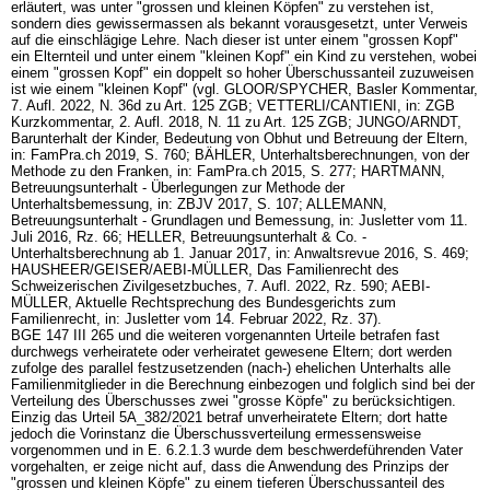
erläutert, was unter "grossen und kleinen Köpfen" zu verstehen ist,
sondern dies gewissermassen als bekannt vorausgesetzt, unter Verweis
auf die einschlägige Lehre. Nach dieser ist unter einem "grossen Kopf"
ein Elternteil und unter einem "kleinen Kopf" ein Kind zu verstehen, wobei
einem "grossen Kopf" ein doppelt so hoher Überschussanteil zuzuweisen
ist wie einem "kleinen Kopf" (vgl. GLOOR/SPYCHER, Basler Kommentar,
7. Aufl. 2022, N. 36d zu
Art. 125 ZGB
; VETTERLI/CANTIENI, in: ZGB
Kurzkommentar, 2. Aufl. 2018, N. 11 zu
Art. 125 ZGB
; JUNGO/ARNDT,
Barunterhalt der Kinder, Bedeutung von Obhut und Betreuung der Eltern,
in: FamPra.ch 2019, S. 760; BÄHLER, Unterhaltsberechnungen, von der
Methode zu den Franken, in: FamPra.ch 2015, S. 277; HARTMANN,
Betreuungsunterhalt - Überlegungen zur Methode der
Unterhaltsbemessung, in: ZBJV 2017, S. 107; ALLEMANN,
Betreuungsunterhalt - Grundlagen und Bemessung, in: Jusletter vom 11.
Juli 2016, Rz. 66; HELLER, Betreuungsunterhalt & Co. -
Unterhaltsberechnung ab 1. Januar 2017, in: Anwaltsrevue 2016, S. 469;
HAUSHEER/GEISER/AEBI-MÜLLER, Das Familienrecht des
Schweizerischen Zivilgesetzbuches, 7. Aufl. 2022, Rz. 590; AEBI-
MÜLLER, Aktuelle Rechtsprechung des Bundesgerichts zum
Familienrecht, in: Jusletter vom 14. Februar 2022, Rz. 37).
BGE 147 III 265 und die weiteren vorgenannten Urteile betrafen fast
durchwegs verheiratete oder verheiratet gewesene Eltern; dort werden
zufolge des parallel festzusetzenden (nach-) ehelichen Unterhalts alle
Familienmitglieder in die Berechnung einbezogen und folglich sind bei der
Verteilung des Überschusses zwei "grosse Köpfe" zu berücksichtigen.
Einzig das Urteil 5A_382/2021 betraf unverheiratete Eltern; dort hatte
jedoch die Vorinstanz die Überschussverteilung ermessensweise
vorgenommen und in E. 6.2.1.3 wurde dem beschwerdeführenden Vater
vorgehalten, er zeige nicht auf, dass die Anwendung des Prinzips der
"grossen und kleinen Köpfe" zu einem tieferen Überschussanteil des