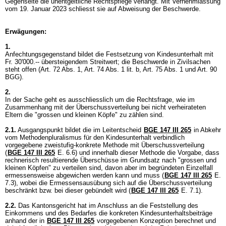
Gegenseite die unentgeltliche Rechtspflege verlangt. Mit Vernehmlassung
vom 19. Januar 2023 schliesst sie auf Abweisung der Beschwerde.
Erwägungen:
1.
Anfechtungsgegenstand bildet die Festsetzung von Kindesunterhalt mit
Fr. 30'000.-- übersteigendem Streitwert; die Beschwerde in Zivilsachen
steht offen (
Art. 72 Abs. 1,
Art. 74 Abs. 1 lit. b,
Art. 75 Abs. 1 und
Art. 90
BGG
).
2.
In der Sache geht es ausschliesslich um die Rechtsfrage, wie im
Zusammenhang mit der Überschussverteilung bei nicht verheirateten
Eltern die "grossen und kleinen Köpfe" zu zählen sind.
2.1.
Ausgangspunkt bildet die im Leitentscheid
BGE 147 III 265
in Abkehr
vom Methodenpluralismus für den Kindesunterhalt verbindlich
vorgegebene zweistufig-konkrete Methode mit Überschussverteilung
(
BGE 147 III 265
E. 6.6) und innerhalb dieser Methode die Vorgabe, dass
rechnerisch resultierende Überschüsse im Grundsatz nach "grossen und
kleinen Köpfen" zu verteilen sind, davon aber im begründeten Einzelfall
ermessensweise abgewichen werden kann und muss (
BGE 147 III 265
E.
7.3), wobei die Ermessensausübung sich auf die Überschussverteilung
beschränkt bzw. bei dieser gebündelt wird (
BGE 147 III 265
E. 7.1).
2.2.
Das Kantonsgericht hat im Anschluss an die Feststellung des
Einkommens und des Bedarfes die konkreten Kindesunterhaltsbeiträge
anhand der in
BGE 147 III 265
vorgegebenen Konzeption berechnet und