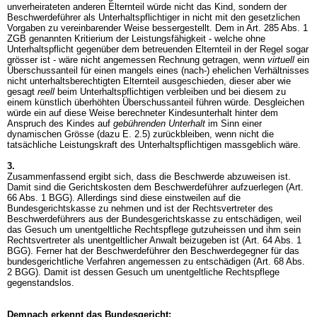
unverheirateten anderen Elternteil würde nicht das Kind, sondern der
Beschwerdeführer als Unterhaltspflichtiger in nicht mit den gesetzlichen
Vorgaben zu vereinbarender Weise bessergestellt. Dem in
Art. 285 Abs. 1
ZGB
genannten Kritierium der Leistungsfähigkeit - welche ohne
Unterhaltspflicht gegenüber dem betreuenden Elternteil in der Regel sogar
grösser ist - wäre nicht angemessen Rechnung getragen, wenn
virtuell
ein
Überschussanteil für einen mangels eines (nach-) ehelichen Verhältnisses
nicht unterhaltsberechtigten Elternteil ausgeschieden, dieser aber wie
gesagt
reell
beim Unterhaltspflichtigen verbleiben und bei diesem zu
einem künstlich überhöhten Überschussanteil führen würde. Desgleichen
würde ein auf diese Weise berechneter Kindesunterhalt hinter dem
Anspruch des Kindes auf
gebührenden Unterhalt
im Sinn einer
dynamischen Grösse (dazu E. 2.5) zurückbleiben, wenn nicht die
tatsächliche Leistungskraft des Unterhaltspflichtigen massgeblich wäre.
3.
Zusammenfassend ergibt sich, dass die Beschwerde abzuweisen ist.
Damit sind die Gerichtskosten dem Beschwerdeführer aufzuerlegen (
Art.
66 Abs. 1 BGG
). Allerdings sind diese einstweilen auf die
Bundesgerichtskasse zu nehmen und ist der Rechtsvertreter des
Beschwerdeführers aus der Bundesgerichtskasse zu entschädigen, weil
das Gesuch um unentgeltliche Rechtspflege gutzuheissen und ihm sein
Rechtsvertreter als unentgeltlicher Anwalt beizugeben ist (
Art. 64 Abs. 1
BGG
). Ferner hat der Beschwerdeführer den Beschwerdegegner für das
bundesgerichtliche Verfahren angemessen zu entschädigen (
Art. 68 Abs.
2 BGG
). Damit ist dessen Gesuch um unentgeltliche Rechtspflege
gegenstandslos.
Demnach erkennt das Bundesgericht: