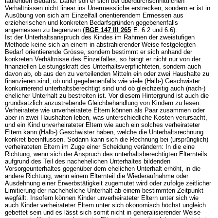
laufenden Bedarfs. Daher soll er sich bei überdurchschnittlichen
Verhältnissen nicht linear ins Unermessliche erstrecken, sondern er ist in
Ausübung von sich am Einzelfall orientierendem Ermessen aus
erzieherischen und konkreten Bedarfsgründen gegebenenfalls
angemessen zu begrenzen (
BGE 147 III 265
E. 6.2 und 6.6).
Ist der Unterhaltsanspruch des Kindes im Rahmen der zweistufigen
Methode keine sich an einem in abstrahierender Weise festgelegten
Bedarf orientierende Grösse, sondern bestimmt er sich anhand der
konkreten Verhältnisse des Einzelfalles, so hängt er nicht nur von der
finanziellen Leistungskraft des Unterhaltsverpflichteten, sondern auch
davon ab, ob aus den zu verteilenden Mitteln ein oder zwei Haushalte zu
finanzieren sind, ob und gegebenenfalls wie viele (Halb-) Geschwister
konkurrierend unterhaltsberechtigt sind und ob gleichzeitig auch (nach-)
ehelicher Unterhalt zu bestreiten ist. Vor diesem Hintergrund ist auch die
grundsätzlich anzustrebende Gleichbehandlung von Kindern zu lesen:
Verheiratete wie unverheiratete Eltern können als Paar zusammen oder
aber in zwei Haushalten leben, was unterschiedliche Kosten verursacht,
und ein Kind unverheirateter Eltern wie auch ein solches verheirateter
Eltern kann (Halb-) Geschwister haben, welche die Unterhaltsrechnung
konkret beeinflussen. Sodann kann sich die Rechnung bei (ursprünglich)
verheirateten Eltern im Zuge einer Scheidung verändern: In die eine
Richtung, wenn sich der Anspruch des unterhaltsberechtigten Elternteils
aufgrund des Teil des nachehelichen Unterhaltes bildenden
Vorsorgeunterhaltes gegenüber dem ehelichen Unterhalt erhöht, in die
andere Richtung, wenn einem Elternteil die Wiederaufnahme oder
Ausdehnung einer Erwerbstätigkeit zugemutet wird oder zufolge zeitlicher
Limitierung der nacheheliche Unterhalt ab einem bestimmten Zeitpunkt
wegfällt. Insofern können Kinder unverheirateter Eltern unter sich wie
auch Kinder verheirateter Eltern unter sich ökonomisch höchst ungleich
gebettet sein und es lässt sich somit nicht in generalisierender Weise