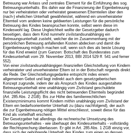
Betreuung war Anlass und zentrales Element für die Einführung des sog.
Betreuungsunterhalts. Bis dahin war die Finanzierung der Eigenbetreuung
nur bei verheirateten oder verheiratet gewesenen Elternteilen über den
(nach-) ehelichen Unterhalt gewährleistet, während ein unverheirateter
Elternteil vom anderen keine geldwerten Leistungen für die persönliche
Betreuung des Kindes beanspruchen konnte, selbst wenn diese im
Kindeswohl lag. Diese Ungleichheit wollte der Gesetzgeber dadurch
beseitigen, dass dem Kind nunmehr zivilstandsunabhängig ein
Betreuungsunterhalt zusteht, welcher die im Zusammenhang mit der
persönlichen Betreuung anfallenden Kosten abdecken und damit die
Eigenbetreuung möglich machen soll, wenn sich dies als beste Lösung
für das Kind erweist (zum Ganzen: Botschaft des Bundesrates zum
Kindesunterhalt vom 29. November 2013, BBl 2014 529 ff. 541 und ferner
552).
Von einer zivilstandsunabhängigen
finanziellen
Gleichstellung von Kindern
verheirateter und unverheirateter Eltern ist in der Botschaft nirgends direkt
die Rede. Der Gleichstellungsgedanke entspricht indes einem
allgemeinen Gebot und liegt indirekt auch dem gesetzgeberischen
Konzept zugrunde, indem der als Anspruch des Kindes ausgestaltete
Betreuungsunterhalt eine unabhängig vom Zivilstand geschuldete
finanzielle Leistungspflicht des nicht betreuenden Elternteils begründet
(
Art. 285 Abs. 2 ZGB
). Bis zur Höhe des familienrechtlichen
Existenzminimums kommt Kindern mithin unabhängig vom Zivilstand der
Eltern ein bedarfsorientierter Unterhalt zu (dazu nachfolgend), der auch
die zur Eigenbetreuung nötigen Mittel einschliesst, soweit diese für das
Kind als vorteilhaft erscheint.
Der Gesetzgeber hat allerdings die rechnerische Umsetzung des
Betreuungsunterhaltes - wie überhaupt des Kindesunterhalts - vollständig
der Rechtsprechung überlassen. Er gibt in
Art. 285 Abs. 1 ZGB
einzig vor,
dass sich der gebührende Unterhalt des Kindes zum einen an dessen