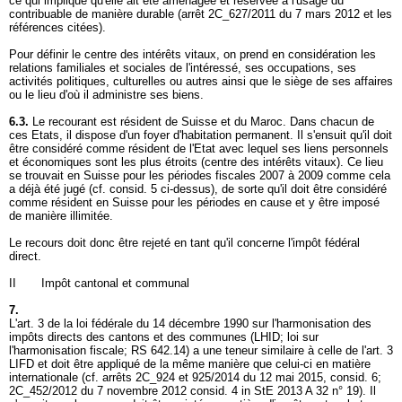
ce qui implique qu'elle ait été aménagée et réservée à l'usage du
contribuable de manière durable (arrêt 2C_627/2011 du 7 mars 2012 et les
références citées).
Pour définir le centre des intérêts vitaux, on prend en considération les
relations familiales et sociales de l'intéressé, ses occupations, ses
activités politiques, culturelles ou autres ainsi que le siège de ses affaires
ou le lieu d'où il administre ses biens.
6.3.
Le recourant est résident de Suisse et du Maroc. Dans chacun de
ces Etats, il dispose d'un foyer d'habitation permanent. Il s'ensuit qu'il doit
être considéré comme résident de l'Etat avec lequel ses liens personnels
et économiques sont les plus étroits (centre des intérêts vitaux). Ce lieu
se trouvait en Suisse pour les périodes fiscales 2007 à 2009 comme cela
a déjà été jugé (cf. consid. 5 ci-dessus), de sorte qu'il doit être considéré
comme résident en Suisse pour les périodes en cause et y être imposé
de manière illimitée.
Le recours doit donc être rejeté en tant qu'il concerne l'impôt fédéral
direct.
II Impôt cantonal et communal
7.
L'art. 3 de la loi fédérale du 14 décembre 1990 sur l'harmonisation des
impôts directs des cantons et des communes (LHID; loi sur
l'harmonisation fiscale; RS 642.14) a une teneur similaire à celle de l'
art. 3
LIFD
et doit être appliqué de la même manière que celui-ci en matière
internationale (cf. arrêts 2C_924 et 925/2014 du 12 mai 2015, consid. 6;
2C_452/2012 du 7 novembre 2012 consid. 4 in StE 2013 A 32 n° 19). Il