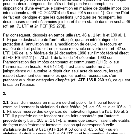
pour les deux catégories d'impôts et doit prendre en compte les
dispositions d'une éventuelle convention en matière de double imposition
internationale (arrêt 2C_294/2014 du 6 mai 2015 consid. 1). Comme l'état
de fait est identique et que les questions juridiques se recoupent, les
deux causes seront néanmoins jointes et il sera statué dans un seul arrêt
(cf.
art. 71 LTF
et 24 PCF [RS 273]).
Par conséquent, déposés en temps utile (art. 46 al. 1 let. b et 100 al. 1
LTF) par le destinataire de l'arrêt attaqué, qui a un intérêt digne de
protection à l'annulation ou à la modification de celui-ci, le recours en
matière de droit public est en principe recevable en vertu des
art. 82 ss
LTF
, 146 de la loi fédérale du 14 décembre 1990 sur l'impôt fédéral direct
(LIFD; RS 642.11) et 73 al. 1 de la loi du 14 décembre 1990 sur
l'harmonisation des impôts cantonaux et communaux (LHID; loi sur
l'harmonisation fiscale; RS 642.14). Il est aussi conforme à la
jurisprudence qui autorise le dépôt d'un seul acte de recours, lorsqu'il
ressort clairement des mémoires que les parties recourantes s'en
prennent aux deux catégories d'impôts (cf.
ATF 135 II 260
ss), ce qui est
le cas en l'espèce.
2.
2.1.
Saisi d'un recours en matière de droit public, le Tribunal fédéral
examine librement la violation du droit fédéral (cf.
art. 95 let. a et 106 al. 1
LTF
), sous réserve des exigences de motivation figurant à l'
art. 106 al. 2
LTF
. Il y procède en se fondant sur les faits constatés par l'autorité
précédente (cf.
art. 105 al. 1 LTF
), à moins que ceux-ci n'aient été établis
de façon manifestement inexacte - notion qui correspond à celle
d'arbitraire de l'
art. 9 Cst.
(
ATF 134 V 53
consid. 4.3 p. 62) - ou en
violation du droit au sens de l'
art. 95 LTF
et si la correction du vice est