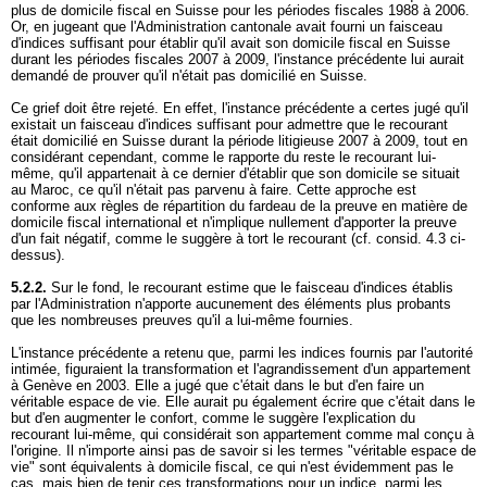
plus de domicile fiscal en Suisse pour les périodes fiscales 1988 à 2006.
Or, en jugeant que l'Administration cantonale avait fourni un faisceau
d'indices suffisant pour établir qu'il avait son domicile fiscal en Suisse
durant les périodes fiscales 2007 à 2009, l'instance précédente lui aurait
demandé de prouver qu'il n'était pas domicilié en Suisse.
Ce grief doit être rejeté. En effet, l'instance précédente a certes jugé qu'il
existait un faisceau d'indices suffisant pour admettre que le recourant
était domicilié en Suisse durant la période litigieuse 2007 à 2009, tout en
considérant cependant, comme le rapporte du reste le recourant lui-
même, qu'il appartenait à ce dernier d'établir que son domicile se situait
au Maroc, ce qu'il n'était pas parvenu à faire. Cette approche est
conforme aux règles de répartition du fardeau de la preuve en matière de
domicile fiscal international et n'implique nullement d'apporter la preuve
d'un fait négatif, comme le suggère à tort le recourant (cf. consid. 4.3 ci-
dessus).
5.2.2.
Sur le fond, le recourant estime que le faisceau d'indices établis
par l'Administration n'apporte aucunement des éléments plus probants
que les nombreuses preuves qu'il a lui-même fournies.
L'instance précédente a retenu que, parmi les indices fournis par l'autorité
intimée, figuraient la transformation et l'agrandissement d'un appartement
à Genève en 2003. Elle a jugé que c'était dans le but d'en faire un
véritable espace de vie. Elle aurait pu également écrire que c'était dans le
but d'en augmenter le confort, comme le suggère l'explication du
recourant lui-même, qui considérait son appartement comme mal conçu à
l'origine. Il n'importe ainsi pas de savoir si les termes "véritable espace de
vie" sont équivalents à domicile fiscal, ce qui n'est évidemment pas le
cas, mais bien de tenir ces transformations pour un indice, parmi les