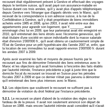
recourant était régulièrement présent à Genève et effectuait des voyages
depuis le territoire suisse, qu'il avait payé son assurance-maladie en
Suisse durant ces trois années, qu'il y avait plus d'appels téléphoniques
depuis Genève vers l'étranger que d'appels déviés vers le Maroc, qu'il
recevait de la correspondance à son adresse suisse, à la rue de la
Confédération à Genève, qu'il y était propriétaire de biens immobiliers
achetés entre 1985 et 2008, qu'en 2003, il avait relié entre eux des
appartements pour agrandir son logement, que Y.________ avait
emménagé chez lui en 2009, que leur partenariat avait été enregistré en
2010, qu'il entretenait des liens étroits avec l'économie genevoise, qu'il
était titulaire d'une société en raison individuelle dont la masse salariale
était d'environ 1'000'000 fr., qu'il avait obtenu un cautionnement simple de
l'État de Genève pour un prêt hypothécaire dès l'année 2007 et, enfin, que
la location de ses immeubles lui avait rapporté environ 1'000'000 fr. durant
les années 2007 à 2009.
Après avoir examiné les faits et moyens de preuve fournis par le
recourant aux fins de démontrer l'intensité des liens entretenus avec le
Maroc et les objections qu'il avait formulées à l'encontre des faits établis
par l'autorité intimée, l'instance précédente a jugé à juste titre que le
domicile fiscal du recourant se trouvait en Suisse pour les périodes
fiscales 2007 à 2009 et que ce dernier n'était pas parvenu à démontrer
qu'il entretenait des liens plus intenses avec le Maroc.
5.2.
Les objections que soulèvent le recourant ne suffisent pas à
démontrer de violation du droit fédéral par l'instance précédente.
5.2.1.
Le recourant se plaint d'abord de la violation des règles sur le
fardeau de de la preuve. Il avait non seulement annoncé son départ de
Suisse en 1988, mais encore l'autorité intimée avait considéré qu'il n'avait