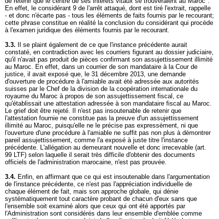
de retenir que le centre de ses intérêts vitaux se trouveraient au Maroc".
En effet, le considérant 9 de l'arrêt attaqué, dont est tiré l'extrait, rappelle
- et donc n'écarte pas - tous les éléments de faits fournis par le recourant;
cette phrase constitue en réalité la conclusion du considérant qui procède
à l'examen juridique des éléments fournis par le recourant.
3.3.
Il se plaint également de ce que l'instance précédente aurait
constaté, en contradiction avec les courriers figurant au dossier judiciaire,
qu'il n'avait pas produit de pièces confirmant son assujettissement illimité
au Maroc. En effet, dans un courrier de son mandataire à la Cour de
justice, il avait exposé que, le 31 décembre 2013, une demande
d'ouverture de procédure à l'amiable avait été adressée aux autorités
suisses par le Chef de la division de la coopération internationale du
royaume du Maroc à propos de son assujettissement fiscal, ce
qu'établissait une attestation adressée à son mandataire fiscal au Maroc.
Le grief doit être rejeté. Il n'est pas insoutenable de retenir que
l'attestation fournie ne constitue pas la preuve d'un assujettissement
illimité au Maroc, puisqu'elle ne le précise pas expressément, ni que
l'ouverture d'une procédure à l'amiable ne suffit pas non plus à démontrer
pareil assujettissement, comme l'a exposé à juste titre l'instance
précédente. L'allégation au demeurant nouvelle et donc irrecevable (
art.
99 LTF
) selon laquelle il serait très difficile d'obtenir des documents
officiels de l'administration marocaine, n'est pas prouvée.
3.4.
Enfin, en affirmant que ce qui est insoutenable dans l'argumentation
de l'instance précédente, ce n'est pas l'appréciation individuelle de
chaque élément de fait, mais son approche globale, qui dénie
systématiquement tout caractère probant de chacun d'eux sans que
l'ensemble soit examiné alors que ceux qui ont été apportés par
l'Administration sont considérés dans leur ensemble d'emblée comme