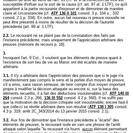
susceptible d'influer sur le sort de la cause (cf.
art. 97 al. 1 LTF
), ce qu'il
appartient à la partie recourante d'exposer et de démontrer de manière
claire et circonstanciée (cf.
ATF 136 II 101
consid. 3 p. 104 s.; 332
consid. 2.1 p. 334). En outre, aucun fait nouveau ni preuve nouvelle ne
peut être présenté à moins de résulter de la décision de l'autorité
précédente (
art. 99 al. 1 LTF
).
2.2.
Le recourant ne se plaint pas de la constatation des faits par
l'instance précédente, mais uniquement de l'appréciation arbitraire des
preuves (mémoire de recours p. 18).
3.
Invoquant l'
art. 9 Cst.
, il soutient que les éléments de preuve quant à
l'existence de son lieu de vie au Maroc ont été écartés de manière
arbitraire.
3.1.
Il n'y a arbitraire dans l'appréciation des preuves que si le juge n'a
manifestement pas compris le sens et la portée d'un moyen de preuve,
s'il a omis, sans raison sérieuse, de tenir compte d'un moyen important
propre à modifier la décision attaquée ou encore si, sur la base des
éléments recueillis, il a fait des déductions insoutenables (cf.
ATF 140 III
264
consid. 2.3 p. 266;
136 III 552
consid. 4.2 p. 560). Il ne suffit pas
que la motivation de la décision critiquée soit insoutenable; encore faut-il
que celle-ci se révèle arbitraire dans son résultat (
ATF 138 I 305
consid.
4.3 p. 319; arrêt 2C_343/2014 du 13 janvier 2015 consid. 2.1).
3.2.
Aux fins de démontrer que l'instance précédente a "écarté" des
éléments de preuves, le recourant isole en vain une phrase de l'arrêt
attaqué selon laquelle "le recourant n'a fourni
aucun
élément permettant