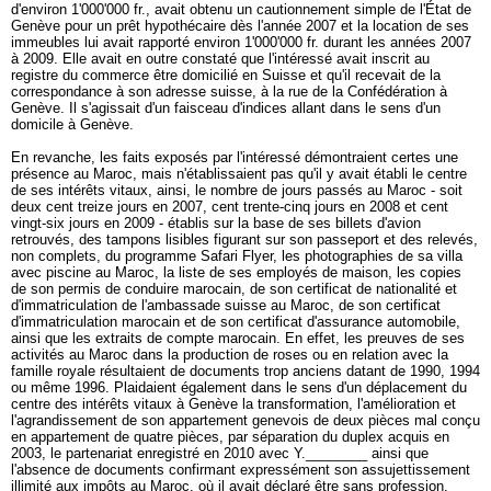
d'environ 1'000'000 fr., avait obtenu un cautionnement simple de l'État de
Genève pour un prêt hypothécaire dès l'année 2007 et la location de ses
immeubles lui avait rapporté environ 1'000'000 fr. durant les années 2007
à 2009. Elle avait en outre constaté que l'intéressé avait inscrit au
registre du commerce être domicilié en Suisse et qu'il recevait de la
correspondance à son adresse suisse, à la rue de la Confédération à
Genève. Il s'agissait d'un faisceau d'indices allant dans le sens d'un
domicile à Genève.
En revanche, les faits exposés par l'intéressé démontraient certes une
présence au Maroc, mais n'établissaient pas qu'il y avait établi le centre
de ses intérêts vitaux, ainsi, le nombre de jours passés au Maroc - soit
deux cent treize jours en 2007, cent trente-cinq jours en 2008 et cent
vingt-six jours en 2009 - établis sur la base de ses billets d'avion
retrouvés, des tampons lisibles figurant sur son passeport et des relevés,
non complets, du programme Safari Flyer, les photographies de sa villa
avec piscine au Maroc, la liste de ses employés de maison, les copies
de son permis de conduire marocain, de son certificat de nationalité et
d'immatriculation de l'ambassade suisse au Maroc, de son certificat
d'immatriculation marocain et de son certificat d'assurance automobile,
ainsi que les extraits de compte marocain. En effet, les preuves de ses
activités au Maroc dans la production de roses ou en relation avec la
famille royale résultaient de documents trop anciens datant de 1990, 1994
ou même 1996. Plaidaient également dans le sens d'un déplacement du
centre des intérêts vitaux à Genève la transformation, l'amélioration et
l'agrandissement de son appartement genevois de deux pièces mal conçu
en appartement de quatre pièces, par séparation du duplex acquis en
2003, le partenariat enregistré en 2010 avec Y.________ ainsi que
l'absence de documents confirmant expressément son assujettissement
illimité aux impôts au Maroc, où il avait déclaré être sans profession.