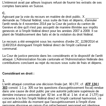
L'intéressé avait par ailleurs toujours refusé de fournir les extraits de ses
comptes bancaires en Suisse.
C.
Agissant par la voie du recours en matière de droit public, X.________
demande au Tribunal fédéral, sous suite de frais et dépens, d'annuler
l'arrêt rendu le 4 novembre 2014 par la Cour de justice du canton de
Genève et dire qu'il n'est pas assujetti de manière illimitée aux impôts
genevois et à l'impôt fédéral direct pour les années 2007 à 2009. Il se
plaint de l'établissement des faits et de la violation du droit fédéral.
Le recours a été enregistré sous les numéros d'ordre 2C_1139/2014 et
1140/2014 distinguant l'impôt fédéral direct de l'impôt cantonal et
communal.
La Cour de justice persiste dans les considérants et le dispositif de l'arrêt
attaqué. L'Administration fiscale cantonale et l'Administration fédérale des
contributions concluent au rejet du recours sous suite de frais et dépens.
Considérant en droit :
1.
L'arrêt attaqué constitue une décision finale (
art. 90 LTF
; cf.
ATF 134 I
303
consid. 1.1 p. 305 sur les questions d'assujettissement fiscal) rendue
dans une cause de droit public par une autorité judiciaire supérieure de
dernière instance cantonale (
art. 82 let. a et 86 al. 1 let
. d et al. 2 LTF) qui
concerne à la fois l'impôt fédéral direct et l'impôt cantonal harmonisé, ce
qui est admissible du moment que l'assujettissement à l'impôt d'une
personne physique en raison d'un rattachement personnel est identique