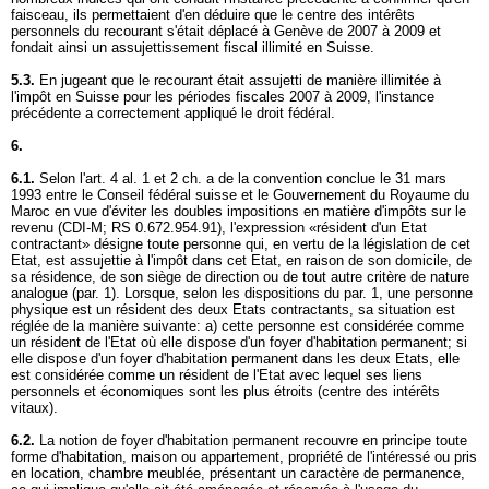
faisceau, ils permettaient d'en déduire que le centre des intérêts
personnels du recourant s'était déplacé à Genève de 2007 à 2009 et
fondait ainsi un assujettissement fiscal illimité en Suisse.
5.3.
En jugeant que le recourant était assujetti de manière illimitée à
l'impôt en Suisse pour les périodes fiscales 2007 à 2009, l'instance
précédente a correctement appliqué le droit fédéral.
6.
6.1.
Selon l'art. 4 al. 1 et 2 ch. a de la convention conclue le 31 mars
1993 entre le Conseil fédéral suisse et le Gouvernement du Royaume du
Maroc en vue d'éviter les doubles impositions en matière d'impôts sur le
revenu (CDI-M; RS 0.672.954.91), l'expression «résident d'un Etat
contractant» désigne toute personne qui, en vertu de la législation de cet
Etat, est assujettie à l'impôt dans cet Etat, en raison de son domicile, de
sa résidence, de son siège de direction ou de tout autre critère de nature
analogue (par. 1). Lorsque, selon les dispositions du par. 1, une personne
physique est un résident des deux Etats contractants, sa situation est
réglée de la manière suivante: a) cette personne est considérée comme
un résident de l'Etat où elle dispose d'un foyer d'habitation permanent; si
elle dispose d'un foyer d'habitation permanent dans les deux Etats, elle
est considérée comme un résident de l'Etat avec lequel ses liens
personnels et économiques sont les plus étroits (centre des intérêts
vitaux).
6.2.
La notion de foyer d'habitation permanent recouvre en principe toute
forme d'habitation, maison ou appartement, propriété de l'intéressé ou pris
en location, chambre meublée, présentant un caractère de permanence,