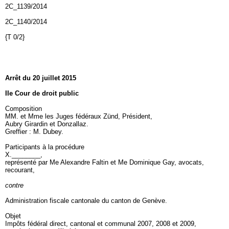
2C_1139/2014
2C_1140/2014
{T 0/2}
Arrêt du 20 juillet 2015
IIe Cour de droit public
Composition
MM. et Mme les Juges fédéraux Zünd, Président,
Aubry Girardin et Donzallaz.
Greffier : M. Dubey.
Participants à la procédure
X.________,
représenté par Me Alexandre Faltin et Me Dominique Gay, avocats,
recourant,
contre
Administration fiscale cantonale du canton de Genève.
Objet
Impôts fédéral direct, cantonal et communal 2007, 2008 et 2009,