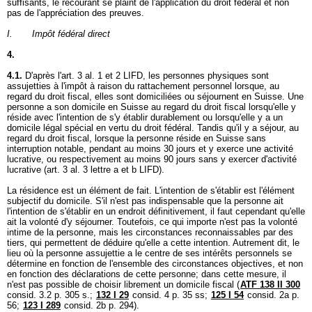
suffisants, le recourant se plaint de l'application du droit fédéral et non
pas de l'appréciation des preuves.
I. Impôt fédéral direct
4.
4.1.
D'après l'
art. 3 al. 1 et 2 LIFD
, les personnes physiques sont
assujetties à l'impôt à raison du rattachement personnel lorsque, au
regard du droit fiscal, elles sont domiciliées ou séjournent en Suisse. Une
personne a son domicile en Suisse au regard du droit fiscal lorsqu'elle y
réside avec l'intention de s'y établir durablement ou lorsqu'elle y a un
domicile légal spécial en vertu du droit fédéral. Tandis qu'il y a séjour, au
regard du droit fiscal, lorsque la personne réside en Suisse sans
interruption notable, pendant au moins 30 jours et y exerce une activité
lucrative, ou respectivement au moins 90 jours sans y exercer d'activité
lucrative (
art. 3 al. 3 lettre a et b LIFD
).
La résidence est un élément de fait. L'intention de s'établir est l'élément
subjectif du domicile. S'il n'est pas indispensable que la personne ait
l'intention de s'établir en un endroit définitivement, il faut cependant qu'elle
ait la volonté d'y séjourner. Toutefois, ce qui importe n'est pas la volonté
intime de la personne, mais les circonstances reconnaissables par des
tiers, qui permettent de déduire qu'elle a cette intention. Autrement dit, le
lieu où la personne assujettie a le centre de ses intérêts personnels se
détermine en fonction de l'ensemble des circonstances objectives, et non
en fonction des déclarations de cette personne; dans cette mesure, il
n'est pas possible de choisir librement un domicile fiscal (
ATF 138 II 300
consid. 3.2 p. 305 s.;
132 I 29
consid. 4 p. 35 ss;
125 I 54
consid. 2a p.
56;
123 I 289
consid. 2b p. 294).