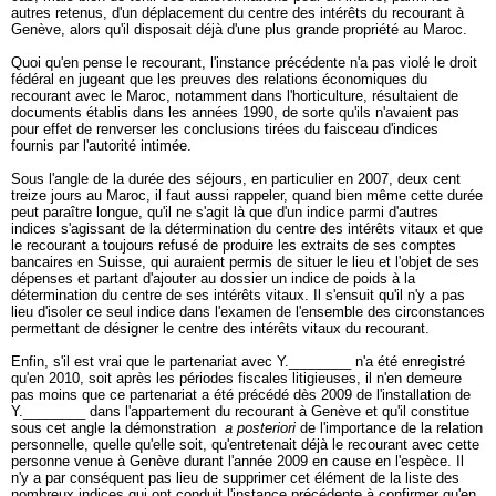
autres retenus, d'un déplacement du centre des intérêts du recourant à
Genève, alors qu'il disposait déjà d'une plus grande propriété au Maroc.
Quoi qu'en pense le recourant, l'instance précédente n'a pas violé le droit
fédéral en jugeant que les preuves des relations économiques du
recourant avec le Maroc, notamment dans l'horticulture, résultaient de
documents établis dans les années 1990, de sorte qu'ils n'avaient pas
pour effet de renverser les conclusions tirées du faisceau d'indices
fournis par l'autorité intimée.
Sous l'angle de la durée des séjours, en particulier en 2007, deux cent
treize jours au Maroc, il faut aussi rappeler, quand bien même cette durée
peut paraître longue, qu'il ne s'agit là que d'un indice parmi d'autres
indices s'agissant de la détermination du centre des intérêts vitaux et que
le recourant a toujours refusé de produire les extraits de ses comptes
bancaires en Suisse, qui auraient permis de situer le lieu et l'objet de ses
dépenses et partant d'ajouter au dossier un indice de poids à la
détermination du centre de ses intérêts vitaux. Il s'ensuit qu'il n'y a pas
lieu d'isoler ce seul indice dans l'examen de l'ensemble des circonstances
permettant de désigner le centre des intérêts vitaux du recourant.
Enfin, s'il est vrai que le partenariat avec Y.________ n'a été enregistré
qu'en 2010, soit après les périodes fiscales litigieuses, il n'en demeure
pas moins que ce partenariat a été précédé dès 2009 de l'installation de
Y.________ dans l'appartement du recourant à Genève et qu'il constitue
sous cet angle la démonstration
a posteriori
de l'importance de la relation
personnelle, quelle qu'elle soit, qu'entretenait déjà le recourant avec cette
personne venue à Genève durant l'année 2009 en cause en l'espèce. Il
n'y a par conséquent pas lieu de supprimer cet élément de la liste des
nombreux indices qui ont conduit l'instance précédente à confirmer qu'en