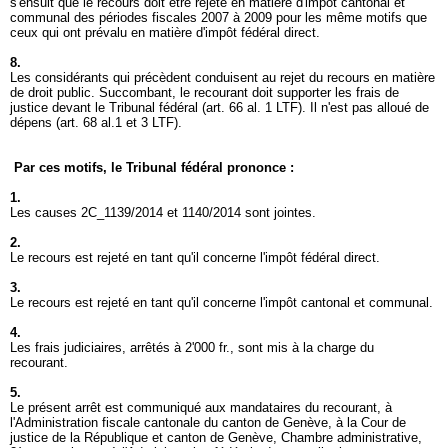
s'ensuit que le recours doit être rejeté en matière d'impôt cantonal et
communal des périodes fiscales 2007 à 2009 pour les même motifs que
ceux qui ont prévalu en matière d'impôt fédéral direct.
8.
Les considérants qui précèdent conduisent au rejet du recours en matière
de droit public. Succombant, le recourant doit supporter les frais de
justice devant le Tribunal fédéral (
art. 66 al. 1 LTF
). Il n'est pas alloué de
dépens (
art. 68 al.1 et 3 LTF
).
Par ces motifs, le Tribunal fédéral prononce :
1.
Les causes 2C_1139/2014 et 1140/2014 sont jointes.
2.
Le recours est rejeté en tant qu'il concerne l'impôt fédéral direct.
3.
Le recours est rejeté en tant qu'il concerne l'impôt cantonal et communal.
4.
Les frais judiciaires, arrêtés à 2'000 fr., sont mis à la charge du
recourant.
5.
Le présent arrêt est communiqué aux mandataires du recourant, à
l'Administration fiscale cantonale du canton de Genève, à la Cour de
justice de la République et canton de Genève, Chambre administrative,