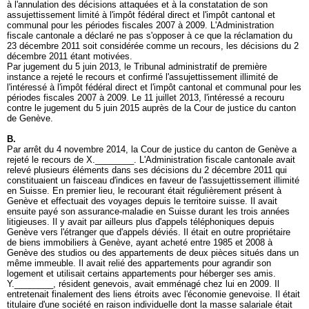
à l'annulation des décisions attaquées et à la constatation de son
assujettissement limité à l'impôt fédéral direct et l'impôt cantonal et
communal pour les périodes fiscales 2007 à 2009. L'Administration
fiscale cantonale a déclaré ne pas s'opposer à ce que la réclamation du
23 décembre 2011 soit considérée comme un recours, les décisions du 2
décembre 2011 étant motivées.
Par jugement du 5 juin 2013, le Tribunal administratif de première
instance a rejeté le recours et confirmé l'assujettissement illimité de
l'intéressé à l'impôt fédéral direct et l'impôt cantonal et communal pour les
périodes fiscales 2007 à 2009. Le 11 juillet 2013, l'intéressé a recouru
contre le jugement du 5 juin 2015 auprès de la Cour de justice du canton
de Genève.
B.
Par arrêt du 4 novembre 2014, la Cour de justice du canton de Genève a
rejeté le recours de X.________. L'Administration fiscale cantonale avait
relevé plusieurs éléments dans ses décisions du 2 décembre 2011 qui
constituaient un faisceau d'indices en faveur de l'assujettissement illimité
en Suisse. En premier lieu, le recourant était régulièrement présent à
Genève et effectuait des voyages depuis le territoire suisse. Il avait
ensuite payé son assurance-maladie en Suisse durant les trois années
litigieuses. Il y avait par ailleurs plus d'appels téléphoniques depuis
Genève vers l'étranger que d'appels déviés. Il était en outre propriétaire
de biens immobiliers à Genève, ayant acheté entre 1985 et 2008 à
Genève des studios ou des appartements de deux pièces situés dans un
même immeuble. Il avait relié des appartements pour agrandir son
logement et utilisait certains appartements pour héberger ses amis.
Y.________, résident genevois, avait emménagé chez lui en 2009. Il
entretenait finalement des liens étroits avec l'économie genevoise. Il était
titulaire d'une société en raison individuelle dont la masse salariale était