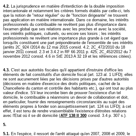
4.2.
La jurisprudence en matière d'interdiction de la double imposition
intercantonale et notamment les critères formels établis par celle-ci, tels
que la notion de "retour régulier" ou de "fonction dirigeante" ne trouvent
pas application en matière internationale. Dans ce domaine, les intérêts
professionnels du contribuable ne revêtent pas plus d'importance dans
l'examen global que ses relations avec les proches et avec la société,
ses intérêts politiques, culturels, ou encore ses loisirs ; les intérêts
professionnels ne revêtent une importance plus grande à cet égard que
lorsqu'ils constituent une part prépondérante de l'ensemble de ses intérêts
(arrêts 2C_924 /2014 du 12 mai 2015 consid. 4.2; 2C_472/2010 du 18
janvier 2011 consid. 2.3 et 3.4.2 in RF 66 2011 p. 425; 2C_452/2012 du 7
novembre 2012 consid. 4.6 in StE 2013 A 32 19 et les références citées).
4.3.
C'est aux autorités fiscales qu'il appartient d'instruire d'office les
éléments de fait constitutifs d'un domicile fiscal (
art. 123 al. 1 LIFD
); elles
ne sont aucunement liées par les décisions prises par d'autres autorités
(décisions en matière d'exercice des droits politiques, cachet de la
Chancellerie du canton et contrôle des habitants etc.), qui ont tout au plus
valeur d'indice. S'il leur incombe bien de prouver l'existence d'un tel
domicile, le contribuable a néanmoins un devoir de collaboration et doit,
en particulier, fournir des renseignements circonstanciés au sujet des
éléments propres à fonder son assujettissement (
art. 124 ss LIFD
); à cet
effet, il est tenu de rendre vraisemblable l'existence d'étroites relations
avec l'Etat où il se dit domicilié (
ATF 138 II 300
consid. 3.4 p. 307 s.).
5.
5.1.
En l'espèce, il ressort de l'arrêt attaqué qu'en 2007, 2008 et 2009, le