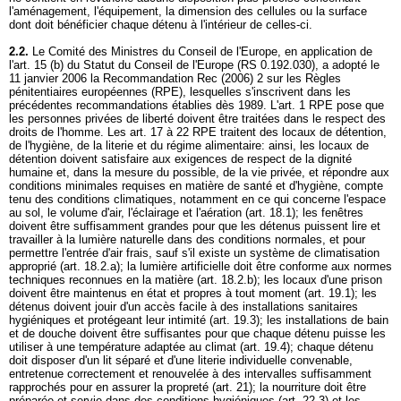
l'aménagement, l'équipement, la dimension des cellules ou la surface
dont doit bénéficier chaque détenu à l'intérieur de celles-ci.
2.2.
Le Comité des Ministres du Conseil de l'Europe, en application de
l'art. 15 (b) du Statut du Conseil de l'Europe (RS 0.192.030), a adopté le
11 janvier 2006 la Recommandation Rec (2006) 2 sur les Règles
pénitentiaires européennes (RPE), lesquelles s'inscrivent dans les
précédentes recommandations établies dès 1989. L'art. 1 RPE pose que
les personnes privées de liberté doivent être traitées dans le respect des
droits de l'homme. Les art. 17 à 22 RPE traitent des locaux de détention,
de l'hygiène, de la literie et du régime alimentaire: ainsi, les locaux de
détention doivent satisfaire aux exigences de respect de la dignité
humaine et, dans la mesure du possible, de la vie privée, et répondre aux
conditions minimales requises en matière de santé et d'hygiène, compte
tenu des conditions climatiques, notamment en ce qui concerne l'espace
au sol, le volume d'air, l'éclairage et l'aération (art. 18.1); les fenêtres
doivent être suffisamment grandes pour que les détenus puissent lire et
travailler à la lumière naturelle dans des conditions normales, et pour
permettre l'entrée d'air frais, sauf s'il existe un système de climatisation
approprié (art. 18.2.a); la lumière artificielle doit être conforme aux normes
techniques reconnues en la matière (art. 18.2.b); les locaux d'une prison
doivent être maintenus en état et propres à tout moment (art. 19.1); les
détenus doivent jouir d'un accès facile à des installations sanitaires
hygiéniques et protégeant leur intimité (art. 19.3); les installations de bain
et de douche doivent être suffisantes pour que chaque détenu puisse les
utiliser à une température adaptée au climat (art. 19.4); chaque détenu
doit disposer d'un lit séparé et d'une literie individuelle convenable,
entretenue correctement et renouvelée à des intervalles suffisamment
rapprochés pour en assurer la propreté (art. 21); la nourriture doit être
préparée et servie dans des conditions hygiéniques (art. 22.3) et les