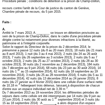
Procédure pénale ; conditions de détention à la prison de Champ-Dollon,
recours contre l'arrêt de la Cour de justice du canton de Genève,
Chambre pénale de recours, du 5 juin 2015.
Faits :
A.
Arrêté le 7 mars 2013, A.________ se trouve en détention provisoire au
sein de la prison de Champ-Dollon, dans le cadre d'une procédure pénale
dirigée contre lui notamment pour diverses infractions à la liberté, au
patrimoine et à l'intégrité corporelle.
Selon le rapport du Directeur de la prison du 2 décembre 2014, le
prénommé a passé 12 nuits (du 8 au 20 mars 2013), 18 nuits (du 21 mars
au 8 avril 2013), 1 nuit (du 3 au 4 mai 2013), 2 nuits (du 24 au 26 août
2013), 7 nuits (du 26 septembre au 3 octobre 2013), 2 nuits (du 5 au 7
octobre 2013), 2 nuits (du 25 au 27 octobre 2013), 2 nuits (du 28 au 30
octobre 2013), 30 nuits (du 2 novembre au 2 décembre 2013), 184 nuits
(du 7 décembre au 9 juin 2014), 68 nuits (du 23 juin au 30 août 2014), 14
er
nuits (du 1
au 15 septembre 2014), 62 nuits (du 18 septembre au 19
novembre 2014), 3 nuits (du 25 au 28 novembre 2014), 6 nuits (du 5 au 11
décembre 2014), 42 nuits (du 13 décembre 2014 au 24 janvier 2015), 8
nuits (du 27 janvier au 4 février 2015) dans une cellule d'une surface nette
2
de 10,18 m
hébergeant trois détenus, laissant à disposition de chacun
2
d'entre eux un espace individuel net de 3,39 m
.
Du 7 décembre 2013 au 19 novembre 2014, les différentes périodes de
séjours dans cette cellule ont été interrompues par 14 nuits (du 9 juin au
er
23 juin 2014), 2 nuits (du 30 août au 1
septembre 2014) et 3 nuits (du
15 au 18 septembre 2014) : A.________ a alors disposé d'un espace