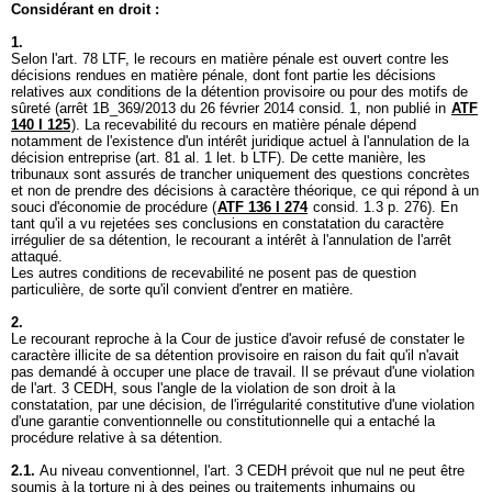
Considérant en droit :
1.
Selon l'
art. 78 LTF
, le recours en matière pénale est ouvert contre les
décisions rendues en matière pénale, dont font partie les décisions
relatives aux conditions de la détention provisoire ou pour des motifs de
sûreté (arrêt 1B_369/2013 du 26 février 2014 consid. 1, non publié in
ATF
140 I 125
). La recevabilité du recours en matière pénale dépend
notamment de l'existence d'un intérêt juridique actuel à l'annulation de la
décision entreprise (
art. 81 al. 1 let. b LTF
). De cette manière, les
tribunaux sont assurés de trancher uniquement des questions concrètes
et non de prendre des décisions à caractère théorique, ce qui répond à un
souci d'économie de procédure (
ATF 136 I 274
consid. 1.3 p. 276). En
tant qu'il a vu rejetées ses conclusions en constatation du caractère
irrégulier de sa détention, le recourant a intérêt à l'annulation de l'arrêt
attaqué.
Les autres conditions de recevabilité ne posent pas de question
particulière, de sorte qu'il convient d'entrer en matière.
2.
Le recourant reproche à la Cour de justice d'avoir refusé de constater le
caractère illicite de sa détention provisoire en raison du fait qu'il n'avait
pas demandé à occuper une place de travail. Il se prévaut d'une violation
de l'
art. 3 CEDH
, sous l'angle de la violation de son droit à la
constatation, par une décision, de l'irrégularité constitutive d'une violation
d'une garantie conventionnelle ou constitutionnelle qui a entaché la
procédure relative à sa détention.
2.1.
Au niveau conventionnel, l'
art. 3 CEDH
prévoit que nul ne peut être
soumis à la torture ni à des peines ou traitements inhumains ou