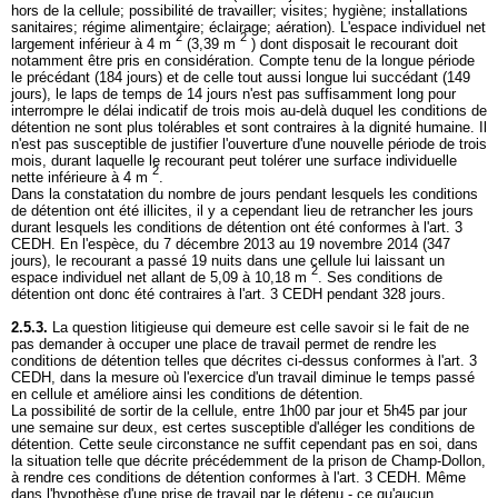
hors de la cellule; possibilité de travailler; visites; hygiène; installations
sanitaires; régime alimentaire; éclairage; aération). L'espace individuel net
2
2
largement inférieur à 4 m
(3,39 m
) dont disposait le recourant doit
notamment être pris en considération. Compte tenu de la longue période
le précédant (184 jours) et de celle tout aussi longue lui succédant (149
jours), le laps de temps de 14 jours n'est pas suffisamment long pour
interrompre le délai indicatif de trois mois au-delà duquel les conditions de
détention ne sont plus tolérables et sont contraires à la dignité humaine. Il
n'est pas susceptible de justifier l'ouverture d'une nouvelle période de trois
mois, durant laquelle le recourant peut tolérer une surface individuelle
2
nette inférieure à 4 m
.
Dans la constatation du nombre de jours pendant lesquels les conditions
de détention ont été illicites, il y a cependant lieu de retrancher les jours
durant lesquels les conditions de détention ont été conformes à l'
art. 3
CEDH
. En l'espèce, du 7 décembre 2013 au 19 novembre 2014 (347
jours), le recourant a passé 19 nuits dans une cellule lui laissant un
2
espace individuel net allant de 5,09 à 10,18 m
. Ses conditions de
détention ont donc été contraires à l'
art. 3 CEDH
pendant 328 jours.
2.5.3.
La question litigieuse qui demeure est celle savoir si le fait de ne
pas demander à occuper une place de travail permet de rendre les
conditions de détention telles que décrites ci-dessus conformes à l'
art. 3
CEDH
, dans la mesure où l'exercice d'un travail diminue le temps passé
en cellule et améliore ainsi les conditions de détention.
La possibilité de sortir de la cellule, entre 1h00 par jour et 5h45 par jour
une semaine sur deux, est certes susceptible d'alléger les conditions de
détention. Cette seule circonstance ne suffit cependant pas en soi, dans
la situation telle que décrite précédemment de la prison de Champ-Dollon,
à rendre ces conditions de détention conformes à l'
art. 3 CEDH
. Même
dans l'hypothèse d'une prise de travail par le détenu - ce qu'aucun