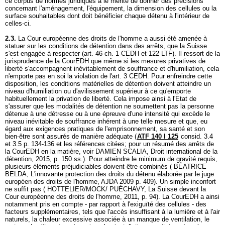
ce corpus de normes juridiques a le mérite de donner des précisions
concernant l'aménagement, l'équipement, la dimension des cellules ou la
surface souhaitables dont doit bénéficier chaque détenu à l'intérieur de
celles-ci.
2.3.
La Cour européenne des droits de l'homme a aussi été amenée à
statuer sur les conditions de détention dans des arrêts, que la Suisse
s'est engagée à respecter (
art. 46 ch. 1 CEDH
et 122 LTF). Il ressort de la
jurisprudence de la CourEDH que même si les mesures privatives de
liberté s'accompagnent inévitablement de souffrance et d'humiliation, cela
n'emporte pas en soi la violation de l'
art. 3 CEDH
. Pour enfreindre cette
disposition, les conditions matérielles de détention doivent atteindre un
niveau d'humiliation ou d'avilissement supérieur à ce qu'emporte
habituellement la privation de liberté. Cela impose ainsi à l'Etat de
s'assurer que les modalités de détention ne soumettent pas la personne
détenue à une détresse ou à une épreuve d'une intensité qui excède le
niveau inévitable de souffrance inhérent à une telle mesure et que, eu
égard aux exigences pratiques de l'emprisonnement, sa santé et son
bien-être sont assurés de manière adéquate (
ATF 140 I 125
consid. 3.4
et 3.5 p. 134-136 et les références citées; pour un résumé des arrêts de
la CourEDH en la matière, voir DAMIEN SCALIA, Droit international de la
détention, 2015, p. 150 ss.). Pour atteindre le minimum de gravité requis,
plusieurs éléments préjudiciables doivent être combinés ( BÉATRICE
BELDA, L'innovante protection des droits du détenu élaborée par le juge
européen des droits de l'homme, AJDA 2009 p. 409). Un simple inconfort
ne suffit pas ( HOTTELIER/MOCK/ PUÉCHAVY, La Suisse devant la
Cour européenne des droits de l'homme, 2011, p. 94). La CourEDH a ainsi
notamment pris en compte - par rapport à l'exiguïté des cellules - des
facteurs supplémentaires, tels que l'accès insuffisant à la lumière et à l'air
naturels, la chaleur excessive associée à un manque de ventilation, le