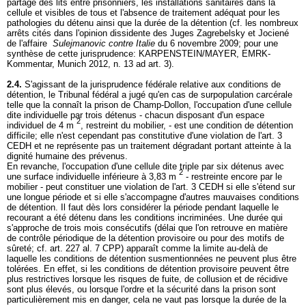
partage des lits entre prisonniers, les installations sanitaires dans la
cellule et visibles de tous et l'absence de traitement adéquat pour les
pathologies du détenu ainsi que la durée de la détention (cf. les nombreux
arrêts cités dans l'opinion dissidente des Juges Zagrebelsky et Jociené
de l'affaire
Sulejmanovic contre Italie
du 6 novembre 2009; pour une
synthèse de cette jurisprudence: KARPENSTEIN/MAYER, EMRK-
Kommentar, Munich 2012, n. 13 ad art. 3).
2.4.
S'agissant de la jurisprudence fédérale relative aux conditions de
détention, le Tribunal fédéral a jugé qu'en cas de surpopulation carcérale
telle que la connaît la prison de Champ-Dollon, l'occupation d'une cellule
dite individuelle par trois détenus - chacun disposant d'un espace
2
individuel de 4 m
, restreint du mobilier, - est une condition de détention
difficile; elle n'est cependant pas constitutive d'une violation de l'
art. 3
CEDH
et ne représente pas un traitement dégradant portant atteinte à la
dignité humaine des prévenus.
En revanche, l'occupation d'une cellule dite triple par six détenus avec
2
une surface individuelle inférieure à 3,83 m
- restreinte encore par le
mobilier - peut constituer une violation de l'
art. 3 CEDH
si elle s'étend sur
une longue période et si elle s'accompagne d'autres mauvaises conditions
de détention. Il faut dès lors considérer la période pendant laquelle le
recourant a été détenu dans les conditions incriminées. Une durée qui
s'approche de trois mois consécutifs (délai que l'on retrouve en matière
de contrôle périodique de la détention provisoire ou pour des motifs de
sûreté; cf.
art. 227 al. 7 CPP
) apparaît comme la limite au-delà de
laquelle les conditions de détention susmentionnées ne peuvent plus être
tolérées. En effet, si les conditions de détention provisoire peuvent être
plus restrictives lorsque les risques de fuite, de collusion et de récidive
sont plus élevés, ou lorsque l'ordre et la sécurité dans la prison sont
particulièrement mis en danger, cela ne vaut pas lorsque la durée de la