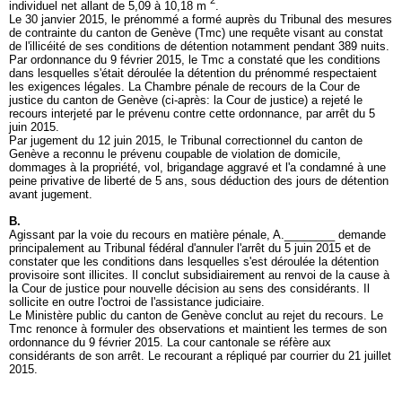
2
individuel net allant de 5,09 à 10,18 m
.
Le 30 janvier 2015, le prénommé a formé auprès du Tribunal des mesures
de contrainte du canton de Genève (Tmc) une requête visant au constat
de l'illicéité de ses conditions de détention notamment pendant 389 nuits.
Par ordonnance du 9 février 2015, le Tmc a constaté que les conditions
dans lesquelles s'était déroulée la détention du prénommé respectaient
les exigences légales. La Chambre pénale de recours de la Cour de
justice du canton de Genève (ci-après: la Cour de justice) a rejeté le
recours interjeté par le prévenu contre cette ordonnance, par arrêt du 5
juin 2015.
Par jugement du 12 juin 2015, le Tribunal correctionnel du canton de
Genève a reconnu le prévenu coupable de violation de domicile,
dommages à la propriété, vol, brigandage aggravé et l'a condamné à une
peine privative de liberté de 5 ans, sous déduction des jours de détention
avant jugement.
B.
Agissant par la voie du recours en matière pénale, A.________ demande
principalement au Tribunal fédéral d'annuler l'arrêt du 5 juin 2015 et de
constater que les conditions dans lesquelles s'est déroulée la détention
provisoire sont illicites. Il conclut subsidiairement au renvoi de la cause à
la Cour de justice pour nouvelle décision au sens des considérants. Il
sollicite en outre l'octroi de l'assistance judiciaire.
Le Ministère public du canton de Genève conclut au rejet du recours. Le
Tmc renonce à formuler des observations et maintient les termes de son
ordonnance du 9 février 2015. La cour cantonale se réfère aux
considérants de son arrêt. Le recourant a répliqué par courrier du 21 juillet
2015.