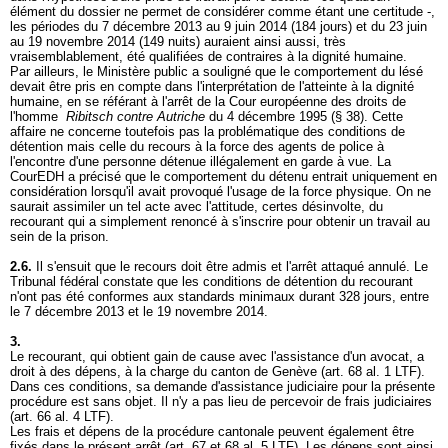
élément du dossier ne permet de considérer comme étant une certitude -,
les périodes du 7 décembre 2013 au 9 juin 2014 (184 jours) et du 23 juin
au 19 novembre 2014 (149 nuits) auraient ainsi aussi, très
vraisemblablement, été qualifiées de contraires à la dignité humaine.
Par ailleurs, le Ministère public a souligné que le comportement du lésé
devait être pris en compte dans l'interprétation de l'atteinte à la dignité
humaine, en se référant à l'arrêt de la Cour européenne des droits de
l'homme
Ribitsch contre Autriche
du 4 décembre 1995 (§ 38). Cette
affaire ne concerne toutefois pas la problématique des conditions de
détention mais celle du recours à la force des agents de police à
l'encontre d'une personne détenue illégalement en garde à vue. La
CourEDH a précisé que le comportement du détenu entrait uniquement en
considération lorsqu'il avait provoqué l'usage de la force physique. On ne
saurait assimiler un tel acte avec l'attitude, certes désinvolte, du
recourant qui a simplement renoncé à s'inscrire pour obtenir un travail au
sein de la prison.
2.6.
Il s'ensuit que le recours doit être admis et l'arrêt attaqué annulé. Le
Tribunal fédéral constate que les conditions de détention du recourant
n'ont pas été conformes aux standards minimaux durant 328 jours, entre
le 7 décembre 2013 et le 19 novembre 2014.
3.
Le recourant, qui obtient gain de cause avec l'assistance d'un avocat, a
droit à des dépens, à la charge du canton de Genève (
art. 68 al. 1 LTF
).
Dans ces conditions, sa demande d'assistance judiciaire pour la présente
procédure est sans objet. Il n'y a pas lieu de percevoir de frais judiciaires
(
art. 66 al. 4 LTF
).
Les frais et dépens de la procédure cantonale peuvent également être
fixés dans le présent arrêt (
art. 67 et 68 al. 5 LTF
). Les dépens sont ainsi