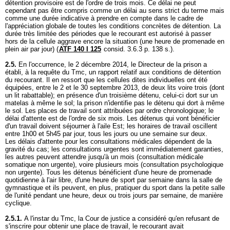
détention provisoire est de l'ordre de trois mois. Ce délai ne peut
cependant pas être compris comme un délai au sens strict du terme mais
comme une durée indicative à prendre en compte dans le cadre de
l'appréciation globale de toutes les conditions concrètes de détention. La
durée très limitée des périodes que le recourant est autorisé à passer
hors de la cellule aggrave encore la situation (une heure de promenade en
plein air par jour) (
ATF 140 I 125
consid. 3.6.3 p. 138 s.).
2.5.
En l'occurrence, le 2 décembre 2014, le Directeur de la prison a
établi, à la requête du Tmc, un rapport relatif aux conditions de détention
du recourant. Il en ressort que les cellules dites individuelles ont été
équipées, entre le 2 et le 30 septembre 2013, de deux lits voire trois (dont
un lit rabattable); en présence d'un troisième détenu, celui-ci dort sur un
matelas à même le sol; la prison n'identifie pas le détenu qui dort à même
le sol. Les places de travail sont attribuées par ordre chronologique; le
délai d'attente est de l'ordre de six mois. Les détenus qui vont bénéficier
d'un travail doivent séjourner à l'aile Est; les horaires de travail oscillent
entre 1h00 et 5h45 par jour, tous les jours ou une semaine sur deux.
Les délais d'attente pour les consultations médicales dépendent de la
gravité du cas; les consultations urgentes sont immédiatement garanties,
les autres peuvent attendre jusqu'à un mois (consultation médicale
somatique non urgente), voire plusieurs mois (consultation psychologique
non urgente). Tous les détenus bénéficient d'une heure de promenade
quotidienne à l'air libre, d'une heure de sport par semaine dans la salle de
gymnastique et ils peuvent, en plus, pratiquer du sport dans la petite salle
de l'unité pendant une heure, deux ou trois jours par semaine, de manière
cyclique.
2.5.1.
A l'instar du Tmc, la Cour de justice a considéré qu'en refusant de
s'inscrire pour obtenir une place de travail, le recourant avait