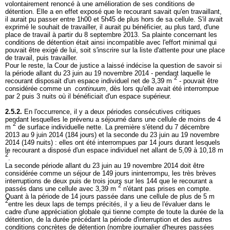
volontairement renoncé à une amélioration de ses conditions de
détention. Elle a en effet exposé que le recourant savait qu'en travaillant,
il aurait pu passer entre 1h00 et 5h45 de plus hors de sa cellule. S'il avait
exprimé le souhait de travailler, il aurait pu bénéficier, au plus tard, d'une
place de travail à partir du 8 septembre 2013. Sa plainte concernant les
conditions de détention était ainsi incompatible avec l'effort minimal qui
pouvait être exigé de lui, soit s'inscrire sur la liste d'attente pour une place
de travail, puis travailler.
Pour le reste, la Cour de justice a laissé indécise la question de savoir si
la période allant du 23 juin au 19 novembre 2014 - pendant laquelle le
2
recourant disposait d'un espace individuel net de 3,39 m
- pouvait être
considérée comme un
continuum
, dès lors qu'elle avait été interrompue
par 2 puis 3 nuits où il bénéficiait d'un espace supérieur.
2.5.2.
En l'occurrence, il y a deux périodes consécutives critiques
pendant lesquelles le prévenu a séjourné dans une cellule de moins de 4
2
m
de surface individuelle nette. La première s'étend du 7 décembre
2013 au 9 juin 2014 (184 jours) et la seconde du 23 juin au 19 novembre
2014 (149 nuits) : elles ont été interrompues par 14 jours durant lesquels
le recourant a disposé d'un espace individuel net allant de 5,09 à 10,18 m
2
.
La seconde période allant du 23 juin au 19 novembre 2014 doit être
considérée comme un séjour de 149 jours ininterrompu, les très brèves
interruptions de deux puis de trois jours sur les 144 que le recourant a
2
passés dans une cellule avec 3,39 m
n'étant pas prises en compte.
Quant à la période de 14 jours passée dans une cellule de plus de 5 m
2
entre les deux laps de temps précités, il y a lieu de l'évaluer dans le
cadre d'une appréciation globale qui tienne compte de toute la durée de la
détention, de la durée précédant la période d'interruption et des autres
conditions concrètes de détention (nombre journalier d'heures passées