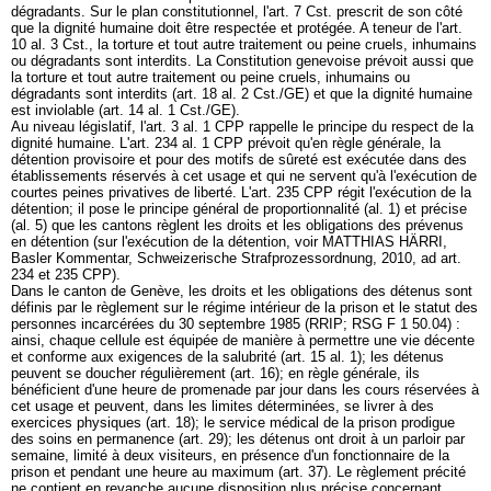
dégradants. Sur le plan constitutionnel, l'
art. 7 Cst.
prescrit de son côté
que la dignité humaine doit être respectée et protégée. A teneur de l'
art.
10 al. 3 Cst.
, la torture et tout autre traitement ou peine cruels, inhumains
ou dégradants sont interdits. La Constitution genevoise prévoit aussi que
la torture et tout autre traitement ou peine cruels, inhumains ou
dégradants sont interdits (
art. 18 al. 2 Cst./GE
) et que la dignité humaine
est inviolable (
art. 14 al. 1 Cst./GE
).
Au niveau législatif, l'
art. 3 al. 1 CPP
rappelle le principe du respect de la
dignité humaine. L'
art. 234 al. 1 CPP
prévoit qu'en règle générale, la
détention provisoire et pour des motifs de sûreté est exécutée dans des
établissements réservés à cet usage et qui ne servent qu'à l'exécution de
courtes peines privatives de liberté. L'
art. 235 CPP
régit l'exécution de la
détention; il pose le principe général de proportionnalité (al. 1) et précise
(al. 5) que les cantons règlent les droits et les obligations des prévenus
en détention (sur l'exécution de la détention, voir MATTHIAS HÄRRI,
Basler Kommentar, Schweizerische Strafprozessordnung, 2010, ad
art.
234 et 235 CPP
).
Dans le canton de Genève, les droits et les obligations des détenus sont
définis par le règlement sur le régime intérieur de la prison et le statut des
personnes incarcérées du 30 septembre 1985 (RRIP; RSG F 1 50.04) :
ainsi, chaque cellule est équipée de manière à permettre une vie décente
et conforme aux exigences de la salubrité (art. 15 al. 1); les détenus
peuvent se doucher régulièrement (art. 16); en règle générale, ils
bénéficient d'une heure de promenade par jour dans les cours réservées à
cet usage et peuvent, dans les limites déterminées, se livrer à des
exercices physiques (art. 18); le service médical de la prison prodigue
des soins en permanence (art. 29); les détenus ont droit à un parloir par
semaine, limité à deux visiteurs, en présence d'un fonctionnaire de la
prison et pendant une heure au maximum (art. 37). Le règlement précité
ne contient en revanche aucune disposition plus précise concernant