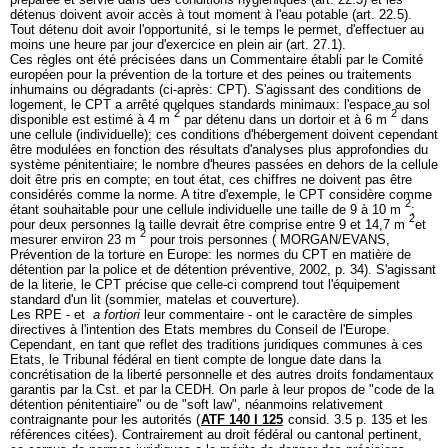
détenus doivent avoir accès à tout moment à l'eau potable (art. 22.5).
Tout détenu doit avoir l'opportunité, si le temps le permet, d'effectuer au
moins une heure par jour d'exercice en plein air (art. 27.1).
Ces règles ont été précisées dans un Commentaire établi par le Comité
européen pour la prévention de la torture et des peines ou traitements
inhumains ou dégradants (ci-après: CPT). S'agissant des conditions de
logement, le CPT a arrêté quelques standards minimaux: l'espace au sol
2
2
disponible est estimé à 4 m
par détenu dans un dortoir et à 6 m
dans
une cellule (individuelle); ces conditions d'hébergement doivent cependant
être modulées en fonction des résultats d'analyses plus approfondies du
système pénitentiaire; le nombre d'heures passées en dehors de la cellule
doit être pris en compte; en tout état, ces chiffres ne doivent pas être
considérés comme la norme. A titre d'exemple, le CPT considère comme
2
étant souhaitable pour une cellule individuelle une taille de 9 à 10 m
;
2
pour deux personnes la taille devrait être comprise entre 9 et 14,7 m
et
2
mesurer environ 23 m
pour trois personnes ( MORGAN/EVANS,
Prévention de la torture en Europe: les normes du CPT en matière de
détention par la police et de détention préventive, 2002, p. 34). S'agissant
de la literie, le CPT précise que celle-ci comprend tout l'équipement
standard d'un lit (sommier, matelas et couverture).
Les RPE - et
a fortiori
leur commentaire - ont le caractère de simples
directives à l'intention des Etats membres du Conseil de l'Europe.
Cependant, en tant que reflet des traditions juridiques communes à ces
Etats, le Tribunal fédéral en tient compte de longue date dans la
concrétisation de la liberté personnelle et des autres droits fondamentaux
garantis par la Cst. et par la CEDH. On parle à leur propos de "code de la
détention pénitentiaire" ou de "soft law", néanmoins relativement
contraignante pour les autorités (
ATF 140 I 125
consid. 3.5 p. 135 et les
références citées). Contrairement au droit fédéral ou cantonal pertinent,