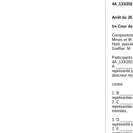
4A_133/202
Arrêt du 26
Ire Cour de 
Compositio
Mmes et M.
Hohl, présid
Greffier: M
Participants
4A_133/20
A.________
représenté 
directeur re
contre
1. B._____
représentée 
2. C._____
représentée
intimées,
1. D._____
représenté 
2. E._____