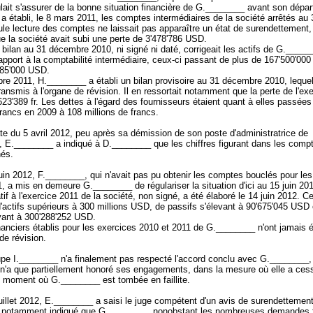
lait s'assurer de la bonne situation financière de G.________ avant son dépar
 établi, le 8 mars 2011, les comptes intermédiaires de la société arrêtés au 
le lecture des comptes ne laissait pas apparaître un état de surendettement, 
ue la société avait subi une perte de 3'478'786 USD.
 bilan au 31 décembre 2010, ni signé ni daté, corrigeait les actifs de G._____
apport à la comptabilité intermédiaire, ceux-ci passant de plus de 167'500'00
585'000 USD.
re 2011, H.________ a établi un bilan provisoire au 31 décembre 2010, lequel
ransmis à l'organe de révision. Il en ressortait notamment que la perte de l'ex
3'623'389 fr. Les dettes à l'égard des fournisseurs étaient quant à elles passée
francs en 2009 à 108 millions de francs.
e du 5 avril 2012, peu après sa démission de son poste d'administratrice de
 E.________ a indiqué à D.________ que les chiffres figurant dans les comp
onés.
uin 2012, F.________, qui n'avait pas pu obtenir les comptes bouclés pour le
, a mis en demeure G.________ de régulariser la situation d'ici au 15 juin 2
atif à l'exercice 2011 de la société, non signé, a été élaboré le 14 juin 2012. Ce
 d'actifs supérieurs à 300 millions USD, de passifs s'élevant à 90'675'045 USD 
evant à 300'288'252 USD.
nanciers établis pour les exercices 2010 et 2011 de G.________ n'ont jamais é
 de révision.
pe I.________ n'a finalement pas respecté l'accord conclu avec G.________,
n'a que partiellement honoré ses engagements, dans la mesure où elle a cess
 moment où G.________ est tombée en faillite.
uillet 2012, E.________ a saisi le juge compétent d'un avis de surendettemen
 a notamment indiqué que G.________, nonobstant les nombreuses demandes 