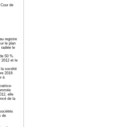
a Cour de
au registre
ur le plan
 radiée le
 de 50 %.
 2012 et le
 la société
bre 2018.
e à
ratrice-
 nommée
012, elle
oncé de la
sociétés
s de