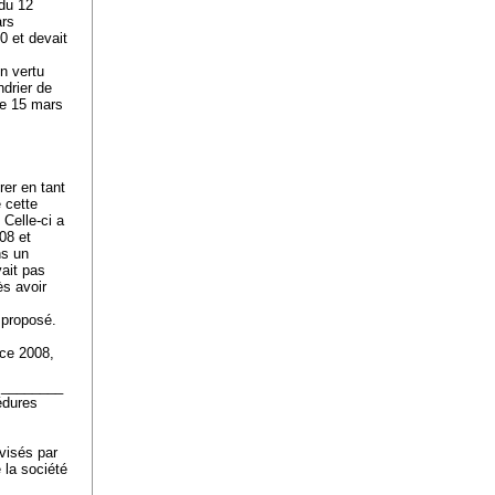
 du 12
ars
0 et devait
n vertu
ndrier de
le 15 mars
er en tant
 cette
Celle-ci a
08 et
ns un
ait pas
ès avoir
t proposé.
ice 2008,
G.________
édures
visés par
 la société