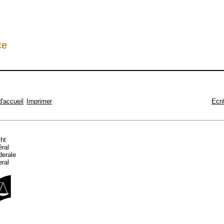
ce
d'accueil
Imprimer
Ecri
cht
éral
ederale
eral