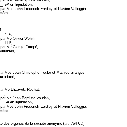
 par Me Jean-Baptiste Vaudan,
__ SA en liquidation,
 par Mes John Frederick Eardley et Flavien Valloggia,
ormées.
21
___ SIA,
par Me Olivier Wehrli,
___ LLP,
 par Me Giorgio Campá,
courantes,
,
par Mes Jean-Christophe Hocke et Mathieu Granges,
ur intimé,
___,
par Me Elizaveta Rochat,
___,
 par Me Jean-Baptiste Vaudan,
__ SA en liquidation,
 par Mes John Frederick Eardley et Flavien Valloggia,
ormées.
ité des organes de la société anonyme (
art. 754 CO
),