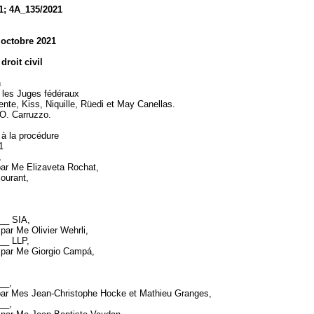
1; 4A_135/2021
 octobre 2021
droit civil
n
 les Juges fédéraux
ente, Kiss, Niquille, Rüedi et May Canellas.
. O. Carruzzo.
 à la procédure
21
,
par Me Elizaveta Rochat,
courant,
___ SIA,
par Me Olivier Wehrli,
___ LLP,
 par Me Giorgio Campá,
___,
par Mes Jean-Christophe Hocke et Mathieu Granges,
___,