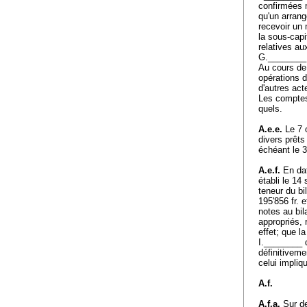
confirmées 
qu'un arran
recevoir un 
la sous-capi
relatives au
G.________
Au cours de
opérations d
d'autres act
Les comptes
quels.
A.e.e.
Le 7 o
divers prêt
échéant le
A.e.f.
En dat
établi le 14
teneur du bi
195'856 fr. 
notes au bil
appropriés, 
effet; que l
I.________ d
définitiveme
celui impli
A.f.
A.f.a.
Sur de