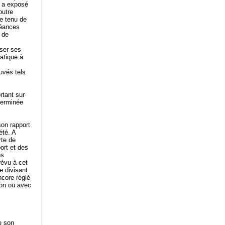
r a exposé
outre
te tenu de
réances
 de
sser ses
atique à
uvés tels
rtant sur
terminée
on rapport
été. A
rte de
port et des
es
révu à cet
e divisant
ncore réglé
ion ou avec
e son