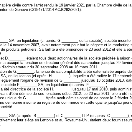
atière civile contre l'arrêt rendu le 19 janvier 2021 par la Chambre civile de l
canton de Genève (C/18471/2014 ACJC/92/2021).
__ SA, en liquidation (ci-après: G.________ ou la société), société inscrite 
 le 14 novembre 2007, avait notamment pour but le négoce et le marketing s
 de produits pétroliers. Sa faillite a été prononcée le 23 août 2012 et elle a été
13.
et D.________ étaient tous deux actionnaires de la société précitée à raison
n a occupé la fonction de directeur général dès sa création jusqu'au 29 février
e d'administrateur du 30 septembre 2008 au 16 mars 2011.
tion de G.________, la tenue de sa comptabilité a été externalisée auprès de
A, en liquidation (ci-après: H.________), laquelle a été radiée le 17 septem
it également l'organe de révision de G.________ jusqu'au 13 octobre 2010, dat
 a succédé F.________ SA, en liquidation (ci-après: F.________).
 été directrice de la société H.________ jusqu'au 17 mai 2010, puis administ
 avant d'être démise de ses fonctions début 2012. Le 20 mai 2011, elle a été
ice unique de G.________. Après avoir démissionné de ce poste le 2 février 2
ns demeurée inscrite au registre du commerce en cette qualité jusqu'au pron
a société.
___ SIA (ci-après: B.________) et C.________ LLP (ci-après: C.________), 
ctivement leur siège en Lettonie et au Royaume-Uni, étaient deux fournisseur
_.