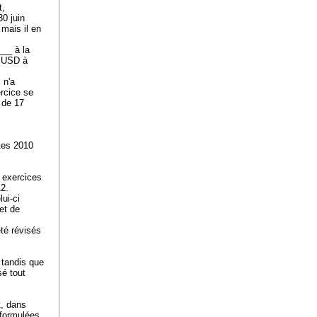
t,
30 juin
mais il en
___ à la
0 USD à
 n'a
ercice se
s de 17
tes 2010
s exercices
012.
lui-ci
et de
té révisés
 tandis que
é tout
t, dans
formulées