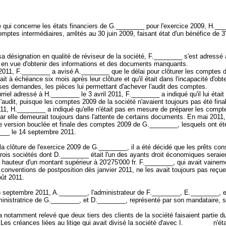
 qui concerne les états financiers de G.________ pour l'exercice 2009, H.__
omptes intermédiaires, arrêtés au 30 juin 2009, faisant état d'un bénéfice de 3'
a désignation en qualité de réviseur de la société, F.________ s'est adressé 
en vue d'obtenir des informations et des documents manquants.
 2011, F.________ a avisé A.________ que le délai pour clôturer les comptes d
vait à échéance six mois après leur clôture et qu'il était dans l'incapacité d'obt
es demandes, les pièces lui permettant d'achever l'audit des comptes.
riel adressé à H.________ le 3 avril 2011, F.________ a indiqué qu'il lui était
l'audit, puisque les comptes 2009 de la société n'avaient toujours pas été fina
011, H.________ a indiqué qu'elle n'était pas en mesure de préparer les comp
car elle demeurait toujours dans l'attente de certains documents. En mai 2011, 
e version bouclée et finale des comptes 2009 de G.________, lesquels ont ét
___ le 14 septembre 2011.
a clôture de l'exercice 2009 de G.________, il a été décidé que les prêts con
 trois sociétés dont D.________ était l'un des ayants droit économiques seraie
hauteur d'un montant supérieur à 20'275'000 fr. F.________, qui avait vainem
s conventions de postposition dès janvier 2011, ne les avait toujours pas reçues
oût 2011.
 septembre 2011, A.________, l'administrateur de F.________, E.________, 
ministratrice de G.________, et D.________, représenté par son mandataire, 
a notamment relevé que deux tiers des clients de la société faisaient partie d
Les créances liées au litige qui avait divisé la société d'avec I.________ n'ét