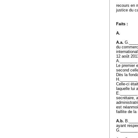
recours en m
justice du 
Faits :
A.
A.a.
G.______
du commerce
international
12 août 20
A.________ 
Le premier e
second cell
Dès la fonda
H.________ S
Celle-ci éta
laquelle lui
E.________ a
secrétaire,
administratr
est néanmoi
faillite de l
A.b.
B._____
ayant respe
G._______