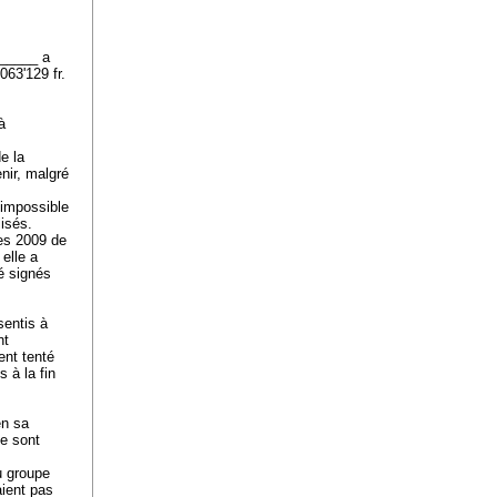
______ a
063'129 fr.
à
e la
enir, malgré
 impossible
lisés.
tes 2009 de
elle a
é signés
sentis à
nt
ent tenté
 à la fin
en sa
se sont
u groupe
aient pas