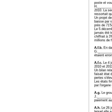
poste et vou
H.________ a
2010. La seu
ressortait q
Un projet de
baisse par r
près de 71'
Le 5 décemb
jamais été t
chiffrait à 
millions de 
A.f.b.
En dat
G.________,
étaient err
A.f.c.
Le 4 j
2010 et 2011
Un bilan rel
faisait état
pertes s'él
Les états fi
par l'organe
A.g.
Le grou
J.________ 
paiement au
A.h.
Le 26 j
lequel elle