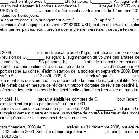
___ était en litige avec I.________ Ltd (ci-après: I.________). Par jugement
un tribunal siégeant à Londres a condamné I.________ à payer 1'842'535 doll
(USD) à G.________. Un accord a été conclu par les parties le 12 octobre 201
 dans les trente jours.
a en outre conclu un arrangement avec J.________ (ci-après: J.________), e
 dernière s'est engagée à lui verser 2'182'600 USD, tout en observant un cale
fini par les parties, étant précisé que le premier versement devait intervenir 
 2009, H.________, qui ne disposait plus de l'agrément nécessaire pour oeuvr
e révision de G.________ eu égard à l'augmentation du volume des affaires de
approché K.________ SA (ci-après: K.________) afin de lui confier ce mandat. 
 premier examen préliminaire des comptes de G.________ au 31 décembre 20
pport destiné au conseil d'administration de la société en septembre 2009. Da
ressé à A.________ le 13 août 2009, K.________ a relevé que G.________ n'av
ectement ses dossiers aux fins de permettre la tenue de sa comptabilité. Apr
elle n'était pas en mesure de rédiger un rapport d'organe de révision destiné à
 générale des actionnaires de la société, elle a finalement renoncé au manda
n côté, H.________ tardait à établir les comptes de G.________ pour l'exerc
-ci n'étaient toujours pas finalisés en mai 2009.
ourriers successifs adressés en juin et août 2009, H.________ a indiqué à 
it impérativement mettre en place un système de contrôle interne et des proc
ainsi qu'améliorer le classement de ses dossiers.
tats financiers 2008 de G.________, arrêtés au 31 décembre 2008, ont été ré
e 12 octobre 2009. Selon le rapport signé par E.________, le bénéfice net de
 1'010'526 fr.