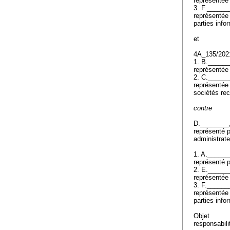
représentée
3. F.______
représentée
parties inf
et
4A_135/20
1. B._____
représentée 
2. C._____
représentée
sociétés re
contre
D.________
représenté 
administrate
1. A._____
représenté 
2. E._____
représentée
3. F.______
représentée
parties inf
Objet
responsabil