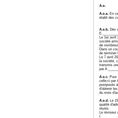
A.e.
A.e.a.
En ce
établi des c
A.e.b.
Dès s
E.________ 
Le 1er avril
société arri
de nombreus
Dans un cour
de terminer 
Le 7 avril 2
la société, 
transmis un
par A._____
A.e.c.
Pour l
celle-ci par
postposés à 
d'obtenir le
du mois d'a
A.e.d.
Le 15
qualité d'ad
réunis.
Le réviseur 
I.________. 