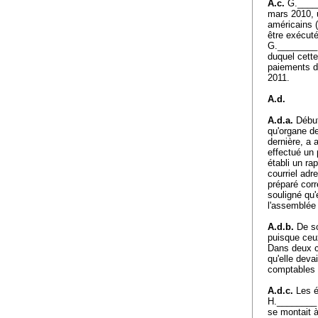
A.c.
G._____
mars 2010, 
américains 
être exécuté
G.________ 
duquel cette
paiements dé
2011.
A.d.
A.d.a.
Début
qu'organe d
dernière, a 
effectué un
établi un ra
courriel ad
préparé corr
souligné qu'
l'assemblée
A.d.b.
De so
puisque ceux
Dans deux c
qu'elle deva
comptables 
A.d.c.
Les é
H.________ l
se montait à