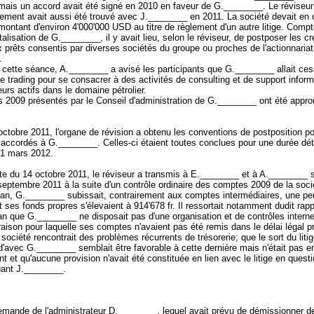
mais un accord avait été signé en 2010 en faveur de G.________. Le réviseu
gement avait aussi été trouvé avec J.________ en 2011. La société devait en 
montant d'environ 4'000'000 USD au titre de règlement d'un autre litige. Comp
talisation de G.________, il y avait lieu, selon le réviseur, de postposer les c
x prêts consentis par diverses sociétés du groupe ou proches de l'actionnariat
.
 cette séance, A.________ a avisé les participants que G.________ allait ce
e trading pour se consacrer à des activités de consulting et de support inform
eurs actifs dans le domaine pétrolier.
 2009 présentés par le Conseil d'administration de G.________ ont été appro
ctobre 2011, l'organe de révision a obtenu les conventions de postposition po
s accordés à G.________. Celles-ci étaient toutes conclues pour une durée dé
 31 mars 2012.
e du 14 octobre 2011, le réviseur a transmis à E.________ et à A.________ s
 septembre 2011 à la suite d'un contrôle ordinaire des comptes 2009 de la soci
lan, G.________ subissait, contrairement aux comptes intermédiaires, une pe
et ses fonds propres s'élevaient à 914'678 fr. Il ressortait notamment dudit rap
an que G.________ ne disposait pas d'une organisation et de contrôles intern
raison pour laquelle ses comptes n'avaient pas été remis dans le délai légal p
a société rencontrait des problèmes récurrents de trésorerie; que le sort du litig
'avec G.________ semblait être favorable à cette dernière mais n'était pas e
nt et qu'aucune provision n'avait été constituée en lien avec le litige en quest
quant J.________.
mande de l'administrateur D.________, lequel avait prévu de démissionner d