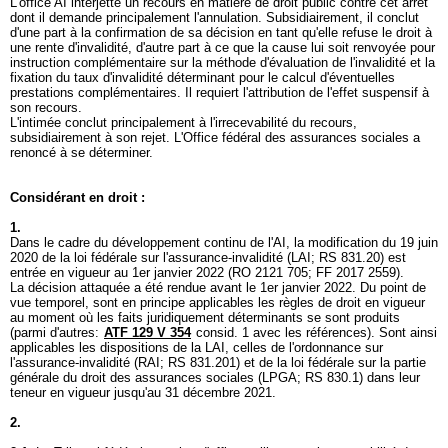
L'office AI interjette un recours en matière de droit public contre cet arrêt
dont il demande principalement l'annulation. Subsidiairement, il conclut
d'une part à la confirmation de sa décision en tant qu'elle refuse le droit à
une rente d'invalidité, d'autre part à ce que la cause lui soit renvoyée pour
instruction complémentaire sur la méthode d'évaluation de l'invalidité et la
fixation du taux d'invalidité déterminant pour le calcul d'éventuelles
prestations complémentaires. Il requiert l'attribution de l'effet suspensif à
son recours.
L'intimée conclut principalement à l'irrecevabilité du recours,
subsidiairement à son rejet. L'Office fédéral des assurances sociales a
renoncé à se déterminer.
Considérant en droit :
1.
Dans le cadre du développement continu de l'AI, la modification du 19 juin
2020 de la loi fédérale sur l'assurance-invalidité (LAI; RS 831.20) est
entrée en vigueur au 1er janvier 2022 (RO 2121 705; FF 2017 2559).
La décision attaquée a été rendue avant le 1er janvier 2022. Du point de
vue temporel, sont en principe applicables les règles de droit en vigueur
au moment où les faits juridiquement déterminants se sont produits
(parmi d'autres:
ATF 129 V 354
consid. 1 avec les références). Sont ainsi
applicables les dispositions de la LAI, celles de l'ordonnance sur
l'assurance-invalidité (RAI; RS 831.201) et de la loi fédérale sur la partie
générale du droit des assurances sociales (LPGA; RS 830.1) dans leur
teneur en vigueur jusqu'au 31 décembre 2021.
2.