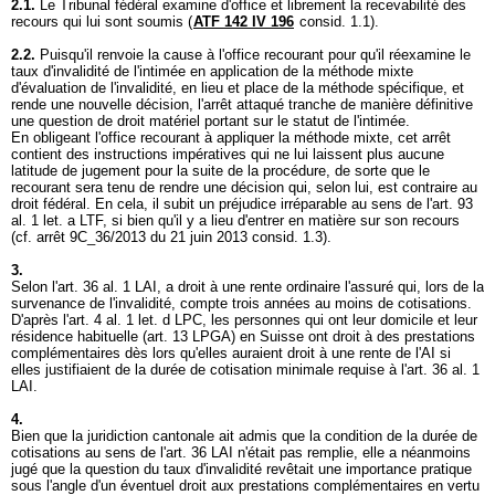
2.1.
Le Tribunal fédéral examine d'office et librement la recevabilité des
recours qui lui sont soumis (
ATF 142 IV 196
consid. 1.1).
2.2.
Puisqu'il renvoie la cause à l'office recourant pour qu'il réexamine le
taux d'invalidité de l'intimée en application de la méthode mixte
d'évaluation de l'invalidité, en lieu et place de la méthode spécifique, et
rende une nouvelle décision, l'arrêt attaqué tranche de manière définitive
une question de droit matériel portant sur le statut de l'intimée.
En obligeant l'office recourant à appliquer la méthode mixte, cet arrêt
contient des instructions impératives qui ne lui laissent plus aucune
latitude de jugement pour la suite de la procédure, de sorte que le
recourant sera tenu de rendre une décision qui, selon lui, est contraire au
droit fédéral. En cela, il subit un préjudice irréparable au sens de l'
art. 93
al. 1 let. a LTF
, si bien qu'il y a lieu d'entrer en matière sur son recours
(cf. arrêt 9C_36/2013 du 21 juin 2013 consid. 1.3).
3.
Selon l'
art. 36 al. 1 LAI
, a droit à une rente ordinaire l'assuré qui, lors de la
survenance de l'invalidité, compte trois années au moins de cotisations.
D'après l'
art. 4 al. 1 let
. d LPC, les personnes qui ont leur domicile et leur
résidence habituelle (
art. 13 LPGA
) en Suisse ont droit à des prestations
complémentaires dès lors qu'elles auraient droit à une rente de l'AI si
elles justifiaient de la durée de cotisation minimale requise à l'
art. 36 al. 1
LAI
.
4.
Bien que la juridiction cantonale ait admis que la condition de la durée de
cotisations au sens de l'
art. 36 LAI
n'était pas remplie, elle a néanmoins
jugé que la question du taux d'invalidité revêtait une importance pratique
sous l'angle d'un éventuel droit aux prestations complémentaires en vertu