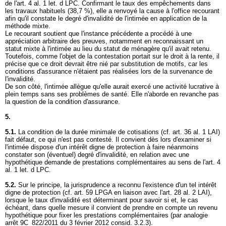
de l'
art. 4 al. 1 let
. d LPC. Confirmant le taux des empêchements dans
les travaux habituels (38,7 %), elle a renvoyé la cause à l'office recourant
afin qu'il constate le degré d'invalidité de l'intimée en application de la
méthode mixte.
Le recourant soutient que l'instance précédente a procédé à une
appréciation arbitraire des preuves, notamment en reconnaissant un
statut mixte à l'intimée au lieu du statut de ménagère qu'il avait retenu.
Toutefois, comme l'objet de la contestation portait sur le droit à la rente, il
précise que ce droit devrait être nié par substitution de motifs, car les
conditions d'assurance n'étaient pas réalisées lors de la survenance de
l'invalidité.
De son côté, l'intimée allègue qu'elle aurait exercé une activité lucrative à
plein temps sans ses problèmes de santé. Elle n'aborde en revanche pas
la question de la condition d'assurance.
5.
5.1.
La condition de la durée minimale de cotisations (cf.
art. 36 al. 1 LAI
)
fait défaut, ce qui n'est pas contesté. Il convient dès lors d'examiner si
l'intimée dispose d'un intérêt digne de protection à faire néanmoins
constater son (éventuel) degré d'invalidité, en relation avec une
hypothétique demande de prestations complémentaires au sens de l'
art. 4
al. 1 let
. d LPC.
5.2.
Sur le principe, la jurisprudence a reconnu l'existence d'un tel intérêt
digne de protection (cf.
art. 59 LPGA
en liaison avec l'
art. 28 al. 2 LAI
),
lorsque le taux d'invalidité est déterminant pour savoir si et, le cas
échéant, dans quelle mesure il convient de prendre en compte un revenu
hypothétique pour fixer les prestations complémentaires (par analogie
arrêt 9C_822/2011 du 3 février 2012 consid. 3.2.3).