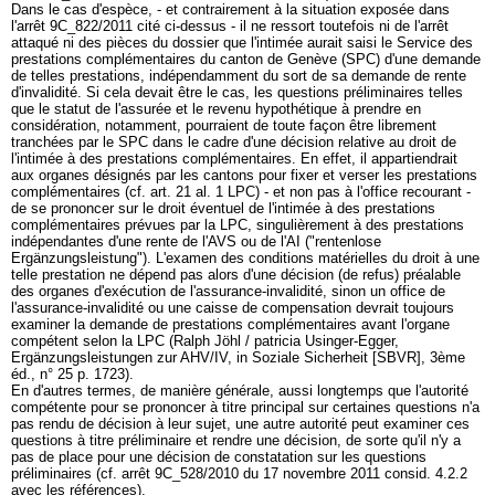
Dans le cas d'espèce, - et contrairement à la situation exposée dans
l'arrêt 9C_822/2011 cité ci-dessus - il ne ressort toutefois ni de l'arrêt
attaqué ni des pièces du dossier que l'intimée aurait saisi le Service des
prestations complémentaires du canton de Genève (SPC) d'une demande
de telles prestations, indépendamment du sort de sa demande de rente
d'invalidité. Si cela devait être le cas, les questions préliminaires telles
que le statut de l'assurée et le revenu hypothétique à prendre en
considération, notamment, pourraient de toute façon être librement
tranchées par le SPC dans le cadre d'une décision relative au droit de
l'intimée à des prestations complémentaires. En effet, il appartiendrait
aux organes désignés par les cantons pour fixer et verser les prestations
complémentaires (cf.
art. 21 al. 1 LPC
) - et non pas à l'office recourant -
de se prononcer sur le droit éventuel de l'intimée à des prestations
complémentaires prévues par la LPC, singulièrement à des prestations
indépendantes d'une rente de l'AVS ou de l'AI ("rentenlose
Ergänzungsleistung"). L'examen des conditions matérielles du droit à une
telle prestation ne dépend pas alors d'une décision (de refus) préalable
des organes d'exécution de l'assurance-invalidité, sinon un office de
l'assurance-invalidité ou une caisse de compensation devrait toujours
examiner la demande de prestations complémentaires avant l'organe
compétent selon la LPC (Ralph Jöhl / patricia Usinger-Egger,
Ergänzungsleistungen zur AHV/IV, in Soziale Sicherheit [SBVR], 3ème
éd., n° 25 p. 1723).
En d'autres termes, de manière générale, aussi longtemps que l'autorité
compétente pour se prononcer à titre principal sur certaines questions n'a
pas rendu de décision à leur sujet, une autre autorité peut examiner ces
questions à titre préliminaire et rendre une décision, de sorte qu'il n'y a
pas de place pour une décision de constatation sur les questions
préliminaires (cf. arrêt 9C_528/2010 du 17 novembre 2011 consid. 4.2.2
avec les références).