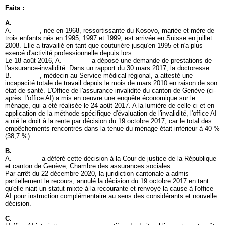
Faits :
A.
A.________, née en 1968, ressortissante du Kosovo, mariée et mère de
trois enfants nés en 1995, 1997 et 1999, est arrivée en Suisse en juillet
2008. Elle a travaillé en tant que couturière jusqu'en 1995 et n'a plus
exercé d'activité professionnelle depuis lors.
Le 18 août 2016, A.________ a déposé une demande de prestations de
l'assurance-invalidité. Dans un rapport du 30 mars 2017, la doctoresse
B.________, médecin au Service médical régional, a attesté une
incapacité totale de travail depuis le mois de mars 2010 en raison de son
état de santé. L'Office de l'assurance-invalidité du canton de Genève (ci-
après: l'office AI) a mis en oeuvre une enquête économique sur le
ménage, qui a été réalisée le 24 août 2017. A la lumière de celle-ci et en
application de la méthode spécifique d'évaluation de l'invalidité, l'office AI
a nié le droit à la rente par décision du 19 octobre 2017, car le total des
empêchements rencontrés dans la tenue du ménage était inférieur à 40 %
(38,7 %).
B.
A.________ a déféré cette décision à la Cour de justice de la République
et canton de Genève, Chambre des assurances sociales.
Par arrêt du 22 décembre 2020, la juridiction cantonale a admis
partiellement le recours, annulé la décision du 19 octobre 2017 en tant
qu'elle niait un statut mixte à la recourante et renvoyé la cause à l'office
AI pour instruction complémentaire au sens des considérants et nouvelle
décision.
C.