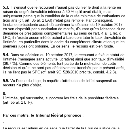
5.3.
Il s'ensuit que le recourant n'aurait pas dû nier le droit à la rente en
raison du degré d'invalidité inférieur à 40 % qu'il avait établi, mais
uniquement parce que la condition de la durée minimale de cotisations de
trois ans (cf.
art. 36 al. 1 LAI
) n'était pas remplie. Par conséquent,
l'instance précédente aurait dû confirmer la décision du 19 octobre 2017
en son dispositif par substitution de motifs, d'autant qu'en l'absence d'une
demande de prestations complémentaires au sens de l'
art. 4 al. 1 let
. d
LPC, il n'existe aucun intérêt actuel à faire constater le taux d'invalidité de
l'intimée, en particulier dans le cadre du complément d'instruction que les
premiers juges ont ordonné. En ce sens, le recours est bien fondé.
5.4.
Dans sa décision du 19 octobre 2017, le recourant a fixé le statut de
l'intimée (ménagère sans activité lucrative) ainsi que son taux d'invalidité
(38,7 %). Comme ces éléments font partie de la motivation de cette
décision et qu'ils ne sont pas définitivement tranchés par le présent arrêt,
ils ne lient pas le SPC (cf. arrêt 9C_528/2010 précité, consid. 4.2.3).
5.5.
Vu l'issue du litige, la requête d'attribution de l'effet suspensif au
recours n'a plus d'objet.
6.
L'intimée, qui succombe, supportera les frais de la procédure fédérale
(
art. 66 al. 1 LTF
).
Par ces motifs, le Tribunal fédéral prononce :
1.
Le recours est admis en ce sens que l'arrêt de la Cour de justice de la