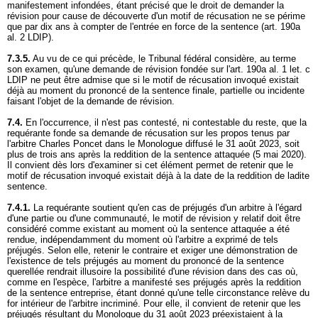
manifestement infondées, étant précisé que le droit de demander la
révision pour cause de découverte d'un motif de récusation ne se périme
que par dix ans à compter de l'entrée en force de la sentence (
art. 190a
al. 2 LDIP
).
7.3.5.
Au vu de ce qui précède, le Tribunal fédéral considère, au terme
son examen, qu'une demande de révision fondée sur l'
art. 190a al. 1 let
. c
LDIP ne peut être admise que si le motif de récusation invoqué existait
déjà au moment du prononcé de la sentence finale, partielle ou incidente
faisant l'objet de la demande de révision.
7.4.
En l'occurrence, il n'est pas contesté, ni contestable du reste, que la
requérante fonde sa demande de récusation sur les propos tenus par
l'arbitre Charles Poncet dans le Monologue diffusé le 31 août 2023, soit
plus de trois ans après la reddition de la sentence attaquée (5 mai 2020).
Il convient dès lors d'examiner si cet élément permet de retenir que le
motif de récusation invoqué existait déjà à la date de la reddition de ladite
sentence.
7.4.1.
La requérante soutient qu'en cas de préjugés d'un arbitre à l'égard
d'une partie ou d'une communauté, le motif de révision y relatif doit être
considéré comme existant au moment où la sentence attaquée a été
rendue, indépendamment du moment où l'arbitre a exprimé de tels
préjugés. Selon elle, retenir le contraire et exiger une démonstration de
l'existence de tels préjugés au moment du prononcé de la sentence
querellée rendrait illusoire la possibilité d'une révision dans des cas où,
comme en l'espèce, l'arbitre a manifesté ses préjugés après la reddition
de la sentence entreprise, étant donné qu'une telle circonstance relève du
for intérieur de l'arbitre incriminé. Pour elle, il convient de retenir que les
préjugés résultant du Monologue du 31 août 2023 préexistaient à la