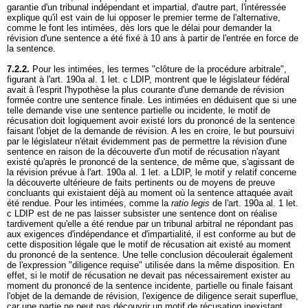
garantie d'un tribunal indépendant et impartial, d'autre part, l'intéressée
explique qu'il est vain de lui opposer le premier terme de l'alternative,
comme le font les intimées, dès lors que le délai pour demander la
révision d'une sentence a été fixé à 10 ans à partir de l'entrée en force de
la sentence.
7.2.2.
Pour les intimées, les termes "clôture de la procédure arbitrale",
figurant à l'
art. 190a al. 1 let
. c LDIP, montrent que le législateur fédéral
avait à l'esprit l'hypothèse la plus courante d'une demande de révision
formée contre une sentence finale. Les intimées en déduisent que si une
telle demande vise une sentence partielle ou incidente, le motif de
récusation doit logiquement avoir existé lors du prononcé de la sentence
faisant l'objet de la demande de révision. A les en croire, le but poursuivi
par le législateur n'était évidemment pas de permettre la révision d'une
sentence en raison de la découverte d'un motif de récusation n'ayant
existé qu'après le prononcé de la sentence, de même que, s'agissant de
la révision prévue à l'
art. 190a al. 1 let. a LDIP
, le motif y relatif concerne
la découverte ultérieure de faits pertinents ou de moyens de preuve
concluants qui existaient déjà au moment où la sentence attaquée avait
été rendue. Pour les intimées, comme la
ratio legis
de l'
art. 190a al. 1 let
.
c LDIP est de ne pas laisser subsister une sentence dont on réalise
tardivement qu'elle a été rendue par un tribunal arbitral ne répondant pas
aux exigences d'indépendance et d'impartialité, il est conforme au but de
cette disposition légale que le motif de récusation ait existé au moment
du prononcé de la sentence. Une telle conclusion découlerait également
de l'expression "diligence requise" utilisée dans la même disposition. En
effet, si le motif de récusation ne devait pas nécessairement exister au
moment du prononcé de la sentence incidente, partielle ou finale faisant
l'objet de la demande de révision, l'exigence de diligence serait superflue,
car une partie ne peut pas découvrir un motif de récusation inexistant