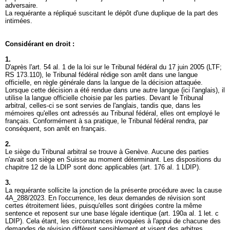
adversaire.
La requérante a répliqué suscitant le dépôt d'une duplique de la part des
intimées.
Considérant en droit :
1.
D'après l'art. 54 al. 1 de la loi sur le Tribunal fédéral du 17 juin 2005 (LTF;
RS 173.110), le Tribunal fédéral rédige son arrêt dans une langue
officielle, en règle générale dans la langue de la décision attaquée.
Lorsque cette décision a été rendue dans une autre langue (ici l'anglais), il
utilise la langue officielle choisie par les parties. Devant le Tribunal
arbitral, celles-ci se sont servies de l'anglais, tandis que, dans les
mémoires qu'elles ont adressés au Tribunal fédéral, elles ont employé le
français. Conformément à sa pratique, le Tribunal fédéral rendra, par
conséquent, son arrêt en français.
2.
Le siège du Tribunal arbitral se trouve à Genève. Aucune des parties
n'avait son siège en Suisse au moment déterminant. Les dispositions du
chapitre 12 de la LDIP sont donc applicables (
art. 176 al. 1 LDIP
).
3.
La requérante sollicite la jonction de la présente procédure avec la cause
4A_288/2023. En l'occurrence, les deux demandes de révision sont
certes étroitement liées, puisqu'elles sont dirigées contre la même
sentence et reposent sur une base légale identique (
art. 190a al. 1 let
. c
LDIP). Cela étant, les circonstances invoquées à l'appui de chacune des
demandes de révision diffèrent sensiblement et visent des arbitres