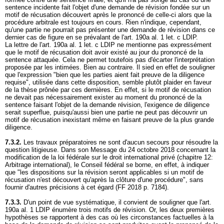
sentence incidente fait l'objet d'une demande de révision fondée sur un
motif de récusation découvert après le prononcé de celle-ci alors que la
procédure arbitrale est toujours en cours. Rien n'indique, cependant,
qu'une partie ne pourrait pas présenter une demande de révision dans ce
dernier cas de figure en se prévalant de l'
art. 190a al. 1 let
. c LDIP.
La lettre de l'
art. 190a al. 1 let
. c LDIP ne mentionne pas expressément
que le motif de récusation doit avoir existé au jour du prononcé de la
sentence attaquée. Cela ne permet toutefois pas d'écarter l'interprétation
proposée par les intimées. Bien au contraire. Il sied en effet de souligner
que l'expression "bien que les parties aient fait preuve de la diligence
requise", utilisée dans cette disposition, semble plutôt plaider en faveur
de la thèse prônée par ces dernières. En effet, si le motif de récusation
ne devait pas nécessairement exister au moment du prononcé de la
sentence faisant l'objet de la demande révision, l'exigence de diligence
serait superflue, puisqu'aussi bien une partie ne peut pas découvrir un
motif de récusation inexistant même en faisant preuve de la plus grande
diligence.
7.3.2.
Les travaux préparatoires ne sont d'aucun secours pour résoudre la
question litigieuse. Dans son Message du 24 octobre 2018 concernant la
modification de la loi fédérale sur le droit international privé (chapitre 12:
Arbitrage international), le Conseil fédéral se borne, en effet, à indiquer
que "les dispositions sur la révision seront applicables si un motif de
récusation n'est découvert qu'après la clôture d'une procédure", sans
fournir d'autres précisions à cet égard (FF 2018 p. 7184).
7.3.3.
D'un point de vue systématique, il convient de souligner que l'
art.
190a al. 1 LDIP
énumère trois motifs de révision. Or, les deux premières
hypothèses se rapportent à des cas où les circonstances factuelles à la