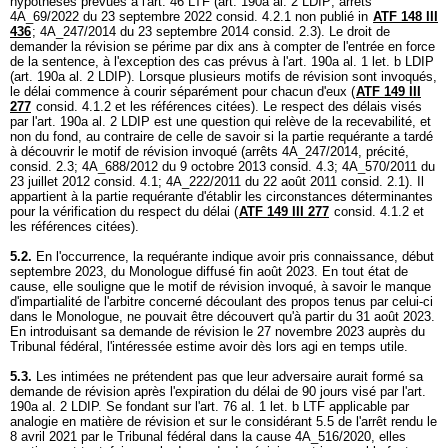
hypothèses prévues à l'
art. 46 LTF
(
art. 190a al. 2 LDIP
; arrêts
4A_69/2022 du 23 septembre 2022 consid. 4.2.1 non publié in
ATF 148 III
436
; 4A_247/2014 du 23 septembre 2014 consid. 2.3). Le droit de
demander la révision se périme par dix ans à compter de l'entrée en force
de la sentence, à l'exception des cas prévus à l'
art. 190a al. 1 let. b LDIP
(
art. 190a al. 2 LDIP
). Lorsque plusieurs motifs de révision sont invoqués,
le délai commence à courir séparément pour chacun d'eux (
ATF 149 III
277
consid. 4.1.2 et les références citées). Le respect des délais visés
par l'
art. 190a al. 2 LDIP
est une question qui relève de la recevabilité, et
non du fond, au contraire de celle de savoir si la partie requérante a tardé
à découvrir le motif de révision invoqué (arrêts 4A_247/2014, précité,
consid. 2.3; 4A_688/2012 du 9 octobre 2013 consid. 4.3; 4A_570/2011 du
23 juillet 2012 consid. 4.1; 4A_222/2011 du 22 août 2011 consid. 2.1). Il
appartient à la partie requérante d'établir les circonstances déterminantes
pour la vérification du respect du délai (
ATF 149 III 277
consid. 4.1.2 et
les références citées).
5.2.
En l'occurrence, la requérante indique avoir pris connaissance, début
septembre 2023, du Monologue diffusé fin août 2023. En tout état de
cause, elle souligne que le motif de révision invoqué, à savoir le manque
d'impartialité de l'arbitre concerné découlant des propos tenus par celui-ci
dans le Monologue, ne pouvait être découvert qu'à partir du 31 août 2023.
En introduisant sa demande de révision le 27 novembre 2023 auprès du
Tribunal fédéral, l'intéressée estime avoir dès lors agi en temps utile.
5.3.
Les intimées ne prétendent pas que leur adversaire aurait formé sa
demande de révision après l'expiration du délai de 90 jours visé par l'
art.
190a al. 2 LDIP
. Se fondant sur l'
art. 76 al. 1 let. b LTF
applicable par
analogie en matière de révision et sur le considérant 5.5 de l'arrêt rendu le
8 avril 2021 par le Tribunal fédéral dans la cause 4A_516/2020, elles