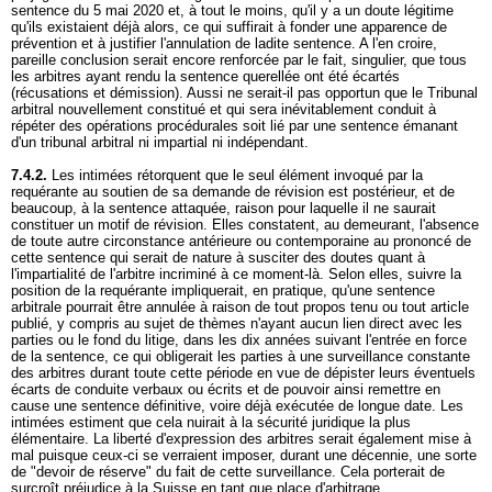
sentence du 5 mai 2020 et, à tout le moins, qu'il y a un doute légitime
qu'ils existaient déjà alors, ce qui suffirait à fonder une apparence de
prévention et à justifier l'annulation de ladite sentence. A l'en croire,
pareille conclusion serait encore renforcée par le fait, singulier, que tous
les arbitres ayant rendu la sentence querellée ont été écartés
(récusations et démission). Aussi ne serait-il pas opportun que le Tribunal
arbitral nouvellement constitué et qui sera inévitablement conduit à
répéter des opérations procédurales soit lié par une sentence émanant
d'un tribunal arbitral ni impartial ni indépendant.
7.4.2.
Les intimées rétorquent que le seul élément invoqué par la
requérante au soutien de sa demande de révision est postérieur, et de
beaucoup, à la sentence attaquée, raison pour laquelle il ne saurait
constituer un motif de révision. Elles constatent, au demeurant, l'absence
de toute autre circonstance antérieure ou contemporaine au prononcé de
cette sentence qui serait de nature à susciter des doutes quant à
l'impartialité de l'arbitre incriminé à ce moment-là. Selon elles, suivre la
position de la requérante impliquerait, en pratique, qu'une sentence
arbitrale pourrait être annulée à raison de tout propos tenu ou tout article
publié, y compris au sujet de thèmes n'ayant aucun lien direct avec les
parties ou le fond du litige, dans les dix années suivant l'entrée en force
de la sentence, ce qui obligerait les parties à une surveillance constante
des arbitres durant toute cette période en vue de dépister leurs éventuels
écarts de conduite verbaux ou écrits et de pouvoir ainsi remettre en
cause une sentence définitive, voire déjà exécutée de longue date. Les
intimées estiment que cela nuirait à la sécurité juridique la plus
élémentaire. La liberté d'expression des arbitres serait également mise à
mal puisque ceux-ci se verraient imposer, durant une décennie, une sorte
de "devoir de réserve" du fait de cette surveillance. Cela porterait de
surcroît préjudice à la Suisse en tant que place d'arbitrage.