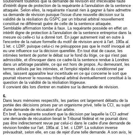
soutiennent toutefois que la demande de révision est irrecevable faute
d'intérêt digne de protection de la requérante à l'annulation de la sentence
attaquée. Selon elles, la requérante n'aurait rien à gagner à faire admettre
sa demande de révision puisque l'issue d'une nouvelle décision sur la
validité de la résiliation du GSPC par un tribunal arbitral nouvellement
constitué ne différerait guère de celle de la sentence attaquée.
Semblable affirmation tombe à faux. La requérante possède en effet un
intérêt digne de protection à l'annulation de la sentence entreprise dans la
mesure où celle-ci lui a donné tort. En juger autrement irait en outre à
l'encontre de la nature formelle du motif de révision ancré à l'
art. 190a al.
1 let
. c LDIP, puisque celui-ci ne présuppose pas que le motif invoqué ait
eu une influence sur la décision querellée. En tout état de cause, les
intimées tentent de porter le débat sur le fond du litige, ce qui n'est pas
admissible, et d'invoquer dans ce cadre-là la sentence rendue à Londres
dans un arbitrage parallèle, ce qui est hors de propos. Au demeurant, les
termes utilisés par les intimées, et l'emploi répété du conditionnel par
elles, laissent apparaître leur incertitude en ce qui concerne le sort que
pourrait réserver le nouveau tribunal arbitral éventuellement constitué à la
question de la validité de la résiliation litigieuse.
Il convient dès lors d'entrer en matière sur la demande de révision.
6.
Dans leurs mémoires respectifs, les parties ont largement débattu de la
portée des décisions prises par un organisme privé, telle la CCI, au sujet
d'une demande de récusation d'un arbitre.
En bref, la requérante soutient que la décision par laquelle la CCI
admet
une demande de récusation lierait le Tribunal fédéral et ne pourrait donc
pas être indirectement revue par celui-ci dans le cadre d'une demande de
révision fondée sur l'
art. 190a al. 1 let
. c LDIP. La solution inverse
prévaudrait, selon elle, en cas de
rejet
d'une telle demande. A son avis, le