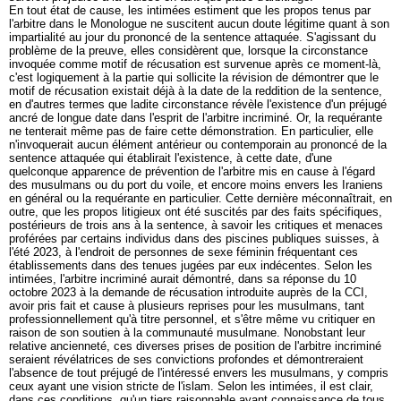
En tout état de cause, les intimées estiment que les propos tenus par
l'arbitre dans le Monologue ne suscitent aucun doute légitime quant à son
impartialité au jour du prononcé de la sentence attaquée. S'agissant du
problème de la preuve, elles considèrent que, lorsque la circonstance
invoquée comme motif de récusation est survenue après ce moment-là,
c'est logiquement à la partie qui sollicite la révision de démontrer que le
motif de récusation existait déjà à la date de la reddition de la sentence,
en d'autres termes que ladite circonstance révèle l'existence d'un préjugé
ancré de longue date dans l'esprit de l'arbitre incriminé. Or, la requérante
ne tenterait même pas de faire cette démonstration. En particulier, elle
n'invoquerait aucun élément antérieur ou contemporain au prononcé de la
sentence attaquée qui établirait l'existence, à cette date, d'une
quelconque apparence de prévention de l'arbitre mis en cause à l'égard
des musulmans ou du port du voile, et encore moins envers les Iraniens
en général ou la requérante en particulier. Cette dernière méconnaîtrait, en
outre, que les propos litigieux ont été suscités par des faits spécifiques,
postérieurs de trois ans à la sentence, à savoir les critiques et menaces
proférées par certains individus dans des piscines publiques suisses, à
l'été 2023, à l'endroit de personnes de sexe féminin fréquentant ces
établissements dans des tenues jugées par eux indécentes. Selon les
intimées, l'arbitre incriminé aurait démontré, dans sa réponse du 10
octobre 2023 à la demande de récusation introduite auprès de la CCI,
avoir pris fait et cause à plusieurs reprises pour les musulmans, tant
professionnellement qu'à titre personnel, et s'être même vu critiquer en
raison de son soutien à la communauté musulmane. Nonobstant leur
relative ancienneté, ces diverses prises de position de l'arbitre incriminé
seraient révélatrices de ses convictions profondes et démontreraient
l'absence de tout préjugé de l'intéressé envers les musulmans, y compris
ceux ayant une vision stricte de l'islam. Selon les intimées, il est clair,
dans ces conditions, qu'un tiers raisonnable ayant connaissance de tous