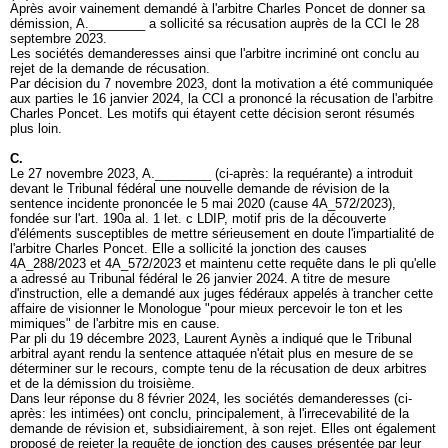
Après avoir vainement demandé à l'arbitre Charles Poncet de donner sa
démission, A.________ a sollicité sa récusation auprès de la CCI le 28
septembre 2023.
Les sociétés demanderesses ainsi que l'arbitre incriminé ont conclu au
rejet de la demande de récusation.
Par décision du 7 novembre 2023, dont la motivation a été communiquée
aux parties le 16 janvier 2024, la CCI a prononcé la récusation de l'arbitre
Charles Poncet. Les motifs qui étayent cette décision seront résumés
plus loin.
C.
Le 27 novembre 2023, A.________ (ci-après: la requérante) a introduit
devant le Tribunal fédéral une nouvelle demande de révision de la
sentence incidente prononcée le 5 mai 2020 (cause 4A_572/2023),
fondée sur l'
art. 190a al. 1 let
. c LDIP, motif pris de la découverte
d'éléments susceptibles de mettre sérieusement en doute l'impartialité de
l'arbitre Charles Poncet. Elle a sollicité la jonction des causes
4A_288/2023 et 4A_572/2023 et maintenu cette requête dans le pli qu'elle
a adressé au Tribunal fédéral le 26 janvier 2024. A titre de mesure
d'instruction, elle a demandé aux juges fédéraux appelés à trancher cette
affaire de visionner le Monologue "pour mieux percevoir le ton et les
mimiques" de l'arbitre mis en cause.
Par pli du 19 décembre 2023, Laurent Aynès a indiqué que le Tribunal
arbitral ayant rendu la sentence attaquée n'était plus en mesure de se
déterminer sur le recours, compte tenu de la récusation de deux arbitres
et de la démission du troisième.
Dans leur réponse du 8 février 2024, les sociétés demanderesses (ci-
après: les intimées) ont conclu, principalement, à l'irrecevabilité de la
demande de révision et, subsidiairement, à son rejet. Elles ont également
proposé de rejeter la requête de jonction des causes présentée par leur