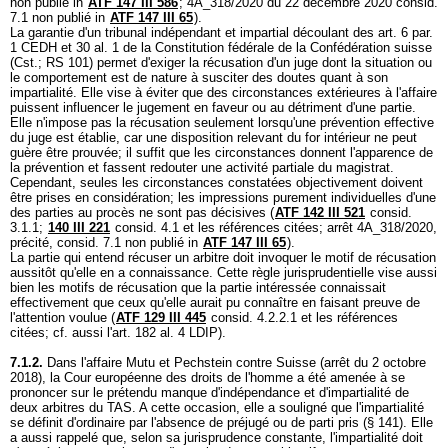
non publié in
ATF 147 III 586
; 4A_318/2020 du 22 décembre 2020 consid.
7.1 non publié in
ATF 147 III 65
).
La garantie d'un tribunal indépendant et impartial découlant des
art. 6 par.
1 CEDH
et 30 al. 1 de la Constitution fédérale de la Confédération suisse
(Cst.; RS 101) permet d'exiger la récusation d'un juge dont la situation ou
le comportement est de nature à susciter des doutes quant à son
impartialité. Elle vise à éviter que des circonstances extérieures à l'affaire
puissent influencer le jugement en faveur ou au détriment d'une partie.
Elle n'impose pas la récusation seulement lorsqu'une prévention effective
du juge est établie, car une disposition relevant du for intérieur ne peut
guère être prouvée; il suffit que les circonstances donnent l'apparence de
la prévention et fassent redouter une activité partiale du magistrat.
Cependant, seules les circonstances constatées objectivement doivent
être prises en considération; les impressions purement individuelles d'une
des parties au procès ne sont pas décisives (
ATF 142 III 521
consid.
3.1.1;
140 III 221
consid. 4.1 et les références citées; arrêt 4A_318/2020,
précité, consid. 7.1 non publié in
ATF 147 III 65
).
La partie qui entend récuser un arbitre doit invoquer le motif de récusation
aussitôt qu'elle en a connaissance. Cette règle jurisprudentielle vise aussi
bien les motifs de récusation que la partie intéressée connaissait
effectivement que ceux qu'elle aurait pu connaître en faisant preuve de
l'attention voulue (
ATF 129 III 445
consid. 4.2.2.1 et les références
citées; cf. aussi l'
art. 182 al. 4 LDIP
).
7.1.2.
Dans l'affaire Mutu et Pechstein contre Suisse (arrêt du 2 octobre
2018), la Cour européenne des droits de l'homme a été amenée à se
prononcer sur le prétendu manque d'indépendance et d'impartialité de
deux arbitres du TAS. A cette occasion, elle a souligné que l'impartialité
se définit d'ordinaire par l'absence de préjugé ou de parti pris (§ 141). Elle
a aussi rappelé que, selon sa jurisprudence constante, l'impartialité doit