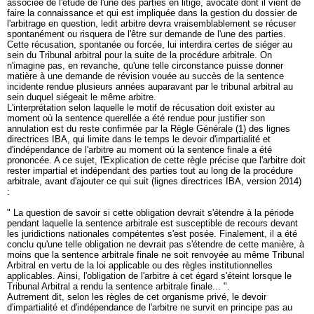
associée de l'étude de l'une des parties en litige, avocate dont il vient de
faire la connaissance et qui est impliquée dans la gestion du dossier de
l'arbitrage en question, ledit arbitre devra vraisemblablement se récuser
spontanément ou risquera de l'être sur demande de l'une des parties.
Cette récusation, spontanée ou forcée, lui interdira certes de siéger au
sein du Tribunal arbitral pour la suite de la procédure arbitrale. On
n'imagine pas, en revanche, qu'une telle circonstance puisse donner
matière à une demande de révision vouée au succès de la sentence
incidente rendue plusieurs années auparavant par le tribunal arbitral au
sein duquel siégeait le même arbitre.
L'interprétation selon laquelle le motif de récusation doit exister au
moment où la sentence querellée a été rendue pour justifier son
annulation est du reste confirmée par la Règle Générale (1) des lignes
directrices IBA, qui limite dans le temps le devoir d'impartialité et
d'indépendance de l'arbitre au moment où la sentence finale a été
prononcée. A ce sujet, l'Explication de cette règle précise que l'arbitre doit
rester impartial et indépendant des parties tout au long de la procédure
arbitrale, avant d'ajouter ce qui suit (lignes directrices IBA, version 2014)
:
" La question de savoir si cette obligation devrait s'étendre à la période
pendant laquelle la sentence arbitrale est susceptible de recours devant
les juridictions nationales compétentes s'est posée. Finalement, il a été
conclu qu'une telle obligation ne devrait pas s'étendre de cette manière, à
moins que la sentence arbitrale finale ne soit renvoyée au même Tribunal
Arbitral en vertu de la loi applicable ou des règles institutionnelles
applicables. Ainsi, l'obligation de l'arbitre à cet égard s'éteint lorsque le
Tribunal Arbitral a rendu la sentence arbitrale finale... ".
Autrement dit, selon les règles de cet organisme privé, le devoir
d'impartialité et d'indépendance de l'arbitre ne survit en principe pas au