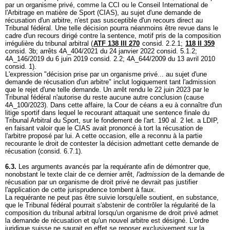
par un organisme privé, comme la CCI ou le Conseil International de
l'Arbitrage en matière de Sport (CIAS), au sujet d'une demande de
récusation d'un arbitre, n'est pas susceptible d'un recours direct au
Tribunal fédéral. Une telle décision pourra néanmoins être revue dans le
cadre d'un recours dirigé contre la sentence, motif pris de la composition
irrégulière du tribunal arbitral (
ATF 138 III 270
consid. 2.2.1;
118 II 359
consid. 3b; arrêts 4A_404/2021 du 24 janvier 2022 consid. 5.1.2;
4A_146/2019 du 6 juin 2019 consid. 2.2; 4A_644/2009 du 13 avril 2010
consid. 1).
L'expression "décision prise par un organisme privé... au sujet d'une
demande de récusation d'un arbitre" inclut logiquement tant l'admission
que le rejet d'une telle demande. Un arrêt rendu le 22 juin 2023 par le
Tribunal fédéral n'autorise du reste aucune autre conclusion (cause
4A_100/2023). Dans cette affaire, la Cour de céans a eu à connaître d'un
litige sportif dans lequel le recourant attaquait une sentence finale du
Tribunal Arbitral du Sport, sur le fondement de l'
art. 190 al. 2 let. a LDIP
,
en faisant valoir que le CIAS avait prononcé à tort la récusation de
l'arbitre proposé par lui. A cette occasion, elle a reconnu à la partie
recourante le droit de contester la décision admettant cette demande de
récusation (consid. 6.7.1).
6.3.
Les arguments avancés par la requérante afin de démontrer que,
nonobstant le texte clair de ce dernier arrêt,
l'admission
de la demande de
récusation par un organisme de droit privé ne devrait pas justifier
l'application de cette jurisprudence tombent à faux.
La requérante ne peut pas être suivie lorsqu'elle soutient, en substance,
que le Tribunal fédéral pourrait s'abstenir de contrôler la régularité de la
composition du tribunal arbitral lorsqu'un organisme de droit privé admet
la demande de récusation et qu'un nouvel arbitre est désigné. L'ordre
juridique suisse ne saurait en effet se reposer exclusivement sur la