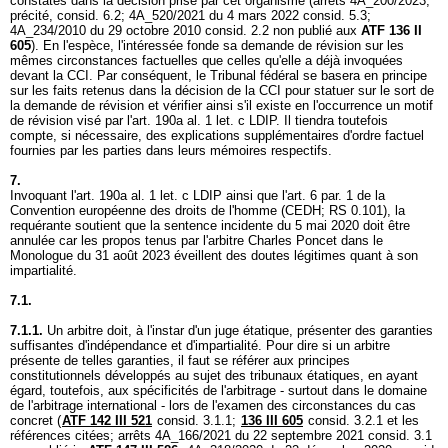
constatés dans la décision prise par cet organisme (arrêts 4A_200/2023,
précité, consid. 6.2; 4A_520/2021 du 4 mars 2022 consid. 5.3;
4A_234/2010 du 29 octobre 2010 consid. 2.2 non publié aux
ATF 136 II
605
). En l'espèce, l'intéressée fonde sa demande de révision sur les
mêmes circonstances factuelles que celles qu'elle a déjà invoquées
devant la CCI. Par conséquent, le Tribunal fédéral se basera en principe
sur les faits retenus dans la décision de la CCI pour statuer sur le sort de
la demande de révision et vérifier ainsi s'il existe en l'occurrence un motif
de révision visé par l'
art. 190a al. 1 let
. c LDIP. Il tiendra toutefois
compte, si nécessaire, des explications supplémentaires d'ordre factuel
fournies par les parties dans leurs mémoires respectifs.
7.
Invoquant l'
art. 190a al. 1 let
. c LDIP ainsi que l'art. 6 par. 1 de la
Convention européenne des droits de l'homme (CEDH; RS 0.101), la
requérante soutient que la sentence incidente du 5 mai 2020 doit être
annulée car les propos tenus par l'arbitre Charles Poncet dans le
Monologue du 31 août 2023 éveillent des doutes légitimes quant à son
impartialité.
7.1.
7.1.1.
Un arbitre doit, à l'instar d'un juge étatique, présenter des garanties
suffisantes d'indépendance et d'impartialité. Pour dire si un arbitre
présente de telles garanties, il faut se référer aux principes
constitutionnels développés au sujet des tribunaux étatiques, en ayant
égard, toutefois, aux spécificités de l'arbitrage - surtout dans le domaine
de l'arbitrage international - lors de l'examen des circonstances du cas
concret (
ATF 142 III 521
consid. 3.1.1;
136 III 605
consid. 3.2.1 et les
références citées; arrêts 4A_166/2021 du 22 septembre 2021 consid. 3.1