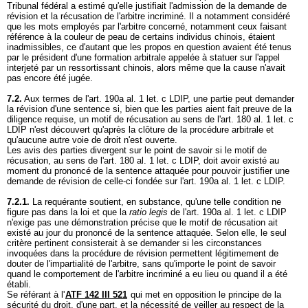
Tribunal fédéral a estimé qu'elle justifiait l'admission de la demande de
révision et la récusation de l'arbitre incriminé. Il a notamment considéré
que les mots employés par l'arbitre concerné, notamment ceux faisant
référence à la couleur de peau de certains individus chinois, étaient
inadmissibles, ce d'autant que les propos en question avaient été tenus
par le président d'une formation arbitrale appelée à statuer sur l'appel
interjeté par un ressortissant chinois, alors même que la cause n'avait
pas encore été jugée.
7.2.
Aux termes de l'
art. 190a al. 1 let
. c LDIP, une partie peut demander
la révision d'une sentence si, bien que les parties aient fait preuve de la
diligence requise, un motif de récusation au sens de l'
art. 180 al. 1 let
. c
LDIP n'est découvert qu'après la clôture de la procédure arbitrale et
qu'aucune autre voie de droit n'est ouverte.
Les avis des parties divergent sur le point de savoir si le motif de
récusation, au sens de l'
art. 180 al. 1 let
. c LDIP, doit avoir existé au
moment du prononcé de la sentence attaquée pour pouvoir justifier une
demande de révision de celle-ci fondée sur l'
art. 190a al. 1 let
. c LDIP.
7.2.1.
La requérante soutient, en substance, qu'une telle condition ne
figure pas dans la loi et que la
ratio legis
de l'
art. 190a al. 1 let
. c LDIP
n'exige pas une démonstration précise que le motif de récusation ait
existé au jour du prononcé de la sentence attaquée. Selon elle, le seul
critère pertinent consisterait à se demander si les circonstances
invoquées dans la procédure de révision permettent légitimement de
douter de l'impartialité de l'arbitre, sans qu'importe le point de savoir
quand le comportement de l'arbitre incriminé a eu lieu ou quand il a été
établi.
Se référant à l'
ATF 142 III 521
qui met en opposition le principe de la
sécurité du droit, d'une part, et la nécessité de veiller au respect de la