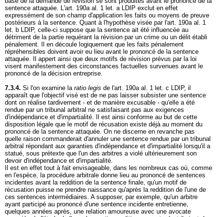
base de la demande de révision se sont produites avant le prononcé de la
sentence attaquée. L'
art. 190a al. 1 let. a LDIP
exclut en effet
expressément de son champ d'application les faits ou moyens de preuve
postérieurs à la sentence. Quant à l'hypothèse visée par l'
art. 190a al. 1
let. b LDIP
, celle-ci suppose que la sentence ait été influencée au
détriment de la partie requérant la révision par un crime ou un délit établi
pénalement. Il en découle logiquement que les faits pénalement
répréhensibles doivent avoir eu lieu avant le prononcé de la sentence
attaquée. Il appert ainsi que deux motifs de révision prévus par la loi
visent manifestement des circonstances factuelles survenues avant le
prononcé de la décision entreprise.
7.3.4.
Si l'on examine la
ratio legis
de l'
art. 190a al. 1 let
. c LDIP, il
apparaît que l'objectif visé est de ne pas laisser subsister une sentence
dont on réalise tardivement - et de manière excusable - qu'elle a été
rendue par un tribunal arbitral ne satisfaisant pas aux exigences
d'indépendance et d'impartialité. Il est ainsi conforme au but de cette
disposition légale que le motif de récusation existe déjà au moment du
prononcé de la sentence attaquée. On ne discerne en revanche pas
quelle raison commanderait d'annuler une sentence rendue par un tribunal
arbitral répondant aux garanties d'indépendance et d'impartialité lorsqu'il a
statué, sous prétexte que l'un des arbitres a violé ultérieurement son
devoir d'indépendance et d'impartialité.
Il est en effet tout à fait envisageable, dans les nombreux cas où, comme
en l'espèce, la procédure arbitrale donne lieu au prononcé de sentences
incidentes avant la reddition de la sentence finale, qu'un motif de
récusation puisse ne prendre naissance qu'après la reddition de l'une de
ces sentences intermédiaires. A supposer, par exemple, qu'un arbitre
ayant participé au prononcé d'une sentence incidente entretienne,
quelques années après, une relation amoureuse avec une avocate