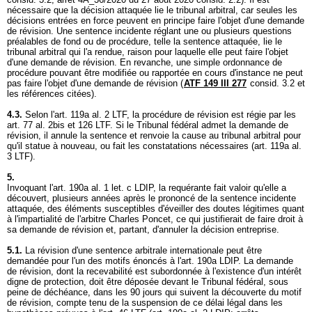
nécessaire que la décision attaquée lie le tribunal arbitral, car seules les
décisions entrées en force peuvent en principe faire l'objet d'une demande
de révision. Une sentence incidente réglant une ou plusieurs questions
préalables de fond ou de procédure, telle la sentence attaquée, lie le
tribunal arbitral qui l'a rendue, raison pour laquelle elle peut faire l'objet
d'une demande de révision. En revanche, une simple ordonnance de
procédure pouvant être modifiée ou rapportée en cours d'instance ne peut
pas faire l'objet d'une demande de révision (
ATF 149 III 277
consid. 3.2 et
les références citées).
4.3.
Selon l'
art. 119a al. 2 LTF
, la procédure de révision est régie par les
art. 77 al. 2bis et 126 LTF
. Si le Tribunal fédéral admet la demande de
révision, il annule la sentence et renvoie la cause au tribunal arbitral pour
qu'il statue à nouveau, ou fait les constatations nécessaires (
art. 119a al.
3 LTF
).
5.
Invoquant l'
art. 190a al. 1 let
. c LDIP, la requérante fait valoir qu'elle a
découvert, plusieurs années après le prononcé de la sentence incidente
attaquée, des éléments susceptibles d'éveiller des doutes légitimes quant
à l'impartialité de l'arbitre Charles Poncet, ce qui justifierait de faire droit à
sa demande de révision et, partant, d'annuler la décision entreprise.
5.1.
La révision d'une sentence arbitrale internationale peut être
demandée pour l'un des motifs énoncés à l'
art. 190a LDIP
. La demande
de révision, dont la recevabilité est subordonnée à l'existence d'un intérêt
digne de protection, doit être déposée devant le Tribunal fédéral, sous
peine de déchéance, dans les 90 jours qui suivent la découverte du motif
de révision, compte tenu de la suspension de ce délai légal dans les