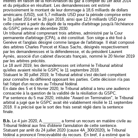
intérêts en raison de la non-livraison du gaz à compter du 1er août 2014
et du préjudice en résultant. Les demanderesses ont estimé
provisoirement le montant de leur dommage à 18,6 milliards de dollars
américains (USD), soit 5,7 milliards USD pour la période comprise entre
le 31 juillet 2014 et le 28 juin 2018, ainsi que 12,9 milliards USD pour
celle courant à partir du dépôt de la requête d'arbitrage jusqu'à l'échéance
du GSPC prévue en décembre 2030.
Un tribunal arbitral comprenant trois arbitres, administré par la Cour
permanente d'arbitrage (CPA), a été constitué. Son siège a été fixé à
Genève et l'anglais désigné comme langue de l'arbitrage. Il était composé
des arbitres Charles Poncet et Klaus Sachs, désignés respectivement
par les demanderesses et la défenderesse, et du président Laurent
Aynès, associé d'un cabinet d'avocats français, nommé le 20 février 2019
par les arbitres précités.
Le 18 avril 2019, les demanderesses ont informé le Tribunal arbitral
qu'elles avaient résilié le GSPC le 11 septembre 2018.
Statuant le 30 juillet 2019, le Tribunal arbitral s'est déclaré compétent
pour connaître du différend opposant les parties. Cette décision n'a pas
fait l'objet d'un recours au Tribunal fédéral.
En date des 5 et 6 février 2020, le Tribunal arbitral a tenu une audience
consacrée à la question de la validité de la résiliation du GSPC.
Par sentence du 5 mai 2020, intitulée "Award on Termination", le Tribunal
arbitral a jugé que le GSPC avait été valablement résilié le 11 septembre
2018. Il a précisé que le sort des frais serait réglé dans la sentence
finale.
B.b.
Le 4 juin 2020, A.________ a formé un recours en matière civile au
Tribunal fédéral aux fins d'obtenir l'annulation de cette sentence.
Statuant par arrêt du 24 juillet 2020 (cause 4A_300/2020), le Tribunal
fédéral a prononcé l'irrecevabilité du recours. En bref, il a estimé que la