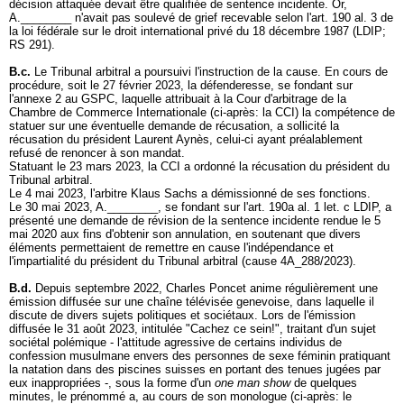
décision attaquée devait être qualifiée de sentence incidente. Or,
A.________ n'avait pas soulevé de grief recevable selon l'art. 190 al. 3 de
la loi fédérale sur le droit international privé du 18 décembre 1987 (LDIP;
RS 291).
B.c.
Le Tribunal arbitral a poursuivi l'instruction de la cause. En cours de
procédure, soit le 27 février 2023, la défenderesse, se fondant sur
l'annexe 2 au GSPC, laquelle attribuait à la Cour d'arbitrage de la
Chambre de Commerce Internationale (ci-après: la CCI) la compétence de
statuer sur une éventuelle demande de récusation, a sollicité la
récusation du président Laurent Aynès, celui-ci ayant préalablement
refusé de renoncer à son mandat.
Statuant le 23 mars 2023, la CCI a ordonné la récusation du président du
Tribunal arbitral.
Le 4 mai 2023, l'arbitre Klaus Sachs a démissionné de ses fonctions.
Le 30 mai 2023, A.________, se fondant sur l'
art. 190a al. 1 let
. c LDIP, a
présenté une demande de révision de la sentence incidente rendue le 5
mai 2020 aux fins d'obtenir son annulation, en soutenant que divers
éléments permettaient de remettre en cause l'indépendance et
l'impartialité du président du Tribunal arbitral (cause 4A_288/2023).
B.d.
Depuis septembre 2022, Charles Poncet anime régulièrement une
émission diffusée sur une chaîne télévisée genevoise, dans laquelle il
discute de divers sujets politiques et sociétaux. Lors de l'émission
diffusée le 31 août 2023, intitulée "Cachez ce sein!", traitant d'un sujet
sociétal polémique - l'attitude agressive de certains individus de
confession musulmane envers des personnes de sexe féminin pratiquant
la natation dans des piscines suisses en portant des tenues jugées par
eux inappropriées -, sous la forme d'un
one man show
de quelques
minutes, le prénommé a, au cours de son monologue (ci-après: le