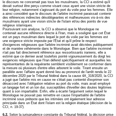
le discours ne concernait pas tous les musulmans, la CCI a estimé qu'il
devait surtout être perçu comme visant ceux ayant une vision stricte de
leur religion, notamment s'agissant du port du voile pour les femmes. Elle
a ainsi considéré que le discours de l'arbitre incriminé paraissait contenir
des références indirectes désobligeantes et malheureuses vis-à-vis des
musulmans ayant une vision stricte de l'islam et/ou des points de vue
religieux islamiques.
Poursuivant son analyse, la CCI a observé que le Monologue ne
contenait aucune référence directe à l'Iran, mais a souligné que cet État
est un pays musulman dans lequel le port du voile par les femmes est
une exigence stricte imposée par l'État et qu'il prône le respect
d'exigences religieuses que l'arbitre incriminé avait décriées publiquement
et de manière véhémente dans le Monologue. Bien que l'arbitre incriminé
n'ait pas fait directement référence aux ressortissants iraniens, elle a
estimé que ce dernier avait toutefois pointé vigoureusement du doigt les
exigences religieuses que l'Iran défend spécifiquement et auxquelles les
représentantes de la requérante semblent visiblement se conformer dans
la mesure où plusieurs d'entre elles arborent le voile. Tirant ensuite un
parallèle avec l'affaire ayant donné lieu au prononcé de l'arrêt rendu le 22
décembre 2020 par le Tribunal fédéral dans la cause 4A_318/2020, la CCI
a jugé que l'arbitre mis en cause ne s'était pas contenté d'exprimer son
désaccord avec l'obligation relative au port du voile, mais avait employé
un langage fort et un ton dur, susceptibles d'éveiller des doutes légitimes
quant à son impartialité. Enfin, elle a écarté l'argument selon lequel le
Monologue ne pouvait pas remettre en cause l'impartialité de l'arbitre
incriminé sous prétexte que les intimées ont également leur adresse
principale dans un État dont l'islam est la religion étatique (décision de la
CCI, n. 19-37).
6.2.
Selon la jurisprudence constante du Tribunal fédéral, la décision prise