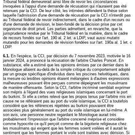
Tribunal fédéral demeurerait ainsi libre de revoir les circonstances
invoquées à l'appui d'une demande de récusation qui n'auraient pas été
retenues par la CCI. De leur côté, les intimées défendent la thèse selon
laquelle l'admission d'une demande de récusation par la CCI n'interdit pas
au Tribunal fédéral de revoir indirectement, dans le cadre d'un recours ou
d'une demande de révision, le bien-fondé de la décision prise par cet
organisme de droit privé. Les parties admettent, en revanche, que la
jurisprudence rendue par le Tribunal fédéral en la matière, dans le cadre
de recours fondés sur l'
art. 190 al. 2 let. a LDIP
, vaut aussi
mutatis
mutandis
pour les demandes de révision fondées sur l'
art. 190a al. 1 let
. c
LDIP.
6.1.
En l'espèce, la CCI, par décision du 7 novembre 2023, motivée le 16
janvier 2024, a prononcé la récusation de l'arbitre Charles Poncet. En
substance, elle a estimé que les opinions émises par ce dernier dans le
Monologue allaient au-delà de la simple critique du comportement adopté
par un groupe spécifique d'individus dans les piscines helvétiques, dans
la mesure où lesdites opinions étaient mélangées à d'autres expressions
malheureuses pouvant être perçues comme dépeignant les musulmans
de manière offensante. Selon la CCI, l'arbitre incriminé semblait exprimer
son mépris à l'égard des vues religieuses islamiques concernant le port
du burkini. Si elle a certes relevé que les propos tenus par l'arbitre mis en
cause ne se référaient pas au port du voile islamique, la CCI a toutefois
considéré que les références répétées au burkini pouvaient être
associées plus généralement au port du voile islamique en lui-même. A
son avis, une personne neutre regardant le Monologue aurait très
probablement l'impression que l'arbitre concerné méprise et considère
comme hypocrite ce qu'il perçoit comme de la bigoterie religieuse chez
les musulmans qui exigent que les femmes soient voilées et il aurait le
sentiment que les femmes portant le voile sont traitées avec dérision. Si