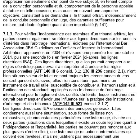
s'apprécier non seulement d'un point de vue subjectif, en tenant compte
de la conviction personnelle et du comportement de la personne appelée
à statuer en telle occasion, mais aussi en suivant une approche
objective, consistant à se demander si le tribunal offrait, indépendamment
de la conduite personnelle d'un juge, des garanties suffisantes pour
exclure tout doute légitime quant à son impartialité (§ 141).
7.1.3.
Pour vérifier l'indépendance des membres d'un tribunal arbitral, les
parties peuvent également se référer aux lignes directrices sur les conflits
d'intérêts dans l'arbitrage international, édictées par l'International Bar
Association (IBA Guidelines on Conflicts of Interest in International
Arbitration, approuvées en 2004 et révisées une première fois en octobre
2014, puis une seconde fois en février 2024 [ci-après: les lignes
directrices IBA]). Ces lignes directrices, que l'on pourrait comparer aux
règles déontologiques servant à interpréter et à préciser les règles
professionnelles (
ATF 140 III 6
consid. 3.1;
136 III 296
consid. 2.1), n'ont
bien sûr pas valeur de loi et ce sont toujours les circonstances du cas
concret qui sont décisives; elles n'en constituent pas moins un
instrument de travail utile, susceptible de contribuer à l'harmonisation et à
l'unification des standards appliqués dans le domaine de l'arbitrage
international pour le règlement des conflits d'intérêts, lequel instrument ne
devrait pas manquer d'avoir une influence sur la pratique des institutions
d'arbitrage et des tribunaux (
ATF 142 III 521
consid. 3.1.2).
Les lignes directrices IBA énoncent des principes généraux. Elles
contiennent aussi une énumération, sous forme de listes non
exhaustives, de circonstances particulières: une liste rouge, divisée en
deux parties (situations dans lesquelles il existe un doute légitime quant à
l'indépendance et l'impartialité, les parties ne pouvant pas renoncer aux
plus graves d'entre elles); une liste orange (situations intermédiaires qui
doivent être révélées, mais ne justifient pas nécessairement une