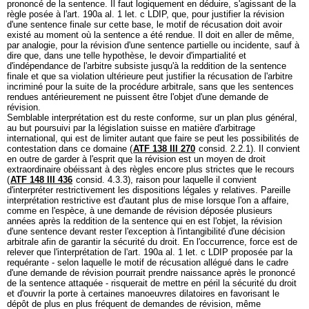
prononcé de la sentence. Il faut logiquement en déduire, s'agissant de la
règle posée à l'
art. 190a al. 1 let
. c LDIP, que, pour justifier la révision
d'une sentence finale sur cette base, le motif de récusation doit avoir
existé au moment où la sentence a été rendue. Il doit en aller de même,
par analogie, pour la révision d'une sentence partielle ou incidente, sauf à
dire que, dans une telle hypothèse, le devoir d'impartialité et
d'indépendance de l'arbitre subsiste jusqu'à la reddition de la sentence
finale et que sa violation ultérieure peut justifier la récusation de l'arbitre
incriminé pour la suite de la procédure arbitrale, sans que les sentences
rendues antérieurement ne puissent être l'objet d'une demande de
révision.
Semblable interprétation est du reste conforme, sur un plan plus général,
au but poursuivi par la législation suisse en matière d'arbitrage
international, qui est de limiter autant que faire se peut les possibilités de
contestation dans ce domaine (
ATF 138 III 270
consid. 2.2.1). Il convient
en outre de garder à l'esprit que la révision est un moyen de droit
extraordinaire obéissant à des règles encore plus strictes que le recours
(
ATF 148 III 436
consid. 4.3.3), raison pour laquelle il convient
d'interpréter restrictivement les dispositions légales y relatives. Pareille
interprétation restrictive est d'autant plus de mise lorsque l'on a affaire,
comme en l'espèce, à une demande de révision déposée plusieurs
années après la reddition de la sentence qui en est l'objet, la révision
d'une sentence devant rester l'exception à l'intangibilité d'une décision
arbitrale afin de garantir la sécurité du droit. En l'occurrence, force est de
relever que l'interprétation de l'
art. 190a al. 1 let
. c LDIP proposée par la
requérante - selon laquelle le motif de récusation allégué dans le cadre
d'une demande de révision pourrait prendre naissance après le prononcé
de la sentence attaquée - risquerait de mettre en péril la sécurité du droit
et d'ouvrir la porte à certaines manoeuvres dilatoires en favorisant le
dépôt de plus en plus fréquent de demandes de révision, même