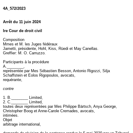
4A_572/2023
Arrêt du 11 juin 2024
Ire Cour de droit civil
Composition
Mmes et M. les Juges fédéraux
Jametti, présidente, Hohl, Kiss, Rüedi et May Canellas.
Greffier: M. O. Carruzzo.
Participants à la procédure
A.________,
représentée par Mes Sébastien Besson, Antonio Rigozzi, Silja
Schaffstein et Eolos Rigopoulos, avocats,
requérante,
contre
1. B.________ Limited,
2. C.________ Limited,
toutes deux représentées par Mes Philippe Bärtsch, Anya George,
Christopher Boog et Anne-Carole Cremades, avocats,
intimées.
Objet
arbitrage international,