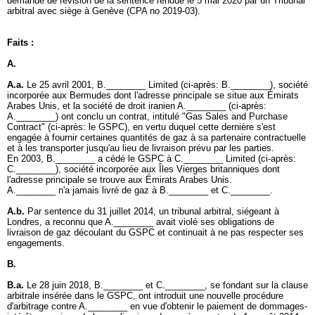
demande de révision de la sentence rendue le 5 mai 2020 par un Tribunal
arbitral avec siège à Genève (CPA no 2019-03).
Faits :
A.
A.a.
Le 25 avril 2001, B.________ Limited (ci-après: B.________), société
incorporée aux Bermudes dont l'adresse principale se situe aux Émirats
Arabes Unis, et la société de droit iranien A.________ (ci-après:
A.________) ont conclu un contrat, intitulé "Gas Sales and Purchase
Contract" (ci-après: le GSPC), en vertu duquel cette dernière s'est
engagée à fournir certaines quantités de gaz à sa partenaire contractuelle
et à les transporter jusqu'au lieu de livraison prévu par les parties.
En 2003, B.________ a cédé le GSPC à C.________ Limited (ci-après:
C.________), société incorporée aux Îles Vierges britanniques dont
l'adresse principale se trouve aux Émirats Arabes Unis.
A.________ n'a jamais livré de gaz à B.________ et C.________.
A.b.
Par sentence du 31 juillet 2014, un tribunal arbitral, siégeant à
Londres, a reconnu que A.________ avait violé ses obligations de
livraison de gaz découlant du GSPC et continuait à ne pas respecter ses
engagements.
B.
B.a.
Le 28 juin 2018, B.________ et C.________, se fondant sur la clause
arbitrale insérée dans le GSPC, ont introduit une nouvelle procédure
d'arbitrage contre A.________ en vue d'obtenir le paiement de dommages-