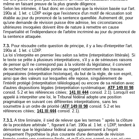
même en faisant preuve de la plus grande diligence.
Selon les intimées, il faut donc en conclure que la révision basée sur l'
art.
190a al. 1 let
. c LDIP exige que l'existence d'un motif de récusation soit
établie au jour du prononcé de la sentence querellée. Autrement dit, pour
qu'une demande de révision puisse être admise, les circonstances
ultérieures invoquées doivent être de nature à remettre en cause
l'impartialité et l'indépendance de l'arbitre incriminé au jour du prononcé de
la sentence attaquée.
7.3.
Pour résoudre cette question de principe, il y a lieu d'interpréter l'
art.
190a al. 1 let
. c LDIP.
La loi s'interprète en premier lieu selon sa lettre (interprétation littérale). Si
le texte se prête à plusieurs interprétations, s'il y a de sérieuses raisons
de penser qu'il ne correspond pas à la volonté du législateur, il convient
de rechercher sa véritable portée au regard notamment des travaux
préparatoires (interprétation historique), du but de la règle, de son esprit,
ainsi que des valeurs sur lesquelles elle repose, singulièrement de
l'intérêt protégé (interprétation téléologique) ou encore de sa relation avec
d'autres dispositions légales (interprétation systématique;
ATF 149 III 98
consid. 5.2 et les références citées;
141 III 444
consid. 2.1). Lorsqu'il est
appelé à interpréter une loi, le Tribunal fédéral adopte une position
pragmatique en suivant ces différentes interprétations, sans les
soumettre à un ordre de priorité (
ATF 149 III 98
consid. 5.2 et les
références citées;
141 III 444
consid. 2.1).
7.3.1.
A titre liminaire, il sied de relever que les termes " après la clôture
de la procédure arbitrale ", figurant à l'
art. 190a al. 1 let
. c LDIP, tendent à
démontrer que le législateur fédéral avait apparemment à l'esprit
uniquement l'hypothèse la plus courante d'une demande de révision
formée contre une sentence finale, et qu'il n'a pas songé au cas où une