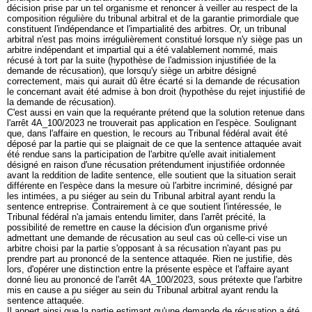
décision prise par un tel organisme et renoncer à veiller au respect de la
composition régulière du tribunal arbitral et de la garantie primordiale que
constituent l'indépendance et l'impartialité des arbitres. Or, un tribunal
arbitral n'est pas moins irrégulièrement constitué lorsque n'y siège pas un
arbitre indépendant et impartial qui a été valablement nommé, mais
récusé à tort par la suite (hypothèse de l'admission injustifiée de la
demande de récusation), que lorsqu'y siège un arbitre désigné
correctement, mais qui aurait dû être écarté si la demande de récusation
le concernant avait été admise à bon droit (hypothèse du rejet injustifié de
la demande de récusation).
C'est aussi en vain que la requérante prétend que la solution retenue dans
l'arrêt 4A_100/2023 ne trouverait pas application en l'espèce. Soulignant
que, dans l'affaire en question, le recours au Tribunal fédéral avait été
déposé par la partie qui se plaignait de ce que la sentence attaquée avait
été rendue sans la participation de l'arbitre qu'elle avait initialement
désigné en raison d'une récusation prétendument injustifiée ordonnée
avant la reddition de ladite sentence, elle soutient que la situation serait
différente en l'espèce dans la mesure où l'arbitre incriminé, désigné par
les intimées, a pu siéger au sein du Tribunal arbitral ayant rendu la
sentence entreprise. Contrairement à ce que soutient l'intéressée, le
Tribunal fédéral n'a jamais entendu limiter, dans l'arrêt précité, la
possibilité de remettre en cause la décision d'un organisme privé
admettant une demande de récusation au seul cas où celle-ci vise un
arbitre choisi par la partie s'opposant à sa récusation n'ayant pas pu
prendre part au prononcé de la sentence attaquée. Rien ne justifie, dès
lors, d'opérer une distinction entre la présente espèce et l'affaire ayant
donné lieu au prononcé de l'arrêt 4A_100/2023, sous prétexte que l'arbitre
mis en cause a pu siéger au sein du Tribunal arbitral ayant rendu la
sentence attaquée.
Il appert ainsi que la partie estimant qu'une demande de récusation a été