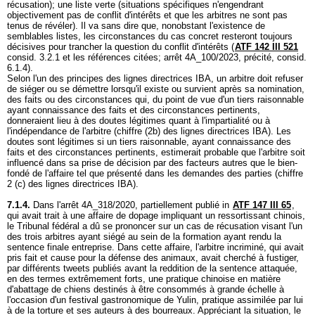
récusation); une liste verte (situations spécifiques n'engendrant
objectivement pas de conflit d'intérêts et que les arbitres ne sont pas
tenus de révéler). Il va sans dire que, nonobstant l'existence de
semblables listes, les circonstances du cas concret resteront toujours
décisives pour trancher la question du conflit d'intérêts (
ATF 142 III 521
consid. 3.2.1 et les références citées; arrêt 4A_100/2023, précité, consid.
6.1.4).
Selon l'un des principes des lignes directrices IBA, un arbitre doit refuser
de siéger ou se démettre lorsqu'il existe ou survient après sa nomination,
des faits ou des circonstances qui, du point de vue d'un tiers raisonnable
ayant connaissance des faits et des circonstances pertinents,
donneraient lieu à des doutes légitimes quant à l'impartialité ou à
l'indépendance de l'arbitre (chiffre (2b) des lignes directrices IBA). Les
doutes sont légitimes si un tiers raisonnable, ayant connaissance des
faits et des circonstances pertinents, estimerait probable que l'arbitre soit
influencé dans sa prise de décision par des facteurs autres que le bien-
fondé de l'affaire tel que présenté dans les demandes des parties (chiffre
2 (c) des lignes directrices IBA).
7.1.4.
Dans l'arrêt 4A_318/2020, partiellement publié in
ATF 147 III 65
,
qui avait trait à une affaire de dopage impliquant un ressortissant chinois,
le Tribunal fédéral a dû se prononcer sur un cas de récusation visant l'un
des trois arbitres ayant siégé au sein de la formation ayant rendu la
sentence finale entreprise. Dans cette affaire, l'arbitre incriminé, qui avait
pris fait et cause pour la défense des animaux, avait cherché à fustiger,
par différents tweets publiés avant la reddition de la sentence attaquée,
en des termes extrêmement forts, une pratique chinoise en matière
d'abattage de chiens destinés à être consommés à grande échelle à
l'occasion d'un festival gastronomique de Yulin, pratique assimilée par lui
à de la torture et ses auteurs à des bourreaux. Appréciant la situation, le