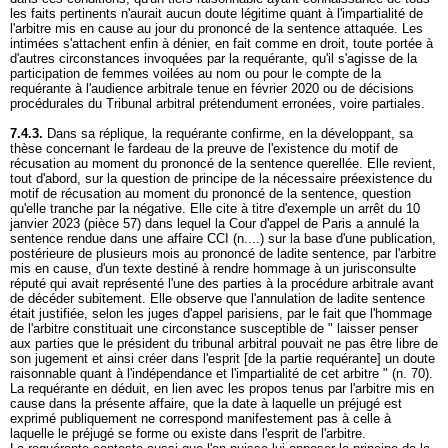
les faits pertinents n'aurait aucun doute légitime quant à l'impartialité de
l'arbitre mis en cause au jour du prononcé de la sentence attaquée. Les
intimées s'attachent enfin à dénier, en fait comme en droit, toute portée à
d'autres circonstances invoquées par la requérante, qu'il s'agisse de la
participation de femmes voilées au nom ou pour le compte de la
requérante à l'audience arbitrale tenue en février 2020 ou de décisions
procédurales du Tribunal arbitral prétendument erronées, voire partiales.
7.4.3.
Dans sa réplique, la requérante confirme, en la développant, sa
thèse concernant le fardeau de la preuve de l'existence du motif de
récusation au moment du prononcé de la sentence querellée. Elle revient,
tout d'abord, sur la question de principe de la nécessaire préexistence du
motif de récusation au moment du prononcé de la sentence, question
qu'elle tranche par la négative. Elle cite à titre d'exemple un arrêt du 10
janvier 2023 (pièce 57) dans lequel la Cour d'appel de Paris a annulé la
sentence rendue dans une affaire CCI (n....) sur la base d'une publication,
postérieure de plusieurs mois au prononcé de ladite sentence, par l'arbitre
mis en cause, d'un texte destiné à rendre hommage à un jurisconsulte
réputé qui avait représenté l'une des parties à la procédure arbitrale avant
de décéder subitement. Elle observe que l'annulation de ladite sentence
était justifiée, selon les juges d'appel parisiens, par le fait que l'hommage
de l'arbitre constituait une circonstance susceptible de " laisser penser
aux parties que le président du tribunal arbitral pouvait ne pas être libre de
son jugement et ainsi créer dans l'esprit [de la partie requérante] un doute
raisonnable quant à l'indépendance et l'impartialité de cet arbitre " (n. 70).
La requérante en déduit, en lien avec les propos tenus par l'arbitre mis en
cause dans la présente affaire, que la date à laquelle un préjugé est
exprimé publiquement ne correspond manifestement pas à celle à
laquelle le préjugé se forme ou existe dans l'esprit de l'arbitre.