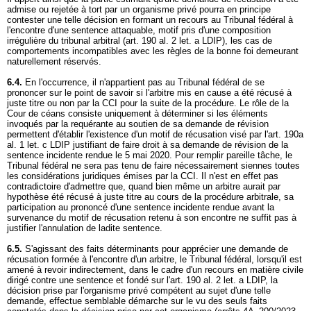
admise ou rejetée à tort par un organisme privé pourra en principe
contester une telle décision en formant un recours au Tribunal fédéral à
l'encontre d'une sentence attaquable, motif pris d'une composition
irrégulière du tribunal arbitral (
art. 190 al. 2 let. a LDIP
), les cas de
comportements incompatibles avec les règles de la bonne foi demeurant
naturellement réservés.
6.4.
En l'occurrence, il n'appartient pas au Tribunal fédéral de se
prononcer sur le point de savoir si l'arbitre mis en cause a été récusé à
juste titre ou non par la CCI pour la suite de la procédure. Le rôle de la
Cour de céans consiste uniquement à déterminer si les éléments
invoqués par la requérante au soutien de sa demande de révision
permettent d'établir l'existence d'un motif de récusation visé par l'
art. 190a
al. 1 let
. c LDIP justifiant de faire droit à sa demande de révision de la
sentence incidente rendue le 5 mai 2020. Pour remplir pareille tâche, le
Tribunal fédéral ne sera pas tenu de faire nécessairement siennes toutes
les considérations juridiques émises par la CCI. Il n'est en effet pas
contradictoire d'admettre que, quand bien même un arbitre aurait par
hypothèse été récusé à juste titre au cours de la procédure arbitrale, sa
participation au prononcé d'une sentence incidente rendue avant la
survenance du motif de récusation retenu à son encontre ne suffit pas à
justifier l'annulation de ladite sentence.
6.5.
S'agissant des faits déterminants pour apprécier une demande de
récusation formée à l'encontre d'un arbitre, le Tribunal fédéral, lorsqu'il est
amené à revoir indirectement, dans le cadre d'un recours en matière civile
dirigé contre une sentence et fondé sur l'
art. 190 al. 2 let. a LDIP
, la
décision prise par l'organisme privé compétent au sujet d'une telle
demande, effectue semblable démarche sur le vu des seuls faits