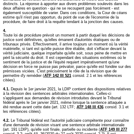
distincts. La réponse à apporter aux divers problèmes soulevés dans les
deux affaires en question - qui ne se recoupent pas forcément - est
également susceptible de varier. Dans ces conditions, la Cour de céans
estime qu'il n'est pas opportun, du point de vue de l'économie de la
procédure, de faire droit à la requête tendant à la jonction des causes.
4.
Toute loi de procédure prévoit un moment à partir duquel les décisions de
justice sont définitives, qu'elles émanent d'autorités étatiques ou de
tribunaux privés. Effectivement, il arrive toujours un moment où la vérité
matérielle, si tant est qu'elle puisse être établie, doit s'effacer devant la
vérité judiciaire, quelque imparfaite qu'elle soit, sous peine de mettre en
péril la sécurité du droit. Il est cependant des situations extrêmes où le
sentiment de la justice et de l'équité requiert impérativement qu'une
décision en force ne puisse pas prévaloir, parce qu'elle est fondée sur des
prémisses viciées. C'est précisément le rôle de la révision que de
permettre d'y remédier (
ATF 142 III 521
consid. 2.1 et les références
citées).
4.1.
Depuis le 1er janvier 2021, la LDIP contient des dispositions relatives
à la révision des sentences arbitrales internationales. Celles-ci
s'appliquent aux demandes de révision introduites devant le Tribunal
fédéral après le 1er janvier 2021, même lorsque la sentence attaquée a
été rendue avant cette date (
art. 132 LTF
;
ATF 148 III 436
consid. 3.1 et
les références citées).
4.2.
Le Tribunal fédéral est l'autorité judiciaire compétente pour connaître
d'une demande de révision visant une sentence arbitrale internationale
(
art. 191 LDIP
), qu'elle soit finale, partielle ou incidente (
ATF 149 III 277
consid. 3.2; arrêt 4A_36/2020 du 27 août 2020 consid. 2.2). Il est