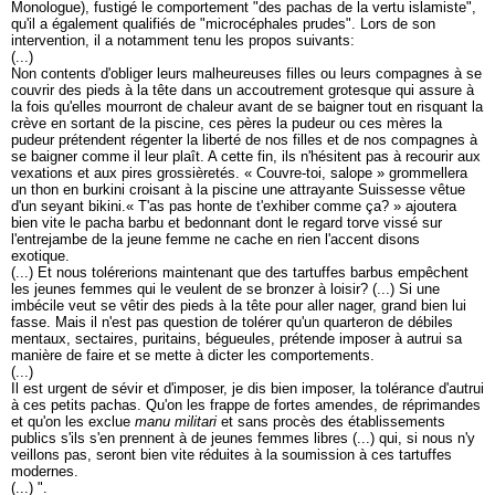
Monologue), fustigé le comportement "des pachas de la vertu islamiste",
qu'il a également qualifiés de "microcéphales prudes". Lors de son
intervention, il a notamment tenu les propos suivants:
(...)
Non contents d'obliger leurs malheureuses filles ou leurs compagnes à se
couvrir des pieds à la tête dans un accoutrement grotesque qui assure à
la fois qu'elles mourront de chaleur avant de se baigner tout en risquant la
crève en sortant de la piscine, ces pères la pudeur ou ces mères la
pudeur prétendent régenter la liberté de nos filles et de nos compagnes à
se baigner comme il leur plaît. A cette fin, ils n'hésitent pas à recourir aux
vexations et aux pires grossièretés. « Couvre-toi, salope » grommellera
un thon en burkini croisant à la piscine une attrayante Suissesse vêtue
d'un seyant bikini.« T'as pas honte de t'exhiber comme ça? » ajoutera
bien vite le pacha barbu et bedonnant dont le regard torve vissé sur
l'entrejambe de la jeune femme ne cache en rien l'accent disons
exotique.
(...) Et nous tolérerions maintenant que des tartuffes barbus empêchent
les jeunes femmes qui le veulent de se bronzer à loisir? (...) Si une
imbécile veut se vêtir des pieds à la tête pour aller nager, grand bien lui
fasse. Mais il n'est pas question de tolérer qu'un quarteron de débiles
mentaux, sectaires, puritains, bégueules, prétende imposer à autrui sa
manière de faire et se mette à dicter les comportements.
(...)
Il est urgent de sévir et d'imposer, je dis bien imposer, la tolérance d'autrui
à ces petits pachas. Qu'on les frappe de fortes amendes, de réprimandes
et qu'on les exclue
manu militari
et sans procès des établissements
publics s'ils s'en prennent à de jeunes femmes libres (...) qui, si nous n'y
veillons pas, seront bien vite réduites à la soumission à ces tartuffes
modernes.
(...) ".