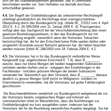
sich um ein Standardexperiment gehandelt, das in Lehrmitteln
beschrieben worden sei. Sein Verhalten sei deshalb durchaus
entschuldbar gewesen.
4.4.
Der Begriff der Grobfahrlässigkeit als unbestimmter Rechtsbegriff
unterliegt grundsätzlich als Rechtsfrage einer uneingeschränkten
Überprüfung durch das Bundesgericht (vgl. Urteile 8C_7/2012 vom 4. April
2012 E. 4.1; 2A.585/2004 vom 11. Januar 2005 E. 4). Praxisgemäss
verfügt aber das Sachgericht bei der Verschuldensbeurteilung über einen
gewissen Beurteilungsspielraum, in den das Bundesgericht nur mit
Zurückhaltung eingreift, namentlich wenn die Vorinstanz Tatsachen
berücksichtigt hat, die für den Entscheid keine Rolle spielen dürfen oder
umgekehrt Umstände ausser Betracht gelassen hat, die hätten beachtet
werden müssen (Urteil 4C.286/2003 vom 18. Februar 2004 E. 4.2.
4.5.
Die Vorinstanz hat in für das Bundesgericht verbindlicher Weise
festgestellt (vgl. angefochtener Entscheid E. 7.4), dass B.________
wusste, dass nur kleine Mengen der beiden reagierenden Substanzen
verrieben werden durften und er - entgegen den Empfehlungen in der
Fachliteratur - trotzdem grössere Mengen der beiden Substanzen
verwendet hat. Namentlich aus dem Umstand, dass B.________ überaus
deutlich zu grosse Mengen Stoff (nicht im Milligramm- sondern im
Grammbereich) verwendete, hat die Vorinstanz auf grobe Fahrlässigkeit
geschlossen.
Die Beschwerdeführerin wiederholt vor Bundesgericht weitgehend die vor
der Vorinstanz bereits vorgebrachten Rügen und kritisiert am
vorinstanzlichen Urteil im Wesentlichen, dass die Ausführungen zur
Grobfahrlässigkeit nur kurz ausgefallen seien. Indessen hat die
Vorinstanz die für die Beurteilung wesentlichen Aspekte dargelegt. Sie hat