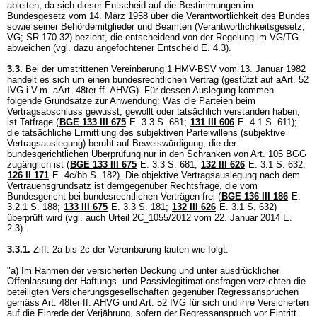
ableiten, da sich dieser Entscheid auf die Bestimmungen im
Bundesgesetz vom 14. März 1958 über die Verantwortlichkeit des Bundes
sowie seiner Behördemitglieder und Beamten (Verantwortlichkeitsgesetz,
VG; SR 170.32) bezieht, die entscheidend von der Regelung im VG/TG
abweichen (vgl. dazu angefochtener Entscheid E. 4.3).
3.3.
Bei der umstrittenen Vereinbarung 1 HMV-BSV vom 13. Januar 1982
handelt es sich um einen bundesrechtlichen Vertrag (gestützt auf aArt. 52
IVG i.V.m. aArt. 48ter ff. AHVG). Für dessen Auslegung kommen
folgende Grundsätze zur Anwendung: Was die Parteien beim
Vertragsabschluss gewusst, gewollt oder tatsächlich verstanden haben,
ist Tatfrage (
BGE 133 III 675
E. 3.3 S. 681;
131 III 606
E. 4.1 S. 611);
die tatsächliche Ermittlung des subjektiven Parteiwillens (subjektive
Vertragsauslegung) beruht auf Beweiswürdigung, die der
bundesgerichtlichen Überprüfung nur in den Schranken von
Art. 105 BGG
zugänglich ist (
BGE 133 III 675
E. 3.3 S. 681;
132 III 626
E. 3.1 S. 632;
126 II 171
E. 4c/bb S. 182). Die objektive Vertragsauslegung nach dem
Vertrauensgrundsatz ist demgegenüber Rechtsfrage, die vom
Bundesgericht bei bundesrechtlichen Verträgen frei (
BGE 136 III 186
E.
3.2.1 S. 188;
133 III 675
E. 3.3 S. 181;
132 III 626
E. 3.1 S. 632)
überprüft wird (vgl. auch Urteil 2C_1055/2012 vom 22. Januar 2014 E.
2.3).
3.3.1.
Ziff. 2a bis 2c der Vereinbarung lauten wie folgt:
"a) Im Rahmen der versicherten Deckung und unter ausdrücklicher
Offenlassung der Haftungs- und Passivlegitimationsfragen verzichten die
beteiligten Versicherungsgesellschaften gegenüber Regressansprüchen
gemäss
Art. 48ter ff. AHVG
und
Art. 52 IVG
für sich und ihre Versicherten
auf die Einrede der Verjährung, sofern der Regressanspruch vor Eintritt