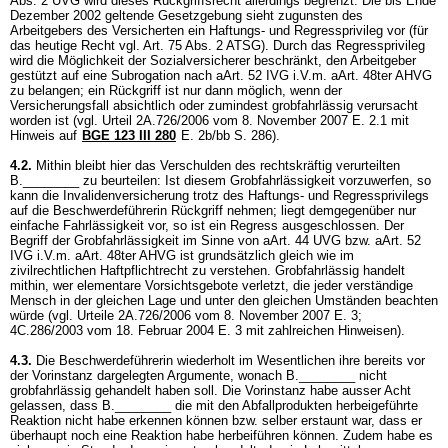
Abs. 2 UVG wird dieses Rückgriffsrecht allerdings begrenzt: Die bis Ende
Dezember 2002 geltende Gesetzgebung sieht zugunsten des
Arbeitgebers des Versicherten ein Haftungs- und Regressprivileg vor (für
das heutige Recht vgl.
Art. 75 Abs. 2 ATSG
). Durch das Regressprivileg
wird die Möglichkeit der Sozialversicherer beschränkt, den Arbeitgeber
gestützt auf eine Subrogation nach aArt. 52 IVG i.V.m. aArt. 48ter AHVG
zu belangen; ein Rückgriff ist nur dann möglich, wenn der
Versicherungsfall absichtlich oder zumindest grobfahrlässig verursacht
worden ist (vgl. Urteil 2A.726/2006 vom 8. November 2007 E. 2.1 mit
Hinweis auf
BGE 123 III 280
E. 2b/bb S. 286).
4.2.
Mithin bleibt hier das Verschulden des rechtskräftig verurteilten
B.________ zu beurteilen: Ist diesem Grobfahrlässigkeit vorzuwerfen, so
kann die Invalidenversicherung trotz des Haftungs- und Regressprivilegs
auf die Beschwerdeführerin Rückgriff nehmen; liegt demgegenüber nur
einfache Fahrlässigkeit vor, so ist ein Regress ausgeschlossen. Der
Begriff der Grobfahrlässigkeit im Sinne von aArt. 44 UVG bzw. aArt. 52
IVG i.V.m. aArt. 48ter AHVG ist grundsätzlich gleich wie im
zivilrechtlichen Haftpflichtrecht zu verstehen. Grobfahrlässig handelt
mithin, wer elementare Vorsichtsgebote verletzt, die jeder verständige
Mensch in der gleichen Lage und unter den gleichen Umständen beachten
würde (vgl. Urteile 2A.726/2006 vom 8. November 2007 E. 3;
4C.286/2003 vom 18. Februar 2004 E. 3 mit zahlreichen Hinweisen).
4.3.
Die Beschwerdeführerin wiederholt im Wesentlichen ihre bereits vor
der Vorinstanz dargelegten Argumente, wonach B.________ nicht
grobfahrlässig gehandelt haben soll. Die Vorinstanz habe ausser Acht
gelassen, dass B.________ die mit den Abfallprodukten herbeigeführte
Reaktion nicht habe erkennen können bzw. selber erstaunt war, dass er
überhaupt noch eine Reaktion habe herbeiführen können. Zudem habe es