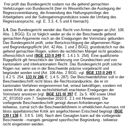
Frei prüft das Bundesgericht sodann nur die geltend gemachten
Verletzungen von Bundesrecht (hier im Wesentlichen die Auslegung der
Regressvereinbarung, die Anwendung des Haftungsprivilegs des
Arbeitgebers und der Subrogationsgrundsätze sowie der Umfang des
Regressanspruchs, vgl. E. 3.3, 4, 5 und 6 hiernach).
1.4.
Das Bundesgericht wendet das Recht von Amtes wegen an (
Art. 106
Abs. 1 BGG
). Es ist folglich weder an die in der Beschwerde geltend
gemachten Argumente noch an die Erwägungen der Vorinstanz gebunden.
Das Bundesgericht prüft, unter Berücksichtigung der allgemeinen Rüge-
und Begründungspflicht (
Art. 42 Abs. 1 und 2 BGG
), grundsätzlich nur die
geltend gemachten Rügen, sofern die rechtlichen Mängel nicht geradezu
offensichtlich sind (
BGE 133 II 249
E. 1.4.1 S. 254). Eine qualifizierte
Rügepflicht gilt hinsichtlich der Verletzung von Grundrechten und von
kantonalem und interkantonalem Recht. Das Bundesgericht prüft solche
Rügen nur, wenn sie in der Beschwerde präzise vorgebracht und
begründet worden sind (
Art. 106 Abs. 2 BGG
; vgl.
BGE 133 II 249
E.
1.4.2 S. 254;
133 IV 286
E. 1.4 S. 287). Der Beschwerdeführer soll in der
Beschwerdeschrift nicht bloss die Rechtsstandpunkte, die er im
kantonalen Verfahren eingenommen hat, erneut bekräftigen, sondern mit
seiner Kritik an den als rechtsfehlerhaft erachteten Erwägungen der
Vorinstanz ansetzen (vgl.
BGE 121 III 397
E. 2a S. 400 sowie Urteil
2C_87/2010 vom 7. September 2010 E. 2.1 mit Hinweisen). Die
vorliegende Beschwerdeschrift genügt diesen Anforderungen nur
teilweise, zumal sich die Beschwerdeführerin in erheblichem Ausmass mit
bloss appellatorischer Kritik am angefochtenen Entscheid begnügt (
BGE
139 I 138
E. 3.8 S. 144). Nach dem Gesagten kann auf die vorliegende
Beschwerde - mangels genügend spezifischer Begründung - teilweise
nicht eingetreten werden.