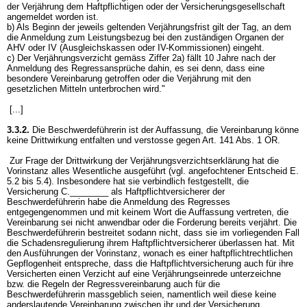
der Verjährung dem Haftpflichtigen oder der Versicherungsgesellschaft
angemeldet worden ist.
b) Als Beginn der jeweils geltenden Verjährungsfrist gilt der Tag, an dem
die Anmeldung zum Leistungsbezug bei den zuständigen Organen der
AHV oder IV (Ausgleichskassen oder IV-Kommissionen) eingeht.
c) Der Verjährungsverzicht gemäss Ziffer 2a) fällt 10 Jahre nach der
Anmeldung des Regressansprüche dahin, es sei denn, dass eine
besondere Vereinbarung getroffen oder die Verjährung mit den
gesetzlichen Mitteln unterbrochen wird."
[...]
3.3.2.
Die Beschwerdeführerin ist der Auffassung, die Vereinbarung könne
keine Drittwirkung entfalten und verstosse gegen
Art. 141 Abs. 1 OR
.
Zur Frage der Drittwirkung der Verjährungsverzichtserklärung hat die
Vorinstanz alles Wesentliche ausgeführt (vgl. angefochtener Entscheid E.
5.2 bis 5.4). Insbesondere hat sie verbindlich festgestellt, die
Versicherung C.________ als Haftpflichtversicherer der
Beschwerdeführerin habe die Anmeldung des Regresses
entgegengenommen und mit keinem Wort die Auffassung vertreten, die
Vereinbarung sei nicht anwendbar oder die Forderung bereits verjährt. Die
Beschwerdeführerin bestreitet sodann nicht, dass sie im vorliegenden Fall
die Schadensregulierung ihrem Haftpflichtversicherer überlassen hat. Mit
den Ausführungen der Vorinstanz, wonach es einer haftpflichtrechtlichen
Gepflogenheit entspreche, dass die Haftpflichtversicherung auch für ihre
Versicherten einen Verzicht auf eine Verjährungseinrede unterzeichne
bzw. die Regeln der Regressvereinbarung auch für die
Beschwerdeführerin massgeblich seien, namentlich weil diese keine
anderslautende Vereinbarung zwischen ihr und der Versicherung