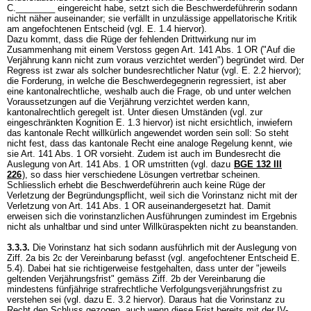
C.________ eingereicht habe, setzt sich die Beschwerdeführerin sodann
nicht näher auseinander; sie verfällt in unzulässige appellatorische Kritik
am angefochtenen Entscheid (vgl. E. 1.4 hiervor).
Dazu kommt, dass die Rüge der fehlenden Drittwirkung nur im
Zusammenhang mit einem Verstoss gegen
Art. 141 Abs. 1 OR
("Auf die
Verjährung kann nicht zum voraus verzichtet werden") begründet wird. Der
Regress ist zwar als solcher bundesrechtlicher Natur (vgl. E. 2.2 hiervor);
die Forderung, in welche die Beschwerdegegnerin regressiert, ist aber
eine kantonalrechtliche, weshalb auch die Frage, ob und unter welchen
Voraussetzungen auf die Verjährung verzichtet werden kann,
kantonalrechtlich geregelt ist. Unter diesen Umständen (vgl. zur
eingeschränkten Kognition E. 1.3 hiervor) ist nicht ersichtlich, inwiefern
das kantonale Recht willkürlich angewendet worden sein soll: So steht
nicht fest, dass das kantonale Recht eine analoge Regelung kennt, wie
sie
Art. 141 Abs. 1 OR
vorsieht. Zudem ist auch im Bundesrecht die
Auslegung von
Art. 141 Abs. 1 OR
umstritten (vgl. dazu
BGE 132 III
226
), so dass hier verschiedene Lösungen vertretbar scheinen.
Schliesslich erhebt die Beschwerdeführerin auch keine Rüge der
Verletzung der Begründungspflicht, weil sich die Vorinstanz nicht mit der
Verletzung von
Art. 141 Abs. 1 OR
auseinandergesetzt hat. Damit
erweisen sich die vorinstanzlichen Ausführungen zumindest im Ergebnis
nicht als unhaltbar und sind unter Willküraspekten nicht zu beanstanden.
3.3.3.
Die Vorinstanz hat sich sodann ausführlich mit der Auslegung von
Ziff. 2a bis 2c der Vereinbarung befasst (vgl. angefochtener Entscheid E.
5.4). Dabei hat sie richtigerweise festgehalten, dass unter der "jeweils
geltenden Verjährungsfrist" gemäss Ziff. 2b der Vereinbarung die
mindestens fünfjährige strafrechtliche Verfolgungsverjährungsfrist zu
verstehen sei (vgl. dazu E. 3.2 hiervor). Daraus hat die Vorinstanz zu
Recht den Schluss gezogen, auch wenn diese Frist bereits mit der IV-