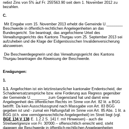
nebst Zins von 5% auf Fr. 255'563.90 seit dem 1. November 2012 zu
bezahlen.
C.
Mit Eingabe vom 15. November 2013 erhebt die Gemeinde U.________
Beschwerde in öffentlich-rechtlichen Angelegenheiten an das
Bundesgericht. Sie beantragt, das angefochtene Urteil des
Verwaltungsgerichts des Kantons Thurgau vom 25. September 2013 sei
aufzuheben und die Klage der Eidgenössischen Invalidenversicherung
abzuweisen.
Die Beschwerdegegnerin und das Verwaltungsgericht des Kantons
Thurgau beantragen die Abweisung der Beschwerde.
Erwägungen:
1.
1.1.
Angefochten ist ein letztinstanzlicher kantonaler Endentscheid, der
Schadenersatzansprüche bzw. eine Forderung aus Regress gegenüber
der Gemeinde U.________ zum Gegenstand hat und damit eine
Angelegenheit des öffentlichen Rechts im Sinne von
Art. 82 lit. a BGG
betrifft. Da kein Ausschlussgrund nach Massgabe von
Art. 83 BGG
gegeben ist und - zumal ein Haftungsfall im Sinne von
Art. 85 Abs. 1 lit. a
BGG
(d.h. eine vermögensrechtliche Angelegenheit) im Streit liegt (vgl.
BGE 134 V 138
E. 1.2.2 S. 141 f. mit Hinweisen) - auch die
Streitwertgrenze von Fr. 30'000.-- offensichtlich erreicht wird, steht
dagegen die Beschwerde in öffentlich-rechtlichen Angelegenheiten