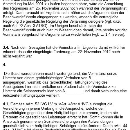
Anmeldung im Mai 2001 zu laufen begonnen hätte, wäre die Anmeldung
des Regresses am 26. November 2002 noch während der Verjährungsfrist
erfolgt. Damit braucht im Ergebnis nicht näher auf die Argumentation der
Beschwerdeführerin eingegangen zu werden, wonach die vertragliche
Regelung die gesetzliche Regelung der Verjährung derogiere (vgl. dazu
auch
Art. 72 Abs. 3 ATSG
). Im Übrigen beschränkt sich die
Beschwerdeführerin auch hier im Wesentlichen darauf, ihre bereits vor der
Vorinstanz vorgebrachten Argumente zu wiederholen (vgl. E. 1.4 hiervor).
3.4.
Nach dem Gesagten hat die Vorinstanz im Ergebnis damit willkürfrei
erkannt, dass die eingeklagte Forderung am 22. November 2012 noch
nicht verjährt war.
4.
Die Beschwerdeführerin macht weiter geltend, die Vorinstanz sei zu
Unrecht von einem grobfahrlässigen Verhalten von B.________
ausgegangen, weshalb das (altrechtliche) Haftungsprivileg des
Arbeitgebers hier nicht entfallen sei. Zudem habe die Vorinstanz zu
Unrecht ein Selbstverschulden von A.________ und damit verbunden eine
reduzierte Haftungsquote verneint.
4.1.
Gemäss aArt. 52 IVG i.V.m. aArt. 48ter AHVG subrogiert die
Versicherung in jenem Umfang in die Ansprüche, welche dem
Geschädigten gegenüber dem Haftpflichtigen zukommen, in dem sie
Ersterem die gesetzlichen Leistungen erbracht hat. Somit können die in
Anspruch genommenen Sozialversicherungen ihre Aufwendungen
grundsätzlich vom haftpflichtigen Schädiger zurückfordern. Durch aArt. 44