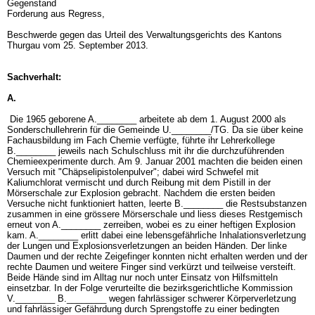
Gegenstand
Forderung aus Regress,
Beschwerde gegen das Urteil des Verwaltungsgerichts des Kantons
Thurgau vom 25. September 2013.
Sachverhalt:
A.
Die 1965 geborene A.________ arbeitete ab dem 1. August 2000 als
Sonderschullehrerin für die Gemeinde U.________/TG. Da sie über keine
Fachausbildung im Fach Chemie verfügte, führte ihr Lehrerkollege
B.________ jeweils nach Schulschluss mit ihr die durchzuführenden
Chemieexperimente durch. Am 9. Januar 2001 machten die beiden einen
Versuch mit "Chäpselipistolenpulver"; dabei wird Schwefel mit
Kaliumchlorat vermischt und durch Reibung mit dem Pistill in der
Mörserschale zur Explosion gebracht. Nachdem die ersten beiden
Versuche nicht funktioniert hatten, leerte B.________ die Restsubstanzen
zusammen in eine grössere Mörserschale und liess dieses Restgemisch
erneut von A.________ zerreiben, wobei es zu einer heftigen Explosion
kam. A.________ erlitt dabei eine lebensgefährliche Inhalationsverletzung
der Lungen und Explosionsverletzungen an beiden Händen. Der linke
Daumen und der rechte Zeigefinger konnten nicht erhalten werden und der
rechte Daumen und weitere Finger sind verkürzt und teilweise versteift.
Beide Hände sind im Alltag nur noch unter Einsatz von Hilfsmitteln
einsetzbar. In der Folge verurteilte die bezirksgerichtliche Kommission
V.________ B.________ wegen fahrlässiger schwerer Körperverletzung
und fahrlässiger Gefährdung durch Sprengstoffe zu einer bedingten