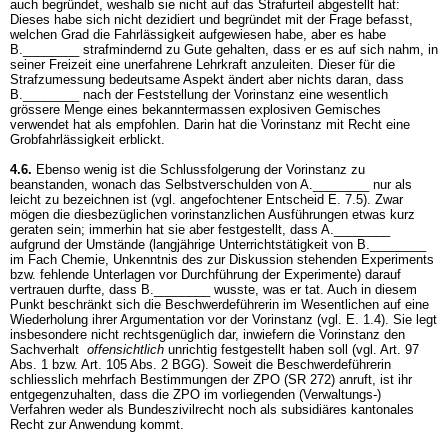
auch begründet, weshalb sie nicht auf das Strafurteil abgestellt hat:
Dieses habe sich nicht dezidiert und begründet mit der Frage befasst,
welchen Grad die Fahrlässigkeit aufgewiesen habe, aber es habe
B.________ strafmindernd zu Gute gehalten, dass er es auf sich nahm, in
seiner Freizeit eine unerfahrene Lehrkraft anzuleiten. Dieser für die
Strafzumessung bedeutsame Aspekt ändert aber nichts daran, dass
B.________ nach der Feststellung der Vorinstanz eine wesentlich
grössere Menge eines bekanntermassen explosiven Gemisches
verwendet hat als empfohlen. Darin hat die Vorinstanz mit Recht eine
Grobfahrlässigkeit erblickt.
4.6.
Ebenso wenig ist die Schlussfolgerung der Vorinstanz zu
beanstanden, wonach das Selbstverschulden von A.________ nur als
leicht zu bezeichnen ist (vgl. angefochtener Entscheid E. 7.5). Zwar
mögen die diesbezüglichen vorinstanzlichen Ausführungen etwas kurz
geraten sein; immerhin hat sie aber festgestellt, dass A.________
aufgrund der Umstände (langjährige Unterrichtstätigkeit von B.________
im Fach Chemie, Unkenntnis des zur Diskussion stehenden Experiments
bzw. fehlende Unterlagen vor Durchführung der Experimente) darauf
vertrauen durfte, dass B.________ wusste, was er tat. Auch in diesem
Punkt beschränkt sich die Beschwerdeführerin im Wesentlichen auf eine
Wiederholung ihrer Argumentation vor der Vorinstanz (vgl. E. 1.4). Sie legt
insbesondere nicht rechtsgenüglich dar, inwiefern die Vorinstanz den
Sachverhalt
offensichtlich
unrichtig festgestellt haben soll (vgl. Art. 97
Abs. 1 bzw.
Art. 105 Abs. 2 BGG
). Soweit die Beschwerdeführerin
schliesslich mehrfach Bestimmungen der ZPO (SR 272) anruft, ist ihr
entgegenzuhalten, dass die ZPO im vorliegenden (Verwaltungs-)
Verfahren weder als Bundeszivilrecht noch als subsidiäres kantonales
Recht zur Anwendung kommt.