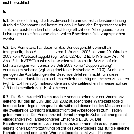
nicht ersichtlich.
6.
6.1.
Schliesslich rügt die Beschwerdeführerin die Schadensberechnung
durch die Vorinstanz und bestreitet den Umfang des Regressanspruchs.
Trotz der bestehenden Lohnfortzahlungspflicht des Arbeitgebers seien
Leistungen unter Annahme eines vollen Erwerbsausfalls zugesprochen
worden.
6.2.
Die Vorinstanz hat dazu für das Bundesgericht verbindlich
festgestellt, dass A.________ vom 1. August 2002 bis zum 20. Oktober
2003 kein Wartezeittaggeld (vgl. aArt. 52 Abs. 2 lit. b IVG bzw.
Art. 74
Abs. 2 lit. b ATSG
) ausbezahlt worden sei, womit in Bezug auf die
Lohnzahlungen von Januar bis Juli 2003 keine "Doppelzahlung"
vorzuliegen scheine (vgl. angefochtener Entscheid E. 10.3). Auch hier
genügen die Ausführungen der Beschwerdeführerin nicht, um diese
Sachverhaltsdarstellung als offensichtlich unrichtig erscheinen zu lassen
(vgl. E. 1.4 hiervor). Insbesondere sind die zahlreichen Hinweise auf die
ZPO unbeachtlich (vgl. E. 4.7 hiervor).
6.3.
Die Beschwerdeführerin machte sodann schon vor der Vorinstanz
geltend, für das im Juni und Juli 2002 ausgerichtete Wartezeittaggeld
bestehe kein Regressanspruch, da während diesen beiden Monaten noch
die zweijährige Lohnfortzahlungspflicht der Arbeitgeberin zum Tragen
gekommen sei. Die Vorinstanz ist darauf mangels Substantiierung nicht
eingegangen (vgl. angefochtener Entscheid E. 10.3). Der
Beschwerdeführerin ist zwar insofern zuzustimmen, dass aufgrund der
gesetzlichen Lohnfortzahlungspflicht des Arbeitgebers das für die gleiche
Periode geltend gemachte Wartezeittaggeld nicht zum Regress