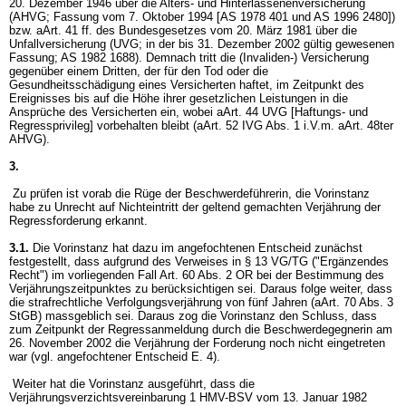
20. Dezember 1946 über die Alters- und Hinterlassenenversicherung
(AHVG; Fassung vom 7. Oktober 1994 [AS 1978 401 und AS 1996 2480])
bzw. aArt. 41 ff. des Bundesgesetzes vom 20. März 1981 über die
Unfallversicherung (UVG; in der bis 31. Dezember 2002 gültig gewesenen
Fassung; AS 1982 1688). Demnach tritt die (Invaliden-) Versicherung
gegenüber einem Dritten, der für den Tod oder die
Gesundheitsschädigung eines Versicherten haftet, im Zeitpunkt des
Ereignisses bis auf die Höhe ihrer gesetzlichen Leistungen in die
Ansprüche des Versicherten ein, wobei aArt. 44 UVG [Haftungs- und
Regressprivileg] vorbehalten bleibt (aArt. 52 IVG Abs. 1 i.V.m. aArt. 48ter
AHVG).
3.
Zu prüfen ist vorab die Rüge der Beschwerdeführerin, die Vorinstanz
habe zu Unrecht auf Nichteintritt der geltend gemachten Verjährung der
Regressforderung erkannt.
3.1.
Die Vorinstanz hat dazu im angefochtenen Entscheid zunächst
festgestellt, dass aufgrund des Verweises in
§ 13 VG
/TG ("Ergänzendes
Recht") im vorliegenden Fall
Art. 60 Abs. 2 OR
bei der Bestimmung des
Verjährungszeitpunktes zu berücksichtigen sei. Daraus folge weiter, dass
die strafrechtliche Verfolgungsverjährung von fünf Jahren (aArt. 70 Abs. 3
StGB) massgeblich sei. Daraus zog die Vorinstanz den Schluss, dass
zum Zeitpunkt der Regressanmeldung durch die Beschwerdegegnerin am
26. November 2002 die Verjährung der Forderung noch nicht eingetreten
war (vgl. angefochtener Entscheid E. 4).
Weiter hat die Vorinstanz ausgeführt, dass die
Verjährungsverzichtsvereinbarung 1 HMV-BSV vom 13. Januar 1982