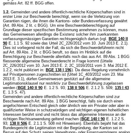
gemäss
Art. 82 ff. BGG
offen.
1.2.
Gemeinden und andere öffentlich-rechtliche Körperschaften sind in
erster Linie zur Beschwerde berechtigt, wenn sie die Verletzung von
Garantien rügen, die ihnen die Kantons- oder Bundesverfassung gewährt
(
Art. 89 Abs. 2 lit. c BGG
). Um eine Beschwerdeberechtigung auf
Grundlage dieser spezifischen Bestimmung annehmen zu können, muss
das Gemeinwesen allerdings die Existenz solcher ihm zuerkannten
verfassungsmässigen Garantien rechtsgenüglich dartun (vgl.
BGE 140 II
90
E. 1.1 S. 92 sowie das Urteil 2C_226/2012 vom 10. Juni 2013 E. 2.1).
Dies ist vorliegend nicht der Fall, da sich die Beschwerdeführerin nicht
auf
Art. 89 Abs. 2 lit. c BGG
beruft, so dass im Hinblick auf die
Berechtigung zur Beschwerde allenfalls noch das aus
Art. 89 Abs. 1 BGG
fliessende allgemeine Beschwerderecht in Frage kommt (Urteile
2C_226/2012 vom 10. Juni 2013 E. 2; 2C_1016/2011 vom 3. Mai 2012 E.
1.2.2, nicht publiziert in:
BGE 138 I 196
). Da diese Regelung vornehmlich
auf Privatpersonen zugeschnitten ist (Urteil 1C_403/2012 vom 23. Mai
2013 E. 3.1), dürfen Gemeinwesen gestützt auf die allgemeine
Legitimationsklausel nur restriktiv zur Beschwerdeführung zugelassen
werden (
BGE 140 II 90
E. 1.2 S. 93;
138 II 506
E. 2.1.2 S. 509
;
135 I 43
E. 1.3 S. 47).
Gemeinden und andere öffentlich-rechtliche Körperschaften sind zur
Beschwerde nach
Art. 89 Abs. 1 BGG
berechtigt, falls sie durch einen
angefochtenen Entscheid gleich oder ähnlich wie ein Privater oder aber in
qualifizierter Weise in schutzwürdigen und wichtigen eigenen hoheitlichen
Interessen berührt sind und nicht bloss das allgemeine Interesse an der
richtigen Rechtsanwendung geltend machen (
BGE 140 I 90
E. 1.2.2 S.
93;
138 II 506
E. 2.1.1 S. 508 mit Hinweisen). Ebenfalls bejaht hat das
Bundesgericht die Legitimation mit der Begründung, der Kanton sei in
Bezug auf den Schutz seines Verwaltungs- oder Finanzvermögens analog