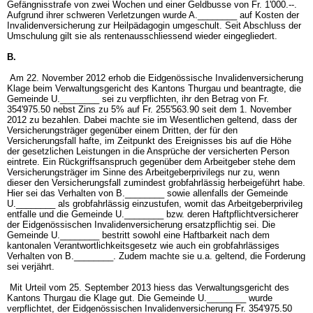
Gefängnisstrafe von zwei Wochen und einer Geldbusse von Fr. 1'000.--.
Aufgrund ihrer schweren Verletzungen wurde A.________ auf Kosten der
Invalidenversicherung zur Heilpädagogin umgeschult. Seit Abschluss der
Umschulung gilt sie als rentenausschliessend wieder eingegliedert.
B.
Am 22. November 2012 erhob die Eidgenössische Invalidenversicherung
Klage beim Verwaltungsgericht des Kantons Thurgau und beantragte, die
Gemeinde U.________ sei zu verpflichten, ihr den Betrag von Fr.
354'975.50 nebst Zins zu 5% auf Fr. 255'563.90 seit dem 1. November
2012 zu bezahlen. Dabei machte sie im Wesentlichen geltend, dass der
Versicherungsträger gegenüber einem Dritten, der für den
Versicherungsfall hafte, im Zeitpunkt des Ereignisses bis auf die Höhe
der gesetzlichen Leistungen in die Ansprüche der versicherten Person
eintrete. Ein Rückgriffsanspruch gegenüber dem Arbeitgeber stehe dem
Versicherungsträger im Sinne des Arbeitgeberprivilegs nur zu, wenn
dieser den Versicherungsfall zumindest grobfahrlässig herbeigeführt habe.
Hier sei das Verhalten von B.________ sowie allenfalls der Gemeinde
U.________ als grobfahrlässig einzustufen, womit das Arbeitgeberprivileg
entfalle und die Gemeinde U.________ bzw. deren Haftpflichtversicherer
der Eidgenössischen Invalidenversicherung ersatzpflichtig sei. Die
Gemeinde U.________ bestritt sowohl eine Haftbarkeit nach dem
kantonalen Verantwortlichkeitsgesetz wie auch ein grobfahrlässiges
Verhalten von B.________. Zudem machte sie u.a. geltend, die Forderung
sei verjährt.
Mit Urteil vom 25. September 2013 hiess das Verwaltungsgericht des
Kantons Thurgau die Klage gut. Die Gemeinde U.________ wurde
verpflichtet, der Eidgenössischen Invalidenversicherung Fr. 354'975.50