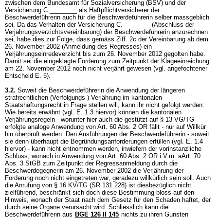
zwischen dem Bundesamt für Sozialversicherung (BSV) und der
Versicherung C.________ als Haftpflichtversicherer der
Beschwerdeführerin auch für die Beschwerdeführerin selber massgeblich
sei. Da das Verhalten der Versicherung C.________ (Abschluss der
Verjährungsverzichtsvereinbarung) der Beschwerdeführerin anzurechnen
sei, habe dies zur Folge, dass gemäss Ziff. 2c der Vereinbarung ab dem
26. November 2002 (Anmeldung des Regresses) ein
Verjährungseinredeverzicht bis zum 26. November 2012 gegolten habe.
Damit sei die eingeklagte Forderung zum Zeitpunkt der Klageeinreichung
am 22. November 2012 noch nicht verjährt gewesen (vgl. angefochtener
Entscheid E. 5).
3.2.
Soweit die Beschwerdeführerin die Anwendung der längeren
strafrechtlichen (Verfolgungs-) Verjährung im kantonalen
Staatshaftungsrecht in Frage stellen will, kann ihr nicht gefolgt werden:
Wie bereits erwähnt (vgl. E. 1.3 hiervor) können die kantonalen
Verjährungsregeln - worunter hier auch die gestützt auf
§ 13 VG
/TG
erfolgte analoge Anwendung von
Art. 60 Abs. 2 OR
fällt - nur auf Willkür
hin überprüft werden. Den Ausführungen der Beschwerdeführerin - soweit
sie denn überhaupt die Begründungsanforderungen erfüllen (vgl. E. 1.4
hiervor) - kann nicht entnommen werden, inwiefern der vorinstanzliche
Schluss, wonach in Anwendung von
Art. 60 Abs. 2 OR
i.V.m. aArt. 70
Abs. 3 StGB zum Zeitpunkt der Regressanmeldung durch die
Beschwerdegegnerin am 26. November 2002 die Verjährung der
Forderung noch nicht eingetreten war, geradezu willkürlich sein soll. Auch
die Anrufung von
§ 16 KV/TG
(SR 131.228) ist diesbezüglich nicht
zielführend, beschränkt sich doch diese Bestimmung bloss auf den
Hinweis, wonach der Staat nach dem Gesetz für den Schaden haftet, der
durch seine Organe verursacht wird. Schliesslich kann die
Beschwerdeführerin aus
BGE 126 II 145
nichts zu ihren Gunsten