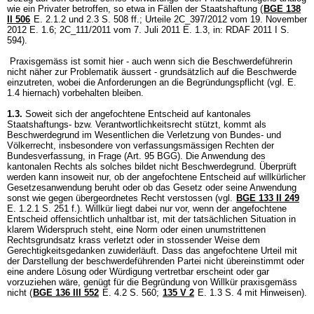
wie ein Privater betroffen, so etwa in Fällen der Staatshaftung (
BGE 138
II 506
E. 2.1.2 und 2.3 S. 508 ff.; Urteile 2C_397/2012 vom 19. November
2012 E. 1.6; 2C_111/2011 vom 7. Juli 2011 E. 1.3, in: RDAF 2011 I S.
594).
Praxisgemäss ist somit hier - auch wenn sich die Beschwerdeführerin
nicht näher zur Problematik äussert - grundsätzlich auf die Beschwerde
einzutreten, wobei die Anforderungen an die Begründungspflicht (vgl. E.
1.4 hiernach) vorbehalten bleiben.
1.3.
Soweit sich der angefochtene Entscheid auf kantonales
Staatshaftungs- bzw. Verantwortlichkeitsrecht stützt, kommt als
Beschwerdegrund im Wesentlichen die Verletzung von Bundes- und
Völkerrecht, insbesondere von verfassungsmässigen Rechten der
Bundesverfassung, in Frage (
Art. 95 BGG
). Die Anwendung des
kantonalen Rechts als solches bildet nicht Beschwerdegrund. Überprüft
werden kann insoweit nur, ob der angefochtene Entscheid auf willkürlicher
Gesetzesanwendung beruht oder ob das Gesetz oder seine Anwendung
sonst wie gegen übergeordnetes Recht verstossen (vgl.
BGE 133 II 249
E. 1.2.1 S. 251 f.). Willkür liegt dabei nur vor, wenn der angefochtene
Entscheid offensichtlich unhaltbar ist, mit der tatsächlichen Situation in
klarem Widerspruch steht, eine Norm oder einen unumstrittenen
Rechtsgrundsatz krass verletzt oder in stossender Weise dem
Gerechtigkeitsgedanken zuwiderläuft. Dass das angefochtene Urteil mit
der Darstellung der beschwerdeführenden Partei nicht übereinstimmt oder
eine andere Lösung oder Würdigung vertretbar erscheint oder gar
vorzuziehen wäre, genügt für die Begründung von Willkür praxisgemäss
nicht (
BGE 136 III 552
E. 4.2 S. 560;
135 V 2
E. 1.3 S. 4 mit Hinweisen).