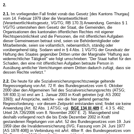
2.
2.1.
Im vorliegenden Fall findet vorab das Gesetz [des Kantons Thurgau]
vom 14. Februar 1979 über die Verantwortlichkeit
(Verantwortlichkeitsgesetz, VG/TG; RB 170.3) Anwendung. Gemäss
§ 1
VG
/TG unterstehen dem Gesetz der Staat, die Gemeinden, die
Organisationen des kantonalen öffentlichen Rechtes mit eigener
Rechtspersönlichkeit und die Personen, die mit öffentlichen Aufgaben
dieser Gemeinwesen betraut sind, seien sie Behördemitglieder oder
Mitarbeitende, seien sie vollamtlich, nebenamtlich, ständig oder
vorübergehend tätig. Sodann wird in
§ 4 Abs. 1 VG
/TG der Grundsatz der
Haftung des Staates gegenüber Dritten unter der Marginalie "Haftung aus
widerrechtlicher Tätigkeit" wie folgt umschrieben: "Der Staat haftet für den
Schaden, den eine mit öffentlichen Aufgaben betraute Person in
Ausübung amtlicher Verrichtungen einem Dritten dadurch zufügt, dass sie
dessen Rechte verletzt."
2.2.
Die heute für alle Sozialversicherungsrechtszweige geltende
Regressregelung von Art. 72 ff. des Bundesgesetzes vom 6. Oktober
2000 über den Allgemeinen Teil des Sozialversicherungsrechts (ATSG;
SR 830.1) ist erst am 1. Januar 2003 in Kraft getreten (vgl. AS 2002
3393); auf Ansprüche, welche - wie die hier geltend gemachte
Regressforderung - vor diesem Zeitpunkt entstanden sind, findet sie keine
Anwendung (
Art. 82 Abs. 1 ATSG
; vgl.
BGE 134 III 489
E. 4.3 S. 492;
Urteil 2A.726/2006 vom 8. November 2007 E. 2). Massgebend sind
deshalb vorliegend noch die bis Ende Dezember 2002 in Kraft
gestandenen Regelungen von aArt. 52 des Bundesgesetzes vom 19. Juni
1959 über die Invalidenversicherung (IVG; Fassung vom 24. Juni 1977
[AS 1978 408]) in Verbindung mit aArt. 48ter ff. des Bundesgesetzes vom