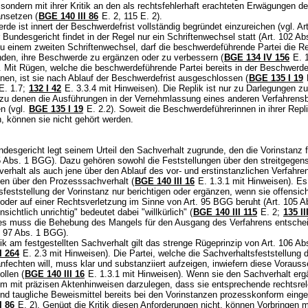
 sondern mit ihrer Kritik an den als rechtsfehlerhaft erachteten Erwägungen de
ansetzen (
BGE 140 III 86
E. 2, 115 E. 2).
de ist innert der Beschwerdefrist vollständig begründet einzureichen (vgl.
Ar
r Bundesgericht findet in der Regel nur ein Schriftenwechsel statt (
Art. 102 A
 einem zweiten Schriftenwechsel, darf die beschwerdeführende Partei die Rep
den, ihre Beschwerde zu ergänzen oder zu verbessern (
BGE 134 IV 156
E. 1
. Mit Rügen, welche die beschwerdeführende Partei bereits in der Beschwerde
nen, ist sie nach Ablauf der Beschwerdefrist ausgeschlossen (
BGE 135 I 19
E. 1.7
;
132 I 42
E. 3.3.4 mit Hinweisen). Die Replik ist nur zu Darlegungen zu
zu denen die Ausführungen in der Vernehmlassung eines anderen Verfahrensbe
n (vgl.
BGE 135 I 19
E. 2.2). Soweit die Beschwerdeführerinnen in ihrer Repl
, können sie nicht gehört werden.
esgericht legt seinem Urteil den Sachverhalt zugrunde, den die Vorinstanz f
5 Abs. 1 BGG
). Dazu gehören sowohl die Feststellungen über den streitgegen
rhalt als auch jene über den Ablauf des vor- und erstinstanzlichen Verfahren
gen über den Prozesssachverhalt (
BGE 140 III 16
E. 1.3.1 mit Hinweisen). Es
feststellung der Vorinstanz nur berichtigen oder ergänzen, wenn sie offensich
t oder auf einer Rechtsverletzung im Sinne von
Art. 95 BGG
beruht (
Art. 105 A
ensichtlich unrichtig" bedeutet dabei "willkürlich" (
BGE 140 III 115
E. 2;
135 II
ies muss die Behebung des Mangels für den Ausgang des Verfahrens entsche
. 97 Abs. 1 BGG
).
tik am festgestellten Sachverhalt gilt das strenge Rügeprinzip von
Art. 106 A
I 264
E. 2.3 mit Hinweisen). Die Partei, welche die Sachverhaltsfeststellung 
nfechten will, muss klar und substanziiert aufzeigen, inwiefern diese Voraus
ollen (
BGE 140 III 16
E. 1.3.1 mit Hinweisen). Wenn sie den Sachverhalt ergä
em mit präzisen Aktenhinweisen darzulegen, dass sie entsprechende rechtsre
nd taugliche Beweismittel bereits bei den Vorinstanzen prozesskonform einge
I 86
E. 2). Genügt die Kritik diesen Anforderungen nicht, können Vorbringen 