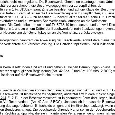
ericht nicht mehr geltend. Die Beschwerdeführerinnen beantragen, das Urteil
chts sei aufzuheben, die Beschwerdegegnerin sei zu verpflichten, der
ührerin 1 Fr. 31'362.-- samt Zins zu bezahlen und auf die Klage der Beschwer
einzutreten. Eventualiter sei die Beschwerdegegnerin zu verpflichten, zu Guns
hrerin 1 Fr. 31'362.-- zu bezahlen. Subeventualiter sei die Sache zur Durch
sverfahrens und zu weiteren Sachverhaltsabklärungen an die Vorinstanz
en. Die Gerichtskosten seien auf Fr. 8'738.10 festzusetzen und zu zwei Dritt
hrerin 1 und zu einem Drittel der Beschwerdeführerin 2 aufzuerlegen, eventua
ur Neuregelung der Gerichtskosten an die Vorinstanz zurückzuweisen.
rdegegnerin beantragt die Abweisung der Beschwerde, soweit darauf einzutre
nz verzichtete auf Vernehmlassung. Die Parteien replizierten und duplizierten
n:
eilsvoraussetzungen sind erfüllt und geben zu keinen Bemerkungen Anlass. U
iner rechtsgenüglichen Begründung (
Art. 42 Abs. 2 und
Art. 106 Abs. 2 BGG
; v
 ist daher auf die Beschwerde einzutreten.
chwerde in Zivilsachen können Rechtsverletzungen nach
Art. 95 und 96 BGG
Beschwerde ist hinreichend zu begründen, andernfalls wird darauf nicht einge
 244
E. 2.1). In der Beschwerdeschrift ist in gedrängter Form darzulegen, inwi
 Akt Recht verletzt (
Art. 42 Abs. 2 BGG
). Unerlässlich ist, dass die Beschw
ung des angefochtenen Entscheids eingeht und im Einzelnen aufzeigt, worin 
on Bundesrecht liegt. Die beschwerdeführende Partei soll in der Beschwerdes
 die Rechtsstandpunkte, die sie im kantonalen Verfahren eingenommen hat, er