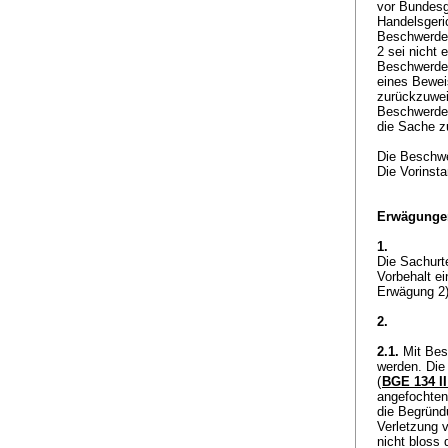
vor Bundesg
Handelsgeri
Beschwerdef
2 sei nicht 
Beschwerdefü
eines Bewei
zurückzuweis
Beschwerdefü
die Sache z
Die Beschwe
Die Vorinsta
Erwägunge
1.
Die Sachurt
Vorbehalt e
Erwägung 2)
2.
2.1.
Mit Bes
werden. Die 
(
BGE 134 II
angefochtene
die Begründ
Verletzung v
nicht bloss