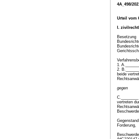
4A_498/202
Urteil vom 
I. zivilrech
Besetzung
Bundesrichte
Bundesricht
Gerichtssch
Verfahrensbe
1. A._____
2. B._____
beide vertr
Rechtsanwäl
gegen
C.________
vertreten d
Rechtsanwäl
Beschwerde
Gegenstan
Forderung,
Beschwerde 