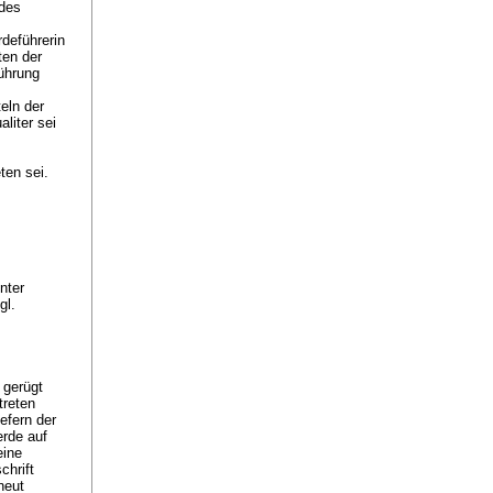
 des
deführerin
ten der
führung
eln der
liter sei
ten sei.
.
nter
gl.
gerügt
treten
efern der
erde auf
eine
chrift
neut