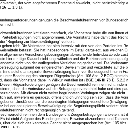
achverhalt, der vom angefochtenen Entscheid abweicht, nicht berücksichtigt 
I 16
E. 1.3.1).
ündungsanforderungen genügen die Beschwerdeführerinnen vor Bundesgerich
ken nicht.
hwerdeführerinnen kritisieren mehrfach, die Vorinstanz habe die von ihnen of
 Parteibefragungen nicht abgenommen. Die Vorinstanz habe damit das Recht
die "Regelung zur Beweiswürdigung" verletzt.
gehen fehl: Die Vorinstanz hat sich intensiv mit den von den Parteien ins R
weismitteln befasst. Sie hat insbesondere im Detail dargelegt, aus welchen 
en allgemeinen Versicherungsbedingungen abweichende Individualabrede zus
e hier strittige Klausel nicht ungewöhnlich und die Betriebsschliessung aufg
ndemie nicht von der vorliegenden Versicherung gedeckt sei. Die Vorinstanz 
berzeugung aufgrund der eingereichten Beweismittel und verzichtete auf die 
. Eine solche antizipierte Beweiswürdigung kann vor Bundesgericht nur in Fra
n unter Beachtung des strengen Rügeprinzips (
Art. 106 Abs. 2 BGG
) hinreic
d, dass die Vorinstanz dabei in Willkür verfallen ist (
BGE 146 III 73
E. 5.2.2 m
 Diesen Rügeanforderungen genügen die Beschwerdeführerinnen nicht, indem 
itisieren, dass die Vorinstanz auf die Befragungen verzichtet habe und dies pa
" bezeichnen. Mit diesen nicht weiter begründeten Vorbringen zeigen sie nicht
ich auf, inwiefern es geradezu offensichtlich unrichtig sein soll, dass die Vor
egebenen Umständen auf die beantragten Befragungen verzichtete (Erwägung 
nz bei der antizipierten Beweiswürdigung die Begründungspflicht verletzt hät
rdeführerinnen nicht rechtsgenüglich geltend.
Beschwerdeführerinnen dem Bundesgericht Zeugenbefragungen anbieten, ist da
. Es ist nicht Aufgabe des Bundesgerichts, Beweise abzunehmen und Tatsac
n, über die sich das kantonale Gericht nicht ausgesprochen hat (
Art. 105 Abs
 209
E. 6.1).