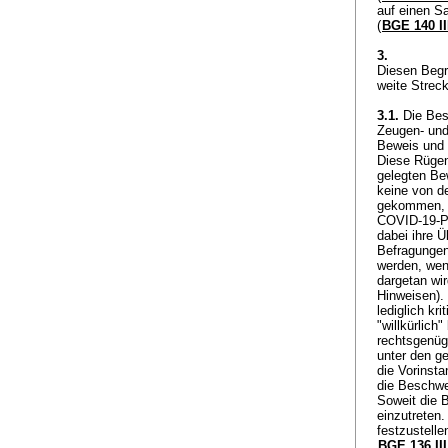
auf einen S
(
BGE 140 II
3.
Diesen Begr
weite Strec
3.1.
Die Besc
Zeugen- und
Beweis und 
Diese Rügen 
gelegten Be
keine von d
gekommen, di
COVID-19-Pa
dabei ihre Ü
Befragungen
werden, wen
dargetan wir
Hinweisen).
lediglich kr
"willkürlich
rechtsgenügl
unter den g
die Vorinsta
die Beschwe
Soweit die 
einzutreten
festzustelle
BGE 136 III