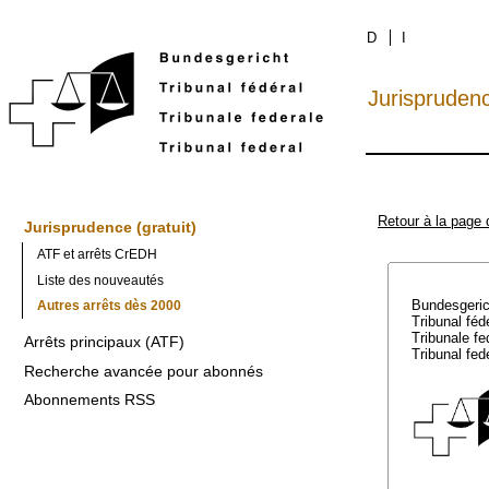
D
I
Jurispruden
Retour à la page 
Jurisprudence (gratuit)
ATF et arrêts CrEDH
Liste des nouveautés
Bundesgeri
Autres arrêts dès 2000
Tribunal féd
Tribunale f
Arrêts principaux (ATF)
Tribunal fed
Recherche avancée pour abonnés
Abonnements RSS