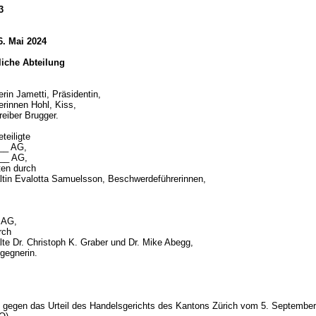
3
6. Mai 2024
tliche Abteilung
rin Jametti, Präsidentin,
erinnen Hohl, Kiss,
reiber Brugger.
teiligte
___ AG,
___ AG,
eten durch
tin Evalotta Samuelsson, Beschwerdeführerinnen,
 AG,
urch
te Dr. Christoph K. Graber und Dr. Mike Abegg,
gegnerin.
d
gegen das Urteil des Handelsgerichts des Kantons Zürich vom 5. Septembe