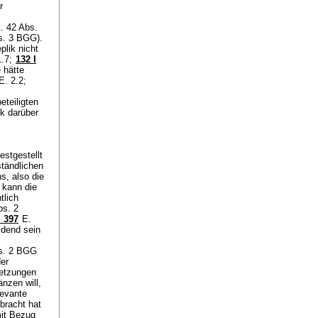
r
t. 42 Abs.
bs. 3 BGG
).
lik nicht
.7
;
132 I
 hätte
E. 2.2;
teiligten
ik darüber
estgestellt
ständlichen
s, also die
 kann die
tlich
bs. 2
I 397
E.
idend sein
bs. 2 BGG
der
setzungen
nzen will,
levante
bracht hat
mit Bezug