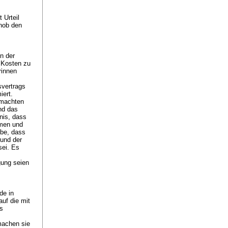
 Urteil
 hob den
n der
e Kosten zu
rinnen
svertrags
iert.
emachten
nd das
nis, dass
mmen und
ebe, dass
rund der
ei. Es
gung seien
de in
auf die mit
s
machen sie