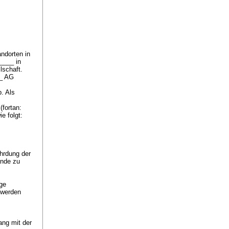
ndorten in
____ in
lschaft.
__ AG
. Als
fortan:
ie folgt:
hrdung der
ände zu
lge
 werden
ang mit der