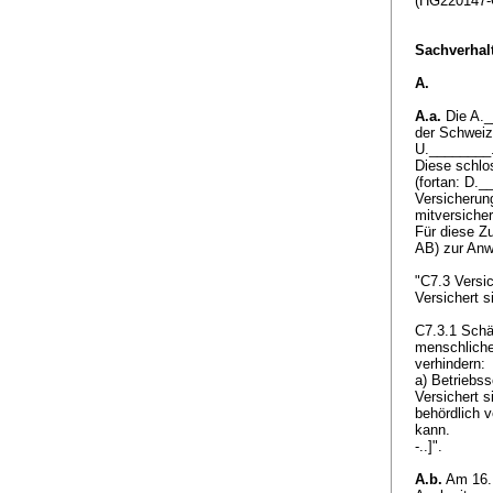
(HG220147-
Sachverhalt
A.
A.a.
Die A._
der Schweiz
U.________.
Diese schlo
(fortan: D.
Versicherun
mitversiche
Für diese Z
AB) zur Anwe
"C7.3 Versi
Versichert s
C7.3.1 Schä
menschliche
verhindern:
a) Betriebs
Versichert s
behördlich 
kann.
-..]".
A.b.
Am 16. 