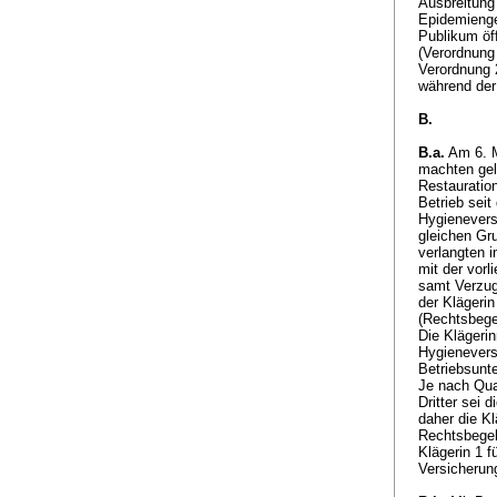
Ausbreitung
Epidemienge
Publikum öf
(Verordnun
Verordnung 
während der
B.
B.a.
Am 6. M
machten gel
Restauratio
Betrieb seit
Hygienevers
gleichen Gru
verlangten 
mit der vorl
samt Verzug
der Klägerin
(Rechtsbege
Die Klägerin
Hygienevers
Betriebsunt
Je nach Qua
Dritter sei 
daher die K
Rechtsbegeh
Klägerin 1 f
Versicherung