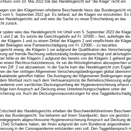
chluss vom 10. Mai 2022 trat das Handelsgericht auf "die Klage" nicht ein.
egen von den Klägerinnen erhobene Beschwerde hiess das Bundesgericht mit
 vom 5. September 2022 gut. Es befand, auf die Klagen sei einzutreten. Es
es Handelsgerichts auf und wies die Sache zu neuer Entscheidung an das
cht zurück.
r später wies das Handelsgericht mit Urteil vom 5. September 2023 die Klage
1 und 2 ab. Es setzte die Gerichtsgebühr auf Fr. 10'000.-- fest, auferlegte di
n der Klägerin 1 und zu einem Drittel der Klägerin 2 und verpflichtete die Kläge
 der Beklagten eine Parteientschädigung von Fr. 13'000.-- zu bezahlen.
ericht erwog, die Klägerin 1 sei aufgrund der Qualifikation des Versicherung
rung auf fremde Rechnung selbstständig forderungsberechtigt und aktivlegitim
r fehle es der Klägerin 2 aufgrund des bereits von der Klägerin 1 geltend g
n einem Rechtsschutzinteresse, ihr sei die Aktivlegitimation abzusprechen u
ren Ziff. 2 sei abzuweisen. In der Sache kam das Handelsgericht zum Ergeb
nnen die hier strittigen Allgemeinen Versicherungsbedingungen global überno
idualabrede getroffen hätten. Die Auslegung der Allgemeinen Bedingungen erg
dem Wortlaut noch nach dem Vertrauensprinzip die Betriebsschliessung aufg
ndemie vom sachlichen Deckungsumfang der Hygieneversicherung erfasst s
folge kein Anspruch auf Deckung eines Unterbrechungsschadens unter der
icherung vor. Auch die Deckungsvoraussetzungen für eine Taggeldentschädi
.
ntscheid des Handelsgerichts erheben die Beschwerdeführerinnen Beschwer
an das Bundesgericht. Sie beharren auf ihrem Standpunkt, dass sie gestützt 
rdegegnerin abgeschlossene Hygieneversicherung Anspruch auf Deckung de
 (Teil) Schadens haben, der ihnen aufgrund der vom Bundesrat angeordneten
liessung in der Coronapandemie entstanden sein soll. Den Taggeldanspruch 