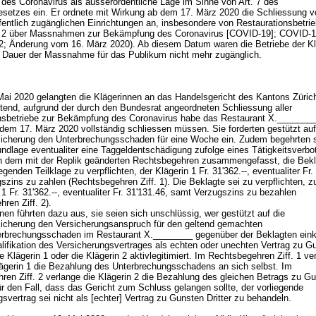
 des Coronavirus als ausserordentliche Lage im Sinne von Art. 7 des
setzes ein. Er ordnete mit Wirkung ab dem 17. März 2020 die Schliessung v
fentlich zugänglichen Einrichtungen an, insbesondere von Restaurationsbetri
g 2 über Massnahmen zur Bekämpfung des Coronavirus [COVID-19]; COVID-1
2; Änderung vom 16. März 2020). Ab diesem Datum waren die Betriebe der Kl
 Dauer der Massnahme für das Publikum nicht mehr zugänglich.
ai 2020 gelangten die Klägerinnen an das Handelsgericht des Kantons Zürich
tend, aufgrund der durch den Bundesrat angeordneten Schliessung aller
nsbetriebe zur Bekämpfung des Coronavirus habe das Restaurant X.________
 dem 17. März 2020 vollständig schliessen müssen. Sie forderten gestützt auf
icherung den Unterbrechungsschaden für eine Woche ein. Zudem begehrten s
ndlage eventualiter eine Taggeldentschädigung zufolge eines Tätigkeitsverbo
in dem mit der Replik geänderten Rechtsbegehren zusammengefasst, die Bekl
iegenden Teilklage zu verpflichten, der Klägerin 1 Fr. 31'362.--, eventualiter Fr.
szins zu zahlen (Rechtsbegehren Ziff. 1). Die Beklagte sei zu verpflichten, 
 1 Fr. 31'362.--, eventualiter Fr. 31'131.46, samt Verzugszins zu bezahlen
hren Ziff. 2).
nen führten dazu aus, sie seien sich unschlüssig, wer gestützt auf die
icherung den Versicherungsanspruch für den geltend gemachten
erbrechungsschaden im Restaurant X.________ gegenüber der Beklagten einkl
lifikation des Versicherungsvertrages als echten oder unechten Vertrag zu G
die Klägerin 1 oder die Klägerin 2 aktivlegitimiert. Im Rechtsbegehren Ziff. 1 ve
lägerin 1 die Bezahlung des Unterbrechungsschadens an sich selbst. Im
ren Ziff. 2 verlange die Klägerin 2 die Bezahlung des gleichen Betrags zu G
ür den Fall, dass das Gericht zum Schluss gelangen sollte, der vorliegende
svertrag sei nicht als [echter] Vertrag zu Gunsten Dritter zu behandeln.