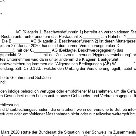
O).
:
_______ AG (Klägerin 1, Beschwerdeführerin 1) betreibt an verschiedenen Sta
 Restaurants, unter anderem das Restaurant X.________ am Bahnhof Y.____
 Die B.________ AG (Klägerin 2, Beschwerdeführerin 2) ist deren Muttergesel
ss am 27. Januar 2020, handelnd durch ihren Versicherungsbroker D.______
________), mit der C.________ AG (Beklagte, Beschwerdegegnerin) das
gsprodukt "Z.________" mit der Zusatzversicherung "Hygieneversicherung" ab
rtes Unternehmen wird darin unter anderem die Klägerin 1 aufgeführt.
usatzversicherung kommen die "Allgemeinen Bedingungen (AB) W.________" (
ndung. Ziff. C7.3.1 AB, welche den Umfang der Versicherung regelt, lautet w
cherte Gefahren und Schäden
ind:
den infolge behördlich verfügter oder empfohlener Massnahmen, um die Gefä
n Gesundheit durch Lebensmittel sowie Gebrauchs- und Verbrauchsgegenst
schliessung
ind Unterbrechungsschäden, die entstehen, wenn der versicherte Betrieb info
verfügter oder empfohlener Massnahmen nicht oder nur teilweise weitergeführt
März 2020 stufte der Bundesrat die Situation in der Schweiz im Zusammenh