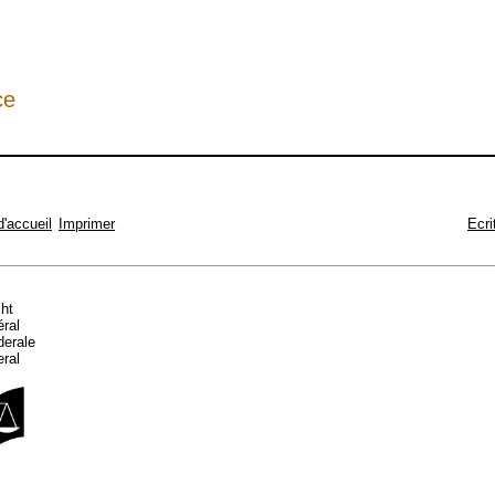
ce
d'accueil
Imprimer
Ecri
cht
éral
ederale
eral