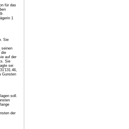
on für das
eben
9-
ägerin 1
. Sie
 seinen
 die
ie auf der
ts. Sie
agte sei
 31'131.46,
zu Gunsten
agen soll.
unsten
rlange
unsten der