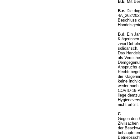
B.b.
Mit Bes
B.c.
Die dag
4A_262/2022
Beschluss d
Handelsgeri
B.d.
Ein Jah
Klägerinnen 
zwei Drittel
solidarisch,
Das Handelsg
als Versiche
Demgegenübe
Anspruchs a
Rechtsbegeh
die Klägeri
keine Indiv
weder nach 
COVID-19-Pa
liege demzu
Hygienevers
nicht erfüllt
C.
Gegen den E
Zivilsachen 
der Beschwe
behaupteten
Betriebssch