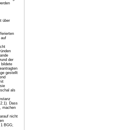
werden
t über
ferierten
 auf
echt
Gründen
tande
rund der
bildete
beantragten
ge gestellt
hend
it
sie
uschal als
instanz
2.1). Dass
te, machen
rauf nicht
hen
. 1 BGG
;