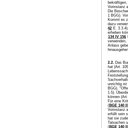
bekräftigen,
Vorinstanz 
Die Beschwer
1 BGG
). Vo
Kommt es zu
dazu verwen
42
E. 3.3.4)
erheben kön
134 IV 156
verwenden, 
Anlass gebe
hinausgehen
2.2.
Das Bund
hat (
Art. 10
Lebenssachve
Feststellun
Sachverhalts
unrichtig is
BGG
). "Off
1.5). Überd
können (
Art
Für eine Kri
(
BGE 140 II
Vorinstanz a
erfüllt sein s
hat sie zud
Tatsachen u
(
BGE 140 II