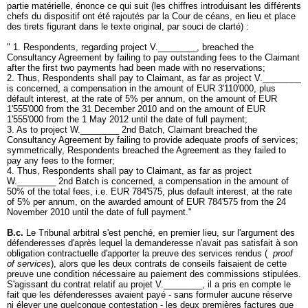
partie matérielle, énonce ce qui suit (les chiffres introduisant les différents
chefs du dispositif ont été rajoutés par la Cour de céans, en lieu et place
des tirets figurant dans le texte original, par souci de clarté) :
" 1. Respondents, regarding project V.________, breached the
Consultancy Agreement by failing to pay outstanding fees to the Claimant
after the first two payments had been made with no reservations;
2. Thus, Respondents shall pay to Claimant, as far as project V.________
is concerned, a compensation in the amount of EUR 3'110'000, plus
défault interest, at the rate of 5% per annum, on the amount of EUR
1'555'000 from the 31 December 2010 and on the amount of EUR
1'555'000 from the 1 May 2012 until the date of full payment;
3. As to project W.________ 2nd Batch, Claimant breached the
Consultancy Agreement by failing to provide adequate proofs of services;
symmetrically, Respondents breached the Agreement as they failed to
pay any fees to the former;
4. Thus, Respondents shall pay to Claimant, as far as project
W.________ 2nd Batch is concerned, a compensation in the amount of
50% of the total fees, i.e. EUR 784'575, plus default interest, at the rate
of 5% per annum, on the awarded amount of EUR 784'575 from the 24
November 2010 until the date of full payment."
B.c.
Le Tribunal arbitral s'est penché, en premier lieu, sur l'argument des
défenderesses d'après lequel la demanderesse n'avait pas satisfait à son
obligation contractuelle d'apporter la preuve des services rendus (
proof
of services
), alors que les deux contrats de conseils faisaient de cette
preuve une condition nécessaire au paiement des commissions stipulées.
S'agissant du contrat relatif au projet V.________, il a pris en compte le
fait que les défenderesses avaient payé - sans formuler aucune réserve
ni élever une quelconque contestation - les deux premières factures que