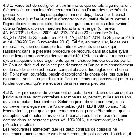
4.3.1.
Force est de souligner, à titre liminaire, que de tels arguments ont
été avancés de manière récurrente par l'une ou l'autre des sociétés du
groupe X.________, depuis quelques années déjà, devant le Tribunal
fédéral, pour justifier leur refus d'honorer tout ou partie de leurs dettes à
l'égard de diverses sociétés de conseils grâce auxquelles elles avaient
obtenu l'adjudication de marchés lucratifs à l'étranger (cf. arrêts
4A_69/2009 du 8 avril 2009, 4A_213/2014 du 23 septembre 2014,
4A_247/2014 du 23 septembre 2014, 4A_532,534/2014 du 29 janvier 2015
et 4A_136/2016 du 3 novembre 2016). Tel fut, en particulier, le cas des
recourantes, représentées par les mêmes avocats que ceux qui
l'assistent dans la présente procédure de recours, dans la cause ayant
donné lieu au prononcé du dernier arrêt cité. Cette insistance à reprendre
systématiquement des arguments qui ont chaque fois été écartés par la
Ire Cour de droit civil ne laisse pas d'étonner, et l'on peut raisonnablement
se demander si elle est encore compatible avec les règles de la bonne
foi. Point n'est, toutefois, besoin d'approfondir la chose dès lors que les
arguments soumis aujourd'hui à la Cour de céans n'apparaissent pas plus
fondés que ceux qu'elle a écartés dans les arrêts précités.
4.3.2.
Les promesses de versement de pots-de-vin, d'après la conception
juridique suisse, sont contraires aux moeurs et, partant, nulles en raison
du vice affectant leur contenu. Selon un point de vue confirmé, elles
contreviennent également à l'ordre public (
ATF 119 II 380
consid. 4b).
Encore faut-il, pour que le grief correspondant puisse être admis, que la
corruption soit établie, mais que le Tribunal arbitral ait refusé d'en tenir
compte dans sa sentence (arrêt 4A_136/2016, susmentionné, et les
précédents cités).
Les recourantes admettent que les deux contrats de conseils ne
contiennent aucune promesse de versement de pots-de-vin. Toutefois, il