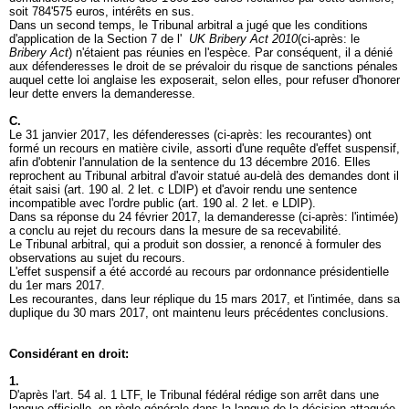
soit 784'575 euros, intérêts en sus.
Dans un second temps, le Tribunal arbitral a jugé que les conditions
d'application de la Section 7 de l'
UK Bribery Act 2010
(ci-après: le
Bribery Act
) n'étaient pas réunies en l'espèce. Par conséquent, il a dénié
aux défenderesses le droit de se prévaloir du risque de sanctions pénales
auquel cette loi anglaise les exposerait, selon elles, pour refuser d'honorer
leur dette envers la demanderesse.
C.
Le 31 janvier 2017, les défenderesses (ci-après: les recourantes) ont
formé un recours en matière civile, assorti d'une requête d'effet suspensif,
afin d'obtenir l'annulation de la sentence du 13 décembre 2016. Elles
reprochent au Tribunal arbitral d'avoir statué au-delà des demandes dont il
était saisi (
art. 190 al. 2 let
. c LDIP) et d'avoir rendu une sentence
incompatible avec l'ordre public (
art. 190 al. 2 let
. e LDIP).
Dans sa réponse du 24 février 2017, la demanderesse (ci-après: l'intimée)
a conclu au rejet du recours dans la mesure de sa recevabilité.
Le Tribunal arbitral, qui a produit son dossier, a renoncé à formuler des
observations au sujet du recours.
L'effet suspensif a été accordé au recours par ordonnance présidentielle
du 1er mars 2017.
Les recourantes, dans leur réplique du 15 mars 2017, et l'intimée, dans sa
duplique du 30 mars 2017, ont maintenu leurs précédentes conclusions.
Considérant en droit:
1.
D'après l'
art. 54 al. 1 LTF
, le Tribunal fédéral rédige son arrêt dans une
langue officielle, en règle générale dans la langue de la décision attaquée.