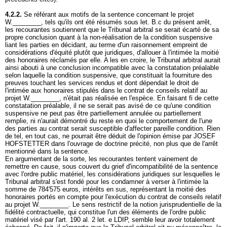
4.2.2.
Se référant aux motifs de la sentence concernant le projet
W.________, tels qu'ils ont été résumés sous let. B.c du présent arrêt,
les recourantes soutiennent que le Tribunal arbitral se serait écarté de sa
propre conclusion quant à la non-réalisation de la condition suspensive
liant les parties en décidant, au terme d'un raisonnement empreint de
considérations d'équité plutôt que juridiques, d'allouer à l'intimée la moitié
des honoraires réclamés par elle. A les en croire, le Tribunal arbitral aurait
ainsi abouti à une conclusion incompatible avec la constatation préalable
selon laquelle la condition suspensive, que constituait la fourniture des
preuves touchant les services rendus et dont dépendait le droit de
l'intimée aux honoraires stipulés dans le contrat de conseils relatif au
projet W.________, n'était pas réalisée en l'espèce. En faisant fi de cette
constatation préalable, il ne se serait pas avisé de ce qu'une condition
suspensive ne peut pas être partiellement annulée ou partiellement
remplie, ni n'aurait démontré du reste en quoi le comportement de l'une
des parties au contrat serait susceptible d'affecter pareille condition. Rien
de tel, en tout cas, ne pourrait être déduit de l'opinion émise par JOSEF
HOFSTETTER dans l'ouvrage de doctrine précité, non plus que de l'arrêt
mentionné dans la sentence.
En argumentant de la sorte, les recourantes tentent vainement de
remettre en cause, sous couvert du grief d'incompatibilité de la sentence
avec l'ordre public matériel, les considérations juridiques sur lesquelles le
Tribunal arbitral s'est fondé pour les condamner à verser à l'intimée la
somme de 784'575 euros, intérêts en sus, représentant la moitié des
honoraires portés en compte pour l'exécution du contrat de conseils relatif
au projet W.________. Le sens restrictif de la notion jurisprudentielle de la
fidélité contractuelle, qui constitue l'un des éléments de l'ordre public
matériel visé par l'
art. 190 al. 2 let
. e LDIP, semble leur avoir totalement