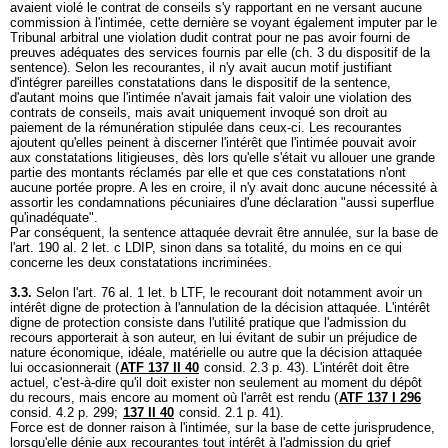
avaient violé le contrat de conseils s'y rapportant en ne versant aucune
commission à l'intimée, cette dernière se voyant également imputer par le
Tribunal arbitral une violation dudit contrat pour ne pas avoir fourni de
preuves adéquates des services fournis par elle (ch. 3 du dispositif de la
sentence). Selon les recourantes, il n'y avait aucun motif justifiant
d'intégrer pareilles constatations dans le dispositif de la sentence,
d'autant moins que l'intimée n'avait jamais fait valoir une violation des
contrats de conseils, mais avait uniquement invoqué son droit au
paiement de la rémunération stipulée dans ceux-ci. Les recourantes
ajoutent qu'elles peinent à discerner l'intérêt que l'intimée pouvait avoir
aux constatations litigieuses, dès lors qu'elle s'était vu allouer une grande
partie des montants réclamés par elle et que ces constatations n'ont
aucune portée propre. A les en croire, il n'y avait donc aucune nécessité à
assortir les condamnations pécuniaires d'une déclaration "aussi superflue
qu'inadéquate".
Par conséquent, la sentence attaquée devrait être annulée, sur la base de
l'
art. 190 al. 2 let
. c LDIP, sinon dans sa totalité, du moins en ce qui
concerne les deux constatations incriminées.
3.3.
Selon l'
art. 76 al. 1 let. b LTF
, le recourant doit notamment avoir un
intérêt digne de protection à l'annulation de la décision attaquée. L'intérêt
digne de protection consiste dans l'utilité pratique que l'admission du
recours apporterait à son auteur, en lui évitant de subir un préjudice de
nature économique, idéale, matérielle ou autre que la décision attaquée
lui occasionnerait (
ATF 137 II 40
consid. 2.3 p. 43). L'intérêt doit être
actuel, c'est-à-dire qu'il doit exister non seulement au moment du dépôt
du recours, mais encore au moment où l'arrêt est rendu (
ATF 137 I 296
consid. 4.2 p. 299;
137 II 40
consid. 2.1 p. 41).
Force est de donner raison à l'intimée, sur la base de cette jurisprudence,
lorsqu'elle dénie aux recourantes tout intérêt à l'admission du grief