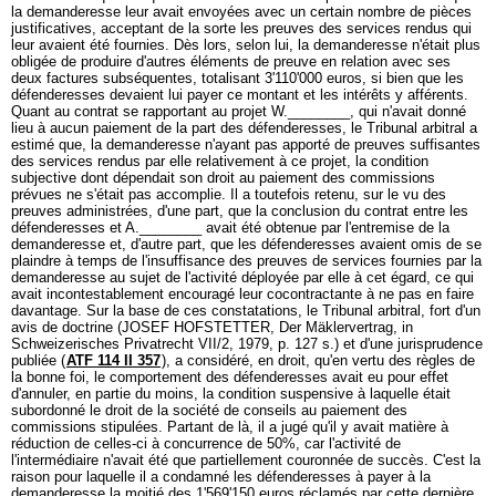
la demanderesse leur avait envoyées avec un certain nombre de pièces
justificatives, acceptant de la sorte les preuves des services rendus qui
leur avaient été fournies. Dès lors, selon lui, la demanderesse n'était plus
obligée de produire d'autres éléments de preuve en relation avec ses
deux factures subséquentes, totalisant 3'110'000 euros, si bien que les
défenderesses devaient lui payer ce montant et les intérêts y afférents.
Quant au contrat se rapportant au projet W.________, qui n'avait donné
lieu à aucun paiement de la part des défenderesses, le Tribunal arbitral a
estimé que, la demanderesse n'ayant pas apporté de preuves suffisantes
des services rendus par elle relativement à ce projet, la condition
subjective dont dépendait son droit au paiement des commissions
prévues ne s'était pas accomplie. Il a toutefois retenu, sur le vu des
preuves administrées, d'une part, que la conclusion du contrat entre les
défenderesses et A.________ avait été obtenue par l'entremise de la
demanderesse et, d'autre part, que les défenderesses avaient omis de se
plaindre à temps de l'insuffisance des preuves de services fournies par la
demanderesse au sujet de l'activité déployée par elle à cet égard, ce qui
avait incontestablement encouragé leur cocontractante à ne pas en faire
davantage. Sur la base de ces constatations, le Tribunal arbitral, fort d'un
avis de doctrine (JOSEF HOFSTETTER, Der Mäklervertrag, in
Schweizerisches Privatrecht VII/2, 1979, p. 127 s.) et d'une jurisprudence
publiée (
ATF 114 II 357
), a considéré, en droit, qu'en vertu des règles de
la bonne foi, le comportement des défenderesses avait eu pour effet
d'annuler, en partie du moins, la condition suspensive à laquelle était
subordonné le droit de la société de conseils au paiement des
commissions stipulées. Partant de là, il a jugé qu'il y avait matière à
réduction de celles-ci à concurrence de 50%, car l'activité de
l'intermédiaire n'avait été que partiellement couronnée de succès. C'est la
raison pour laquelle il a condamné les défenderesses à payer à la
demanderesse la moitié des 1'569'150 euros réclamés par cette dernière,