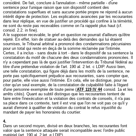
considéré. De fait, conclure à l'annulation - même partielle - d'une
sentence pour l'unique raison que son dispositif contient des
constatations superflues et sans aucune portée propre ne répond à aucun
intérêt digne de protection. Les explications avancées par les recourantes
dans leur réplique, en vue de justifier un procédé qui confine à la témérité,
ne sont du reste pas recevables comme on l'a rappelé plus haut (cf.
consid. 2.2. in fine).
A le supposer recevable, le grief en question ne pourrait d'ailleurs qu'être
rejeté. En effet, loin de statuer au-delà des demandes qui lui étaient
soumises, le Tribunal arbitral a prononcé des condamnations pécuniaires
pour un total qui reste en deçà de la somme réclamée par l'intimée.
Certes, il a inclus - sans doute à tort - dans le dispositif de sa sentence la
constatation du motif de chacune des deux condamnations prononcées. Il
n'y a cependant pas là de quoi justifier l'intervention du Tribunal fédéral au
titre d'une prétendue violation de l'
art. 190 al. 2 let
. c LDIP. Aussi bien,
une telle constatation, qui figure déjà dans les motifs de la sentence, ne
porte pas spécifiquement préjudice aux recourantes, sans compter que,
pour partie, elle vise aussi l'intimée. En cela, elle se distingue, pour ne
citer qu'un seul exemple, de la constatation de culpabilité faite à l'égard
d'une personne exemptée de toute peine (
ATF 119 IV 44
consid. 1a et les
arrêts cités). Quant au subtil distinguo que les recourantes tentent de
faire entre l'inexécution et la violation des contrats de conseils, il n'a pas
sa place dans ce contexte, tant il est vrai que l'on ne voit pas ce qu'il y
aurait d'erroné à qualifier de violation du contrat le refus injustifié du
mandant de payer les honoraires du courtier.
4.
Dans un second moyen, divisé en deux branches, les recourantes font
valoir que la sentence attaquée serait incompatible avec l'ordre public
matériel (
art. 190 al. 2 let
. e LDIP).