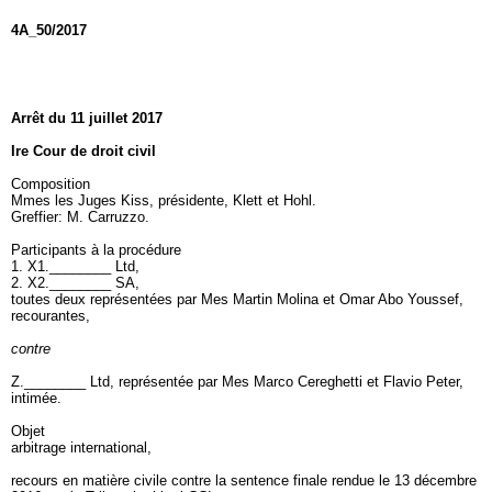
4A_50/2017
Arrêt du 11 juillet 2017
Ire Cour de droit civil
Composition
Mmes les Juges Kiss, présidente, Klett et Hohl.
Greffier: M. Carruzzo.
Participants à la procédure
1. X1.________ Ltd,
2. X2.________ SA,
toutes deux représentées par Mes Martin Molina et Omar Abo Youssef,
recourantes,
contre
Z.________ Ltd, représentée par Mes Marco Cereghetti et Flavio Peter,
intimée.
Objet
arbitrage international,
recours en matière civile contre la sentence finale rendue le 13 décembre