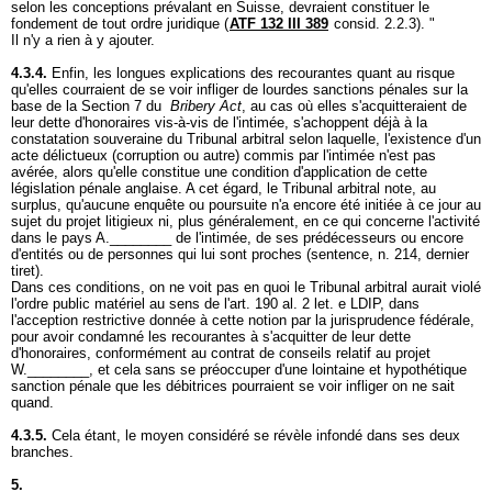
selon les conceptions prévalant en Suisse, devraient constituer le
fondement de tout ordre juridique (
ATF 132 III 389
consid. 2.2.3). "
Il n'y a rien à y ajouter.
4.3.4.
Enfin, les longues explications des recourantes quant au risque
qu'elles courraient de se voir infliger de lourdes sanctions pénales sur la
base de la Section 7 du
Bribery Act
, au cas où elles s'acquitteraient de
leur dette d'honoraires vis-à-vis de l'intimée, s'achoppent déjà à la
constatation souveraine du Tribunal arbitral selon laquelle, l'existence d'un
acte délictueux (corruption ou autre) commis par l'intimée n'est pas
avérée, alors qu'elle constitue une condition d'application de cette
législation pénale anglaise. A cet égard, le Tribunal arbitral note, au
surplus, qu'aucune enquête ou poursuite n'a encore été initiée à ce jour au
sujet du projet litigieux ni, plus généralement, en ce qui concerne l'activité
dans le pays A.________ de l'intimée, de ses prédécesseurs ou encore
d'entités ou de personnes qui lui sont proches (sentence, n. 214, dernier
tiret).
Dans ces conditions, on ne voit pas en quoi le Tribunal arbitral aurait violé
l'ordre public matériel au sens de l'
art. 190 al. 2 let
. e LDIP, dans
l'acception restrictive donnée à cette notion par la jurisprudence fédérale,
pour avoir condamné les recourantes à s'acquitter de leur dette
d'honoraires, conformément au contrat de conseils relatif au projet
W.________, et cela sans se préoccuper d'une lointaine et hypothétique
sanction pénale que les débitrices pourraient se voir infliger on ne sait
quand.
4.3.5.
Cela étant, le moyen considéré se révèle infondé dans ses deux
branches.
5.