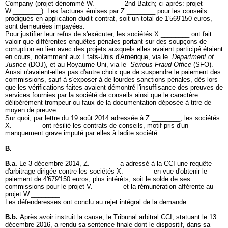
Company (projet dénommé W.________ 2nd Batch; ci-après: projet
W.________). Les factures émises par Z.________ pour les conseils
prodigués en application dudit contrat, soit un total de 1'569'150 euros,
sont demeurées impayées.
Pour justifier leur refus de s'exécuter, les sociétés X.________ ont fait
valoir que différentes enquêtes pénales portant sur des soupçons de
corruption en lien avec des projets auxquels elles avaient participé étaient
en cours, notamment aux Etats-Unis d'Amérique, via le
Department of
Justice
(DOJ), et au Royaume-Uni, via le
Serious Fraud Office
(SFO).
Aussi n'avaient-elles pas d'autre choix que de suspendre le paiement des
commissions, sauf à s'exposer à de lourdes sanctions pénales, dès lors
que les vérifications faites avaient démontré l'insuffisance des preuves de
services fournies par la société de conseils ainsi que le caractère
délibérément trompeur ou faux de la documentation déposée à titre de
moyen de preuve.
Sur quoi, par lettre du 19 août 2014 adressée à Z.________, les sociétés
X.________ ont résilié les contrats de conseils, motif pris d'un
manquement grave imputé par elles à ladite société.
B.
B.a.
Le 3 décembre 2014, Z.________ a adressé à la CCI une requête
d'arbitrage dirigée contre les sociétés X.________ en vue d'obtenir le
paiement de 4'679'150 euros, plus intérêts, soit le solde de ses
commissions pour le projet V.________ et la rémunération afférente au
projet W.________.
Les défenderesses ont conclu au rejet intégral de la demande.
B.b.
Après avoir instruit la cause, le Tribunal arbitral CCI, statuant le 13
décembre 2016, a rendu sa sentence finale dont le dispositif, dans sa