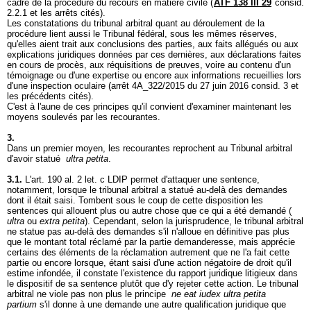
cadre de la procédure du recours en matière civile (
ATF 138 III 29
consid.
2.2.1 et les arrêts cités).
Les constatations du tribunal arbitral quant au déroulement de la
procédure lient aussi le Tribunal fédéral, sous les mêmes réserves,
qu'elles aient trait aux conclusions des parties, aux faits allégués ou aux
explications juridiques données par ces dernières, aux déclarations faites
en cours de procès, aux réquisitions de preuves, voire au contenu d'un
témoignage ou d'une expertise ou encore aux informations recueillies lors
d'une inspection oculaire (arrêt 4A_322/2015 du 27 juin 2016 consid. 3 et
les précédents cités).
C'est à l'aune de ces principes qu'il convient d'examiner maintenant les
moyens soulevés par les recourantes.
3.
Dans un premier moyen, les recourantes reprochent au Tribunal arbitral
d'avoir statué
ultra petita
.
3.1.
L'
art. 190 al. 2 let
. c LDIP permet d'attaquer une sentence,
notamment, lorsque le tribunal arbitral a statué au-delà des demandes
dont il était saisi. Tombent sous le coup de cette disposition les
sentences qui allouent plus ou autre chose que ce qui a été demandé (
ultra
ou
extra petita
). Cependant, selon la jurisprudence, le tribunal arbitral
ne statue pas au-delà des demandes s'il n'alloue en définitive pas plus
que le montant total réclamé par la partie demanderesse, mais apprécie
certains des éléments de la réclamation autrement que ne l'a fait cette
partie ou encore lorsque, étant saisi d'une action négatoire de droit qu'il
estime infondée, il constate l'existence du rapport juridique litigieux dans
le dispositif de sa sentence plutôt que d'y rejeter cette action. Le tribunal
arbitral ne viole pas non plus le principe
ne eat iudex ultra petita
partium
s'il donne à une demande une autre qualification juridique que