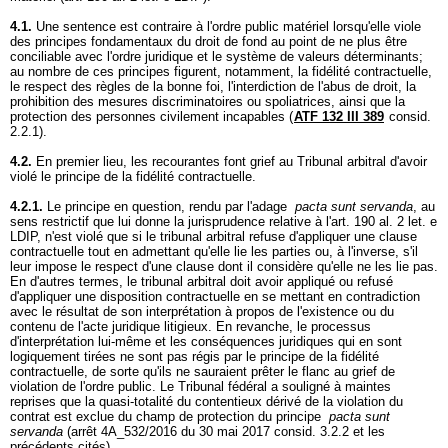
4.1.
Une sentence est contraire à l'ordre public matériel lorsqu'elle viole
des principes fondamentaux du droit de fond au point de ne plus être
conciliable avec l'ordre juridique et le système de valeurs déterminants;
au nombre de ces principes figurent, notamment, la fidélité contractuelle,
le respect des règles de la bonne foi, l'interdiction de l'abus de droit, la
prohibition des mesures discriminatoires ou spoliatrices, ainsi que la
protection des personnes civilement incapables (
ATF 132 III 389
consid.
2.2.1).
4.2.
En premier lieu, les recourantes font grief au Tribunal arbitral d'avoir
violé le principe de la fidélité contractuelle.
4.2.1.
Le principe en question, rendu par l'adage
pacta sunt servanda
, au
sens restrictif que lui donne la jurisprudence relative à l'
art. 190 al. 2 let
. e
LDIP, n'est violé que si le tribunal arbitral refuse d'appliquer une clause
contractuelle tout en admettant qu'elle lie les parties ou, à l'inverse, s'il
leur impose le respect d'une clause dont il considère qu'elle ne les lie pas.
En d'autres termes, le tribunal arbitral doit avoir appliqué ou refusé
d'appliquer une disposition contractuelle en se mettant en contradiction
avec le résultat de son interprétation à propos de l'existence ou du
contenu de l'acte juridique litigieux. En revanche, le processus
d'interprétation lui-même et les conséquences juridiques qui en sont
logiquement tirées ne sont pas régis par le principe de la fidélité
contractuelle, de sorte qu'ils ne sauraient prêter le flanc au grief de
violation de l'ordre public. Le Tribunal fédéral a souligné à maintes
reprises que la quasi-totalité du contentieux dérivé de la violation du
contrat est exclue du champ de protection du principe
pacta sunt
servanda
(arrêt 4A_532/2016 du 30 mai 2017 consid. 3.2.2 et les
précédents cités).