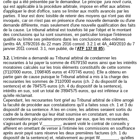
celle qui a été présentée par le demandeur. Le principe
jura novit curia
,
qui est applicable à la procédure arbitrale, impose en effet aux arbitres
d'appliquer le droit d'office, sans se limiter aux motifs avancés par les
parties. Il leur est donc loisible de retenir des moyens qui n'ont pas été
invoqués, car on n'est pas en présence d'une nouvelle demande ou d'une
demande différente, mais seulement d'une nouvelle qualification des faits
de la cause. Le tribunal arbitral est toutefois lié par l'objet et le montant
des conclusions qui lui sont soumises, en particulier lorsque l'intéressé
qualifie ou limite ses prétentions dans les conclusions elles-mêmes
(arrêts 4A_678/2016 du 22 mars 2016 consid. 3.2.1 et 4A_440/2010 du 7
janvier 2011 consid. 3.1, non publié, de l'
ATF 137 III 85
).
3.2.
L'intimée a demandé au Tribunal arbitral de condamner les
recourantes à lui payer la somme de 4'679'150 euros ainsi que les intérêts
moratoires calculés sur les trois éléments constitutifs de cette somme
(3'110'000 euros, 1'098'405 euros et 470'745 euros). Elle a obtenu en
partie gain de cause puisque le Tribunal arbitral a mis à la charge des
recourantes les sommes de 3'110'000 euros (ch. 2 du dispositif de la
sentence) et de 784'575 euros (ch. 4 du dispositif de la sentence),
intérêts en sus, soit un total de 3'894'575 euros, qui est inférieur à ce
qu'elle réclamait.
Cependant, les recourantes font grief au Tribunal arbitral de s'être arrogé
la faculté de procéder aux constatations qu'il a faites sous ch. 1 et 3 du
dispositif de sa sentence. A les en croire, les arbitres seraient sortis du
cadre de la demande qui leur était soumise en constatant, en sus des
condamnations pécuniaires prononcées par eux, que les recourantes,
s'agissant du projet V.________, avaient violé le contrat de conseils y
afférent en omettant de verser à l'intimée les commissions en souffrance
après avoir payé sans réserve les deux premières factures (ch. 1 du
dispositif de la sentence) et, relativement au projet W.________, qu'elles