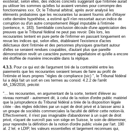
existerait, selon elles, des indices concrets suggérant que l'intimée aurait
pu utiliser les sommes qu'elles lui avaient versées pour corrompre des
fonctionnaires xxx. Or, le Tribunal arbitral, après avoir analysé les
éléments probatoires que les recourantes lui avaient fournis afin d'étayer
cette dernière hypothèse, a estimé qu'il n'en ressortait aucun indice de
corruption ou d'un autre comportement illégal imputable à l'intimée
(sentence, n. 183). Semblable conclusion découle d'une appréciation des
preuves que le Tribunal fédéral ne peut pas revoir. Dès lors, les
recourantes tentent en pure perte de l'infirmer en passant longuement en
revue les indices qui, selon elles, établiraient l'existence d'actes
délictueux dont l'intimée et des personnes physiques gravitant autour
d'elles se seraient rendues coupables, d'autant plus que pareille
démonstration revêt un caractère purement appellatoire et qu'elle a encore
été étoffée de manière irrecevable dans la réplique.
4.3.3.
Pour ce qui est de l'argument tiré de la contrariété entre les
paiements que les recourantes seraient tenues de faire au profit de
l'intimée et leurs propres "règles de compliance (sic) ", le Tribunal fédéral
lui a déjà fait un sort en ces termes au consid. 4.2.2 de l'arrêt
4A_136/2016, précité:
"... les recourantes, en argumentant de la sorte, tentent d'élever au
niveau normatif - autrement dit, à celui de la notion d'ordre public matériel
que la jurisprudence du Tribunal fédéral a tirée de la disposition légale
citée - des règles édictées par un sujet de droit privé et à laisser ainsi à
un groupe de sociétés commerciales la faculté de définir cette notion-là.
Effectivement, il n'est pas imaginable d'abandonner à un sujet de droit
privé, n'ayant de surcroît pas son siège en Suisse, le soin de déterminer,
pour reprendre la définition de la notion d'ordre public visée par l'
art. 190
al. 2 let
. e LDIP, les valeurs essentielles et largement reconnues qui,