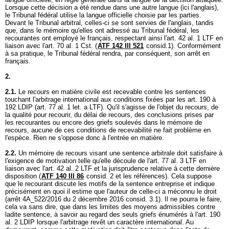
Lorsque cette décision a été rendue dans une autre langue (ici l'anglais),
le Tribunal fédéral utilise la langue officielle choisie par les parties.
Devant le Tribunal arbitral, celles-ci se sont servies de l'anglais, tandis
que, dans le mémoire qu'elles ont adressé au Tribunal fédéral, les
recourantes ont employé le français, respectant ainsi l'
art. 42 al. 1 LTF
en
liaison avec l'
art. 70 al. 1 Cst.
(
ATF 142 III 521
consid.1). Conformément
à sa pratique, le Tribunal fédéral rendra, par conséquent, son arrêt en
français.
2.
2.1.
Le recours en matière civile est recevable contre les sentences
touchant l'arbitrage international aux conditions fixées par les art. 190 à
192 LDIP (
art. 77 al. 1 let. a LTF
). Qu'il s'agisse de l'objet du recours, de
la qualité pour recourir, du délai de recours, des conclusions prises par
les recourantes ou encore des griefs soulevés dans le mémoire de
recours, aucune de ces conditions de recevabilité ne fait problème en
l'espèce. Rien ne s'oppose donc à l'entrée en matière.
2.2.
Un mémoire de recours visant une sentence arbitrale doit satisfaire à
l'exigence de motivation telle qu'elle découle de l'
art. 77 al. 3 LTF
en
liaison avec l'
art. 42 al. 2 LTF
et la jurisprudence relative à cette dernière
disposition (
ATF 140 III 86
consid. 2 et les références). Cela suppose
que le recourant discute les motifs de la sentence entreprise et indique
précisément en quoi il estime que l'auteur de celle-ci a méconnu le droit
(arrêt 4A_522/2016 du 2 décembre 2016 consid. 3.1). Il ne pourra le faire,
cela va sans dire, que dans les limites des moyens admissibles contre
ladite sentence, à savoir au regard des seuls griefs énumérés à l'
art. 190
al. 2 LDIP
lorsque l'arbitrage revêt un caractère international. Au