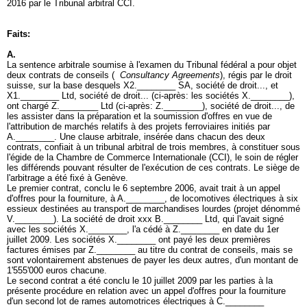
2016 par le Tribunal arbitral CCI.
Faits:
A.
La sentence arbitrale soumise à l'examen du Tribunal fédéral a pour objet
deux contrats de conseils (
Consultancy Agreements
), régis par le droit
suisse, sur la base desquels X2.________ SA, société de droit..., et
X1.________ Ltd, société de droit... (ci-après: les sociétés X.________),
ont chargé Z.________ Ltd (ci-après: Z.________), société de droit..., de
les assister dans la préparation et la soumission d'offres en vue de
l'attribution de marchés relatifs à des projets ferroviaires initiés par
A.________. Une clause arbitrale, insérée dans chacun des deux
contrats, confiait à un tribunal arbitral de trois membres, à constituer sous
l'égide de la Chambre de Commerce Internationale (CCI), le soin de régler
les différends pouvant résulter de l'exécution de ces contrats. Le siège de
l'arbitrage a été fixé à Genève.
Le premier contrat, conclu le 6 septembre 2006, avait trait à un appel
d'offres pour la fourniture, à A.________, de locomotives électriques à six
essieux destinées au transport de marchandises lourdes (projet dénommé
V.________). La société de droit xxx B.________ Ltd, qui l'avait signé
avec les sociétés X.________, l'a cédé à Z.________ en date du 1er
juillet 2009. Les sociétés X.________ ont payé les deux premières
factures émises par Z.________ au titre du contrat de conseils, mais se
sont volontairement abstenues de payer les deux autres, d'un montant de
1'555'000 euros chacune.
Le second contrat a été conclu le 10 juillet 2009 par les parties à la
présente procédure en relation avec un appel d'offres pour la fourniture
d'un second lot de rames automotrices électriques à C.________