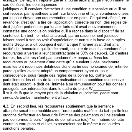
échappé. De fait, il n'importe que le Tribunal arbitral ait pu méconnaître, le
cas échéant, les conséquences
juridiques qu'il convient d'attacher à une condition suspensive ou qu'il se
soit reposé, par hypothèse à tort, sur la doctrine et la jurisprudence citées
par lui pour étayer son argumentation sur ce point. Ce qui est décisif, en
revanche, c'est qu'il a tiré de l'application, correcte ou non, des règles de
droit jugées pertinentes par lui aux faits qu'il avait souverainement
constatés une conclusion précise qu'il a reprise dans le dispositif de sa
sentence. En bref, le Tribunal arbitral, par un raisonnement juridique
faisant appel à son pouvoir d'appréciation et non sur la base de simples
motifs d'équité, a dit pourquoi il estimait que l'intimée avait droit à la
moitié des honoraires qu'elle réclamait, ensuite de quoi il a condamné les
recourantes à verser à leur cocontractante le 50% de ceux-ci. En d'autres
termes, les arbitres n'ont pas condamné
ex aequo et bono
les
recourantes au paiement d'une dette qu'ils auraient jugée inexistante,
mais les ont reconnues débitrices d'une partie des honoraires de l'intimée
parce qu'elles avaient adopté un comportement ayant eu pour
conséquence, sous l'angle des règles de la bonne foi, d'atténuer
partiellement les effets de la non-réalisation de la condition suspensive
dont était assorti le droit de l'intimée à sa rémunération pour les conseils
prodigués aux intéressées dans le cadre du projet W.________.
Il suit de là que le moyen pris de la violation du principe
pacta sunt
servanda
tombe manifestement à faux.
4.3.
En second lieu, les recourantes soutiennent que la sentence
attaquée serait incompatible avec l'ordre public matériel du fait qu'elle leur
ordonne d'effectuer en faveur de l'intimée des paiements qui ne seraient
pas conformes à leurs "règles de compliance (sic) " en matière de lutte
contre la corruption et qui les exposeraient par là même à de lourdes
sanctions pénales.