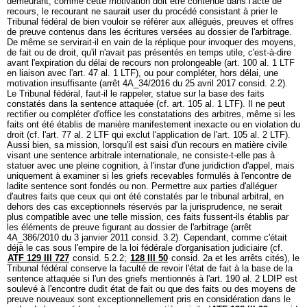
demeurant, comme cette motivation doit être contenue dans l'acte de
recours, le recourant ne saurait user du procédé consistant à prier le
Tribunal fédéral de bien vouloir se référer aux allégués, preuves et offres
de preuve contenus dans les écritures versées au dossier de l'arbitrage.
De même se servirait-il en vain de la réplique pour invoquer des moyens,
de fait ou de droit, qu'il n'avait pas présentés en temps utile, c'est-à-dire
avant l'expiration du délai de recours non prolongeable (
art. 100 al. 1 LTF
en liaison avec l'
art. 47 al. 1 LTF
), ou pour compléter, hors délai, une
motivation insuffisante (arrêt 4A_34/2016 du 25 avril 2017 consid. 2.2).
Le Tribunal fédéral, faut-il le rappeler, statue sur la base des faits
constatés dans la sentence attaquée (cf.
art. 105 al. 1 LTF
). Il ne peut
rectifier ou compléter d'office les constatations des arbitres, même si les
faits ont été établis de manière manifestement inexacte ou en violation du
droit (cf. l'
art. 77 al. 2 LTF
qui exclut l'application de l'
art. 105 al. 2 LTF
).
Aussi bien, sa mission, lorsqu'il est saisi d'un recours en matière civile
visant une sentence arbitrale internationale, ne consiste-t-elle pas à
statuer avec une pleine cognition, à l'instar d'une juridiction d'appel, mais
uniquement à examiner si les griefs recevables formulés à l'encontre de
ladite sentence sont fondés ou non. Permettre aux parties d'alléguer
d'autres faits que ceux qui ont été constatés par le tribunal arbitral, en
dehors des cas exceptionnels réservés par la jurisprudence, ne serait
plus compatible avec une telle mission, ces faits fussent-ils établis par
les éléments de preuve figurant au dossier de l'arbitrage (arrêt
4A_386/2010 du 3 janvier 2011 consid. 3.2). Cependant, comme c'était
déjà le cas sous l'empire de la loi fédérale d'organisation judiciaire (cf.
ATF 129 III 727
consid. 5.2.2;
128 III 50
consid. 2a et les arrêts cités), le
Tribunal fédéral conserve la faculté de revoir l'état de fait à la base de la
sentence attaquée si l'un des griefs mentionnés à l'
art. 190 al. 2 LDIP
est
soulevé à l'encontre dudit état de fait ou que des faits ou des moyens de
preuve nouveaux sont exceptionnellement pris en considération dans le