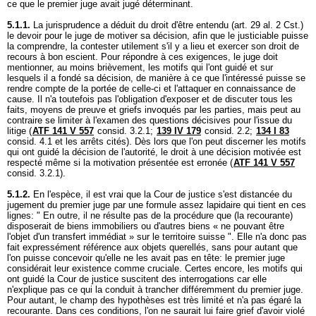
ce que le premier juge avait jugé déterminant.
5.1.1.
La jurisprudence a déduit du droit d'être entendu (
art. 29 al. 2 Cst.
)
le devoir pour le juge de motiver sa décision, afin que le justiciable puisse
la comprendre, la contester utilement s'il y a lieu et exercer son droit de
recours à bon escient. Pour répondre à ces exigences, le juge doit
mentionner, au moins brièvement, les motifs qui l'ont guidé et sur
lesquels il a fondé sa décision, de manière à ce que l'intéressé puisse se
rendre compte de la portée de celle-ci et l'attaquer en connaissance de
cause. Il n'a toutefois pas l'obligation d'exposer et de discuter tous les
faits, moyens de preuve et griefs invoqués par les parties, mais peut au
contraire se limiter à l'examen des questions décisives pour l'issue du
litige (
ATF 141 V 557
consid. 3.2.1;
139 IV 179
consid. 2.2;
134 I 83
consid. 4.1 et les arrêts cités). Dès lors que l'on peut discerner les motifs
qui ont guidé la décision de l'autorité, le droit à une décision motivée est
respecté même si la motivation présentée est erronée (
ATF 141 V 557
consid. 3.2.1).
5.1.2.
En l'espèce, il est vrai que la Cour de justice s'est distancée du
jugement du premier juge par une formule assez lapidaire qui tient en ces
lignes: " En outre, il ne résulte pas de la procédure que (la recourante)
disposerait de biens immobiliers ou d'autres biens « ne pouvant être
l'objet d'un transfert immédiat » sur le territoire suisse ". Elle n'a donc pas
fait expressément référence aux objets querellés, sans pour autant que
l'on puisse concevoir qu'elle ne les avait pas en tête: le premier juge
considérait leur existence comme cruciale. Certes encore, les motifs qui
ont guidé la Cour de justice suscitent des interrogations car elle
n'explique pas ce qui la conduit à trancher différemment du premier juge.
Pour autant, le champ des hypothèses est très limité et n'a pas égaré la
recourante. Dans ces conditions, l'on ne saurait lui faire grief d'avoir violé