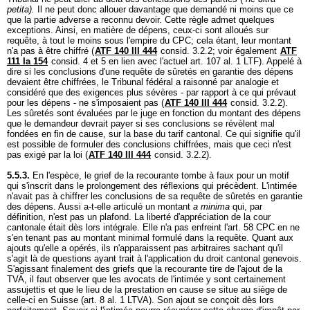
petita).
Il ne peut donc allouer davantage que demandé ni moins que ce
que la partie adverse a reconnu devoir. Cette règle admet quelques
exceptions. Ainsi, en matière de dépens, ceux-ci sont alloués sur
requête, à tout le moins sous l'empire du CPC; cela étant, leur montant
n'a pas à être chiffré (
ATF 140 III 444
consid. 3.2.2; voir également
ATF
111 Ia 154
consid. 4 et 5 en lien avec l'actuel
art. 107 al. 1 LTF
). Appelé à
dire si les conclusions d'une requête de sûretés en garantie des dépens
devaient être chiffrées, le Tribunal fédéral a raisonné par analogie et
considéré que des exigences plus sévères - par rapport à ce qui prévaut
pour les dépens - ne s'imposaient pas (
ATF 140 III 444
consid. 3.2.2).
Les sûretés sont évaluées par le juge en fonction du montant des dépens
que le demandeur devrait payer si ses conclusions se révèlent mal
fondées en fin de cause, sur la base du tarif cantonal. Ce qui signifie qu'il
est possible de formuler des conclusions chiffrées, mais que ceci n'est
pas exigé par la loi (
ATF 140 III 444
consid. 3.2.2).
5.5.3.
En l'espèce, le grief de la recourante tombe à faux pour un motif
qui s'inscrit dans le prolongement des réflexions qui précèdent. L'intimée
n'avait pas à chiffrer les conclusions de sa requête de sûretés en garantie
des dépens. Aussi a-t-elle articulé un montant
a minima
qui, par
définition, n'est pas un plafond. La liberté d'appréciation de la cour
cantonale était dès lors intégrale. Elle n'a pas enfreint l'
art. 58 CPC
en ne
s'en tenant pas au montant minimal formulé dans la requête. Quant aux
ajouts qu'elle a opérés, ils n'apparaissent pas arbitraires sachant qu'il
s'agit là de questions ayant trait à l'application du droit cantonal genevois.
S'agissant finalement des griefs que la recourante tire de l'ajout de la
TVA, il faut observer que les avocats de l'intimée y sont certainement
assujettis et que le lieu de la prestation en cause se situe au siège de
celle-ci en Suisse (
art. 8 al. 1 LTVA
). Son ajout se conçoit dès lors