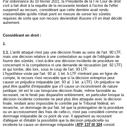
Par ordonnance du 10 février 2021, la Présidente de la I re Cour de droit
civil a fait droit à la requête de la recourante tendant à l'octroi de l'effet
suspensif au recours, considérant que cette dernière avait rendu
vraisemblable qu'elle n'était point en mesure de verser les sûretés
requises de sorte que son recours deviendrait illusoire s'il en était décidé
autrement.
Considérant en droit :
1.
1.1.
L'arrêt attaqué n'est pas une décision finale au sens de l'
art. 90 LTF
,
mais une décision relative à une contestation au sujet de l'obligation de
fournir des sûretés, c'est-à-dire une décision incidente de procédure ne
concernant ni la compétence ni une demande de récusation (
art. 92 LTF
)
et qui tombe, dès lors, sous le coup de l'
art. 93 LTF
.
L'hypothèse visée par l'
art. 93 al. 1 let. b LTF
n'entrant pas en ligne de
compte, le recours n'est recevable que si la décision entreprise peut
causer un préjudice irréparable (
art. 93 al. 1 let. a LTF
). Un préjudice ne
peut être qualifié d'irréparable que s'il cause un inconvénient de nature
juridique; tel est le cas lorsqu'une décision finale, même favorable au
recourant, ne le ferait pas disparaître entièrement, en particulier lorsque la
décision incidente contestée ne peut plus être attaquée avec la décision
finale, rendant ainsi impossible le contrôle par le Tribunal fédéral; en
revanche, un dommage de pur fait, tel que la prolongation de la procédure
ou un accroissement des frais de celle-ci, n'est pas considéré comme un
dommage irréparable de ce point de vue. Il appartient au recourant
d'alléguer et d'établir la possibilité que la décision préjudicielle ou
incidente lui cause un dommage irréparable (
ATF 137 III 324
consid.