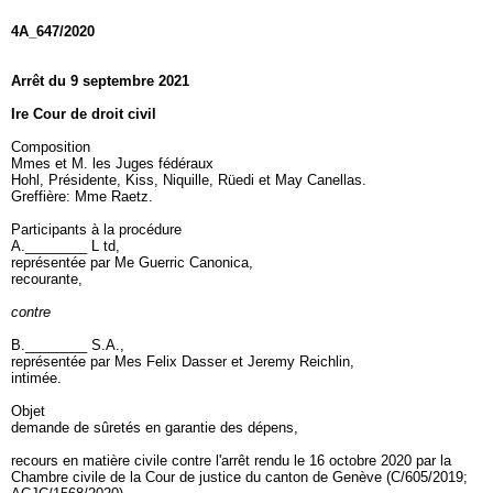
4A_647/2020
Arrêt du 9 septembre 2021
Ire Cour de droit civil
Composition
Mmes et M. les Juges fédéraux
Hohl, Présidente, Kiss, Niquille, Rüedi et May Canellas.
Greffière: Mme Raetz.
Participants à la procédure
A.________ L td,
représentée par Me Guerric Canonica,
recourante,
contre
B.________ S.A.,
représentée par Mes Felix Dasser et Jeremy Reichlin,
intimée.
Objet
demande de sûretés en garantie des dépens,
recours en matière civile contre l'arrêt rendu le 16 octobre 2020 par la
Chambre civile de la Cour de justice du canton de Genève (C/605/2019;