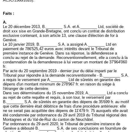
ACJC/1568/2020).
Faits :
A.
Le 20 décembre 2013, B.________ S.A. et A.________ Ltd, société de
droit xxx sise en Grande-Bretagne, ont conclu un contrat de distribution
exclusive contenant, à son article 13, une clause d'élection de for à
Genève.
Le 10 janvier 2019, B.________ S.A. a assigné A.________ Ltd en
paiement de 786'525,42 euros avec intérêts devant le Tribunal de
première instance de Genève. Dans sa réponse, la défenderesse a
conclu au rejet de la demande. Reconventionnellement, elle a conclu à la
condamnation de la demanderesse à lui verser un montant de 37'964'060
fr.
Par acte du 20 septembre 2019 - dernier jour du délai imparti par le
Tribunal pour répondre à la demande reconventionnelle - B.________ S.A.
a requis le versement par A.________ Ltd de sûretés en garantie des
dépens d'un montant minimum de 278'967 fr. en raison du siège à
l'étranger de cette dernière.
Dans ses déterminations du 15 novembre 2019, A.________ Ltd a conclu
au rejet de cette requête et requis, à son tour, le versement par
B.________ S.A. de sûretés en garantie des dépens de 35'699 fr. au motif
que cette dernière était débitrice de frais d'une procédure antérieure: elle
ne se serait pas acquittée des dépens de 11'479 fr. 75 auxquels elle avait
été condamnée par ordonnance du 29 avril 2019 du Tribunal régional des
Montagnes et du Val-de-Ruz du canton de Neuchâtel.
Par ordonnance du 29 avril 2020, le Tribunal de première instance de
Genève a débouté B.________ S.A. de ses conclusions en fourniture de