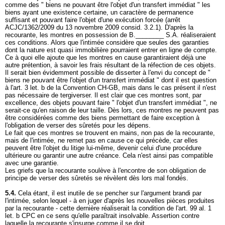
comme des " biens ne pouvant être l'objet d'un transfert immédiat " les
biens ayant une existence certaine, un caractère de permanence
suffisant et pouvant faire l'objet d'une exécution forcée (arrêt
ACJC/1362/2009 du 13 novembre 2009 consid. 3.2.1). D'après la
recourante, les montres en possession de B.________ S.A. réaliseraient
ces conditions. Alors que l'intimée considère que seules des garanties
dont la nature est quasi immobilière pourraient entrer en ligne de compte.
Ce à quoi elle ajoute que les montres en cause garantiraient déjà une
autre prétention, à savoir les frais résultant de la réfection de ces objets.
Il serait bien évidemment possible de disserter à l'envi du concept de "
biens ne pouvant être l'objet d'un transfert immédiat " dont il est question
à l'art. 3 let. b de la Convention CH-GB, mais dans le cas présent il n'est
pas nécessaire de tergiverser. Il est clair que ces montres sont, par
excellence, des objets pouvant faire " l'objet d'un transfert immédiat ", ne
serait-ce qu'en raison de leur taille. Dès lors, ces montres ne peuvent pas
être considérées comme des biens permettant de faire exception à
l'obligation de verser des sûretés pour les dépens.
Le fait que ces montres se trouvent en mains, non pas de la recourante,
mais de l'intimée, ne remet pas en cause ce qui précède, car elles
peuvent être l'objet du litige lui-même, devenir celui d'une procédure
ultérieure ou garantir une autre créance. Cela n'est ainsi pas compatible
avec une garantie.
Les griefs que la recourante soulève à l'encontre de son obligation de
principe de verser des sûretés se révèlent dès lors mal fondés.
5.4.
Cela étant, il est inutile de se pencher sur l'argument brandi par
l'intimée, selon lequel - à en juger d'après les nouvelles pièces produites
par la recourante - cette dernière réaliserait la condition de l'
art. 99 al. 1
let. b CPC
en ce sens qu'elle paraîtrait insolvable. Assertion contre
laquelle la recourante s'insurge comme il se doit.