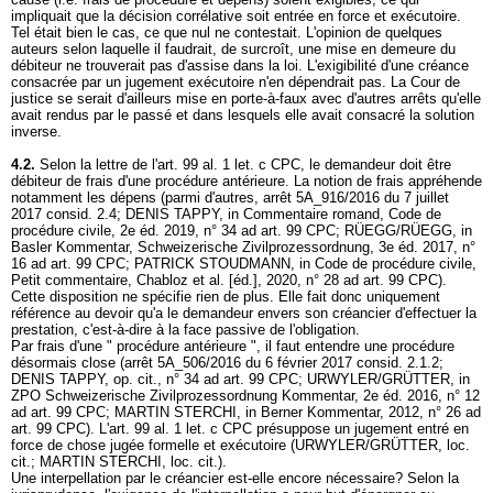
impliquait que la décision corrélative soit entrée en force et exécutoire.
Tel était bien le cas, ce que nul ne contestait. L'opinion de quelques
auteurs selon laquelle il faudrait, de surcroît, une mise en demeure du
débiteur ne trouverait pas d'assise dans la loi. L'exigibilité d'une créance
consacrée par un jugement exécutoire n'en dépendrait pas. La Cour de
justice se serait d'ailleurs mise en porte-à-faux avec d'autres arrêts qu'elle
avait rendus par le passé et dans lesquels elle avait consacré la solution
inverse.
4.2.
Selon la lettre de l'
art. 99 al. 1 let
. c CPC, le demandeur doit être
débiteur de frais d'une procédure antérieure. La notion de frais appréhende
notamment les dépens (parmi d'autres, arrêt 5A_916/2016 du 7 juillet
2017 consid. 2.4; DENIS TAPPY, in Commentaire romand, Code de
procédure civile, 2e éd. 2019, n° 34 ad
art. 99 CPC
; RÜEGG/RÜEGG, in
Basler Kommentar, Schweizerische Zivilprozessordnung, 3e éd. 2017, n°
16 ad
art. 99 CPC
; PATRICK STOUDMANN, in Code de procédure civile,
Petit commentaire, Chabloz et al. [éd.], 2020, n° 28 ad
art. 99 CPC
).
Cette disposition ne spécifie rien de plus. Elle fait donc uniquement
référence au devoir qu'a le demandeur envers son créancier d'effectuer la
prestation, c'est-à-dire à la face passive de l'obligation.
Par frais d'une " procédure antérieure ", il faut entendre une procédure
désormais close (arrêt 5A_506/2016 du 6 février 2017 consid. 2.1.2;
DENIS TAPPY, op. cit., n° 34 ad
art. 99 CPC
; URWYLER/GRÜTTER, in
ZPO Schweizerische Zivilprozessordnung Kommentar, 2e éd. 2016, n° 12
ad
art. 99 CPC
; MARTIN STERCHI, in Berner Kommentar, 2012, n° 26 ad
art. 99 CPC
). L'
art. 99 al. 1 let
. c CPC présuppose un jugement entré en
force de chose jugée formelle et exécutoire (URWYLER/GRÜTTER, loc.
cit.; MARTIN STERCHI, loc. cit.).
Une interpellation par le créancier est-elle encore nécessaire? Selon la