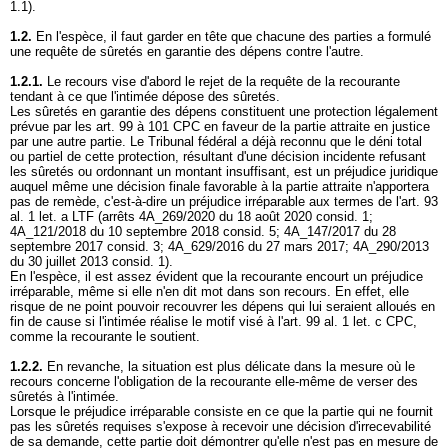
1.1).
1.2.
En l'espèce, il faut garder en tête que chacune des parties a formulé
une requête de sûretés en garantie des dépens contre l'autre.
1.2.1.
Le recours vise d'abord le rejet de la requête de la recourante
tendant à ce que l'intimée dépose des sûretés.
Les sûretés en garantie des dépens constituent une protection légalement
prévue par les art. 99 à 101 CPC en faveur de la partie attraite en justice
par une autre partie. Le Tribunal fédéral a déjà reconnu que le déni total
ou partiel de cette protection, résultant d'une décision incidente refusant
les sûretés ou ordonnant un montant insuffisant, est un préjudice juridique
auquel même une décision finale favorable à la partie attraite n'apportera
pas de remède, c'est-à-dire un préjudice irréparable aux termes de l'
art. 93
al. 1 let. a LTF
(arrêts 4A_269/2020 du 18 août 2020 consid. 1;
4A_121/2018 du 10 septembre 2018 consid. 5; 4A_147/2017 du 28
septembre 2017 consid. 3; 4A_629/2016 du 27 mars 2017; 4A_290/2013
du 30 juillet 2013 consid. 1).
En l'espèce, il est assez évident que la recourante encourt un préjudice
irréparable, même si elle n'en dit mot dans son recours. En effet, elle
risque de ne point pouvoir recouvrer les dépens qui lui seraient alloués en
fin de cause si l'intimée réalise le motif visé à l'
art. 99 al. 1 let
. c CPC,
comme la recourante le soutient.
1.2.2.
En revanche, la situation est plus délicate dans la mesure où le
recours concerne l'obligation de la recourante elle-même de verser des
sûretés à l'intimée.
Lorsque le préjudice irréparable consiste en ce que la partie qui ne fournit
pas les sûretés requises s'expose à recevoir une décision d'irrecevabilité
de sa demande, cette partie doit démontrer qu'elle n'est pas en mesure de