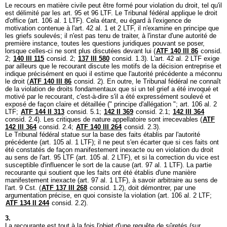
Le recours en matière civile peut être formé pour violation du droit, tel qu'il
est délimité par les
art. 95 et 96 LTF
. Le Tribunal fédéral applique le droit
d'office (
art. 106 al. 1 LTF
). Cela étant, eu égard à l'exigence de
motivation contenue à l'
art. 42 al. 1 et 2 LTF
, il n'examine en principe que
les griefs soulevés; il n'est pas tenu de traiter, à l'instar d'une autorité de
première instance, toutes les questions juridiques pouvant se poser,
lorsque celles-ci ne sont plus discutées devant lui (
ATF 140 III 86
consid.
2;
140 III 115
consid. 2;
137 III 580
consid. 1.3). L'
art. 42 al. 2 LTF
exige
par ailleurs que le recourant discute les motifs de la décision entreprise et
indique précisément en quoi il estime que l'autorité précédente a méconnu
le droit (
ATF 140 III 86
consid. 2). En outre, le Tribunal fédéral ne connaît
de la violation de droits fondamentaux que si un tel grief a été invoqué et
motivé par le recourant, c'est-à-dire s'il a été expressément soulevé et
exposé de façon claire et détaillée (" principe d'allégation ";
art. 106 al. 2
LTF
;
ATF 144 II 313
consid. 5.1;
142 II 369
consid. 2.1;
142 III 364
consid. 2.4). Les critiques de nature appellatoire sont irrecevables (
ATF
142 III 364
consid. 2.4;
ATF 140 III 264
consid. 2.3).
Le Tribunal fédéral statue sur la base des faits établis par l'autorité
précédente (
art. 105 al. 1 LTF
); il ne peut s'en écarter que si ces faits ont
été constatés de façon manifestement inexacte ou en violation du droit
au sens de l'
art. 95 LTF
(
art. 105 al. 2 LTF
), et si la correction du vice est
susceptible d'influencer le sort de la cause (
art. 97 al. 1 LTF
). La partie
recourante qui soutient que les faits ont été établis d'une manière
manifestement inexacte (
art. 97 al. 1 LTF
), à savoir arbitraire au sens de
l'
art. 9 Cst.
(
ATF 137 III 268
consid. 1.2), doit démontrer, par une
argumentation précise, en quoi consiste la violation (
art. 106 al. 2 LTF
;
ATF 134 II 244
consid. 2.2).
3.
La recourante est tout à la fois l'objet d'une requête de sûretés (sur