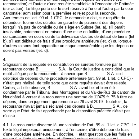
reconvention) et l'auteur d'une requête semblable à l'encontre de l'intimée
(sur action). Le litige porte sur le sort réservé à l'une et l'autre par la cour
cantonale: admission pour la première et rejet pour la seconde.
Aux termes de l'
art. 99 al. 1 CPC
, le demandeur doit, sur requête du
défendeur, fournir des sûretés en garantie du paiement des dépens
lorsqu'il n'a pas de domicile ou de siège en Suisse (let. a), s'il paraît
insolvable, notamment en raison d'une mise en faillite, d'une procédure
concordataire en cours ou de la délivrance d'actes de défaut de biens (let.
b), s'il est débiteur de frais d'une procédure antérieure (let. c) ou lorsque
d'autres raisons font apparaître un risque considérable que les dépens ne
soient pas versés (let. d).
4.
S'agissant de la requête en constitution de sûretés formulée par la
recourante contre B.________ S.A., la Cour de justice a considéré que le
motif allégué par la recourante - à savoir que B.________ S.A. soit
débitrice de dépens d'une procédure antérieure (
art. 99 al. 1 let
. c CPC) -
n'était pas réalisé, de telle sorte que cette requête devait être rejetée.
Certes, a-t-elle observé, B.________ S.A. avait bel et bien été
condamnée par le Tribunal des Montagnes et du Val-de-Ruz du canton de
Neuchâtel à verser à la recourante une somme de 11'479 fr. 75 à titre de
dépens, dans un jugement qui remonte au 29 avril 2019. Toutefois, la
recourante n'avait jamais réclamé ces dépens à B.________ S.A., de
sorte que l'état de fait appréhendé par la disposition précitée n'était pas
réalisé.
4.1.
La recourante discerne là une violation de l'
art. 99 al. 1 let
. c CPC. Le
texte légal imposerait uniquement, à l'en croire, d'être débiteur de frais
d'une procédure antérieure. En doctrine, il était question que les frais en
cause (i.e. frais de procédure et dépens) soient exigibles, ce qui