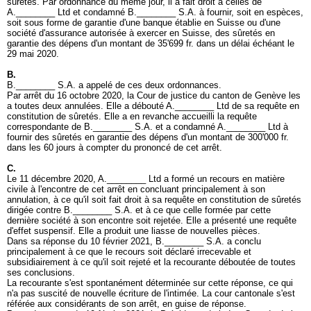
sûretés. Par ordonnance du même jour, il a fait droit à celles de
A.________ Ltd et condamné B.________ S.A. à fournir, soit en espèces,
soit sous forme de garantie d'une banque établie en Suisse ou d'une
société d'assurance autorisée à exercer en Suisse, des sûretés en
garantie des dépens d'un montant de 35'699 fr. dans un délai échéant le
29 mai 2020.
B.
B.________ S.A. a appelé de ces deux ordonnances.
Par arrêt du 16 octobre 2020, la Cour de justice du canton de Genève les
a toutes deux annulées. Elle a débouté A.________ Ltd de sa requête en
constitution de sûretés. Elle a en revanche accueilli la requête
correspondante de B.________ S.A. et a condamné A.________ Ltd à
fournir des sûretés en garantie des dépens d'un montant de 300'000 fr.
dans les 60 jours à compter du prononcé de cet arrêt.
C.
Le 11 décembre 2020, A.________ Ltd a formé un recours en matière
civile à l'encontre de cet arrêt en concluant principalement à son
annulation, à ce qu'il soit fait droit à sa requête en constitution de sûretés
dirigée contre B.________ S.A. et à ce que celle formée par cette
dernière société à son encontre soit rejetée. Elle a présenté une requête
d'effet suspensif. Elle a produit une liasse de nouvelles pièces.
Dans sa réponse du 10 février 2021, B.________ S.A. a conclu
principalement à ce que le recours soit déclaré irrecevable et
subsidiairement à ce qu'il soit rejeté et la recourante déboutée de toutes
ses conclusions.
La recourante s'est spontanément déterminée sur cette réponse, ce qui
n'a pas suscité de nouvelle écriture de l'intimée. La cour cantonale s'est
référée aux considérants de son arrêt, en guise de réponse.