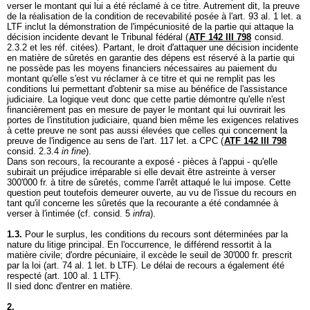
verser le montant qui lui a été réclamé à ce titre. Autrement dit, la preuve
de la réalisation de la condition de recevabilité posée à l'
art. 93 al. 1 let. a
LTF
inclut la démonstration de l'impécuniosité de la partie qui attaque la
décision incidente devant le Tribunal fédéral (
ATF 142 III 798
consid.
2.3.2 et les réf. citées). Partant, le droit d'attaquer une décision incidente
en matière de sûretés en garantie des dépens est réservé à la partie qui
ne possède pas les moyens financiers nécessaires au paiement du
montant qu'elle s'est vu réclamer à ce titre et qui ne remplit pas les
conditions lui permettant d'obtenir sa mise au bénéfice de l'assistance
judiciaire. La logique veut donc que cette partie démontre qu'elle n'est
financièrement pas en mesure de payer le montant qui lui ouvrirait les
portes de l'institution judiciaire, quand bien même les exigences relatives
à cette preuve ne sont pas aussi élevées que celles qui concernent la
preuve de l'indigence au sens de l'
art. 117 let. a CPC
(
ATF 142 III 798
consid. 2.3.4
in fine
).
Dans son recours, la recourante a exposé - pièces à l'appui - qu'elle
subirait un préjudice irréparable si elle devait être astreinte à verser
300'000 fr. à titre de sûretés, comme l'arrêt attaqué le lui impose. Cette
question peut toutefois demeurer ouverte, au vu de l'issue du recours en
tant qu'il concerne les sûretés que la recourante a été condamnée à
verser à l'intimée (cf. consid. 5
infra
).
1.3.
Pour le surplus, les conditions du recours sont déterminées par la
nature du litige principal. En l'occurrence, le différend ressortit à la
matière civile; d'ordre pécuniaire, il excède le seuil de 30'000 fr. prescrit
par la loi (
art. 74 al. 1 let. b LTF
). Le délai de recours a également été
respecté (
art. 100 al. 1 LTF
).
Il sied donc d'entrer en matière.
2.