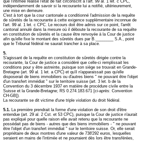
que l'intimée réalise l'état de fait circonscrit à l'
art. 99 al. 1 let
. c CPC,
indépendamment de savoir si la recourante lui a notifié, ultérieurement,
une mise en demeure.
C'est à tort que la cour cantonale a conditionné l'admission de la requête
de sûretés de la recourante à cette exigence supplémentaire inconnue de
l'
art. 99 al. 1 let
. c CPC. Le recours doit être admis sur ce point, l'arrêt
cantonal annulé dans la mesure où il déboute la recourante de sa requête
en constitution de sûretés et la cause être renvoyée à la Cour de justice
afin qu'elle fixe le montant des sûretés dues par B.________ S.A., point
que le Tribunal fédéral ne saurait trancher à sa place.
5.
S'agissant de la requête en constitution de sûretés dirigée contre la
recourante, la Cour de justice a considéré que celle-ci remplissait les
conditions pour y être astreinte, puisque son siège se trouvait en Grande-
Bretagne (
art. 99 al. 1 let. a CPC
) et qu'il n'apparaissait pas qu'elle
disposerait de biens immobiliers ou d'autres biens " ne pouvant être l'objet
d'un transfert immédiat " sur le territoire suisse (art. 3 let. b de la
Convention du 3 décembre 1937 en matière de procédure civile entre la
Suisse et la Grande-Bretagne; RS 0.274.183.671 [ci-après: Convention
CH-GB]).
La recourante se dit victime d'une triple violation du droit fédéral.
5.1.
La première prendrait la forme d'une violation de son droit d'être
entendue (
art. 29 al. 2 Cst.
et 53 CPC), puisque la Cour de justice n'aurait
pas expliqué pour quelle raison elle avait retenu que la recourante ne
possédait pas de biens - autres que des biens immobiliers - " ne pouvant
être l'objet d'un transfert immédiat " sur le territoire suisse. Or, elle serait
propriétaire de deux montres d'une valeur de 738'292 euros, lesquelles
seraient en mains de l'intimée et ne pourraient dès lors être transférées,