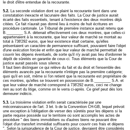
le droit d'être entendue de la recourante.
5.2.
La seconde violation dont se plaint la recourante tient dans une
constatation inexacte et lacunaire des faits. La Cour de justice aurait
écarté des faits essentiels, tenant à l'existence des deux montres déjà
citées. Ce fait n'aurait pas donné lieu à moins de huit écritures en
procédure cantonale. Le Tribunal de première instance aurait retenu que
B.________ S.A. détenait effectivement ces deux montres, que celles-ci
appartenaient à la recourante, que leur valeur de marché se montait au
total à 738'292 euros, que leur existence était certaine, qu'elles
présentaient un caractère de permanence suffisant, pouvaient faire l'objet
d'une exécution forcée et enfin que leur valeur de marché permettait de
couvrir les dépens éventuels, de sorte qu'il n'y avait pas lieu d'ordonner le
dépôt de sûretés en garantie de ceux-ci. Tous éléments que la Cour de
justice aurait passés sous silence.
Il faut bien distinguer ce qui relève du fait et du droit et l'ensemble des
éléments avancés par la recourante n'intègre pas la première catégorie;
quoi qu'il en soit, même si l'on retient que la recourante est propriétaire de
ces montres, qu'elles se trouvent en possession de B.________ S.A. et
que leur valeur de marché correspond à 738'292 euros, ceci ne change
rien au sort du litige, comme on le verra ci-après. Ce grief peut dès lors
demeurer indécis.
5.3.
La troisième violation enfin serait caractérisée par une
méconnaissance de l'art. 3 let. b de la Convention CH-GB, lequel prévoit
une exception à l'obligation de verser des sûretés pour les dépens si la
partie requise possède sur le territoire où sont accomplis les actes de
procédure " des biens immobiliers ou d'autres biens ne pouvant être
l'objet d'un transfert immédiat suffisants pour couvrir ces frais et dépens
". Selon la jurisprudence de la Cour de justice, devraient être considérés