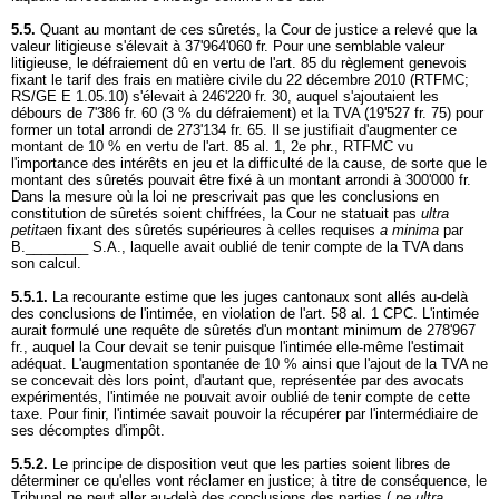
5.5.
Quant au montant de ces sûretés, la Cour de justice a relevé que la
valeur litigieuse s'élevait à 37'964'060 fr. Pour une semblable valeur
litigieuse, le défraiement dû en vertu de l'art. 85 du règlement genevois
fixant le tarif des frais en matière civile du 22 décembre 2010 (RTFMC;
RS/GE E 1.05.10) s'élevait à 246'220 fr. 30, auquel s'ajoutaient les
débours de 7'386 fr. 60 (3 % du défraiement) et la TVA (19'527 fr. 75) pour
former un total arrondi de 273'134 fr. 65. Il se justifiait d'augmenter ce
montant de 10 % en vertu de l'art. 85 al. 1, 2e phr., RTFMC vu
l'importance des intérêts en jeu et la difficulté de la cause, de sorte que le
montant des sûretés pouvait être fixé à un montant arrondi à 300'000 fr.
Dans la mesure où la loi ne prescrivait pas que les conclusions en
constitution de sûretés soient chiffrées, la Cour ne statuait pas
ultra
petita
en fixant des sûretés supérieures à celles requises
a minima
par
B.________ S.A., laquelle avait oublié de tenir compte de la TVA dans
son calcul.
5.5.1.
La recourante estime que les juges cantonaux sont allés au-delà
des conclusions de l'intimée, en violation de l'
art. 58 al. 1 CPC
. L'intimée
aurait formulé une requête de sûretés d'un montant minimum de 278'967
fr., auquel la Cour devait se tenir puisque l'intimée elle-même l'estimait
adéquat. L'augmentation spontanée de 10 % ainsi que l'ajout de la TVA ne
se concevait dès lors point, d'autant que, représentée par des avocats
expérimentés, l'intimée ne pouvait avoir oublié de tenir compte de cette
taxe. Pour finir, l'intimée savait pouvoir la récupérer par l'intermédiaire de
ses décomptes d'impôt.
5.5.2.
Le principe de disposition veut que les parties soient libres de
déterminer ce qu'elles vont réclamer en justice; à titre de conséquence, le
Tribunal ne peut aller au-delà des conclusions des parties (
ne ultra