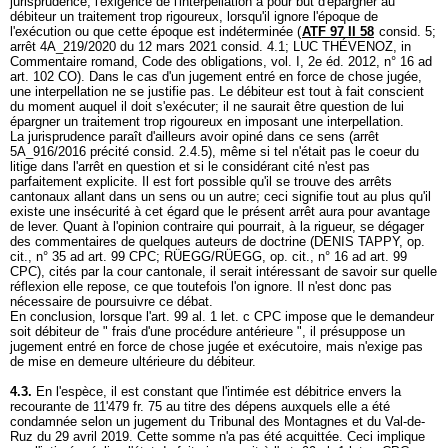
jurisprudence, l'exigence de l'interpellation a pour but d'épargner au
débiteur un traitement trop rigoureux, lorsqu'il ignore l'époque de
l'exécution ou que cette époque est indéterminée (
ATF 97 II 58
consid. 5;
arrêt 4A_219/2020 du 12 mars 2021 consid. 4.1; LUC THÉVENOZ, in
Commentaire romand, Code des obligations, vol. I, 2e éd. 2012, n° 16 ad
art. 102 CO
). Dans le cas d'un jugement entré en force de chose jugée,
une interpellation ne se justifie pas. Le débiteur est tout à fait conscient
du moment auquel il doit s'exécuter; il ne saurait être question de lui
épargner un traitement trop rigoureux en imposant une interpellation.
La jurisprudence paraît d'ailleurs avoir opiné dans ce sens (arrêt
5A_916/2016 précité consid. 2.4.5), même si tel n'était pas le coeur du
litige dans l'arrêt en question et si le considérant cité n'est pas
parfaitement explicite. Il est fort possible qu'il se trouve des arrêts
cantonaux allant dans un sens ou un autre; ceci signifie tout au plus qu'il
existe une insécurité à cet égard que le présent arrêt aura pour avantage
de lever. Quant à l'opinion contraire qui pourrait, à la rigueur, se dégager
des commentaires de quelques auteurs de doctrine (DENIS TAPPY, op.
cit., n° 35 ad
art. 99 CPC
; RÜEGG/RÜEGG, op. cit., n° 16 ad
art. 99
CPC
), cités par la cour cantonale, il serait intéressant de savoir sur quelle
réflexion elle repose, ce que toutefois l'on ignore. Il n'est donc pas
nécessaire de poursuivre ce débat.
En conclusion, lorsque l'
art. 99 al. 1 let
. c CPC impose que le demandeur
soit débiteur de " frais d'une procédure antérieure ", il présuppose un
jugement entré en force de chose jugée et exécutoire, mais n'exige pas
de mise en demeure ultérieure du débiteur.
4.3.
En l'espèce, il est constant que l'intimée est débitrice envers la
recourante de 11'479 fr. 75 au titre des dépens auxquels elle a été
condamnée selon un jugement du Tribunal des Montagnes et du Val-de-
Ruz du 29 avril 2019. Cette somme n'a pas été acquittée. Ceci implique