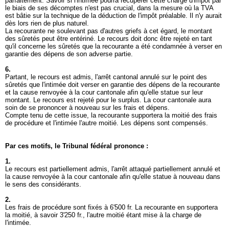
parfaitement. Savoir si l'intimée pourra récupérer cette charge d'impôt par
le biais de ses décomptes n'est pas crucial, dans la mesure où la TVA
est bâtie sur la technique de la déduction de l'impôt préalable. Il n'y aurait
dès lors rien de plus naturel.
La recourante ne soulevant pas d'autres griefs à cet égard, le montant
des sûretés peut être entériné. Le recours doit donc être rejeté en tant
qu'il concerne les sûretés que la recourante a été condamnée à verser en
garantie des dépens de son adverse partie.
6.
Partant, le recours est admis, l'arrêt cantonal annulé sur le point des
sûretés que l'intimée doit verser en garantie des dépens de la recourante
et la cause renvoyée à la cour cantonale afin qu'elle statue sur leur
montant. Le recours est rejeté pour le surplus. La cour cantonale aura
soin de se prononcer à nouveau sur les frais et dépens.
Compte tenu de cette issue, la recourante supportera la moitié des frais
de procédure et l'intimée l'autre moitié. Les dépens sont compensés.
Par ces motifs, le Tribunal fédéral prononce :
1.
Le recours est partiellement admis, l'arrêt attaqué partiellement annulé et
la cause renvoyée à la cour cantonale afin qu'elle statue à nouveau dans
le sens des considérants.
2.
Les frais de procédure sont fixés à 6'500 fr. La recourante en supportera
la moitié, à savoir 3'250 fr., l'autre moitié étant mise à la charge de
l'intimée.