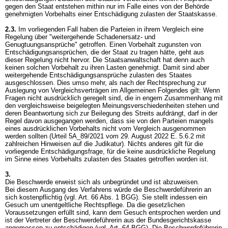
gegen den Staat entstehen mithin nur im Falle eines von der Behörde
genehmigten Vorbehalts einer Entschädigung zulasten der Staatskasse.
2.3.
Im vorliegenden Fall haben die Parteien in ihrem Vergleich eine
Regelung über "weitergehende Schadenersatz- und
Genugtuungsansprüche" getroffen. Einen Vorbehalt zugunsten von
Entschädigungsansprüchen, die der Staat zu tragen hätte, geht aus
dieser Regelung nicht hervor. Die Staatsanwaltschaft hat denn auch
keinen solchen Vorbehalt zu ihren Lasten genehmigt. Damit sind aber
weitergehende Entschädigungsansprüche zulasten des Staates
ausgeschlossen. Dies umso mehr, als nach der Rechtsprechung zur
Auslegung von Vergleichsverträgen im Allgemeinen Folgendes gilt: Wenn
Fragen nicht ausdrücklich geregelt sind, die in engem Zusammenhang mit
den vergleichsweise beigelegten Meinungsverschiedenheiten stehen und
deren Beantwortung sich zur Beilegung des Streits aufdrängt, darf in der
Regel davon ausgegangen werden, dass sie von den Parteien mangels
eines ausdrücklichen Vorbehalts nicht vom Vergleich ausgenommen
werden sollten (Urteil 5A_89/2021 vom 29. August 2022 E. 5.6.2 mit
zahlreichen Hinweisen auf die Judikatur). Nichts anderes gilt für die
vorliegende Entschädigungsfrage, für die keine ausdrückliche Regelung
im Sinne eines Vorbehalts zulasten des Staates getroffen worden ist.
3.
Die Beschwerde erweist sich als unbegründet und ist abzuweisen.
Bei diesem Ausgang des Verfahrens würde die Beschwerdeführerin an
sich kostenpflichtig (vgl.
Art. 66 Abs. 1 BGG
). Sie stellt indessen ein
Gesuch um unentgeltliche Rechtspflege. Da die gesetzlichen
Voraussetzungen erfüllt sind, kann dem Gesuch entsprochen werden und
ist der Vertreter der Beschwerdeführerin aus der Bundesgerichtskasse
angemessen zu entschädigen (vgl.
Art. 64 BGG
). Die Beschwerdeführerin