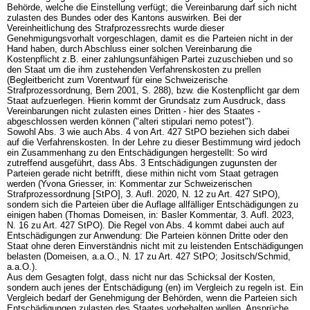
Behörde, welche die Einstellung verfügt; die Vereinbarung darf sich nicht
zulasten des Bundes oder des Kantons auswirken. Bei der
Vereinheitlichung des Strafprozessrechts wurde dieser
Genehmigungsvorhalt vorgeschlagen, damit es die Parteien nicht in der
Hand haben, durch Abschluss einer solchen Vereinbarung die
Kostenpflicht z.B. einer zahlungsunfähigen Partei zuzuschieben und so
den Staat um die ihm zustehenden Verfahrenskosten zu prellen
(Begleitbericht zum Vorentwurf für eine Schweizerische
Strafprozessordnung, Bern 2001, S. 288), bzw. die Kostenpflicht gar dem
Staat aufzuerlegen. Hierin kommt der Grundsatz zum Ausdruck, dass
Vereinbarungen nicht zulasten eines Dritten - hier des Staates -
abgeschlossen werden können ("alteri stipulari nemo potest").
Sowohl Abs. 3 wie auch Abs. 4 von
Art. 427 StPO
beziehen sich dabei
auf die Verfahrenskosten. In der Lehre zu dieser Bestimmung wird jedoch
ein Zusammenhang zu den Entschädigungen hergestellt: So wird
zutreffend ausgeführt, dass Abs. 3 Entschädigungen zugunsten der
Parteien gerade nicht betrifft, diese mithin nicht vom Staat getragen
werden (Yvona Griesser, in: Kommentar zur Schweizerischen
Strafprozessordnung [StPO], 3. Aufl. 2020, N. 12 zu
Art. 427 StPO
),
sondern sich die Parteien über die Auflage allfälliger Entschädigungen zu
einigen haben (Thomas Domeisen, in: Basler Kommentar, 3. Aufl. 2023,
N. 16 zu
Art. 427 StPO
). Die Regel von Abs. 4 kommt dabei auch auf
Entschädigungen zur Anwendung: Die Parteien können Dritte oder den
Staat ohne deren Einverständnis nicht mit zu leistenden Entschädigungen
belasten (Domeisen, a.a.O., N. 17 zu
Art. 427 StPO
; Jositsch/Schmid,
a.a.O.).
Aus dem Gesagten folgt, dass nicht nur das Schicksal der Kosten,
sondern auch jenes der Entschädigung (en) im Vergleich zu regeln ist. Ein
Vergleich bedarf der Genehmigung der Behörden, wenn die Parteien sich
Entschädigungen zulasten des Staates vorbehalten wollen. Ansprüche