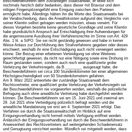
Beschwerdeführerin dem zuständigen Staatsanwalt, er wolle sich
nochmals herzlich dafür bedanken, dass dieser mit Bravour und dem
nötigen Fingerspitzengefühl eine Einigung zwischen den Parteien
ermöglicht habe. Allerdings hätten ihn die Worte des Staatsanwalts bei
der Verabschiedung, dass die Anwaltskosten aufgrund des Vergleichs von
seiner Klientin selbst getragen werden müssten, etwas verwirrt. Für
dieses Vorgehen bestehe keine gesetzliche Grundlage und seine Klientin
habe grundsätzlich Anspruch auf Entschädigung ihrer Aufwendungen für
die angemessene Ausübung ihrer Verfahrensrechte im Sinne von
Art. 429
Abs. 1 lit. a StPO
. Sie sei nicht geständig gewesen und habe in keiner
Weise Anlass zur Durchführung des Strafverfahrens gegeben oder dieses
erschwert, weshalb ihr eine Entschädigung auch nicht verweigert werden
könne. Der Beizug einer erbetenen Verteidigung sei ohne Weiteres
gerechtfertigt gewesen, da nicht nur eine Nötigung sowie eine Drohung im
Raum gestanden seien, sondern auch noch eine qualifizierte grobe
Verletzung der Verkehrsregeln, da B.________ ausgesagt habe, die
Beschwerdeführerin sei circa 100 Stundenkilometer bei einer allgemeinen
Höchstgeschwindigkeit von 50 Stundenkilometern gefahren.
Am 9. März 2022 antwortete der zuständige Staatsanwalt dem
Rechtsvertreter, eine qualifiziert grobe Verletzung der Verkehrsregeln sei
der Beschwerdeführerin nie vorgeworfen worden, weshalb die polizeiliche
Befragung auch ohne anwaltliche Vertretung habe durchgeführt werden
können. Die Beschwerdeführerin sei am 15. Juni 2021 und zweimal am
29. Juli 2021 ohne Verteidigung polizeilich befragt worden und die
anwaltliche Mandatierung sei erst am 4. September 2021 erfolgt. Das
Verfahren sei durch die Staatsanwaltschaft im Hinblick auf eine
Einigungsverhandlung nicht formell mittels Verfügung eröffnet worden.
Anlässlich der Einigungsverhandlung sei durch die Beschwerdeführerin in
Anwesenheit des Rechtsvertreters auf weitergehenden Schadenersatz
und Genugtuung verzichtet worden. Mündlich sei mitgeteilt worden, dass