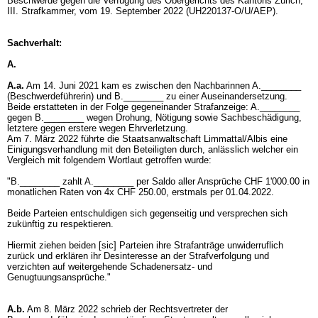
Beschwerde gegen die Verfügung des Obergerichts des Kantons Zürich,
III. Strafkammer, vom 19. September 2022 (UH220137-O/U/AEP).
Sachverhalt:
A.
A.a.
Am 14. Juni 2021 kam es zwischen den Nachbarinnen A.________
(Beschwerdeführerin) und B.________ zu einer Auseinandersetzung.
Beide erstatteten in der Folge gegeneinander Strafanzeige: A.________
gegen B.________ wegen Drohung, Nötigung sowie Sachbeschädigung,
letztere gegen erstere wegen Ehrverletzung.
Am 7. März 2022 führte die Staatsanwaltschaft Limmattal/Albis eine
Einigungsverhandlung mit den Beteiligten durch, anlässlich welcher ein
Vergleich mit folgendem Wortlaut getroffen wurde:
"B.________ zahlt A.________ per Saldo aller Ansprüche CHF 1'000.00 in
monatlichen Raten von 4x CHF 250.00, erstmals per 01.04.2022.
Beide Parteien entschuldigen sich gegenseitig und versprechen sich
zukünftig zu respektieren.
Hiermit ziehen beiden [sic] Parteien ihre Strafanträge unwiderruflich
zurück und erklären ihr Desinteresse an der Strafverfolgung und
verzichten auf weitergehende Schadenersatz- und
Genugtuungsansprüche."
A.b.
Am 8. März 2022 schrieb der Rechtsvertreter der