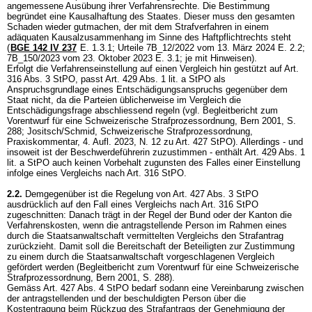
angemessene Ausübung ihrer Verfahrensrechte. Die Bestimmung
begründet eine Kausalhaftung des Staates. Dieser muss den gesamten
Schaden wieder gutmachen, der mit dem Strafverfahren in einem
adäquaten Kausalzusammenhang im Sinne des Haftpflichtrechts steht
(
BGE 142 IV 237
E. 1.3.1; Urteile 7B_12/2022 vom 13. März 2024 E. 2.2;
7B_150/2023 vom 23. Oktober 2023 E. 3.1; je mit Hinweisen).
Erfolgt die Verfahrenseinstellung auf einen Vergleich hin gestützt auf
Art.
316 Abs. 3 StPO
, passt
Art. 429 Abs. 1 lit. a StPO
als
Anspruchsgrundlage eines Entschädigungsanspruchs gegenüber dem
Staat nicht, da die Parteien üblicherweise im Vergleich die
Entschädigungsfrage abschliessend regeln (vgl. Begleitbericht zum
Vorentwurf für eine Schweizerische Strafprozessordnung, Bern 2001, S.
288; Jositsch/Schmid, Schweizerische Strafprozessordnung,
Praxiskommentar, 4. Aufl. 2023, N. 12 zu
Art. 427 StPO
). Allerdings - und
insoweit ist der Beschwerdeführerin zuzustimmen - enthält
Art. 429 Abs. 1
lit. a StPO
auch keinen Vorbehalt zugunsten des Falles einer Einstellung
infolge eines Vergleichs nach
Art. 316 StPO
.
2.2.
Demgegenüber ist die Regelung von
Art. 427 Abs. 3 StPO
ausdrücklich auf den Fall eines Vergleichs nach
Art. 316 StPO
zugeschnitten: Danach trägt in der Regel der Bund oder der Kanton die
Verfahrenskosten, wenn die antragstellende Person im Rahmen eines
durch die Staatsanwaltschaft vermittelten Vergleichs den Strafantrag
zurückzieht. Damit soll die Bereitschaft der Beteiligten zur Zustimmung
zu einem durch die Staatsanwaltschaft vorgeschlagenen Vergleich
gefördert werden (Begleitbericht zum Vorentwurf für eine Schweizerische
Strafprozessordnung, Bern 2001, S. 288).
Gemäss
Art. 427 Abs. 4 StPO
bedarf sodann eine Vereinbarung zwischen
der antragstellenden und der beschuldigten Person über die
Kostentragung beim Rückzug des Strafantrags der Genehmigung der