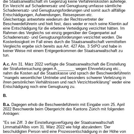
die Staatsanwaltschaft im Gegenzug keine Verfahrenskosten auferlege.
Ein Verzicht auf Schadenersatz und Genugtuung umfasse sämtliche
Schadenersatz- und Genugtuungsforderungen und somit auch allfällige
Entschädigungen, Aufwendungen, Reisespesen etc.
Gleichentags antwortete wiederum der Rechtsvertreter der
Beschwerdeführerin und hielt fest, dass weder er noch seine Klientin auf
eine Entschädigung für die erbetene Verteidigung verzichtet hätten. Im
Rahmen des Vergleichs sei einzig gegenüber der Gegenpartei auf
Schadenersatz- und Genugtuungsforderungen verzichtet worden. Die
Kostenlosigkeit im Fall eines durch die Staatsanwaltschaft vermittelten
Vergleichs ergebe sich bereits aus
Art. 427 Abs. 3 StPO
und habe in
keiner Weise mit einem Entgegenkommen der Staatsanwaltschaft zu
tun.
A.c.
Am 31. März 2022 verfügte die Staatsanwaltschaft die Einstellung
der Strafuntersuchung gegen A.________ wegen Ehrverletzung etc.,
nahm die Kosten auf die Staatskasse und sprach der Beschwerdeführerin
"mangels wesentlicher Umtriebe und besonders schwerer Verletzung in
ihren persönlichen Verhältnissen und nach Verzichtserklärung" weder eine
Entschädigung noch eine Genugtuung zu.
B.
B.a.
Dagegen erhob die Beschwerdeführerin mit Eingabe vom 25. April
2022 Beschwerde beim Obergericht des Kantons Zürich mit folgenden
Anträgen:
"Es sei Ziff. 3 der Einstellungsverfügung der Staatsanwaltschaft
Limmattal/Albis vom 31. März 2022 wie folgt abzuändern: 'Der
beschuldigten Person wird eine Prozessentschädigung in der Höhe von