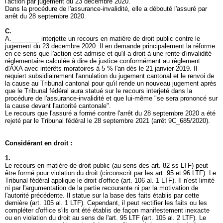
l'action par jugement du 23 décembre 2020.
Dans la procédure de l'assurance-invalidité, elle a débouté l'assuré par
arrêt du 28 septembre 2020.
C.
A.________ interjette un recours en matière de droit public contre le
jugement du 23 decembre 2020. Il en demande principalement la réforme
en ce sens que l'action est admise et qu'il a droit à une rente d'invalidité
réglementaire calculée à dire de justice conformément au règlement
d'AXA avec intérêts moratoires à 5 % l'an dès le 21 janvier 2019. Il
requiert subsidiairement l'annulation du jugement cantonal et le renvoi de
la cause au Tribunal cantonal pour qu'il rende un nouveau jugement après
que le Tribunal fédéral aura statué sur le recours interjeté dans la
procédure de l'assurance-invalidité et que lui-même "se sera prononcé sur
la cause devant l'autorité cantonale".
Le recours que l'assuré a formé contre l'arrêt du 28 septembre 2020 a été
rejeté par le Tribunal fédéral le 28 septembre 2021 (arrêt 9C_685/2020).
Considérant en droit :
1.
Le recours en matière de droit public (au sens des
art. 82 ss LTF
) peut
être formé pour violation du droit (circonscrit par les
art. 95 et 96 LTF
). Le
Tribunal fédéral applique le droit d'office (
art. 106 al. 1 LTF
). Il n'est limité
ni par l'argumentation de la partie recourante ni par la motivation de
l'autorité précédente. Il statue sur la base des faits établis par cette
dernière (
art. 105 al. 1 LTF
). Cependant, il peut rectifier les faits ou les
compléter d'office s'ils ont été établis de façon manifestement inexacte
ou en violation du droit au sens de l'
art. 95 LTF
(
art. 105 al. 2 LTF
). Le