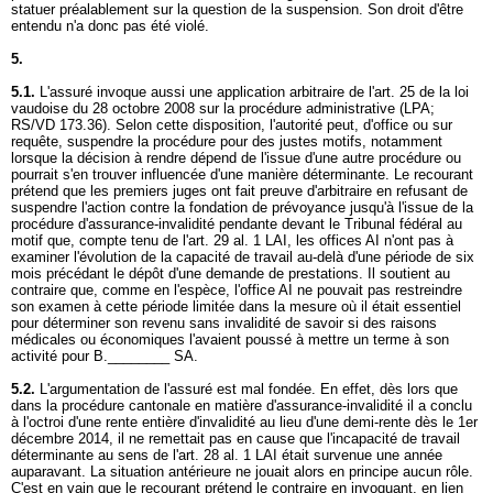
statuer préalablement sur la question de la suspension. Son droit d'être
entendu n'a donc pas été violé.
5.
5.1.
L'assuré invoque aussi une application arbitraire de l'art. 25 de la loi
vaudoise du 28 octobre 2008 sur la procédure administrative (LPA;
RS/VD 173.36). Selon cette disposition, l'autorité peut, d'office ou sur
requête, suspendre la procédure pour des justes motifs, notamment
lorsque la décision à rendre dépend de l'issue d'une autre procédure ou
pourrait s'en trouver influencée d'une manière déterminante. Le recourant
prétend que les premiers juges ont fait preuve d'arbitraire en refusant de
suspendre l'action contre la fondation de prévoyance jusqu'à l'issue de la
procédure d'assurance-invalidité pendante devant le Tribunal fédéral au
motif que, compte tenu de l'
art. 29 al. 1 LAI
, les offices AI n'ont pas à
examiner l'évolution de la capacité de travail au-delà d'une période de six
mois précédant le dépôt d'une demande de prestations. Il soutient au
contraire que, comme en l'espèce, l'office AI ne pouvait pas restreindre
son examen à cette période limitée dans la mesure où il était essentiel
pour déterminer son revenu sans invalidité de savoir si des raisons
médicales ou économiques l'avaient poussé à mettre un terme à son
activité pour B.________ SA.
5.2.
L'argumentation de l'assuré est mal fondée. En effet, dès lors que
dans la procédure cantonale en matière d'assurance-invalidité il a conclu
à l'octroi d'une rente entière d'invalidité au lieu d'une demi-rente dès le 1er
décembre 2014, il ne remettait pas en cause que l'incapacité de travail
déterminante au sens de l'
art. 28 al. 1 LAI
était survenue une année
auparavant. La situation antérieure ne jouait alors en principe aucun rôle.
C'est en vain que le recourant prétend le contraire en invoquant, en lien