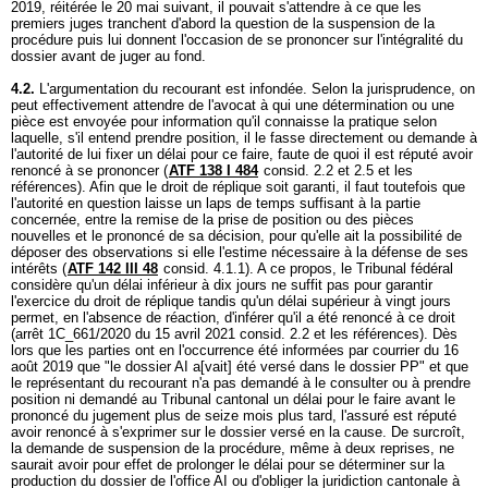
2019, réitérée le 20 mai suivant, il pouvait s'attendre à ce que les
premiers juges tranchent d'abord la question de la suspension de la
procédure puis lui donnent l'occasion de se prononcer sur l'intégralité du
dossier avant de juger au fond.
4.2.
L'argumentation du recourant est infondée. Selon la jurisprudence, on
peut effectivement attendre de l'avocat à qui une détermination ou une
pièce est envoyée pour information qu'il connaisse la pratique selon
laquelle, s'il entend prendre position, il le fasse directement ou demande à
l'autorité de lui fixer un délai pour ce faire, faute de quoi il est réputé avoir
renoncé à se prononcer (
ATF 138 I 484
consid. 2.2 et 2.5 et les
références). Afin que le droit de réplique soit garanti, il faut toutefois que
l'autorité en question laisse un laps de temps suffisant à la partie
concernée, entre la remise de la prise de position ou des pièces
nouvelles et le prononcé de sa décision, pour qu'elle ait la possibilité de
déposer des observations si elle l'estime nécessaire à la défense de ses
intérêts (
ATF 142 III 48
consid. 4.1.1). A ce propos, le Tribunal fédéral
considère qu'un délai inférieur à dix jours ne suffit pas pour garantir
l'exercice du droit de réplique tandis qu'un délai supérieur à vingt jours
permet, en l'absence de réaction, d'inférer qu'il a été renoncé à ce droit
(arrêt 1C_661/2020 du 15 avril 2021 consid. 2.2 et les références). Dès
lors que les parties ont en l'occurrence été informées par courrier du 16
août 2019 que "le dossier AI a[vait] été versé dans le dossier PP" et que
le représentant du recourant n'a pas demandé à le consulter ou à prendre
position ni demandé au Tribunal cantonal un délai pour le faire avant le
prononcé du jugement plus de seize mois plus tard, l'assuré est réputé
avoir renoncé à s'exprimer sur le dossier versé en la cause. De surcroît,
la demande de suspension de la procédure, même à deux reprises, ne
saurait avoir pour effet de prolonger le délai pour se déterminer sur la
production du dossier de l'office AI ou d'obliger la juridiction cantonale à