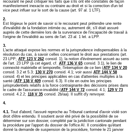
recourant ne peut critiquer les faits que s'ils ont été constatés de façon
manifestement inexacte ou contraire au droit et si la correction d'un tel
vice peut influer sur le sort de la cause (
art. 97 al. 1 LTF
).
2.
Est litigieux le point de savoir si le recourant peut prétendre une rente
d'invalidité de la fondation intimée ou, autrement dit, s'il était assuré
auprès de cette dernière lors de la survenance de l'incapacité de travail à
l'origine de l'invalidité au sens de l'
art. 23 al. 1 let. a LPP
.
3.
L'acte attaqué expose les normes et la jurisprudence indispensables à la
résolution du cas, à savoir celles concernant le droit aux prestations (
art.
23 LPP
;
ATF 123 V 262
consid. 1), la notion d'événement assuré au sens
de l'
art. 23 LPP
(à cet égard, cf.
ATF 136 V 65
consid. 3.1), le lien de
connexité matérielle et temporelle, l'interruption de ce lien (
ATF 134 V 20
consid. 3.2 et 5.3;
130 V 270
consid. 4.1; voir aussi
ATF 144 V 58
consid. 4) et les principes applicables en cas d'atteintes multiples à la
santé (
ATF 138 V 409
consid. 6.3). Il cite en outre les principes
jurisprudentiels relatifs à la force contraignante des décisions prises dans
le cadre de l'assurance-invalidité (
ATF 144 V 72
consid. 4.1;
129 V 73
consid. 4.2.2;
118 V 35
consid. 2b/aa). Il suffit d'y renvoyer.
4.
4.1.
Tout d'abord, l'assuré reproche au Tribunal cantonal d'avoir violé son
droit d'être entendu. Il soutient avoir été privé de la possibilité de se
déterminer sur son dossier, complété par la juridiction cantonale pendant
la procédure par l'apport du dossier de l'office AI. Il considère qu'étant
donné la demande de suspension de la procédure, formée le 21 janvier