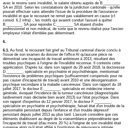
avec le revenu sans invalidité, le salaire obtenu auprès de B.________
SA en 2010. Selon les constatations de la juridiction cantonale - qu'elle
pouvait effectuer sans attendre l'issue de la procédure de l'assurance-
invalidité et que le recourant ne remet pas valablement en cause (cf.
consid. 6.2 infra) -, les motifs qui avaient conduit l'assuré à quitter
B.________ SA pour rejoindre C.________ SA étaient d'ordre
professionnel et non médical, de sorte que le revenu réalisé pour l'ancien
employeur n'était d'emblée pas déterminant.
6.
6.1.
Au fond, le recourant fait grief au Tribunal cantonal d'avoir conclu à
l'issue de son examen du dossier de l'office AI qu'aucune pièce ne
démontrait une incapacité de travail antérieure à 2013, résultant des
troubles psychiques à l'origine de l'invalidité reconnue. Il conteste cette
appréciation. D'après lui, dans son rapport du 28 août 2018, la doctoresse
D.________, spécialiste en psychiatrie et psychothérapie, mentionnait
l'existence de problèmes psychiques (suffisamment compensés pour ne
pas causer d'incapacité de travail) avant 2010 et une désorganisation
psychique secondaire à la maladie cancéreuse. Dans son rapport du 18
juillet 2017, le docteur E.________, spécialiste en médecine interne
générale, évoquait l'incidence de la tumeur cancéreuse (diagnostiquée
tardivement mais déclarée bien avant 2013) sur l'état psychique. Dans
son rapport d'expertise du 12 janvier 2017, le docteur F.________,
spécialiste en psychiatrie et psychothérapie, faisait état d'un trouble de la
personnalité persistant depuis l'enfance et d'un trouble dépressif
persistant depuis juillet 2013 au plus tard. L'assuré considère que ces
éléments établissent au degré de la vraisemblance prépondérante que
l'incapacité de travail (d'au moins 20 %) à l'origine de son invalidité était
survenue alors qu'il était affilié à l'institution de prévoyance intimée.