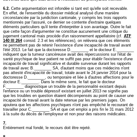
6.2.
Cette argumentation est infondée si tant est qu'elle soit recevable.
En effet, de l'ensemble du dossier médical analysé d'une manière
circonstanciée par la juridiction cantonale, y compris les trois rapports
mentionnés par l'assuré, ce dernier se contente d'extraire quelques
éléments particuliers qu'il tente d'interpréter à son avantage. Outre le fait
que cette façon d'argumenter ne constitue aucunement une critique du
jugement cantonal mais procède d'un raisonnement appellatoire (cf.
ATF
140 III 264
consid. 2.3 et les références), on relèvera que ces éléments
ne permettent pas de retenir l'existence d'une incapacité de travail avant
l'été 2013. Le fait que la doctoresse D.________ et le docteur E.________
indiquent que la tumeur cancéreuse avait des répercussions sur l'état de
santé psychique de leur patient ne suffit pas pour établir l'existence d'une
incapacité de travail significative et durable survenue durant les rapports
de travail avec B.________ SA, d'autant moins que ces médecins n'ont
pas attesté d'incapacité de travail, totale avant le 24 janvier 2014 pour la
doctoresse D.________, ou temporaire et liée à d'autres affections pour le
docteur E.________. Dans le même sens, le fait que le docteur
F.________ diagnostique un trouble de la personnalité existant depuis
l'enfance ou un trouble dépressif existant en juillet 2013 ne signifie pas
que les troubles en question étaient décompensés au point de causer une
incapacité de travail avant la date retenue par les premiers juges. On
ajoutera que les affections psychiques n'ont pas empêché le recourant de
travailler pour C.________ SA et que cet emploi a pris fin le 31 mars 2012
à la suite du décès de l'employeur et non pour des raisons médicales.
7.
Entièrement mal fondé, le recours doit être rejeté.
8.