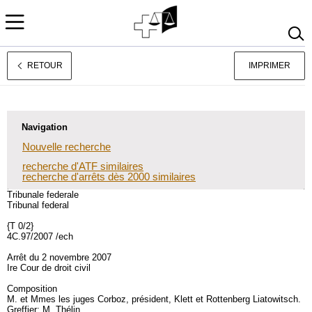
RETOUR
IMPRIMER
Deutsch
Italiano
Navigation
Nouvelle recherche
recherche d'ATF similaires
recherche d'arrêts dès 2000 similaires
Tribunale federale
Tribunal federal
{T 0/2}
4C.97/2007 /ech
Arrêt du 2 novembre 2007
Ire Cour de droit civil
Composition
M. et Mmes les juges Corboz, président, Klett et Rottenberg Liatowitsch.
Greffier: M. Thélin.