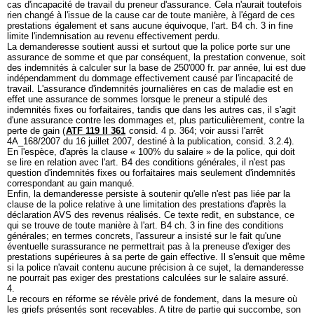
cas d'incapacité de travail du preneur d'assurance. Cela n'aurait toutefois
rien changé à l'issue de la cause car de toute manière, à l'égard de ces
prestations également et sans aucune équivoque, l'art. B4 ch. 3 in fine
limite l'indemnisation au revenu effectivement perdu.
La demanderesse soutient aussi et surtout que la police porte sur une
assurance de somme et que par conséquent, la prestation convenue, soit
des indemnités à calculer sur la base de 250'000 fr. par année, lui est due
indépendamment du dommage effectivement causé par l'incapacité de
travail. L'assurance d'indemnités journalières en cas de maladie est en
effet une assurance de sommes lorsque le preneur a stipulé des
indemnités fixes ou forfaitaires, tandis que dans les autres cas, il s'agit
d'une assurance contre les dommages et, plus particulièrement, contre la
perte de gain (
ATF 119 II 361
consid. 4 p. 364; voir aussi l'arrêt
4A_168/2007 du 16 juillet 2007, destiné à la publication, consid. 3.2.4).
En l'espèce, d'après la clause « 100% du salaire » de la police, qui doit
se lire en relation avec l'art. B4 des conditions générales, il n'est pas
question d'indemnités fixes ou forfaitaires mais seulement d'indemnités
correspondant au gain manqué.
Enfin, la demanderesse persiste à soutenir qu'elle n'est pas liée par la
clause de la police relative à une limitation des prestations d'après la
déclaration AVS des revenus réalisés. Ce texte redit, en substance, ce
qui se trouve de toute manière à l'art. B4 ch. 3 in fine des conditions
générales; en termes concrets, l'assureur a insisté sur le fait qu'une
éventuelle surassurance ne permettrait pas à la preneuse d'exiger des
prestations supérieures à sa perte de gain effective. Il s'ensuit que même
si la police n'avait contenu aucune précision à ce sujet, la demanderesse
ne pourrait pas exiger des prestations calculées sur le salaire assuré.
4.
Le recours en réforme se révèle privé de fondement, dans la mesure où
les griefs présentés sont recevables. A titre de partie qui succombe, son