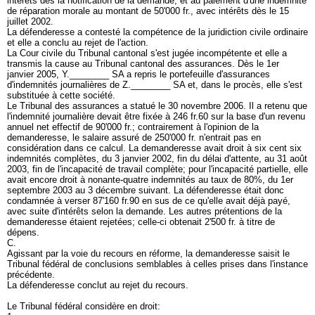
intérêts dès la notification de la demande, et au paiement d'une indemnité
de réparation morale au montant de 50'000 fr., avec intérêts dès le 15
juillet 2002.
La défenderesse a contesté la compétence de la juridiction civile ordinaire
et elle a conclu au rejet de l'action.
La Cour civile du Tribunal cantonal s'est jugée incompétente et elle a
transmis la cause au Tribunal cantonal des assurances. Dès le 1er
janvier 2005, Y.________ SA a repris le portefeuille d'assurances
d'indemnités journalières de Z.________ SA et, dans le procès, elle s'est
substituée à cette société.
Le Tribunal des assurances a statué le 30 novembre 2006. Il a retenu que
l'indemnité journalière devait être fixée à 246 fr.60 sur la base d'un revenu
annuel net effectif de 90'000 fr.; contrairement à l'opinion de la
demanderesse, le salaire assuré de 250'000 fr. n'entrait pas en
considération dans ce calcul. La demanderesse avait droit à six cent six
indemnités complètes, du 3 janvier 2002, fin du délai d'attente, au 31 août
2003, fin de l'incapacité de travail complète; pour l'incapacité partielle, elle
avait encore droit à nonante-quatre indemnités au taux de 80%, du 1er
septembre 2003 au 3 décembre suivant. La défenderesse était donc
condamnée à verser 87'160 fr.90 en sus de ce qu'elle avait déjà payé,
avec suite d'intérêts selon la demande. Les autres prétentions de la
demanderesse étaient rejetées; celle-ci obtenait 2'500 fr. à titre de
dépens.
C.
Agissant par la voie du recours en réforme, la demanderesse saisit le
Tribunal fédéral de conclusions semblables à celles prises dans l'instance
précédente.
La défenderesse conclut au rejet du recours.
Le Tribunal fédéral considère en droit: