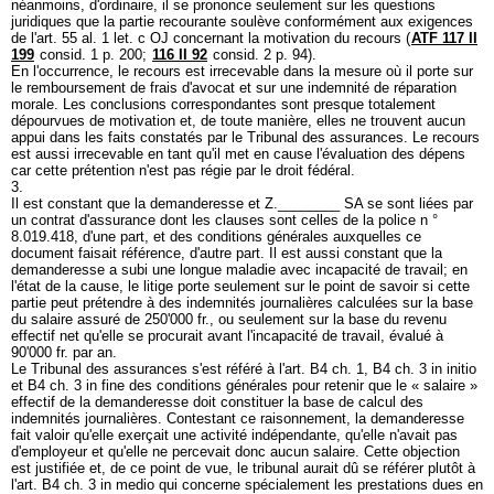
néanmoins, d'ordinaire, il se prononce seulement sur les questions
juridiques que la partie recourante soulève conformément aux exigences
de l'
art. 55 al. 1 let
. c OJ concernant la motivation du recours (
ATF 117 II
199
consid. 1 p. 200;
116 II 92
consid. 2 p. 94).
En l'occurrence, le recours est irrecevable dans la mesure où il porte sur
le remboursement de frais d'avocat et sur une indemnité de réparation
morale. Les conclusions correspondantes sont presque totalement
dépourvues de motivation et, de toute manière, elles ne trouvent aucun
appui dans les faits constatés par le Tribunal des assurances. Le recours
est aussi irrecevable en tant qu'il met en cause l'évaluation des dépens
car cette prétention n'est pas régie par le droit fédéral.
3.
Il est constant que la demanderesse et Z.________ SA se sont liées par
un contrat d'assurance dont les clauses sont celles de la police n °
8.019.418, d'une part, et des conditions générales auxquelles ce
document faisait référence, d'autre part. Il est aussi constant que la
demanderesse a subi une longue maladie avec incapacité de travail; en
l'état de la cause, le litige porte seulement sur le point de savoir si cette
partie peut prétendre à des indemnités journalières calculées sur la base
du salaire assuré de 250'000 fr., ou seulement sur la base du revenu
effectif net qu'elle se procurait avant l'incapacité de travail, évalué à
90'000 fr. par an.
Le Tribunal des assurances s'est référé à l'art. B4 ch. 1, B4 ch. 3 in initio
et B4 ch. 3 in fine des conditions générales pour retenir que le « salaire »
effectif de la demanderesse doit constituer la base de calcul des
indemnités journalières. Contestant ce raisonnement, la demanderesse
fait valoir qu'elle exerçait une activité indépendante, qu'elle n'avait pas
d'employeur et qu'elle ne percevait donc aucun salaire. Cette objection
est justifiée et, de ce point de vue, le tribunal aurait dû se référer plutôt à
l'art. B4 ch. 3 in medio qui concerne spécialement les prestations dues en