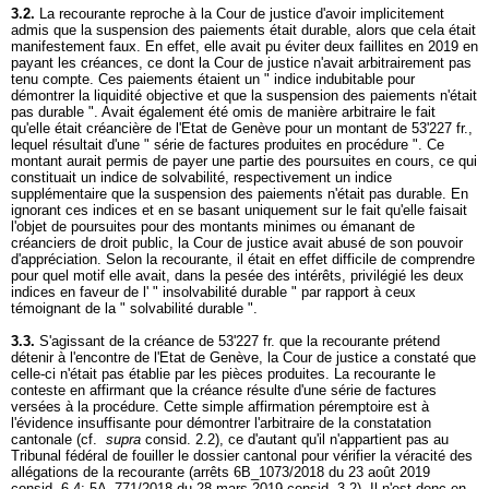
3.2.
La recourante reproche à la Cour de justice d'avoir implicitement
admis que la suspension des paiements était durable, alors que cela était
manifestement faux. En effet, elle avait pu éviter deux faillites en 2019 en
payant les créances, ce dont la Cour de justice n'avait arbitrairement pas
tenu compte. Ces paiements étaient un " indice indubitable pour
démontrer la liquidité objective et que la suspension des paiements n'était
pas durable ". Avait également été omis de manière arbitraire le fait
qu'elle était créancière de l'Etat de Genève pour un montant de 53'227 fr.,
lequel résultait d'une " série de factures produites en procédure ". Ce
montant aurait permis de payer une partie des poursuites en cours, ce qui
constituait un indice de solvabilité, respectivement un indice
supplémentaire que la suspension des paiements n'était pas durable. En
ignorant ces indices et en se basant uniquement sur le fait qu'elle faisait
l'objet de poursuites pour des montants minimes ou émanant de
créanciers de droit public, la Cour de justice avait abusé de son pouvoir
d'appréciation. Selon la recourante, il était en effet difficile de comprendre
pour quel motif elle avait, dans la pesée des intérêts, privilégié les deux
indices en faveur de l' " insolvabilité durable " par rapport à ceux
témoignant de la " solvabilité durable ".
3.3.
S'agissant de la créance de 53'227 fr. que la recourante prétend
détenir à l'encontre de l'Etat de Genève, la Cour de justice a constaté que
celle-ci n'était pas établie par les pièces produites. La recourante le
conteste en affirmant que la créance résulte d'une série de factures
versées à la procédure. Cette simple affirmation péremptoire est à
l'évidence insuffisante pour démontrer l'arbitraire de la constatation
cantonale (cf.
supra
consid. 2.2), ce d'autant qu'il n'appartient pas au
Tribunal fédéral de fouiller le dossier cantonal pour vérifier la véracité des
allégations de la recourante (arrêts 6B_1073/2018 du 23 août 2019
consid. 6.4; 5A_771/2018 du 28 mars 2019 consid. 3.2). Il n'est donc en