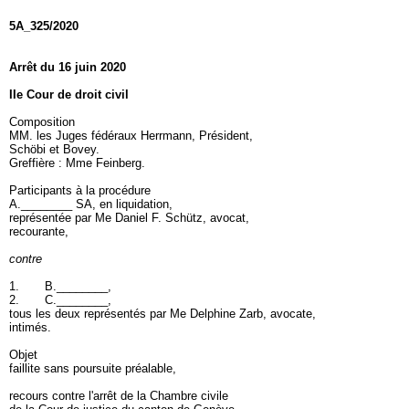
5A_325/2020
Arrêt du 16 juin 2020
IIe Cour de droit civil
Composition
MM. les Juges fédéraux Herrmann, Président,
Schöbi et Bovey.
Greffière : Mme Feinberg.
Participants à la procédure
A.________ SA, en liquidation,
représentée par Me Daniel F. Schütz, avocat,
recourante,
contre
1. B.________,
2. C.________,
tous les deux représentés par Me Delphine Zarb, avocate,
intimés.
Objet
faillite sans poursuite préalable,
recours contre l'arrêt de la Chambre civile