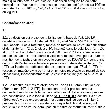
mais qu'aucun acte d'exécution de la décision attaquée ne doit être
entrepris, les éventuelles mesures conservatoires déjà prises par l'Office
en vertu des
art. 162 ss, 170, 174 al. 3 et 221 ss LP
demeurant toutefois
en vigueur.
Considérant en droit :
1.
1.1.
La décision qui prononce la faillite sur la base de l'
art. 190 LP
constitue une décision finale (
art. 90 LTF
; arrêt 5A_235/2020 du 4 juin
2020 consid. 1 et la référence) rendue en matière de poursuite pour dettes
et de faillite (
art. 72 al. 2 let. a LTF
). Interjeté dans le délai légal (
art. 100
al. 1 LTF
et 1 al. 1 de l'ordonnance du 20 mars 2020 sur la suspension
des délais dans les procédures civiles et administratives pour assurer le
maintien de la justice en lien avec le coronavirus [COVID-1]), contre une
décision de l'autorité cantonale supérieure en matière de faillite (
art. 75
LTF
) par la débitrice déboutée de ses conclusions (
art. 76 al. 1 LTF
), le
recours en matière civile est ainsi en principe recevable au regard de ces
dispositions, indépendamment de la valeur litigieuse (
art. 74 al. 2 let
. d
LTF).
1.2.
Le recours en matière civile des
art. 72 ss LTF
étant une voie de
réforme (
art. 107 al. 2 LTF
), le recourant ne doit pas se borner à
demander l'annulation de la décision attaquée; il doit également prendre
des conclusions sur le fond du litige (
ATF 137 II 313
consid. 1.3 et les
références). A titre exceptionnel, il est admis qu'il puisse se limiter à
prendre des conclusions cassatoires lorsque le Tribunal fédéral, s'il
accueillait le recours, ne serait pas en mesure de statuer lui-même sur le