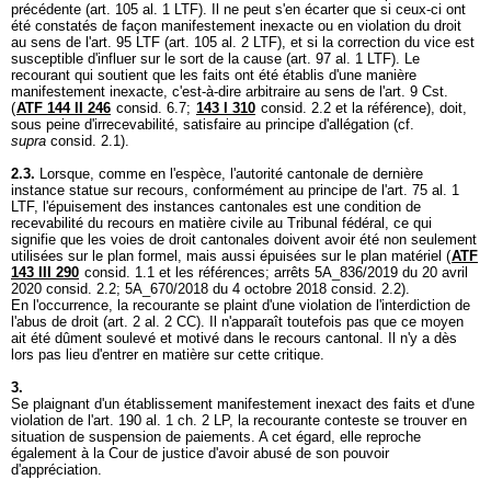
précédente (
art. 105 al. 1 LTF
). Il ne peut s'en écarter que si ceux-ci ont
été constatés de façon manifestement inexacte ou en violation du droit
au sens de l'
art. 95 LTF
(
art. 105 al. 2 LTF
), et si la correction du vice est
susceptible d'influer sur le sort de la cause (
art. 97 al. 1 LTF
). Le
recourant qui soutient que les faits ont été établis d'une manière
manifestement inexacte, c'est-à-dire arbitraire au sens de l'
art. 9 Cst.
(
ATF 144 II 246
consid. 6.7;
143 I 310
consid. 2.2 et la référence), doit,
sous peine d'irrecevabilité, satisfaire au principe d'allégation (cf.
supra
consid. 2.1).
2.3.
Lorsque, comme en l'espèce, l'autorité cantonale de dernière
instance statue sur recours, conformément au principe de l'
art. 75 al. 1
LTF
, l'épuisement des instances cantonales est une condition de
recevabilité du recours en matière civile au Tribunal fédéral, ce qui
signifie que les voies de droit cantonales doivent avoir été non seulement
utilisées sur le plan formel, mais aussi épuisées sur le plan matériel (
ATF
143 III 290
consid. 1.1 et les références; arrêts 5A_836/2019 du 20 avril
2020 consid. 2.2; 5A_670/2018 du 4 octobre 2018 consid. 2.2).
En l'occurrence, la recourante se plaint d'une violation de l'interdiction de
l'abus de droit (
art. 2 al. 2 CC
). Il n'apparaît toutefois pas que ce moyen
ait été dûment soulevé et motivé dans le recours cantonal. Il n'y a dès
lors pas lieu d'entrer en matière sur cette critique.
3.
Se plaignant d'un établissement manifestement inexact des faits et d'une
violation de l'
art. 190 al. 1 ch. 2 LP
, la recourante conteste se trouver en
situation de suspension de paiements. A cet égard, elle reproche
également à la Cour de justice d'avoir abusé de son pouvoir
d'appréciation.