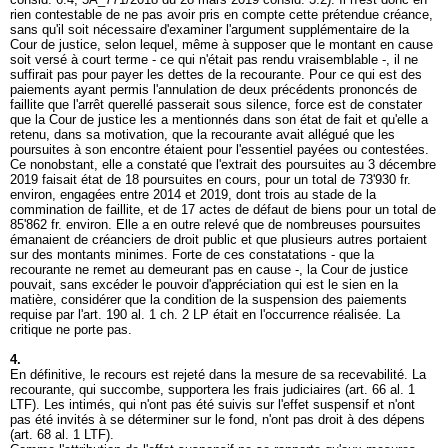
rien contestable de ne pas avoir pris en compte cette prétendue créance,
sans qu'il soit nécessaire d'examiner l'argument supplémentaire de la
Cour de justice, selon lequel, même à supposer que le montant en cause
soit versé à court terme - ce qui n'était pas rendu vraisemblable -, il ne
suffirait pas pour payer les dettes de la recourante. Pour ce qui est des
paiements ayant permis l'annulation de deux précédents prononcés de
faillite que l'arrêt querellé passerait sous silence, force est de constater
que la Cour de justice les a mentionnés dans son état de fait et qu'elle a
retenu, dans sa motivation, que la recourante avait allégué que les
poursuites à son encontre étaient pour l'essentiel payées ou contestées.
Ce nonobstant, elle a constaté que l'extrait des poursuites au 3 décembre
2019 faisait état de 18 poursuites en cours, pour un total de 73'930 fr.
environ, engagées entre 2014 et 2019, dont trois au stade de la
commination de faillite, et de 17 actes de défaut de biens pour un total de
85'862 fr. environ. Elle a en outre relevé que de nombreuses poursuites
émanaient de créanciers de droit public et que plusieurs autres portaient
sur des montants minimes. Forte de ces constatations - que la
recourante ne remet au demeurant pas en cause -, la Cour de justice
pouvait, sans excéder le pouvoir d'appréciation qui est le sien en la
matière, considérer que la condition de la suspension des paiements
requise par l'
art. 190 al. 1 ch. 2 LP
était en l'occurrence réalisée. La
critique ne porte pas.
4.
En définitive, le recours est rejeté dans la mesure de sa recevabilité. La
recourante, qui succombe, supportera les frais judiciaires (
art. 66 al. 1
LTF
). Les intimés, qui n'ont pas été suivis sur l'effet suspensif et n'ont
pas été invités à se déterminer sur le fond, n'ont pas droit à des dépens
(
art. 68 al. 1 LTF
).