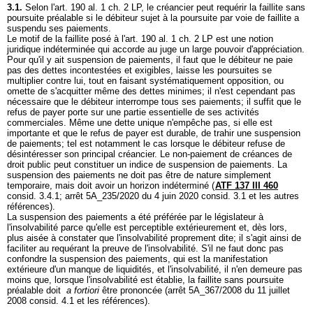
3.1.
Selon l'
art. 190 al. 1 ch. 2 LP
, le créancier peut requérir la faillite sans
poursuite préalable si le débiteur sujet à la poursuite par voie de faillite a
suspendu ses paiements.
Le motif de la faillite posé à l'
art. 190 al. 1 ch. 2 LP
est une notion
juridique indéterminée qui accorde au juge un large pouvoir d'appréciation.
Pour qu'il y ait suspension de paiements, il faut que le débiteur ne paie
pas des dettes incontestées et exigibles, laisse les poursuites se
multiplier contre lui, tout en faisant systématiquement opposition, ou
omette de s'acquitter même des dettes minimes; il n'est cependant pas
nécessaire que le débiteur interrompe tous ses paiements; il suffit que le
refus de payer porte sur une partie essentielle de ses activités
commerciales. Même une dette unique n'empêche pas, si elle est
importante et que le refus de payer est durable, de trahir une suspension
de paiements; tel est notamment le cas lorsque le débiteur refuse de
désintéresser son principal créancier. Le non-paiement de créances de
droit public peut constituer un indice de suspension de paiements. La
suspension des paiements ne doit pas être de nature simplement
temporaire, mais doit avoir un horizon indéterminé (
ATF 137 III 460
consid. 3.4.1; arrêt 5A_235/2020 du 4 juin 2020 consid. 3.1 et les autres
références).
La suspension des paiements a été préférée par le législateur à
l'insolvabilité parce qu'elle est perceptible extérieurement et, dès lors,
plus aisée à constater que l'insolvabilité proprement dite; il s'agit ainsi de
faciliter au requérant la preuve de l'insolvabilité. S'il ne faut donc pas
confondre la suspension des paiements, qui est la manifestation
extérieure d'un manque de liquidités, et l'insolvabilité, il n'en demeure pas
moins que, lorsque l'insolvabilité est établie, la faillite sans poursuite
préalable doit
a fortiori
être prononcée (arrêt 5A_367/2008 du 11 juillet
2008 consid. 4.1 et les références).