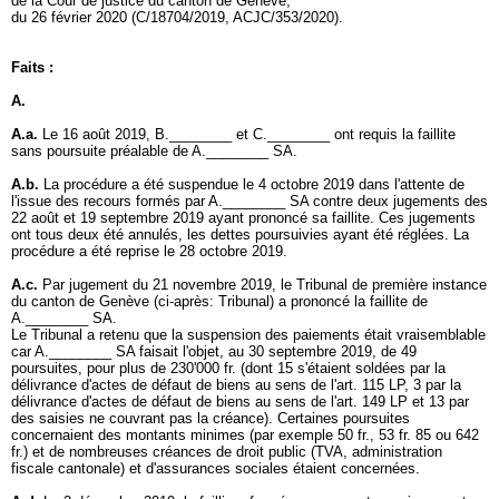
de la Cour de justice du canton de Genève,
du 26 février 2020 (C/18704/2019, ACJC/353/2020).
Faits :
A.
A.a.
Le 16 août 2019, B.________ et C.________ ont requis la faillite
sans poursuite préalable de A.________ SA.
A.b.
La procédure a été suspendue le 4 octobre 2019 dans l'attente de
l'issue des recours formés par A.________ SA contre deux jugements des
22 août et 19 septembre 2019 ayant prononcé sa faillite. Ces jugements
ont tous deux été annulés, les dettes poursuivies ayant été réglées. La
procédure a été reprise le 28 octobre 2019.
A.c.
Par jugement du 21 novembre 2019, le Tribunal de première instance
du canton de Genève (ci-après: Tribunal) a prononcé la faillite de
A.________ SA.
Le Tribunal a retenu que la suspension des paiements était vraisemblable
car A.________ SA faisait l'objet, au 30 septembre 2019, de 49
poursuites, pour plus de 230'000 fr. (dont 15 s'étaient soldées par la
délivrance d'actes de défaut de biens au sens de l'
art. 115 LP
, 3 par la
délivrance d'actes de défaut de biens au sens de l'
art. 149 LP
et 13 par
des saisies ne couvrant pas la créance). Certaines poursuites
concernaient des montants minimes (par exemple 50 fr., 53 fr. 85 ou 642
fr.) et de nombreuses créances de droit public (TVA, administration
fiscale cantonale) et d'assurances sociales étaient concernées.