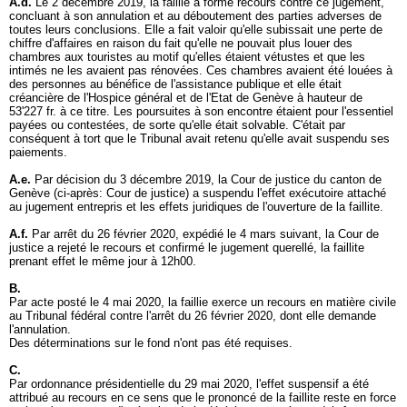
A.d.
Le 2 décembre 2019, la faillie a formé recours contre ce jugement,
concluant à son annulation et au déboutement des parties adverses de
toutes leurs conclusions. Elle a fait valoir qu'elle subissait une perte de
chiffre d'affaires en raison du fait qu'elle ne pouvait plus louer des
chambres aux touristes au motif qu'elles étaient vétustes et que les
intimés ne les avaient pas rénovées. Ces chambres avaient été louées à
des personnes au bénéfice de l'assistance publique et elle était
créancière de l'Hospice général et de l'Etat de Genève à hauteur de
53'227 fr. à ce titre. Les poursuites à son encontre étaient pour l'essentiel
payées ou contestées, de sorte qu'elle était solvable. C'était par
conséquent à tort que le Tribunal avait retenu qu'elle avait suspendu ses
paiements.
A.e.
Par décision du 3 décembre 2019, la Cour de justice du canton de
Genève (ci-après: Cour de justice) a suspendu l'effet exécutoire attaché
au jugement entrepris et les effets juridiques de l'ouverture de la faillite.
A.f.
Par arrêt du 26 février 2020, expédié le 4 mars suivant, la Cour de
justice a rejeté le recours et confirmé le jugement querellé, la faillite
prenant effet le même jour à 12h00.
B.
Par acte posté le 4 mai 2020, la faillie exerce un recours en matière civile
au Tribunal fédéral contre l'arrêt du 26 février 2020, dont elle demande
l'annulation.
Des déterminations sur le fond n'ont pas été requises.
C.
Par ordonnance présidentielle du 29 mai 2020, l'effet suspensif a été
attribué au recours en ce sens que le prononcé de la faillite reste en force