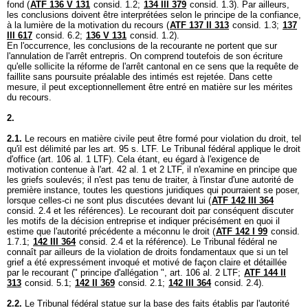
fond (
ATF 136 V 131
consid. 1.2;
134 III 379
consid. 1.3). Par ailleurs,
les conclusions doivent être interprétées selon le principe de la confiance,
à la lumière de la motivation du recours (
ATF 137 II 313
consid. 1.3;
137
III 617
consid. 6.2;
136 V 131
consid. 1.2).
En l'occurrence, les conclusions de la recourante ne portent que sur
l'annulation de l'arrêt entrepris. On comprend toutefois de son écriture
qu'elle sollicite la réforme de l'arrêt cantonal en ce sens que la requête de
faillite sans poursuite préalable des intimés est rejetée. Dans cette
mesure, il peut exceptionnellement être entré en matière sur les mérites
du recours.
2.
2.1.
Le recours en matière civile peut être formé pour violation du droit, tel
qu'il est délimité par les art. 95 s. LTF. Le Tribunal fédéral applique le droit
d'office (
art. 106 al. 1 LTF
). Cela étant, eu égard à l'exigence de
motivation contenue à l'
art. 42 al. 1 et 2 LTF
, il n'examine en principe que
les griefs soulevés; il n'est pas tenu de traiter, à l'instar d'une autorité de
première instance, toutes les questions juridiques qui pourraient se poser,
lorsque celles-ci ne sont plus discutées devant lui (
ATF 142 III 364
consid. 2.4 et les références). Le recourant doit par conséquent discuter
les motifs de la décision entreprise et indiquer précisément en quoi il
estime que l'autorité précédente a méconnu le droit (
ATF 142 I 99
consid.
1.7.1;
142 III 364
consid. 2.4 et la référence). Le Tribunal fédéral ne
connaît par ailleurs de la violation de droits fondamentaux que si un tel
grief a été expressément invoqué et motivé de façon claire et détaillée
par le recourant (" principe d'allégation ",
art. 106 al. 2 LTF
;
ATF 144 II
313
consid. 5.1;
142 II 369
consid. 2.1;
142 III 364
consid. 2.4).
2.2.
Le Tribunal fédéral statue sur la base des faits établis par l'autorité