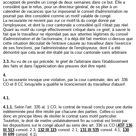
acceptant de prendre un congé de deux semaines dans ce but. Elle a
considéré que le refus, pour un directeur général, de se plier à un
calendrier de vacances que lui imposerait le conseil d'administration ne
pourrait pas être considéré comme un motif valable de congé.
La recourante ne revient pas sur ce motif-là du congé donné par
l'employeuse, et dont la cour cantonale a considéré qu'il n'était pas réel.
Quant au motif du congé effectivement critiqué dans ce grief, à savoir le
fait que le travailleur ne répondait pas aux attentes légitimes du conseil
d'administration et de l'actionnaire, il a déjà été fait mention ci-dessus que
cette situation découlait de l'entrave causée au travailleur dans l'exercice
de ses fonctions, par l'administrateur de l'employeuse, dont il a été
démontré que cela avait été établi par la cour cantonale sans arbitraire.
3.3.
Au vu de ce qui précède, le grief de l'arbitraire dans l'établissement
des faits et dans l'appréciation des preuves doit être rejeté.
4.
La recourante invoque une violation, par la cour cantonale, des
art. 336
CO
et 8 CC lorsqu'elle a qualifié le licenciement du travailleur d'abusif.
4.1.
4.1.1.
Selon l'
art. 335 al. 1 CO
, le contrat de travail conclu pour une durée
indéterminée peut être résilié par chacune des parties. Celles-ci sont
donc en principe libres de résilier le contrat sans motif particulier.
Toutefois, le droit de mettre unilatéralement fin au contrat est limité par
les dispositions sur le congé abusif au sens des
art. 336 ss CO
(
ATF 136
III 513
consid. 2.3;
132 III 115
consid. 2.1;
131 III 535
consid. 4.1;
130
III 699
consid. 4.1).