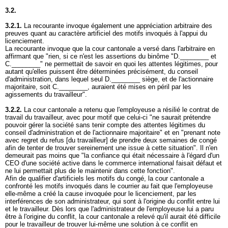
3.2.
3.2.1.
La recourante invoque également une appréciation arbitraire des
preuves quant au caractère artificiel des motifs invoqués à l'appui du
licenciement.
La recourante invoque que la cour cantonale a versé dans l'arbitraire en
affirmant que "rien, si ce n'est les assertions du binôme "D.________ et
C.________" ne permettait de savoir en quoi les attentes légitimes, pour
autant qu'elles puissent être déterminées précisément, du conseil
d'administration, dans lequel seul D.________ siège, et de l'actionnaire
majoritaire, soit C.________, auraient été mises en péril par les
agissements du travailleur".
3.2.2.
La cour cantonale a retenu que l'employeuse a résilié le contrat de
travail du travailleur, avec pour motif que celui-ci "ne saurait prétendre
pouvoir gérer la société sans tenir compte des attentes légitimes du
conseil d'administration et de l'actionnaire majoritaire" et en "prenant note
avec regret du refus [du travailleur] de prendre deux semaines de congé
afin de tenter de trouver sereinement une issue à cette situation". Il n'en
demeurait pas moins que "la confiance qui était nécessaire à l'égard d'un
CEO d'une société active dans le commerce international faisait défaut et
ne lui permettait plus de le maintenir dans cette fonction".
Afin de qualifier d'artificiels les motifs du congé, la cour cantonale a
confronté les motifs invoqués dans le courrier au fait que l'employeuse
elle-même a créé la cause invoquée pour le licenciement, par les
interférences de son administrateur, qui sont à l'origine du conflit entre lui
et le travailleur. Dès lors que l'administrateur de l'employeuse lui a paru
être à l'origine du conflit, la cour cantonale a relevé qu'il aurait été difficile
pour le travailleur de trouver lui-même une solution à ce conflit en