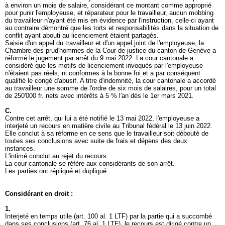
à environ un mois de salaire, considérant ce montant comme approprié
pour punir l'employeuse, et réparateur pour le travailleur, aucun mobbing
du travailleur n'ayant été mis en évidence par l'instruction, celle-ci ayant
au contraire démontré que les torts et responsabilités dans la situation de
conflit ayant abouti au licenciement étaient partagés.
Saisie d'un appel du travailleur et d'un appel joint de l'employeuse, la
Chambre des prud'hommes de la Cour de justice du canton de Genève a
réformé le jugement par arrêt du 9 mai 2022. La cour cantonale a
considéré que les motifs de licenciement invoqués par l'employeuse
n'étaient pas réels, ni conformes à la bonne foi et a par conséquent
qualifié le congé d'abusif. A titre d'indemnité, la cour cantonale a accordé
au travailleur une somme de l'ordre de six mois de salaires, pour un total
de 250'000 fr. nets avec intérêts à 5 % l'an dès le 1er mars 2021.
C.
Contre cet arrêt, qui lui a été notifié le 13 mai 2022, l'employeuse a
interjeté un recours en matière civile au Tribunal fédéral le 13 juin 2022.
Elle conclut à sa réforme en ce sens que le travailleur soit débouté de
toutes ses conclusions avec suite de frais et dépens des deux
instances.
L'intimé conclut au rejet du recours.
La cour cantonale se réfère aux considérants de son arrêt.
Les parties ont répliqué et dupliqué.
Considérant en droit :
1.
Interjeté en temps utile (
art. 100 al. 1 LTF
) par la partie qui a succombé
dans ses conclusions (
art. 76 al. 1 LTF
), le recours est dirigé contre un