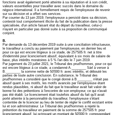
fonctions avait également porté atteinte à sa réputation et à son crédit,
valeurs essentielles pour travailler avec succès dans le domaine du
négoce international. Il a formellement requis de l'employeuse de revenir
sur sa décision et a offert ses services.
Par courrier du 13 juin 2019, l'employeuse a persisté dans sa décision,
contesté tout comportement illicite du fait de la publication dans la presse
spécialisée, d'un article faisant état du départ du travailleur, celui-ci
n'ayant en particulier pas donné suite à sa proposition de communiqué
conjoint.
B.
Par demande du 13 décembre 2019 suite à une conciliation infructueuse,
le travailleur a conclu au paiement par l'employeuse, en dernier lieu et
pour ce qui est encore litigieux à ce stade, de 257'505 fr. net à titre
d'indemnité pour licenciement abusif, équivalant à six mois de salaire de
base, plus intérêts moratoires à 5 % l'an dès le 7 juin 2019.
Par jugement du 23 juillet 2021, le Tribunal des prud'hommes, pour ce qui
est encore litigieux à ce stade, a condamné A.________ Sàrl à verser à
B.________ la somme nette de 50'000 fr. avec intérêts, et débouté les
parties de toute autre conclusion. En substance, le Tribunal des
prud'hommes a considéré que le congé donné à B.________ n'était pas
abusif quant à ses motifs, les motifs avancés par l'employeuse étant
rendus plausibles, ni abusif du fait que le travailleur avait fait valoir de
bonne foi des prétentions à l'encontre de son employeur, ce qui n'avait
pas été établi. Le licenciement était toutefois abusif du fait qu'il avait
porté atteinte à la personnalité du travailleur, l'employeuse s'étant
contentée de le licencier au lieu de tenter de régler le conflit existant entre
lui et son administrateur. Le Tribunal des prud'hommes a rejeté la
prétention du travailleur en paiement de la somme de 257'505 fr. pour
licenciement abusif, lui octroyant un montant de 50'000 fr. correspondant