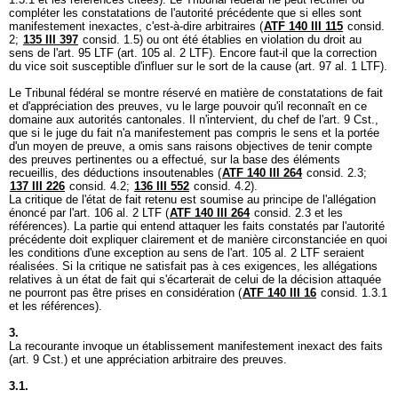
compléter les constatations de l'autorité précédente que si elles sont
manifestement inexactes, c'est-à-dire arbitraires (
ATF 140 III 115
consid.
2;
135 III 397
consid. 1.5) ou ont été établies en violation du droit au
sens de l'
art. 95 LTF
(
art. 105 al. 2 LTF
). Encore faut-il que la correction
du vice soit susceptible d'influer sur le sort de la cause (
art. 97 al. 1 LTF
).
Le Tribunal fédéral se montre réservé en matière de constatations de fait
et d'appréciation des preuves, vu le large pouvoir qu'il reconnaît en ce
domaine aux autorités cantonales. Il n'intervient, du chef de l'
art. 9 Cst.
,
que si le juge du fait n'a manifestement pas compris le sens et la portée
d'un moyen de preuve, a omis sans raisons objectives de tenir compte
des preuves pertinentes ou a effectué, sur la base des éléments
recueillis, des déductions insoutenables (
ATF 140 III 264
consid. 2.3;
137 III 226
consid. 4.2;
136 III 552
consid. 4.2).
La critique de l'état de fait retenu est soumise au principe de l'allégation
énoncé par l'
art. 106 al. 2 LTF
(
ATF 140 III 264
consid. 2.3 et les
références). La partie qui entend attaquer les faits constatés par l'autorité
précédente doit expliquer clairement et de manière circonstanciée en quoi
les conditions d'une exception au sens de l'
art. 105 al. 2 LTF
seraient
réalisées. Si la critique ne satisfait pas à ces exigences, les allégations
relatives à un état de fait qui s'écarterait de celui de la décision attaquée
ne pourront pas être prises en considération (
ATF 140 III 16
consid. 1.3.1
et les références).
3.
La recourante invoque un établissement manifestement inexact des faits
(
art. 9 Cst.
) et une appréciation arbitraire des preuves.
3.1.