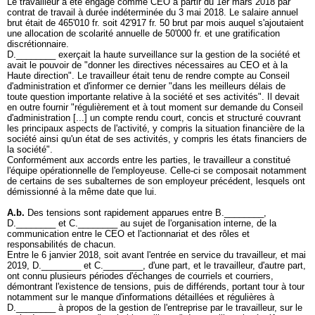
Le travailleur a été engagé comme CEO à partir du 1er mars 2018 par
contrat de travail à durée indéterminée du 3 mai 2018. Le salaire annuel
brut était de 465'010 fr. soit 42'917 fr. 50 brut par mois auquel s'ajoutaient
une allocation de scolarité annuelle de 50'000 fr. et une gratification
discrétionnaire.
D.________ exerçait la haute surveillance sur la gestion de la société et
avait le pouvoir de "donner les directives nécessaires au CEO et à la
Haute direction". Le travailleur était tenu de rendre compte au Conseil
d'administration et d'informer ce dernier "dans les meilleurs délais de
toute question importante relative à la société et ses activités". Il devait
en outre fournir "régulièrement et à tout moment sur demande du Conseil
d'administration [...] un compte rendu court, concis et structuré couvrant
les principaux aspects de l'activité, y compris la situation financière de la
société ainsi qu'un état de ses activités, y compris les états financiers de
la société".
Conformément aux accords entre les parties, le travailleur a constitué
l'équipe opérationnelle de l'employeuse. Celle-ci se composait notamment
de certains de ses subalternes de son employeur précédent, lesquels ont
démissionné à la même date que lui.
A.b.
Des tensions sont rapidement apparues entre B.________,
D.________ et C.________ au sujet de l'organisation interne, de la
communication entre le CEO et l'actionnariat et des rôles et
responsabilités de chacun.
Entre le 6 janvier 2018, soit avant l'entrée en service du travailleur, et mai
2019, D.________ et C.________, d'une part, et le travailleur, d'autre part,
ont connu plusieurs périodes d'échanges de courriels et courriers,
démontrant l'existence de tensions, puis de différends, portant tour à tour
notamment sur le manque d'informations détaillées et régulières à
D.________ à propos de la gestion de l'entreprise par le travailleur, sur le