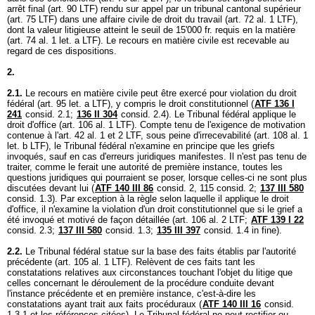
arrêt final (
art. 90 LTF
) rendu sur appel par un tribunal cantonal supérieur
(
art. 75 LTF
) dans une affaire civile de droit du travail (
art. 72 al. 1 LTF
),
dont la valeur litigieuse atteint le seuil de 15'000 fr. requis en la matière
(
art. 74 al. 1 let. a LTF
). Le recours en matière civile est recevable au
regard de ces dispositions.
2.
2.1.
Le recours en matière civile peut être exercé pour violation du droit
fédéral (
art. 95 let. a LTF
), y compris le droit constitutionnel (
ATF 136 I
241
consid. 2.1;
136 II 304
consid. 2.4). Le Tribunal fédéral applique le
droit d'office (
art. 106 al. 1 LTF
). Compte tenu de l'exigence de motivation
contenue à l'
art. 42 al. 1 et 2 LTF
, sous peine d'irrecevabilité (
art. 108 al. 1
let. b LTF
), le Tribunal fédéral n'examine en principe que les griefs
invoqués, sauf en cas d'erreurs juridiques manifestes. Il n'est pas tenu de
traiter, comme le ferait une autorité de première instance, toutes les
questions juridiques qui pourraient se poser, lorsque celles-ci ne sont plus
discutées devant lui (
ATF 140 III 86
consid. 2, 115 consid. 2;
137 III 580
consid. 1.3). Par exception à la règle selon laquelle il applique le droit
d'office, il n'examine la violation d'un droit constitutionnel que si le grief a
été invoqué et motivé de façon détaillée (
art. 106 al. 2 LTF
;
ATF 139 I 22
consid. 2.3;
137 III 580
consid. 1.3;
135 III 397
consid. 1.4 in fine).
2.2.
Le Tribunal fédéral statue sur la base des faits établis par l'autorité
précédente (
art. 105 al. 1 LTF
). Relèvent de ces faits tant les
constatations relatives aux circonstances touchant l'objet du litige que
celles concernant le déroulement de la procédure conduite devant
l'instance précédente et en première instance, c'est-à-dire les
constatations ayant trait aux faits procéduraux (
ATF 140 III 16
consid.
1.3.1 et les références citées). Le Tribunal fédéral ne peut rectifier ou