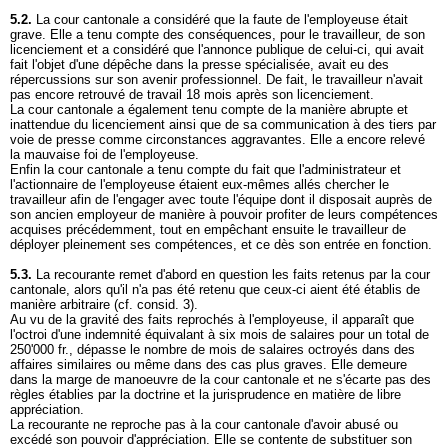
5.2.
La cour cantonale a considéré que la faute de l'employeuse était
grave. Elle a tenu compte des conséquences, pour le travailleur, de son
licenciement et a considéré que l'annonce publique de celui-ci, qui avait
fait l'objet d'une dépêche dans la presse spécialisée, avait eu des
répercussions sur son avenir professionnel. De fait, le travailleur n'avait
pas encore retrouvé de travail 18 mois après son licenciement.
La cour cantonale a également tenu compte de la manière abrupte et
inattendue du licenciement ainsi que de sa communication à des tiers par
voie de presse comme circonstances aggravantes. Elle a encore relevé
la mauvaise foi de l'employeuse.
Enfin la cour cantonale a tenu compte du fait que l'administrateur et
l'actionnaire de l'employeuse étaient eux-mêmes allés chercher le
travailleur afin de l'engager avec toute l'équipe dont il disposait auprès de
son ancien employeur de manière à pouvoir profiter de leurs compétences
acquises précédemment, tout en empêchant ensuite le travailleur de
déployer pleinement ses compétences, et ce dès son entrée en fonction.
5.3.
La recourante remet d'abord en question les faits retenus par la cour
cantonale, alors qu'il n'a pas été retenu que ceux-ci aient été établis de
manière arbitraire (cf. consid. 3).
Au vu de la gravité des faits reprochés à l'employeuse, il apparaît que
l'octroi d'une indemnité équivalant à six mois de salaires pour un total de
250'000 fr., dépasse le nombre de mois de salaires octroyés dans des
affaires similaires ou même dans des cas plus graves. Elle demeure
dans la marge de manoeuvre de la cour cantonale et ne s'écarte pas des
règles établies par la doctrine et la jurisprudence en matière de libre
appréciation.
La recourante ne reproche pas à la cour cantonale d'avoir abusé ou
excédé son pouvoir d'appréciation. Elle se contente de substituer son