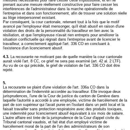
mesures nécessaires pour faire cesser cette impossibilité, et en ne
prenant aucune mesure réellement constructive pour faire cesser les
interférences de l'administrateur dans la marche opérationnelle de
l'entreprise et dans son fonctionnement, afin de trouver une solution réelle
au litige interpersonnel existant.
Par conséquent, la cour cantonale, retenant tout à la fois que le motif
avancé par l'employeur était mensonger, qu'il était abusif en raison d'une
violation des droits de la personnalité du travailleur en lien avec la
résiliation, et que l'employeuse n'avait rien entrepris pour améliorer la
situation conflictuelle qui régnait dans l'entreprise avant de licencier le
travailleur, a correctement appliqué l'
art. 336 CO
en concluant à
l'existence d'un licenciement abusif.
4.3.
La recourante ne motivant pas de quelle manière la cour cantonale
aurait violé l'
art. 8 CC
, ce grief ne sera pas examiné (
art. 42 al. 2 LTF
).
Au vu de ce qui précède, le grief de violation de l'
art. 336 CO
doit être
rejeté.
5.
La recourante se plaint d'une violation de l'
art. 336a CO
dans la
détermination de l'indemnité accordée au travailleur. Elle invoque deux
jurisprudences, l'une de la Cour de justice du canton de Genève dans
laquelle l'autorité a accordé à une employée, victime de harcèlement de la
part de son supérieur qui l'avait punie en l'isolant dans un petit local et la
faisait travailler sans protection respiratoire avec des produits toxiques,
une indemnité pour licenciement abusif équivalant à six mois de salaire.
L'autre affaire est tirée de la jurisprudence de la Cour d'appel civile du
Tribunal cantonal vaudois, et fait état d'un employé victime de
harcèlement moral de la part de l'un des administrateurs de son