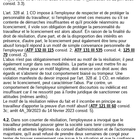
consid. 3.3).
L'
art. 328 al. 1 CO
impose à l'employeur de respecter et de protéger la
personnalité du travailleur; si l'employeur omet ces mesures ou s'il se
contente de démarches insuffisantes et qu'il procède néanmoins au
licenciement, il viole son obligation de protéger la personnalité du
travailleur et le licenciement est alors abusif. En raison de la finalité du
droit de résiliation, d'une part, et de la disproportion des intérêts en
présence, d'autre part, le licenciement peut également être tenu pour
abusif lorsqu'il répond à un motif de simple convenance personnelle de
l'employeur (
ATF 132 III 115
consid. 2;
ATF 131 III 535
consid. 4;
125 III
70
consid. 2).
L'abus n'est pas obligatoirement inhérent au motif de la résiliation; il peut
également surgir dans ses modalités. La partie qui veut mettre fin au
contrat, même pour un motif légitime, doit exercer son droit avec des
égards et s'abstenir de tout comportement biaisé ou trompeur. Une
violation manifeste du devoir imposé par l'
art. 328 al. 1 CO
, en relation
avec le licenciement, peut caractériser l'abus. Par contre, un
comportement de l'employeur simplement discourtois ou indélicat est
insuffisant car il ne ressortit pas à l'ordre juridique de sanctionner ces
attitudes (mêmes arrêts).
Le motif de la résiliation relève du fait et il incombe en principe au
travailleur d'apporter la preuve d'un motif abusif (
ATF 121 III 60
consid.
3c; arrêt 4A_39/2023 du 14 février 2023 consid. 5).
4.2.
Dans son courrier de résiliation, l'employeuse a invoqué que le
travailleur prétendait pouvoir gérer la société sans tenir compte des
intérêts et attentes légitimes du conseil d'administration et de l'actionnaire
majoritaire, qu'il avait refusé de prendre deux semaines de congé pour
tenter de trouver sereinement une issue à la situation et que la confiance