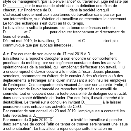
style de management "par la bienveillance" du travailleur, jugé néfaste par
D.________, sur le manque de clarté dans la définition des rôles de
chacun, sur l'ingérence de D.________ dans la société lorsqu'il
s'adressait directement aux subalternes du travailleur sans passer par
son intermédiaire, sur l'éviction du travailleur de rencontres le concernant.
Le ton des échanges s'est durci au fil du temps.
Le travailleur a sollicité plusieurs fois la tenue de séances entre lui,
D.________ et C.________ pour discuter franchement et directement de
leurs différends.
Dès mi-mai 2019, le travailleur, D.________ et C.________ n'ont plus
communiqué que par avocats interposés.
A.c.
Par courrier de son avocat du 17 mai 2019 à D.________, le
travailleur lui a reproché d'adopter à son encontre un comportement
procédant du mobbing, par son ingérence constante dans les activités
opérationnelles de la société, qui l'empêchait d'effectuer son travail. Il lui
a encore reproché d'avoir oeuvré à le mettre à l'écart depuis plusieurs
semaines, notamment en évitant de le convier à des réunions ou à des
déplacements à l'étranger ainsi qu'en instruisant à son insu les employés
de l'entreprise. Ces comportements visaient à saper son autorité. Enfin, il
lui reprochait de l'avoir harcelé de reproches injustifiés et assailli de
courriels, tout en coupant court à toute possibilité de dialogue constructif,
dans une volonté délibérée de l'isoler. Par ces faits, il avait cherché à le
déstabiliser. Le travailleur a conclu en invitant D.________ à le laisser
poursuivre sans entrave ses activités de CEO.
Par courrier de son conseil du 20 mai 2019, l'employeuse a contesté les
faits reprochés à D.________.
Par courrier du 3 juin 2019, D.________ a invité le travailleur à prendre
deux semaines de congé "afin de tenter de trouver sereinement une issue
à cette situation". Le travailleur a répondu que cette invitation ne