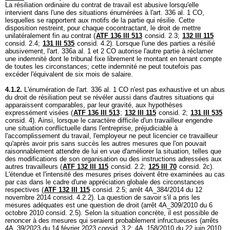
La résiliation ordinaire du contrat de travail est abusive lorsqu'elle
intervient dans l'une des situations énumérées à l'
art. 336 al. 1 CO
,
lesquelles se rapportent aux motifs de la partie qui résilie. Cette
disposition restreint, pour chaque cocontractant, le droit de mettre
unilatéralement fin au contrat (
ATF 136 III 513
consid. 2.3;
132 III 115
consid. 2.4;
131 III 535
consid. 4.2). Lorsque l'une des parties a résilié
abusivement, l'
art. 336a al. 1 et 2 CO
autorise l'autre partie à réclamer
une indemnité dont le tribunal fixe librement le montant en tenant compte
de toutes les circonstances; cette indemnité ne peut toutefois pas
excéder l'équivalent de six mois de salaire.
4.1.2.
L'énumération de l'
art. 336 al. 1 CO
n'est pas exhaustive et un abus
du droit de résiliation peut se révéler aussi dans d'autres situations qui
apparaissent comparables, par leur gravité, aux hypothèses
expressément visées (
ATF 136 III 513
;
132 III 115
consid. 2;
131 III 535
consid. 4). Ainsi, lorsque le caractère difficile d'un travailleur engendre
une situation conflictuelle dans l'entreprise, préjudiciable à
l'accomplissement du travail, l'employeur ne peut licencier ce travailleur
qu'après avoir pris sans succès les autres mesures que l'on pouvait
raisonnablement attendre de lui en vue d'améliorer la situation, telles que
des modifications de son organisation ou des instructions adressées aux
autres travailleurs (
ATF 132 III 115
consid. 2.2;
125 III 70
consid. 2c).
L'étendue et l'intensité des mesures prises doivent être examinées au cas
par cas dans le cadre d'une appréciation globale des circonstances
respectives (
ATF 132 III 115
consid. 2.5; arrêt 4A_384/2014 du 12
novembre 2014 consid. 4.2.2). La question de savoir s'il a pris les
mesures adéquates est une question de droit (arrêt 4A_309/2010 du 6
octobre 2010 consid. 2.5). Selon la situation concrète, il est possible de
renoncer à des mesures qui seraient probablement infructueuses (arrêts
4A_39/2023 du 14 février 2023 consid. 3.2; 4A_158/2010 du 22 juin 2010