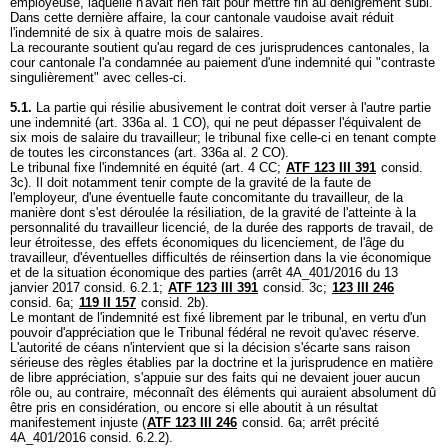
employeuse, laquelle n'avait rien fait pour mettre fin au dénigrement subi.
Dans cette dernière affaire, la cour cantonale vaudoise avait réduit
l'indemnité de six à quatre mois de salaires.
La recourante soutient qu'au regard de ces jurisprudences cantonales, la
cour cantonale l'a condamnée au paiement d'une indemnité qui "contraste
singulièrement" avec celles-ci.
5.1.
La partie qui résilie abusivement le contrat doit verser à l'autre partie
une indemnité (
art. 336a al. 1 CO
), qui ne peut dépasser l'équivalent de
six mois de salaire du travailleur; le tribunal fixe celle-ci en tenant compte
de toutes les circonstances (
art. 336a al. 2 CO
).
Le tribunal fixe l'indemnité en équité (
art. 4 CC
;
ATF 123 III 391
consid.
3c). Il doit notamment tenir compte de la gravité de la faute de
l'employeur, d'une éventuelle faute concomitante du travailleur, de la
manière dont s'est déroulée la résiliation, de la gravité de l'atteinte à la
personnalité du travailleur licencié, de la durée des rapports de travail, de
leur étroitesse, des effets économiques du licenciement, de l'âge du
travailleur, d'éventuelles difficultés de réinsertion dans la vie économique
et de la situation économique des parties (arrêt 4A_401/2016 du 13
janvier 2017 consid. 6.2.1;
ATF 123 III 391
consid. 3c;
123 III 246
consid. 6a;
119 II 157
consid. 2b).
Le montant de l'indemnité est fixé librement par le tribunal, en vertu d'un
pouvoir d'appréciation que le Tribunal fédéral ne revoit qu'avec réserve.
L'autorité de céans n'intervient que si la décision s'écarte sans raison
sérieuse des règles établies par la doctrine et la jurisprudence en matière
de libre appréciation, s'appuie sur des faits qui ne devaient jouer aucun
rôle ou, au contraire, méconnaît des éléments qui auraient absolument dû
être pris en considération, ou encore si elle aboutit à un résultat
manifestement injuste (
ATF 123 III 246
consid. 6a; arrêt précité
4A_401/2016 consid. 6.2.2).