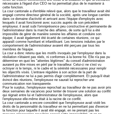
nécessaire à l'égard d'un CEO ne lui permettait plus de le maintenir à
cette fonction.
La cour cantonale a d'emblée relevé que, alors que le travailleur avait été
engagé comme directeur général de la société, après une longue carrière
dans ce domaine d'activité et arrivant avec l'équipe d'employés avec
lesquels il avait fonctionné avec succès auprès de son précédent
employeur, il avait subi l'omniprésence peu constructive et permanente de
l'administrateur dans la marche des affaires, de sorte qu'il lui a été
impossible de gérer de manière sereine les affaires et conduire son
équipe; il avait également été écarté de certaines réunions, ce qui
apparaît comme humiliant et infantilisant. Les tensions induites par le
comportement de l'administrateur avaient été perçues par tous les
membres de l'équipe.
La cour a donc retenu que les motifs invoqués par l'employeur dans la
résiliation n'étaient pas réels, ni conformes à la bonne foi. Elle n'a pas pu
déterminer en quoi les "attentes légitimes" du conseil d'administration
auraient pu être mises en péril par le travailleur. Celui-ci ne s'est vu
octroyer ni le temps, ni le cadre et la sérénité nécessaires pour remplir
les objectifs visés. L'entrave régulière à son action de la part de
l'administrateur ne lui a pas permis d'agir complètement. Et puisqu'il était
évincé des réunions, l'employeuse ne saurait lui reprocher une
communication non transparente.
Pour le surplus, l'employeuse reprochait au travailleur de ne pas avoir pris
deux semaines de vacances pour tenter de trouver une solution au conflit
qui régnait entre lui et l'administrateur de l'employeuse, alors que
l'employeuse elle-même était à la racine de ce conflit.
La cour cantonale a encore considéré que l'employeuse avait violé les
droits de la personnalité du travailleur en ne lui permettant pas d'exercer
la fonction pour laquelle il avait été engagé, en ne prenant pas les