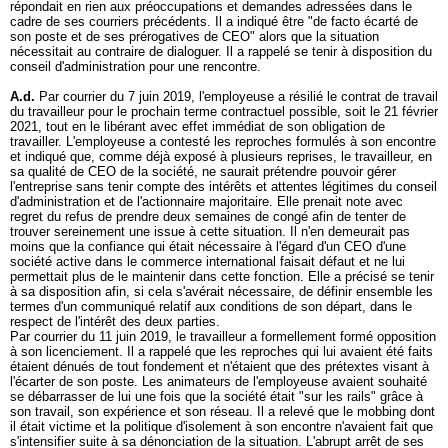
répondait en rien aux préoccupations et demandes adressées dans le
cadre de ses courriers précédents. Il a indiqué être "de facto écarté de
son poste et de ses prérogatives de CEO" alors que la situation
nécessitait au contraire de dialoguer. Il a rappelé se tenir à disposition du
conseil d'administration pour une rencontre.
A.d.
Par courrier du 7 juin 2019, l'employeuse a résilié le contrat de travail
du travailleur pour le prochain terme contractuel possible, soit le 21 février
2021, tout en le libérant avec effet immédiat de son obligation de
travailler. L'employeuse a contesté les reproches formulés à son encontre
et indiqué que, comme déjà exposé à plusieurs reprises, le travailleur, en
sa qualité de CEO de la société, ne saurait prétendre pouvoir gérer
l'entreprise sans tenir compte des intérêts et attentes légitimes du conseil
d'administration et de l'actionnaire majoritaire. Elle prenait note avec
regret du refus de prendre deux semaines de congé afin de tenter de
trouver sereinement une issue à cette situation. Il n'en demeurait pas
moins que la confiance qui était nécessaire à l'égard d'un CEO d'une
société active dans le commerce international faisait défaut et ne lui
permettait plus de le maintenir dans cette fonction. Elle a précisé se tenir
à sa disposition afin, si cela s'avérait nécessaire, de définir ensemble les
termes d'un communiqué relatif aux conditions de son départ, dans le
respect de l'intérêt des deux parties.
Par courrier du 11 juin 2019, le travailleur a formellement formé opposition
à son licenciement. Il a rappelé que les reproches qui lui avaient été faits
étaient dénués de tout fondement et n'étaient que des prétextes visant à
l'écarter de son poste. Les animateurs de l'employeuse avaient souhaité
se débarrasser de lui une fois que la société était "sur les rails" grâce à
son travail, son expérience et son réseau. Il a relevé que le mobbing dont
il était victime et la politique d'isolement à son encontre n'avaient fait que
s'intensifier suite à sa dénonciation de la situation. L'abrupt arrêt de ses