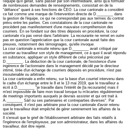
l'équipe qu'il gérait, sans passer par son intermédiaire, ainsi qu'à formuler
de nombreuses demandes de renseignements, consistait en de la
"défiance" quant à ses fonctions de CEO. La cour cantonale a considéré
ce fait comme une marque de l'intervention directe de D.________ dans
la gestion de l'équipe, ce qui ne correspondait pas aux termes du contrat
prévu entre les parties. Ces constatations de la cour cantonale ne
procèdent pas manifestement d'une mauvaise compréhension des
courriers. En se fondant sur des titres déposés en procédure, la cour
cantonale n'a pas versé dans l'arbitraire. La recourante ne remet en outre
pas en question l'appréciation que la cour cantonale aurait faite des
preuves, notamment des témoignages, qu'elle invoque.
La cour cantonale a ensuite retenu que D.________ avait critiqué par
courrier au travailleur son style de management, ce à quoi il avait répondu
en substance, appliquer un style différent de celui préconisé par
D.________. La déduction de la cour cantonale, de l'existence d'une
ingérence de l'actionnaire dans le management décidé par le directeur
intimé, tirée d'un échange de courriers déposés en procédure, n'est pas
insoutenable ou arbitraire.
La cour cantonale a enfin retenu, sur la base d'un courriel intervenu dans
le cadre d'un échange entre le 8 et le 13 mai 2019, que le travailleur a
écrit à D.________ "je travaille dans l'intérêt de [la recourante] mais il
m'est impossible de faire mon travail lorsque tu m'écartes régulièrement
de meetings importants auxquels je devrais assister et qui ont trait à
A.________ Sàrl ou ses partenaires et contreparties diverses". Par
conséquent, il n'est pas arbitraire pour la cour cantonale d'avoir retenu
que le travailleur était empêché de gérer sereinement les affaires de la
société.
Il s'ensuit que le grief de l'établissement arbitraire des faits relatifs à
l'ingérence de l'employeuse, par son administrateur, dans les affaires du
travailleur, doit être rejeté.