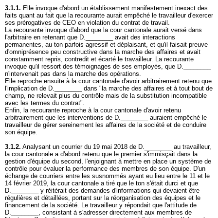
3.1.1.
Elle invoque d'abord un établissement manifestement inexact des
faits quant au fait que la recourante aurait empêché le travailleur d'exercer
ses prérogatives de CEO en violation du contrat de travail.
La recourante invoque d'abord que la cour cantonale aurait versé dans
l'arbitraire en retenant que D.________ avait des interactions
permanentes, au ton parfois agressif et déplaisant, et qu'il faisait preuve
d'omniprésence peu constructive dans la marche des affaires et avait
constamment repris, contredit et écarté le travailleur. La recourante
invoque qu'il ressort des témoignages de ses employés, que D.________
n'intervenait pas dans la marche des opérations.
Elle reproche ensuite à la cour cantonale d'avoir arbitrairement retenu que
l'implication de D.________ dans "la marche des affaires et à tout bout de
champ, ne relevait plus du contrôle mais de la substitution incompatible
avec les termes du contrat".
Enfin, la recourante reproche à la cour cantonale d'avoir retenu
arbitrairement que les interventions de D.________ auraient empêché le
travailleur de gérer sereinement les affaires de la société et de conduire
son équipe.
3.1.2.
Analysant un courrier du 19 mai 2018 de D.________ au travailleur,
la cour cantonale a d'abord retenu que le premier s'immisçait dans la
gestion d'équipe du second, l'enjoignant à mettre en place un système de
contrôle pour évaluer la performance des membres de son équipe. D'un
échange de courriers entre les susnommés ayant eu lieu entre le 11 et le
14 février 2019, la cour cantonale a tiré que le ton s'était durci et que
D.________ y réitérait des demandes d'informations qui devaient être
régulières et détaillées, portant sur la réorganisation des équipes et le
financement de la société. Le travailleur y répondait que l'attitude de
D.________, consistant à s'adresser directement aux membres de