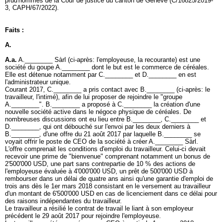
prud'hommes de la Cour de justice du canton de Genève (C/16825/2019-
3, CAPH/67/2022).
Faits :
A.
A.a.
A.________ Sàrl (ci-après: l'employeuse, la recourante) est une
société du goupe A.________ dont le but est le commerce de céréales.
Elle est détenue notamment par C.________ et D.________ en est
l'administrateur unique.
Courant 2017, C.________ a pris contact avec B.________ (ci-après: le
travailleur, l'intimé), afin de lui proposer de rejoindre le "groupe
A.________". B.________ a proposé à C.________ la création d'une
nouvelle société active dans le négoce physique de céréales. De
nombreuses discussions ont eu lieu entre B.________, C.________ et
D.________, qui ont débouché sur l'envoi par les deux derniers à
B.________, d'une offre du 21 août 2017 par laquelle B.________ se
voyait offrir le poste de CEO de la société à créer A.________ Sàrl.
L'offre comprenait les conditions d'emploi du travailleur. Celui-ci devait
recevoir une prime de "bienvenue" comprenant notamment un bonus de
2'500'000 USD, une part sans contrepartie de 10 % des actions de
l'employeuse évaluée à 4'000'000 USD, un prêt de 500'000 USD à
rembourser dans un délai de quatre ans ainsi qu'une garantie d'emploi de
trois ans dès le 1er mars 2018 consistant en le versement au travailleur
d'un montant de 6'500'000 USD en cas de licenciement dans ce délai pour
des raisons indépendantes du travailleur.
Le travailleur a résilié le contrat de travail le liant à son employeur
précédent le 29 août 2017 pour rejoindre l'employeuse.