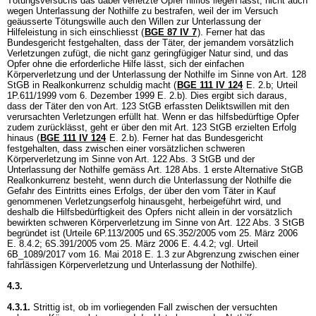
Tötungsversuchs das dabei verletzte Opfer hilflos liegen lässt, nicht auch
wegen Unterlassung der Nothilfe zu bestrafen, weil der im Versuch
geäusserte Tötungswille auch den Willen zur Unterlassung der
Hilfeleistung in sich einschliesst (
BGE 87 IV 7
). Ferner hat das
Bundesgericht festgehalten, dass der Täter, der jemandem vorsätzlich
Verletzungen zufügt, die nicht ganz geringfügiger Natur sind, und das
Opfer ohne die erforderliche Hilfe lässt, sich der einfachen
Körperverletzung und der Unterlassung der Nothilfe im Sinne von
Art. 128
StGB
in Realkonkurrenz schuldig macht (
BGE 111 IV 124
E. 2.b; Urteil
1P.611/1999 vom 6. Dezember 1999 E. 2.b). Dies ergibt sich daraus,
dass der Täter den von
Art. 123 StGB
erfassten Deliktswillen mit den
verursachten Verletzungen erfüllt hat. Wenn er das hilfsbedürftige Opfer
zudem zurücklässt, geht er über den mit
Art. 123 StGB
erzielten Erfolg
hinaus (
BGE 111 IV 124
E. 2.b). Ferner hat das Bundesgericht
festgehalten, dass zwischen einer vorsätzlichen schweren
Körperverletzung im Sinne von
Art. 122 Abs. 3 StGB
und der
Unterlassung der Nothilfe gemäss Art. 128 Abs. 1 erste Alternative StGB
Realkonkurrenz besteht, wenn durch die Unterlassung der Nothilfe die
Gefahr des Eintritts eines Erfolgs, der über den vom Täter in Kauf
genommenen Verletzungserfolg hinausgeht, herbeigeführt wird, und
deshalb die Hilfsbedürftigkeit des Opfers nicht allein in der vorsätzlich
bewirkten schweren Körperverletzung im Sinne von
Art. 122 Abs. 3 StGB
begründet ist (Urteile 6P.113/2005 und 6S.352/2005 vom 25. März 2006
E. 8.4.2; 6S.391/2005 vom 25. März 2006 E. 4.4.2; vgl. Urteil
6B_1089/2017 vom 16. Mai 2018 E. 1.3 zur Abgrenzung zwischen einer
fahrlässigen Körperverletzung und Unterlassung der Nothilfe).
4.3.
4.3.1.
Strittig ist, ob im vorliegenden Fall zwischen der versuchten