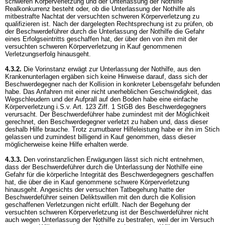
schweren Körperverletzung und der Unterlassung der Nothilfe
Realkonkurrenz besteht oder, ob die Unterlassung der Nothilfe als
mitbestrafte Nachtat der versuchten schweren Körperverletzung zu
qualifizieren ist. Nach der dargelegten Rechtsprechung ist zu prüfen, ob
der Beschwerdeführer durch die Unterlassung der Nothilfe die Gefahr
eines Erfolgseintritts geschaffen hat, der über den von ihm mit der
versuchten schweren Körperverletzung in Kauf genommenen
Verletzungserfolg hinausgeht.
4.3.2.
Die Vorinstanz erwägt zur Unterlassung der Nothilfe, aus den
Krankenunterlagen ergäben sich keine Hinweise darauf, dass sich der
Beschwerdegegner nach der Kollision in konkreter Lebensgefahr befunden
habe. Das Anfahren mit einer nicht unerheblichen Geschwindigkeit, das
Wegschleudern und der Aufprall auf den Boden habe eine einfache
Körperverletzung i.S.v.
Art. 123 Ziff. 1 StGB
des Beschwerdegegners
verursacht. Der Beschwerdeführer habe zumindest mit der Möglichkeit
gerechnet, den Beschwerdegegner verletzt zu haben und, dass dieser
deshalb Hilfe brauche. Trotz zumutbarer Hilfeleistung habe er ihn im Stich
gelassen und zumindest billigend in Kauf genommen, dass dieser
möglicherweise keine Hilfe erhalten werde.
4.3.3.
Den vorinstanzlichen Erwägungen lässt sich nicht entnehmen,
dass der Beschwerdeführer durch die Unterlassung der Nothilfe eine
Gefahr für die körperliche Integrität des Beschwerdegegners geschaffen
hat, die über die in Kauf genommene schwere Körperverletzung
hinausgeht. Angesichts der versuchten Tatbegehung hatte der
Beschwerdeführer seinen Deliktswillen mit den durch die Kollision
geschaffenen Verletzungen nicht erfüllt. Nach der Begehung der
versuchten schweren Körperverletzung ist der Beschwerdeführer nicht
auch wegen Unterlassung der Nothilfe zu bestrafen, weil der im Versuch