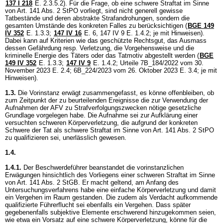
137 I 218
E. 2.3.5.2). Für die Frage, ob eine schwere Straftat im Sinne
von
Art. 141 Abs. 2 StPO
vorliegt, sind nicht generell gewisse
Tatbestände und deren abstrakte Strafandrohungen, sondern die
gesamten Umstände des konkreten Falles zu berücksichtigen (
BGE 149
IV 352
E. 1.3.3;
147 IV 16
E. 6, 147 IV 9 E. 1.4.2; je mit Hinweisen).
Dabei kann auf Kriterien wie das geschützte Rechtsgut, das Ausmass
dessen Gefährdung resp. Verletzung, die Vorgehensweise und die
kriminelle Energie des Täters oder das Tatmotiv abgestellt werden (
BGE
149 IV 352
E. 1.3.3;
147 IV 9
E. 1.4.2; Urteile 7B_184/2022 vom 30.
November 2023 E. 2.4; 6B_224/2023 vom 26. Oktober 2023 E. 3.4; je mit
Hinweisen).
1.3.
Die Vorinstanz erwägt zusammengefasst, es könne offenbleiben, ob
zum Zeitpunkt der zu beurteilenden Ereignisse die zur Verwendung der
Aufnahmen der AFV zu Strafverfolgungszwecken nötige gesetzliche
Grundlage vorgelegen habe. Die Aufnahme sei zur Aufklärung einer
versuchten schweren Körperverletzung, die aufgrund der konkreten
Schwere der Tat als schwere Straftat im Sinne von
Art. 141 Abs. 2 StPO
zu qualifizieren sei, unerlässlich gewesen.
1.4.
1.4.1.
Der Beschwerdeführer beanstandet die vorinstanzlichen
Erwägungen hinsichtlich des Vorliegens einer schweren Straftat im Sinne
von
Art. 141 Abs. 2 StGB
. Er macht geltend, am Anfang des
Untersuchungsverfahrens habe eine einfache Körperverletzung und damit
ein Vergehen im Raum gestanden. Die zudem als Verdacht aufkommende
qualifizierte Führerflucht sei ebenfalls ein Vergehen. Dass später
gegebenenfalls subjektive Elemente erschwerend hinzugekommen seien,
wie etwa ein Vorsatz auf eine schwere Körperverletzung, könne für die