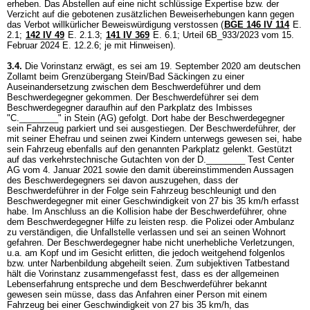
erheben. Das Abstellen auf eine nicht schlüssige Expertise bzw. der
Verzicht auf die gebotenen zusätzlichen Beweiserhebungen kann gegen
das Verbot willkürlicher Beweiswürdigung verstossen (
BGE 146 IV 114
E.
2.1;
142 IV 49
E. 2.1.3;
141 IV 369
E. 6.1; Urteil 6B_933/2023 vom 15.
Februar 2024 E. 12.2.6; je mit Hinweisen).
3.4.
Die Vorinstanz erwägt, es sei am 19. September 2020 am deutschen
Zollamt beim Grenzübergang Stein/Bad Säckingen zu einer
Auseinandersetzung zwischen dem Beschwerdeführer und dem
Beschwerdegegner gekommen. Der Beschwerdeführer sei dem
Beschwerdegegner daraufhin auf den Parkplatz des Imbisses
"C.________" in Stein (AG) gefolgt. Dort habe der Beschwerdegegner
sein Fahrzeug parkiert und sei ausgestiegen. Der Beschwerdeführer, der
mit seiner Ehefrau und seinen zwei Kindern unterwegs gewesen sei, habe
sein Fahrzeug ebenfalls auf den genannten Parkplatz gelenkt. Gestützt
auf das verkehrstechnische Gutachten von der D.________ Test Center
AG vom 4. Januar 2021 sowie den damit übereinstimmenden Aussagen
des Beschwerdegegners sei davon auszugehen, dass der
Beschwerdeführer in der Folge sein Fahrzeug beschleunigt und den
Beschwerdegegner mit einer Geschwindigkeit von 27 bis 35 km/h erfasst
habe. Im Anschluss an die Kollision habe der Beschwerdeführer, ohne
dem Beschwerdegegner Hilfe zu leisten resp. die Polizei oder Ambulanz
zu verständigen, die Unfallstelle verlassen und sei an seinen Wohnort
gefahren. Der Beschwerdegegner habe nicht unerhebliche Verletzungen,
u.a. am Kopf und im Gesicht erlitten, die jedoch weitgehend folgenlos
bzw. unter Narbenbildung abgeheilt seien. Zum subjektiven Tatbestand
hält die Vorinstanz zusammengefasst fest, dass es der allgemeinen
Lebenserfahrung entspreche und dem Beschwerdeführer bekannt
gewesen sein müsse, dass das Anfahren einer Person mit einem
Fahrzeug bei einer Geschwindigkeit von 27 bis 35 km/h, das