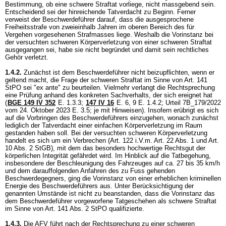
Bestimmung, ob eine schwere Straftat vorliege, nicht massgebend sein.
Entscheidend sei der hinreichende Tatverdacht zu Beginn. Ferner
verweist der Beschwerdeführer darauf, dass die ausgesprochene
Freiheitsstrafe von zweieinhalb Jahren im oberen Bereich des für
Vergehen vorgesehenen Strafmasses liege. Weshalb die Vorinstanz bei
der versuchten schweren Körperverletzung von einer schweren Straftat
ausgegangen sei, habe sie nicht begründet und damit sein rechtliches
Gehör verletzt.
1.4.2.
Zunächst ist dem Beschwerdeführer nicht beizupflichten, wenn er
geltend macht, die Frage der schweren Straftat im Sinne von
Art. 141
StPO
sei "ex ante" zu beurteilen. Vielmehr verlangt die Rechtsprechung
eine Prüfung anhand des konkreten Sachverhalts, der sich ereignet hat
(
BGE 149 IV 352
E. 1.3.3;
147 IV 16
E. 6, 9 E. 1.4.2; Urteil 7B_179/2022
vom 24. Oktober 2023 E. 3.5; je mit Hinweisen). Insofern erübrigt es sich
auf die Vorbringen des Beschwerdeführers einzugehen, wonach zunächst
lediglich der Tatverdacht einer einfachen Körperverletzung im Raum
gestanden haben soll. Bei der versuchten schweren Körperverletzung
handelt es sich um ein Verbrechen (Art. 122 i.V.m.
Art. 22 Abs. 1 und
Art.
10 Abs. 2 StGB
), mit dem das besonders hochwertige Rechtsgut der
körperlichen Integrität gefährdet wird. Im Hinblick auf die Tatbegehung,
insbesondere der Beschleunigung des Fahrzeuges auf ca. 27 bis 35 km/h
und dem darauffolgenden Anfahren des zu Fuss gehenden
Beschwerdegegners, ging die Vorinstanz von einer erheblichen kriminellen
Energie des Beschwerdeführers aus. Unter Berücksichtigung der
genannten Umstände ist nicht zu beanstanden, dass die Vorinstanz das
dem Beschwerdeführer vorgeworfene Tatgeschehen als schwere Straftat
im Sinne von
Art. 141 Abs. 2 StPO
qualifizierte.
1.4.3.
Die AFV führt nach der Rechtsprechung zu einer schweren