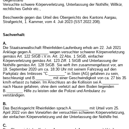
Gegenstand
Versuchte schwere Körperverletzung, Unterlassung der Nothilfe; Willkür,
rechtliches Gehör etc.,
Beschwerde gegen das Urteil des Obergerichts des Kantons Aargau,
Strafgericht, 1. Kammer, vom 4. Juli 2023 (SST.2022.208).
Sachverhalt:
A.
Die Staatsanwaltschaft Rheinfelden-Laufenburg erhob am 22. Juli 2021
Anklage gegen A.________ wegen versuchter schwerer Körperverletzung
gemäss
Art. 122 StGB
i.V.m.
Art. 22 Abs. 1 StGB
, einfacher
Körperverletzung gemäss
Art. 123 Ziff. 1 StGB
und Unterlassung der
Nothilfe gemäss
Art. 128 StGB
. Sie wirft ihm zusammengefasst vor, am
19. September 2020 um ca. 18:30 Uhr mit seinem Fahrzeug auf den
Parkplatz des Imbisses "C.________" in Stein (AG) gefahren zu sein,
beschleunigt und B.________ mit einer Geschwindigkeit von ca. 27 bis 35
km/h erfasst zu haben. Im Anschluss an die Kollision sei A.________
nach Hause gefahren, ohne dem verletzt auf dem Boden liegenden
B.________ Hilfe zu leisten oder die Polizei und Ambulanz zu
verständigen.
B.
Das Bezirksgericht Rheinfelden sprach A.________ mit Urteil vom 25.
April 2022 von den Vorwürfen der versuchten schweren Körperverletzung,
der einfachen Körperverletzung und der Unterlassung der Nothilfe frei.
C.