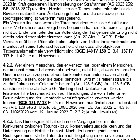
2023 in Kraft getretenen Harmonisierung der Strafrahmen (AS 2023 259;
BBl 2018 2827) revidiert. Hinsichtlich der Tatbestandsmerkmale hat die
Revision materiell keine Änderung gebracht und die diesbezügliche
Rechtsprechung ist weiterhin massgebend.
Ein Versuch liegt vor, wenn der Täter, nachdem er mit der Ausführung
eines Verbrechens oder Vergehens begonnen hat, die strafbare Tätigkeit
nicht zu Ende führt oder der zur Vollendung der Tat gehörende Erfolg nicht
eintritt oder dieser nicht eintreten kann (
Art. 22 Abs. 1 StGB
). Beim
Versuch erfüllt der Täter sämtliche subjektiven Tatbestandsmerkmale und
manifestiert seine Tatentschlossenheit, ohne dass alle objektiven
Tatbestandsmerkmale verwirklicht sind (
BGE 140 IV 150
E. 3.4;
137 IV
113
E. 1.4.2; je mit Hinweisen).
4.2.2.
Wer einem Menschen, den er verletzt hat, oder einem Menschen,
der in unmittelbarer Lebensgefahr schwebt, nicht hilft, obwohl es ihm den
Umständen nach zugemutet werden könnte, wer andere davon abhält,
Nothilfe zu leisten, oder sie dabei behindert, wird mit Freiheitsstrafe bis
zu drei Jahren oder Geldstrafe bestraft (
Art. 128 StGB
).
Art. 128 StGB
sanktioniert eine abstrakte Gefährdung durch Unterlassen. Die zu
leistende Hilfe beschränkt sich auf Handlungen, die vom Täter unter
Berücksichtigung der Umstände vernünftigerweise erwartet werden
können (
BGE 121 IV 18
E. 2a mit Hinweisen; ausführlich zum Tatbestand
von
Art. 128 StGB
: Urteile 6B_1055/2020 vom 13. Juni 2022 E. 4.3.6;
6B_1109/2020 vom 19. Januar 2022 E. 2.3.2; je mit Hinweisen).
4.2.3.
Das Bundesgericht hat sich in der Vergangenheit mit der
Konkurrenz zwischen Tötungs- bzw. Körperverletzungsdelikten und der
Unterlassung der Nothilfe befasst. Nach der bundesgerichtlichen
Rechtsprechung ist der Täter, der nach Begehung eines unvollendeten