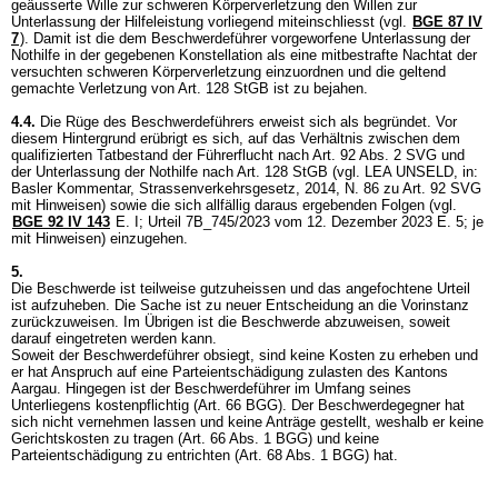
geäusserte Wille zur schweren Körperverletzung den Willen zur
Unterlassung der Hilfeleistung vorliegend miteinschliesst (vgl.
BGE 87 IV
7
). Damit ist die dem Beschwerdeführer vorgeworfene Unterlassung der
Nothilfe in der gegebenen Konstellation als eine mitbestrafte Nachtat der
versuchten schweren Körperverletzung einzuordnen und die geltend
gemachte Verletzung von
Art. 128 StGB
ist zu bejahen.
4.4.
Die Rüge des Beschwerdeführers erweist sich als begründet. Vor
diesem Hintergrund erübrigt es sich, auf das Verhältnis zwischen dem
qualifizierten Tatbestand der Führerflucht nach
Art. 92 Abs. 2 SVG
und
der Unterlassung der Nothilfe nach
Art. 128 StGB
(vgl. LEA UNSELD, in:
Basler Kommentar, Strassenverkehrsgesetz, 2014, N. 86 zu
Art. 92 SVG
mit Hinweisen) sowie die sich allfällig daraus ergebenden Folgen (vgl.
BGE 92 IV 143
E. I; Urteil 7B_745/2023 vom 12. Dezember 2023 E. 5; je
mit Hinweisen) einzugehen.
5.
Die Beschwerde ist teilweise gutzuheissen und das angefochtene Urteil
ist aufzuheben. Die Sache ist zu neuer Entscheidung an die Vorinstanz
zurückzuweisen. Im Übrigen ist die Beschwerde abzuweisen, soweit
darauf eingetreten werden kann.
Soweit der Beschwerdeführer obsiegt, sind keine Kosten zu erheben und
er hat Anspruch auf eine Parteientschädigung zulasten des Kantons
Aargau. Hingegen ist der Beschwerdeführer im Umfang seines
Unterliegens kostenpflichtig (
Art. 66 BGG
). Der Beschwerdegegner hat
sich nicht vernehmen lassen und keine Anträge gestellt, weshalb er keine
Gerichtskosten zu tragen (
Art. 66 Abs. 1 BGG
) und keine
Parteientschädigung zu entrichten (
Art. 68 Abs. 1 BGG
) hat.