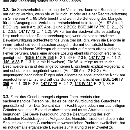
und eine Verletzung seines rechtlichen Gehörs.
3.2.
Die Sachverhaltsfeststellung der Vorinstanz kann vor Bundesgericht
nur gerügt werden, wenn sie willkürlich ist oder auf einer Rechtsverletzung
im Sinne von
Art. 95 BGG
beruht und wenn die Behebung des Mangels
für den Ausgang des Verfahrens entscheidend sein kann (
Art. 97 Abs. 1
BGG
; vgl. auch
Art. 105 Abs. 1 und 2 BGG
;
BGE 148 IV 356
E. 2.1, 39
E. 2.3.5;
147 IV 73
E. 4.1.2). Willkür bei der Sachverhaltsfeststellung
liegt nach ständiger Rechtsprechung vor, wenn die vorinstanzliche
Beweiswürdigung schlechterdings unhaltbar ist, d.h. wenn die Behörde in
ihrem Entscheid von Tatsachen ausgeht, die mit der tatsächlichen
Situation in klarem Widerspruch stehen oder auf einem offenkundigen
Fehler beruhen. Dass eine andere Lösung ebenfalls möglich erscheint,
genügt nicht (
BGE 148 IV 356
E. 2.1, 39 E. 2.3.5;
147 IV 73
E. 4.1.2;
146 IV 88
E. 1.3.1; je mit Hinweisen). Die Willkürrüge muss in der
Beschwerde anhand des angefochtenen Entscheids explizit vorgebracht
und substanziiert begründet werden (
Art. 106 Abs. 2 BGG
). Auf
ungenügend begründete Rügen oder allgemeine appellatorische Kritik am
angefochtenen Entscheid tritt das Bundesgericht nicht ein (
BGE 148 IV
356
E. 2.1, 39 E. 2.6;
147 IV 73
E. 4.1.2;
146 IV 114
E. 2.1, 88 E.
1.3.1).
3.3.
Zieht das Gericht mangels eigener Fachkenntnis eine
sachverständige Person bei, ist es bei der Würdigung des Gutachtens
grundsätzlich frei. Das Gericht darf in Fachfragen jedoch nur aus triftigen
Gründen von einer Expertise abweichen und muss Abweichungen
begründen. Die Beweiswürdigung und die Beantwortung der sich
stellenden Rechtsfragen ist Aufgabe des Gerichts. Erscheint diesem die
Schlüssigkeit eines Gutachtens in wesentlichen Punkten zweifelhaft, hat
es nötigenfalls ergänzende Beweise zur Klärung dieser Zweifel zu