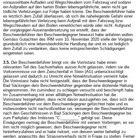
voraussehbare Aufladen und Wegschleudern vom Fahrzeug und sodann
ein Aufprallen auf den harten Boden lebensgefährliche, wenn nicht gar
tödliche Verletzungen zur Folge haben könne. Der Beschwerdeführer habe
es letztlich dem Zufall überlassen, ob sich die naheliegende Gefahr einer
lebensgefährlichen Verletzung beim Aufprall mit dem Fahrzeug bzw.
Wegschleudern auf den Boden verwirklichen würde oder nicht. Aufgrund
der vorgängigen Auseinandersetzung sei erstellt, dass der
Beschwerdeführer den Beschwerdegegner bewusst habe anfahren wollen.
Gemäss Gutachten des IRM vom 10. November 2020 stelle der Vorgang
grundsätzlich eine lebensbedrohliche Handlung dar und es sei lediglich
dem Zufall zu verdanken, dass keine entsprechenden Schädigungen
eingetreten seien.
3.5.
Der Beschwerdeführer bringt vor, die Vorinstanz habe einen
relevanten Teil des Sachverhaltes ausser Acht gelassen, indem sie die
Vorkommnisse vor dem Zwischenfall in Stein (AG) unberücksichtigt
gelassen und dadurch zu Unrecht eine Notwehrsituation verneint habe.
Die Vorinstanz habe nicht festgestellt, dass der Beschwerdegegner in
Bad Säckingen dem Beschwerdeführer gegenüber eine drohende Haltung
eingenommen, ihn zumindest zu schlagen versucht und beschimpft habe.
Im Zusammenhang mit einer allfälligen Notwehrsituation hat die
Vorinstanz festgehalten, dass nicht davon auszugehen sei, dass sich der
Beschwerdeführer vor dem Beschwerdegegner gefürchtet habe und es
insbesondere nicht nachvollziehbar sei, weswegen der Beschwerdeführer
nach den Geschehnissen in Bad Säckingen dem Beschwerdegegner bis
zum Parkplatz des Imbisses "C.________" gefolgt sei. Diese
Erwägungen vermag der Beschwerdeführer mit seinem Vorbringen, es sei
ihm nicht möglich gewesen, dem Beschwerdegegner nicht
hinterherzufahren und er habe riskiert, von diesem weiter behelligt zu
werden, angesichts des Strassenverlaufs nicht in Frage zu stellen. Ferner