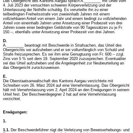
Das Obergericht des Kantons Aargau sprach A.________ mit Urteil vom
4. Juli 2023 der versuchten schweren Körperverletzung und der
Unterlassung der Nothilfe schuldig. Es verurteilte ihn zu einer
teilbedingten Freiheitsstrafe von zweieinhalb Jahren mit einem
vollziehbaren Anteil von einem Jahr und einem bedingt zu vollziehenden
Anteil von eineinhalb Jahren unter Ansetzung einer Probezeit von drei
Jahren sowie einer bedingten Geldstrafe von 90 Tagessätzen zu je Fr.
150.--, ebenfalls unter Ansetzung einer Probezeit von drei Jahren.
D.
A.________ beantragt mit Beschwerde in Strafsachen, das Urteil des
Obergerichts sei aufzuheben und er sei vollumfänglich von Schuld und
Strafe freizusprechen. Es sei ihm eine Genugtuung von Fr. 600.-- zzgl.
Zins von 5 % seit dem 19. September 2020 zuzusprechen. Eventualiter
sei das Urteil aufzuheben und die Angelegenheit zur Neubeurteilung an
das Obergericht zurückzuweisen.
E.
Die Oberstaatsanwaltschaft des Kantons Aargau verzichtete mit
Schreiben vom 26. März 2024 auf eine Vernehmlassung. Das Obergericht
hält mit Vernehmlassung vom 2. April 2024 an den Erwägungen in seinem
Urteil fest. Der Beschwerdegegner 2 hat auf eine Vernehmlassung
verzichtet.
Erwägungen:
1.
1.1.
Der Beschwerdeführer rügt die Verletzung von Beweiserhebungs- und