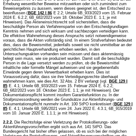
Erhebung wesentlicher Beweise mitzuwirken oder sich zumindest zum
Beweisergebnis zu äussern, wenn dieses geeignet ist, den Entscheid zu
beeinflussen (
BGE 142 I 86
E 2.2; Urteile 6B_933/2023 vom 15. Februar
2024 E. 6.2.2; 6B_682/2023 vom 18. Oktober 2023 E. 1.1; je mit
Hinweisen). Das Akteneinsichtsrecht soll sicherstellen, dass die
beschuldigte Person als Verfahrenspartei von den Entscheidgrundlagen
Kenntnis nehmen und sich wirksam und sachbezogen verteidigen kann.
Die effektive Wahrnehmung dieses Anspruchs setzt notwendigerweise
voraus, dass die Akten vollständig sind. In einem Strafverfahren bedeutet
dies, dass die Beweismittel, jedenfalls soweit sie nicht unmittelbar an der
gerichtlichen Hauptverhandlung erhoben werden, in den
Untersuchungsakten vorhanden sein müssen und dass aktenmässig
belegt sein muss, wie sie produziert wurden. Damit soll die beschuldigte
Person in die Lage versetzt werden zu prüfen, ob die Beweismittel
inhaltliche oder formelle Mängel aufweisen und sie gegebenenfalls
Einwände gegen deren Verwertbarkeit erheben kann. Dies ist
Voraussetzung dafür, dass sie ihre Verteidigungsrechte überhaupt
wahrnehmen kann, wie dies
Art. 32 Abs. 2 BV
verlangt (vgl.
BGE 129 I
85
E. 4.1; Urteile 6B_933/2023 vom 15. Februar 2024 E. 6.2.2;
6B_682/2023 vom 18. Oktober 2023 E. 1.1; je mit Hinweisen). Der
Dokumentationspflicht kommt insofern Garantiefunktion zu. In der
Strafprozessordnung werden die Grundsätze zur Aktenführungs- und
Dokumentationspflicht nunmehr in
Art. 100 StPO
konkretisiert (
BGE 129 I
85
E. 4.1; Urteile 6B_595/2021 vom 24. Juni 2022 E. 4.3.1; 6B_915/2019
vom 10. Januar 2020 E. 1.1.1; je mit Hinweisen).
2.2.2.
Die Rechtsfolge einer Verletzung der Protokollierungs- oder
Aktenführungsvorschriften ergibt sich aus
Art. 141 StPO
. Das
Bundesgericht hat bisher offen gelassen, ob es sich bei der möglichen
Verletzung der Protokollierungs- und Aktenführungsvorschriften um die