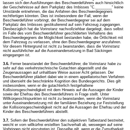
lassen sich den Ausführungen des Beschwerdeführers auch hinsichtlich
der Geschehnisse auf dem Parkplatz des Imbisses "C.________" keine
Umstände entnehmen, die das Anfahren des Beschwerdegegners
rechtfertigen könnten. Dies ist insbesondere der Fall, wenn der
Beschwerdeführer vorbringt, der Beschwerdegegner sei auf dem
Parkplatz des Imbisses gestikulierend auf sein Fahrzeug zugegangen.
Diesbezüglich hat die Vorinstanz nachvollziehbar dargelegt, dass selbst
im Falle des vom Beschwerdeführer geschilderten Verhaltens des
Beschwerdegegners die Möglichkeit bestanden habe, die Örtlichkeit mit
dem Fahrzeug zu verlassen, ohne den Beschwerdegegner anzufahren.
Vor diesem Hintergrund ist nicht zu beanstanden, dass die Vorinstanz
nicht ausführlicher auf die Auseinandersetzung in Bad Säckingen
eingegangen ist.
3.6.
Ferner beanstandet der Beschwerdeführer, die Vorinstanz habe zu
sehr auf das verkehrstechnische Gutachten abgestellt und die
Zeugenaussagen auf unhaltbare Weise ausser Acht gelassen. Der
Beschwerdeführer plädiert dabei wie in einem appellatorischen Verfahren
und übersieht die beschränkte Kognition des Bundesgerichts. Dies gilt
insbesondere, wenn er die gutachterlich festgehaltene
Kollisionsgeschwindigkeit mit dem Hinweis auf die Aussagen der Kinder
sowie der Ehefrau des Beschwerdeführers in Frage stellt. Unter
Willkürgesichtspunkten ist nicht zu beanstanden, wenn die Vorinstanz
unter Auseinandersetzung mit der familiären Beziehung zur Feststellung
der Kollisionsgeschwindigkeit nicht auf die Aussagen der Ehefrau und der
Kinder des Beschwerdeführers abstellt.
3.7.
Sofern der Beschwerdeführer den subjektiven Tatbestand bestreitet,
weicht er vom willkürfrei erstellten Sachverhalt ab, weswegen auf seine
Vorbringen nicht einzutreten ist. Dasselbe gilt, wenn er die Zumutbarkeit