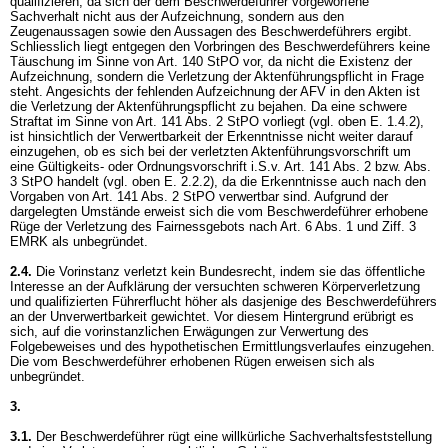
qualifizieren, da sich der dem Beschwerdeführer vorgeworfene
Sachverhalt nicht aus der Aufzeichnung, sondern aus den
Zeugenaussagen sowie den Aussagen des Beschwerdeführers ergibt.
Schliesslich liegt entgegen den Vorbringen des Beschwerdeführers keine
Täuschung im Sinne von
Art. 140 StPO
vor, da nicht die Existenz der
Aufzeichnung, sondern die Verletzung der Aktenführungspflicht in Frage
steht. Angesichts der fehlenden Aufzeichnung der AFV in den Akten ist
die Verletzung der Aktenführungspflicht zu bejahen. Da eine schwere
Straftat im Sinne von
Art. 141 Abs. 2 StPO
vorliegt (vgl. oben E. 1.4.2),
ist hinsichtlich der Verwertbarkeit der Erkenntnisse nicht weiter darauf
einzugehen, ob es sich bei der verletzten Aktenführungsvorschrift um
eine Gültigkeits- oder Ordnungsvorschrift i.S.v. Art. 141 Abs. 2 bzw. Abs.
3 StPO handelt (vgl. oben E. 2.2.2), da die Erkenntnisse auch nach den
Vorgaben von
Art. 141 Abs. 2 StPO
verwertbar sind. Aufgrund der
dargelegten Umstände erweist sich die vom Beschwerdeführer erhobene
Rüge der Verletzung des Fairnessgebots nach
Art. 6 Abs. 1 und Ziff. 3
EMRK
als unbegründet.
2.4.
Die Vorinstanz verletzt kein Bundesrecht, indem sie das öffentliche
Interesse an der Aufklärung der versuchten schweren Körperverletzung
und qualifizierten Führerflucht höher als dasjenige des Beschwerdeführers
an der Unverwertbarkeit gewichtet. Vor diesem Hintergrund erübrigt es
sich, auf die vorinstanzlichen Erwägungen zur Verwertung des
Folgebeweises und des hypothetischen Ermittlungsverlaufes einzugehen.
Die vom Beschwerdeführer erhobenen Rügen erweisen sich als
unbegründet.
3.
3.1.
Der Beschwerdeführer rügt eine willkürliche Sachverhaltsfeststellung