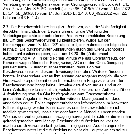
Verletzung einer Gültigkeits- oder einer Ordnungsvorschrift i.S.v. Art. 141
Abs. 2 bzw. Abs. 3 StPO handelt (Urteile 6B_1419/2020 vom 2. Mai 2022
E. 3.4; 6B_893/2015 vom 14. Juni 2016 E. 1.4.3; 6B_492/2012 vom 22.
Februar 2013 E. 1.4).
2.3.
Der Beschwerdeführer bringt zu Recht vor, dass die Vollständigkeit
der Akten hinsichtlich der Beweisführung für die Wahrung der
Verteidigungsrechte der betroffenen Person von erheblicher Bedeutung
ist. Um den Beschwerdeführer zu identifizieren, wurde auf den
Polizeirapport vom 25. Mai 2021 abgestellt, der insbesondere folgendes
festhält: "Die durchgeführten Abklärungen durch das Grenzwachtkorps
haben schliesslich ergeben, dass um 18:28 Uhr (Zeitstempel
Aufzeichnung AFV), in der gleichen Minute wie das Opferfahrzeug, der
Personenwagen Mercedes-Benz, weiss, AG xxx, den Grenzübergang
passiert hatte". Zunächst ist festzuhalten, dass sich der
Beschwerdeführer zu diesem Beweisergebnis ohne Weiteres äussern
konnte. Insbesondere war es ihm anhand der Angaben möglich, die vom
Grenzwachtkorps übermittelten Informationen in Frage zu stellen. Der
Beschwerdeführer bringt keine Hinweise darauf vor und es sind auch
keine Anhaltspunkte ersichtlich, welche die Existenz und Authentizität der
Aufzeichnung bzw. die Glaubhaftigkeit der vom Grenzwachtkorps
gemachten Angaben in Frage stellen würden. Massgebend ist, dass
angesichts der im Polizeirapport enthaltenen Informationen im konkreten
Fall nicht gesagt werden kann, dass es dem Beschwerdeführer nicht
möglich gewesen sei, inhaltliche oder formelle Mängel zu beanstanden.
Wie aus der vorhergehenden Erwägung hervorgeht, brachte er die von ihm
geltend gemachte unzulässige Erhebung der Aufzeichnung vor und
machte die Unverwertbarkeit geltend. Entgegen den Ausführungen des
Beschwerdeführers ist die Aufzeichnung nicht als Hauptbeweismittel zu