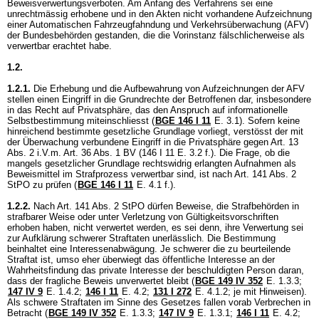
Beweisverwertungsverboten. Am Anfang des Verfahrens sei eine
unrechtmässig erhobene und in den Akten nicht vorhandene Aufzeichnung
einer Automatischen Fahrzeugfahndung und Verkehrsüberwachung (AFV)
der Bundesbehörden gestanden, die die Vorinstanz fälschlicherweise als
verwertbar erachtet habe.
1.2.
1.2.1.
Die Erhebung und die Aufbewahrung von Aufzeichnungen der AFV
stellen einen Eingriff in die Grundrechte der Betroffenen dar, insbesondere
in das Recht auf Privatsphäre, das den Anspruch auf informationelle
Selbstbestimmung miteinschliesst (
BGE 146 I 11
E. 3.1). Sofern keine
hinreichend bestimmte gesetzliche Grundlage vorliegt, verstösst der mit
der Überwachung verbundene Eingriff in die Privatsphäre gegen Art. 13
Abs. 2 i.V.m.
Art. 36 Abs. 1 BV
(146 I 11 E. 3.2 f.). Die Frage, ob die
mangels gesetzlicher Grundlage rechtswidrig erlangten Aufnahmen als
Beweismittel im Strafprozess verwertbar sind, ist nach
Art. 141 Abs. 2
StPO
zu prüfen (
BGE 146 I 11
E. 4.1 f.).
1.2.2.
Nach
Art. 141 Abs. 2 StPO
dürfen Beweise, die Strafbehörden in
strafbarer Weise oder unter Verletzung von Gültigkeitsvorschriften
erhoben haben, nicht verwertet werden, es sei denn, ihre Verwertung sei
zur Aufklärung schwerer Straftaten unerlässlich. Die Bestimmung
beinhaltet eine Interessenabwägung. Je schwerer die zu beurteilende
Straftat ist, umso eher überwiegt das öffentliche Interesse an der
Wahrheitsfindung das private Interesse der beschuldigten Person daran,
dass der fragliche Beweis unverwertet bleibt (
BGE 149 IV 352
E. 1.3.3;
147 IV 9
E. 1.4.2
;
146 I 11
E. 4.2
;
131 I 272
E. 4.1.2; je mit Hinweisen).
Als schwere Straftaten im Sinne des Gesetzes fallen vorab Verbrechen in
Betracht (
BGE 149 IV 352
E. 1.3.3;
147 IV 9
E. 1.3.1
;
146 I 11
E. 4.2
;