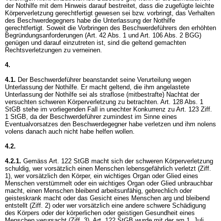
der Nothilfe mit dem Hinweis darauf bestreitet, dass die zugefügte leichte
Körperverletzung gerechtfertigt gewesen sei bzw. vorbringt, das Verhalten
des Beschwerdegegners habe die Unterlassung der Nothilfe
gerechtfertigt. Soweit die Vorbringen des Beschwerdeführers den erhöhten
Begründungsanforderungen (
Art. 42 Abs. 1 und
Art. 106 Abs. 2 BGG
)
genügen und darauf einzutreten ist, sind die geltend gemachten
Rechtsverletzungen zu verneinen.
4.
4.1.
Der Beschwerdeführer beanstandet seine Verurteilung wegen
Unterlassung der Nothilfe. Er macht geltend, die ihm angelastete
Unterlassung der Nothilfe sei als straflose (mitbestrafte) Nachtat der
versuchten schweren Körperverletzung zu betrachten.
Art. 128 Abs. 1
StGB
stehe im vorliegenden Fall in unechter Konkurrenz zu
Art. 123 Ziff.
1 StGB
, da der Beschwerdeführer zumindest im Sinne eines
Eventualvorsatzes den Beschwerdegegner habe verletzen und ihm nolens
volens danach auch nicht habe helfen wollen.
4.2.
4.2.1.
Gemäss
Art. 122 StGB
macht sich der schweren Körperverletzung
schuldig, wer vorsätzlich einen Menschen lebensgefährlich verletzt (Ziff.
1), wer vorsätzlich den Körper, ein wichtiges Organ oder Glied eines
Menschen verstümmelt oder ein wichtiges Organ oder Glied unbrauchbar
macht, einen Menschen bleibend arbeitsunfähig, gebrechlich oder
geisteskrank macht oder das Gesicht eines Menschen arg und bleibend
entstellt (Ziff. 2) oder wer vorsätzlich eine andere schwere Schädigung
des Körpers oder der körperlichen oder geistigen Gesundheit eines
Menschen verursacht (Ziff. 3).
Art. 122 StGB
wurde mit der am 1. Juli