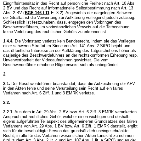
Eingriffsintensität in das Recht auf persönliche Freiheit nach
Art. 10 Abs.
2 BV
und das Recht auf informationelle Selbstbestimmung nach
Art. 13
Abs. 2 BV
(
BGE 146 I 11
E. 3.2). Angesichts der dargelegten Schwere
der Straftat ist die Verwertung zur Aufklärung vorliegend jedoch zulässig.
Schliesslich ist festzuhalten, dass, entgegen den Vorbringen des
Beschwerdeführers, im vorinstanzlichen Verweis auf die Tatbegehung
keine Verletzung des rechtlichen Gehörs zu erkennen ist.
1.4.4.
Die Vorinstanz verletzt kein Bundesrecht, indem sie das Vorliegen
einer schweren Straftat im Sinne von
Art. 141 Abs. 2 StPO
bejaht und
das öffentliche Interesse an der Aufklärung des Tatgeschehens höher als
dasjenige des Beschwerdeführers an der rechtskonformen Erhebung resp.
Unverwertbarkeit der Videoaufnahmen gewichtet. Die vom
Beschwerdeführer erhobene Rüge erweist sich als unbegründet.
2.
2.1.
Der Beschwerdeführer beanstandet, dass die Aufzeichnung der AFV
in den Akten fehle und seine Verurteilung sein Recht auf ein faires
Verfahren nach
Art. 6 Ziff. 1 und 3 EMRK
verletze.
2.2.
2.2.1.
Aus dem in
Art. 29 Abs. 2 BV
bzw.
Art. 6 Ziff. 3 EMRK
verankerten
Anspruch auf rechtliches Gehör, welcher einen wichtigen und deshalb
eigens aufgeführten Teilaspekt des allgemeineren Grundsatzes des fairen
Verfahrens von
Art. 29 Abs. 1 BV
bzw.
Art. 6 Ziff. 1 EMRK
darstellt, ergibt
sich für die beschuldigte Person das grundsätzlich uneingeschränkte
Recht, in alle für das Verfahren wesentlichen Akten Einsicht zu nehmen
(vgl. zudem
Art. 3 Abs. 2 lit. c und
Art. 107 Abs. 1 lit. a StPO
) und an der