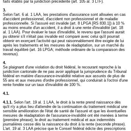
faits établis par la juridiction précédente (
art. 105 al. 3 LTF
).
3.
Selon l'
art. 6 al. 1 LAA
, les prestations d'assurance sont allouées en cas
d'accident professionnel, d'accident non professionnel et de maladie
professionnelle. Si l'assuré est invalide (
art. 8 LPGA
[RS 830.1]) à 10 %
au moins ensuite d'un accident, il a droit à une rente d'invalidité (
art. 18
al. 1 LAA
). Pour évaluer le taux d'invalidité, le revenu que l'assuré aurait
pu obtenir s'il n'était pas invalide est comparé avec celui qu'il pourrait
obtenir en exerçant l'activité qui peut raisonnablement être exigée de lui
après les traitements et les mesures de réadaptation, sur un marché du
travail équilibré (
art. 16 LPGA
; méthode ordinaire de la comparaison des
revenus).
4.
Se plaignant d'une violation du droit fédéral, le recourant reproche à la
juridiction cantonale de ne pas avoir appliqué la jurisprudence du Tribunal
fédéral en matière d'assurance-invalidité relative aux assurés de plus de
55 ans et aux mesures d'ordre professionnel, qui conduirait à l'octroi d'une
rente fondée sur un taux d'invalidité de 100 %.
4.1.
4.1.1.
Selon l'
art. 19 al. 1 LAA
, le droit à la rente prend naissance dès
qu'il n'y a plus lieu d'attendre de la continuation du traitement médical une
sensible amélioration de l'état de santé de l'assuré et que les éventuelles
mesures de réadaptation de l'assurance-invalidité ont été menées à terme
(première phrase); le droit au traitement médical et aux indemnités
journalières cesse dès la naissance du droit à la rente (seconde phrase).
L'
art. 19 al. 3 LAA
précise que le Conseil fédéral édicte des prescriptions