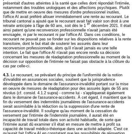
présentait d'autres atteintes à la santé que celles dont répondait l'intimée,
notamment des troubles urologiques et des affections psychiques. Plutôt
que de mettre en oeuvre des mesures d'ordre professionnel inutiles,
l'office AI avait préféré allouer immédiatement une rente au recourant. Le
tribunal cantonal a ajouté que le recourant avait fait valoir son droit à une
er
retraite anticipée à l'âge de 60 ans, soit dès le 1
décembre 2021. Il était
ainsi patent qu'une reconversion professionnelle n'avait jamais été
envisagée, ni par le recourant ni par l'office AI. Dans ces conditions, le
recourant ne pouvait pas se fonder sur les dispositions relatives à la rente
transitoire, dont le but était de soutenir les assurés dans leur
reconversion professionnelle, alors qu'il n'avait jamais eu une telle
intention. Le fait que l'office AI n'avait pas encore rendu sa décision
concernant les mesures de réadaptation professionnelle au moment de la
décision sur opposition de l'intimée ne faisait pas obstacle à la clôture du
cas par celle-ci.
4.3.
Le recourant, se prévalant du principe de l'uniformité de la notion
d'invalidité en assurances sociales, soutient que la jurisprudence
développée dans le domaine de l'assurance-invalidité portant sur la mise
en oeuvre de mesures de réadaptation pour des assurés âgés de 55 ans
révolus (cf. consid. 4.1.2 supra) - comme lui - s'appliquerait également
dans le domaine de l'assurance-accidents. À cet égard, il maintient que la
fin du versement des indemnités journalières de l'assurance-accidents
serait assimilable à la réduction ou la suppression d'une rente de
l'assurance-invalidité. Il souligne qu'au moment de la cessation du
versement par l'intimée de l'indemnité journalière, il aurait été en
incapacité de travail totale dans son activité habituelle, de sorte que
l'intimée aurait dû examiner s'il était en mesure de mettre à profit sa
capacité de travail médico-théorique dans une activité adaptée. C'est ce
qu'aurait fait l'office AI en constatant que les possibilités de réinsertion