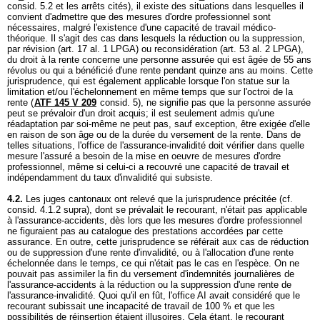
consid. 5.2 et les arrêts cités), il existe des situations dans lesquelles il
convient d'admettre que des mesures d'ordre professionnel sont
nécessaires, malgré l'existence d'une capacité de travail médico-
théorique. Il s'agit des cas dans lesquels la réduction ou la suppression,
par révision (
art. 17 al. 1 LPGA
) ou reconsidération (
art. 53 al. 2 LPGA
),
du droit à la rente concerne une personne assurée qui est âgée de 55 ans
révolus ou qui a bénéficié d'une rente pendant quinze ans au moins. Cette
jurisprudence, qui est également applicable lorsque l'on statue sur la
limitation et/ou l'échelonnement en même temps que sur l'octroi de la
rente (
ATF 145 V 209
consid. 5), ne signifie pas que la personne assurée
peut se prévaloir d'un droit acquis; il est seulement admis qu'une
réadaptation par soi-même ne peut pas, sauf exception, être exigée d'elle
en raison de son âge ou de la durée du versement de la rente. Dans de
telles situations, l'office de l'assurance-invalidité doit vérifier dans quelle
mesure l'assuré a besoin de la mise en oeuvre de mesures d'ordre
professionnel, même si celui-ci a recouvré une capacité de travail et
indépendamment du taux d'invalidité qui subsiste.
4.2.
Les juges cantonaux ont relevé que la jurisprudence précitée (cf.
consid. 4.1.2 supra), dont se prévalait le recourant, n'était pas applicable
à l'assurance-accidents, dès lors que les mesures d'ordre professionnel
ne figuraient pas au catalogue des prestations accordées par cette
assurance. En outre, cette jurisprudence se référait aux cas de réduction
ou de suppression d'une rente d'invalidité, ou à l'allocation d'une rente
échelonnée dans le temps, ce qui n'était pas le cas en l'espèce. On ne
pouvait pas assimiler la fin du versement d'indemnités journalières de
l'assurance-accidents à la réduction ou la suppression d'une rente de
l'assurance-invalidité. Quoi qu'il en fût, l'office AI avait considéré que le
recourant subissait une incapacité de travail de 100 % et que les
possibilités de réinsertion étaient illusoires. Cela étant, le recourant