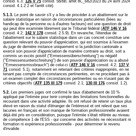
consid. 6.3;
126 V 75
consid. 5b/bb; arrêt 8C_682/2023 du 24 avril 2024
consid. 4.1.2.2 et l'arrêt cité).
5.1.3.
Le point de savoir s'il y a lieu de procéder à un abattement sur le
salaire statistique en raison de circonstances particulières (liées au
handicap de la personne ou à d'autres facteurs) est une question de droit
qui peut être examinée librement par le Tribunal fédéral (
ATF 146 V 16
consid. 4.2;
142 V 178
consid. 2.5.9). En revanche, l'étendue de
l'abattement sur le salaire statistique dans un cas concret constitue une
question relevant du pouvoir d'appréciation, qui est soumise à l'examen
du juge de dernière instance uniquement si la juridiction cantonale a
exercé son pouvoir d'appréciation de manière contraire au droit, soit a
commis un excès positif ("Ermessensüberschreitung") ou négatif
("Ermessensunterschreitung") de son pouvoir d'appréciation ou a abusé
("Ermessensmissbrauch") de celui-ci (
ATF 146 V 16
consid. 4.2;
137 V
71
consid. 5.1), notamment en retenant des critères inappropriés, en ne
tenant pas compte de circonstances pertinentes, en ne procédant pas à
un examen complet des circonstances pertinentes ou en n'usant pas de
critères objectifs (
ATF 135 III 179
consid. 2.1;
130 III 176
consid. 1.2).
5.2.
Les premiers juges ont confirmé le taux d'abattement de 10 %
appliqué par l'intimée pour tenir compte des limitations fonctionnelles du
recourant dans une activité adaptée. Ils ont refusé de retenir un taux plus
élevé en raison du statut d'étranger de l'intéressé et ont relevé que ses
lacunes en français et son manque de formation professionnelle avaient
déjà été pris en considération, puisque l'intimée s'était référée au niveau
de compétence 1 de l'ESS - qui concerne des activités ne nécessitant ni
formation ni expérience professionnelle - pour déterminer le revenu
d'invalide.