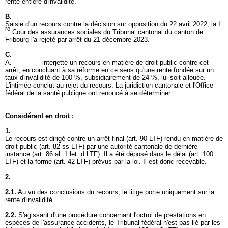
rente entière d'invalidité.
B.
Saisie d'un recours contre la décision sur opposition du 22 avril 2022, la I
re
Cour des assurances sociales du Tribunal cantonal du canton de
Fribourg l'a rejeté par arrêt du 21 décembre 2023.
C.
A.________ interjette un recours en matière de droit public contre cet
arrêt, en concluant à sa réforme en ce sens qu'une rente fondée sur un
taux d'invalidité de 100 %, subsidiairement de 24 %, lui soit allouée.
L'intimée conclut au rejet du recours. La juridiction cantonale et l'Office
fédéral de la santé publique ont renoncé à se déterminer.
Considérant en droit :
1.
Le recours est dirigé contre un arrêt final (
art. 90 LTF
) rendu en matière de
droit public (
art. 82 ss LTF
) par une autorité cantonale de dernière
instance (
art. 86 al. 1 let
. d LTF). Il a été déposé dans le délai (
art. 100
LTF
) et la forme (
art. 42 LTF
) prévus par la loi. Il est donc recevable.
2.
2.1.
Au vu des conclusions du recours, le litige porte uniquement sur la
rente d'invalidité.
2.2.
S'agissant d'une procédure concernant l'octroi de prestations en
espèces de l'assurance-accidents, le Tribunal fédéral n'est pas lié par les