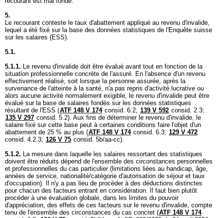
recourant est mal fondé.
5.
Le recourant conteste le taux d'abattement appliqué au revenu d'invalide,
lequel a été fixé sur la base des données statistiques de l'Enquête suisse
sur les salaires (ESS).
5.1.
5.1.1.
Le revenu d'invalide doit être évalué avant tout en fonction de la
situation professionnelle concrète de l'assuré. En l'absence d'un revenu
effectivement réalisé, soit lorsque la personne assurée, après la
survenance de l'atteinte à la santé, n'a pas repris d'activité lucrative ou
alors aucune activité normalement exigible, le revenu d'invalide peut être
évalué sur la base de salaires fondés sur les données statistiques
résultant de l'ESS (
ATF 148 V 174
consid. 6.2;
139 V 592
consid. 2.3;
135 V 297
consid. 5.2). Aux fins de déterminer le revenu d'invalide, le
salaire fixé sur cette base peut à certaines conditions faire l'objet d'un
abattement de 25 % au plus (
ATF 148 V 174
consid. 6.3;
129 V 472
consid. 4.2.3;
126 V 75
consid. 5b/aa-cc).
5.1.2.
La mesure dans laquelle les salaires ressortant des statistiques
doivent être réduits dépend de l'ensemble des circonstances personnelles
et professionnelles du cas particulier (limitations liées au handicap, âge,
années de service, nationalité/catégorie d'autorisation de séjour et taux
d'occupation). Il n'y a pas lieu de procéder à des déductions distinctes
pour chacun des facteurs entrant en considération. Il faut bien plutôt
procéder à une évaluation globale, dans les limites du pouvoir
d'appréciation, des effets de ces facteurs sur le revenu d'invalide, compte
tenu de l'ensemble des circonstances du cas concret (
ATF 148 V 174