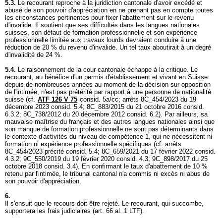
5.3.
Le recourant reproche à la juridiction cantonale d'avoir excédé et
abusé de son pouvoir d'appréciation en ne prenant pas en compte toutes
les circonstances pertinentes pour fixer l'abattement sur le revenu
d'invalide. Il soutient que ses difficultés dans les langues nationales
suisses, son défaut de formation professionnelle et son expérience
professionnelle limitée aux travaux lourds devraient conduire à une
réduction de 20 % du revenu d'invalide. Un tel taux aboutirait à un degré
d'invalidité de 24 %.
5.4.
Le raisonnement de la cour cantonale échappe à la critique. Le
recourant, au bénéfice d'un permis d'établissement et vivant en Suisse
depuis de nombreuses années au moment de la décision sur opposition
de l'intimée, n'est pas prétérité par rapport à une personne de nationalité
suisse (cf.
ATF 126 V 75
consid. 5a/cc; arrêts 8C_454/2023 du 19
décembre 2023 consid. 5.4; 8C_883/2015 du 21 octobre 2016 consid.
6.3.2; 8C_738/2012 du 20 décembre 2012 consid. 6.2). Par ailleurs, sa
mauvaise maîtrise du français et des autres langues nationales ainsi que
son manque de formation professionnelle ne sont pas déterminants dans
le contexte d'activités du niveau de compétence 1, qui ne nécessitent ni
formation ni expérience professionnelle spécifiques (cf. arrêts
8C_454/2023 précité consid. 5.4; 8C_659/2021 du 17 février 2022 consid.
4.3.2; 9C_550/2019 du 19 février 2020 consid. 4.3; 9C_898/2017 du 25
octobre 2018 consid. 3.4). En confirmant le taux d'abattement de 10 %
retenu par l'intimée, le tribunal cantonal n'a commis ni excès ni abus de
son pouvoir d'appréciation.
6.
Il s'ensuit que le recours doit être rejeté. Le recourant, qui succombe,
supportera les frais judiciaires (
art. 66 al. 1 LTF
).