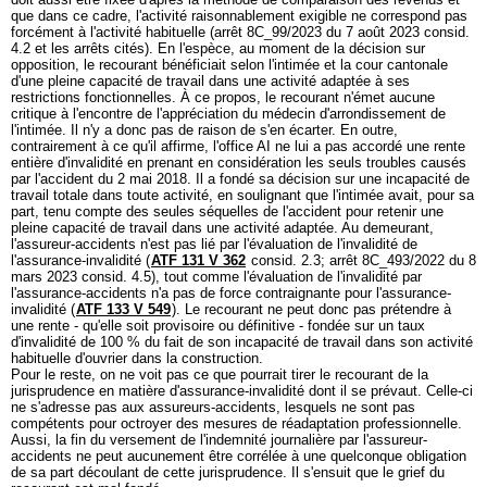
que dans ce cadre, l'activité raisonnablement exigible ne correspond pas
forcément à l'activité habituelle (arrêt 8C_99/2023 du 7 août 2023 consid.
4.2 et les arrêts cités). En l'espèce, au moment de la décision sur
opposition, le recourant bénéficiait selon l'intimée et la cour cantonale
d'une pleine capacité de travail dans une activité adaptée à ses
restrictions fonctionnelles. À ce propos, le recourant n'émet aucune
critique à l'encontre de l'appréciation du médecin d'arrondissement de
l'intimée. Il n'y a donc pas de raison de s'en écarter. En outre,
contrairement à ce qu'il affirme, l'office AI ne lui a pas accordé une rente
entière d'invalidité en prenant en considération les seuls troubles causés
par l'accident du 2 mai 2018. Il a fondé sa décision sur une incapacité de
travail totale dans toute activité, en soulignant que l'intimée avait, pour sa
part, tenu compte des seules séquelles de l'accident pour retenir une
pleine capacité de travail dans une activité adaptée. Au demeurant,
l'assureur-accidents n'est pas lié par l'évaluation de l'invalidité de
l'assurance-invalidité (
ATF 131 V 362
consid. 2.3; arrêt 8C_493/2022 du 8
mars 2023 consid. 4.5), tout comme l'évaluation de l'invalidité par
l'assurance-accidents n'a pas de force contraignante pour l'assurance-
invalidité (
ATF 133 V 549
). Le recourant ne peut donc pas prétendre à
une rente - qu'elle soit provisoire ou définitive - fondée sur un taux
d'invalidité de 100 % du fait de son incapacité de travail dans son activité
habituelle d'ouvrier dans la construction.
Pour le reste, on ne voit pas ce que pourrait tirer le recourant de la
jurisprudence en matière d'assurance-invalidité dont il se prévaut. Celle-ci
ne s'adresse pas aux assureurs-accidents, lesquels ne sont pas
compétents pour octroyer des mesures de réadaptation professionnelle.
Aussi, la fin du versement de l'indemnité journalière par l'assureur-
accidents ne peut aucunement être corrélée à une quelconque obligation
de sa part découlant de cette jurisprudence. Il s'ensuit que le grief du