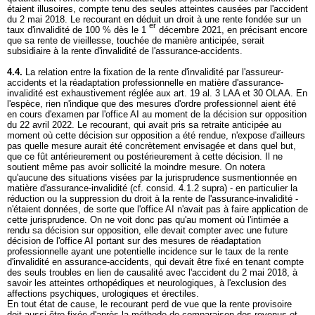
étaient illusoires, compte tenu des seules atteintes causées par l'accident
du 2 mai 2018. Le recourant en déduit un droit à une rente fondée sur un
er
taux d'invalidité de 100 % dès le 1
décembre 2021, en précisant encore
que sa rente de vieillesse, touchée de manière anticipée, serait
subsidiaire à la rente d'invalidité de l'assurance-accidents.
4.4.
La relation entre la fixation de la rente d'invalidité par l'assureur-
accidents et la réadaptation professionnelle en matière d'assurance-
invalidité est exhaustivement réglée aux
art. 19 al. 3 LAA
et 30 OLAA. En
l'espèce, rien n'indique que des mesures d'ordre professionnel aient été
en cours d'examen par l'office AI au moment de la décision sur opposition
du 22 avril 2022. Le recourant, qui avait pris sa retraite anticipée au
moment où cette décision sur opposition a été rendue, n'expose d'ailleurs
pas quelle mesure aurait été concrètement envisagée et dans quel but,
que ce fût antérieurement ou postérieurement à cette décision. Il ne
soutient même pas avoir sollicité la moindre mesure. On notera
qu'aucune des situations visées par la jurisprudence susmentionnée en
matière d'assurance-invalidité (cf. consid. 4.1.2 supra) - en particulier la
réduction ou la suppression du droit à la rente de l'assurance-invalidité -
n'étaient données, de sorte que l'office AI n'avait pas à faire application de
cette jurisprudence. On ne voit donc pas qu'au moment où l'intimée a
rendu sa décision sur opposition, elle devait compter avec une future
décision de l'office AI portant sur des mesures de réadaptation
professionnelle ayant une potentielle incidence sur le taux de la rente
d'invalidité en assurance-accidents, qui devait être fixé en tenant compte
des seuls troubles en lien de causalité avec l'accident du 2 mai 2018, à
savoir les atteintes orthopédiques et neurologiques, à l'exclusion des
affections psychiques, urologiques et érectiles.
En tout état de cause, le recourant perd de vue que la rente provisoire
doit aussi être fixée d'après la méthode de comparaison des revenus et