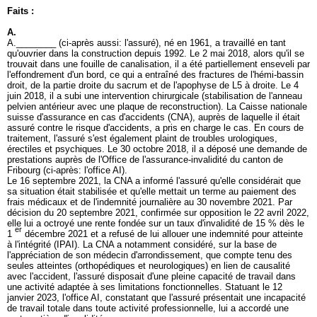
Faits :
A.
A.________ (ci-après aussi: l'assuré), né en 1961, a travaillé en tant
qu'ouvrier dans la construction depuis 1992. Le 2 mai 2018, alors qu'il se
trouvait dans une fouille de canalisation, il a été partiellement enseveli par
l'effondrement d'un bord, ce qui a entraîné des fractures de l'hémi-bassin
droit, de la partie droite du sacrum et de l'apophyse de L5 à droite. Le 4
juin 2018, il a subi une intervention chirurgicale (stabilisation de l'anneau
pelvien antérieur avec une plaque de reconstruction). La Caisse nationale
suisse d'assurance en cas d'accidents (CNA), auprès de laquelle il était
assuré contre le risque d'accidents, a pris en charge le cas. En cours de
traitement, l'assuré s'est également plaint de troubles urologiques,
érectiles et psychiques. Le 30 octobre 2018, il a déposé une demande de
prestations auprès de l'Office de l'assurance-invalidité du canton de
Fribourg (ci-après: l'office AI).
Le 16 septembre 2021, la CNA a informé l'assuré qu'elle considérait que
sa situation était stabilisée et qu'elle mettait un terme au paiement des
frais médicaux et de l'indemnité journalière au 30 novembre 2021. Par
décision du 20 septembre 2021, confirmée sur opposition le 22 avril 2022,
elle lui a octroyé une rente fondée sur un taux d'invalidité de 15 % dès le
er
1
décembre 2021 et a refusé de lui allouer une indemnité pour atteinte
à l'intégrité (IPAI). La CNA a notamment considéré, sur la base de
l'appréciation de son médecin d'arrondissement, que compte tenu des
seules atteintes (orthopédiques et neurologiques) en lien de causalité
avec l'accident, l'assuré disposait d'une pleine capacité de travail dans
une activité adaptée à ses limitations fonctionnelles. Statuant le 12
janvier 2023, l'office AI, constatant que l'assuré présentait une incapacité
de travail totale dans toute activité professionnelle, lui a accordé une