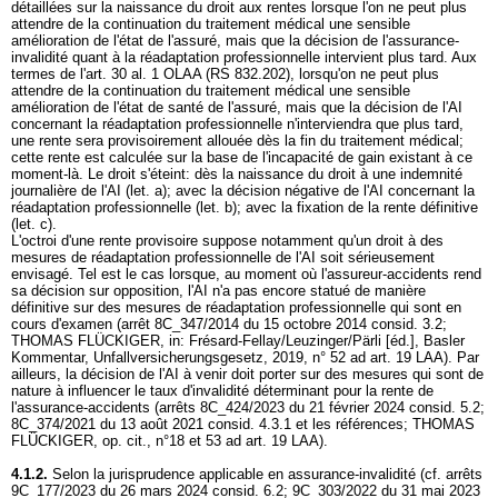
détaillées sur la naissance du droit aux rentes lorsque l'on ne peut plus
attendre de la continuation du traitement médical une sensible
amélioration de l'état de l'assuré, mais que la décision de l'assurance-
invalidité quant à la réadaptation professionnelle intervient plus tard. Aux
termes de l'
art. 30 al. 1 OLAA
(RS 832.202), lorsqu'on ne peut plus
attendre de la continuation du traitement médical une sensible
amélioration de l'état de santé de l'assuré, mais que la décision de l'AI
concernant la réadaptation professionnelle n'interviendra que plus tard,
une rente sera provisoirement allouée dès la fin du traitement médical;
cette rente est calculée sur la base de l'incapacité de gain existant à ce
moment-là. Le droit s'éteint: dès la naissance du droit à une indemnité
journalière de l'AI (let. a); avec la décision négative de l'AI concernant la
réadaptation professionnelle (let. b); avec la fixation de la rente définitive
(let. c).
L'octroi d'une rente provisoire suppose notamment qu'un droit à des
mesures de réadaptation professionnelle de l'AI soit sérieusement
envisagé. Tel est le cas lorsque, au moment où l'assureur-accidents rend
sa décision sur opposition, l'AI n'a pas encore statué de manière
définitive sur des mesures de réadaptation professionnelle qui sont en
cours d'examen (arrêt 8C_347/2014 du 15 octobre 2014 consid. 3.2;
THOMAS FLÜCKIGER, in: Frésard-Fellay/Leuzinger/Pärli [éd.], Basler
Kommentar, Unfallversicherungsgesetz, 2019, n° 52 ad
art. 19 LAA
). Par
ailleurs, la décision de l'AI à venir doit porter sur des mesures qui sont de
nature à influencer le taux d'invalidité déterminant pour la rente de
l'assurance-accidents (arrêts 8C_424/2023 du 21 février 2024 consid. 5.2;
8C_374/2021 du 13 août 2021 consid. 4.3.1 et les références; THOMAS
FLÜCKIGER, op. cit., n°18 et 53 ad
art. 19 LAA
).
4.1.2.
Selon la jurisprudence applicable en assurance-invalidité (cf. arrêts
9C_177/2023 du 26 mars 2024 consid. 6.2; 9C_303/2022 du 31 mai 2023