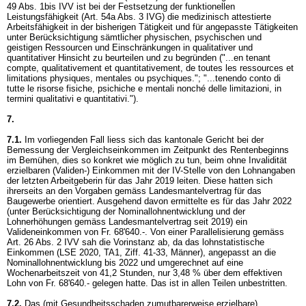
49 Abs. 1bis IVV
ist bei der Festsetzung der funktionellen
Leistungsfähigkeit (
Art. 54a Abs. 3 IVG
) die medizinisch attestierte
Arbeitsfähigkeit in der bisherigen Tätigkeit und für angepasste Tätigkeiten
unter Berücksichtigung sämtlicher physischen, psychischen und
geistigen Ressourcen und Einschränkungen in qualitativer und
quantitativer Hinsicht zu beurteilen und zu begründen ("...en tenant
compte, qualitativement et quantitativement, de toutes les ressources et
limitations physiques, mentales ou psychiques."; "...tenendo conto di
tutte le risorse fisiche, psichiche e mentali nonché delle limitazioni, in
termini qualitativi e quantitativi.").
7.
7.1.
Im vorliegenden Fall liess sich das kantonale Gericht bei der
Bemessung der Vergleichseinkommen im Zeitpunkt des Rentenbeginns
im Bemühen, dies so konkret wie möglich zu tun, beim ohne Invalidität
erzielbaren (Validen-) Einkommen mit der IV-Stelle von den Lohnangaben
der letzten Arbeitgeberin für das Jahr 2019 leiten. Diese hatten sich
ihrerseits an den Vorgaben gemäss Landesmantelvertrag für das
Baugewerbe orientiert. Ausgehend davon ermittelte es für das Jahr 2022
(unter Berücksichtigung der Nominallohnentwicklung und der
Lohnerhöhungen gemäss Landesmantelvertrag seit 2019) ein
Valideneinkommen von Fr. 68'640.-. Von einer Parallelisierung gemäss
Art. 26 Abs. 2 IVV
sah die Vorinstanz ab, da das lohnstatistische
Einkommen (LSE 2020, TA1, Ziff. 41-33, Männer), angepasst an die
Nominallohnentwicklung bis 2022 und umgerechnet auf eine
Wochenarbeitszeit von 41,2 Stunden, nur 3,48 % über dem effektiven
Lohn von Fr. 68'640.- gelegen hatte. Das ist in allen Teilen unbestritten.
7.2.
Das (mit Gesundheitsschaden zumutbarerweise erzielbare)