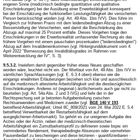
engeren Sinne (medizinisch bedingte quantitative und qualitative
Einschränkungen) bei der Ausübung einer Erwerbstätigkeit konsequent
bei der Einschätzung der funktionellen Leistungsfähigkeit der versicherten
Person berücksichtigt würden (vgl.
Art. 49 Abs. 1bis IVV
). Dies führe im
Vergleich zur früheren Praxis mit dem leidensbedingten Abzug zu einer
Besserstellung der Versicherten, weil damit die Beschränkung des
Abzugs auf maximal 25 Prozent entfalle. Dieses Vorgehen trage den
Einschränkungen in der Erwerbsrealität umfassender Rechnung als das
frühere Vorgehen mit einem pauschalen prozentualen ("leidensbedingten")
Abzug auf dem Invalideneinkommen (vgl. Hintergrunddokument vom 4.
April 2022 "Bemessung des Invaliditätsgrades im Rahmen von
Weiterentwicklung der IV", S. 3).
9.5.3.2.
Inwiefern damit gegenüber früher etwas Neues geschaffen
worden wäre, leuchtet nicht ein. Der Wortlaut von
Art. 49 Abs. 1bis IVV
in
sämtlichen Sprachfassungen (vgl. E. 6.3.4 oben) ebenso wie die
eingangs erwähnten Erläuterungen beziehen sich klar und ausschliesslich
auf die medizinisch attestierte Arbeitsfähigkeit und die diesbezüglichen
Einschränkungen. Anderes ist (regional-) ärztlicherseits auch gar nicht zu
beurteilen (vgl.
Art. 54a Abs. 2 und 3 IVG
) und liefe der in der
Rechtsprechung seit je betonten Aufgabenteilung zwischen
Rechtsanwendern und Medizinern zuwider (vgl.
BGE 140 V 193
betreffend Arbeitsfähigkeit; Urteil 8C_809/2021 vom 24. Mai 2022 E. 5.4
betreffend Verwertbarkeit der Restarbeitsfähigkeit auf dem
ausgeglichenen Arbeitsmarkt). So gehört es zur ureigenen Aufgabe des
Arztes oder der Ärztin, neben der medizinisch-theoretischen
Arbeitsfähigkeit ein Zumutbarkeitsprofil zu definieren sowie bspw. ein
vermindertes Rendement, therapiebedingte Absenzen oder vermehrten
Pausenbedarf zu bescheinigen und diese letzteren -
quantifizierbaren
-