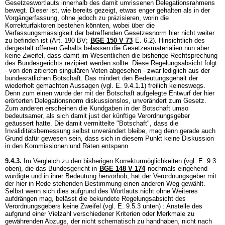
Gesetzeswortlauts innerhalb des damit umrissenen Delegationsrahmens
bewegt. Dieser ist, wie bereits gezeigt, etwas enger gehalten als in der
Vorgängerfassung, ohne jedoch zu präzisieren, worin die
Korrekturfaktoren bestehen könnten, wobei über die
Verfassungsmässigkeit der betreffenden Gesetzesnorm hier nicht weiter
zu befinden ist (
Art. 190 BV
;
BGE 150 V 73
E. 6.2). Hinsichtlich des
dergestalt offenen Gehalts belassen die Gesetzesmaterialien nun aber
keine Zweifel, dass damit im Wesentlichen die bisherige Rechtsprechung
des Bundesgerichts rezipiert werden sollte. Diese Regelungsabsicht folgt
- von den zitierten singulären Voten abgesehen - zwar lediglich aus der
bundesrätlichen Botschaft. Das mindert den Bedeutungsgehalt der
wiederholt gemachten Aussagen (vgl. E. 9.4.1.1) freilich keineswegs.
Denn zum einen wurde der mit der Botschaft aufgelegte Entwurf der hier
erörterten Delegationsnorm diskussionslos, unverändert zum Gesetz.
Zum anderen erscheinen die Kundgaben in der Botschaft umso
bedeutsamer, als sich damit just der künftige Verordnungsgeber
geäussert hatte. Die damit vermittelte "Botschaft", dass die
Invaliditätsbemessung selbst unverändert bleibe, mag denn gerade auch
Grund dafür gewesen sein, dass sich in diesem Punkt keine Diskussion
in den Kommissionen und Räten entspann.
9.4.3.
Im Vergleich zu den bisherigen Korrekturmöglichkeiten (vgl. E. 9.3
oben), die das Bundesgericht in
BGE 148 V 174
nochmals eingehend
würdigte und in ihrer Bedeutung hervorhob, hat der Verordnungsgeber mit
der hier in Rede stehenden Bestimmung einen anderen Weg gewählt.
Selbst wenn sich dies aufgrund des Wortlauts nicht ohne Weiteres
aufdrängen mag, belässt die bekundete Regelungsabsicht des
Verordnungsgebers keine Zweifel (vgl. E. 9.5.3 unten) : Anstelle des
aufgrund einer Vielzahl verschiedener Kriterien oder Merkmale zu
gewährenden Abzugs, der nicht schematisch zu handhaben, nicht nach