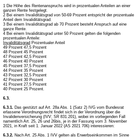
1 Die Höhe des Rentenanspruchs wird in prozentualen Anteilen an einer
ganzen Rente festgelegt.
2 Bei einem Invaliditätsgrad von 50-69 Prozent entspricht der prozentuale
Anteil dem Invaliditätsgrad.
3 Bei einem Invaliditätsgrad ab 70 Prozent besteht Anspruch auf eine
ganze Rente.
4 Bei einem Invaliditätsgrad unter 50 Prozent gelten die folgenden
prozentualen Anteile:
Invaliditätsgrad
Prozentualer Anteil
49 Prozent 47,5 Prozent
48 Prozent 45 Prozent
47 Prozent 42,5 Prozent
46 Prozent 40 Prozent
45 Prozent 37,5 Prozent
44 Prozent 35 Prozent
43 Prozent 32,5 Prozent
42 Prozent 30 Prozent
41 Prozent 27,5 Prozent
40 Prozent 25 Prozent.
6.3.
6.3.1.
Das gestützt auf Art. 28a Abs. 1 (Satz 2) IVG vom Bundesrat
erlassene Verordnungsrecht findet sich in der Verordnung über die
Invalidenversicherung (IVV; SR 831.201), wobei im vorliegenden Fall
namentlich Art. 25, 26 und 26bis, je in der Fassung vom 3. November
2021, in Kraft seit 1. Januar 2022 (AS 2021 706) interessieren:
6.3.2.
Nach
Art. 25 Abs. 1 IVV
gelten als Erwerbseinkommen im Sinne