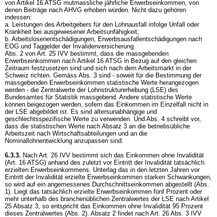
von Artikel 16 ATSG mutmassliche jährliche Erwerbseinkommen, von
denen Beiträge nach AHVG erhoben würden. Nicht dazu gehören
indessen:
a. Leistungen des Arbeitgebers für den Lohnausfall infolge Unfall oder
Krankheit bei ausgewiesener Arbeitsunfähigkeit;
b. Arbeitslosenentschädigungen, Erwerbsausfallentschädigungen nach
EOG und Taggelder der Invalidenversicherung.
Abs. 2 von
Art. 25 IVV
bestimmt, dass die massgebenden
Erwerbseinkommen nach Artikel 16 ATSG in Bezug auf den gleichen
Zeitraum festzusetzen sind und sich nach dem Arbeitsmarkt in der
Schweiz richten. Gemäss Abs. 3 sind - soweit für die Bestimmung der
massgebenden Erwerbseinkommen statistische Werte herangezogen
werden - die Zentralwerte der Lohnstrukturerhebung (LSE) des
Bundesamtes für Statistik massgebend. Andere statistische Werte
können beigezogen werden, sofern das Einkommen im Einzelfall nicht in
der LSE abgebildet ist. Es sind altersunabhängige und
geschlechtsspezifische Werte zu verwenden. Und Abs. 4 schreibt vor,
dass die statistischen Werte nach Absatz 3 an die betriebsübliche
Arbeitszeit nach Wirtschaftsabteilungen und an die
Nominallohnentwicklung anzupassen sind.
6.3.3.
Nach
Art. 26 IVV
bestimmt sich das Einkommen ohne Invalidität
(
Art. 16 ATSG
) anhand des zuletzt vor Eintritt der Invalidität tatsächlich
erzielten Erwerbseinkommens. Unterlag das in den letzten Jahren vor
Eintritt der Invalidität erzielte Erwerbseinkommen starken Schwankungen,
so wird auf ein angemessenes Durchschnittseinkommen abgestellt (Abs.
1). Liegt das tatsächlich erzielte Erwerbseinkommen fünf Prozent oder
mehr unterhalb des branchenüblichen Zentralwertes der LSE nach Artikel
25 Absatz 3, so entspricht das Einkommen ohne Invalidität 95 Prozent
dieses Zentralwertes (Abs. 2). Absatz 2 findet nach
Art. 26 Abs. 3 IVV