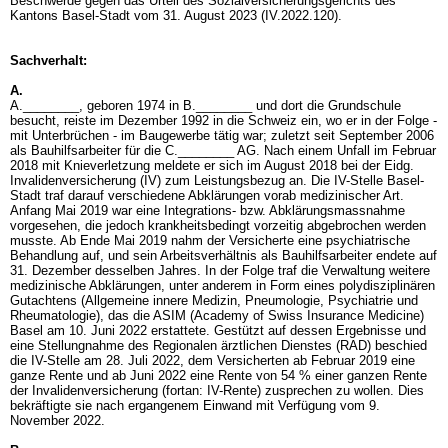
Beschwerde gegen das Urteil des Sozialversicherungsgerichts des
Kantons Basel-Stadt vom 31. August 2023 (IV.2022.120).
Sachverhalt:
A.
A.________, geboren 1974 in B.________ und dort die Grundschule
besucht, reiste im Dezember 1992 in die Schweiz ein, wo er in der Folge -
mit Unterbrüchen - im Baugewerbe tätig war; zuletzt seit September 2006
als Bauhilfsarbeiter für die C.________ AG. Nach einem Unfall im Februar
2018 mit Knieverletzung meldete er sich im August 2018 bei der Eidg.
Invalidenversicherung (IV) zum Leistungsbezug an. Die IV-Stelle Basel-
Stadt traf darauf verschiedene Abklärungen vorab medizinischer Art.
Anfang Mai 2019 war eine Integrations- bzw. Abklärungsmassnahme
vorgesehen, die jedoch krankheitsbedingt vorzeitig abgebrochen werden
musste. Ab Ende Mai 2019 nahm der Versicherte eine psychiatrische
Behandlung auf, und sein Arbeitsverhältnis als Bauhilfsarbeiter endete auf
31. Dezember desselben Jahres. In der Folge traf die Verwaltung weitere
medizinische Abklärungen, unter anderem in Form eines polydisziplinären
Gutachtens (Allgemeine innere Medizin, Pneumologie, Psychiatrie und
Rheumatologie), das die ASIM (Academy of Swiss Insurance Medicine)
Basel am 10. Juni 2022 erstattete. Gestützt auf dessen Ergebnisse und
eine Stellungnahme des Regionalen ärztlichen Dienstes (RAD) beschied
die IV-Stelle am 28. Juli 2022, dem Versicherten ab Februar 2019 eine
ganze Rente und ab Juni 2022 eine Rente von 54 % einer ganzen Rente
der Invalidenversicherung (fortan: IV-Rente) zusprechen zu wollen. Dies
bekräftigte sie nach ergangenem Einwand mit Verfügung vom 9.
November 2022.