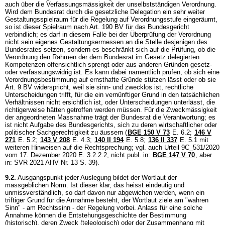
auch über die Verfassungsmässigkeit der unselbstständigen Verordnung.
Wird dem Bundesrat durch die gesetzliche Delegation ein sehr weiter
Gestaltungsspielraum für die Regelung auf Verordnungsstufe eingeräumt,
so ist dieser Spielraum nach
Art. 190 BV
für das Bundesgericht
verbindlich; es darf in diesem Falle bei der Überprüfung der Verordnung
nicht sein eigenes Gestaltungsermessen an die Stelle desjenigen des
Bundesrates setzen, sondern es beschränkt sich auf die Prüfung, ob die
Verordnung den Rahmen der dem Bundesrat im Gesetz delegierten
Kompetenzen offensichtlich sprengt oder aus anderen Gründen gesetz-
oder verfassungswidrig ist. Es kann dabei namentlich prüfen, ob sich eine
Verordnungsbestimmung auf ernsthafte Gründe stützen lässt oder ob sie
Art. 9 BV
widerspricht, weil sie sinn- und zwecklos ist, rechtliche
Unterscheidungen trifft, für die ein vernünftiger Grund in den tatsächlichen
Verhältnissen nicht ersichtlich ist, oder Unterscheidungen unterlässt, die
richtigerweise hätten getroffen werden müssen. Für die Zweckmässigkeit
der angeordneten Massnahme trägt der Bundesrat die Verantwortung; es
ist nicht Aufgabe des Bundesgerichts, sich zu deren wirtschaftlicher oder
politischer Sachgerechtigkeit zu äussern (
BGE 150 V 73
E. 6.2;
146 V
271
E. 5.2;
143 V 208
E. 4.3;
140 II 194
E. 5.8;
136 II 337
E. 5.1 mit
weiteren Hinweisen auf die Rechtsprechung; vgl. auch Urteil 9C_531/2020
vom 17. Dezember 2020 E. 3.2.2.2, nicht publ. in:
BGE 147 V 70
, aber
in: SVR 2021 AHV Nr. 13 S. 39).
9.2.
Ausgangspunkt jeder Auslegung bildet der Wortlaut der
massgeblichen Norm. Ist dieser klar, das heisst eindeutig und
unmissverständlich, so darf davon nur abgewichen werden, wenn ein
triftiger Grund für die Annahme besteht, der Wortlaut ziele am "wahren
Sinn" - am Rechtssinn - der Regelung vorbei. Anlass für eine solche
Annahme können die Entstehungsgeschichte der Bestimmung
(historisch), deren Zweck (teleologisch) oder der Zusammenhang mit