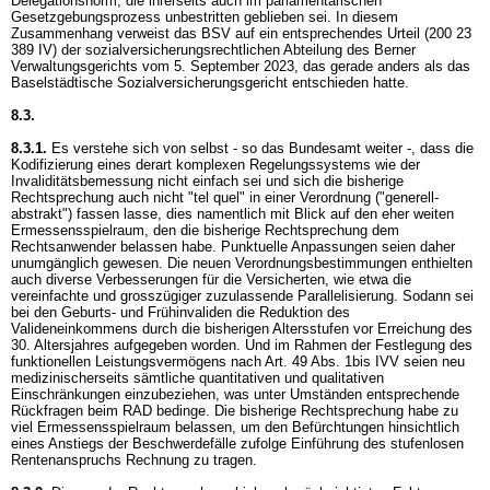
Delegationsnorm, die ihrerseits auch im parlamentarischen
Gesetzgebungsprozess unbestritten geblieben sei. In diesem
Zusammenhang verweist das BSV auf ein entsprechendes Urteil (200 23
389 IV) der sozialversicherungsrechtlichen Abteilung des Berner
Verwaltungsgerichts vom 5. September 2023, das gerade anders als das
Baselstädtische Sozialversicherungsgericht entschieden hatte.
8.3.
8.3.1.
Es verstehe sich von selbst - so das Bundesamt weiter -, dass die
Kodifizierung eines derart komplexen Regelungssystems wie der
Invaliditätsbemessung nicht einfach sei und sich die bisherige
Rechtsprechung auch nicht "tel quel" in einer Verordnung ("generell-
abstrakt") fassen lasse, dies namentlich mit Blick auf den eher weiten
Ermessensspielraum, den die bisherige Rechtsprechung dem
Rechtsanwender belassen habe. Punktuelle Anpassungen seien daher
unumgänglich gewesen. Die neuen Verordnungsbestimmungen enthielten
auch diverse Verbesserungen für die Versicherten, wie etwa die
vereinfachte und grosszügiger zuzulassende Parallelisierung. Sodann sei
bei den Geburts- und Frühinvaliden die Reduktion des
Valideneinkommens durch die bisherigen Altersstufen vor Erreichung des
30. Altersjahres aufgegeben worden. Und im Rahmen der Festlegung des
funktionellen Leistungsvermögens nach
Art. 49 Abs. 1bis IVV
seien neu
medizinischerseits sämtliche quantitativen und qualitativen
Einschränkungen einzubeziehen, was unter Umständen entsprechende
Rückfragen beim RAD bedinge. Die bisherige Rechtsprechung habe zu
viel Ermessensspielraum belassen, um den Befürchtungen hinsichtlich
eines Anstiegs der Beschwerdefälle zufolge Einführung des stufenlosen
Rentenanspruchs Rechnung zu tragen.