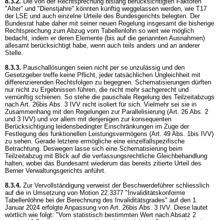
8.3.2.
Die von der Rechtsprechung bislang berücksichtigten Faktoren
"Alter" und "Dienstjahre" könnten künftig weggelassen werden, wie T17
der LSE und auch einzelne Urteile des Bundesgerichts belegten. Der
Bundesrat habe daher mit seiner neuen Regelung insgesamt die bisherige
Rechtsprechung zum Abzug vom Tabellenlohn so weit wie möglich
bedacht, indem er deren Elemente (bis auf die genannten Ausnahmen)
allesamt berücksichtigt habe, wenn auch teils anders und an anderer
Stelle.
8.3.3.
Pauschallösungen seien nicht per se unzulässig und den
Gesetzgeber treffe keine Pflicht, jeder tatsächlichen Ungleichheit mit
differenzierenden Rechtsfolgen zu begegnen. Schematisierungen dürften
nur nicht zu Ergebnissen führen, die nicht mehr sachgerecht und
vernünftig schienen. So stehe die pauschale Regelung des Teilzeitabzugs
nach
Art. 26bis Abs. 3 IVV
nicht isoliert für sich. Vielmehr sei sie in
Zusammenhang mit den Regelungen zur Parallelisierung (
Art. 26 Abs. 2
und 3 IVV
) und vor allem mit denjenigen zur konsequenten
Berücksichtigung leidensbedingter Einschränkungen im Zuge der
Festlegung des funktionellen Leistungsvermögens (
Art. 49 Abs. 1bis IVV
)
zu sehen. Gerade letztere ermögliche eine einzelfallspezifische
Betrachtung. Deswegen lasse sich eine Schematisierung beim
Teilzeitabzug mit Blick auf die verfassungsrechtliche Gleichbehandlung
halten, wobei das Bundesamt wiederum das bereits zitierte Urteil des
Berner Verwaltungsgerichts anführt.
8.3.4.
Zur Vervollständigung verweist der Beschwerdeführer schliesslich
auf die in Umsetzung von Motion 22.3377 "Invaliditätskonforme
Tabellenlöhne bei der Berechnung des Invaliditätsgrades" auf den 1.
Januar 2024 erfolgte Anpassung von
Art. 26bis Abs. 3 IVV
. Diese lautet
wörtlich wie folgt: "Vom statistisch bestimmten Wert nach Absatz 2