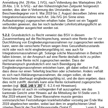
Anmeldung (
Art. 29 Abs. 1 IVG
), nach Vollendung des Wartejahres (
Art.
28 Abs. 1 lit. b IVG
) - auf den frühestmöglichen Zeitpunkt festgesetzt
worden, dies aber in Verkennung des Umstandes, dass der
Beschwerdegegner von 6. Mai 2019 bis 2. August desselben Jahres eine
Integrationsmassnahme nach
Art. 14a IVG
(im Sinne eines
Aufbautrainings) zugesprochen erhalten habe. Damit sei ein Taggeld
verbunden gewesen, das bei noch laufender Lohnfortzahlungspflicht an
den Arbeitgeber ausgerichtet worden sei.
5.2.2.
Grundsätzlich zu Recht verweist das BSV in diesem
Zusammenhang auf die Rechtsprechung, wonach eine Rente der IV vor
Durchführung von Eingliederungsmassnahmen nur zugesprochen werden
kann, wenn die versicherte Person wegen ihres Gesundheitszustands
nicht oder noch nicht eingliederungsfähig ist, was auch für
Integrationsmassnahmen gilt. Solange solche Massnahmen in Betracht
fallen können, ist der Anspruch auf eine Rente deshalb nicht zu prüfen
und kann eine Rente nicht zugesprochen werden. Dass der
Rentenanspruch grundsätzlich erst nach Beendigung der
Eingliederungsmassnahmen entstehen kann, gilt dabei selbst im Fall,
dass diese nur einen Teilerfolg brachten oder scheiterten. Anders verhält
es sich nach Abklärungsmassnahmen, die zeigen sollen, ob der
Versicherte überhaupt eingliederungsfähig ist, und die dann ergeben, dass
dies nicht zutrifft; diesfalls kann eine Rente rückwirkend zugesprochen
werden (vgl.
BGE 148 V 397
E. 6.2.4 mit Hinweisen).
Genau davon ist auch im vorliegenden Fall auszugehen, wie das
kantonale Gericht unter Hinweis auf die Mitteilung der IV-Stelle vom 3.
Mai 2019 erkannt hat. Diese Massnahme musste gemäss
vorinstanzlichen Feststellungen krankheitshalber vorzeitig per Ende Mai
2019 abgebrochen werden, wobei laut dem im angefochtenen Urteil
zitierten Bericht der Durchführungsstelle (Spital D.________) vom 6. Juni