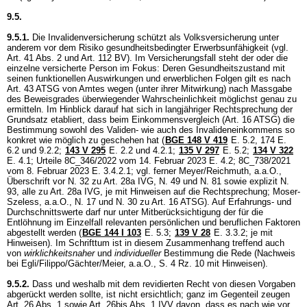
9.5.
9.5.1.
Die Invalidenversicherung schützt als Volksversicherung unter
anderem vor dem Risiko gesundheitsbedingter Erwerbsunfähigkeit (vgl.
Art. 41 Abs. 2 und
Art. 112 BV
). Im Versicherungsfall steht der oder die
einzelne versicherte Person im Fokus: Deren Gesundheitszustand mit
seinen funktionellen Auswirkungen und erwerblichen Folgen gilt es nach
Art. 43 ATSG
von Amtes wegen (unter ihrer Mitwirkung) nach Massgabe
des Beweisgrades überwiegender Wahrscheinlichkeit möglichst genau zu
ermitteln. Im Hinblick darauf hat sich in langjähriger Rechtsprechung der
Grundsatz etabliert, dass beim Einkommensvergleich (
Art. 16 ATSG
) die
Bestimmung sowohl des Validen- wie auch des Invalideneinkommens so
konkret wie möglich zu geschehen hat (
BGE 148 V 419
E. 5.2, 174 E.
6.2 und 9.2.2;
143 V 295
E. 2.2 und 4.2.1;
135 V 297
E. 5.2;
134 V 322
E. 4.1; Urteile 8C_346/2022 vom 14. Februar 2023 E. 4.2; 8C_738/2021
vom 8. Februar 2023 E. 3.4.2.1; vgl. ferner Meyer/Reichmuth, a.a.O.,
Überschrift vor N. 32 zu
Art. 28a IVG
, N. 49 und N. 81 sowie explizit N.
93, alle zu
Art. 28a IVG
, je mit Hinweisen auf die Rechtsprechung; Moser-
Szeless, a.a.O., N. 17 und N. 30 zu
Art. 16 ATSG
). Auf Erfahrungs- und
Durchschnittswerte darf nur unter Mitberücksichtigung der für die
Entlöhnung im Einzelfall relevanten persönlichen und beruflichen Faktoren
abgestellt werden (
BGE 144 I 103
E. 5.3;
139 V 28
E. 3.3.2; je mit
Hinweisen). Im Schrifttum ist in diesem Zusammenhang treffend auch
von
wirklichkeitsnaher
und
individueller
Bestimmung die Rede (Nachweis
bei Egli/Filippo/Gächter/Meier, a.a.O., S. 4 Rz. 10 mit Hinweisen).
9.5.2.
Dass und weshalb mit dem revidierten Recht von diesen Vorgaben
abgerückt werden sollte, ist nicht ersichtlich; ganz im Gegenteil zeugen
Art. 26 Abs. 1 sowie
Art. 26bis Abs. 1 IVV
davon, dass es nach wie vor