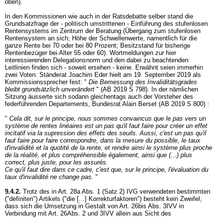
oben).
In den Kommissionen wie auch in der Ratsdebatte selber stand die
Grundsatzfrage der - politisch umstrittenen - Einführung des stufenlosen
Rentensystems im Zentrum der Beratung (Übergang zum stufenlosen
Rentensystem an sich; Höhe der Schwellenwerte, namentlich für die
ganze Rente bei 70 oder bei 80 Prozent; Besitzstand für bisherige
Rentenbezüger bei Alter 55 oder 60). Wortmeldungen zur hier
interessierenden Delegationsnorm und den dabei zu beachtenden
Leitlinien finden sich - soweit ersehen - keine. Erwähnt seien immerhin
zwei Voten: Ständerat Joachim Eder hielt am 19. September 2019 als
Kommissionssprecher fest: "
Die
Bemessung des Invaliditätsgrades
bleibt grundsätzlich unverändert
" (AB 2019 S 798). In der nämlichen
Sitzung äusserte sich sodann gleichentags auch der Vorsteher des
federführenden Departements, Bundesrat Alain Berset (AB 2019 S 800) :
"
Cela dit, sur le principe, nous sommes convaincus que le pas vers un
système de rentes linéaires est un pas qu'il faut faire pour créer un effet
incitatif via la supression des effets des seuils. Aussi, c'est un pas qu'il
faut faire pour faire correspondre, dans la mesure du possible, le taux
d'invalidité et la quotité de la rente, et rendre ainsi le système plus proche
de la réalité, et plus compréhensible également, ainsi que (...) plus
correct, plus juste, pour les assurés.
Ce qu'il faut dire dans ce cadre, c'est que, sur le principe, l'évaluation du
taux d'invalidité ne change pas.
"
9.4.2.
Trotz des in Art. 28a Abs. 1 (Satz 2) IVG verwendeten bestimmten
("definiten") Artikels ("die [...] Korrekturfaktoren") besteht kein Zweifel,
dass sich die Umsetzung in Gestalt von Art. 26bis Abs. 3IVV in
Verbindung mit Art. 26Abs. 2 und 3IVV allein aus Sicht des