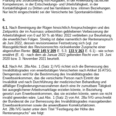
Planung und Strukturierung von Aufgaben, in der Anwendung fachlicher
Kompetenzen, in der Entscheidungs- und Urteilsfähigkeit, in der
Kontaktfähigkeit zu Dritten und bei familiären bzw. intimen Beziehungen.
Nur leicht eingeschränkt sei der Versicherte bei Spontanaktivitäten.
6.
6.1.
Nach Bereinigung der Rügen hinsichtlich Anspruchsbeginn und des
Zeitpunkts der im Ausmass unbestritten gebliebenen Verbesserung der
Arbeitsfähigkeit von 0 auf 50 % ab März 2022 verbleiben zur Beurteilung
die erwerblichen Folgen. Streitig ist dabei namentlich der Rentenanspruch
ab Juni 2022, dessen revisionsweise Festsetzung sich (vgl. zur
Massgeblichkeit des Revisionsrechts rückwirkender Zusprache einer
abgestuften Rente:
BGE 145 V 209
E. 5.3;
133 V 263
E. 6.1) - wie schon
erwähnt (E. 4) - nach dem ab Januar 2022 geltenden Recht vom 19. Juni
2020 bzw. 3. November 2021 beurteilt.
6.2.
Nach Art. 28a Abs. 1 (Satz 1) IVG richtet sich die Bemessung des
Invaliditätsgrades von erwerbstätigen Versicherten nach Artikel 16 ATSG.
Demgemäss wird für die Bestimmung des Invaliditätsgrades das
Erwerbseinkommen, das die versicherte Person nach Eintritt der
Invalidität und nach Durchführung der medizinischen Behandlung und
allfälliger Eingliederungsmassnahmen durch eine ihr zumutbare Tätigkeit
bei ausgeglichener Arbeitsmarktlage erzielen könnte, in Beziehung
gesetzt zum Erwerbseinkommen, das sie erzielen könnte, wenn sie nicht
invalid geworden wäre. Laut Abs. 1 (Satz 2) von
Art. 28a IVG
umschreibt
der Bundesrat die zur Bemessung des Invaliditätsgrades massgebenden
Erwerbseinkommen sowie die anwendbaren Korrekturfaktoren.
Art. 28b IVG
lautet unter dem Titel "Festlegung der Höhe des
Rentenanspruchs" wie folgt: