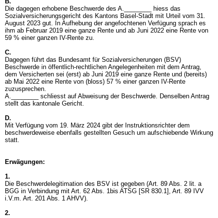
B.
Die dagegen erhobene Beschwerde des A.________ hiess das
Sozialversicherungsgericht des Kantons Basel-Stadt mit Urteil vom 31.
August 2023 gut. In Aufhebung der angefochtenen Verfügung sprach es
ihm ab Februar 2019 eine ganze Rente und ab Juni 2022 eine Rente von
59 % einer ganzen IV-Rente zu.
C.
Dagegen führt das Bundesamt für Sozialversicherungen (BSV)
Beschwerde in öffentlich-rechtlichen Angelegenheiten mit dem Antrag,
dem Versicherten sei (erst) ab Juni 2019 eine ganze Rente und (bereits)
ab Mai 2022 eine Rente von (bloss) 57 % einer ganzen IV-Rente
zuzusprechen.
A.________ schliesst auf Abweisung der Beschwerde. Denselben Antrag
stellt das kantonale Gericht.
D.
Mit Verfügung vom 19. März 2024 gibt der Instruktionsrichter dem
beschwerdeweise ebenfalls gestellten Gesuch um aufschiebende Wirkung
statt.
Erwägungen:
1.
Die Beschwerdelegitimation des BSV ist gegeben (
Art. 89 Abs. 2 lit. a
BGG
in Verbindung mit
Art. 62 Abs. 1bis ATSG
[SR 830.1],
Art. 89 IVV
i.V.m.
Art. 201 Abs. 1 AHVV
).
2.