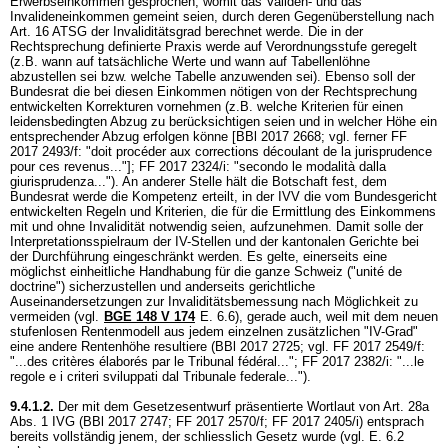
Erwerbseinkommen gesprochen, womit das Validen- und das
Invalideneinkommen gemeint seien, durch deren Gegenüberstellung nach
Art. 16 ATSG
der Invaliditätsgrad berechnet werde. Die in der
Rechtsprechung definierte Praxis werde auf Verordnungsstufe geregelt
(z.B. wann auf tatsächliche Werte und wann auf Tabellenlöhne
abzustellen sei bzw. welche Tabelle anzuwenden sei). Ebenso soll der
Bundesrat die bei diesen Einkommen nötigen von der Rechtsprechung
entwickelten Korrekturen vornehmen (z.B. welche Kriterien für einen
leidensbedingten Abzug zu berücksichtigen seien und in welcher Höhe ein
entsprechender Abzug erfolgen könne [BBl 2017 2668; vgl. ferner FF
2017 2493/f: "doit procéder aux corrections découlant de la jurisprudence
pour ces revenus..."]; FF 2017 2324/i: "secondo le modalità dalla
giurisprudenza..."). An anderer Stelle hält die Botschaft fest, dem
Bundesrat werde die Kompetenz erteilt, in der IVV die vom Bundesgericht
entwickelten Regeln und Kriterien, die für die Ermittlung des Einkommens
mit und ohne Invalidität notwendig seien, aufzunehmen. Damit solle der
Interpretationsspielraum der IV-Stellen und der kantonalen Gerichte bei
der Durchführung eingeschränkt werden. Es gelte, einerseits eine
möglichst einheitliche Handhabung für die ganze Schweiz ("unité de
doctrine") sicherzustellen und anderseits gerichtliche
Auseinandersetzungen zur Invaliditätsbemessung nach Möglichkeit zu
vermeiden (vgl.
BGE 148 V 174
E. 6.6), gerade auch, weil mit dem neuen
stufenlosen Rentenmodell aus jedem einzelnen zusätzlichen "IV-Grad"
eine andere Rentenhöhe resultiere (BBl 2017 2725; vgl. FF 2017 2549/f:
"...des critères élaborés par le Tribunal fédéral..."; FF 2017 2382/i: "...le
regole e i criteri sviluppati dal Tribunale federale...").
9.4.1.2.
Der mit dem Gesetzesentwurf präsentierte Wortlaut von
Art. 28a
Abs. 1 IVG
(BBl 2017 2747; FF 2017 2570/f; FF 2017 2405/i) entsprach
bereits vollständig jenem, der schliesslich Gesetz wurde (vgl. E. 6.2