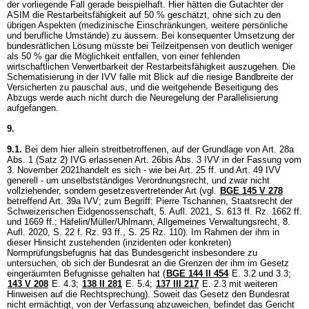
der vorliegende Fall gerade beispielhaft. Hier hätten die Gutachter der
ASIM die Restarbeitsfähigkeit auf 50 % geschätzt, ohne sich zu den
übrigen Aspekten (medizinische Einschränkungen, weitere persönliche
und berufliche Umstände) zu äussern. Bei konsequenter Umsetzung der
bundesrätlichen Lösung müsste bei Teilzeitpensen von deutlich weniger
als 50 % gar die Möglichkeit entfallen, von einer fehlenden
wirtschaftlichen Verwertbarkeit der Restarbeitsfähigkeit auszugehen. Die
Schematisierung in der IVV falle mit Blick auf die riesige Bandbreite der
Versicherten zu pauschal aus, und die weitgehende Beseitigung des
Abzugs werde auch nicht durch die Neuregelung der Parallelisierung
aufgefangen.
9.
9.1.
Bei dem hier allein streitbetroffenen, auf der Grundlage von Art. 28a
Abs. 1 (Satz 2) IVG erlassenen
Art. 26bis Abs. 3 IVV
in der Fassung vom
3. November 2021handelt es sich - wie bei
Art. 25 ff. und
Art. 49 IVV
generell - um unselbstständiges Verordnungsrecht, und zwar nicht
vollziehender, sondern gesetzesvertretender Art (vgl.
BGE 145 V 278
betreffend
Art. 39a IVV
; zum Begriff: Pierre Tschannen, Staatsrecht der
Schweizerischen Eidgenossenschaft, 5. Aufl. 2021, S. 613 ff. Rz. 1662 ff.
und 1669 ff.; Häfelin/Müller/Uhlmann, Allgemeines Verwaltungsrecht, 8.
Aufl. 2020, S. 22 f. Rz. 93 ff., S. 25 Rz. 110). Im Rahmen der ihm in
dieser Hinsicht zustehenden (inzidenten oder konkreten)
Normprüfungsbefugnis hat das Bundesgericht insbesondere zu
untersuchen, ob sich der Bundesrat an die Grenzen der ihm im Gesetz
eingeräumten Befugnisse gehalten hat (
BGE 144 II 454
E. 3.2 und 3.3;
143 V 208
E. 4.3;
138 II 281
E. 5.4;
137 III 217
E. 2.3 mit weiteren
Hinweisen auf die Rechtsprechung). Soweit das Gesetz den Bundesrat
nicht ermächtigt, von der Verfassung abzuweichen, befindet das Gericht