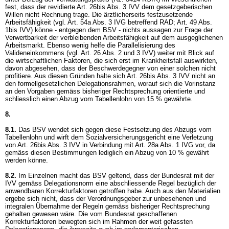
fest, dass der revidierte
Art. 26bis Abs. 3 IVV
dem gesetzgeberischen
Willen nicht Rechnung trage. Die ärztlicherseits festzusetzende
Arbeitsfähigkeit (vgl.
Art. 54a Abs. 3 IVG
betreffend RAD;
Art. 49 Abs.
1bis IVV
) könne - entgegen dem BSV - nichts aussagen zur Frage der
Verwertbarkeit der verbleibenden Arbeitsfähigkeit auf dem ausgeglichenen
Arbeitsmarkt. Ebenso wenig helfe die Parallelisierung des
Valideneinkommens (vgl.
Art. 26 Abs. 2 und 3 IVV
) weiter mit Blick auf
die wirtschaftlichen Faktoren, die sich erst im Krankheitsfall auswirkten,
davon abgesehen, dass der Beschwerdegegner von einer solchen nicht
profitiere. Aus diesen Gründen halte sich
Art. 26bis Abs. 3 IVV
nicht an
den formellgesetzlichen Delegationsrahmen, worauf sich die Vorinstanz
an den Vorgaben gemäss bisheriger Rechtsprechung orientierte und
schliesslich einen Abzug vom Tabellenlohn von 15 % gewährte.
8.
8.1.
Das BSV wendet sich gegen diese Festsetzung des Abzugs vom
Tabellenlohn und wirft dem Sozialversicherungsgericht eine Verletzung
von
Art. 26bis Abs. 3 IVV
in Verbindung mit
Art. 28a Abs. 1 IVG
vor, da
gemäss diesen Bestimmungen lediglich ein Abzug von 10 % gewährt
werden könne.
8.2.
Im Einzelnen macht das BSV geltend, dass der Bundesrat mit der
IVV gemäss Delegationsnorm eine abschliessende Regel bezüglich der
anwendbaren Korrekturfaktoren getroffen habe. Auch aus den Materialien
ergebe sich nicht, dass der Verordnungsgeber zur unbesehenen und
integralen Übernahme der Regeln gemäss bisheriger Rechtsprechung
gehalten gewesen wäre. Die vom Bundesrat geschaffenen
Korrekturfaktoren bewegten sich im Rahmen der weit gefassten