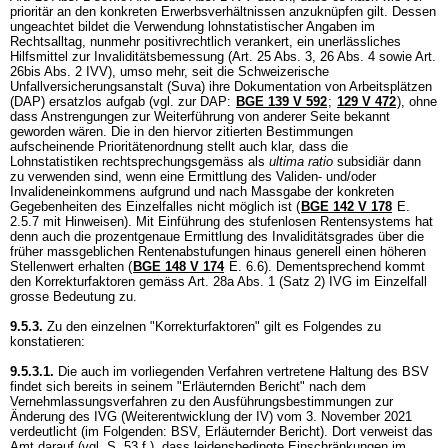
prioritär an den konkreten Erwerbsverhältnissen anzuknüpfen gilt. Dessen
ungeachtet bildet die Verwendung lohnstatistischer Angaben im
Rechtsalltag, nunmehr positivrechtlich verankert, ein unerlässliches
Hilfsmittel zur Invaliditätsbemessung (Art. 25 Abs. 3, 26 Abs. 4 sowie
Art.
26bis Abs. 2 IVV
), umso mehr, seit die Schweizerische
Unfallversicherungsanstalt (Suva) ihre Dokumentation von Arbeitsplätzen
(DAP) ersatzlos aufgab (vgl. zur DAP:
BGE 139 V 592
;
129 V 472
), ohne
dass Anstrengungen zur Weiterführung von anderer Seite bekannt
geworden wären. Die in den hiervor zitierten Bestimmungen
aufscheinende Prioritätenordnung stellt auch klar, dass die
Lohnstatistiken rechtsprechungsgemäss als
ultima ratio
subsidiär dann
zu verwenden sind, wenn eine Ermittlung des Validen- und/oder
Invalideneinkommens aufgrund und nach Massgabe der konkreten
Gegebenheiten des Einzelfalles nicht möglich ist (
BGE 142 V 178
E.
2.5.7 mit Hinweisen). Mit Einführung des stufenlosen Rentensystems hat
denn auch die prozentgenaue Ermittlung des Invaliditätsgrades über die
früher massgeblichen Rentenabstufungen hinaus generell einen höheren
Stellenwert erhalten (
BGE 148 V 174
E. 6.6). Dementsprechend kommt
den Korrekturfaktoren gemäss Art. 28a Abs. 1 (Satz 2) IVG im Einzelfall
grosse Bedeutung zu.
9.5.3.
Zu den einzelnen "Korrekturfaktoren" gilt es Folgendes zu
konstatieren:
9.5.3.1.
Die auch im vorliegenden Verfahren vertretene Haltung des BSV
findet sich bereits in seinem "Erläuternden Bericht" nach dem
Vernehmlassungsverfahren zu den Ausführungsbestimmungen zur
Änderung des IVG (Weiterentwicklung der IV) vom 3. November 2021
verdeutlicht (im Folgenden: BSV, Erläuternder Bericht). Dort verweist das
Amt darauf (vgl. S. 53 f.), dass leidensbedingte Einschränkungen im