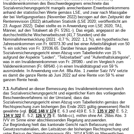
Invalideneinkommen des Beschwerdegegners errechnete das
Sozialversicherungsgericht mangels anrechenbaren Erwerbseinkommens
anhand der statistischen Werte gemäss LSE, und zwar nach Massgabe
der bei Verfügungserlass (November 2022) bezogen auf den Zeitpunkt der
Rentenrevision (2022) aktuellsten Statistik (LSE 2020; veröffentlicht am
23. August 2022). Dabei stellte es in Anwendung von LSE 2020, TA1,
Männer, auf den Totalwert ab (Fr. 5'261.-). Das ergab, angepasst an die
durchschnittliche Wochenarbeitszeit (41,7 Stunden) und die
Nominallohnentwicklung (2021: -0,7 %; 2022: 1,1 %), ein hypothetisches
Jahreseinkommen von Fr. 66'073.30 und bei einer Arbeitsfähigkeit von 50
% ein solches von Fr. 33'036.65. Darüber hinaus gewährte das
Sozialversicherungsgericht einen Abzug vom Tabellenlohn von 15 %
aufgrund der Aspekte "Leiden", "Teilzeitarbeit" und "Aufenthaltskategorie",
was in ein Invalideneinkommen von Fr. 28'080.- und im Vergleich zum
Valideneinkommen (Fr. 68'640.-) in einen Invaliditätsgrad von 59 %
ausmündete. In Anwendung von Art. 88a Abs. 1 zweiter Satz IVV setzte
es damit die ganze Rente ab Juni 2022 auf eine Rente von 59 % einer
ganzen Rente herab.
7.3.
Auffallend an dieser Bemessung des Invalideneinkommens durch
das Sozialversicherungsgericht und eigentlicher Kern des vorliegenden
Beschwerdeverfahrens ist der Umstand, dass das
Sozialversicherungsgericht einen Abzug vom Tabellenlohn gemäss der
Rechtsprechung zum bisherigen (bis Ende 2021 gültig gewesenen) Recht
gewährte (vgl.
BGE 148 V 174
E. 6.3 und 419 E. 5.3;
135 V 297
E. 5.2;
134 V 322
E. 5.2;
126 V 75
E. 5b/bb-cc), mithin ohne
Art. 26bis Abs. 3
IVV
im Sinne einer abschliessenden Regelung anzuwenden.
Zur Begründung hielt das kantonale Gericht nach Befassung mit den
Gesetzesmaterialien, den Leitsätzen der bisherigen Rechtsprechung und
unter Beizug der Verwaltungspraxis (Rz. 3414 KSIR) im Wesentlichen