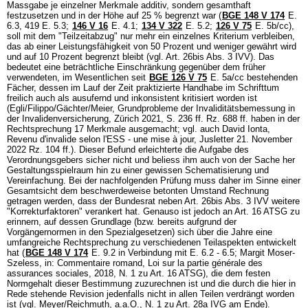
Massgabe je einzelner Merkmale additiv, sondern gesamthaft
festzusetzen und in der Höhe auf 25 % begrenzt war (
BGE 148 V 174
E.
6.3, 419 E. 5.3;
146 V 16
E. 4.1;
134 V 322
E. 5.2;
126 V 75
E. 5b/cc),
soll mit dem "Teilzeitabzug" nur mehr ein einzelnes Kriterium verbleiben,
das ab einer Leistungsfähigkeit von 50 Prozent und weniger gewährt wird
und auf 10 Prozent begrenzt bleibt (vgl.
Art. 26bis Abs. 3 IVV
). Das
bedeutet eine beträchtliche Einschränkung gegenüber dem früher
verwendeten, im Wesentlichen seit
BGE 126 V 75
E. 5a/cc bestehenden
Fächer, dessen im Lauf der Zeit praktizierte Handhabe im Schrifttum
freilich auch als ausufernd und inkonsistent kritisiert worden ist
(Egli/Filippo/Gächter/Meier, Grundprobleme der Invaliditätsbemessung in
der Invalidenversicherung, Zürich 2021, S. 236 ff. Rz. 688 ff. haben in der
Rechtsprechung 17 Merkmale ausgemacht; vgl. auch David Ionta,
Revenu d'invalide selon l'ESS - une mise à jour, Jusletter 21. November
2022 Rz. 104 ff.). Dieser Befund erleichterte die Aufgabe des
Verordnungsgebers sicher nicht und beliess ihm auch von der Sache her
Gestaltungsspielraum hin zu einer gewissen Schematisierung und
Vereinfachung. Bei der nachfolgenden Prüfung muss daher im Sinne einer
Gesamtsicht dem beschwerdeweise betonten Umstand Rechnung
getragen werden, dass der Bundesrat neben
Art. 26bis Abs. 3 IVV
weitere
"Korrekturfaktoren" verankert hat. Genauso ist jedoch an
Art. 16 ATSG
zu
erinnern, auf dessen Grundlage (bzw. bereits aufgrund der
Vorgängernormen in den Spezialgesetzen) sich über die Jahre eine
umfangreiche Rechtsprechung zu verschiedenen Teilaspekten entwickelt
hat (
BGE 148 V 174
E. 9.2 in Verbindung mit E. 6.2 - 6.5; Margit Moser-
Szeless, in: Commentaire romand, Loi sur la partie générale des
assurances sociales, 2018, N. 1 zu
Art. 16 ATSG
), die dem festen
Normgehalt dieser Bestimmung zuzurechnen ist und die durch die hier in
Rede stehende Revision jedenfalls nicht in allen Teilen verdrängt worden
ist (vgl. Meyer/Reichmuth, a.a.O., N. 1 zu
Art. 28a IVG
am Ende).