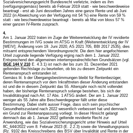
Sozialversicherungsgericht Bundesrecht verletzte, indem es ihm
(verfügungsgemäss) bereits ab Februar 2019 statt - wie beschwerdeweise
beantragt - erst ab Juni desselben Jahres eine ganze Rente und ab Juni
2022 (in Abweichung von der Verfügung mit 54 %) eine Rente von 59 %
statt - wie beschwerdeweise beantragt - bereits ab Mai von bloss 57 %
einer ganzen IV-Rente zusprach.
4.
Am 1. Januar 2022 traten im Zuge der Weiterentwicklung der IV revidierte
Bestimmungen im IVG sowie im ATSG in Kraft (Weiterentwicklung der IV
[WEIV]; Änderung vom 19. Juni 2020, AS 2021 705, BBl 2017 2535), dies
mitsamt entsprechendem Verordnungsrecht. Die dem hier angefochtenen
Urteil zugrunde liegende Verfügung erging nach dem 1. Januar 2022.
Entsprechend den allgemeinen intertemporalrechtlichen Grundsätzen (vgl.
BGE 144 V 210
E. 4.3.1) ist nach der bis zum 31. Dezember 2021
geltenden Rechtslage zu beurteilen, ob bis zu diesem Zeitpunkt ein
Rentenanspruch entstanden ist.
Gemäss lit. b der Übergangsbestimmungen bleibt für Rentenbezüger,
deren Rentenanspruch vor dem Inkrafttreten dieser Änderung entstanden
ist und die in diesem Zeitpunkt das 55. Altersjahr noch nicht vollendet
haben, der bisherige Rentenanspruch solange bestehen, bis sich der
Invaliditätsgrad nach
Art. 17 Abs. 1 ATSG
ändert. Der am 1. Januar 2022
weniger als 55 Jahre alte Beschwerdegegner fällt unter diese
Bestimmung. Dabei steht ausser Frage, dass sich sein psychischer
Gesundheitszustand nach 2022 wesentlich verbessert hat und demnach
ein Grund zur Rentenanpassung vorliegt. In dieser Hinsicht gelangt
demnach das ab 1. Januar 2022 geltende revidierte Recht zur
Anwendung, wie das Sozialversicherungsgericht unter Hinweis auf Urteil
8C_644/2022 vom 8. Februar 2023 (E. 2.2.3) sowie die Verwaltungspraxis
(Rz. 9102 des Kreisschreibens des BSV über Invalidität und Rente in der