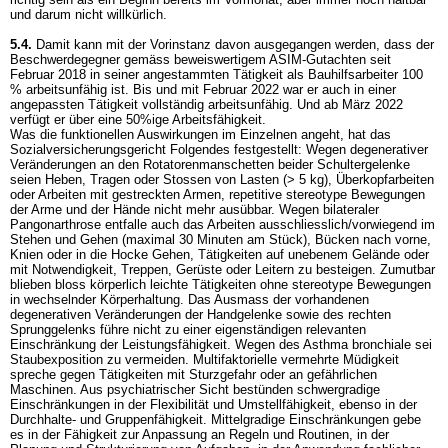
und darum nicht willkürlich.
5.4.
Damit kann mit der Vorinstanz davon ausgegangen werden, dass der
Beschwerdegegner gemäss beweiswertigem ASIM-Gutachten seit
Februar 2018 in seiner angestammten Tätigkeit als Bauhilfsarbeiter 100
% arbeitsunfähig ist. Bis und mit Februar 2022 war er auch in einer
angepassten Tätigkeit vollständig arbeitsunfähig. Und ab März 2022
verfügt er über eine 50%ige Arbeitsfähigkeit.
Was die funktionellen Auswirkungen im Einzelnen angeht, hat das
Sozialversicherungsgericht Folgendes festgestellt: Wegen degenerativer
Veränderungen an den Rotatorenmanschetten beider Schultergelenke
seien Heben, Tragen oder Stossen von Lasten (> 5 kg), Überkopfarbeiten
oder Arbeiten mit gestreckten Armen, repetitive stereotype Bewegungen
der Arme und der Hände nicht mehr ausübbar. Wegen bilateraler
Pangonarthrose entfalle auch das Arbeiten ausschliesslich/vorwiegend im
Stehen und Gehen (maximal 30 Minuten am Stück), Bücken nach vorne,
Knien oder in die Hocke Gehen, Tätigkeiten auf unebenem Gelände oder
mit Notwendigkeit, Treppen, Gerüste oder Leitern zu besteigen. Zumutbar
blieben bloss körperlich leichte Tätigkeiten ohne stereotype Bewegungen
in wechselnder Körperhaltung. Das Ausmass der vorhandenen
degenerativen Veränderungen der Handgelenke sowie des rechten
Sprunggelenks führe nicht zu einer eigenständigen relevanten
Einschränkung der Leistungsfähigkeit. Wegen des Asthma bronchiale sei
Staubexposition zu vermeiden. Multifaktorielle vermehrte Müdigkeit
spreche gegen Tätigkeiten mit Sturzgefahr oder an gefährlichen
Maschinen. Aus psychiatrischer Sicht bestünden schwergradige
Einschränkungen in der Flexibilität und Umstellfähigkeit, ebenso in der
Durchhalte- und Gruppenfähigkeit. Mittelgradige Einschränkungen gebe
es in der Fähigkeit zur Anpassung an Regeln und Routinen, in der