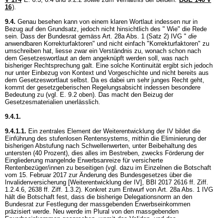
16
).
9.4.
Genau besehen kann von einem klaren Wortlaut indessen nur in
Bezug auf den Grundsatz, jedoch nicht hinsichtlich des " Wie" die Rede
sein. Dass der Bundesrat gemäss Art. 28a Abs. 1 (Satz 2) IVG "
die
anwendbaren Korrekturfaktoren" und nicht einfach "Korrekturfaktoren" zu
umschreiben hat, liesse zwar ein Verständnis zu, wonach schon nach
dem Gesetzeswortlaut an dem angeknüpft werden soll, was nach
bisheriger Rechtsprechung galt. Eine solche Kontinuität ergibt sich jedoch
nur unter Einbezug von Kontext und Vorgeschichte und nicht bereits aus
dem Gesetzeswortlaut selbst. Da es dabei um sehr junges Recht geht,
kommt der gesetzgeberischen Regelungsabsicht indessen besondere
Bedeutung zu (vgl. E. 9.2 oben). Das macht den Beizug der
Gesetzesmaterialien unerlässlich.
9.4.1.
9.4.1.1.
Ein zentrales Element der Weiterentwicklung der IV bildet die
Einführung des stufenlosen Rentensystems, mithin die Eliminierung der
bisherigen Abstufung nach Schwellenwerten, unter Beibehaltung des
untersten (40 Prozent), dies alles im Bestreben, zwecks Förderung der
Eingliederung mangelnde Erwerbsanreize für versicherte
Rentenbezüger/innen zu beseitigen (vgl. dazu im Einzelnen die Botschaft
vom 15. Februar 2017 zur Änderung des Bundesgesetzes über die
Invalidenversicherung [Weiterentwicklung der IV], BBl 2017 2616 ff. Ziff.
1.2.4.6, 2638 ff. Ziff. 1.3.2). Konkret zum Entwurf von
Art. 28a Abs. 1 IVG
hält die Botschaft fest, dass die bisherige Delegationsnorm an den
Bundesrat zur Festlegung der massgebenden Erwerbseinkommen
präzisiert werde. Neu werde im Plural von den massgebenden