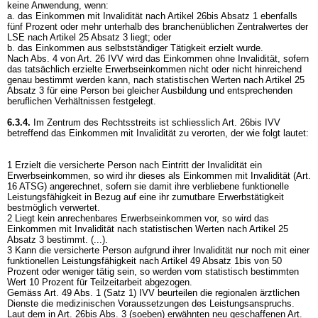
keine Anwendung, wenn:
a. das Einkommen mit Invalidität nach Artikel 26bis Absatz 1 ebenfalls
fünf Prozent oder mehr unterhalb des branchenüblichen Zentralwertes der
LSE nach Artikel 25 Absatz 3 liegt; oder
b. das Einkommen aus selbstständiger Tätigkeit erzielt wurde.
Nach Abs. 4 von
Art. 26 IVV
wird das Einkommen ohne Invalidität, sofern
das tatsächlich erzielte Erwerbseinkommen nicht oder nicht hinreichend
genau bestimmt werden kann, nach statistischen Werten nach Artikel 25
Absatz 3 für eine Person bei gleicher Ausbildung und entsprechenden
beruflichen Verhältnissen festgelegt.
6.3.4.
Im Zentrum des Rechtsstreits ist schliesslich
Art. 26bis IVV
betreffend das Einkommen mit Invalidität zu verorten, der wie folgt lautet:
1 Erzielt die versicherte Person nach Eintritt der Invalidität ein
Erwerbseinkommen, so wird ihr dieses als Einkommen mit Invalidität (
Art.
16 ATSG
) angerechnet, sofern sie damit ihre verbliebene funktionelle
Leistungsfähigkeit in Bezug auf eine ihr zumutbare Erwerbstätigkeit
bestmöglich verwertet.
2 Liegt kein anrechenbares Erwerbseinkommen vor, so wird das
Einkommen mit Invalidität nach statistischen Werten nach Artikel 25
Absatz 3 bestimmt. (...).
3 Kann die versicherte Person aufgrund ihrer Invalidität nur noch mit einer
funktionellen Leistungsfähigkeit nach Artikel 49 Absatz 1bis von 50
Prozent oder weniger tätig sein, so werden vom statistisch bestimmten
Wert 10 Prozent für Teilzeitarbeit abgezogen.
Gemäss Art. 49 Abs. 1 (Satz 1) IVV beurteilen die regionalen ärztlichen
Dienste die medizinischen Voraussetzungen des Leistungsanspruchs.
Laut dem in Art. 26bis Abs. 3 (soeben) erwähnten neu geschaffenen
Art.