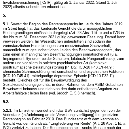
Invalidenversicherung [KSIR], gültig ab 1. Januar 2022, Stand 1. Juli
2022) allseits unbestritten erkannt hat.
5.
5.1.
Soweit der Beginn des Rentenanspruchs im Laufe des Jahres 2019
im Streit liegt, hat das kantonale Gericht die dafür massgeblichen
Rechtsgrundlagen einlässlich dargelegt (
Art. 28 Abs. 1 lit. b und c IVG
in
der bis zum 31. Dezember 2021 gültig gewesenen Fassung). Darauf kann
verwiesen werden. Im Wesentlichen unbestritten sind sodann die
vorinstanzlichen Feststellungen zum medizinischen Sachverhalt,
namentlich zum gesundheitlichen Leiden des Beschwerdegegners, das
zum einen in mannigfachen Beeinträchtigungen somatischer Art (u.a.
Impingement-Syndrom beider Schultern; bilaterale Pangonarthrose), zum
andern und vor allem in solchen psychiatrischer Art (komplexe
posttraumatische Belastungsstörung [PTBS; ICD-10 F43.1/F44.9];
chronische Schmerzstörung mit somatischen und psychischen Faktoren
[ICD-10 F45.41]; mittelgradige depressive Episode [ICD-10 F32.1])
besteht. Gleiches gilt für die Beweiswürdigung des
Sozialversicherungsgerichts, in deren Rahmen es dem ASIM-Gutachten
Beweiswert beimass und sich von den darin enthaltenen Angaben zur
Arbeitsfähigkeit leiten liess (vgl. jedoch E. 5.3 hernach).
5.2.
5.2.1.
Im Einzelnen wendet sich das BSV zunächst gegen den von der
Vorinstanz (in Anlehnung an die Verwaltungsverfügung) festgesetzten
Rentenbeginn ab Februar 2019. Das Bundesamt wirft dem kantonalen
Gericht vor, den Grundsatz "Eingliederung vor Rente" (
Art. 28 Abs. 1 lit. a
IVG
) verletzt zu haben. Der Rentenbeginn sei - sechs Monate nach der