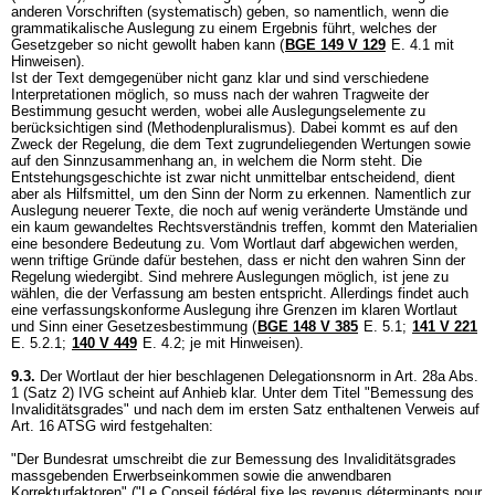
anderen Vorschriften (systematisch) geben, so namentlich, wenn die
grammatikalische Auslegung zu einem Ergebnis führt, welches der
Gesetzgeber so nicht gewollt haben kann (
BGE 149 V 129
E. 4.1 mit
Hinweisen).
Ist der Text demgegenüber nicht ganz klar und sind verschiedene
Interpretationen möglich, so muss nach der wahren Tragweite der
Bestimmung gesucht werden, wobei alle Auslegungselemente zu
berücksichtigen sind (Methodenpluralismus). Dabei kommt es auf den
Zweck der Regelung, die dem Text zugrundeliegenden Wertungen sowie
auf den Sinnzusammenhang an, in welchem die Norm steht. Die
Entstehungsgeschichte ist zwar nicht unmittelbar entscheidend, dient
aber als Hilfsmittel, um den Sinn der Norm zu erkennen. Namentlich zur
Auslegung neuerer Texte, die noch auf wenig veränderte Umstände und
ein kaum gewandeltes Rechtsverständnis treffen, kommt den Materialien
eine besondere Bedeutung zu. Vom Wortlaut darf abgewichen werden,
wenn triftige Gründe dafür bestehen, dass er nicht den wahren Sinn der
Regelung wiedergibt. Sind mehrere Auslegungen möglich, ist jene zu
wählen, die der Verfassung am besten entspricht. Allerdings findet auch
eine verfassungskonforme Auslegung ihre Grenzen im klaren Wortlaut
und Sinn einer Gesetzesbestimmung (
BGE 148 V 385
E. 5.1;
141 V 221
E. 5.2.1;
140 V 449
E. 4.2; je mit Hinweisen).
9.3.
Der Wortlaut der hier beschlagenen Delegationsnorm in Art. 28a Abs.
1 (Satz 2) IVG scheint auf Anhieb klar. Unter dem Titel "Bemessung des
Invaliditätsgrades" und nach dem im ersten Satz enthaltenen Verweis auf
Art. 16 ATSG
wird festgehalten:
"Der Bundesrat umschreibt die zur Bemessung des Invaliditätsgrades
massgebenden Erwerbseinkommen sowie die anwendbaren
Korrekturfaktoren" ("Le Conseil fédéral fixe les revenus déterminants pour