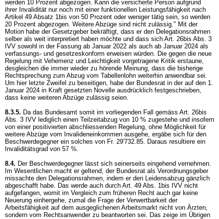
werden 10 Prozent abgezogen. Kann die versicherte Person aufgrund
ihrer Invalidität nur noch mit einer funktionellen Leistungsfähigkeit nach
Artikel 49 Absatz 1bis von 50 Prozent oder weniger tätig sein, so werden
20 Prozent abgezogen. Weitere Abzüge sind nicht zulässig." Mit der
Motion habe der Gesetzgeber bekräftigt, dass er den Delegationsrahmen
selber als weit interpretiert haben möchte und dass sich
Art. 26bis Abs. 3
IVV
sowohl in der Fassung ab Januar 2022 als auch ab Januar 2024 als
verfassungs- und gesetzeskonform erweisen würden. Die gegen die neue
Regelung mit Vehemenz und Leichtigkeit vorgetragene Kritik erstaune,
desgleichen die immer wieder zu hörende Meinung, dass die bisherige
Rechtsprechung zum Abzug vom Tabellenlohn weiterhin anwendbar sei.
Um hier letzte Zweifel zu beseitigen, habe der Bundesrat in der auf den 1.
Januar 2024 in Kraft gesetzten Novelle ausdrücklich festgeschrieben,
dass keine weiteren Abzüge zulässig seien.
8.3.5.
Da das Bundesamt somit im vorliegenden Fall gemäss
Art. 26bis
Abs. 3 IVV
lediglich einen Teilzeitabzug von 10 % zugestehe und insofern
von einer positivierten abschliessenden Regelung, ohne Möglichkeit für
weitere Abzüge vom Invalideneinkommen ausgehe, ergäbe sich für den
Beschwerdegegner ein solches von Fr. 29'732.85. Daraus resultiere ein
Invaliditätsgrad von 57 %.
8.4.
Der Beschwerdegegner lässt sich seinerseits eingehend vernehmen.
Im Wesentlichen macht er geltend, der Bundesrat als Verordnungsgeber
missachte den Delegationsrahmen, indem er den Leidensabzug gänzlich
abgeschafft habe. Das werde auch durch
Art. 49 Abs. 1bis IVV
nicht
aufgefangen, womit im Vergleich zum früheren Recht auch gar keine
Neuerung einhergehe, zumal die Frage der Verwertbarkeit der
Arbeitsfähigkeit auf dem ausgeglichenen Arbeitsmarkt nicht von Ärzten,
sondern vom Rechtsanwender zu beantworten sei. Das zeige im Übrigen