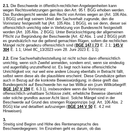
2.1.
Die Beschwerde in öffentlich-rechtlichen Angelegenheiten kann
wegen Rechtsverletzungen gemäss den Art. 95 f. BGG erhoben werden.
Das Bundesgericht wendet das Recht von Amtes wegen an (
Art. 106 Abs.
1 BGG
) und legt seinem Urteil den Sachverhalt zugrunde, den die
Vorinstanz festgestellt hat (
Art. 105 Abs. 1 BGG
), es sei denn, dieser sei
offensichtlich unrichtig oder in Verletzung von Bundesrecht festgestellt
worden (
Art. 105 Abs. 2 BGG
). Unter Berücksichtigung der allgemeinen
Pflicht zur Begründung der Beschwerde (
Art. 42 Abs. 1 und 2 BGG
) prüft
es grundsätzlich nur die geltend gemachten Rügen, sofern die rechtlichen
Mängel nicht geradezu offensichtlich sind (
BGE 147 I 73
E. 2.1;
145 V
304
E. 1.1; Urteil 8C_13/2023 vom 28. Juni 2023 E. 1.1).
2.2.
Eine Sachverhaltsfeststellung ist nicht schon dann offensichtlich
unrichtig, wenn sich Zweifel anmelden, sondern erst, wenn sie eindeutig
und augenfällig unzutreffend ist. Es liegt noch keine offensichtliche
Unrichtigkeit vor, nur weil eine andere Lösung ebenfalls in Betracht fällt,
selbst wenn diese als die plausiblere erscheint. Diese Grundsätze gelten
auch in Bezug auf die konkrete Beweiswürdigung; in diese greift das
Bundesgericht auf Beschwerde hin nur bei Willkür ein (zum Willkürbegriff:
BGE 147 V 194
E. 6.3.1), insbesondere wenn die Vorinstanz
offensichtlich unhaltbare Schlüsse zieht, erhebliche Beweise übersieht
oder solche grundlos ausser Acht lässt. Solche Mängel sind in der
Beschwerde auf Grund des strengen Rügeprinzips (vgl.
Art. 106 Abs. 2
BGG
) klar und detailliert aufzuzeigen (
BGE 144 V 50
E. 4.2 mit
Hinweisen).
3.
Streitig sind Beginn und Höhe des Rentenanspruchs des
Beschwerdegegners: Im Einzelnen geht es darum, ob das