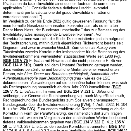
l'évaluation du taux d'invalidité ainsi que les facteurs de correction
applicables "; "Il Consiglio federale definisce i redditi lavorativi
determinanti per la valutazione del grado d'invalidità e i fattori di
correzione applicabili ").
Im Vergleich zu der bis Ende 2021 gültig gewesenen Fassung fällt die
neue formelle Gesetzesnorm insofern konkreter aus, als es im alten
Recht bloss hiess, der Bundesrat umschreibe " das zur Bemessung des
Invaliditätsgrades massgebende Erwerbseinkommen". Von
Korrekturfaktoren war nicht die Rede. Diese existierten jedoch aufgrund
der Rechtsprechung, mithin durch eigentliches Richterrecht bereits seit
längerem, und zwar in zweierlei Gestalt: Zum einen als
Abzug vom
Tabellenlohn
zwecks Korrektur der insbesondere für die Berechnung des
Invalideneinkommens verwendeten statistischen Werte seit 1988 (vgl.
BGE 126 V 75
E. 5a/aa mit Hinweis auf die nicht publizierte E. 4b von
BGE 114 V 310
). Damit soll dem Umstand Rechnung getragen werden,
dass weitere persönliche und berufliche Merkmale einer versicherten
Person, wie
Alter, Dauer der Betriebszugehörigkeit, Nationalität oder
Aufenthaltskategorie oder Beschäftigungsgrad
- wie es die LSE
dokumentieren - Auswirkungen auf die Lohnhöhe haben können, was sich
als Rechtsprechung namentlich ab dem Jahr 2000 konsolidierte (
BGE
126 V 75
E. 5a/cc, mit Hinweis auf
BGE 124 V 321
E. 3b/aa und
seitherige; zur Genese der Rechtsprechung vgl. auch Meyer/Reichmuth,
Rechtsprechung des Bundesgerichts zum Sozialversicherungsrecht,
Bundesgesetz über die Invalidenversicherung [IVG], 4. Aufl. 2022, N. 104
ff. zu
Art. 28a IVG
). Zum andern etablierte die Rechtsprechung auch die
Korrektur in Form der
Parallelisierung
, die namentlich dort zum Tragen
kommen soll, wo ein im Vergleich zu den statistischen Werten bedeutend
tieferes Valideneinkommen gegeben war (
BGE 134 V 322
E. 4.1;
135 V
58
E. 3.4.3, 297 E. 5.1; zu den beiden Korrekturinstrumenten:
BGE 148
V 174
E. 6.3, 6.4 und 9.2.2 sowie zum Verhältnis der beiden:
BGE 146 V