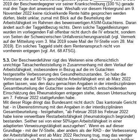
2019 der Beschwerdegegner vor seiner Krankschreibung (100 %) gerade
mal drei Tage dort anwesend war. Weshalb vor diesem Hintergrund am 9.
November 2022 keine rückwirkende Rente hätte gesprochen werden
dürfen, bleibt unklar, zumal mit Blick auf die Beurteilung der
Arbeitsfähigkeit im Rahmen des beweiswertigen ASIM-Gutachtens. Daran
ändert auch der Taggeldbezug nichts. Denn solche Taggeldleistungen
wurden im vorliegenden Fall offenbar nicht durch die IV erbracht, sondern
von Seiten der Schweizerischen Unfallversicherungsanstalt (vgl. Vermerk
auf der Mitteilung vom 3. Mai 2019 sowie Mail der IV-Stelle vom 28. Mai
2019). Ein solches Taggeld steht dem Rentenanspruch nicht von
vornherein entgegen (vgl.
Art. 68 ATSG
).
5.3.
Der Beschwerdeführer rügt des Weiteren eine offensichtlich
unrichtige Tatsachenfeststellung in Zusammenhang mit dem Verlauf der
Arbeitsfähigkeit, insbesondere in Bezug auf die im Gutachten
festgestellte Verbesserung des Gesundheitszustandes. So habe die
Vorinstanz die auf 50 % geschätzte Arbeitsfähigkeit erst ab März 2022
gelten lassen, was den dazu gemachten Angaben in der interdisziplinären
Gesamtbeurteilung der Gutachter sowie der letztlich entscheidenden
Einschätzung des Rheumatologen entgegen stehe, dessen Untersuchung
am 7. Februar 2022 stattgefunden habe.
Mit dieser Rüge dringt das Bundesamt nicht durch: Das kantonale Gericht
hat - in Übereinstimmung mit den Angaben in der interdisziplinären
Gesamtbeurteilung - festgehalten, "ab Februar 2018 bis Februar 2022
habe keine verwertbare Restarbeitsfähigkeit (rheumatologisch begründet)
bestanden. Seither sei von einer 50%igen Arbeitsfähigkeit in einer
adaptierten Verweisungstätigkeit auszugehen". Wenn es auf dieser
Grundlage - mit der IV-Stelle, aber anders als der RAD - der Verbesserung
der Arbeitsfähigkeit erst ab März 2022 Rechnung trug, mag das weniger
richtig sein als ein Beginn bereits im Vormonat, aber immer noch haltbar