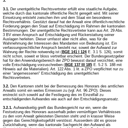
3.
3.1.
Der unentgeltliche Rechtsvertreter erfüllt eine staatliche Aufgabe,
welche durch das kantonale öffentliche Recht geregelt wird. Mit seiner
Einsetzung entsteht zwischen ihm und dem Staat ein besonderes
Rechtsverhältnis. Gestützt darauf hat der Anwalt eine öffentlich-rechtliche
Forderung gegen den Staat auf Entschädigung im Rahmen der kantonalen
Bestimmungen. Der unentgeltliche Rechtsvertreter kann aus
Art. 29 Abs.
3 BV
einen Anspruch auf Entschädigung und Rückerstattung seiner
Auslagen herleiten. Dieser umfasst aber nicht alles, was für die
Wahrnehmung der Interessen des Mandanten von Bedeutung ist. Ein
verfassungsrechtlicher Anspruch besteht nur, soweit der Aufwand zur
Wahrung der Rechte notwendig ist (
BGE 141 I 124
E. 3.1 S. 126), somit
nicht schon, soweit er bloss vertretbar erscheint. Der Bundesgesetzgeber
hat für den Anwendungsbereich der ZPO bewusst darauf verzichtet, eine
volle Entschädigung vorzuschreiben (
BGE 137 III 185
E. 5.2 S. 188 mit
Hinweis auf die Materialien).
Art. 122 Abs. 1 lit. a ZPO
verpflichtet nur zu
einer "angemessenen" Entschädigung des unentgeltlichen
Rechtsvertreters.
3.2.
Den Kantonen steht bei der Bemessung des Honorars des amtlichen
Anwalts somit ein weites Ermessen zu (vgl.
Art. 96 ZPO
). Dieses
erstreckt sich sowohl auf die Festlegung des im Einzelfall zu
entschädigenden Aufwandes wie auch auf den Entschädigungsansatz.
3.2.1.
Aufwandseitig greift das Bundesgericht nur ein, wenn die
Festsetzung des Honorars ausserhalb jeden vernünftigen Verhältnisses
zu den vom Anwalt geleisteten Diensten steht und in krasser Weise
gegen das Gerechtigkeitsgefühl verstösst. Ausserdem übt es grosse
Zurückhaltung, wenn das kantonale Sachgericht den Aufwand als