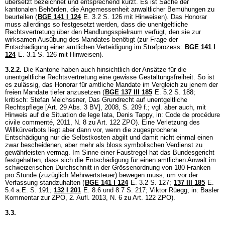
übersetzt bezeichnet und entsprechend kürzt. Es ist Sache der
kantonalen Behörden, die Angemessenheit anwaltlicher Bemühungen zu
beurteilen (
BGE 141 I 124
E. 3.2 S. 126 mit Hinweisen). Das Honorar
muss allerdings so festgesetzt werden, dass die unentgeltliche
Rechtsvertretung über den Handlungsspielraum verfügt, den sie zur
wirksamen Ausübung des Mandates benötigt (zur Frage der
Entschädigung einer amtlichen Verteidigung im Strafprozess:
BGE 141 I
124
E. 3.1 S. 126 mit Hinweisen).
3.2.2.
Die Kantone haben auch hinsichtlich der Ansätze für die
unentgeltliche Rechtsvertretung eine gewisse Gestaltungsfreiheit. So ist
es zulässig, das Honorar für amtliche Mandate im Vergleich zu jenem der
freien Mandate tiefer anzusetzen (
BGE 137 III 185
E. 5.2 S. 188;
kritisch: Stefan Meichssner, Das Grundrecht auf unentgeltliche
Rechtspflege [
Art. 29 Abs. 3 BV
], 2008, S. 209 f.; vgl. aber auch, mit
Hinweis auf die Situation de lege lata, Denis Tappy, in: Code de procédure
civile commenté, 2011, N. 8 zu
Art. 122 ZPO
). Eine Verletzung des
Willkürverbots liegt aber dann vor, wenn die zugesprochene
Entschädigung nur die Selbstkosten abgilt und damit nicht einmal einen
zwar bescheidenen, aber mehr als bloss symbolischen Verdienst zu
gewährleisten vermag. Im Sinne einer Faustregel hat das Bundesgericht
festgehalten, dass sich die Entschädigung für einen amtlichen Anwalt im
schweizerischen Durchschnitt in der Grössenordnung von 180 Franken
pro Stunde (zuzüglich Mehrwertsteuer) bewegen muss, um vor der
Verfassung standzuhalten (
BGE 141 I 124
E. 3.2 S. 127;
137 III 185
E.
5.4 a.E. S. 191
;
132 I 201
E. 8.6 und 8.7 S. 217; Viktor Rüegg, in: Basler
Kommentar zur ZPO, 2. Aufl. 2013, N. 6 zu
Art. 122 ZPO
).
3.3.