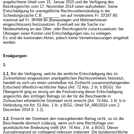
angefochtene Urteil vom 15. Januar 2015 und die Verfügung des
Bezirksgerichts vom 17. November 2014 seien aufzuheben. Seine
Entschädigung für unentgeltliche Rechtsverbeiständung in der
Scheidungssache C.B.________ sei auf mindestens Fr. 33'187.80,
maximal auf Fr. 38'499.90 (Barauslagen und Mehrwertsteuer
eingeschlossen) festzusetzen. Eventuell sei die Sache zur
Neubeurteilung an das Ober- oder Bezirksgericht zurückzuweisen; bei
Obsiegen seien Kosten und Entschädigungen neu zu verlegen.
Es sind die kantonalen Akten, jedoch keine Vernehmlassungen eingeholt
worden.
Erwägungen:
1.
1.1.
Bei der Verfügung, welche die amtliche Entschädigung des im
Zivilverfahren eingesetzten unentgeltlichen Rechtsvertreters festsetzt,
handelt es sich um einen unmittelbar mit Zivilrecht zusammenhängenden
Entscheid öffentlich-rechtlicher Natur (
Art. 72 Abs. 2 lit. b BGG
). Vor
Obergericht ging es einzig um die Festsetzung dieser Entschädigung;
angesichts des strittigen Betrags ist der für die Beschwerde in
Zivilsachen erforderliche Streitwert nicht erreicht (Art. 74 Abs. 1 lit. b in
Verbindung mit
Art. 51 Abs. 1 lit. a BGG
; Urteil 5A_495/2014 vom 2.
Dezember 2014 E. 1.1).
1.2.
Erreicht der Streitwert den massgebenden Betrag nicht, so ist die
Beschwerde dennoch zulässig, wenn sich eine Rechtsfrage von
grundsätzlicher Bedeutung stellt (
Art. 74 Abs. 2 lit. a BGG
). Dieser
Ausnahmegrund ist vorliegend indessen irrelevant: Die bundesrechtliche