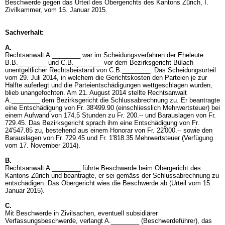
Beschwerde gegen das Urteil des Obergerichts des Kantons Zürich, I.
Zivilkammer, vom 15. Januar 2015.
Sachverhalt:
A.
Rechtsanwalt A.________ war im Scheidungsverfahren der Eheleute
B.B.________ und C.B.________ vor dem Bezirksgericht Bülach
unentgeltlicher Rechtsbeistand von C.B.________. Das Scheidungsurteil
vom 29. Juli 2014, in welchem die Gerichtskosten den Parteien je zur
Hälfte auferlegt und die Parteientschädigungen wettgeschlagen wurden,
blieb unangefochten. Am 21. August 2014 stellte Rechtsanwalt
A.________ dem Bezirksgericht die Schlussabrechnung zu. Er beantragte
eine Entschädigung von Fr. 38'499.90 (einschliesslich Mehrwertsteuer) bei
einem Aufwand von 174,5 Stunden zu Fr. 200.-- und Barauslagen von Fr.
729.45. Das Bezirksgericht sprach ihm eine Entschädigung von Fr.
24'547.85 zu, bestehend aus einem Honorar von Fr. 22'000.-- sowie den
Barauslagen von Fr. 729.45 und Fr. 1'818.35 Mehrwertsteuer (Verfügung
vom 17. November 2014).
B.
Rechtsanwalt A.________ führte Beschwerde beim Obergericht des
Kantons Zürich und beantragte, er sei gemäss der Schlussabrechnung zu
entschädigen. Das Obergericht wies die Beschwerde ab (Urteil vom 15.
Januar 2015).
C.
Mit Beschwerde in Zivilsachen, eventuell subsidiärer
Verfassungsbeschwerde, verlangt A.________ (Beschwerdeführer), das