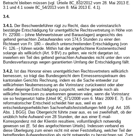
Betracht bleiben müssen (vgl. Urteile 8C_832/2012 vom 28. Mai 2013 E.
3.1 und 4.1 sowie 8C_54/2013 vom 8. Mai 2013 E. 4.1).
3.4.
3.4.1.
Der Beschwerdeführer rügt zu Recht, dass die vorinstanzlich
bestätigte Entschädigung für unentgeltliche Rechtsvertretung in Höhe von
Fr. 22'000.-- (ohne Mehrwertsteuer und Barauslagen) angesichts des
geltend gemachten Zeitaufwandes von 174,5 Stunden zu einer den
Richtwert von Fr. 180.-- deutlich unterschreitenden Entschädigung (von
Fr. 126.--) führen würde. Mithin hat der angefochtene Kostenentscheid
solange als willkürlich (
Art. 9 BV
) zu gelten, wie nicht dargetan ist,
inwiefern ein Teil des geltend gemachten Aufwandes nicht unter den von
Bundesverfassungs wegen garantierten Umfang der Entschädigung fällt.
3.4.2.
Ist das Honorar eines unentgeltlichen Rechtsvertreters willkürlich
bemessen, so trägt das Bundesgericht dem Ermessensspielraum des
kantonalen Gerichts Rechnung, indem es die Sache entweder zur
willkürfreien Neubemessung an die Vorinstanz zurückweist oder aber
selber diejenige Entschädigung zuspricht, welche gerade noch als
willkürfrei bemessen zu anerkennen gewesen wäre, wenn die Vorinstanz
sie so festgesetzt hätte (Urteil 9C_671/2008 vom 6. März 2009 E. 7). Ein
reformatorischer Entscheid scheidet hier aus, weil es an
entscheidungserheblichen Sachverhaltsfeststellungen fehlt (vgl.
Art. 105
Abs. 1 BGG
). Das Obergericht führte zwar aus, es sei zweifelhaft, ob der
unüblich hohe Aufwand von 28 Stunden, der aus einer E-mail-
Korrespondenz mit der Klientin resultiere, vollumfänglich notwendig
gewesen sei (E. 5d des angefochtenen Urteils). Indessen verband es
diese Überlegung zum einen nicht mit einer Feststellung, welcher Teil der
betreffenden Aufwandposition als nicht notwendig zu bezeichnen sei. Zum