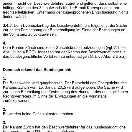
andern macht der Beschwerdeführer zutreffend geltend, dass selbst eine
hälftige Kürzung des Zeitaufwands für die E-mail-Korrespondenz am
(rechtserheblichen) Untermass der zugesprochenen Entschädigung nichts
ändern würde.
3.4.3.
Dem Eventualantrag des Beschwerdeführers folgend ist die Sache
zur neuen Festsetzung der Entschädigung im Sinne der Erwägungen an
die Vorinstanz zurückzuweisen.
4.
Dem Kanton Zürich sind keine Gerichtskosten aufzuerlegen (vgl.
Art. 66
Abs. 1 und 4 BGG
). Indessen hat der Kanton den Beschwerdeführer für
das bundesgerichtliche Verfahren zu entschädigen (
Art. 68 Abs. 2 BGG
).
Demnach erkennt das Bundesgericht:
1.
Die Beschwerde wird gutgeheissen. Der Entscheid des Obergerichts des
Kantons Zürich vom 15. Januar 2015 wird aufgehoben. Die Sache wird
zur neuen Beurteilung und Festsetzung des Honorars des unentgeltlichen
Rechtsvertreters im Sinne der Erwägungen an die Vorinstanz
zurückgewiesen.
2.
Es werden keine Gerichtskosten erhoben.
3.
Der Kanton Zürich hat den Beschwerdeführer für das bundesgerichtliche
Verfahren mit Fr. 2'000.-- zu entschädigen.