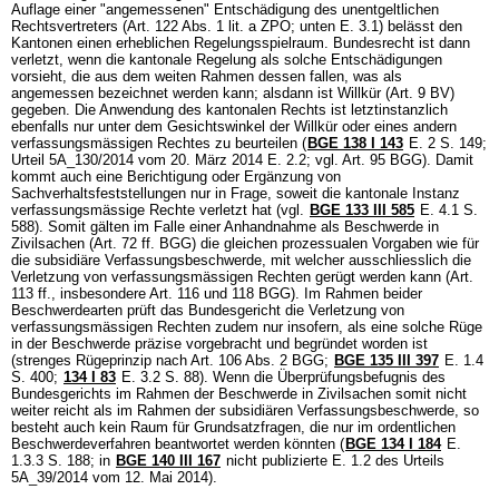
Auflage einer "angemessenen" Entschädigung des unentgeltlichen
Rechtsvertreters (
Art. 122 Abs. 1 lit. a ZPO
; unten E. 3.1) belässt den
Kantonen einen erheblichen Regelungsspielraum. Bundesrecht ist dann
verletzt, wenn die kantonale Regelung als solche Entschädigungen
vorsieht, die aus dem weiten Rahmen dessen fallen, was als
angemessen bezeichnet werden kann; alsdann ist Willkür (
Art. 9 BV
)
gegeben. Die Anwendung des kantonalen Rechts ist letztinstanzlich
ebenfalls nur unter dem Gesichtswinkel der Willkür oder eines andern
verfassungsmässigen Rechtes zu beurteilen (
BGE 138 I 143
E. 2 S. 149;
Urteil 5A_130/2014 vom 20. März 2014 E. 2.2; vgl.
Art. 95 BGG
). Damit
kommt auch eine Berichtigung oder Ergänzung von
Sachverhaltsfeststellungen nur in Frage, soweit die kantonale Instanz
verfassungsmässige Rechte verletzt hat (vgl.
BGE 133 III 585
E. 4.1 S.
588). Somit gälten im Falle einer Anhandnahme als Beschwerde in
Zivilsachen (
Art. 72 ff. BGG
) die gleichen prozessualen Vorgaben wie für
die subsidiäre Verfassungsbeschwerde, mit welcher ausschliesslich die
Verletzung von verfassungsmässigen Rechten gerügt werden kann (Art.
113 ff., insbesondere
Art. 116 und 118 BGG
). Im Rahmen beider
Beschwerdearten prüft das Bundesgericht die Verletzung von
verfassungsmässigen Rechten zudem nur insofern, als eine solche Rüge
in der Beschwerde präzise vorgebracht und begründet worden ist
(strenges Rügeprinzip nach
Art. 106 Abs. 2 BGG
;
BGE 135 III 397
E. 1.4
S. 400
;
134 I 83
E. 3.2 S. 88). Wenn die Überprüfungsbefugnis des
Bundesgerichts im Rahmen der Beschwerde in Zivilsachen somit nicht
weiter reicht als im Rahmen der subsidiären Verfassungsbeschwerde, so
besteht auch kein Raum für Grundsatzfragen, die nur im ordentlichen
Beschwerdeverfahren beantwortet werden könnten (
BGE 134 I 184
E.
1.3.3 S. 188; in
BGE 140 III 167
nicht publizierte E. 1.2 des Urteils
5A_39/2014 vom 12. Mai 2014).