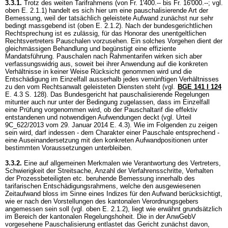
3.3.1.
Trotz des weiten Tarifrahmens (von Fr. 1'400.-- bis Fr. 16'000.--; vgl.
oben E. 2.1.1) handelt es sich hier um eine pauschalisierende Art der
Bemessung, weil der tatsächlich geleistete Aufwand zunächst nur sehr
bedingt massgebend ist (oben E. 2.1.2). Nach der bundesgerichtlichen
Rechtsprechung ist es zulässig, für das Honorar des unentgeltlichen
Rechtsvertreters Pauschalen vorzusehen. Ein solches Vorgehen dient der
gleichmässigen Behandlung und begünstigt eine effiziente
Mandatsführung. Pauschalen nach Rahmentarifen wirken sich aber
verfassungswidrig aus, soweit bei ihrer Anwendung auf die konkreten
Verhältnisse in keiner Weise Rücksicht genommen wird und die
Entschädigung im Einzelfall ausserhalb jedes vernünftigen Verhältnisses
zu den vom Rechtsanwalt geleisteten Diensten steht (vgl.
BGE 141 I 124
E. 4.3 S. 128). Das Bundesgericht hat pauschalisierende Regelungen
mitunter auch nur unter der Bedingung zugelassen, dass im Einzelfall
eine Prüfung vorgenommen wird, ob der Pauschaltarif die effektiv
entstandenen und notwendigen Aufwendungen deckt (vgl. Urteil
9C_622/2013 vom 29. Januar 2014 E. 4.3). Wie im Folgenden zu zeigen
sein wird, darf indessen - dem Charakter einer Pauschale entsprechend -
eine Auseinandersetzung mit den konkreten Aufwandpositionen unter
bestimmten Voraussetzungen unterbleiben.
3.3.2.
Eine auf allgemeinen Merkmalen wie Verantwortung des Vertreters,
Schwierigkeit der Streitsache, Anzahl der Verfahrensschritte, Verhalten
der Prozessbeteiligten etc. beruhende Bemessung innerhalb des
tarifarischen Entschädigungsrahmens, welche den ausgewiesenen
Zeitaufwand bloss im Sinne eines Indizes für den Aufwand berücksichtigt,
wie er nach den Vorstellungen des kantonalen Verordnungsgebers
angemessen sein soll (vgl. oben E. 2.1.2), liegt wie erwähnt grundsätzlich
im Bereich der kantonalen Regelungshoheit. Die in der AnwGebV
vorgesehene Pauschalisierung entlastet das Gericht zunächst davon,