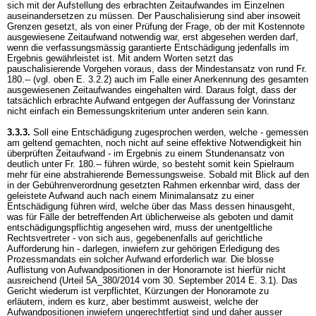
sich mit der Aufstellung des erbrachten Zeitaufwandes im Einzelnen
auseinandersetzen zu müssen. Der Pauschalisierung sind aber insoweit
Grenzen gesetzt, als von einer Prüfung der Frage, ob der mit Kostennote
ausgewiesene Zeitaufwand notwendig war, erst abgesehen werden darf,
wenn die verfassungsmässig garantierte Entschädigung jedenfalls im
Ergebnis gewährleistet ist. Mit andern Worten setzt das
pauschalisierende Vorgehen voraus, dass der Mindestansatz von rund Fr.
180.-- (vgl. oben E. 3.2.2) auch im Falle einer Anerkennung des gesamten
ausgewiesenen Zeitaufwandes eingehalten wird. Daraus folgt, dass der
tatsächlich erbrachte Aufwand entgegen der Auffassung der Vorinstanz
nicht einfach ein Bemessungskriterium unter anderen sein kann.
3.3.3.
Soll eine Entschädigung zugesprochen werden, welche - gemessen
am geltend gemachten, noch nicht auf seine effektive Notwendigkeit hin
überprüften Zeitaufwand - im Ergebnis zu einem Stundenansatz von
deutlich unter Fr. 180.-- führen würde, so besteht somit kein Spielraum
mehr für eine abstrahierende Bemessungsweise. Sobald mit Blick auf den
in der Gebührenverordnung gesetzten Rahmen erkennbar wird, dass der
geleistete Aufwand auch nach einem Minimalansatz zu einer
Entschädigung führen wird, welche über das Mass dessen hinausgeht,
was für Fälle der betreffenden Art üblicherweise als geboten und damit
entschädigungspflichtig angesehen wird, muss der unentgeltliche
Rechtsvertreter - von sich aus, gegebenenfalls auf gerichtliche
Aufforderung hin - darlegen, inwiefern zur gehörigen Erledigung des
Prozessmandats ein solcher Aufwand erforderlich war. Die blosse
Auflistung von Aufwandpositionen in der Honorarnote ist hierfür nicht
ausreichend (Urteil 5A_380/2014 vom 30. September 2014 E. 3.1). Das
Gericht wiederum ist verpflichtet, Kürzungen der Honorarnote zu
erläutern, indem es kurz, aber bestimmt ausweist, welche der
Aufwandpositionen inwiefern ungerechtfertigt sind und daher ausser