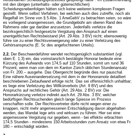
mit den übrigen (unterhalts- oder güterrechtlichen)
Scheidungsnebenfolgen hätten sich keine weiteren komplexen Fragen
gestellt. Wenn selbst Verfahren, bei welchen auch dies zutreffe, noch als
Regelfall im Sinne von § 5 Abs. 1 AnwGebV zu betrachten seien, so wäre
es vorliegend unangemessen, die Grundgebühr am oberen Rand des
Rahmens oder gar darüber anzusetzen. Jedenfalls verletze die
bezirksgerichtlich festgesetzte Vergütung den Anspruch auf einen
unentgeltlichen Rechtsbeistand (
Art. 29 Abs. 3 BV
) nicht; ebensowenig
führe sie zu einer Rechtsverweigerung oder zu einer Verletzung des
Gehörsanspruchs (E. 5c des angefochtenen Urteils).
2.2.
Der Beschwerdeführer wendet rechtsgenüglich substantiiert (vgl.
oben E. 1.3) ein, das vorinstanzlich bestätigte Honorar bedeute eine
Kürzung des Aufwands von 174,5 auf 110 Stunden, somit um rund 36
Prozent, wenn man von dem im Kanton Zürich üblichen Stundenansatz
von Fr. 200.-- ausgehe. Das Obergericht begründe dies nur pauschal.
Eine nähere Auseinandersetzung mit dem in der Honorarnote detailliert
beschriebenen Zeitaufwand erfolge nicht. Das sei offensichtlich unhaltbar;
es liege eine Verletzung des Willkürverbots (
Art. 9 BV
) und des
Anspruchs auf rechtliches Gehör (
Art. 29 Abs. 2 BV
) vor. Die
Honorarkürzung verletze indirekt auch
Art. 29 Abs. 3 BV
, welcher
bedürftigen Rechtsuchenden gleich lange Spiesse im Prozess
verschaffen solle. Der Rechtsvertreter dürfe nicht wegen einer zu
knappen, nicht mehr angemessenen Entschädigung davon abgehalten
werden, das Mandat lege artis und wirksam zu führen. Hier sei eine
angemessene Vergütung nur gegeben, wenn - bei effektiv erbrachten
174,5 Stunden - mindestens 150 Arbeitsstunden zum Ansatz von etwa Fr.
180.-- entschädigt würden.