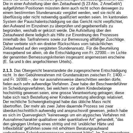
Die in einer Aufstellung über den Zeitaufwand (§ 23 Abs. 2 AnwGebV)
aufgeführten Positionen müssten denn auch nicht schon deswegen zu
einem bestimmten Stundenansatz vergütet werden, weil sie nicht als
überflüssig oder nicht notwendig qualifiziert worden seien. Im kantonalen
System der Pauschalentschädigung sei das Gericht nicht verpflichtet,
den Aufwand im Einzelnen zu überprüfen und gegebenenfalls zu
begründen, weshalb er gekürzt werde. Die Aufstellung über den
Zeitaufwand diene lediglich als Hilfe zur Einordnung des Prozesses
innerhalb des Tarifrahmens sowie zur Bemessung allfälliger Zuschläge.
Daher verbiete sich ein direkter Rückschluss vom tatsächlichen
Zeitaufwand auf den vergüteten Stundenansatz. Für die Beurteilung
massgebend sei allein, ob die Entschädigung von Fr. 22'000.-- im Lichte
der genannten Bemessungskriterien insgesamt angemessen erscheine
(E. 5a und b des angefochtenen Urteils).
2.1.3.
Das Obergericht beanstandete die zugesprochene Entschädigung
nicht. In den Gebührenrahmen mit Grundansätzen zwischen Fr. 1'400.--
und Fr. 16'000.--, der nur ausnahmsweise überschritten werden dürfe,
fielen auch sehr aufwendige Verfahren. Zwar habe der Beschwerdeführer
im Scheidungsverfahren, bei welchem vor allem Kindesbelange
hochstrittig gewesen seien, eine grosse Verantwortung getragen; diese
habe sich nach Bestellung einer Kindesvertretung allerdings relativiert.
Der rechtliche Schwierigkeitsgrad habe das übliche Mass nicht
übertroffen. Der mehr als zwei Jahre dauernde Prozess sei zwar
überdurchschnittlich aufwendig und anspruchsvoll gewesen, jedoch habe
es sich im Quervergleich "keineswegs um ein atypisches Verfahren mit
Ausnahmecharakter qualitativer oder quantitativer Art" gehandelt, "das
den gängigen Umfang eines strittig und mit 'unüblicher Härte und
Inflexibilität' geführten sowie mit erhöhtem Beratungsaufwand
verbundenen Scheidungsprozesses gesprengt hätte". Im Zusammenhang