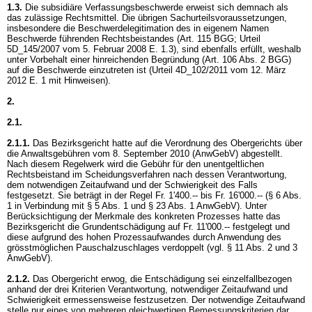
1.3.
Die subsidiäre Verfassungsbeschwerde erweist sich demnach als
das zulässige Rechtsmittel. Die übrigen Sachurteilsvoraussetzungen,
insbesondere die Beschwerdelegitimation des in eigenem Namen
Beschwerde führenden Rechtsbeistandes (
Art. 115 BGG
; Urteil
5D_145/2007 vom 5. Februar 2008 E. 1.3), sind ebenfalls erfüllt, weshalb
unter Vorbehalt einer hinreichenden Begründung (
Art. 106 Abs. 2 BGG
)
auf die Beschwerde einzutreten ist (Urteil 4D_102/2011 vom 12. März
2012 E. 1 mit Hinweisen).
2.
2.1.
2.1.1.
Das Bezirksgericht hatte auf die Verordnung des Obergerichts über
die Anwaltsgebühren vom 8. September 2010 (AnwGebV) abgestellt.
Nach diesem Regelwerk wird die Gebühr für den unentgeltlichen
Rechtsbeistand im Scheidungsverfahren nach dessen Verantwortung,
dem notwendigen Zeitaufwand und der Schwierigkeit des Falls
festgesetzt. Sie beträgt in der Regel Fr. 1'400.-- bis Fr. 16'000.-- (§ 6 Abs.
1 in Verbindung mit § 5 Abs. 1 und § 23 Abs. 1 AnwGebV). Unter
Berücksichtigung der Merkmale des konkreten Prozesses hatte das
Bezirksgericht die Grundentschädigung auf Fr. 11'000.-- festgelegt und
diese aufgrund des hohen Prozessaufwandes durch Anwendung des
grösstmöglichen Pauschalzuschlages verdoppelt (vgl. § 11 Abs. 2 und 3
AnwGebV).
2.1.2.
Das Obergericht erwog, die Entschädigung sei einzelfallbezogen
anhand der drei Kriterien Verantwortung, notwendiger Zeitaufwand und
Schwierigkeit ermessensweise festzusetzen. Der notwendige Zeitaufwand
stelle nur eines von mehreren gleichwertigen Bemessungskriterien dar.