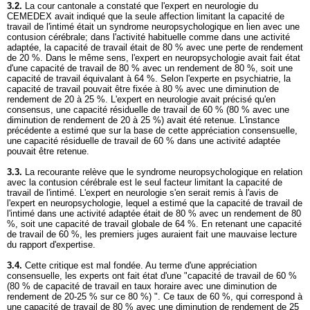
3.2.
La cour cantonale a constaté que l'expert en neurologie du
CEMEDEX avait indiqué que la seule affection limitant la capacité de
travail de l'intimé était un syndrome neuropsychologique en lien avec une
contusion cérébrale; dans l'activité habituelle comme dans une activité
adaptée, la capacité de travail était de 80 % avec une perte de rendement
de 20 %. Dans le même sens, l'expert en neuropsychologie avait fait état
d'une capacité de travail de 80 % avec un rendement de 80 %, soit une
capacité de travail équivalant à 64 %. Selon l'experte en psychiatrie, la
capacité de travail pouvait être fixée à 80 % avec une diminution de
rendement de 20 à 25 %. L'expert en neurologie avait précisé qu'en
consensus, une capacité résiduelle de travail de 60 % (80 % avec une
diminution de rendement de 20 à 25 %) avait été retenue. L'instance
précédente a estimé que sur la base de cette appréciation consensuelle,
une capacité résiduelle de travail de 60 % dans une activité adaptée
pouvait être retenue.
3.3.
La recourante relève que le syndrome neuropsychologique en relation
avec la contusion cérébrale est le seul facteur limitant la capacité de
travail de l'intimé. L'expert en neurologie s'en serait remis à l'avis de
l'expert en neuropsychologie, lequel a estimé que la capacité de travail de
l'intimé dans une activité adaptée était de 80 % avec un rendement de 80
%, soit une capacité de travail globale de 64 %. En retenant une capacité
de travail de 60 %, les premiers juges auraient fait une mauvaise lecture
du rapport d'expertise.
3.4.
Cette critique est mal fondée. Au terme d'une appréciation
consensuelle, les experts ont fait état d'une "capacité de travail de 60 %
(80 % de capacité de travail en taux horaire avec une diminution de
rendement de 20-25 % sur ce 80 %) ". Ce taux de 60 %, qui correspond à
une capacité de travail de 80 % avec une diminution de rendement de 25