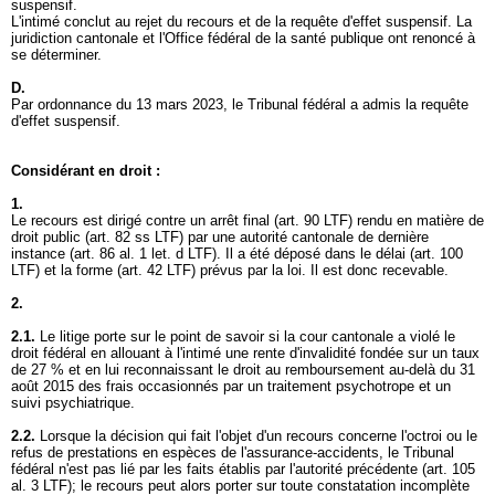
suspensif.
L'intimé conclut au rejet du recours et de la requête d'effet suspensif. La
juridiction cantonale et l'Office fédéral de la santé publique ont renoncé à
se déterminer.
D.
Par ordonnance du 13 mars 2023, le Tribunal fédéral a admis la requête
d'effet suspensif.
Considérant en droit :
1.
Le recours est dirigé contre un arrêt final (
art. 90 LTF
) rendu en matière de
droit public (
art. 82 ss LTF
) par une autorité cantonale de dernière
instance (
art. 86 al. 1 let
. d LTF). Il a été déposé dans le délai (
art. 100
LTF
) et la forme (
art. 42 LTF
) prévus par la loi. Il est donc recevable.
2.
2.1.
Le litige porte sur le point de savoir si la cour cantonale a violé le
droit fédéral en allouant à l'intimé une rente d'invalidité fondée sur un taux
de 27 % et en lui reconnaissant le droit au remboursement au-delà du 31
août 2015 des frais occasionnés par un traitement psychotrope et un
suivi psychiatrique.
2.2.
Lorsque la décision qui fait l'objet d'un recours concerne l'octroi ou le
refus de prestations en espèces de l'assurance-accidents, le Tribunal
fédéral n'est pas lié par les faits établis par l'autorité précédente (
art. 105
al. 3 LTF
); le recours peut alors porter sur toute constatation incomplète