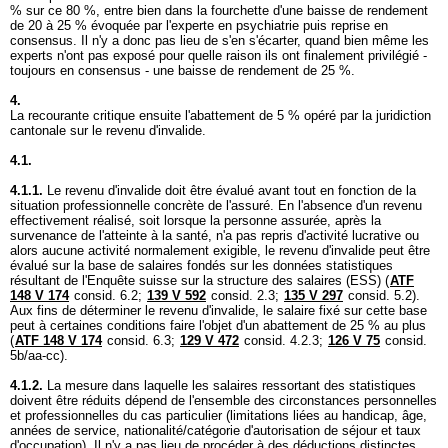
% sur ce 80 %, entre bien dans la fourchette d'une baisse de rendement
de 20 à 25 % évoquée par l'experte en psychiatrie puis reprise en
consensus. Il n'y a donc pas lieu de s'en s'écarter, quand bien même les
experts n'ont pas exposé pour quelle raison ils ont finalement privilégié -
toujours en consensus - une baisse de rendement de 25 %.
4.
La recourante critique ensuite l'abattement de 5 % opéré par la juridiction
cantonale sur le revenu d'invalide.
4.1.
4.1.1.
Le revenu d'invalide doit être évalué avant tout en fonction de la
situation professionnelle concrète de l'assuré. En l'absence d'un revenu
effectivement réalisé, soit lorsque la personne assurée, après la
survenance de l'atteinte à la santé, n'a pas repris d'activité lucrative ou
alors aucune activité normalement exigible, le revenu d'invalide peut être
évalué sur la base de salaires fondés sur les données statistiques
résultant de l'Enquête suisse sur la structure des salaires (ESS) (
ATF
148 V 174
consid. 6.2;
139 V 592
consid. 2.3;
135 V 297
consid. 5.2).
Aux fins de déterminer le revenu d'invalide, le salaire fixé sur cette base
peut à certaines conditions faire l'objet d'un abattement de 25 % au plus
(
ATF 148 V 174
consid. 6.3;
129 V 472
consid. 4.2.3;
126 V 75
consid.
5b/aa-cc).
4.1.2.
La mesure dans laquelle les salaires ressortant des statistiques
doivent être réduits dépend de l'ensemble des circonstances personnelles
et professionnelles du cas particulier (limitations liées au handicap, âge,
années de service, nationalité/catégorie d'autorisation de séjour et taux
d'occupation). Il n'y a pas lieu de procéder à des déductions distinctes