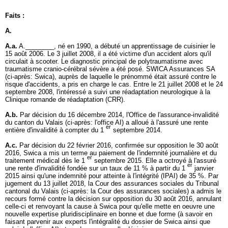
Faits :
A.
A.a.
A.________, né en 1990, a débuté un apprentissage de cuisinier le
15 août 2006. Le 3 juillet 2008, il a été victime d'un accident alors qu'il
circulait à scooter. Le diagnostic principal de polytraumatisme avec
traumatisme cranio-cérébral sévère a été posé. SWICA Assurances SA
(ci-après: Swica), auprès de laquelle le prénommé était assuré contre le
risque d'accidents, a pris en charge le cas. Entre le 21 juillet 2008 et le 24
septembre 2008, l'intéressé a suivi une réadaptation neurologique à la
Clinique romande de réadaptation (CRR).
A.b.
Par décision du 16 décembre 2014, l'Office de l'assurance-invalidité
du canton du Valais (ci-après: l'office AI) a alloué à l'assuré une rente
er
entière d'invalidité à compter du 1
septembre 2014.
A.c.
Par décision du 22 février 2016, confirmée sur opposition le 30 août
2016, Swica a mis un terme au paiement de l'indemnité journalière et du
er
traitement médical dès le 1
septembre 2015. Elle a octroyé à l'assuré
er
une rente d'invalidité fondée sur un taux de 11 % à partir du 1
janvier
2015 ainsi qu'une indemnité pour atteinte à l'intégrité (IPAI) de 35 %. Par
jugement du 13 juillet 2018, la Cour des assurances sociales du Tribunal
cantonal du Valais (ci-après: la Cour des assurances sociales) a admis le
recours formé contre la décision sur opposition du 30 août 2016, annulant
celle-ci et renvoyant la cause à Swica pour qu'elle mette en oeuvre une
nouvelle expertise pluridisciplinaire en bonne et due forme (à savoir en
faisant parvenir aux experts l'intégralité du dossier de Swica ainsi que