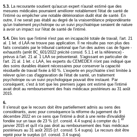
5.3.
La recourante soutient qu'aucun expert n'aurait estimé que des
mesures médicales pourraient améliorer notablement l'état de santé de
l'intimé ou empêcher une notable détérioration dudit état de santé. En
outre, il ne serait pas établi au degré de la vraisemblance prépondérante
qu'un traitement psychotrope ou un suivi psychiatrique seraient de nature
à avoir un impact sur l'état de santé de l'intimé.
5.4.
Dès lors que l'intimé n'est pas en incapacité totale de travail, l'
art. 21
al. 1 let
. d LAA ne trouve pas application. Il ne résulte pas non plus des
faits constatés par le tribunal cantonal que l'un des autres cas de figure -
exhaustifs (arrêt 8C_601/2022 précité consid. 5.1.1 et la référence) -
prévus à l'
art. 21 al. 1 LAA
se présenterait. S'agissant en particulier de
l'
art. 21 al. 1 let
. c LAA, les experts du CEMEDEX n'ont pas indiqué que
des soins durables étaient nécessaires pour conserver la capacité
résiduelle de travail fixée à 60 %. L'experte en psychiatrie s'est limitée à
relever qu'en cas d'aggravation de l'état de santé, un traitement
psychotrope ou un suivi psychologique pouvait être instauré. Par
conséquent, c'est à tort que les premiers juges ont estimé que l'intimé
avait droit au remboursement des frais médicaux postérieurs au 31 août
2015.
6.
Il s'ensuit que le recours doit être partiellement admis au sens des
considérants, avec pour conséquence la réforme du jugement du 9
décembre 2022 en ce sens que l'intimé a droit à une rente d'invalidité
er
fondée sur un taux de 23 % (cf. consid. 4.4 supra) à compter du 1
janvier 2015 et qu'il n'a pas droit au remboursement des frais médicaux
postérieurs au 31 août 2015 (cf. consid. 5.4 supra). Le recours doit être
rejeté pour le surplus (cf. consid. 3.4 supra).