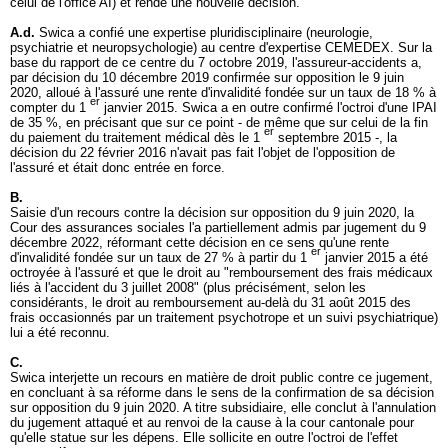
celui de l'office AI) et rende une nouvelle décision.
A.d.
Swica a confié une expertise pluridisciplinaire (neurologie,
psychiatrie et neuropsychologie) au centre d'expertise CEMEDEX. Sur la
base du rapport de ce centre du 7 octobre 2019, l'assureur-accidents a,
par décision du 10 décembre 2019 confirmée sur opposition le 9 juin
2020, alloué à l'assuré une rente d'invalidité fondée sur un taux de 18 % à
er
compter du 1
janvier 2015. Swica a en outre confirmé l'octroi d'une IPAI
de 35 %, en précisant que sur ce point - de même que sur celui de la fin
er
du paiement du traitement médical dès le 1
septembre 2015 -, la
décision du 22 février 2016 n'avait pas fait l'objet de l'opposition de
l'assuré et était donc entrée en force.
B.
Saisie d'un recours contre la décision sur opposition du 9 juin 2020, la
Cour des assurances sociales l'a partiellement admis par jugement du 9
décembre 2022, réformant cette décision en ce sens qu'une rente
er
d'invalidité fondée sur un taux de 27 % à partir du 1
janvier 2015 a été
octroyée à l'assuré et que le droit au "remboursement des frais médicaux
liés à l'accident du 3 juillet 2008" (plus précisément, selon les
considérants, le droit au remboursement au-delà du 31 août 2015 des
frais occasionnés par un traitement psychotrope et un suivi psychiatrique)
lui a été reconnu.
C.
Swica interjette un recours en matière de droit public contre ce jugement,
en concluant à sa réforme dans le sens de la confirmation de sa décision
sur opposition du 9 juin 2020. A titre subsidiaire, elle conclut à l'annulation
du jugement attaqué et au renvoi de la cause à la cour cantonale pour
qu'elle statue sur les dépens. Elle sollicite en outre l'octroi de l'effet