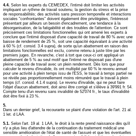
4.4.
Selon les experts du CEMEDEX, l'intimé doit limiter les activités
impliquant un rythme de travail soutenu, la gestion du stress et la prise
de responsabilités; des activités sans pression temporelle et interactions
sociales "confrontantes" doivent également être privilégiées, l'intéressé
présentant par ailleurs un besoin d'encadrement, une tendance à la
désorganisation, de la fatigabilité et des troubles de l'attention. Ce sont
précisément ces limitations fonctionnelles qui ont amené les experts à
conclure que l'intimé disposait d'une capacité de travail de 80 % avec une
baisse de rendement de 25 %, soit une capacité équivalant à une activité
à 60 % (cf. consid. 3.4 supra), de sorte qu'un abattement en raison des
limitations fonctionnelles est exclu, comme retenu à juste titre par les
premiers juges. En revanche, c'est à tort que ceux-ci ont appliqué un
abattement de 5 % au seul motif que l'intimé ne disposait pas d'une
pleine capacité de travail avec un plein rendement. Dès lors que pour
calculer le revenu d'invalide, ils ont multiplié par 60 % le revenu annuel
pour une activité à plein temps issu de l'ESS, le travail à temps partiel ne
se révèle pas proportionnellement moins rémunéré que le travail à plein
temps (cf. consid. 4.1.4 supra). Le revenu d'invalide, qui ne peut faire
l'objet d'aucun abattement, doit ainsi être corrigé et s'élève à 39'991 fr. 54.
Compte tenu d'un revenu sans invalidité de 52'074 fr., le taux d'invalidité
doit être fixé à 23 %.
5.
Dans un dernier grief, la recourante se plaint d'une violation de l'
art. 21 al.
1 let
. d LAA.
5.1.
Selon l'
art. 19 al. 1 LAA
, le droit à la rente prend naissance dès qu'il
n'y a plus lieu d'attendre de la continuation du traitement médical une
sensible amélioration de l'état de santé de l'assuré et que les éventuelles