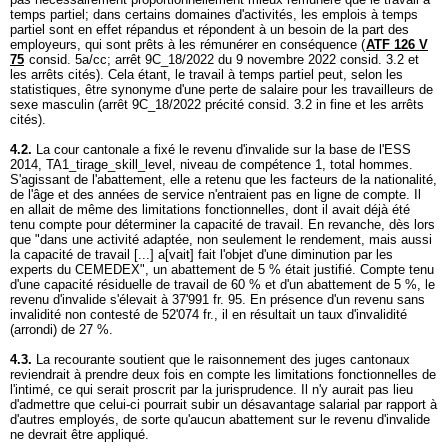
temps partiel; dans certains domaines d'activités, les emplois à temps
partiel sont en effet répandus et répondent à un besoin de la part des
employeurs, qui sont prêts à les rémunérer en conséquence (
ATF 126 V
75
consid. 5a/cc; arrêt 9C_18/2022 du 9 novembre 2022 consid. 3.2 et
les arrêts cités). Cela étant, le travail à temps partiel peut, selon les
statistiques, être synonyme d'une perte de salaire pour les travailleurs de
sexe masculin (arrêt 9C_18/2022 précité consid. 3.2 in fine et les arrêts
cités).
4.2.
La cour cantonale a fixé le revenu d'invalide sur la base de l'ESS
2014, TA1_tirage_skill_level, niveau de compétence 1, total hommes.
S'agissant de l'abattement, elle a retenu que les facteurs de la nationalité,
de l'âge et des années de service n'entraient pas en ligne de compte. Il
en allait de même des limitations fonctionnelles, dont il avait déjà été
tenu compte pour déterminer la capacité de travail. En revanche, dès lors
que "dans une activité adaptée, non seulement le rendement, mais aussi
la capacité de travail [...] a[vait] fait l'objet d'une diminution par les
experts du CEMEDEX", un abattement de 5 % était justifié. Compte tenu
d'une capacité résiduelle de travail de 60 % et d'un abattement de 5 %, le
revenu d'invalide s'élevait à 37'991 fr. 95. En présence d'un revenu sans
invalidité non contesté de 52'074 fr., il en résultait un taux d'invalidité
(arrondi) de 27 %.
4.3.
La recourante soutient que le raisonnement des juges cantonaux
reviendrait à prendre deux fois en compte les limitations fonctionnelles de
l'intimé, ce qui serait proscrit par la jurisprudence. Il n'y aurait pas lieu
d'admettre que celui-ci pourrait subir un désavantage salarial par rapport à
d'autres employés, de sorte qu'aucun abattement sur le revenu d'invalide
ne devrait être appliqué.