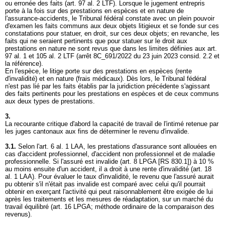
ou erronée des faits (
art. 97 al. 2 LTF
). Lorsque le jugement entrepris
porte à la fois sur des prestations en espèces et en nature de
l'assurance-accidents, le Tribunal fédéral constate avec un plein pouvoir
d'examen les faits communs aux deux objets litigieux et se fonde sur ces
constatations pour statuer, en droit, sur ces deux objets; en revanche, les
faits qui ne seraient pertinents que pour statuer sur le droit aux
prestations en nature ne sont revus que dans les limites définies aux art.
97 al. 1 et 105 al. 2 LTF (arrêt 8C_691/2022 du 23 juin 2023 consid. 2.2 et
la référence).
En l'espèce, le litige porte sur des prestations en espèces (rente
d'invalidité) et en nature (frais médicaux). Dès lors, le Tribunal fédéral
n'est pas lié par les faits établis par la juridiction précédente s'agissant
des faits pertinents pour les prestations en espèces et de ceux communs
aux deux types de prestations.
3.
La recourante critique d'abord la capacité de travail de l'intimé retenue par
les juges cantonaux aux fins de déterminer le revenu d'invalide.
3.1.
Selon l'
art. 6 al. 1 LAA
, les prestations d'assurance sont allouées en
cas d'accident professionnel, d'accident non professionnel et de maladie
professionnelle. Si l'assuré est invalide (
art. 8 LPGA
[RS 830.1]) à 10 %
au moins ensuite d'un accident, il a droit à une rente d'invalidité (
art. 18
al. 1 LAA
). Pour évaluer le taux d'invalidité, le revenu que l'assuré aurait
pu obtenir s'il n'était pas invalide est comparé avec celui qu'il pourrait
obtenir en exerçant l'activité qui peut raisonnablement être exigée de lui
après les traitements et les mesures de réadaptation, sur un marché du
travail équilibré (
art. 16 LPGA
; méthode ordinaire de la comparaison des
revenus).