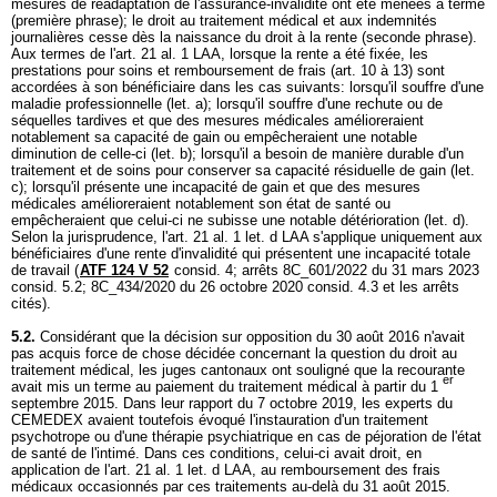
mesures de réadaptation de l'assurance-invalidité ont été menées à terme
(première phrase); le droit au traitement médical et aux indemnités
journalières cesse dès la naissance du droit à la rente (seconde phrase).
Aux termes de l'
art. 21 al. 1 LAA
, lorsque la rente a été fixée, les
prestations pour soins et remboursement de frais (art. 10 à 13) sont
accordées à son bénéficiaire dans les cas suivants: lorsqu'il souffre d'une
maladie professionnelle (let. a); lorsqu'il souffre d'une rechute ou de
séquelles tardives et que des mesures médicales amélioreraient
notablement sa capacité de gain ou empêcheraient une notable
diminution de celle-ci (let. b); lorsqu'il a besoin de manière durable d'un
traitement et de soins pour conserver sa capacité résiduelle de gain (let.
c); lorsqu'il présente une incapacité de gain et que des mesures
médicales amélioreraient notablement son état de santé ou
empêcheraient que celui-ci ne subisse une notable détérioration (let. d).
Selon la jurisprudence, l'
art. 21 al. 1 let
. d LAA s'applique uniquement aux
bénéficiaires d'une rente d'invalidité qui présentent une incapacité totale
de travail (
ATF 124 V 52
consid. 4; arrêts 8C_601/2022 du 31 mars 2023
consid. 5.2; 8C_434/2020 du 26 octobre 2020 consid. 4.3 et les arrêts
cités).
5.2.
Considérant que la décision sur opposition du 30 août 2016 n'avait
pas acquis force de chose décidée concernant la question du droit au
traitement médical, les juges cantonaux ont souligné que la recourante
er
avait mis un terme au paiement du traitement médical à partir du 1
septembre 2015. Dans leur rapport du 7 octobre 2019, les experts du
CEMEDEX avaient toutefois évoqué l'instauration d'un traitement
psychotrope ou d'une thérapie psychiatrique en cas de péjoration de l'état
de santé de l'intimé. Dans ces conditions, celui-ci avait droit, en
application de l'
art. 21 al. 1 let
. d LAA, au remboursement des frais
médicaux occasionnés par ces traitements au-delà du 31 août 2015.