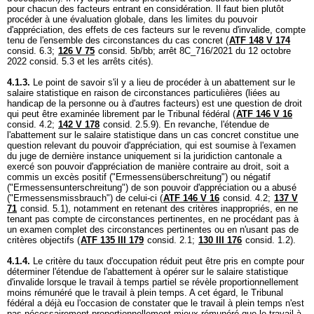
pour chacun des facteurs entrant en considération. Il faut bien plutôt
procéder à une évaluation globale, dans les limites du pouvoir
d'appréciation, des effets de ces facteurs sur le revenu d'invalide, compte
tenu de l'ensemble des circonstances du cas concret (
ATF 148 V 174
consid. 6.3;
126 V 75
consid. 5b/bb; arrêt 8C_716/2021 du 12 octobre
2022 consid. 5.3 et les arrêts cités).
4.1.3.
Le point de savoir s'il y a lieu de procéder à un abattement sur le
salaire statistique en raison de circonstances particulières (liées au
handicap de la personne ou à d'autres facteurs) est une question de droit
qui peut être examinée librement par le Tribunal fédéral (
ATF 146 V 16
consid. 4.2;
142 V 178
consid. 2.5.9). En revanche, l'étendue de
l'abattement sur le salaire statistique dans un cas concret constitue une
question relevant du pouvoir d'appréciation, qui est soumise à l'examen
du juge de dernière instance uniquement si la juridiction cantonale a
exercé son pouvoir d'appréciation de manière contraire au droit, soit a
commis un excès positif ("Ermessensüberschreitung") ou négatif
("Ermessensunterschreitung") de son pouvoir d'appréciation ou a abusé
("Ermessensmissbrauch") de celui-ci (
ATF 146 V 16
consid. 4.2;
137 V
71
consid. 5.1), notamment en retenant des critères inappropriés, en ne
tenant pas compte de circonstances pertinentes, en ne procédant pas à
un examen complet des circonstances pertinentes ou en n'usant pas de
critères objectifs (
ATF 135 III 179
consid. 2.1;
130 III 176
consid. 1.2).
4.1.4.
Le critère du taux d'occupation réduit peut être pris en compte pour
déterminer l'étendue de l'abattement à opérer sur le salaire statistique
d'invalide lorsque le travail à temps partiel se révèle proportionnellement
moins rémunéré que le travail à plein temps. A cet égard, le Tribunal
fédéral a déjà eu l'occasion de constater que le travail à plein temps n'est
pas nécessairement proportionnellement mieux rémunéré que le travail à