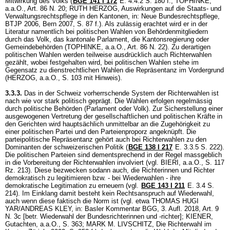
Mitwirkung des Volks (
BGE 141 I 172
E. 4.4.2 S. 180 f.; TOPHINKE,
a.a.O., Art. 86 N. 20; RUTH HERZOG, Auswirkungen auf die Staats- und
Verwaltungsrechtspflege in den Kantonen, in: Neue Bundesrechtspflege,
BTJP 2006, Bern 2007, S. 87 f.). Als zulässig erachtet wird er in der
Literatur namentlich bei politischen Wahlen von Behördenmitgliedern
durch das Volk, das kantonale Parlament, die Kantonsregierung oder
Gemeindebehörden (TOPHINKE, a.a.O., Art. 86 N. 22). Zu derartigen
politischen Wahlen werden teilweise ausdrücklich auch Richterwahlen
gezählt, wobei festgehalten wird, bei politischen Wahlen stehe im
Gegensatz zu dienstrechtlichen Wahlen die Repräsentanz im Vordergrund
(HERZOG, a.a.O., S. 103 mit Hinweis).
3.3.3.
Das in der Schweiz vorherrschende System der Richterwahlen ist
nach wie vor stark politisch geprägt. Die Wahlen erfolgen regelmässig
durch politische Behörden (Parlament oder Volk). Zur Sicherstellung einer
ausgewogenen Vertretung der gesellschaftlichen und politischen Kräfte in
den Gerichten wird hauptsächlich unmittelbar an die Zugehörigkeit zu
einer politischen Partei und den Parteienproporz angeknüpft. Die
parteipolitische Repräsentanz gehört auch bei Richterwahlen zu den
Dominanten der schweizerischen Politik (
BGE 138 I 217
E. 3.3.5 S. 222).
Die politischen Parteien sind dementsprechend in der Regel massgeblich
in die Vorbereitung der Richterwahlen involviert (vgl. BIERI, a.a.O., S. 117
Rz. 213). Diese bezwecken sodann auch, die Richterinnen und Richter
demokratisch zu legitimieren bzw. - bei Wiederwahlen - ihre
demokratische Legitimation zu erneuern (vgl.
BGE 143 I 211
E. 3.4 S.
214). Im Einklang damit besteht kein Rechtsanspruch auf Wiederwahl,
auch wenn diese faktisch die Norm ist (vgl. etwa THOMAS HUGI
YAR/ANDREAS KLEY, in: Basler Kommentar BGG, 3. Aufl. 2018, Art. 9
N. 3c [betr. Wiederwahl der Bundesrichterinnen und -richter]; KIENER,
Gutachten, a.a.O., S. 363; MARK M. LIVSCHITZ, Die Richterwahl im