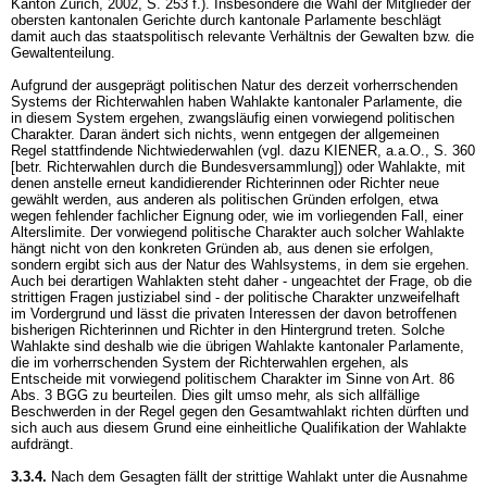
Kanton Zürich, 2002, S. 253 f.). Insbesondere die Wahl der Mitglieder der
obersten kantonalen Gerichte durch kantonale Parlamente beschlägt
damit auch das staatspolitisch relevante Verhältnis der Gewalten bzw. die
Gewaltenteilung.
Aufgrund der ausgeprägt politischen Natur des derzeit vorherrschenden
Systems der Richterwahlen haben Wahlakte kantonaler Parlamente, die
in diesem System ergehen, zwangsläufig einen vorwiegend politischen
Charakter. Daran ändert sich nichts, wenn entgegen der allgemeinen
Regel stattfindende Nichtwiederwahlen (vgl. dazu KIENER, a.a.O., S. 360
[betr. Richterwahlen durch die Bundesversammlung]) oder Wahlakte, mit
denen anstelle erneut kandidierender Richterinnen oder Richter neue
gewählt werden, aus anderen als politischen Gründen erfolgen, etwa
wegen fehlender fachlicher Eignung oder, wie im vorliegenden Fall, einer
Alterslimite. Der vorwiegend politische Charakter auch solcher Wahlakte
hängt nicht von den konkreten Gründen ab, aus denen sie erfolgen,
sondern ergibt sich aus der Natur des Wahlsystems, in dem sie ergehen.
Auch bei derartigen Wahlakten steht daher - ungeachtet der Frage, ob die
strittigen Fragen justiziabel sind - der politische Charakter unzweifelhaft
im Vordergrund und lässt die privaten Interessen der davon betroffenen
bisherigen Richterinnen und Richter in den Hintergrund treten. Solche
Wahlakte sind deshalb wie die übrigen Wahlakte kantonaler Parlamente,
die im vorherrschenden System der Richterwahlen ergehen, als
Entscheide mit vorwiegend politischem Charakter im Sinne von
Art. 86
Abs. 3 BGG
zu beurteilen. Dies gilt umso mehr, als sich allfällige
Beschwerden in der Regel gegen den Gesamtwahlakt richten dürften und
sich auch aus diesem Grund eine einheitliche Qualifikation der Wahlakte
aufdrängt.
3.3.4.
Nach dem Gesagten fällt der strittige Wahlakt unter die Ausnahme