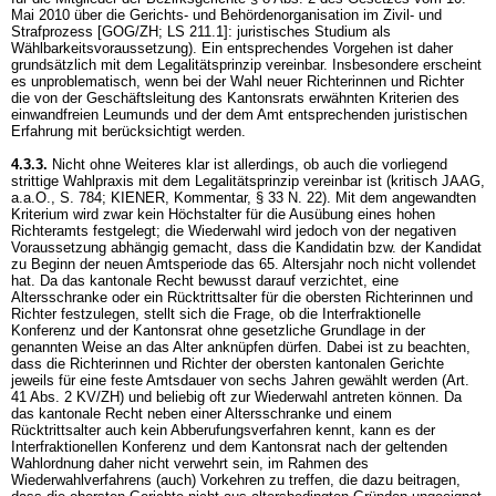
Mai 2010 über die Gerichts- und Behördenorganisation im Zivil- und
Strafprozess [GOG/ZH; LS 211.1]: juristisches Studium als
Wählbarkeitsvoraussetzung). Ein entsprechendes Vorgehen ist daher
grundsätzlich mit dem Legalitätsprinzip vereinbar. Insbesondere erscheint
es unproblematisch, wenn bei der Wahl neuer Richterinnen und Richter
die von der Geschäftsleitung des Kantonsrats erwähnten Kriterien des
einwandfreien Leumunds und der dem Amt entsprechenden juristischen
Erfahrung mit berücksichtigt werden.
4.3.3.
Nicht ohne Weiteres klar ist allerdings, ob auch die vorliegend
strittige Wahlpraxis mit dem Legalitätsprinzip vereinbar ist (kritisch JAAG,
a.a.O., S. 784; KIENER, Kommentar, § 33 N. 22). Mit dem angewandten
Kriterium wird zwar kein Höchstalter für die Ausübung eines hohen
Richteramts festgelegt; die Wiederwahl wird jedoch von der negativen
Voraussetzung abhängig gemacht, dass die Kandidatin bzw. der Kandidat
zu Beginn der neuen Amtsperiode das 65. Altersjahr noch nicht vollendet
hat. Da das kantonale Recht bewusst darauf verzichtet, eine
Altersschranke oder ein Rücktrittsalter für die obersten Richterinnen und
Richter festzulegen, stellt sich die Frage, ob die Interfraktionelle
Konferenz und der Kantonsrat ohne gesetzliche Grundlage in der
genannten Weise an das Alter anknüpfen dürfen. Dabei ist zu beachten,
dass die Richterinnen und Richter der obersten kantonalen Gerichte
jeweils für eine feste Amtsdauer von sechs Jahren gewählt werden (
Art.
41 Abs. 2 KV/ZH
) und beliebig oft zur Wiederwahl antreten können. Da
das kantonale Recht neben einer Altersschranke und einem
Rücktrittsalter auch kein Abberufungsverfahren kennt, kann es der
Interfraktionellen Konferenz und dem Kantonsrat nach der geltenden
Wahlordnung daher nicht verwehrt sein, im Rahmen des
Wiederwahlverfahrens (auch) Vorkehren zu treffen, die dazu beitragen,