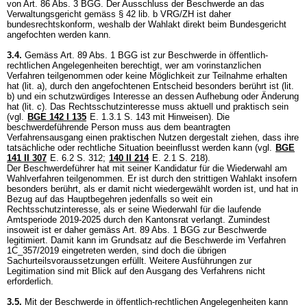
von
Art. 86 Abs. 3 BGG
. Der Ausschluss der Beschwerde an das
Verwaltungsgericht gemäss § 42 lib. b VRG/ZH ist daher
bundesrechtskonform, weshalb der Wahlakt direkt beim Bundesgericht
angefochten werden kann.
3.4.
Gemäss
Art. 89 Abs. 1 BGG
ist zur Beschwerde in öffentlich-
rechtlichen Angelegenheiten berechtigt, wer am vorinstanzlichen
Verfahren teilgenommen oder keine Möglichkeit zur Teilnahme erhalten
hat (lit. a), durch den angefochtenen Entscheid besonders berührt ist (lit.
b) und ein schutzwürdiges Interesse an dessen Aufhebung oder Änderung
hat (lit. c). Das Rechtsschutzinteresse muss aktuell und praktisch sein
(vgl.
BGE 142 I 135
E. 1.3.1 S. 143 mit Hinweisen). Die
beschwerdeführende Person muss aus dem beantragten
Verfahrensausgang einen praktischen Nutzen dergestalt ziehen, dass ihre
tatsächliche oder rechtliche Situation beeinflusst werden kann (vgl.
BGE
141 II 307
E. 6.2 S. 312;
140 II 214
E. 2.1 S. 218).
Der Beschwerdeführer hat mit seiner Kandidatur für die Wiederwahl am
Wahlverfahren teilgenommen. Er ist durch den strittigen Wahlakt insofern
besonders berührt, als er damit nicht wiedergewählt worden ist, und hat in
Bezug auf das Hauptbegehren jedenfalls so weit ein
Rechtsschutzinteresse, als er seine Wiederwahl für die laufende
Amtsperiode 2019-2025 durch den Kantonsrat verlangt. Zumindest
insoweit ist er daher gemäss
Art. 89 Abs. 1 BGG
zur Beschwerde
legitimiert. Damit kann im Grundsatz auf die Beschwerde im Verfahren
1C_357/2019 eingetreten werden, sind doch die übrigen
Sachurteilsvoraussetzungen erfüllt. Weitere Ausführungen zur
Legitimation sind mit Blick auf den Ausgang des Verfahrens nicht
erforderlich.
3.5.
Mit der Beschwerde in öffentlich-rechtlichen Angelegenheiten kann