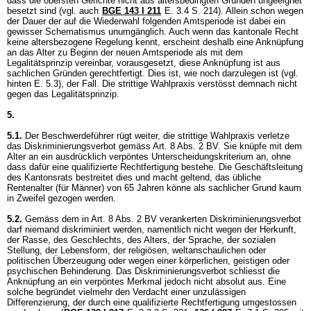
dass die obersten Gerichte nicht aus altersbedingten Gründen ungeeignet
besetzt sind (vgl. auch
BGE 143 I 211
E. 3.4 S. 214). Allein schon wegen
der Dauer der auf die Wiederwahl folgenden Amtsperiode ist dabei ein
gewisser Schematismus unumgänglich. Auch wenn das kantonale Recht
keine altersbezogene Regelung kennt, erscheint deshalb eine Anknüpfung
an das Alter zu Beginn der neuen Amtsperiode als mit dem
Legalitätsprinzip vereinbar, vorausgesetzt, diese Anknüpfung ist aus
sachlichen Gründen gerechtfertigt. Dies ist, wie noch darzulegen ist (vgl.
hinten E. 5.3), der Fall. Die strittige Wahlpraxis verstösst demnach nicht
gegen das Legalitätsprinzip.
5.
5.1.
Der Beschwerdeführer rügt weiter, die strittige Wahlpraxis verletze
das Diskriminierungsverbot gemäss
Art. 8 Abs. 2 BV
. Sie knüpfe mit dem
Alter an ein ausdrücklich verpöntes Unterscheidungskriterium an, ohne
dass dafür eine qualifizierte Rechtfertigung bestehe. Die Geschäftsleitung
des Kantonsrats bestreitet dies und macht geltend, das übliche
Rentenalter (für Männer) von 65 Jahren könne als sachlicher Grund kaum
in Zweifel gezogen werden.
5.2.
Gemäss dem in
Art. 8 Abs. 2 BV
verankerten Diskriminierungsverbot
darf niemand diskriminiert werden, namentlich nicht wegen der Herkunft,
der Rasse, des Geschlechts, des Alters, der Sprache, der sozialen
Stellung, der Lebensform, der religiösen, weltanschaulichen oder
politischen Überzeugung oder wegen einer körperlichen, geistigen oder
psychischen Behinderung. Das Diskriminierungsverbot schliesst die
Anknüpfung an ein verpöntes Merkmal jedoch nicht absolut aus. Eine
solche begründet vielmehr den Verdacht einer unzulässigen
Differenzierung, der durch eine qualifizierte Rechtfertigung umgestossen