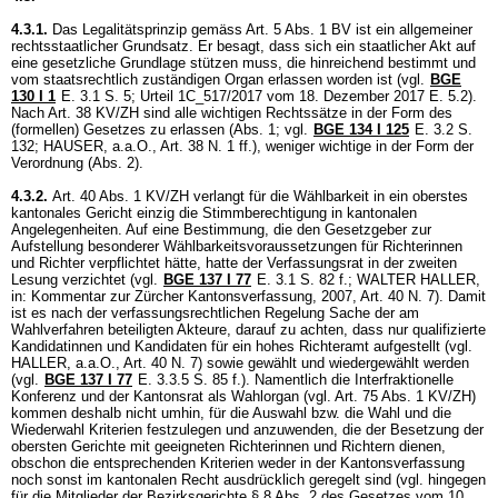
4.3.1.
Das Legalitätsprinzip gemäss
Art. 5 Abs. 1 BV
ist ein allgemeiner
rechtsstaatlicher Grundsatz. Er besagt, dass sich ein staatlicher Akt auf
eine gesetzliche Grundlage stützen muss, die hinreichend bestimmt und
vom staatsrechtlich zuständigen Organ erlassen worden ist (vgl.
BGE
130 I 1
E. 3.1 S. 5; Urteil 1C_517/2017 vom 18. Dezember 2017 E. 5.2).
Nach
Art. 38 KV/ZH
sind alle wichtigen Rechtssätze in der Form des
(formellen) Gesetzes zu erlassen (Abs. 1; vgl.
BGE 134 I 125
E. 3.2 S.
132; HAUSER, a.a.O., Art. 38 N. 1 ff.), weniger wichtige in der Form der
Verordnung (Abs. 2).
4.3.2.
Art. 40 Abs. 1 KV/ZH
verlangt für die Wählbarkeit in ein oberstes
kantonales Gericht einzig die Stimmberechtigung in kantonalen
Angelegenheiten. Auf eine Bestimmung, die den Gesetzgeber zur
Aufstellung besonderer Wählbarkeitsvoraussetzungen für Richterinnen
und Richter verpflichtet hätte, hatte der Verfassungsrat in der zweiten
Lesung verzichtet (vgl.
BGE 137 I 77
E. 3.1 S. 82 f.; WALTER HALLER,
in: Kommentar zur Zürcher Kantonsverfassung, 2007, Art. 40 N. 7). Damit
ist es nach der verfassungsrechtlichen Regelung Sache der am
Wahlverfahren beteiligten Akteure, darauf zu achten, dass nur qualifizierte
Kandidatinnen und Kandidaten für ein hohes Richteramt aufgestellt (vgl.
HALLER, a.a.O., Art. 40 N. 7) sowie gewählt und wiedergewählt werden
(vgl.
BGE 137 I 77
E. 3.3.5 S. 85 f.). Namentlich die Interfraktionelle
Konferenz und der Kantonsrat als Wahlorgan (vgl.
Art. 75 Abs. 1 KV/ZH
)
kommen deshalb nicht umhin, für die Auswahl bzw. die Wahl und die
Wiederwahl Kriterien festzulegen und anzuwenden, die der Besetzung der
obersten Gerichte mit geeigneten Richterinnen und Richtern dienen,
obschon die entsprechenden Kriterien weder in der Kantonsverfassung
noch sonst im kantonalen Recht ausdrücklich geregelt sind (vgl. hingegen
für die Mitglieder der Bezirksgerichte § 8 Abs. 2 des Gesetzes vom 10.