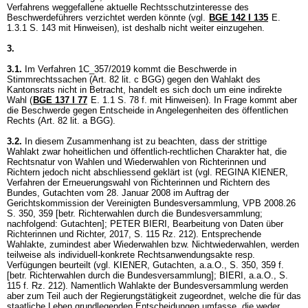
Verfahrens weggefallene aktuelle Rechtsschutzinteresse des
Beschwerdeführers verzichtet werden könnte (vgl.
BGE 142 I 135
E.
1.3.1 S. 143 mit Hinweisen), ist deshalb nicht weiter einzugehen.
3.
3.1.
Im Verfahren 1C_357/2019 kommt die Beschwerde in
Stimmrechtssachen (
Art. 82 lit. c BGG
) gegen den Wahlakt des
Kantonsrats nicht in Betracht, handelt es sich doch um eine indirekte
Wahl (
BGE 137 I 77
E. 1.1 S. 78 f. mit Hinweisen). In Frage kommt aber
die Beschwerde gegen Entscheide in Angelegenheiten des öffentlichen
Rechts (
Art. 82 lit. a BGG
).
3.2.
In diesem Zusammenhang ist zu beachten, dass der strittige
Wahlakt zwar hoheitlichen und öffentlich-rechtlichen Charakter hat, die
Rechtsnatur von Wahlen und Wiederwahlen von Richterinnen und
Richtern jedoch nicht abschliessend geklärt ist (vgl. REGINA KIENER,
Verfahren der Erneuerungswahl von Richterinnen und Richtern des
Bundes, Gutachten vom 28. Januar 2008 im Auftrag der
Gerichtskommission der Vereinigten Bundesversammlung, VPB 2008.26
S. 350, 359 [betr. Richterwahlen durch die Bundesversammlung;
nachfolgend: Gutachten]; PETER BIERI, Bearbeitung von Daten über
Richterinnen und Richter, 2017, S. 115 Rz. 212). Entsprechende
Wahlakte, zumindest aber Wiederwahlen bzw. Nichtwiederwahlen, werden
teilweise als individuell-konkrete Rechtsanwendungsakte resp.
Verfügungen beurteilt (vgl. KIENER, Gutachten, a.a.O., S. 350, 359 f.
[betr. Richterwahlen durch die Bundesversammlung]; BIERI, a.a.O., S.
115 f. Rz. 212). Namentlich Wahlakte der Bundesversammlung werden
aber zum Teil auch der Regierungstätigkeit zugeordnet, welche die für das
staatliche Leben grundlegenden Entscheidungen umfasse, die weder