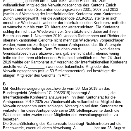
A.________, geboren am 2. Mai 1952, wurde Ende 1997 zum
vollamtlichen Mitglied des Verwaltungsgerichts des Kantons Zürich
gewählt und in den Gesamterneuerungswahlen 2001, 2007 und 2013
jeweils auf Vorschlag der Interfraktionellen Konferenz vom Kantonsrat
Zürich wiedergewählt. Für die Amtsperiode 2019-2025 stellte er sich
erneut zur Wiederwahl, wobei er der Interfraktionellen Konferenz mitteilte,
er wünsche nur bis zum 70. Altersjahr weiterzurichten. Die Konferenz
schlug ihn nicht zur Wiederwahl vor. Sie stützte sich dabei auf ihren
Beschluss vom 1. November 2010, wonach Richterinnen und Richter der
obersten kantonalen Gerichte nicht mehr zur Wiederwahl vorgeschlagen
werden, wenn sie zu Beginn der neuen Amtsperiode das 65. Altersjahr
bereits vollendet haben. Dem Ersuchen von A.________, von diesem
Grundsatzbeschluss abzuweichen, gab sie nicht statt; ebenso wenig
teilte sie ihm ihren ablehnenden Entscheid schriftlich mit. Am 24. Juni
2019 wählte der Kantonsrat auf Vorschlag der Interfraktionellen Konferenz
anstelle von A.________ zwei neue, teilamtliche Mitglieder des
Verwaltungsgerichts (mit je 50 Stellenprozenten) und bestätigte die
übrigen Mitglieder des Gerichts im Amt.
B.
Mit Rechtsverweigerungsbeschwerde vom 30. Mai 2019 an das
Bundesgericht (Verfahren 1C_295/2019) beantragt A.________, die
Interfraktionelle Konferenz anzuweisen, ihn dem Kantonsrat für die
Amtsperiode 2019-2025 zur Wiederwahl als vollamtliches Mitglied des
Verwaltungsgerichts vorzuschlagen. Vorsorglich sei dem Kantonsrat zu
verbieten, für diese Amtsperiode seine 100 Stellenprozente durch die
Wahl eines oder zweier neuer Mitglieder des Verwaltungsgerichts zu
besetzen.
Die Geschäftsleitung des Kantonsrats beantragt Nichteintreten auf die
Beschwerde, eventuell deren Abweisung. A.________ hat am 23. August