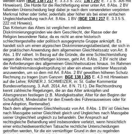
werden kann (
BGE 138 I 217
E. 3.3.3 S. 221
;
136 I 297
E. 7.1 S. 305 mit
Hinweisen). Die Hürde für die Rechtfertigung einer unter
Art. 8 Abs. 2 BV
fallenden Unterscheidung liegt dabei je nach dem verwendeten verpönten
Merkmal höher oder tiefer, jedenfalls aber höher als bei einer einfachen
Ungleichbehandlung nach
Art. 8 Abs. 1 BV
(
BGE 138 I 217
E. 3.3.5 S.
222 mit Hinweis).
Das Kriterium das Alters ist verglichen mit anderen
Diskriminierungsgründen wie dem Geschlecht, der Rasse oder der
Religion besonderer Natur, da es nicht an eine historisch
schlechtergestellte oder politisch ausgegrenzte Gruppe anknüpft. Es
handelt sich um einen atypischen Diskriminierungstatbestand, der sich in
der praktischen Anwendung dem allgemeinen Gleichheitssatz von
Art. 8
Abs. 1 BV
nähert. In Bezug auf die Gründe, die eine Schlechterstellung
wegen des Alters rechtfertigen können, geht
Art. 8 Abs. 2 BV
nicht über
die Anforderungen des allgemeinen Gleichheitssatzes hinaus. Im Rahmen
der Verhältnismässigkeitsprüfung ist aber ein etwas strikterer Massstab
anzuwenden, um so dem mit
Art. 8 Abs. 2 BV
gewollten höheren Schutz
Rechnung zu tragen (zum Ganzen:
BGE 138 I 265
E. 4.3 mit Hinweisen
auf die Lehre; RAINER J. SCHWEIZER, in: St. Galler Kommentar
Bundesverfassung, 3. Aufl. 2014, Art. 8 N. 71 f.). Die Rechtsordnung
kennt zahlreiche Regelungen, die an das Alter anknüpfen und
Altersgrenzen festlegen (z.B. Mündigkeitsalter, Alter für den Beginn der
Schulpflicht, Mindestalter für den Erwerb des Führerausweises oder für
eine Adoption, Rentenalter).
Nach dem allgemeinen Gleichheitssatz von
Art. 8 Abs. 1 BV
ist Gleiches
nach Massgabe seiner Gleichheit gleich und Ungleiches nach Massgabe
seiner Ungleichheit ungleich zu behandeln. Der Anspruch auf
rechtsgleiche Behandlung wird insbesondere verletzt, wenn hinsichtlich
einer entscheidwesentlichen Tatsache rechtliche Unterscheidungen
getroffen werden, für die ein vernünftiger Grund in den zu regelnden