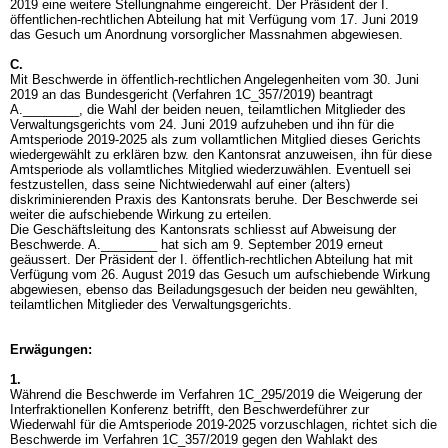
2019 eine weitere Stellungnahme eingereicht. Der Präsident der I.
öffentlichen-rechtlichen Abteilung hat mit Verfügung vom 17. Juni 2019
das Gesuch um Anordnung vorsorglicher Massnahmen abgewiesen.
C.
Mit Beschwerde in öffentlich-rechtlichen Angelegenheiten vom 30. Juni
2019 an das Bundesgericht (Verfahren 1C_357/2019) beantragt
A.________, die Wahl der beiden neuen, teilamtlichen Mitglieder des
Verwaltungsgerichts vom 24. Juni 2019 aufzuheben und ihn für die
Amtsperiode 2019-2025 als zum vollamtlichen Mitglied dieses Gerichts
wiedergewählt zu erklären bzw. den Kantonsrat anzuweisen, ihn für diese
Amtsperiode als vollamtliches Mitglied wiederzuwählen. Eventuell sei
festzustellen, dass seine Nichtwiederwahl auf einer (alters)
diskriminierenden Praxis des Kantonsrats beruhe. Der Beschwerde sei
weiter die aufschiebende Wirkung zu erteilen.
Die Geschäftsleitung des Kantonsrats schliesst auf Abweisung der
Beschwerde. A.________ hat sich am 9. September 2019 erneut
geäussert. Der Präsident der I. öffentlich-rechtlichen Abteilung hat mit
Verfügung vom 26. August 2019 das Gesuch um aufschiebende Wirkung
abgewiesen, ebenso das Beiladungsgesuch der beiden neu gewählten,
teilamtlichen Mitglieder des Verwaltungsgerichts.
Erwägungen:
1.
Während die Beschwerde im Verfahren 1C_295/2019 die Weigerung der
Interfraktionellen Konferenz betrifft, den Beschwerdeführer zur
Wiederwahl für die Amtsperiode 2019-2025 vorzuschlagen, richtet sich die
Beschwerde im Verfahren 1C_357/2019 gegen den Wahlakt des