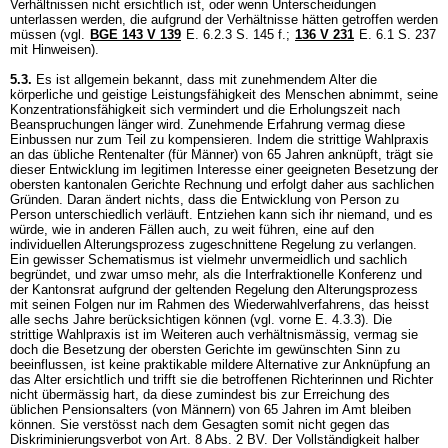
Verhältnissen nicht ersichtlich ist, oder wenn Unterscheidungen
unterlassen werden, die aufgrund der Verhältnisse hätten getroffen werden
müssen (vgl.
BGE 143 V 139
E. 6.2.3 S. 145 f.;
136 V 231
E. 6.1 S. 237
mit Hinweisen).
5.3.
Es ist allgemein bekannt, dass mit zunehmendem Alter die
körperliche und geistige Leistungsfähigkeit des Menschen abnimmt, seine
Konzentrationsfähigkeit sich vermindert und die Erholungszeit nach
Beanspruchungen länger wird. Zunehmende Erfahrung vermag diese
Einbussen nur zum Teil zu kompensieren. Indem die strittige Wahlpraxis
an das übliche Rentenalter (für Männer) von 65 Jahren anknüpft, trägt sie
dieser Entwicklung im legitimen Interesse einer geeigneten Besetzung der
obersten kantonalen Gerichte Rechnung und erfolgt daher aus sachlichen
Gründen. Daran ändert nichts, dass die Entwicklung von Person zu
Person unterschiedlich verläuft. Entziehen kann sich ihr niemand, und es
würde, wie in anderen Fällen auch, zu weit führen, eine auf den
individuellen Alterungsprozess zugeschnittene Regelung zu verlangen.
Ein gewisser Schematismus ist vielmehr unvermeidlich und sachlich
begründet, und zwar umso mehr, als die Interfraktionelle Konferenz und
der Kantonsrat aufgrund der geltenden Regelung den Alterungsprozess
mit seinen Folgen nur im Rahmen des Wiederwahlverfahrens, das heisst
alle sechs Jahre berücksichtigen können (vgl. vorne E. 4.3.3). Die
strittige Wahlpraxis ist im Weiteren auch verhältnismässig, vermag sie
doch die Besetzung der obersten Gerichte im gewünschten Sinn zu
beeinflussen, ist keine praktikable mildere Alternative zur Anknüpfung an
das Alter ersichtlich und trifft sie die betroffenen Richterinnen und Richter
nicht übermässig hart, da diese zumindest bis zur Erreichung des
üblichen Pensionsalters (von Männern) von 65 Jahren im Amt bleiben
können. Sie verstösst nach dem Gesagten somit nicht gegen das
Diskriminierungsverbot von
Art. 8 Abs. 2 BV
. Der Vollständigkeit halber