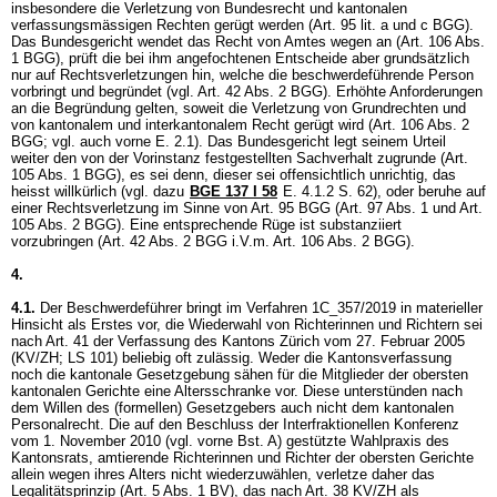
insbesondere die Verletzung von Bundesrecht und kantonalen
verfassungsmässigen Rechten gerügt werden (
Art. 95 lit. a und c BGG
).
Das Bundesgericht wendet das Recht von Amtes wegen an (
Art. 106 Abs.
1 BGG
), prüft die bei ihm angefochtenen Entscheide aber grundsätzlich
nur auf Rechtsverletzungen hin, welche die beschwerdeführende Person
vorbringt und begründet (vgl.
Art. 42 Abs. 2 BGG
). Erhöhte Anforderungen
an die Begründung gelten, soweit die Verletzung von Grundrechten und
von kantonalem und interkantonalem Recht gerügt wird (
Art. 106 Abs. 2
BGG
; vgl. auch vorne E. 2.1). Das Bundesgericht legt seinem Urteil
weiter den von der Vorinstanz festgestellten Sachverhalt zugrunde (
Art.
105 Abs. 1 BGG
), es sei denn, dieser sei offensichtlich unrichtig, das
heisst willkürlich (vgl. dazu
BGE 137 I 58
E. 4.1.2 S. 62), oder beruhe auf
einer Rechtsverletzung im Sinne von
Art. 95 BGG
(
Art. 97 Abs. 1 und
Art.
105 Abs. 2 BGG
). Eine entsprechende Rüge ist substanziiert
vorzubringen (
Art. 42 Abs. 2 BGG
i.V.m.
Art. 106 Abs. 2 BGG
).
4.
4.1.
Der Beschwerdeführer bringt im Verfahren 1C_357/2019 in materieller
Hinsicht als Erstes vor, die Wiederwahl von Richterinnen und Richtern sei
nach Art. 41 der Verfassung des Kantons Zürich vom 27. Februar 2005
(KV/ZH; LS 101) beliebig oft zulässig. Weder die Kantonsverfassung
noch die kantonale Gesetzgebung sähen für die Mitglieder der obersten
kantonalen Gerichte eine Altersschranke vor. Diese unterstünden nach
dem Willen des (formellen) Gesetzgebers auch nicht dem kantonalen
Personalrecht. Die auf den Beschluss der Interfraktionellen Konferenz
vom 1. November 2010 (vgl. vorne Bst. A) gestützte Wahlpraxis des
Kantonsrats, amtierende Richterinnen und Richter der obersten Gerichte
allein wegen ihres Alters nicht wiederzuwählen, verletze daher das
Legalitätsprinzip (
Art. 5 Abs. 1 BV
), das nach
Art. 38 KV/ZH
als