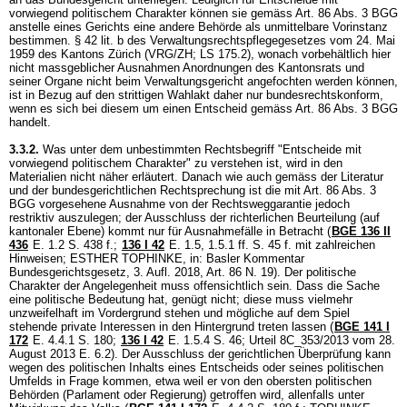
vorwiegend politischem Charakter können sie gemäss
Art. 86 Abs. 3 BGG
anstelle eines Gerichts eine andere Behörde als unmittelbare Vorinstanz
bestimmen. § 42 lit. b des Verwaltungsrechtspflegegesetzes vom 24. Mai
1959 des Kantons Zürich (VRG/ZH; LS 175.2), wonach vorbehältlich hier
nicht massgeblicher Ausnahmen Anordnungen des Kantonsrats und
seiner Organe nicht beim Verwaltungsgericht angefochten werden können,
ist in Bezug auf den strittigen Wahlakt daher nur bundesrechtskonform,
wenn es sich bei diesem um einen Entscheid gemäss
Art. 86 Abs. 3 BGG
handelt.
3.3.2.
Was unter dem unbestimmten Rechtsbegriff "Entscheide mit
vorwiegend politischem Charakter" zu verstehen ist, wird in den
Materialien nicht näher erläutert. Danach wie auch gemäss der Literatur
und der bundesgerichtlichen Rechtsprechung ist die mit
Art. 86 Abs. 3
BGG
vorgesehene Ausnahme von der Rechtsweggarantie jedoch
restriktiv auszulegen; der Ausschluss der richterlichen Beurteilung (auf
kantonaler Ebene) kommt nur für Ausnahmefälle in Betracht (
BGE 136 II
436
E. 1.2 S. 438 f.
;
136 I 42
E. 1.5, 1.5.1 ff. S. 45 f. mit zahlreichen
Hinweisen; ESTHER TOPHINKE, in: Basler Kommentar
Bundesgerichtsgesetz, 3. Aufl. 2018, Art. 86 N. 19). Der politische
Charakter der Angelegenheit muss offensichtlich sein. Dass die Sache
eine politische Bedeutung hat, genügt nicht; diese muss vielmehr
unzweifelhaft im Vordergrund stehen und mögliche auf dem Spiel
stehende private Interessen in den Hintergrund treten lassen (
BGE 141 I
172
E. 4.4.1 S. 180
;
136 I 42
E. 1.5.4 S. 46; Urteil 8C_353/2013 vom 28.
August 2013 E. 6.2). Der Ausschluss der gerichtlichen Überprüfung kann
wegen des politischen Inhalts eines Entscheids oder seines politischen
Umfelds in Frage kommen, etwa weil er von den obersten politischen
Behörden (Parlament oder Regierung) getroffen wird, allenfalls unter