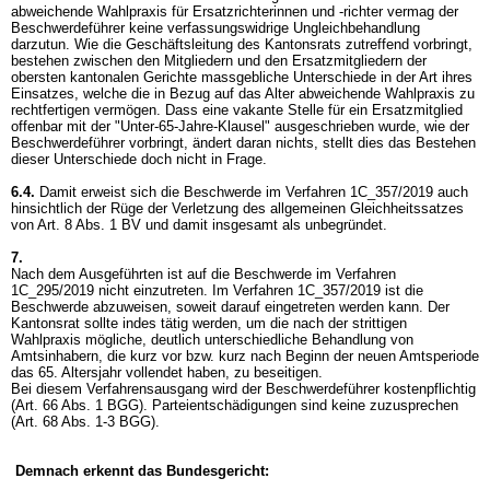
abweichende Wahlpraxis für Ersatzrichterinnen und -richter vermag der
Beschwerdeführer keine verfassungswidrige Ungleichbehandlung
darzutun. Wie die Geschäftsleitung des Kantonsrats zutreffend vorbringt,
bestehen zwischen den Mitgliedern und den Ersatzmitgliedern der
obersten kantonalen Gerichte massgebliche Unterschiede in der Art ihres
Einsatzes, welche die in Bezug auf das Alter abweichende Wahlpraxis zu
rechtfertigen vermögen. Dass eine vakante Stelle für ein Ersatzmitglied
offenbar mit der "Unter-65-Jahre-Klausel" ausgeschrieben wurde, wie der
Beschwerdeführer vorbringt, ändert daran nichts, stellt dies das Bestehen
dieser Unterschiede doch nicht in Frage.
6.4.
Damit erweist sich die Beschwerde im Verfahren 1C_357/2019 auch
hinsichtlich der Rüge der Verletzung des allgemeinen Gleichheitssatzes
von
Art. 8 Abs. 1 BV
und damit insgesamt als unbegründet.
7.
Nach dem Ausgeführten ist auf die Beschwerde im Verfahren
1C_295/2019 nicht einzutreten. Im Verfahren 1C_357/2019 ist die
Beschwerde abzuweisen, soweit darauf eingetreten werden kann. Der
Kantonsrat sollte indes tätig werden, um die nach der strittigen
Wahlpraxis mögliche, deutlich unterschiedliche Behandlung von
Amtsinhabern, die kurz vor bzw. kurz nach Beginn der neuen Amtsperiode
das 65. Altersjahr vollendet haben, zu beseitigen.
Bei diesem Verfahrensausgang wird der Beschwerdeführer kostenpflichtig
(
Art. 66 Abs. 1 BGG
). Parteientschädigungen sind keine zuzusprechen
(
Art. 68 Abs. 1-3 BGG
).
Demnach erkennt das Bundesgericht: