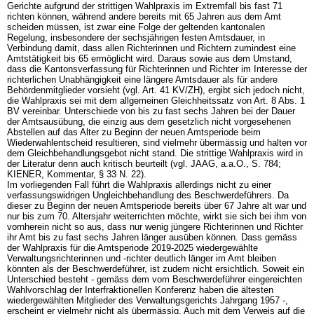
Gerichte aufgrund der strittigen Wahlpraxis im Extremfall bis fast 71
richten können, während andere bereits mit 65 Jahren aus dem Amt
scheiden müssen, ist zwar eine Folge der geltenden kantonalen
Regelung, insbesondere der sechsjährigen festen Amtsdauer, in
Verbindung damit, dass allen Richterinnen und Richtern zumindest eine
Amtstätigkeit bis 65 ermöglicht wird. Daraus sowie aus dem Umstand,
dass die Kantonsverfassung für Richterinnen und Richter im Interesse der
richterlichen Unabhängigkeit eine längere Amtsdauer als für andere
Behördenmitglieder vorsieht (vgl.
Art. 41 KV/ZH
), ergibt sich jedoch nicht,
die Wahlpraxis sei mit dem allgemeinen Gleichheitssatz von
Art. 8 Abs. 1
BV
vereinbar. Unterschiede von bis zu fast sechs Jahren bei der Dauer
der Amtsausübung, die einzig aus dem gesetzlich nicht vorgesehenen
Abstellen auf das Alter zu Beginn der neuen Amtsperiode beim
Wiederwahlentscheid resultieren, sind vielmehr übermässig und halten vor
dem Gleichbehandlungsgebot nicht stand. Die strittige Wahlpraxis wird in
der Literatur denn auch kritisch beurteilt (vgl. JAAG, a.a.O., S. 784;
KIENER, Kommentar, § 33 N. 22).
Im vorliegenden Fall führt die Wahlpraxis allerdings nicht zu einer
verfassungswidrigen Ungleichbehandlung des Beschwerdeführers. Da
dieser zu Beginn der neuen Amtsperiode bereits über 67 Jahre alt war und
nur bis zum 70. Altersjahr weiterrichten möchte, wirkt sie sich bei ihm von
vornherein nicht so aus, dass nur wenig jüngere Richterinnen und Richter
ihr Amt bis zu fast sechs Jahren länger ausüben können. Dass gemäss
der Wahlpraxis für die Amtsperiode 2019-2025 wiedergewählte
Verwaltungsrichterinnen und -richter deutlich länger im Amt bleiben
könnten als der Beschwerdeführer, ist zudem nicht ersichtlich. Soweit ein
Unterschied besteht - gemäss dem vom Beschwerdeführer eingereichten
Wahlvorschlag der Interfraktionellen Konferenz haben die ältesten
wiedergewählten Mitglieder des Verwaltungsgerichts Jahrgang 1957 -,
erscheint er vielmehr nicht als übermässig. Auch mit dem Verweis auf die