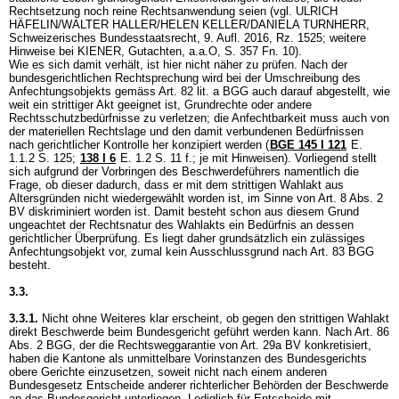
Rechtsetzung noch reine Rechtsanwendung seien (vgl. ULRICH
HÄFELIN/WALTER HALLER/HELEN KELLER/DANIELA TURNHERR,
Schweizerisches Bundesstaatsrecht, 9. Aufl. 2016, Rz. 1525; weitere
Hinweise bei KIENER, Gutachten, a.a.O, S. 357 Fn. 10).
Wie es sich damit verhält, ist hier nicht näher zu prüfen. Nach der
bundesgerichtlichen Rechtsprechung wird bei der Umschreibung des
Anfechtungsobjekts gemäss
Art. 82 lit. a BGG
auch darauf abgestellt, wie
weit ein strittiger Akt geeignet ist, Grundrechte oder andere
Rechtsschutzbedürfnisse zu verletzen; die Anfechtbarkeit muss auch von
der materiellen Rechtslage und den damit verbundenen Bedürfnissen
nach gerichtlicher Kontrolle her konzipiert werden (
BGE 145 I 121
E.
1.1.2 S. 125
;
138 I 6
E. 1.2 S. 11 f.; je mit Hinweisen). Vorliegend stellt
sich aufgrund der Vorbringen des Beschwerdeführers namentlich die
Frage, ob dieser dadurch, dass er mit dem strittigen Wahlakt aus
Altersgründen nicht wiedergewählt worden ist, im Sinne von
Art. 8 Abs. 2
BV
diskriminiert worden ist. Damit besteht schon aus diesem Grund
ungeachtet der Rechtsnatur des Wahlakts ein Bedürfnis an dessen
gerichtlicher Überprüfung. Es liegt daher grundsätzlich ein zulässiges
Anfechtungsobjekt vor, zumal kein Ausschlussgrund nach
Art. 83 BGG
besteht.
3.3.
3.3.1.
Nicht ohne Weiteres klar erscheint, ob gegen den strittigen Wahlakt
direkt Beschwerde beim Bundesgericht geführt werden kann. Nach
Art. 86
Abs. 2 BGG
, der die Rechtsweggarantie von
Art. 29a BV
konkretisiert,
haben die Kantone als unmittelbare Vorinstanzen des Bundesgerichts
obere Gerichte einzusetzen, soweit nicht nach einem anderen
Bundesgesetz Entscheide anderer richterlicher Behörden der Beschwerde
an das Bundesgericht unterliegen. Lediglich für Entscheide mit