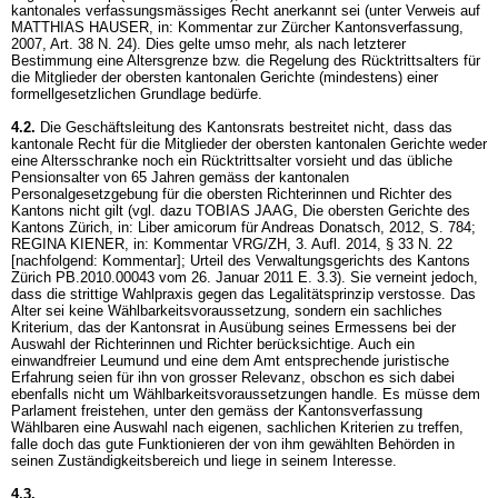
kantonales verfassungsmässiges Recht anerkannt sei (unter Verweis auf
MATTHIAS HAUSER, in: Kommentar zur Zürcher Kantonsverfassung,
2007, Art. 38 N. 24). Dies gelte umso mehr, als nach letzterer
Bestimmung eine Altersgrenze bzw. die Regelung des Rücktrittsalters für
die Mitglieder der obersten kantonalen Gerichte (mindestens) einer
formellgesetzlichen Grundlage bedürfe.
4.2.
Die Geschäftsleitung des Kantonsrats bestreitet nicht, dass das
kantonale Recht für die Mitglieder der obersten kantonalen Gerichte weder
eine Altersschranke noch ein Rücktrittsalter vorsieht und das übliche
Pensionsalter von 65 Jahren gemäss der kantonalen
Personalgesetzgebung für die obersten Richterinnen und Richter des
Kantons nicht gilt (vgl. dazu TOBIAS JAAG, Die obersten Gerichte des
Kantons Zürich, in: Liber amicorum für Andreas Donatsch, 2012, S. 784;
REGINA KIENER, in: Kommentar VRG/ZH, 3. Aufl. 2014, § 33 N. 22
[nachfolgend: Kommentar]; Urteil des Verwaltungsgerichts des Kantons
Zürich PB.2010.00043 vom 26. Januar 2011 E. 3.3). Sie verneint jedoch,
dass die strittige Wahlpraxis gegen das Legalitätsprinzip verstosse. Das
Alter sei keine Wählbarkeitsvoraussetzung, sondern ein sachliches
Kriterium, das der Kantonsrat in Ausübung seines Ermessens bei der
Auswahl der Richterinnen und Richter berücksichtige. Auch ein
einwandfreier Leumund und eine dem Amt entsprechende juristische
Erfahrung seien für ihn von grosser Relevanz, obschon es sich dabei
ebenfalls nicht um Wählbarkeitsvoraussetzungen handle. Es müsse dem
Parlament freistehen, unter den gemäss der Kantonsverfassung
Wählbaren eine Auswahl nach eigenen, sachlichen Kriterien zu treffen,
falle doch das gute Funktionieren der von ihm gewählten Behörden in
seinen Zuständigkeitsbereich und liege in seinem Interesse.
4.3.