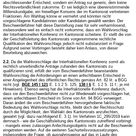
abschliessender Entscheid, sondern ein Antrag sui generis, dem keine
Rechtsverbindlichkeit zukomme. Er sei lediglich eine übereinstimmende
Willenskundgabe, ein freiwilliger Konsens der im Kantonsrat vertretenen
Fraktionen. Am Wahltag könne er vermehrt und könnten nicht
vorgeschlagene Kandidatinnen oder Kandidaten gewählt werden. Der
Beschwerdeführer hält diese Darstellung zwar für sehr verharmlosend,
insbesondere weil es einfach nicht vorkomme, dass ein Wahlvorschlag
der Interfraktionellen Konferenz im Kantonsrat scheitere. Er stellt die von
der Geschäftsleitung des Kantonsrats vorgenommene rechtliche
Qualifikation des Wahlvorschlags jedoch nicht substanziiert in Frage.
Aufgrund seiner Vorbringen besteht daher kein Anlass, von dieser
Beurteilung abzuweichen.
2.2.
Da die Wahlvorschläge der Interfraktionellen Konferenz somit als
rechtlich unverbindliche Anträge zuhanden des Kantonsrats zu
qualifizieren sind, erfüllt der vom Beschwerdeführer beanstandete
Wahlvorschlag die Anforderungen an einen anfechtbaren Entscheid in
einer Angelegenheit des öffentlichen Rechts gemäss
Art. 82 lit. a BGG
nicht (vgl.
BGE 145 I 121
E. 1.1.2 S. 125
;
138 I 6
E. 1.2 S. 11 f.; je mit
Hinweisen). Ebenso wenig hat die Interfraktionelle Konferenz dadurch,
dass sie den Beschwerdeführer nicht zur Wiederwahl vorgeschlagen hat,
einen anfechtbaren Entscheid im Sinne von
Art. 94 BGG
verweigert.
Daran ändert die vom Beschwerdeführer hervorgehobene faktische
Bedeutung des Wahlvorschlags nichts, bleibt doch der Rechtsschutz
durch die Möglichkeit, den Wahlakt des Kantonsrats anzufechten,
gewahrt (vgl. dazu nachfolgend E. 3.1). Im Verfahren 1C_295/2019 kann
demnach - wie die Geschäftsleitung des Kantonsrats zutreffend vorbringt
- mangels eines zulässigen Anfechtungsobjekts nicht auf die Beschwerde
eingetreten werden. Auf die weiteren Sachurteilsvoraussetzungen,
insbesondere die Frage, ob ausnahmsweise auf das in Laufe des