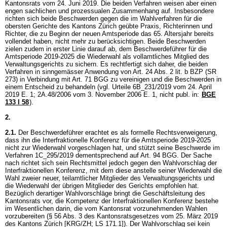
Kantonsrats vom 24. Juni 2019. Die beiden Verfahren weisen aber einen
engen sachlichen und prozessualen Zusammenhang auf. Insbesondere
richten sich beide Beschwerden gegen die im Wahlverfahren für die
obersten Gerichte des Kantons Zürich geübte Praxis, Richterinnen und
Richter, die zu Beginn der neuen Amtsperiode das 65. Altersjahr bereits
vollendet haben, nicht mehr zu berücksichtigen. Beide Beschwerden
zielen zudem in erster Linie darauf ab, dem Beschwerdeführer für die
Amtsperiode 2019-2025 die Wiederwahl als vollamtliches Mitglied des
Verwaltungsgerichts zu sichern. Es rechtfertigt sich daher, die beiden
Verfahren in sinngemässer Anwendung von
Art. 24 Abs. 2 lit. b BZP
(SR
273) in Verbindung mit
Art. 71 BGG
zu vereinigen und die Beschwerden in
einem Entscheid zu behandeln (vgl. Urteile 6B_231/2019 vom 24. April
2019 E. 1; 2A.48/2006 vom 3. November 2006 E. 1, nicht publ. in:
BGE
133 I 58
).
2.
2.1.
Der Beschwerdeführer erachtet es als formelle Rechtsverweigerung,
dass ihn die Interfraktionelle Konferenz für die Amtsperiode 2019-2025
nicht zur Wiederwahl vorgeschlagen hat, und stützt seine Beschwerde im
Verfahren 1C_295/2019 dementsprechend auf
Art. 94 BGG
. Der Sache
nach richtet sich sein Rechtsmittel jedoch gegen den Wahlvorschlag der
Interfraktionellen Konferenz, mit dem diese anstelle seiner Wiederwahl die
Wahl zweier neuer, teilamtlicher Mitglieder des Verwaltungsgerichts und
die Wiederwahl der übrigen Mitglieder des Gerichts empfohlen hat.
Bezüglich derartiger Wahlvorschläge bringt die Geschäftsleitung des
Kantonsrats vor, die Kompetenz der Interfraktionellen Konferenz bestehe
im Wesentlichen darin, die vom Kantonsrat vorzunehmenden Wahlen
vorzubereiten (§ 56 Abs. 3 des Kantonsratsgesetzes vom 25. März 2019
des Kantons Zürich [KRG/ZH; LS 171.1]). Der Wahlvorschlag sei kein