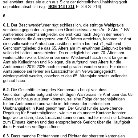
sei erwähnt, dass sie auch aus Sicht der richterlichen Unabhängigkeit
unproblematisch ist (vgl.
BGE 143 I 211
E. 3.4 S. 214).
6.
6.1.
Der Beschwerdeführer rügt schliesslich, die strittige Wahlpraxis
verstosse gegen den allgemeinen Gleichheitssatz von
Art. 8 Abs. 1 BV
.
Amtierende Gerichtsmitglieder, die erst kurz nach Beginn der neuen
Amtsperiode die Altersgrenze von 65 Jahren erreichten, könnten ihr Amt
eine volle weitere Amtsdauer ausüben, mithin bis fast 71, während
Gerichtsmitglieder, die das 65. Altersjahr im erwähnten Zeitpunkt bereits
vollendet hätten, ausschieden. Da er lediglich bis zum 70. Altersjahr
weiterrichten wolle, bliebe er bei einer Wiederwahl auch nicht länger im
Amt als Kolleginnen und Kollegen, die aufgrund ihres Alters für die
Amtsperiode 2019-2025 noch einmal gewählt worden seien. Für diese
Amtsperiode sei ferner ein Ersatzrichter am Verwaltungsgericht
wiedergewählt worden, obschon er das 65. Altersjahr bereits vollendet
gehabt habe.
6.2.
Die Geschäftsleitung des Kantonsrats bringt vor, dass
Gerichtsmitglieder aufgrund der strittigen Wahlpraxis ihr Amt über das 65.
Altersjahr hinaus ausüben könnten, sei eine Folge der sechsjährigen
festen Amtsperiode und werde im Interesse der richterlichen
Unabhängigkeit in Kauf genommen. Der Grund für die abweichende
Regelung für Ersatzmitglieder - wie sie auch andere Kantone kennten -
liege weiter darin, dass Ersatzrichterinnen und -richter meist nur fallweise
zum Einsatz kämen und das entsprechende Gericht über die Häufigkeit
ihres Einsatzes verfügen könne.
6.3.
Dass manche Richterinnen und Richter der obersten kantonalen