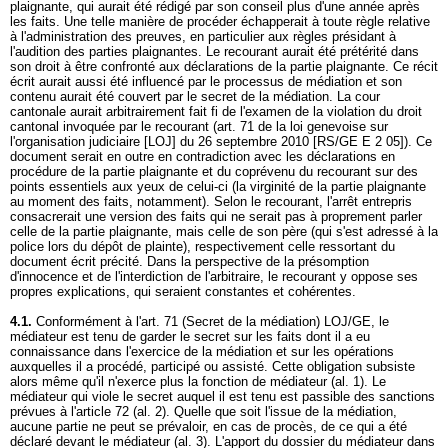
plaignante, qui aurait été rédigé par son conseil plus d'une année après
les faits. Une telle manière de procéder échapperait à toute règle relative
à l'administration des preuves, en particulier aux règles présidant à
l'audition des parties plaignantes. Le recourant aurait été prétérité dans
son droit à être confronté aux déclarations de la partie plaignante. Ce récit
écrit aurait aussi été influencé par le processus de médiation et son
contenu aurait été couvert par le secret de la médiation. La cour
cantonale aurait arbitrairement fait fi de l'examen de la violation du droit
cantonal invoquée par le recourant (art. 71 de la loi genevoise sur
l'organisation judiciaire [LOJ] du 26 septembre 2010 [RS/GE E 2 05]). Ce
document serait en outre en contradiction avec les déclarations en
procédure de la partie plaignante et du coprévenu du recourant sur des
points essentiels aux yeux de celui-ci (la virginité de la partie plaignante
au moment des faits, notamment). Selon le recourant, l'arrêt entrepris
consacrerait une version des faits qui ne serait pas à proprement parler
celle de la partie plaignante, mais celle de son père (qui s'est adressé à la
police lors du dépôt de plainte), respectivement celle ressortant du
document écrit précité. Dans la perspective de la présomption
d'innocence et de l'interdiction de l'arbitraire, le recourant y oppose ses
propres explications, qui seraient constantes et cohérentes.
4.1.
Conformément à l'art. 71 (Secret de la médiation) LOJ/GE, le
médiateur est tenu de garder le secret sur les faits dont il a eu
connaissance dans l'exercice de la médiation et sur les opérations
auxquelles il a procédé, participé ou assisté. Cette obligation subsiste
alors même qu'il n'exerce plus la fonction de médiateur (al. 1). Le
médiateur qui viole le secret auquel il est tenu est passible des sanctions
prévues à l'article 72 (al. 2). Quelle que soit l'issue de la médiation,
aucune partie ne peut se prévaloir, en cas de procès, de ce qui a été
déclaré devant le médiateur (al. 3). L'apport du dossier du médiateur dans