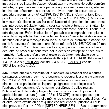
instructions de l'autorité d'appel. Quant aux motivations de cette dernière
autorité, on peut relever que la partie plaignante eût, sans doute, été bien
inspirée de présenter ses conclusions civiles avant la clôture de la
procédure préliminaire (PAREIN/RUTSCHMANN, in Commentaire Droit
pénal et justice des mineurs, 2018, no 168
ad
art. 20 PPMin
). Mais dans
la mesure où elle ne l'a pas fait et où l'autorité de première instance n'est
pas intervenue préalablement, la cour cantonale entendait, en invitant le
Tribunal des mineurs à statuer complémentairement, parer au risque d'un
déni de justice. Enfin, la situation n'apparaît pas comparable non plus à
celle dans laquelle la direction de la procédure d'une autorité de deuxième
instance qui a déjà renvoyé la cause à l'autorité de première instance, se
saisit à nouveau d'office de la procédure (cf. arrêt 6B_165/2020 du 20 mai
2020 consid. 3.2.2). Dans ces conditions, on peut exclure, sur la base
des faits de procédure constatés par la décision entreprise et des griefs
formulés, l'existence d'un vice si grave et aisément décelable que la
nullité absolue doive être constatée d'office (cf.
ATF 144 IV 362
consid.
1.4.3 p. 367 s.;
130 II 249
consid. 2.4 p. 257;
129 I 361
consid. 2.1 p.
363 et les arrêts cités).
2.5.
Il reste encore à examiner si la manière de procéder des autorités
cantonales a conduit, comme le soutient le recourant, à une violation de
l'
art. 20 al. 2 PPMin
. Conformément à cette disposition, sauf
circonstances particulières, la partie plaignante ne participe pas à
l'audience de jugement. Cette norme, qui déroge à celles réglant
l'intervention de la partie plaignante dans la procédure de jugement
applicable aux majeurs (cf.
art. 122 et 123 CPP
), n'est cependant pas
absolue puisqu'elle réserve elle-même les circonstances particulières. Par
ailleurs, cette exclusion n'est qu'une conséquence du principe du huis
clos prévu par l'
art. 14 PPMin
(DIETER HEBEISEN, in Basler Kommentar