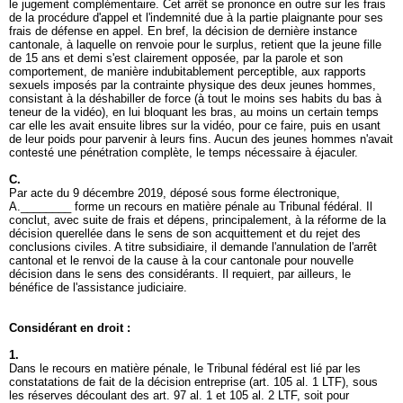
le jugement complémentaire. Cet arrêt se prononce en outre sur les frais
de la procédure d'appel et l'indemnité due à la partie plaignante pour ses
frais de défense en appel. En bref, la décision de dernière instance
cantonale, à laquelle on renvoie pour le surplus, retient que la jeune fille
de 15 ans et demi s'est clairement opposée, par la parole et son
comportement, de manière indubitablement perceptible, aux rapports
sexuels imposés par la contrainte physique des deux jeunes hommes,
consistant à la déshabiller de force (à tout le moins ses habits du bas à
teneur de la vidéo), en lui bloquant les bras, au moins un certain temps
car elle les avait ensuite libres sur la vidéo, pour ce faire, puis en usant
de leur poids pour parvenir à leurs fins. Aucun des jeunes hommes n'avait
contesté une pénétration complète, le temps nécessaire à éjaculer.
C.
Par acte du 9 décembre 2019, déposé sous forme électronique,
A.________ forme un recours en matière pénale au Tribunal fédéral. Il
conclut, avec suite de frais et dépens, principalement, à la réforme de la
décision querellée dans le sens de son acquittement et du rejet des
conclusions civiles. A titre subsidiaire, il demande l'annulation de l'arrêt
cantonal et le renvoi de la cause à la cour cantonale pour nouvelle
décision dans le sens des considérants. Il requiert, par ailleurs, le
bénéfice de l'assistance judiciaire.
Considérant en droit :
1.
Dans le recours en matière pénale, le Tribunal fédéral est lié par les
constatations de fait de la décision entreprise (
art. 105 al. 1 LTF
), sous
les réserves découlant des art. 97 al. 1 et 105 al. 2 LTF, soit pour