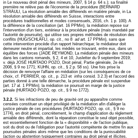
in Le nouveau droit pénal des mineurs, 2007, § 14 p. 64 s.); sa finalité
première ne relève pas de l'économie de la procédure (BERNARD
STRÄULI, La résolution amiable des différends en matière pénale, in La
résolution amiable des différends en Suisse, interactions entre
procédures traditionnelles et modes consensuels, 2016, ch. 1 p. 100). A
la différence de la conciliation (
art. 16 PPMin
), la médiation repose sur
l'intervention d'un tiers, extérieur à la procédure pénale (mais mandaté par
l'autorité de poursuite), qui utilise ses propres méthodes de résolution des
conflits (HUG/SCHLÄFLI, op. cit., no 8
ad
art. 17 PPMin
), sans que
cette intervention procède d'un rapport hiérarchique; le médiateur doit
demeurer neutre et impartial, les médiés se trouvant, entre eux, dans un
équilibre des forces (JADE REYMOND, La médiation pénale des mineurs
dans les cantons romands, § 2, 4 et 10, Jusletter du 9 septembre 2019;
v. déjà JOSÉ HURTADO POZO, Droit pénal, Partie générale, 2e éd.
2008, § 9 no 1771; KUHN, op. cit., § 2 p. 58 ss). Une fois prise la
décision de renvoyer l'affaire en médiation (sur les conséquences de ce
choix, cf. PERRIER, op. cit., p. 213 et
infra
consid. 3.2.3) et l'accord des
parties donné à une telle démarche, la procédure pénale est suspendue
(
art. 17 al. 1 PPMin
); la médiation se poursuit en marge de la justice
pénale (HURTADO POZO, op. cit., § 9 no 1772).
3.2.2.
Si les infractions de peu de gravité ont pu apparaître comme
censées constituer un objet privilégié de la médiation afin d'alléger la
justice pénale de ces procédures (HURTADO POZO, op. cit., § 9 no
1774), en droit pénal, concrètement, le champ d'application du règlement
amiable des différends, dont la réparation constitue le seul objet possible,
est essentiellement fonction de la « disponibilité » de l'action publique,
soit du droit ou de l'obligation pour l'autorité compétente de mettre fin aux
poursuites pénales alors même que les conditions de la punissabilité
(action ou abstention typiquement contraires au droit pénal et illicites,