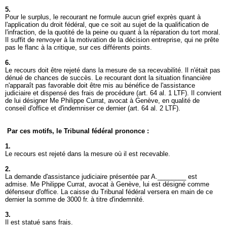
5.
Pour le surplus, le recourant ne formule aucun grief exprès quant à
l'application du droit fédéral, que ce soit au sujet de la qualification de
l'infraction, de la quotité de la peine ou quant à la réparation du tort moral.
Il suffit de renvoyer à la motivation de la décision entreprise, qui ne prête
pas le flanc à la critique, sur ces différents points.
6.
Le recours doit être rejeté dans la mesure de sa recevabilité. Il n'était pas
dénué de chances de succès. Le recourant dont la situation financière
n'apparaît pas favorable doit être mis au bénéfice de l'assistance
judiciaire et dispensé des frais de procédure (
art. 64 al. 1 LTF
). Il convient
de lui désigner Me Philippe Currat, avocat à Genève, en qualité de
conseil d'office et d'indemniser ce dernier (
art. 64 al. 2 LTF
).
Par ces motifs, le Tribunal fédéral prononce :
1.
Le recours est rejeté dans la mesure où il est recevable.
2.
La demande d'assistance judiciaire présentée par A.________ est
admise. Me Philippe Currat, avocat à Genève, lui est désigné comme
défenseur d'office. La caisse du Tribunal fédéral versera en main de ce
dernier la somme de 3000 fr. à titre d'indemnité.
3.
Il est statué sans frais.