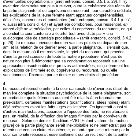
d'éventuelles dégradations » (arrêt entrepris, consid. 3.5.1 p. 29). Il n'y
avait rien d'arbitraire non plus à relever, outre la cohérence des récits de
la partie plaignante et du coprévenu du recourant, leur caractère crédible,
les explications de la jeune femme étant apparues compréhensibles,
détaillées, cohérentes et constantes (arrêt entrepris, consid. 3.4.1 p. 27;
v. aussi infra consid. 4.4) et ayant été corroborées, pour l'essentiel,
en
amont déjà de la médiation
, par celles du coprévenu du recourant, ce qui
a conduit la cour cantonale à écarter tout aveu dicté par « une
quelconque idée de stratégie procédurale » (arrêt entrepris, consid. 3.4.2
p. 28). Le recourant invoque donc en vain les projets de départ de son
ami et la relation de ce dernier avec la partie plaignante. Il s'ensuit que,
dans la mesure où il est recevable, le grief du recourant, qui procède
d'une large rediscussion de toute la matière probatoire, n'est pas de
nature non plus à démontrer que sa condamnation reposerait sur une
appréciation insoutenable des preuves administrées, singulièrement les
explications de l'intimée et du coprévenu du recourant, ou qu'elle
sanctionnerait l'exercice par ce dernier de ses droits de procédure.
4.
Le recourant reproche enfin à la cour cantonale de n'avoir pas établi de
manière complète la situation psychologique de la partie plaignante, soit
en particulier quels éléments auraient été relatifs à un traumatisme
préexistant, certaines manifestations (scarifications, idées noires) étant
déjà présentes avant les faits jugés en l'espèce. On ignorerait aussi si
d'autres manifestations, apparues à l'époque des faits, ne résulteraient
pas, en réalité, de la diffusion des images filmées par le coprévenu du
recourant. Selon ce dernier, l'audition EVIG [Enfant victime d'infraction
grave] de la partie plaignante serait inexploitable et ne permettrait pas de
retenir une version claire et cohérente, de sorte que celle retenue par la
cour cantonale reposerait essentiellement sur un récit écrit de la partie