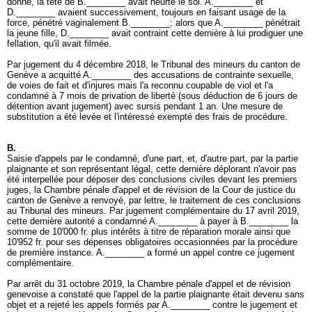
donné, la tête de B.________ avait heurté le sol. A.________ et
D.________ avaient successivement, toujours en faisant usage de la
force, pénétré vaginalement B.________; alors que A.________ pénétrait
la jeune fille, D.________ avait contraint cette dernière à lui prodiguer une
fellation, qu'il avait filmée.
Par jugement du 4 décembre 2018, le Tribunal des mineurs du canton de
Genève a acquitté A.________ des accusations de contrainte sexuelle,
de voies de fait et d'injures mais l'a reconnu coupable de viol et l'a
condamné à 7 mois de privation de liberté (sous déduction de 6 jours de
détention avant jugement) avec sursis pendant 1 an. Une mesure de
substitution a été levée et l'intéressé exempté des frais de procédure.
B.
Saisie d'appels par le condamné, d'une part, et, d'autre part, par la partie
plaignante et son représentant légal, cette dernière déplorant n'avoir pas
été interpellée pour déposer des conclusions civiles devant les premiers
juges, la Chambre pénale d'appel et de révision de la Cour de justice du
canton de Genève a renvoyé, par lettre, le traitement de ces conclusions
au Tribunal des mineurs. Par jugement complémentaire du 17 avril 2019,
cette dernière autorité a condamné A.________ à payer à B.________ la
somme de 10'000 fr. plus intérêts à titre de réparation morale ainsi que
10'952 fr. pour ses dépenses obligatoires occasionnées par la procédure
de première instance. A.________ a formé un appel contre ce jugement
complémentaire.
Par arrêt du 31 octobre 2019, la Chambre pénale d'appel et de révision
genevoise a constaté que l'appel de la partie plaignante était devenu sans
objet et a rejeté les appels formés par A.________ contre le jugement et