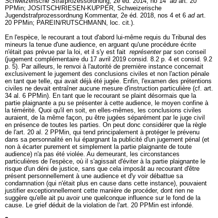
Schweizerische Strafprozessordnung, 2e éd. 2014, no 14
ad
art. 20
PPMin
; JOSITSCH/RIESEN-KUPPER, Schweizerische
Jugendstrafprozessordnung Kommentar, 2e éd. 2018, nos 4 et 6
ad
art.
20 PPMin
; PAREIN/RUTSCHMANN, loc. cit.).
En l'espèce, le recourant a tout d'abord lui-même requis du Tribunal des
mineurs la tenue d'une audience, en arguant qu'une procédure écrite
n'était pas prévue par la loi, et il s'y est fait
représenter
par son conseil
(jugement complémentaire du 17 avril 2019 consid. 8.2 p. 4 et consid. 9.2
p. 5). Par ailleurs, le renvoi à l'autorité de première instance concernait
exclusivement le jugement des conclusions civiles et non l'action pénale
en tant que telle, qui avait déjà été jugée. Enfin, l'examen des prétentions
civiles ne devait entraîner aucune mesure d'instruction particulière (cf.
art.
34 al. 6 PPMin
). En tant que le recourant se plaint désormais que la
partie plaignante a pu se présenter à cette audience, le moyen confine à
la témérité. Quoi qu'il en soit, en elles-mêmes, les conclusions civiles
auraient, de la même façon, pu être jugées séparément par le juge civil
en présence de toutes les parties. On peut donc considérer que la règle
de l'
art. 20 al. 2 PPMin
, qui tend principalement à protéger le prévenu
dans sa personnalité en lui épargnant la publicité d'un jugement pénal (et
non à écarter purement et simplement la partie plaignante de toute
audience) n'a pas été violée. Au demeurant, les circonstances
particulières de l'espèce, où il s'agissait d'éviter à la partie plaignante le
risque d'un déni de justice, sans que cela imposât au recourant d'être
présent personnellement à une audience et d'y voir débattue sa
condamnation (qui n'était plus en cause dans cette instance), pouvaient
justifier exceptionnellement cette manière de procéder, dont rien ne
suggère qu'elle ait pu avoir une quelconque influence sur le fond de la
cause. Le grief déduit de la violation de l'
art. 20 PPMin
est infondé.