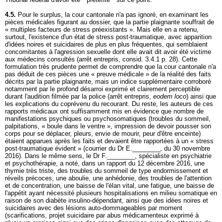
4.5.
Pour le surplus, la cour cantonale n'a pas ignoré, en examinant les
pièces médicales figurant au dossier, que la partie plaignante souffrait de
« multiples facteurs de stress préexistants ». Mais elle en a retenu,
surtout, l'existence d'un état de stress post-traumatique, avec apparition
d'idées noires et suicidaires de plus en plus fréquentes, qui semblaient
concomitantes à l'agression sexuelle dont elle avait dit avoir été victime
aux médecins consultés (arrêt entrepris, consid. 3.4.1 p. 28). Cette
formulation très prudente permet de comprendre que la cour cantonale n'a
pas déduit de ces pièces une « preuve médicale » de la réalité des faits
décrits par la partie plaignante, mais un indice supplémentaire corroboré
notamment par le profond désarroi exprimé et clairement perceptible
durant l'audition filmée par la police (arrêt entrepris,
eodem loco
) ainsi que
les explications du coprévenu du recourant. Du reste, les auteurs de ces
rapports médicaux ont suffisamment mis en évidence que nombre de
manifestations psychiques ou psychosomatiques (troubles du sommeil,
palpitations, « boule dans le ventre », impression de devoir pousser son
corps pour se déplacer, pleurs, envie de mourir, peur d'être enceinte)
étaient apparues après les faits et devaient être rapportées à un « stress
post-traumatique évident » (courrier du Dr E.________, du 30 novembre
2016). Dans le même sens, le Dr F.________, spécialiste en psychiatrie
et psychothérapie, a noté, dans un rapport du 12 décembre 2016, une
thymie très triste, des troubles du sommeil de type endormissement et
réveils précoces, une aboulie, une anhédonie, des troubles de l'attention
et de concentration, une baisse de l'élan vital, une fatigue, une baisse de
l'appétit ayant nécessité plusieurs hospitalisations en milieu somatique en
raison de son diabète insulino-dépendant, ainsi que des idées noires et
suicidaires avec des lésions auto-dommageables par moment
(scarifications, projet suicidaire par abus médicamenteux exprimé à