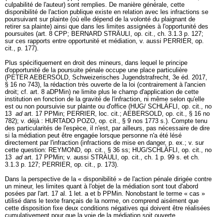
culpabilité de l'auteur) sont remplies. De manière générale, cette
disponibilité de l'action publique existe en relation avec les infractions se
poursuivant sur plainte (où elle dépend de la volonté du plaignant de
retirer sa plainte) ainsi que dans les limites assignées à l'opportunité des
poursuites (
art. 8 CPP
; BERNARD STRÄULI, op. cit., ch. 3.1.3 p. 127;
sur ces rapports entre opportunité et médiation, v. aussi PERRIER, op.
cit., p. 177).
Plus spécifiquement en droit des mineurs, dans lequel le principe
d'opportunité de la poursuite pénale occupe une place particulière
(PETER AEBERSOLD, Schweizerisches Jugendstrafrecht, 3e éd. 2017,
§ 16 no 743), la rédaction très ouverte de la loi (contrairement à l'ancien
droit; cf. art. 8 aDPMin) ne limite plus le champ d'application de cette
institution en fonction de la gravité de l'infraction, ni même selon qu'elle
est ou non poursuivie sur plainte ou d'office (HUG/ SCHLÄFLI, op. cit., no
13
ad
art. 17 PPMin
; PERRIER, loc. cit.; AEBERSOLD, op. cit., § 16 no
782); v. déjà : HURTADO POZO, op. cit., § 9 nos 1773 s.). Compte tenu
des particularités de l'espèce, il n'est, par ailleurs, pas nécessaire de dire
si la médiation peut être engagée lorsque personne n'a été lésé
directement par l'infraction (infractions de mise en danger, p. ex.; v. sur
cette question: REYMOND, op. cit., § 36 ss; HUG/SCHLÄFLI, op. cit., no
13
ad
art. 17 PPMin
; v. aussi STRÄULI, op. cit., ch. 1 p. 99 s. et ch.
3.1.3 p. 127; PERRIER, op. cit., p. 173).
Dans la perspective de la « disponibilité » de l'action pénale dirigée contre
un mineur, les limites quant à l'objet de la médiation sont tout d'abord
posées par l'
art. 17 al. 1 let. a et b PPMin
. Nonobstant le terme « cas »
utilisé dans le texte français de la norme, on comprend aisément que
cette disposition fixe deux conditions négatives qui doivent être réalisées
cumulativement pour que la voie de la médiation soit ouverte