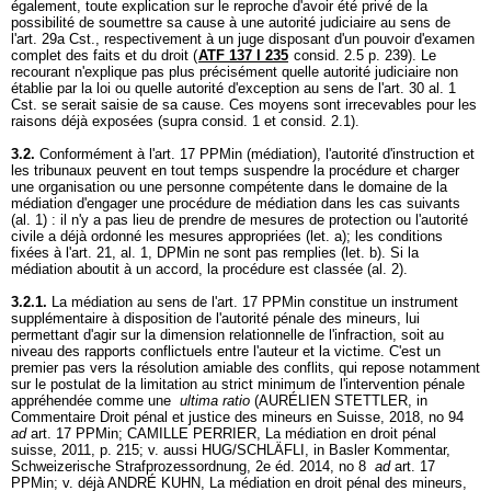
également, toute explication sur le reproche d'avoir été privé de la
possibilité de soumettre sa cause à une autorité judiciaire au sens de
l'
art. 29a Cst.
, respectivement à un juge disposant d'un pouvoir d'examen
complet des faits et du droit (
ATF 137 I 235
consid. 2.5 p. 239). Le
recourant n'explique pas plus précisément quelle autorité judiciaire non
établie par la loi ou quelle autorité d'exception au sens de l'
art. 30 al. 1
Cst.
se serait saisie de sa cause. Ces moyens sont irrecevables pour les
raisons déjà exposées (supra consid. 1 et consid. 2.1).
3.2.
Conformément à l'
art. 17 PPMin
(médiation), l'autorité d'instruction et
les tribunaux peuvent en tout temps suspendre la procédure et charger
une organisation ou une personne compétente dans le domaine de la
médiation d'engager une procédure de médiation dans les cas suivants
(al. 1) : il n'y a pas lieu de prendre de mesures de protection ou l'autorité
civile a déjà ordonné les mesures appropriées (let. a); les conditions
fixées à l'art. 21, al. 1, DPMin ne sont pas remplies (let. b). Si la
médiation aboutit à un accord, la procédure est classée (al. 2).
3.2.1.
La médiation au sens de l'
art. 17 PPMin
constitue un instrument
supplémentaire à disposition de l'autorité pénale des mineurs, lui
permettant d'agir sur la dimension relationnelle de l'infraction, soit au
niveau des rapports conflictuels entre l'auteur et la victime. C'est un
premier pas vers la résolution amiable des conflits, qui repose notamment
sur le postulat de la limitation au strict minimum de l'intervention pénale
appréhendée comme une
ultima ratio
(AURÉLIEN STETTLER, in
Commentaire Droit pénal et justice des mineurs en Suisse, 2018, no 94
ad
art. 17 PPMin
; CAMILLE PERRIER, La médiation en droit pénal
suisse, 2011, p. 215; v. aussi HUG/SCHLÄFLI, in Basler Kommentar,
Schweizerische Strafprozessordnung, 2e éd. 2014, no 8
ad
art. 17
PPMin
; v. déjà ANDRÉ KUHN, La médiation en droit pénal des mineurs,