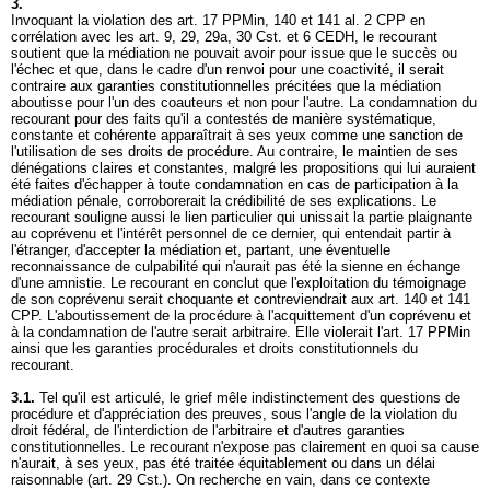
3.
Invoquant la violation des
art. 17 PPMin
, 140 et 141 al. 2 CPP en
corrélation avec les art. 9, 29, 29a, 30 Cst. et 6 CEDH, le recourant
soutient que la médiation ne pouvait avoir pour issue que le succès ou
l'échec et que, dans le cadre d'un renvoi pour une coactivité, il serait
contraire aux garanties constitutionnelles précitées que la médiation
aboutisse pour l'un des coauteurs et non pour l'autre. La condamnation du
recourant pour des faits qu'il a contestés de manière systématique,
constante et cohérente apparaîtrait à ses yeux comme une sanction de
l'utilisation de ses droits de procédure. Au contraire, le maintien de ses
dénégations claires et constantes, malgré les propositions qui lui auraient
été faites d'échapper à toute condamnation en cas de participation à la
médiation pénale, corroborerait la crédibilité de ses explications. Le
recourant souligne aussi le lien particulier qui unissait la partie plaignante
au coprévenu et l'intérêt personnel de ce dernier, qui entendait partir à
l'étranger, d'accepter la médiation et, partant, une éventuelle
reconnaissance de culpabilité qui n'aurait pas été la sienne en échange
d'une amnistie. Le recourant en conclut que l'exploitation du témoignage
de son coprévenu serait choquante et contreviendrait aux
art. 140 et 141
CPP
. L'aboutissement de la procédure à l'acquittement d'un coprévenu et
à la condamnation de l'autre serait arbitraire. Elle violerait l'
art. 17 PPMin
ainsi que les garanties procédurales et droits constitutionnels du
recourant.
3.1.
Tel qu'il est articulé, le grief mêle indistinctement des questions de
procédure et d'appréciation des preuves, sous l'angle de la violation du
droit fédéral, de l'interdiction de l'arbitraire et d'autres garanties
constitutionnelles. Le recourant n'expose pas clairement en quoi sa cause
n'aurait, à ses yeux, pas été traitée équitablement ou dans un délai
raisonnable (
art. 29 Cst.
). On recherche en vain, dans ce contexte