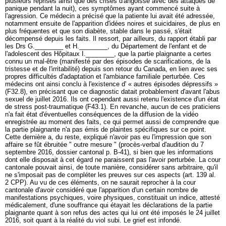
plusieurs reprises ainsi que des crises d'angoisse avec des attaques de
panique pendant la nuit), ces symptômes ayant commencé suite à
l'agression. Ce médecin a précisé que la patiente lui avait été adressée,
notamment ensuite de l'apparition d'idées noires et suicidaires, de plus en
plus fréquentes et que son diabète, stable dans le passé, s'était
décompensé depuis les faits. Il ressort, par ailleurs, du rapport établi par
les Drs G.________ et H.________, du Département de l'enfant et de
l'adolescent des Hôpitaux I.________, que la partie plaignante a certes
connu un mal-être (manifesté par des épisodes de scarifications, de la
tristesse et de l'irritabilité) depuis son retour du Canada, en lien avec ses
propres difficultés d'adaptation et l'ambiance familiale perturbée. Ces
médecins ont ainsi conclu à l'existence d' « autres épisodes dépressifs »
(F32.8), en précisant que ce diagnostic datait probablement d'avant l'abus
sexuel de juillet 2016. Ils ont cependant aussi retenu l'existence d'un état
de stress post-traumatique (F43.1). En revanche, aucun de ces praticiens
n'a fait état d'éventuelles conséquences de la diffusion de la vidéo
enregistrée au moment des faits, ce qui permet aussi de comprendre que
la partie plaignante n'a pas émis de plaintes spécifiques sur ce point.
Cette dernière a, du reste, expliqué n'avoir pas eu l'impression que son
affaire se fût ébruitée " outre mesure " (procès-verbal d'audition du 7
septembre 2016, dossier cantonal p. B-41), si bien que les informations
dont elle disposait à cet égard ne paraissent pas l'avoir perturbée. La cour
cantonale pouvait ainsi, de toute manière, considérer sans arbitraire, qu'il
ne s'imposait pas de compléter les preuves sur ces aspects (
art. 139 al.
2 CPP
). Au vu de ces éléments, on ne saurait reprocher à la cour
cantonale d'avoir considéré que l'apparition d'un certain nombre de
manifestations psychiques, voire physiques, constituait un indice, attesté
médicalement, d'une souffrance qui étayait les déclarations de la partie
plaignante quant à son refus des actes qui lui ont été imposés le 24 juillet
2016, soit quant à la réalité du viol subi. Le grief est infondé.