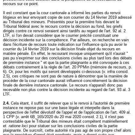
recours sur ce point.
Il est constant que la cour cantonale a informé les parties du renvoi
litigieux en leur envoyant copie de son courrier du 14 février 2019 adressé
au Tribunal des mineurs. Présentés pour la première fois devant le
Tribunal fédéral avec le recours contre la décision au fond, les griefs
dirigés contre ce renvoi seraient ainsi tardifs au regard de l'
art. 92 al. 2
LTF
, si l'on devait considérer que le courrier précité constituait une
décision incidente sur la compétence. Par ailleurs, on recherche en vain
dans l'écriture de recours toute indication sur l'influence qu'a pu avoir le
courrier du 14 février 2019 sur la décision finale objet du recours en
matière pénale. En effet, le recourant invoque uniquement qu'il n'aurait "
pas pu s'exprimer sur des conclusions civiles au plus tard lors des débats
de première instance " et que la partie plaignante a été convoquée à ces
débats contrairement à la règle de l'
art. 20 PPMin
(mémoire de recours, p.
6). Or, pour les motifs qui seront développés ci-dessous (v. infra consid.
2.5), ces critiques ne sont pas de nature à démontrer que la manière de
procéder de la cour cantonale aurait influencé concrètement la décision
finale de dernière instance cantonale. Le recours n'apparaît donc pas
recevable non plus contre la décision incidente au regard de l'
art. 93 al. 3
LTF
.
2.4.
Cela étant, il suffit de relever que si le renvoi à l'autorité de première
instance ne repose pas sur une base légale et interpelle dans la
perspective de l'effet dévolutif de l'appel et de l'application de l'
art. 409 al.
1 CPP
(v. arrêt 6B_165/2020 du 20 mai 2020 consid. 2.1), il n'est pas
contestable que le Tribunal des mineurs était compétent matériellement
et
ratione loci
pour statuer sur les conclusions civiles de la partie
plaignante. De surcroît, cette autorité n'a pas agi de son propre chef alors
que la procédure d'appel était pendante, mais a donné suite aux