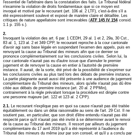
l'essentiel de l'arbitraire dans la constatation des faits. Le Tribunal fédéral
n'examine la violation de droits fondamentaux que si ce moyen est
invoqué et motivé par le recourant (
art. 106 al. 2 LTF
), c'est-à-dire s'il a
été expressément soulevé et exposé de manière claire et détaillée. Les
critiques de nature appellatoire sont irrecevables (
ATF 145 IV 154
consid.
1.1 p. 155 s.).
2.
Invoquant la violation des
art. 6 par. 1 CEDH
, 29 al. 1 et 2, 29a, 30 Cst.,
83 al. 1, 123 al. 2 et 349 CPP, le recourant reproche à la cour cantonale
d'avoir agi sans base légale en suspendant l'examen des appels, puis en
renvoyant la cause au Tribunal des mineurs afin que ce dernier se
prononce complémentairement sur les conclusions civiles. Selon lui, la
cour cantonale n'aurait pas eu d'autre issue que d'annuler le premier
jugement et de renvoyer la cause en entier à l'autorité de première
instance. Il aurait, de la sorte, été privé de la possibilité de s'exprimer sur
les conclusions civiles au plus tard lors des débats de première instance.
La partie plaignante aurait aussi été présente à une audience de jugement
complémentaire du Tribunal des mineurs, alors qu'elle n'aurait pas dû être
citée aux débats de première instance (
art. 20 al. 2 PPMin
),
contrairement à la règle prévalant lorsque la procédure est dirigée contre
une personne majeure (
art. 122 et 123 al. 2 CPP
).
2.1.
Le recourant n'explique pas en quoi sa cause n'aurait pas été traitée
équitablement ou dans un délai raisonnable au sens de l'
art. 29 Cst.
Il ne
soutient pas, en particulier, que son droit d'être entendu n'aurait pas été
respecté parce qu'il n'aurait pas été invité à se déterminer avant le renvoi
de la cause au Tribunal des mineurs. Il ressort par ailleurs du jugement
complémentaire du 17 avril 2019 qu'il a été représenté à l'audience du
Tribunal des mineurs du même jour par son conseil, et qu'il y a conclu par