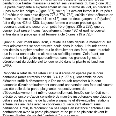
pendant que l'autre intéressé lui retirait ses vêtements du bas (ligne 313).
La partie plaignante a expressément utilisé le terme de viol, en précisant
« pas avec les doigts » (ligne 357), soit qu'ils avaient introduit leurs pénis
à l'intérieur de son sexe (lignes 773 à 774, 782), qu'elle s'était débattue en
faisant « l'asticot » (lignes 411 et 412), que les deux garçons « l'a[vaient]
fait » (lignes 425 et 433). La jeune femme a encore précisé que le
recourant avait une soeur et un petit frère (lignes 235 à 238), que ce
dernier était présent dans l'appartement (ligne 490) et qu'il ne pouvait
entrer dans la pièce qui était fermée à clé (lignes 719 à 720).
Quant au document manuscrit, il relate les faits depuis le moment où les
trois adolescents se sont trouvés seuls dans le salon. Il fournit certes
des détails supplémentaires sur le déroulement des faits, sans toutefois
que la cour cantonale les ait retenus spécifiquement. Cela étant, ce
document ne fait guère que confirmer, dans les grandes lignes, le
déroulement du double viol tel que relaté dans la plainte et l'audition
EVIG.
Rapporté à l'état de fait retenu et à la discussion opérée par la cour
cantonale (arrêt entrepris consid. 3.4.1 p. 27 s.), l'ensemble de ces
éléments suffit à démontrer que l'on ne saurait reprocher à la cour
cantonale d'avoir arbitrairement consacré une version des faits qui n'aurait
pas été celle de la partie plaignante, respectivement de
s'êtreexclusivement, ni même essentiellement, fondée sur le récit écrit
précité ou encore d'avoir considéré de manière insoutenable que d'autres
détails sur la vie intime de la partie plaignante et d'éventuelles relations
antérieures aux faits avec le coprévenu du recourant étaient sans
pertinence. Enfin, le recourant n'a pas requis en instance cantonale une
confrontation avec la partie plaignante et ne peut se plaindre devant le
Tribunal fédéral d'avoir été " prétérité " sur ce point.