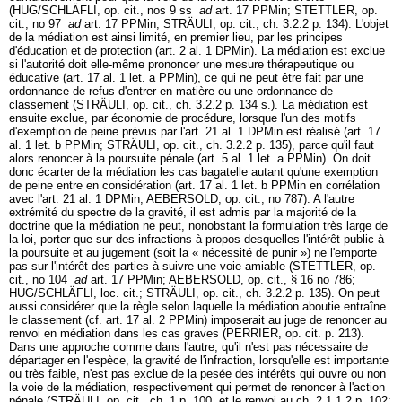
(HUG/SCHLÄFLI, op. cit., nos 9 ss
ad
art. 17 PPMin
; STETTLER, op.
cit., no 97
ad
art. 17 PPMin
; STRÄULI, op. cit., ch. 3.2.2 p. 134). L'objet
de la médiation est ainsi limité, en premier lieu, par les principes
d'éducation et de protection (
art. 2 al. 1 DPMin
). La médiation est exclue
si l'autorité doit elle-même prononcer une mesure thérapeutique ou
éducative (
art. 17 al. 1 let. a PPMin
), ce qui ne peut être fait par une
ordonnance de refus d'entrer en matière ou une ordonnance de
classement (STRÄULI, op. cit., ch. 3.2.2 p. 134 s.). La médiation est
ensuite exclue, par économie de procédure, lorsque l'un des motifs
d'exemption de peine prévus par l'
art. 21 al. 1 DPMin
est réalisé (
art. 17
al. 1 let. b PPMin
; STRÄULI, op. cit., ch. 3.2.2 p. 135), parce qu'il faut
alors renoncer à la poursuite pénale (
art. 5 al. 1 let. a PPMin
). On doit
donc écarter de la médiation les cas bagatelle autant qu'une exemption
de peine entre en considération (
art. 17 al. 1 let. b PPMin
en corrélation
avec l'
art. 21 al. 1 DPMin
; AEBERSOLD, op. cit., no 787). A l'autre
extrémité du spectre de la gravité, il est admis par la majorité de la
doctrine que la médiation ne peut, nonobstant la formulation très large de
la loi, porter que sur des infractions à propos desquelles l'intérêt public à
la poursuite et au jugement (soit la « nécessité de punir ») ne l'emporte
pas sur l'intérêt des parties à suivre une voie amiable (STETTLER, op.
cit., no 104
ad
art. 17 PPMin
; AEBERSOLD, op. cit., § 16 no 786;
HUG/SCHLÄFLI, loc. cit.; STRÄULI, op. cit., ch. 3.2.2 p. 135). On peut
aussi considérer que la règle selon laquelle la médiation aboutie entraîne
le classement (cf.
art. 17 al. 2 PPMin
) imposerait au juge de renoncer au
renvoi en médiation dans les cas graves (PERRIER, op. cit. p. 213).
Dans une approche comme dans l'autre, qu'il n'est pas nécessaire de
départager en l'espèce, la gravité de l'infraction, lorsqu'elle est importante
ou très faible, n'est pas exclue de la pesée des intérêts qui ouvre ou non
la voie de la médiation, respectivement qui permet de renoncer à l'action
pénale (STRÄULI, op. cit., ch. 1 p. 100, et le renvoi au ch. 2.1.1.2 p. 102;