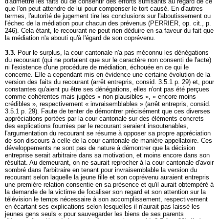
d'admettre les faits ou de consentir des efforts suffisants au regard de ce
que l'on peut attendre de lui pour compenser le tort causé. En d'autres
termes, l'autorité de jugement tire les conclusions sur l'aboutissement ou
l'échec de la médiation pour chacun des prévenus (PERRIER, op. cit., p.
246). Cela étant, le recourant ne peut rien déduire en sa faveur du fait que
la médiation n'a abouti qu'à l'égard de son coprévenu.
3.3.
Pour le surplus, la cour cantonale n'a pas méconnu les dénégations
du recourant (qui ne portaient que sur le caractère non consenti de l'acte)
ni l'existence d'une procédure de médiation, échouée en ce qui le
concerne. Elle a cependant mis en évidence une certaine évolution de la
version des faits du recourant (arrêt entrepris, consid. 3.5.1 p. 29) et, pour
constantes qu'aient pu être ses dénégations, elles n'ont pas été perçues
comme cohérentes mais jugées « non plausibles », « encore moins
crédibles », respectivement « invraisemblables » (arrêt entrepris, consid.
3.5.1 p. 29). Faute de tenter de démontrer précisément que ces diverses
appréciations portées par la cour cantonale sur des éléments concrets
des explications fournies par le recourant seraient insoutenables,
l'argumentation du recourant se résume à opposer sa propre appréciation
de son discours à celle de la cour cantonale de manière appellatoire. Ces
développements ne sont pas de nature à démontrer que la décision
entreprise serait arbitraire dans sa motivation, et moins encore dans son
résultat. Au demeurant, on ne saurait reprocher à la cour cantonale d'avoir
sombré dans l'arbitraire en tenant pour invraisemblable la version du
recourant selon laquelle la jeune fille et son coprévenu auraient entrepris
une première relation consentie en sa présence et qu'il aurait obtempéré à
la demande de la victime de focaliser son regard et son attention sur la
télévision le temps nécessaire à son accomplissement, respectivement
en écartant ses explications selon lesquelles il n'aurait pas laissé les
jeunes gens seuls « pour sauvegarder les biens de ses parents