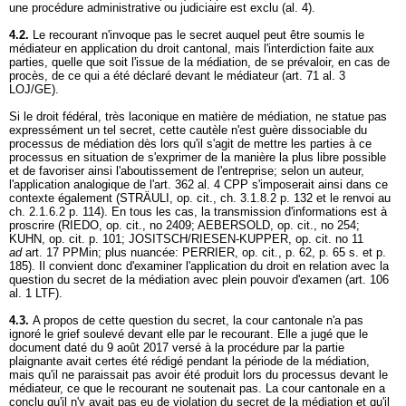
une procédure administrative ou judiciaire est exclu (al. 4).
4.2.
Le recourant n'invoque pas le secret auquel peut être soumis le
médiateur en application du droit cantonal, mais l'interdiction faite aux
parties, quelle que soit l'issue de la médiation, de se prévaloir, en cas de
procès, de ce qui a été déclaré devant le médiateur (art. 71 al. 3
LOJ/GE).
Si le droit fédéral, très laconique en matière de médiation, ne statue pas
expressément un tel secret, cette cautèle n'est guère dissociable du
processus de médiation dès lors qu'il s'agit de mettre les parties à ce
processus en situation de s'exprimer de la manière la plus libre possible
et de favoriser ainsi l'aboutissement de l'entreprise; selon un auteur,
l'application analogique de l'
art. 362 al. 4 CPP
s'imposerait ainsi dans ce
contexte également (STRÄULI, op. cit., ch. 3.1.8.2 p. 132 et le renvoi au
ch. 2.1.6.2 p. 114). En tous les cas, la transmission d'informations est à
proscrire (RIEDO, op. cit., no 2409; AEBERSOLD, op. cit., no 254;
KUHN, op. cit. p. 101; JOSITSCH/RIESEN-KUPPER, op. cit. no 11
ad
art. 17 PPMin
; plus nuancée: PERRIER, op. cit., p. 62, p. 65 s. et p.
185). Il convient donc d'examiner l'application du droit en relation avec la
question du secret de la médiation avec plein pouvoir d'examen (
art. 106
al. 1 LTF
).
4.3.
A propos de cette question du secret, la cour cantonale n'a pas
ignoré le grief soulevé devant elle par le recourant. Elle a jugé que le
document daté du 9 août 2017 versé à la procédure par la partie
plaignante avait certes été rédigé pendant la période de la médiation,
mais qu'il ne paraissait pas avoir été produit lors du processus devant le
médiateur, ce que le recourant ne soutenait pas. La cour cantonale en a
conclu qu'il n'y avait pas eu de violation du secret de la médiation et qu'il