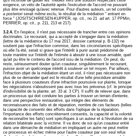
qu'il incombe de guider les
médiés
vers une solution respectant cette
exigence, un véto de l'autorité après l'exécution de l'accord ne pouvant
plus être envisagé qu'avec retenue. Pour d'autres auteurs, un tel contrôle
a posteriori
serait même exclu, le résultat de la médiation " entrant en
force " (JOSITSCH/RIESEN-KUPPER, op. cit., no 21
ad
art. 17 PPMin
;
PERRIER, op. cit., p. 211, 213 et 217).
3.2.4.
En l'espèce, il n'est pas nécessaire de trancher entre ces opinions
doctrinales. Le recourant, qui a accepté de s'engager dans la médiation
(lettre de la médiatrice du 17 mai 2017, dossier cantonal p. B-132) ne
soutient pas que l'infraction commise, dans les circonstances spécifiques
où elle l'a été, serait si grave que l'intérêt à punir aurait prédominé de
toute manière sur l'intérêt de l'intimée à aboutir à une issue amiable, quel
qu'ait pu être le contenu de l'accord issu de la médiation. On peut, du
reste, sérieusement douter qu'un coauteur, singulièrement le recourant,
puisse avoir un quelconque intérêt à soulever un tel moyen. Par ailleurs,
l'infraction objet de la médiation étant un viol, il n'est pas nécessaire non
plus de se demander quel est le résultat d'une telle procédure amiable
face à plusieurs coauteurs d'une infraction poursuivie sur plainte, lorsque
les négociations n'aboutissent pas avec tous les prévenus (cf. le principe
d'indivisibilité de la plainte;
art. 33 al. 3 CP
). Il suffit de relever que, dans
un processus qui doit conduire les parties à trouver un terrain d'entente,
dans une perspective restaurative, qui intègre des éléments de
reconnaissance des faits et de réparation, nombre de ces facteurs (telles
la capacité de consentir des efforts dans l'optique de la réparation,
l'importance des efforts concrètement consentis, la capacité et la volonté
de reconnaître les faits) sont spécifiques à un auteur et à l'évolution de sa
relation bilatérale avec la victime. Il va donc de soi qu'un coauteur entré
dans une démarche de médiation en impliquant un autre ne peut mettre
ce processus en échec même pour l'autre coauteur par son seul refus