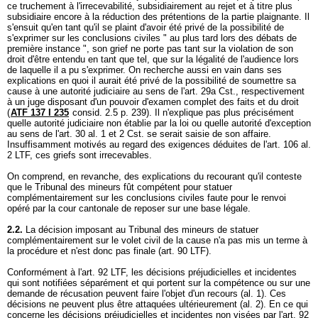
ce truchement à l'irrecevabilité, subsidiairement au rejet et à titre plus
subsidiaire encore à la réduction des prétentions de la partie plaignante. Il
s'ensuit qu'en tant qu'il se plaint d'avoir été privé de la possibilité de
s'exprimer sur les conclusions civiles " au plus tard lors des débats de
première instance ", son grief ne porte pas tant sur la violation de son
droit d'être entendu en tant que tel, que sur la légalité de l'audience lors
de laquelle il a pu s'exprimer. On recherche aussi en vain dans ses
explications en quoi il aurait été privé de la possibilité de soumettre sa
cause à une autorité judiciaire au sens de l'
art. 29a Cst.
, respectivement
à un juge disposant d'un pouvoir d'examen complet des faits et du droit
(
ATF 137 I 235
consid. 2.5 p. 239). Il n'explique pas plus précisément
quelle autorité judiciaire non établie par la loi ou quelle autorité d'exception
au sens de l'
art. 30 al. 1 et 2 Cst.
se serait saisie de son affaire.
Insuffisamment motivés au regard des exigences déduites de l'
art. 106 al.
2 LTF
, ces griefs sont irrecevables.
On comprend, en revanche, des explications du recourant qu'il conteste
que le Tribunal des mineurs fût compétent pour statuer
complémentairement sur les conclusions civiles faute pour le renvoi
opéré par la cour cantonale de reposer sur une base légale.
2.2.
La décision imposant au Tribunal des mineurs de statuer
complémentairement sur le volet civil de la cause n'a pas mis un terme à
la procédure et n'est donc pas finale (
art. 90 LTF
).
Conformément à l'
art. 92 LTF
, les décisions préjudicielles et incidentes
qui sont notifiées séparément et qui portent sur la compétence ou sur une
demande de récusation peuvent faire l'objet d'un recours (al. 1). Ces
décisions ne peuvent plus être attaquées ultérieurement (al. 2). En ce qui
concerne les décisions préjudicielles et incidentes non visées par l'
art. 92