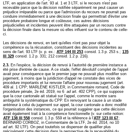
LTF
, en application de l'
art. 93 al. 1 et 3 LTF
, si le recours n'est pas
recevable parce que la décision notifiée séparément ne peut causer un
préjudice irréparable ou parce que l'admission du recours ne pourrait pas
conduire immédiatement à une décision finale qui permettrait d'éviter une
procédure probatoire longue et coûteuse, ces autres décisions
préjudicielles et incidentes peuvent être attaquées par un recours contre
la décision finale dans la mesure où elles influent sur le contenu de celle-
ci.
Les décisions de renvoi, en tant qu'elles n'ont pas pour objet la
compétence ou la récusation, constituent des décisions incidentes au
sens de l'
art. 93 LTF
(v. p. ex.:
ATF 144 III 253
consid. 1.3 p. 253 s.;
135
III 329
consid. 1.2 p. 331; 212 consid. 1.2 p. 216).
2.3.
En l'espèce, la décision de renvoi à l'autorité de première instance a
été prise d'entrée de cause. A ce stade, l'effet dévolutif complet de l'appel
avait pour conséquence que le premier juge ne pouvait plus modifier son
jugement, à moins que la juridiction d'appel ne constate des vices de
procédure importants et lui renvoie l'affaire pour nouveau jugement (
art.
409 al. 1 CPP
; MARLÈNE KISTLER, in Commentaire romand, Code de
procédure pénale, 2e éd. 2019, no 6
ad
art. 402 CPP
), ce qui suppose
que la cour cantonale ait statué sur l'appel, comme le montre sans
ambiguïté la systématique du CPP. En renvoyant la cause à un stade
antérieur à celui du jugement sur appel, la cour cantonale a donc modifié
l'organisation des instances, ce qui pourrait suggérer que cette décision
avait également trait à la compétence fonctionnelle (v. sur cette notion:
ATF 138 III 558
consid. 1.3 p. 559 et la référence à l'
ATF 123 III 67
;
BERNARD CORBOZ, in Commentaire de la LTF, 2e éd. 2014, no 10
ad
art. 92 LTF
). On peut toutefois se dispenser de qualifier plus
précisément cette décision dans la perspective de la recevabilité du