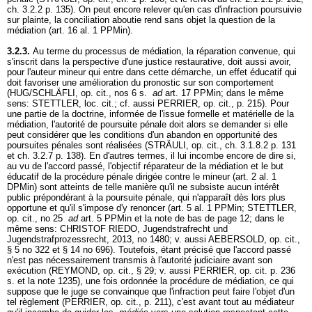
ch. 3.2.2 p. 135). On peut encore relever qu'en cas d'infraction poursuivie
sur plainte, la conciliation aboutie rend sans objet la question de la
médiation (
art. 16 al. 1 PPMin
).
3.2.3.
Au terme du processus de médiation, la réparation convenue, qui
s'inscrit dans la perspective d'une justice restaurative, doit aussi avoir,
pour l'auteur mineur qui entre dans cette démarche, un effet éducatif qui
doit favoriser une amélioration du pronostic sur son comportement
(HUG/SCHLÄFLI, op. cit., nos 6 s.
ad
art. 17 PPMin
; dans le même
sens: STETTLER, loc. cit.; cf. aussi PERRIER, op. cit., p. 215). Pour
une partie de la doctrine, informée de l'issue formelle et matérielle de la
médiation, l'autorité de poursuite pénale doit alors se demander si elle
peut considérer que les conditions d'un abandon en opportunité des
poursuites pénales sont réalisées (STRÄULI, op. cit., ch. 3.1.8.2 p. 131
et ch. 3.2.7 p. 138). En d'autres termes, il lui incombe encore de dire si,
au vu de l'accord passé, l'objectif réparateur de la médiation et le but
éducatif de la procédure pénale dirigée contre le mineur (
art. 2 al. 1
DPMin
) sont atteints de telle manière qu'il ne subsiste aucun intérêt
public prépondérant à la poursuite pénale, qui n'apparaît dès lors plus
opportune et qu'il s'impose d'y renoncer (
art. 5 al. 1 PPMin
; STETTLER,
op. cit., no 25
ad
art. 5 PPMin
et la note de bas de page 12; dans le
même sens: CHRISTOF RIEDO, Jugendstrafrecht und
Jugendstrafprozessrecht, 2013, no 1480; v. aussi AEBERSOLD, op. cit.,
§ 5 no 322 et § 14 no 696). Toutefois, étant précisé que l'accord passé
n'est pas nécessairement transmis à l'autorité judiciaire avant son
exécution (REYMOND, op. cit., § 29; v. aussi PERRIER, op. cit. p. 236
s. et la note 1235), une fois ordonnée la procédure de médiation, ce qui
suppose que le juge se convainque que l'infraction peut faire l'objet d'un
tel règlement (PERRIER, op. cit., p. 211), c'est avant tout au médiateur