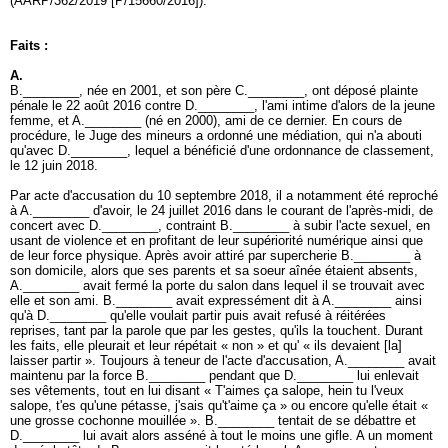
(AARP/362/2019 [P/15660/2016]).
Faits :
A.
B.________, née en 2001, et son père C.________, ont déposé plainte
pénale le 22 août 2016 contre D.________, l'ami intime d'alors de la jeune
femme, et A.________ (né en 2000), ami de ce dernier. En cours de
procédure, le Juge des mineurs a ordonné une médiation, qui n'a abouti
qu'avec D.________, lequel a bénéficié d'une ordonnance de classement,
le 12 juin 2018.
Par acte d'accusation du 10 septembre 2018, il a notamment été reproché
à A.________ d'avoir, le 24 juillet 2016 dans le courant de l'après-midi, de
concert avec D.________, contraint B.________ à subir l'acte sexuel, en
usant de violence et en profitant de leur supériorité numérique ainsi que
de leur force physique. Après avoir attiré par supercherie B.________ à
son domicile, alors que ses parents et sa soeur aînée étaient absents,
A.________ avait fermé la porte du salon dans lequel il se trouvait avec
elle et son ami. B.________ avait expressément dit à A.________ ainsi
qu'à D.________ qu'elle voulait partir puis avait refusé à réitérées
reprises, tant par la parole que par les gestes, qu'ils la touchent. Durant
les faits, elle pleurait et leur répétait « non » et qu' « ils devaient [la]
laisser partir ». Toujours à teneur de l'acte d'accusation, A.________ avait
maintenu par la force B.________ pendant que D.________ lui enlevait
ses vêtements, tout en lui disant « T'aimes ça salope, hein tu l'veux
salope, t'es qu'une pétasse, j'sais qu't'aime ça » ou encore qu'elle était «
une grosse cochonne mouillée ». B.________ tentait de se débattre et
D.________ lui avait alors asséné à tout le moins une gifle. A un moment