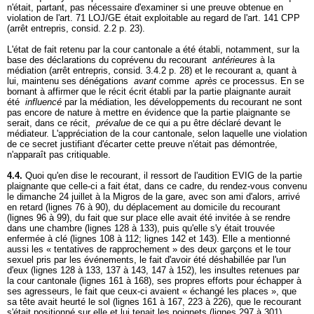
n'était, partant, pas nécessaire d'examiner si une preuve obtenue en
violation de l'art. 71 LOJ/GE était exploitable au regard de l'
art. 141 CPP
(arrêt entrepris, consid. 2.2 p. 23).
L'état de fait retenu par la cour cantonale a été établi, notamment, sur la
base des déclarations du coprévenu du recourant
antérieures
à la
médiation (arrêt entrepris, consid. 3.4.2 p. 28) et le recourant a, quant à
lui, maintenu ses dénégations
avant
comme
après
ce processus. En se
bornant à affirmer que le récit écrit établi par la partie plaignante aurait
été
influencé
par la médiation, les développements du recourant ne sont
pas encore de nature à mettre en évidence que la partie plaignante se
serait, dans ce récit,
prévalue
de ce qui a pu être déclaré devant le
médiateur. L'appréciation de la cour cantonale, selon laquelle une violation
de ce secret justifiant d'écarter cette preuve n'était pas démontrée,
n'apparaît pas critiquable.
4.4.
Quoi qu'en dise le recourant, il ressort de l'audition EVIG de la partie
plaignante que celle-ci a fait état, dans ce cadre, du rendez-vous convenu
le dimanche 24 juillet à la Migros de la gare, avec son ami d'alors, arrivé
en retard (lignes 76 à 90), du déplacement au domicile du recourant
(lignes 96 à 99), du fait que sur place elle avait été invitée à se rendre
dans une chambre (lignes 128 à 133), puis qu'elle s'y était trouvée
enfermée à clé (lignes 108 à 112; lignes 142 et 143). Elle a mentionné
aussi les « tentatives de rapprochement » des deux garçons et le tour
sexuel pris par les événements, le fait d'avoir été déshabillée par l'un
d'eux (lignes 128 à 133, 137 à 143, 147 à 152), les insultes retenues par
la cour cantonale (lignes 161 à 168), ses propres efforts pour échapper à
ses agresseurs, le fait que ceux-ci avaient « échangé les places », que
sa tête avait heurté le sol (lignes 161 à 167, 223 à 226), que le recourant
s'était positionné sur elle et lui tenait les poignets (lignes 297 à 301)