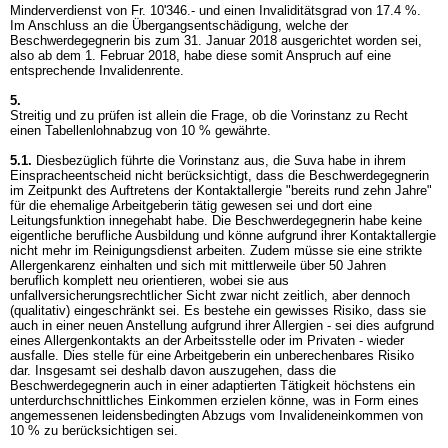
Minderverdienst von Fr. 10'346.- und einen Invaliditätsgrad von 17.4 %.
Im Anschluss an die Übergangsentschädigung, welche der
Beschwerdegegnerin bis zum 31. Januar 2018 ausgerichtet worden sei,
also ab dem 1. Februar 2018, habe diese somit Anspruch auf eine
entsprechende Invalidenrente.
5.
Streitig und zu prüfen ist allein die Frage, ob die Vorinstanz zu Recht
einen Tabellenlohnabzug von 10 % gewährte.
5.1.
Diesbezüglich führte die Vorinstanz aus, die Suva habe in ihrem
Einspracheentscheid nicht berücksichtigt, dass die Beschwerdegegnerin
im Zeitpunkt des Auftretens der Kontaktallergie "bereits rund zehn Jahre"
für die ehemalige Arbeitgeberin tätig gewesen sei und dort eine
Leitungsfunktion innegehabt habe. Die Beschwerdegegnerin habe keine
eigentliche berufliche Ausbildung und könne aufgrund ihrer Kontaktallergie
nicht mehr im Reinigungsdienst arbeiten. Zudem müsse sie eine strikte
Allergenkarenz einhalten und sich mit mittlerweile über 50 Jahren
beruflich komplett neu orientieren, wobei sie aus
unfallversicherungsrechtlicher Sicht zwar nicht zeitlich, aber dennoch
(qualitativ) eingeschränkt sei. Es bestehe ein gewisses Risiko, dass sie
auch in einer neuen Anstellung aufgrund ihrer Allergien - sei dies aufgrund
eines Allergenkontakts an der Arbeitsstelle oder im Privaten - wieder
ausfalle. Dies stelle für eine Arbeitgeberin ein unberechenbares Risiko
dar. Insgesamt sei deshalb davon auszugehen, dass die
Beschwerdegegnerin auch in einer adaptierten Tätigkeit höchstens ein
unterdurchschnittliches Einkommen erzielen könne, was in Form eines
angemessenen leidensbedingten Abzugs vom Invalideneinkommen von
10 % zu berücksichtigen sei.