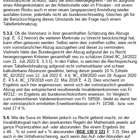
vorinstanzliche Schluss, dass die Beschwerdegegnerin - sei es aufgrund
eines Allergenkontakts an der Arbeitsstelle oder im Privaten - mit einem
gewissen Risiko auch in einer neuen (angepassten) Anstellung wieder
ausfallen könne, jedenfalls nicht als bundesrechtswidrig. Gleiches gilt für
die Berücksichtigung dieses Umstands bei der Frage nach einem
Tabellenlohnabzug.
5.3.2.
Ob die Vorinstanz in ihrer gesamthaften Schätzung des Abzugs
(vgl. E. 3.2 hiervor) die weiteren Merkmale zu Unrecht berücksichtigt hat,
kann offen gelassen werden. Selbst wenn dies zutreffen sollte, wäre nicht
vom vorinstanzlichen Abzug auszugehen und dieser zu vermindern.
Vielmehr hätte das Bundesgericht den Abzug aufgrund der zu Recht
herangezogenen Kriterien gesamthaft neu zu schätzen (Urteil 9C_14/2022
vom 21. Juli 2022 E. 5.3.1). In den Fällen, in welchen die Rechtsprechung
einen Tabellenlohnabzug aufgrund nicht vorhersehbarer und schwer
kalkulierbarer Absenzen gewährte, betrug dieser jeweils 10 % (Urteile
9C_42/2022 vom 12. Juli 2022 E. 4.6; 9C_439/2020 vom 18. August 2020
E. 4.5.4; 8C_179/2018 vom 22. Mai 2018 E. 4.2). Dies erscheint im
Ergebnis auch hier angemessen, womit sich der vorinstanzlich gewährte
Abzug und das entsprechend resultierende Invalideneinkommen von Fr.
49'212.- im Ergebnis als bundesrechtskonform erweisen. Im Vergleich
zum unbestrittenen Valideneinkommen von Fr. 59'558.- bleibt es damit bei
der vorinstanzlich ermittelten Erwerbseinbusse von Fr. 10'346.- bzw. von
rund 17.4 %.
5.4.
Wie die Suva im Weiteren jedoch zu Recht geltend macht, ist der
Invaliditätsgrad nach den anerkannten Regeln der Mathematik jeweils auf
ganze Prozentzahlen auf- oder abzurunden. Bei einem Ergebnis bis
x.49... % ist somit auf x % abzurunden (
BGE 130 V 121
E. 3.2). Dies gilt
auch in der Unfallversicherung, auch wenn das Auf- oder Abrunden auf