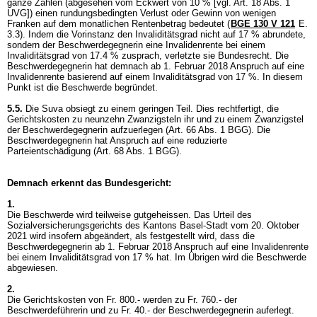
ganze Zahlen (abgesehen vom Eckwert von 10 % [vgl.
Art. 18 Abs. 1
UVG
]) einen rundungsbedingten Verlust oder Gewinn von wenigen
Franken auf dem monatlichen Rentenbetrag bedeutet (
BGE 130 V 121
E.
3.3). Indem die Vorinstanz den Invaliditätsgrad nicht auf 17 % abrundete,
sondern der Beschwerdegegnerin eine Invalidenrente bei einem
Invaliditätsgrad von 17.4 % zusprach, verletzte sie Bundesrecht. Die
Beschwerdegegnerin hat demnach ab 1. Februar 2018 Anspruch auf eine
Invalidenrente basierend auf einem Invaliditätsgrad von 17 %. In diesem
Punkt ist die Beschwerde begründet.
5.5.
Die Suva obsiegt zu einem geringen Teil. Dies rechtfertigt, die
Gerichtskosten zu neunzehn Zwanzigsteln ihr und zu einem Zwanzigstel
der Beschwerdegegnerin aufzuerlegen (
Art. 66 Abs. 1 BGG
). Die
Beschwerdegegnerin hat Anspruch auf eine reduzierte
Parteientschädigung (
Art. 68 Abs. 1 BGG
).
Demnach erkennt das Bundesgericht:
1.
Die Beschwerde wird teilweise gutgeheissen. Das Urteil des
Sozialversicherungsgerichts des Kantons Basel-Stadt vom 20. Oktober
2021 wird insofern abgeändert, als festgestellt wird, dass die
Beschwerdegegnerin ab 1. Februar 2018 Anspruch auf eine Invalidenrente
bei einem Invaliditätsgrad von 17 % hat. Im Übrigen wird die Beschwerde
abgewiesen.
2.
Die Gerichtskosten von Fr. 800.- werden zu Fr. 760.- der
Beschwerdeführerin und zu Fr. 40.- der Beschwerdegegnerin auferlegt.