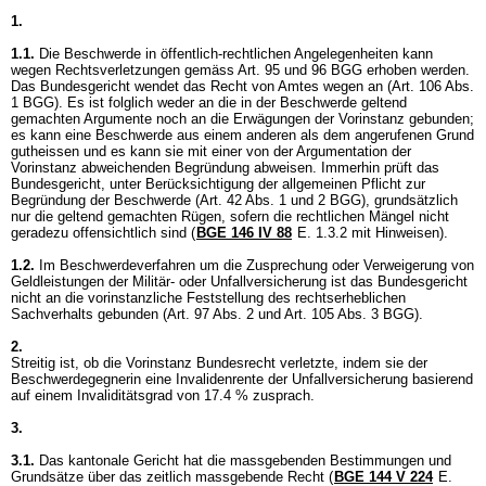
1.
1.1.
Die Beschwerde in öffentlich-rechtlichen Angelegenheiten kann
wegen Rechtsverletzungen gemäss
Art. 95 und 96 BGG
erhoben werden.
Das Bundesgericht wendet das Recht von Amtes wegen an (
Art. 106 Abs.
1 BGG
). Es ist folglich weder an die in der Beschwerde geltend
gemachten Argumente noch an die Erwägungen der Vorinstanz gebunden;
es kann eine Beschwerde aus einem anderen als dem angerufenen Grund
gutheissen und es kann sie mit einer von der Argumentation der
Vorinstanz abweichenden Begründung abweisen. Immerhin prüft das
Bundesgericht, unter Berücksichtigung der allgemeinen Pflicht zur
Begründung der Beschwerde (
Art. 42 Abs. 1 und 2 BGG
), grundsätzlich
nur die geltend gemachten Rügen, sofern die rechtlichen Mängel nicht
geradezu offensichtlich sind (
BGE 146 IV 88
E. 1.3.2 mit Hinweisen).
1.2.
Im Beschwerdeverfahren um die Zusprechung oder Verweigerung von
Geldleistungen der Militär- oder Unfallversicherung ist das Bundesgericht
nicht an die vorinstanzliche Feststellung des rechtserheblichen
Sachverhalts gebunden (
Art. 97 Abs. 2 und
Art. 105 Abs. 3 BGG
).
2.
Streitig ist, ob die Vorinstanz Bundesrecht verletzte, indem sie der
Beschwerdegegnerin eine Invalidenrente der Unfallversicherung basierend
auf einem Invaliditätsgrad von 17.4 % zusprach.
3.
3.1.
Das kantonale Gericht hat die massgebenden Bestimmungen und
Grundsätze über das zeitlich massgebende Recht (
BGE 144 V 224
E.