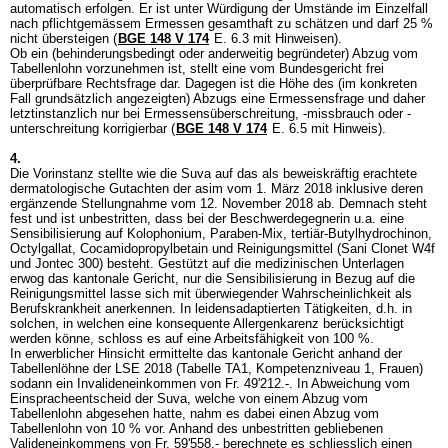
automatisch erfolgen. Er ist unter Würdigung der Umstände im Einzelfall
nach pflichtgemässem Ermessen gesamthaft zu schätzen und darf 25 %
nicht übersteigen (
BGE 148 V 174
E. 6.3 mit Hinweisen).
Ob ein (behinderungsbedingt oder anderweitig begründeter) Abzug vom
Tabellenlohn vorzunehmen ist, stellt eine vom Bundesgericht frei
überprüfbare Rechtsfrage dar. Dagegen ist die Höhe des (im konkreten
Fall grundsätzlich angezeigten) Abzugs eine Ermessensfrage und daher
letztinstanzlich nur bei Ermessensüberschreitung, -missbrauch oder -
unterschreitung korrigierbar (
BGE 148 V 174
E. 6.5 mit Hinweis).
4.
Die Vorinstanz stellte wie die Suva auf das als beweiskräftig erachtete
dermatologische Gutachten der asim vom 1. März 2018 inklusive deren
ergänzende Stellungnahme vom 12. November 2018 ab. Demnach steht
fest und ist unbestritten, dass bei der Beschwerdegegnerin u.a. eine
Sensibilisierung auf Kolophonium, Paraben-Mix, tertiär-Butylhydrochinon,
Octylgallat, Cocamidopropylbetain und Reinigungsmittel (Sani Clonet W4f
und Jontec 300) besteht. Gestützt auf die medizinischen Unterlagen
erwog das kantonale Gericht, nur die Sensibilisierung in Bezug auf die
Reinigungsmittel lasse sich mit überwiegender Wahrscheinlichkeit als
Berufskrankheit anerkennen. In leidensadaptierten Tätigkeiten, d.h. in
solchen, in welchen eine konsequente Allergenkarenz berücksichtigt
werden könne, schloss es auf eine Arbeitsfähigkeit von 100 %.
In erwerblicher Hinsicht ermittelte das kantonale Gericht anhand der
Tabellenlöhne der LSE 2018 (Tabelle TA1, Kompetenzniveau 1, Frauen)
sodann ein Invalideneinkommen von Fr. 49'212.-. In Abweichung vom
Einspracheentscheid der Suva, welche von einem Abzug vom
Tabellenlohn abgesehen hatte, nahm es dabei einen Abzug vom
Tabellenlohn von 10 % vor. Anhand des unbestritten gebliebenen
Valideneinkommens von Fr. 59'558.- berechnete es schliesslich einen