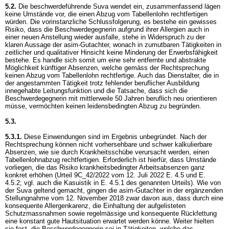
5.2.
Die beschwerdeführende Suva wendet ein, zusammenfassend lägen
keine Umstände vor, die einen Abzug vom Tabellenlohn rechtfertigen
würden. Die vorinstanzliche Schlussfolgerung, es bestehe ein gewisses
Risiko, dass die Beschwerdegegnerin aufgrund ihrer Allergien auch in
einer neuen Anstellung wieder ausfalle, stehe in Widerspruch zu der
klaren Aussage der asim-Gutachter, wonach in zumutbaren Tätigkeiten in
zeitlicher und qualitativer Hinsicht keine Minderung der Erwerbsfähigkeit
bestehe. Es handle sich somit um eine sehr entfernte und abstrakte
Möglichkeit künftiger Absenzen, welche gemäss der Rechtsprechung
keinen Abzug vom Tabellenlohn rechtfertige. Auch das Dienstalter, die in
der angestammten Tätigkeit trotz fehlender beruflicher Ausbildung
innegehabte Leitungsfunktion und die Tatsache, dass sich die
Beschwerdegegnerin mit mittlerweile 50 Jahren beruflich neu orientieren
müsse, vermöchten keinen leidensbedingten Abzug zu begründen.
5.3.
5.3.1.
Diese Einwendungen sind im Ergebnis unbegründet. Nach der
Rechtsprechung können nicht vorhersehbare und schwer kalkulierbare
Absenzen, wie sie durch Krankheitsschübe verursacht werden, einen
Tabellenlohnabzug rechtfertigen. Erforderlich ist hierfür, dass Umstände
vorliegen, die das Risiko krankheitsbedingter Arbeitsabsenzen ganz
konkret erhöhen (Urteil 9C_42/2022 vom 12. Juli 2022 E. 4.5 und E.
4.5.2; vgl. auch die Kasuistik in E. 4.5.1 des genannten Urteils). Wie von
der Suva geltend gemacht, gingen die asim-Gutachter in der ergänzenden
Stellungnahme vom 12. November 2018 zwar davon aus, dass durch eine
konsequente Allergenkarenz, die Einhaltung der aufgelisteten
Schutzmassnahmen sowie regelmässige und konsequente Rückfettung
eine konstant gute Hautsituation erwartet werden könne. Weiter hielten
sie fest, die Beschwerdegegnerin sei in Tätigkeiten, welche das