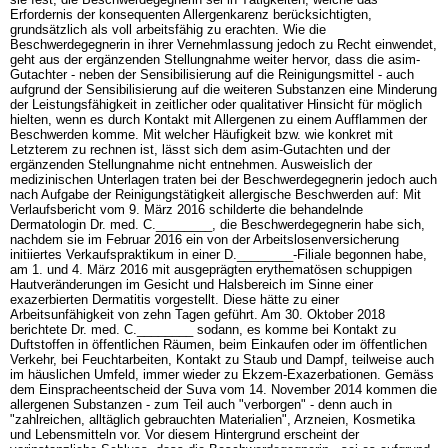
Erfordernis der konsequenten Allergenkarenz berücksichtigten,
grundsätzlich als voll arbeitsfähig zu erachten. Wie die
Beschwerdegegnerin in ihrer Vernehmlassung jedoch zu Recht einwendet,
geht aus der ergänzenden Stellungnahme weiter hervor, dass die asim-
Gutachter - neben der Sensibilisierung auf die Reinigungsmittel - auch
aufgrund der Sensibilisierung auf die weiteren Substanzen eine Minderung
der Leistungsfähigkeit in zeitlicher oder qualitativer Hinsicht für möglich
hielten, wenn es durch Kontakt mit Allergenen zu einem Aufflammen der
Beschwerden komme. Mit welcher Häufigkeit bzw. wie konkret mit
Letzterem zu rechnen ist, lässt sich dem asim-Gutachten und der
ergänzenden Stellungnahme nicht entnehmen. Ausweislich der
medizinischen Unterlagen traten bei der Beschwerdegegnerin jedoch auch
nach Aufgabe der Reinigungstätigkeit allergische Beschwerden auf: Mit
Verlaufsbericht vom 9. März 2016 schilderte die behandelnde
Dermatologin Dr. med. C.________, die Beschwerdegegnerin habe sich,
nachdem sie im Februar 2016 ein von der Arbeitslosenversicherung
initiiertes Verkaufspraktikum in einer D.________-Filiale begonnen habe,
am 1. und 4. März 2016 mit ausgeprägten erythematösen schuppigen
Hautveränderungen im Gesicht und Halsbereich im Sinne einer
exazerbierten Dermatitis vorgestellt. Diese hätte zu einer
Arbeitsunfähigkeit von zehn Tagen geführt. Am 30. Oktober 2018
berichtete Dr. med. C.________ sodann, es komme bei Kontakt zu
Duftstoffen in öffentlichen Räumen, beim Einkaufen oder im öffentlichen
Verkehr, bei Feuchtarbeiten, Kontakt zu Staub und Dampf, teilweise auch
im häuslichen Umfeld, immer wieder zu Ekzem-Exazerbationen. Gemäss
dem Einspracheentscheid der Suva vom 14. November 2014 kommen die
allergenen Substanzen - zum Teil auch "verborgen" - denn auch in
"zahlreichen, alltäglich gebrauchten Materialien", Arzneien, Kosmetika
und Lebensmitteln vor. Vor diesem Hintergrund erscheint der