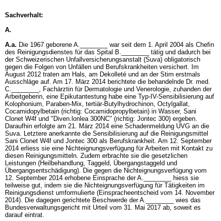
Sachverhalt:
A.
A.a.
Die 1967 geborene A.________ war seit dem 1. April 2004 als Chefin
des Reinigungsdienstes für das Spital B.________ tätig und dadurch bei
der Schweizerischen Unfallversicherungsanstalt (Suva) obligatorisch
gegen die Folgen von Unfällen und Berufskrankheiten versichert. Im
August 2012 traten am Hals, am Dekolleté und an der Stirn erstmals
Ausschläge auf. Am 17. März 2014 berichtete die behandelnde Dr. med.
C.________, Fachärztin für Dermatologie und Venerologie, zuhanden der
Arbeitgeberin, eine Epikutantestung habe eine Typ-IV-Sensibilisierung auf
Kolophonium, Paraben-Mix, tertiär-Butylhydrochinon, Octylgallat,
Cocamidopylbetain (richtig: Cocamidopropylbetain) in Wasser, Sani
Clonet W4f und "Diven.lonlea 300NC" (richtig: Jontec 300) ergeben.
Daraufhin erfolgte am 21. März 2014 eine Schadenmeldung UVG an die
Suva. Letztere anerkannte die Sensibilisierung auf die Reinigungsmittel
Sani Clonet W4f und Jontec 300 als Berufskrankheit. Am 12. September
2014 erliess sie eine Nichteignungsverfügung für Arbeiten mit Kontakt zu
diesen Reinigungsmitteln. Zudem erbrachte sie die gesetzlichen
Leistungen (Heilbehandlung, Taggeld, Übergangstaggeld und
Übergangsentschädigung). Die gegen die Nichteignungsverfügung vom
12. September 2014 erhobene Einsprache der A.________ hiess sie
teilweise gut, indem sie die Nichteignungsverfügung für Tätigkeiten im
Reinigungsdienst umformulierte (Einspracheentscheid vom 14. November
2014). Die dagegen gerichtete Beschwerde der A.________ wies das
Bundesverwaltungsgericht mit Urteil vom 31. Mai 2017 ab, soweit es
darauf eintrat.