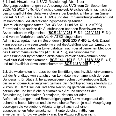
6.1.1 mit Hinweis; zur 1. UVG-Revision vgl. Abs. 1 der
Übergangsbestimmungen zur Änderung des UVG vom 25. September
2015, AS 2016 4375, 4387) richtig dargelegt. Gleiches gilt hinsichtlich der
Leistungspflicht des Unfallversicherers bei Berufskrankheiten im Sinne
von
Art. 9 UVG
(
Art. 6 Abs. 1 UVG
) und des im Verwaltungsverfahren und
im kantonalen Sozialversicherungsprozess geltenden
Untersuchungsgrundsatzes (
Art. 43 Abs. 1 und
Art. 61 lit. c ATSG
).
Zutreffend sind sodann die Ausführungen über den Beweiswert von
Arztberichten im Allgemeinen (
BGE 134 V 231
E. 5.1;
125 V 351
E. 3a)
und von im Verfahren nach
Art. 44 ATSG
eingeholten
Administrativgutachten im Besonderen (
BGE 135 V 465
E. 4.4). Darauf
kann ebenso verwiesen werden wie auf die Ausführungen zur Ermittlung
des Invaliditätsgrades bei Erwerbstätigen nach der allgemeinen Methode
des Einkommensvergleichs (
Art. 16 ATSG
), insbesondere zur
Bemessung der hypothetisch erzielbaren Vergleichseinkommen ohne
Invalidität (Valideneinkommen:
BGE 144 I 103
E. 5.3;
134 V 322
E. 4.1)
und mit Invalidität (Invalideneinkommen:
BGE 143 V 295
E. 2.2).
3.2.
Zu wiederholen ist, dass bei der Ermittlung des Invalideneinkommens
auf der Grundlage von statistischen Lohndaten wie namentlich der vom
Bundesamt für Statistik herausgegebenen Lohnstrukturerhebung (LSE)
der so erhobene Ausgangswert gemäss der Rechtsprechung allenfalls zu
kürzen ist. Damit soll der Tatsache Rechnung getragen werden, dass
persönliche und berufliche Merkmale wie Art und Ausmass der
Behinderung, Lebensalter, Dienstjahre, Nationalität oder
Aufenthaltskategorie und Beschäftigungsgrad Auswirkungen auf die
Lohnhöhe haben können und die versicherte Person je nach Ausprägung
deswegen die verbliebene Arbeitsfähigkeit auch auf einem
ausgeglichenen Arbeitsmarkt nur mit unterdurchschnittlichem
erwerblichem Erfolg verwerten kann. Der Abzug soll aber nicht