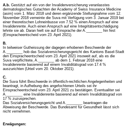
A.b.
Gestützt auf ein von der Invalidenversicherung veranlasstes
dermatologisches Gutachten der Academy of Swiss Insurance Medicine
(asim) vom 1. März 2018 und deren ergänzende Stellungnahme vom 12.
November 2018 verneinte die Suva mit Verfügung vom 3. Januar 2019 bei
einer theoretischen Lohneinbusse von 7.52 % einen Anspruch auf eine
Invalidenrente. Auch einen Anspruch auf eine Integritätsentschädigung
lehnte sie ab. Daran hielt sie auf Einsprache der A.________ hin fest
(Einspracheentscheid vom 23. April 2021).
B.
In teilweiser Gutheissung der dagegen erhobenen Beschwerde der
A.________ hob das Sozialversicherungsgericht des Kantons Basel-Stadt
den Einspracheentscheid vom 23. April 2021 insoweit auf, als es die
Suva verpflichtete, A.________ ab dem 1. Februar 2018 eine
Invalidenrente basierend auf einem Invaliditätsgrad von 17.4 %
auszurichten (Urteil vom 20. Oktober 2021).
C.
Die Suva führt Beschwerde in öffentlich-rechtlichen Angelegenheiten und
beantragt, in Aufhebung des angefochtenen Urteils sei ihr
Einspracheentscheid vom 23. April 2021 zu bestätigen. Eventualiter sei
A.________ eine Invalidenrente basierend auf einem Invaliditätsgrad von
17 % zuzusprechen.
Das Sozialversicherungsgericht und A.________ beantragen die
Abweisung der Beschwerde. Das Bundesamt für Gesundheit lässt sich
nicht vernehmen.
Erwägungen: