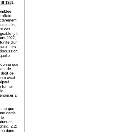
III 193
).
'emblée
 affaire
ectivement
de succès,
nce des
geable (cf.
mars 2022,
tunité d'un
paux tiers
 discussion
aquelle
reconnu que
tant de
 droit de
ente avait
réparé
e formel
la
 renoncer à
stime que
'une garde
 le
tuer et
nsid. 2.2;
 où dans