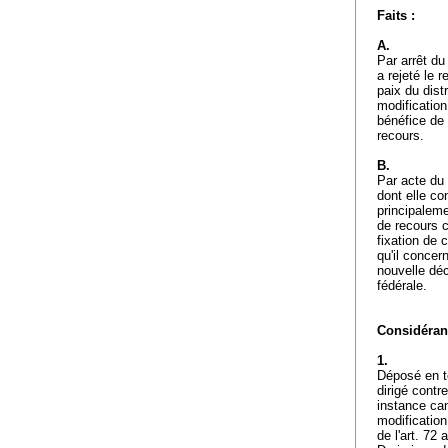
Faits :
A.
Par arrêt d
a rejeté le 
paix du dist
modification
bénéfice de 
recours.
B.
Par acte du 
dont elle co
principaleme
de recours c
fixation de c
qu'il concer
nouvelle déc
fédérale.
Considérant
1.
Déposé en t
dirigé contr
instance can
modification
de l'
art. 72 