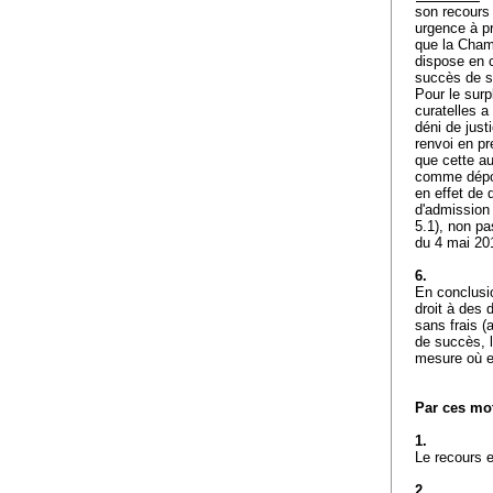
son recours 
urgence à p
que la Chamb
dispose en 
succès de s
Pour le surp
curatelles a 
déni de just
renvoi en pr
que cette au
comme dépou
en effet de 
d'admission
5.1), non pa
du 4 mai 201
6.
En conclusio
droit à des 
sans frais (
de succès, l
mesure où el
Par ces mot
1.
Le recours e
2.