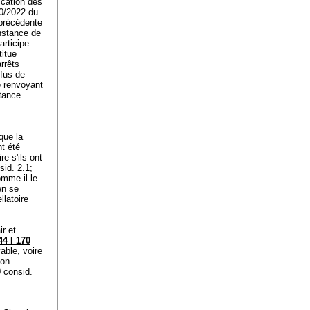
ication des
80/2022 du
 précédente
instance de
articipe
titue
rrêts
efus de
e renvoyant
stance
que la
nt été
ire s'ils ont
id. 2.1;
omme il le
en se
llatoire
r et
4 I 170
able, voire
non
 consid.