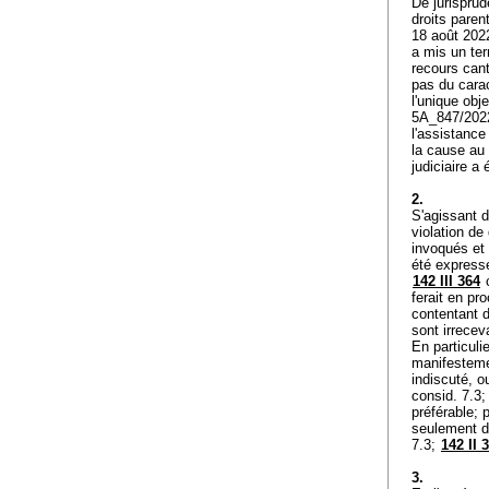
De jurisprud
droits paren
18 août 2022
a mis un ter
recours cant
pas du carac
l'unique obj
5A_847/2022 
l'assistance
la cause au 
judiciaire a 
2.
S'agissant d
violation de
invoqués et 
été expressé
142 III 364
c
ferait en pr
contentant d
sont irrecev
En particulie
manifesteme
indiscuté, o
consid. 7.3
préférable; 
seulement d
7.3;
142 II 
3.