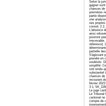
Selon la ju
gagner sont 
chances de s
premières ne
partie dispo
une analyse 
ses propres 
consid. 2.2
L'absence de
ainsi refusé
pourront pas
irrecevable,
référence). 
déterminante
partielle de
S'agissant p
prendre en c
soulevés. D
simplifié. C
soit rendu 
substantiel
chances de s
recourant do
février 2023
3.1; 5A_118
Le juge can
Le Tribunal 
cantonal ne 
compte de ci
inversement,