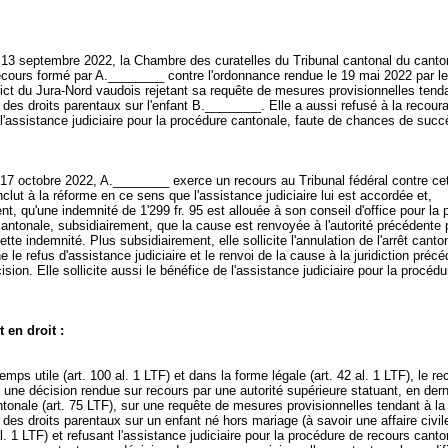
u 13 septembre 2022, la Chambre des curatelles du Tribunal cantonal du cant
recours formé par A.________ contre l'ordonnance rendue le 19 mai 2022 par l
rict du Jura-Nord vaudois rejetant sa requête de mesures provisionnelles tenda
 des droits parentaux sur l'enfant B.________. Elle a aussi refusé à la recoura
l'assistance judiciaire pour la procédure cantonale, faute de chances de succ
17 octobre 2022, A.________ exerce un recours au Tribunal fédéral contre cet
nclut à la réforme en ce sens que l'assistance judiciaire lui est accordée et,
nt, qu'une indemnité de 1'299 fr. 95 est allouée à son conseil d'office pour la
antonale, subsidiairement, que la cause est renvoyée à l'autorité précédente 
ette indemnité. Plus subsidiairement, elle sollicite l'annulation de l'arrêt canto
ne le refus d'assistance judiciaire et le renvoi de la cause à la juridiction préc
ision. Elle sollicite aussi le bénéfice de l'assistance judiciaire pour la procédu
 en droit :
emps utile (
art. 100 al. 1 LTF
) et dans la forme légale (
art. 42 al. 1 LTF
), le r
e une décision rendue sur recours par une autorité supérieure statuant, en dern
tonale (
art. 75 LTF
), sur une requête de mesures provisionnelles tendant à la
 des droits parentaux sur un enfant né hors mariage (à savoir une affaire civi
al. 1 LTF
) et refusant l'assistance judiciaire pour la procédure de recours cant