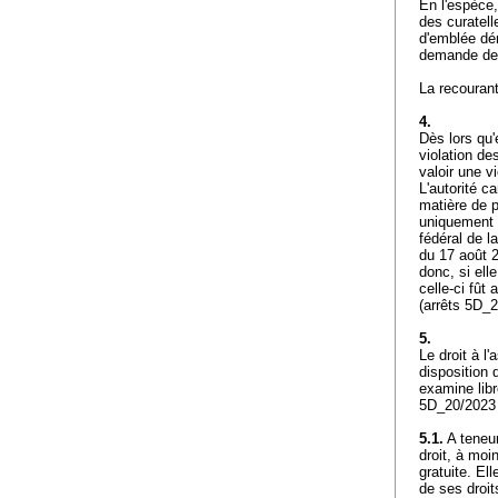
En l'espèce
des curatell
d'emblée dén
demande de 
La recourant
4.
Dès lors qu'
violation de
valoir une vi
L'autorité c
matière de p
uniquement à
fédéral de l
du 17 août 2
donc, si elle
celle-ci fût
(arrêts 5D_
5.
Le droit à l'
disposition 
examine libr
5D_20/2023 
5.1.
A teneur
droit, à moi
gratuite. El
de ses droit