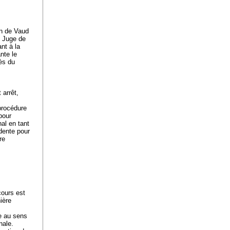
on de Vaud
e Juge de
nt à la
nte le
ès du
 arrêt,
 procédure
pour
nal en tant
édente pour
re
ecours est
ière
le au sens
onale.