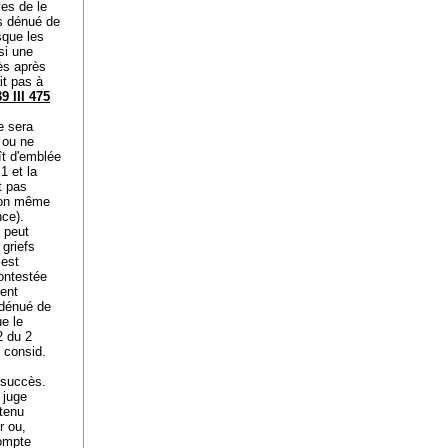
es de le
as dénué de
sque les
si une
ès après
it pas à
9 III 475
e sera
s ou ne
ît d'emblée
1 et la
t pas
sion même
nce).
 peut
 griefs
 est
contestée
ment
 dénué de
ue le
2 du 2
 consid.
.
 succès.
 juge
 tenu
r ou,
compte