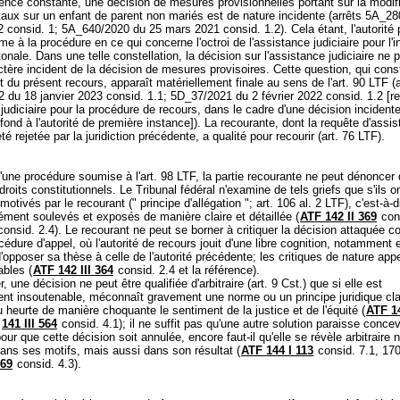
ence constante, une décision de mesures provisionnelles portant sur la modif
taux sur un enfant de parent non mariés est de nature incidente (arrêts 5A_2
 consid. 1; 5A_640/2020 du 25 mars 2021 consid. 1.2). Cela étant, l'autorité
me à la procédure en ce qui concerne l'octroi de l'assistance judiciaire pour l'
onale. Dans une telle constellation, la décision sur l'assistance judiciaire ne p
tère incident de la décision de mesures provisoires. Cette question, qui cons
et du présent recours, apparaît matériellement finale au sens de l'
art. 90 LTF
(a
du 18 janvier 2023 consid. 1.1; 5D_37/2021 du 2 février 2022 consid. 1.2 [r
 judiciaire pour la procédure de recours, dans le cadre d'une décision incident
fond à l'autorité de première instance]). La recourante, dont la requête d'assi
été rejetée par la juridiction précédente, a qualité pour recourir (
art. 76 LTF
).
'une procédure soumise à l'
art. 98 LTF
, la partie recourante ne peut dénoncer 
 droits constitutionnels. Le Tribunal fédéral n'examine de tels griefs que s'ils o
motivés par le recourant (" principe d'allégation ";
art. 106 al. 2 LTF
), c'est-à-d
ment soulevés et exposés de manière claire et détaillée (
ATF 142 II 369
cons
onsid. 2.4). Le recourant ne peut se borner à critiquer la décision attaquée c
océdure d'appel, où l'autorité de recours jouit d'une libre cognition, notamment 
'opposer sa thèse à celle de l'autorité précédente; les critiques de nature appe
ables (
ATF 142 III 364
consid. 2.4 et la référence).
r, une décision ne peut être qualifiée d'arbitraire (
art. 9 Cst.
) que si elle est
nt insoutenable, méconnaît gravement une norme ou un principe juridique clai
u heurte de manière choquante le sentiment de la justice et de l'équité (
ATF 14
;
141 III 564
consid. 4.1); il ne suffit pas qu'une autre solution paraisse concev
pour que cette décision soit annulée, encore faut-il qu'elle se révèle arbitraire 
ans ses motifs, mais aussi dans son résultat (
ATF 144 I 113
consid. 7.1, 170
369
consid. 4.3).