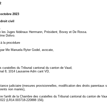
2
 octobre 2023
droit civil
n
les Juges fédéraux Herrmann, Président, Bovey et De Rossa.
 Mme Dolivo.
 à la procédure
,
 par Me Manuela Ryter Godel, avocate,
 curatelles du Tribunal cantonal du canton de Vaud,
gnal 8, 1014 Lausanne Adm cant VD,
stance judiciaire (mesures provisionnelles, modification des droits parentaux 
arents non mariés),
re l'arrêt de la Chambre des curatelles du Tribunal cantonal du canton de Va
2022 (LR14.003718-220888 156).