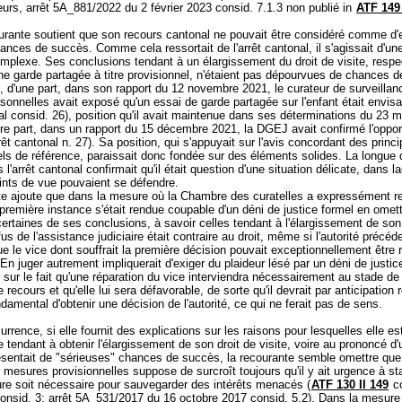
eurs, arrêt 5A_881/2022 du 2 février 2023 consid. 7.1.3 non publié in
ATF 149 
rante soutient que son recours cantonal ne pouvait être considéré comme d
nces de succès. Comme cela ressortait de l'arrêt cantonal, il s'agissait d'une
omplexe. Ses conclusions tendant à un élargissement du droit de visite, resp
'une garde partagée à titre provisionnel, n'étaient pas dépourvues de chances 
, d'une part, dans son rapport du 12 novembre 2021, le curateur de surveilla
rsonnelles avait exposé qu'un essai de garde partagée sur l'enfant était envisa
al consid. 26), position qu'il avait maintenue dans ses déterminations du 23 
tre part, dans un rapport du 15 décembre 2021, la DGEJ avait confirmé l'oppor
rrêt cantonal n. 27). Sa position, qui s'appuyait sur l'avis concordant des princi
ls de référence, paraissait donc fondée sur des éléments solides. La longue
 l'arrêt cantonal confirmait qu'il était question d'une situation délicate, dans l
oints de vue pouvaient se défendre.
te ajoute que dans la mesure où la Chambre des curatelles a expressément 
e première instance s'était rendue coupable d'un déni de justice formel en omet
certaines de ses conclusions, à savoir celles tendant à l'élargissement de son
fus de l'assistance judiciaire était contraire au droit, même si l'autorité précéd
e le vice dont souffrait la première décision pouvait exceptionnellement être 
 En juger autrement impliquerait d'exiger du plaideur lésé par un déni de justic
e sur le fait qu'une réparation du vice interviendra nécessairement au stade de 
 recours et qu'elle lui sera défavorable, de sorte qu'il devrait par anticipation
ndamental d'obtenir une décision de l'autorité, ce qui ne ferait pas de sens.
urrence, si elle fournit des explications sur les raisons pour lesquelles elle e
tendant à obtenir l'élargissement de son droit de visite, voire au prononcé d
ésentait de "sérieuses" chances de succès, la recourante semble omettre que
mesures provisionnelles suppose de surcroît toujours qu'il y ait urgence à sta
re soit nécessaire pour sauvegarder des intérêts menacés (
ATF 130 II 149
co
onsid. 3; arrêt 5A_531/2017 du 16 octobre 2017 consid. 5.2). Dans la mesure