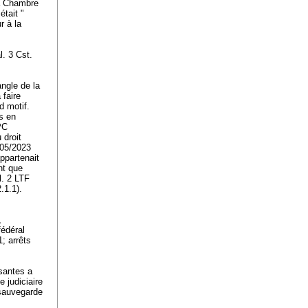
la Chambre
était "
r à la
l. 3 Cst.
angle de la
 faire
d motif.
es en
PC
 droit
405/2023
ppartenait
nt que
l. 2 LTF
.1.1).
,
fédéral
; arrêts
santes a
 judiciaire
 sauvegarde