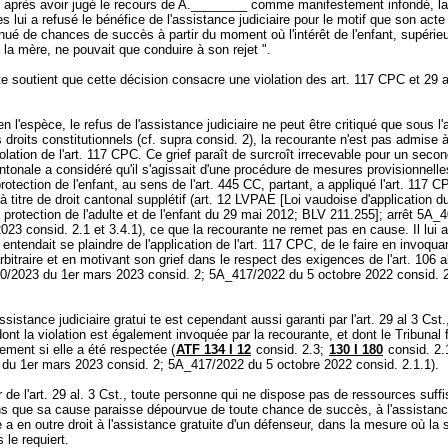
, après avoir jugé le recours de A.________ comme manifestement infondé, 
es lui a refusé le bénéfice de l'assistance judiciaire pour le motif que son acte 
ué de chances de succès à partir du moment où l'intérêt de l'enfant, supérieu
la mère, ne pouvait que conduire à son rejet ".
e soutient que cette décision consacre une violation des
art. 117 CPC
et 29 a
en l'espèce, le refus de l'assistance judiciaire ne peut être critiqué que sous l'
s droits constitutionnels (cf. supra consid. 2), la recourante n'est pas admise à
olation de l'
art. 117 CPC
. Ce grief paraît de surcroît irrecevable pour un secon
antonale a considéré qu'il s'agissait d'une procédure de mesures provisionnell
rotection de l'enfant, au sens de l'
art. 445 CC
, partant, a appliqué l'
art. 117 C
 titre de droit cantonal supplétif (art. 12 LVPAE [Loi vaudoise d'application du
a protection de l'adulte et de l'enfant du 29 mai 2012; BLV 211.255]; arrêt 5A_
023 consid. 2.1 et 3.4.1), ce que la recourante ne remet pas en cause. Il lui a
 entendait se plaindre de l'application de l'
art. 117 CPC
, de le faire en invoqua
 arbitraire et en motivant son grief dans le respect des exigences de l'
art. 106 a
20/2023 du 1er mars 2023 consid. 2; 5A_417/2022 du 5 octobre 2022 consid. 2
assistance judiciaire gratui te est cependant aussi garanti par l'art. 29 al 3 Cst.
dont la violation est également invoquée par la recourante, et dont le Tribunal 
ement si elle a été respectée (
ATF 134 I 12
consid. 2.3;
130 I 180
consid. 2.1
du 1er mars 2023 consid. 2; 5A_417/2022 du 5 octobre 2022 consid. 2.1.1).
 de l'
art. 29 al. 3 Cst.
, toute personne qui ne dispose pas de ressources suffi
ns que sa cause paraisse dépourvue de toute chance de succès, à l'assistance
le a en outre droit à l'assistance gratuite d'un défenseur, dans la mesure où la
s le requiert.