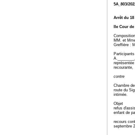
5A_803/202
Arrêt du 18
IIe Cour de 
Compositio
MM. et Mme 
Greffière :
Participants
A.________
représentée
recourante,
contre
Chambre des
route du Si
intimée.
Objet
refus d'assi
enfant de p
recours cont
septembre 