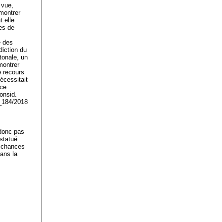
 vue,
montrer
 elle
es de
e des
diction du
ntonale, un
montrer
e recours
écessitait
nce
onsid.
A_184/2018
 donc pas
 statué
e chances
dans la