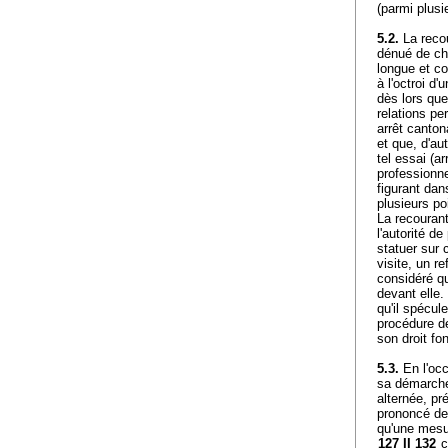
(parmi plusi
5.2.
La recou
dénué de cha
longue et c
à l'octroi d
dès lors que
relations pe
arrêt canton
et que, d'au
tel essai (a
professionne
figurant dans
plusieurs p
La recouran
l'autorité d
statuer sur 
visite, un re
considéré qu
devant elle.
qu'il spécul
procédure de
son droit fo
5.3.
En l'occ
sa démarche 
alternée, pr
prononcé de 
qu'une mesu
127 II 132
c