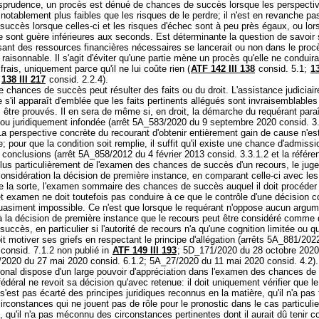
risprudence, un procès est dénué de chances de succès lorsque les perspectiv
notablement plus faibles que les risques de le perdre; il n'est en revanche p
uccès lorsque celles-ci et les risques d'échec sont à peu près égaux, ou lor
 sont guère inférieures aux seconds. Est déterminante la question de savoir 
sant des ressources financières nécessaires se lancerait ou non dans le proc
raisonnable. Il s'agit d'éviter qu'une partie mène un procès qu'elle ne conduira
frais, uniquement parce qu'il ne lui coûte rien (
ATF 142 III 138
consid. 5.1;
13
;
138 III 217
consid. 2.2.4).
 chances de succès peut résulter des faits ou du droit. L'assistance judiciair
e s'il apparaît d'emblée que les faits pertinents allégués sont invraisemblable
 être prouvés. Il en sera de même si, en droit, la démarche du requérant para
 ou juridiquement infondée (arrêt 5A_583/2020 du 9 septembre 2020 consid. 3.
La perspective concrète du recourant d'obtenir entièrement gain de cause n'es
; pour que la condition soit remplie, il suffit qu'il existe une chance d'admis
s conclusions (arrêt 5A_858/2012 du 4 février 2013 consid. 3.3.1.2 et la référe
lus particulièrement de l'examen des chances de succès d'un recours, le juge
onsidération la décision de première instance, en comparant celle-ci avec les
e la sorte, l'examen sommaire des chances de succès auquel il doit procéder
et examen ne doit toutefois pas conduire à ce que le contrôle d'une décision 
quasiment impossible. Ce n'est que lorsque le requérant n'oppose aucun argu
 à la décision de première instance que le recours peut être considéré comme
uccès, en particulier si l'autorité de recours n'a qu'une cognition limitée ou q
it motiver ses griefs en respectant le principe d'allégation (arrêts 5A_881/202
 consid. 7.1.2 non publié in
ATF 149 III 193
; 5D_171/2020 du 28 octobre 2020
/2020 du 27 mai 2020 consid. 6.1.2; 5A_27/2020 du 11 mai 2020 consid. 4.2)
tonal dispose d'un large pouvoir d'appréciation dans l'examen des chances de
fédéral ne revoit sa décision qu'avec retenue: il doit uniquement vérifier que le
s'est pas écarté des principes juridiques reconnus en la matière, qu'il n'a pas
rconstances qui ne jouent pas de rôle pour le pronostic dans le cas particulie
 qu'il n'a pas méconnu des circonstances pertinentes dont il aurait dû tenir 