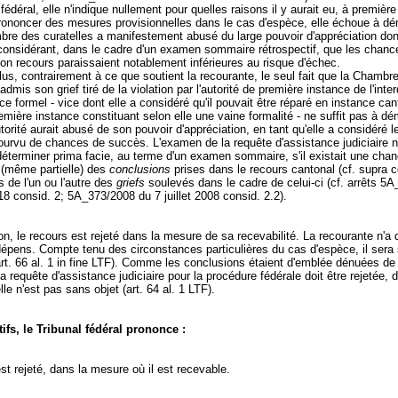
fédéral, elle n'indique nullement pour quelles raisons il y aurait eu, à première
rononcer des mesures provisionnelles dans le cas d'espèce, elle échoue à dé
re des curatelles a manifestement abusé du large pouvoir d'appréciation dont
considérant, dans le cadre d'un examen sommaire rétrospectif, que les chanc
on recours paraissaient notablement inférieures au risque d'échec.
lus, contrairement à ce que soutient la recourante, le seul fait que la Chambr
admis son grief tiré de la violation par l'autorité de première instance de l'inter
ice formel - vice dont elle a considéré qu'il pouvait être réparé en instance ca
emière instance constituant selon elle une vaine formalité - ne suffit pas à dé
torité aurait abusé de son pouvoir d'appréciation, en tant qu'elle a considéré l
rvu de chances de succès. L'examen de la requête d'assistance judiciaire n
déterminer prima facie, au terme d'un examen sommaire, s'il existait une cha
 (même partielle) des
conclusions
prises dans le recours cantonal (cf. supra c
s de l'un ou l'autre des
griefs
soulevés dans le cadre de celui-ci (cf. arrêts 5
8 consid. 2; 5A_373/2008 du 7 juillet 2008 consid. 2.2).
n, le recours est rejeté dans la mesure de sa recevabilité. La recourante n'a
dépens. Compte tenu des circonstances particulières du cas d'espèce, il sera
art. 66 al. 1 in fine LTF). Comme les conclusions étaient d'emblée dénuées d
a requête d'assistance judiciaire pour la procédure fédérale doit être rejetée, 
le n'est pas sans objet (
art. 64 al. 1 LTF
).
ifs, le Tribunal fédéral prononce :
st rejeté, dans la mesure où il est recevable.