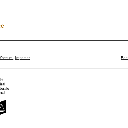
ce
d'accueil
Imprimer
Ecri
cht
éral
ederale
eral