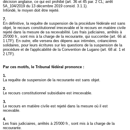
décision anglaise, ce qui est prohibé (
art. 36 et 45 par. 2 CL
; arrêt
5A_104/2019 du 13 décembre 2019 consid. 3.1.1).
Infondé, le moyen doit être rejeté.
7.
En définitive, la requête de suspension de la procédure fédérale est sans
objet, le recours constitutionnel irrecevable et le recours en matière civile
rejeté dans la mesure de sa recevabilité. Les frais judiciaires, arrêtés à
25'000 fr., sont mis à la charge de la recourante, qui succombe (
art. 66 al.
1 LTF
). En outre, elle versera des dépens aux intimées, créancières
solidaires, pour leurs écritures sur les questions de la suspension de la
procédure et de l'applicabilité de la Convention de Lugano (
art. 68 al. 1 et
2 LTF
).
Par ces motifs, le Tribunal fédéral prononce :
1.
La requête de suspension de la recourante est sans objet.
2.
Le recours constitutionnel subsidiaire est irrecevable.
3.
Le recours en matière civile est rejeté dans la mesure où il est
recevable.
4.
Les frais judiciaires, arrêtés à 25'000 fr., sont mis à la charge de la
recourante.