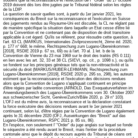
soutient que la reconnaissance et l'exécution de l' "Order" du 17 octobre
2019 doivent dès lors être jugées par le Tribunal fédéral selon les règles
de la LDIP.
La question de savoir quelles sont, à partir du 1er janvier 2021, les
conséquences du Brexit sur la reconnaissance et l'exécution en Suisse
des jugements rendus au Royaume-Uni est discutée, la CL ne réglant pas
de manière spécifique la situation dans laquelle un Etat cesse d'être lié
par la Convention et ne contenant pas de disposition de droit transitoire
applicable à cet égard. Qu'ils se réfèrent, pour résoudre cette question, à
l'
art. 63 CL
(MARKUS, Internationales Zivilprozessrecht, 2ème éd. 2020,
p. 177 n° 668; le même, Rechtsprechung zum Lugano-Übereinkommen
[2018], RSDIE 2019 p. 67 ss, 69) ou à l'art. 70 al. 1 let. b de la
Convention de Vienne du 23 mai 1969 sur le droit des traités (RS 0.111)
en lien avec les
art. 32, 33 et 38 CL
(SIEVI, op. cit., p. 1098 s.), ou qu'ils
se fondent sur les principes généraux tels que la non-rétroactivité et la
sécurité du droit (MARKUS/HUBER-LEHMANN, Rechtsprechung zum
Lugano-Übereinkommen [2019], RSDIE 2020 p. 295 ss, 298), les auteurs
estiment que la reconnaissance et l'exécution des décisions rendues
alors que la Convention de Lugano s'appliquait continuent en principe
d'être régies par ladite convention (ARNOLD, Das Exequaturverfahren im
Anwendungsbereich des Lugano-Übereinkommens vom 30. Oktober 2007
aus schweizerischer Sicht, Genève/Zurich/Bâle 2020, p. 29 n° 103).
L'OFJ est du même avis, la reconnaissance et la déclaration constatant
la force exécutoire des décisions rendues avant le 1er janvier 2021
continuant, selon lui, d'être régies par la Convention de Lugano également
après le 31 décembre 2020 (OFJ, Auswirkungen des "Brexit" auf das
Lugano-Übereinkommen, RSPC 2021 p. 85 ss, 86).
En l'espèce, non seulement l' "Order" du juge anglais sur lequel se fonde
le séquestre a été rendu avant le Brexit, mais l'entier de la procédure
cantonale ainsi que le dépôt du recours auprès du Tribunal de céans ont