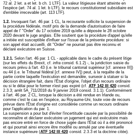
72 al. 2 let. a et let. b ch. 1 LTF). La valeur litigieuse étant atteinte en
l'espèce (
art. 74 al. 1 let. b LTF
), le recours constitutionnel subsidiaire est
d'emblée irrecevable (
art. 113 LTF
).
1.2.
Invoquant l'
art. 46 par. 1 CL
, la recourante sollicite la suspension de
la procédure fédérale, motif pris de la demande d'autorisation de faire
appel de l' "Order" du 17 octobre 2019 qu'elle a déposée le 28 octobre
2020 devant le juge anglais. Elle soutient que la procédure d'appel qu'elle
a initiée est susceptible d'influer sur l'issue de la présente procédure: si
son appel était accueilli, dit "Order" ne pourrait pas être reconnu et
déclaré exécutoire en Suisse.
1.2.1.
Selon l'
art. 46 par. 1 CL
- applicable dans le cadre du présent litige
(sur les effets du Brexit, cf.
infra
consid. 6.1.2) -, la juridiction saisie du
recours prévu à l'art. 43 (i.e. le tribunal cantonal supérieur [cf. annexe III])
ou 44 (i.e. le Tribunal fédéral [cf. annexe IV]) peut, à la requête de la
partie contre laquelle l'exécution est demandée, surseoir à statuer si la
décision étrangère fait, dans l'État d'origine, l'objet d'un recours ordinaire
ou si le délai pour le former n'est pas expiré (cf.
ATF 142 III 420
consid.
2.3.3; arrêt 5A_711/2018 du 9 janvier 2019 consid. 3.1.1). Conformément
à l'
art. 46 par. 2 CL
, lorsque la décision a été rendue en Irlande ou,
comme c'est le cas en l'espèce, au Royaume-Uni, toute voie de recours
prévue dans l'État d'origine est considérée comme un recours ordinaire
pour l'application du par. 1.
La suspension a pour but d'éviter l'incertitude causée par la possibilité de
reconnaître et déclarer exécutoire un jugement qui est exécutoire mais
pas encore entré en force de chose jugée dans l'État où il a été prononcé
et qui pourrait ainsi encore être modifié ou annulé par une éventuelle
instance supérieure (
ATF 142 III 420
consid. 2.3.3 et la doctrine citée).