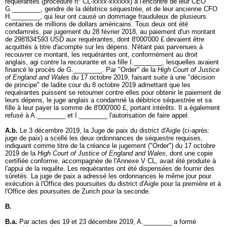
requérantes (procédure n° CL-xxxx-xxxxxx) à l'encontre de leur CEO
G.________, gendre de la débitrice séquestrée, et de leur ancienne CFO
H.________, qui leur ont causé un dommage frauduleux de plusieurs
centaines de millions de dollars américains. Tous deux ont été
condamnés, par jugement du 28 février 2018, au paiement d'un montant
de 298'834'593 USD aux requérantes, dont 8'000'000 £ devaient être
acquittés à titre d'acompte sur les dépens. N'étant pas parvenues à
recouvrer ce montant, les requérantes ont, conformément au droit
anglais, agi contre la recourante et sa fille I.________, lesquelles avaient
financé le procès de G.________. Par "Order" de la
High Court of Justice
of England and Wales
du 17 octobre 2019, faisant suite à une "décision
de principe" de ladite cour du 8 octobre 2019 admettant que les
requérantes puissent se retourner contre elles pour obtenir le paiement de
leurs dépens, le juge anglais a condamné la débitrice séquestrée et sa
fille à leur payer la somme de 8'000'000 £, portant intérêts. Il a également
refusé à A.________ et I.________ l'autorisation de faire appel.
A.b.
Le 3 décembre 2019, la Juge de paix du district d'Aigle (ci-après:
juge de paix) a scellé les deux ordonnances de séquestre requises,
indiquant comme titre de la créance le jugement ("Order") du 17 octobre
2019 de la
High Court of Justice of England and Wales
, dont une copie
certifiée conforme, accompagnée de l'Annexe V CL, avait été produite à
l'appui de la requête. Les requérantes ont été dispensées de fournir des
sûretés. La juge de paix a adressé les ordonnances le même jour pour
exécution à l'Office des poursuites du district d'Aigle pour la première et à
l'Office des poursuites de Zurich pour la seconde.
B.
B.a.
Par actes des 19 et 23 décembre 2019, A.________ a formé