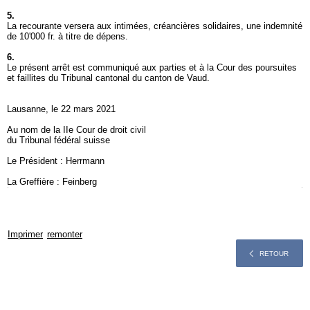
5.
La recourante versera aux intimées, créancières solidaires, une indemnité
de 10'000 fr. à titre de dépens.
6.
Le présent arrêt est communiqué aux parties et à la Cour des poursuites
et faillites du Tribunal cantonal du canton de Vaud.
Lausanne, le 22 mars 2021
Au nom de la IIe Cour de droit civil
du Tribunal fédéral suisse
Le Président : Herrmann
La Greffière : Feinberg
Imprimer
remonter
RETOUR