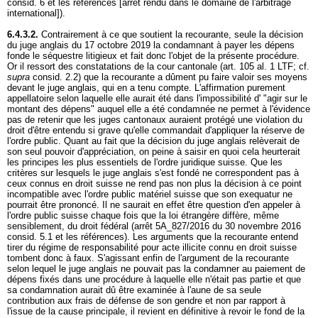
consid. 6 et les références [arrêt rendu dans le domaine de l'arbitrage
international]).
6.4.3.2.
Contrairement à ce que soutient la recourante, seule la décision
du juge anglais du 17 octobre 2019 la condamnant à payer les dépens
fonde le séquestre litigieux et fait donc l'objet de la présente procédure.
Or il ressort des constatations de la cour cantonale (
art. 105 al. 1 LTF
; cf.
supra
consid. 2.2) que la recourante a dûment pu faire valoir ses moyens
devant le juge anglais, qui en a tenu compte. L'affirmation purement
appellatoire selon laquelle elle aurait été dans l'impossibilité d' "agir sur le
montant des dépens" auquel elle a été condamnée ne permet à l'évidence
pas de retenir que les juges cantonaux auraient protégé une violation du
droit d'être entendu si grave qu'elle commandait d'appliquer la réserve de
l'ordre public. Quant au fait que la décision du juge anglais relèverait de
son seul pouvoir d'appréciation, on peine à saisir en quoi cela heurterait
les principes les plus essentiels de l'ordre juridique suisse. Que les
critères sur lesquels le juge anglais s'est fondé ne correspondent pas à
ceux connus en droit suisse ne rend pas non plus la décision à ce point
incompatible avec l'ordre public matériel suisse que son exequatur ne
pourrait être prononcé. Il ne saurait en effet être question d'en appeler à
l'ordre public suisse chaque fois que la loi étrangère diffère, même
sensiblement, du droit fédéral (arrêt 5A_827/2016 du 30 novembre 2016
consid. 5.1 et les références). Les arguments que la recourante entend
tirer du régime de responsabilité pour acte illicite connu en droit suisse
tombent donc à faux. S'agissant enfin de l'argument de la recourante
selon lequel le juge anglais ne pouvait pas la condamner au paiement de
dépens fixés dans une procédure à laquelle elle n'était pas partie et que
sa condamnation aurait dû être examinée à l'aune de sa seule
contribution aux frais de défense de son gendre et non par rapport à
l'issue de la cause principale, il revient en définitive à revoir le fond de la