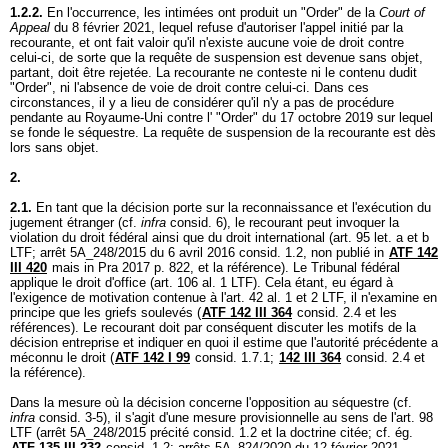
1.2.2.
En l'occurrence, les intimées ont produit un "Order" de la
Court of
Appeal
du 8 février 2021, lequel refuse d'autoriser l'appel initié par la
recourante, et ont fait valoir qu'il n'existe aucune voie de droit contre
celui-ci, de sorte que la requête de suspension est devenue sans objet,
partant, doit être rejetée. La recourante ne conteste ni le contenu dudit
"Order", ni l'absence de voie de droit contre celui-ci. Dans ces
circonstances, il y a lieu de considérer qu'il n'y a pas de procédure
pendante au Royaume-Uni contre l' "Order" du 17 octobre 2019 sur lequel
se fonde le séquestre. La requête de suspension de la recourante est dès
lors sans objet.
2.
2.1.
En tant que la décision porte sur la reconnaissance et l'exécution du
jugement étranger (cf.
infra
consid. 6), le recourant peut invoquer la
violation du droit fédéral ainsi que du droit international (
art. 95 let. a et b
LTF
; arrêt 5A_248/2015 du 6 avril 2016 consid. 1.2, non publié in
ATF 142
III 420
mais in Pra 2017 p. 822, et la référence). Le Tribunal fédéral
applique le droit d'office (
art. 106 al. 1 LTF
). Cela étant, eu égard à
l'exigence de motivation contenue à l'
art. 42 al. 1 et 2 LTF
, il n'examine en
principe que les griefs soulevés (
ATF 142 III 364
consid. 2.4 et les
références). Le recourant doit par conséquent discuter les motifs de la
décision entreprise et indiquer en quoi il estime que l'autorité précédente a
méconnu le droit (
ATF 142 I 99
consid. 1.7.1;
142 III 364
consid. 2.4 et
la référence).
Dans la mesure où la décision concerne l'opposition au séquestre (cf.
infra
consid. 3-5), il s'agit d'une mesure provisionnelle au sens de l'
art. 98
LTF
(arrêt 5A_248/2015 précité consid. 1.2 et la doctrine citée; cf. ég.
ATF 135 III 232
consid. 1.2; arrêts 5A_824/2020 du 12 février 2021