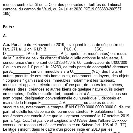
recours contre l'arrêt de la Cour des poursuites et faillites du Tribunal
cantonal du canton de Vaud, du 24 juillet 2020 (KE19.056880-200537
195).
Faits :
A.
A.a.
Par acte du 26 novembre 2019, invoquant le cas de séquestre de
l'
art. 271 al. 1 ch. 6 LP
, B.________PLC, C.________JSC,
D.________LLP et E.________LLP (ci-après: les requérantes) ont requis
de la Justice de paix du district d'Aigle qu'elle ordonne le séquestre, à
concurrence d'un montant de 10'258'439 fr. 60, contrevaleur de 8'000'000
£ au cours de 1 £ pour 1 fr. 28230, de trois parts de copropriété détenues
par A.________ sur un immeuble sis à U.________ (VD), des fruits et
autres produits de ces trois immeubles, notamment les loyers, des objets
" corporels " garnissant ces immeubles, notamment les tableaux,
meubles et appareils électroniques, d'une part, de toutes les espèces,
valeurs, titres, créances et autres biens de quelque nature qu'ils soient,
en comptes, dépôts ou coffre-fort, appartenant à A.________, " sous son
nom propre, désignation conventionnelle ou numérique ", déposés en
mains de la Banque F.________ à V.________ ou auprès de ses
succursales, notamment le compte IBAN CH00 0000 0000 0000 0, d'autre
part, et qu'elle les dispense de fournir des sûretés. Préalablement, les
requérantes ont conclu à ce que le jugement prononcé le 17 octobre 2019
par la
High Court of justice of England and Wales
dans l'affaire CL-xxxx-
xxxxxx soit reconnu et déclaré exécutoire en Suisse (
art. 105 al. 2 LTF
).
Le litige s'inscrit dans le cadre d'un procès initié en 2013 par les