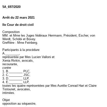
5A_697/2020
Arrêt du 22 mars 2021
IIe Cour de droit civil
Composition
MM. et Mme les Juges fédéraux Herrmann, Président, Escher, von
Werdt, Schöbi et Bovey.
Greffière : Mme Feinberg.
Participants à la procédure
A.________,
représentée par Mes Lucien Valloni et
Xenia Rivkin, avocats,
recourante,
contre
1. B.________ PLC,
2. C.________ JSC,
3. D.________ LLP,
4. E.________ LLP,
toutes les quatre représentées par Mes Aurélie Conrad Hari et Claire
Tistounet, avocates,
intimées.
Objet
opposition au séquestre,