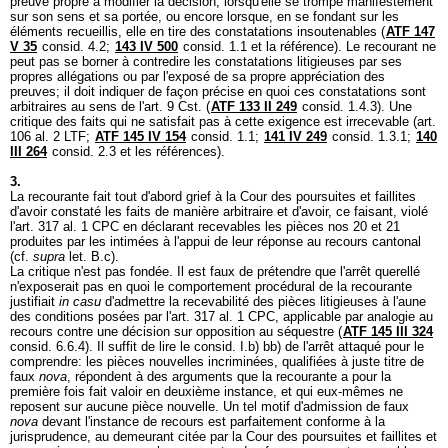
preuve propre à modifier la décision, lorsqu'elle se trompe manifestement
sur son sens et sa portée, ou encore lorsque, en se fondant sur les
éléments recueillis, elle en tire des constatations insoutenables (
ATF 147
V 35
consid. 4.2;
143 IV 500
consid. 1.1 et la référence). Le recourant ne
peut pas se borner à contredire les constatations litigieuses par ses
propres allégations ou par l'exposé de sa propre appréciation des
preuves; il doit indiquer de façon précise en quoi ces constatations sont
arbitraires au sens de l'
art. 9 Cst.
(
ATF 133 II 249
consid. 1.4.3). Une
critique des faits qui ne satisfait pas à cette exigence est irrecevable (
art.
106 al. 2 LTF
;
ATF 145 IV 154
consid. 1.1;
141 IV 249
consid. 1.3.1;
140
III 264
consid. 2.3 et les références).
3.
La recourante fait tout d'abord grief à la Cour des poursuites et faillites
d'avoir constaté les faits de manière arbitraire et d'avoir, ce faisant, violé
l'
art. 317 al. 1 CPC
en déclarant recevables les pièces nos 20 et 21
produites par les intimées à l'appui de leur réponse au recours cantonal
(cf.
supra
let. B.c).
La critique n'est pas fondée. Il est faux de prétendre que l'arrêt querellé
n'exposerait pas en quoi le comportement procédural de la recourante
justifiait
in casu
d'admettre la recevabilité des pièces litigieuses à l'aune
des conditions posées par l'
art. 317 al. 1 CPC
, applicable par analogie au
recours contre une décision sur opposition au séquestre (
ATF 145 III 324
consid. 6.6.4). Il suffit de lire le consid. I.b) bb) de l'arrêt attaqué pour le
comprendre: les pièces nouvelles incriminées, qualifiées à juste titre de
faux
nova
, répondent à des arguments que la recourante a pour la
première fois fait valoir en deuxième instance, et qui eux-mêmes ne
reposent sur aucune pièce nouvelle. Un tel motif d'admission de faux
nova
devant l'instance de recours est parfaitement conforme à la
jurisprudence, au demeurant citée par la Cour des poursuites et faillites et