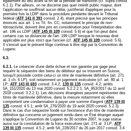
également eu lieu avant la fin de la période de transition (cf.
supra
consid.
6.1.1). Par ailleurs, on ne discerne pas quel intérêt public majeur, dont
l'application ne souffrirait aucun délai, justifierait d'appliquer pour la
première fois la LDIP dans la procédure pendante devant le Tribunal
fédéral (
ATF 141 II 393
consid. 2.4), étant précisé que les principes
énoncés aux
art. 1 ss Tit. fin. CC
, notamment le principe de non-
rétroactivité, doivent être pris en considération pour l'interprétation des
art. 196 ss LDIP
(
ATF 145 III 109
consid. 5.6) et que l'on peut dans
certains cas se distancier de l'
art. 199 LDIP
lorsque le nouveau droit
applicable est plus strict que l'ancien (cf.
ATF 145 III 109
consid. 5.6).
Il s'ensuit que le présent litige continue à être régi par la Convention de
Lugano.
6.2.
6.2.1.
Le créancier d'une dette échue et non garantie par gage peut
requérir le séquestre des biens du débiteur qui se trouvent en Suisse,
lorsqu'il possède contre celui-ci un titre de mainlevée définitive (
art. 271
al. 1 ch. 6 LP
), soit notamment un jugement exécutoire (cf.
art. 80 al. 1
LP
;
ATF 143 III 693
consid. 3.4.2;
139 III 135
consid. 4.2; arrêts
5A_151/2020 du 13 mai 2020 consid. 5.2.2.2.1; 5A_953/2017 du 11 avril
2018 consid. 3.2.2.1). Les décisions étrangères peuvent représenter des
titres de mainlevée définitive, dans la mesure notamment où elles
comportent une condamnation à payer une somme d'argent (
ATF 139 III
135
consid. 4.5.1; arrêt 5A_276/2020 du 19 août 2020 consid. 5.2.3).
Dans le cas d'un séquestre fondé sur l'existence d'un titre de mainlevée
définitive qui concerne un jugement rendu dans un État étranger auquel
s'applique la Convention de Lugano du 30 octobre 2007, le juge statue
aussi sur la constatation de la force exécutoire (
art. 271 al. 3 LP
;
ATF
139 III 135
consid. 4.5.2; arrêt 5A_228/2017 du 26 juin 2017 consid. 3.4