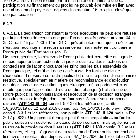
106 CPC
trouvait son fondement. Il était en effet manifeste que sa
participation au financement du procès ne pouvait être mise en lien avec
une obligation de payer des dépens d'un montant 16 fois plus élevé que
dite participation.
6.4.3.
6.4.3.1.
La déclaration constatant la force exécutoire ne peut être refusée
par la juridiction de recours que pour l'un des motifs prévus aux
art. 34 et
35 CL
(
art. 45 par. 1 CL
). L'
art. 34 CL
prévoit notamment que la décision
n'est pas reconnue si la reconnaissance est manifestement contraire à
l'ordre public de l'État requis (ch. 1).
De façon générale, la réserve de l'ordre public doit permettre au juge de
ne pas apporter la protection de la justice suisse à des situations qui
contredisent de façon choquante les principes les plus essentiels de
l'ordre juridique, tel qu'il est conçu en Suisse. En tant que clause
d'exception, la réserve de l'ordre public doit être interprétée d'une manière
restrictive, spécialement en matière de reconnaissance et d'exécution
des décisions et actes authentiques étrangers, où sa portée est plus
étroite que pour l'application directe du droit étranger (effet atténué de
l'ordre public); la reconnaissance et l'exécution de la décision étrangère
constituent ainsi la règle, dont il ne faut pas s'écarter sans de bonnes
raisons (
ATF 143 III 404
consid. 5.2.3 et les références; arrêts
5A_283/2019 du 12 août 2019 consid. 5.2; 5A_248/2015 du 6 avril 2016
consid. 3.3.1 et les références, non publié in
ATF 142 III 420
mais in Pra
2017 p. 822). Un jugement étranger peut être incompatible avec l'ordre
public suisse non seulement à cause de son contenu, mais également en
raison de la procédure dont il est issu (
ATF 142 III 180
consid. 3.2 et les
références; cf. ég., s'agissant de la violation de l'ordre public matériel en
lien avec le montant des dépens, arrêt 4A_156/2020 du 1er octobre 2020