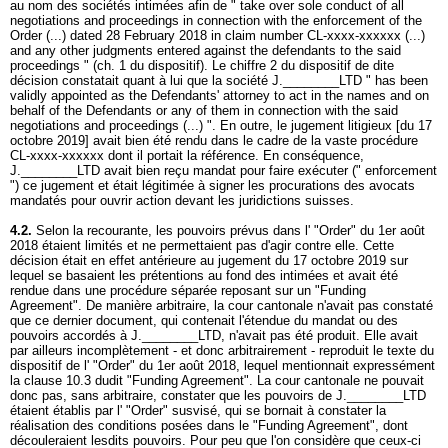
au nom des sociétés intimées afin de " take over sole conduct of all
negotiations and proceedings in connection with the enforcement of the
Order (...) dated 28 February 2018 in claim number CL-xxxx-xxxxxx (...)
and any other judgments entered against the defendants to the said
proceedings " (ch. 1 du dispositif). Le chiffre 2 du dispositif de dite
décision constatait quant à lui que la société J.________LTD " has been
validly appointed as the Defendants' attorney to act in the names and on
behalf of the Defendants or any of them in connection with the said
negotiations and proceedings (...) ". En outre, le jugement litigieux [du 17
octobre 2019] avait bien été rendu dans le cadre de la vaste procédure
CL-xxxx-xxxxxx dont il portait la référence. En conséquence,
J.________LTD avait bien reçu mandat pour faire exécuter (" enforcement
") ce jugement et était légitimée à signer les procurations des avocats
mandatés pour ouvrir action devant les juridictions suisses.
4.2.
Selon la recourante, les pouvoirs prévus dans l' "Order" du 1er août
2018 étaient limités et ne permettaient pas d'agir contre elle. Cette
décision était en effet antérieure au jugement du 17 octobre 2019 sur
lequel se basaient les prétentions au fond des intimées et avait été
rendue dans une procédure séparée reposant sur un "Funding
Agreement". De manière arbitraire, la cour cantonale n'avait pas constaté
que ce dernier document, qui contenait l'étendue du mandat ou des
pouvoirs accordés à J.________LTD, n'avait pas été produit. Elle avait
par ailleurs incomplètement - et donc arbitrairement - reproduit le texte du
dispositif de l' "Order" du 1er août 2018, lequel mentionnait expressément
la clause 10.3 dudit "Funding Agreement". La cour cantonale ne pouvait
donc pas, sans arbitraire, constater que les pouvoirs de J.________LTD
étaient établis par l' "Order" susvisé, qui se bornait à constater la
réalisation des conditions posées dans le "Funding Agreement", dont
découleraient lesdits pouvoirs. Pour peu que l'on considère que ceux-ci