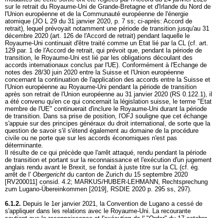
sur le retrait du Royaume-Uni de Grande-Bretagne et d'Irlande du Nord de
l'Union européenne et de la Communauté européenne de l'énergie
atomique (JO L 29 du 31 janvier 2020, p. 7 ss; ci-après: Accord de
retrait), lequel prévoyait notamment une période de transition jusqu'au 31
décembre 2020 (art. 126 de l'Accord de retrait) pendant laquelle le
Royaume-Uni continuait d'être traité comme un Etat lié par la CL (cf. art.
129 par. 1 de l'Accord de retrait, qui prévoit que, pendant la période de
transition, le Royaume-Uni est lié par les obligations découlant des
accords internationaux conclus par l'UE). Conformément à l'Echange de
notes des 28/30 juin 2020 entre la Suisse et l'Union européenne
concernant la continuation de l'application des accords entre la Suisse et
l'Union européenne au Royaume-Uni pendant la période de transition
après son retrait de l'Union européenne au 31 janvier 2020 (RS 0.122.1), il
a été convenu qu'en ce qui concernait la législation suisse, le terme "Etat
membre de l'UE" continuerait d'inclure le Royaume-Uni durant la période
de transition. Dans sa prise de position, l'OFJ souligne que cet échange
s'appuie sur des principes généraux du droit international, de sorte que la
question de savoir s'il s'étend également au domaine de la procédure
civile ou ne porte que sur les accords économiques n'est pas
déterminante.
Il résulte de ce qui précède que l'arrêt attaqué, rendu pendant la période
de transition et portant sur la reconnaissance et l'exécution d'un jugement
anglais rendu avant le Brexit, se fondait à juste titre sur la CL (cf. ég.
arrêt de l'
Obergericht
du canton de Zurich du 15 septembre 2020
[RV200011] consid. 4.2; MARKUS/HUBER-LEHMANN, Rechtsprechung
zum Lugano-Übereinkommen [2019], RSDIE 2020 p. 295 ss, 297).
6.1.2.
Depuis le 1er janvier 2021, la Convention de Lugano a cessé de
s'appliquer dans les relations avec le Royaume-Uni. La recourante