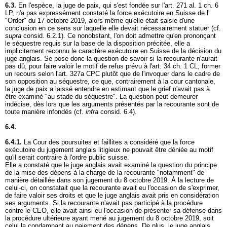
6.3.
En l'espèce, la juge de paix, qui s'est fondée sur l'
art. 271 al. 1 ch. 6
LP
, n'a pas expressément constaté la force exécutoire en Suisse de l'
"Order" du 17 octobre 2019, alors même qu'elle était saisie d'une
conclusion en ce sens sur laquelle elle devait nécessairement statuer (cf.
supra
consid. 6.2.1). Ce nonobstant, l'on doit admettre qu'en prononçant
le séquestre requis sur la base de la disposition précitée, elle a
implicitement reconnu le caractère exécutoire en Suisse de la décision du
juge anglais. Se pose donc la question de savoir si la recourante n'aurait
pas dû, pour faire valoir le motif de refus prévu à l'
art. 34 ch. 1 CL
, former
un recours selon l'
art. 327a CPC
plutôt que de l'invoquer dans le cadre de
son opposition au séquestre, ce que, contrairement à la cour cantonale,
la juge de paix a laissé entendre en estimant que le grief n'avait pas à
être examiné "au stade du séquestre". La question peut demeurer
indécise, dès lors que les arguments présentés par la recourante sont de
toute manière infondés (cf.
infra
consid. 6.4).
6.4.
6.4.1.
La Cour des poursuites et faillites a considéré que la force
exécutoire du jugement anglais litigieux ne pouvait être déniée au motif
qu'il serait contraire à l'ordre public suisse.
Elle a constaté que le juge anglais avait examiné la question du principe
de la mise des dépens à la charge de la recourante "notamment" de
manière détaillée dans son jugement du 8 octobre 2019. À la lecture de
celui-ci, on constatait que la recourante avait eu l'occasion de s'exprimer,
de faire valoir ses droits et que le juge anglais avait pris en considération
ses arguments. Si la recourante n'avait pas participé à la procédure
contre le CEO, elle avait ainsi eu l'occasion de présenter sa défense dans
la procédure ultérieure ayant mené au jugement du 8 octobre 2019, soit
celui la condamnant au paiement des dépens. De plus, le juge anglais