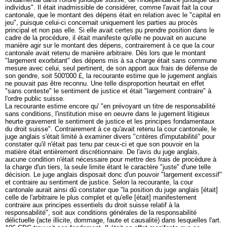
individus". Il était inadmissible de considérer, comme l'avait fait la cour
cantonale, que le montant des dépens était en relation avec le "capital en
jeu", puisque celui-ci concernait uniquement les parties au procès
principal et non pas elle. Si elle avait certes pu prendre position dans le
cadre de la procédure, il était manifeste qu'elle ne pouvait en aucune
manière agir sur le montant des dépens, contrairement à ce que la cour
cantonale avait retenu de manière arbitraire. Dès lors que le montant
"largement exorbitant" des dépens mis à sa charge était sans commune
mesure avec celui, seul pertinent, de son apport aux frais de défense de
son gendre, soit 500'000 £, la recourante estime que le jugement anglais
ne pouvait pas être reconnu. Une telle disproportion heurtait en effet
"sans conteste" le sentiment de justice et était "largement contraire" à
l'ordre public suisse.
La recourante estime encore qu' "en prévoyant un titre de responsabilité
sans conditions, l'institution mise en oeuvre dans le jugement litigieux
heurte gravement le sentiment de justice et les principes fondamentaux
du droit suisse". Contrairement à ce qu'avait retenu la cour cantonale, le
juge anglais s'était limité à examiner divers "critères d'imputabilité" pour
constater qu'il n'était pas tenu par ceux-ci et que son pouvoir en la
matière était entièrement discrétionnaire. De l'avis du juge anglais,
aucune condition n'était nécessaire pour mettre des frais de procédure à
la charge d'un tiers, la seule limite étant le caractère "juste" d'une telle
décision. Le juge anglais disposait donc d'un pouvoir "largement excessif"
et contraire au sentiment de justice. Selon la recourante, la cour
cantonale aurait ainsi dû constater que "la position du juge anglais [était]
celle de l'arbitraire le plus complet et qu'elle [était] manifestement
contraire aux principes essentiels du droit suisse relatif à la
responsabilité", soit aux conditions générales de la responsabilité
délictuelle (acte illicite, dommage, faute et causalité) dans lesquelles l'
art.