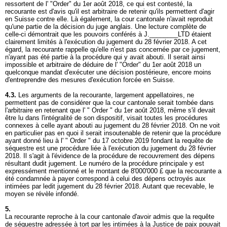
ressortent de l' "Order" du 1er août 2018, ce qui est contesté, la
recourante est d'avis qu'il est arbitraire de retenir qu'ils permettent d'agir
en Suisse contre elle. Là également, la cour cantonale n'avait reproduit
qu'une partie de la décision du juge anglais. Une lecture complète de
celle-ci démontrait que les pouvoirs conférés à J.________LTD étaient
clairement limités à l'exécution du jugement du 28 février 2018. A cet
égard, la recourante rappelle qu'elle n'est pas concernée par ce jugement,
n'ayant pas été partie à la procédure qui y avait abouti. Il serait ainsi
impossible et arbitraire de déduire de l' "Order" du 1er août 2018 un
quelconque mandat d'exécuter une décision postérieure, encore moins
d'entreprendre des mesures d'exécution forcée en Suisse.
4.3.
Les arguments de la recourante, largement appellatoires, ne
permettent pas de considérer que la cour cantonale serait tombée dans
l'arbitraire en retenant que l' " Order " du 1er août 2018, même s'il devait
être lu dans l'intégralité de son dispositif, visait toutes les procédures
connexes à celle ayant abouti au jugement du 28 février 2018. On ne voit
en particulier pas en quoi il serait insoutenable de retenir que la procédure
ayant donné lieu à l' " Order " du 17 octobre 2019 fondant la requête de
séquestre est une procédure liée à l'exécution du jugement du 28 février
2018. Il s'agit à l'évidence de la procédure de recouvrement des dépens
résultant dudit jugement. Le numéro de la procédure principale y est
expressément mentionné et le montant de 8'000'000 £ que la recourante a
été condamnée à payer correspond à celui des dépens octroyés aux
intimées par ledit jugement du 28 février 2018. Autant que recevable, le
moyen se révèle infondé.
5.
La recourante reproche à la cour cantonale d'avoir admis que la requête
de séquestre adressée à tort par les intimées à la Justice de paix pouvait