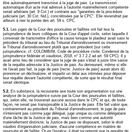
être automatiquement transmise à la juge de paix. La transmission
automatique d'un acte mal adressé à l'autorité matériellement compétente
serait arbitraire (
art. 9 Cst.
) et contraire aux "garanties de la procédure
judiciaire (
art. 30 Cst.
féd.), concrétisées par le CPC". Elle reviendrait par
ailleurs à nier la portée des art. 59 s. CPC.
5.1.
Les juges de la Cour des poursuites et faillites ont fait leur la
jurisprudence de leurs collègues de la Cour d'appel civile, selon laquelle il
convenait de transmettre d'office la cause lorsque le plaideur avait saisi le
président du tribunal au lieu du Tribunal d'arrondissement ou inversement
le Tribunal d'arrondissement plutôt que son président (sur cette
jurisprudence, cf. COLOMBINI, Code de procédure civile, Condensé de la
jurisprudence fédérale et vaudoise, 2018, n° 3.7.2.2 ad
art. 59 CPC
). Il y
avait ainsi lieu de considérer que la juge de paix s'était à juste titre saisie
de la requête adressée à la Justice de paix. Au demeurant, même si elle
ne l'avait pas fait, la juge de paix [recte: Justice de paix] aurait alors dû
prononcer un déclinatoire, et impartir un délai aux intimées pour déposer
leur requête devant l'autorité compétente, de sorte que le résultat final
serait identique.
5.2.
En substance, la recourante axe toute son argumentation sur une
analyse de la jurisprudence suivie par la Cour des poursuites et faillites,
qui, selon elle, ne trouverait aucune assise dans le CPC et qui, de toute
façon, ne serait pas transposable à la Justice de paix. Elle fait valoir que,
contrairement au président du Tribunal d'arrondissement, le juge de paix
n'intervient pas comme juge délégué, juge unique ou comme délégataire
d'une tâche de la Justice de paix, mais bien comme une autorité
matériellement distincte, la Justice de paix ne disposant, selon le droit
vaudois d'organisation judiciaire, d'aucune compétence en matière de
poursuite et de faillite. Or en l'espèce, il était incontesté que la requête de