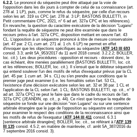
6.2.2.
Le prononcé du séquestre peut être attaqué par la voie de
l'opposition dans les dix jours à compter de celui de sa connaissance (
art.
278 al. 1 LP
), puis, comme le refus du séquestre, par celle d'un recours
selon les
art. 319 ss CPC
(
art. 278 al. 3 LP
; BASTONS BULLETTI, in
Petit commentaire CPC, 2021, n° 6 ad
art. 327a CPC
et les références).
En revanche, la question du caractère exécutoire de la décision "Lugano"
fondant la requête de séquestre ne peut être examinée que dans le
recours prévu à l'
art. 327a CPC
, disposition mettant en oeuvre l'
art. 43
CL
. L'opposition à un séquestre prononcé à titre de mesure conservatoire
(
art. 47 par. 2 CL
cum
art. 271 al. 1 ch. 6 LP
) ne permet en effet
d'invoquer que les objections spécifiques au séquestre (
ATF 143 III 693
consid. 3.3; arrêt 5A_953/2017 du 11 avril 2018 consid. 3.2.2.2; BOLLER,
loc. cit.). Les deux procédures - opposition et recours - doivent donc, le
cas échéant, être menées parallèlement (BASTONS BULLETTI, loc. cit.
et les références; BOLLER, loc. cit.). Il s'ensuit que le débiteur séquestré
qui entend soulever l'un des motifs de refus d'exequatur prévus par la CL
(art. 45 par. 1
cum
art. 34 s. CL) ou s'en prendre aux conditions que le
premier juge peut examiner (i.e. les formalités selon l'
art. 53 CL
,
l'existence d'une décision exécutoire selon les
art. 32 et 38 par. 1 CL
et
l'application de la CL selon l'
art. 1 CL
; BASTONS BULLETTI, op. cit., n° 9
ad
art. 327a CPC
) ne peut le faire que dans le cadre du recours de l'
art.
327a CPC
(JEANDIN, op. cit., p. 44). Ce n'est que lorsque la requête de
séquestre se fonde sur une décision "non Lugano" ou sur une sentence
arbitrale étrangère que le juge de l'opposition au séquestre est compétent
pour examiner le respect des conditions de la reconnaissance ainsi que
les motifs de refus de l'exequatur (
ATF 144 III 411
consid. 6.3.1
[sentence arbitrale étrangère]; BOLLER, loc. cit., se référant à l'
ATF 139
III 135
consid. 4.5.2; en matière de mainlevée, cf. arrêt 5A_387/2016 du
7 septembre 2016 consid. 3).