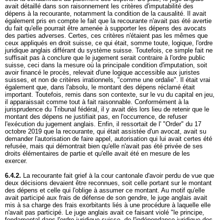
avait détaillé dans son raisonnement les critères d'imputabilité des
dépens à la recourante, notamment la condition de la causalité. Il avait
également pris en compte le fait que la recourante n'avait pas été avertie
du fait qu'elle pourrait être amenée à supporter les dépens des avocats
des parties adverses. Certes, ces critères n'étaient pas les mêmes que
ceux appliqués en droit suisse, ce qui était, somme toute, logique, l'ordre
juridique anglais différant du système suisse. Toutefois, ce simple fait ne
suffisait pas à conclure que le jugement serait contraire à l'ordre public
suisse, ceci dans la mesure où la principale condition d'imputation, soit
avoir financé le procès, relevait d'une logique accessible aux juristes
suisses, et non de critères irrationnels, "comme une ordalie". Il était vrai
également que, dans l'absolu, le montant des dépens réclamé était
important. Toutefois, remis dans son contexte, sur le vu du capital en jeu,
il apparaissait comme tout à fait raisonnable. Conformément à la
jurisprudence du Tribunal fédéral, il y avait dès lors lieu de retenir que le
montant des dépens ne justifiait pas, en l'occurrence, de refuser
l'exécution du jugement anglais. Enfin, il ressortait de l' "Order" du 17
octobre 2019 que la recourante, qui était assistée d'un avocat, avait su
demander l'autorisation de faire appel, autorisation qui lui avait certes été
refusée, mais qui démontrait bien qu'elle n'avait pas été privée de ses
droits élémentaires de partie et qu'elle avait été en mesure de les
exercer.
6.4.2.
La recourante fait grief à la cour cantonale d'avoir perdu de vue que
deux décisions devaient être reconnues, soit celle portant sur le montant
des dépens et celle qui l'oblige à assumer ce montant. Au motif qu'elle
avait participé aux frais de défense de son gendre, le juge anglais avait
mis à sa charge des frais exorbitants liés à une procédure à laquelle elle
n'avait pas participé. Le juge anglais avait ce faisant violé "le principe,
fondamental dans l'ordre juridique suisse, de l'indépendance juridique des