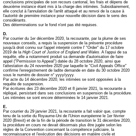
conclusions principales de son recours cantonal, les frais et dépens de
deuxième instance étant mis à la charge des intimées. Subsidiairement,
elle conclut à l'annulation de l'arrêt attaqué et au renvoi de la cause à
l'autorité de première instance pour nouvelle décision dans le sens des
considérants.
Des déterminations sur le fond n'ont pas été requises.
D.
Par courrier du 1er décembre 2020, la recourante, par la plume de ses
nouveaux conseils, a requis la suspension de la présente procédure
jusqu'à droit connu sur l'appel interjeté contre l' "Order" du 17 octobre
2019 de la
High Court of Justice of England and Wales
. A l'appui de sa
requête, elle a notamment produit sa demande d'autorisation de faire
appel ("Permission to Appeal") datée du 28 octobre 2020, ainsi que
l'attestation du 24 novembre 2020 par laquelle le "Civil Appeals Office"
confirme l'enregistrement de ladite demande en date du 30 octobre 2020
sous le numéro de dossier n° yyyy/yyyy.
Par acte du 14 décembre 2020, les intimées se sont opposées à la
requête de suspension.
Par écritures des 23 décembre 2020 et 8 janvier 2021, la recourante a
répliqué, persistant dans ses conclusions en suspension de la procédure.
Les intimées se sont encore déterminées le 14 janvier 2021.
E.
Par courrier du 29 janvier 2021, la recourante a fait valoir que, compte
tenu de la sortie du Royaume-Uni de l'Union européenne le 1er février
2020 (Brexit) et de la fin de la période de transition le 31 décembre 2020,
la procédure en cours ne devait désormais plus être jugée selon les
règles de la Convention concernant la compétence judiciaire, la
reconnaissance et l'exécution des décisions en matière civile et