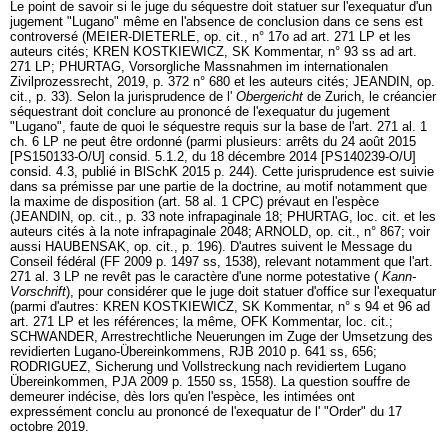
Le point de savoir si le juge du séquestre doit statuer sur l'exequatur d'un
jugement "Lugano" même en l'absence de conclusion dans ce sens est
controversé (MEIER-DIETERLE, op. cit., n° 17o ad
art. 271 LP
et les
auteurs cités; KREN KOSTKIEWICZ, SK Kommentar, n° 93 ss ad
art.
271 LP
; PHURTAG, Vorsorgliche Massnahmen im internationalen
Zivilprozessrecht, 2019, p. 372 n° 680 et les auteurs cités; JEANDIN, op.
cit., p. 33). Selon la jurisprudence de l'
Obergericht
de Zurich, le créancier
séquestrant doit conclure au prononcé de l'exequatur du jugement
"Lugano", faute de quoi le séquestre requis sur la base de l'
art. 271 al. 1
ch. 6 LP
ne peut être ordonné (parmi plusieurs: arrêts du 24 août 2015
[PS150133-O/U] consid. 5.1.2, du 18 décembre 2014 [PS140239-O/U]
consid. 4.3, publié in BlSchK 2015 p. 244). Cette jurisprudence est suivie
dans sa prémisse par une partie de la doctrine, au motif notamment que
la maxime de disposition (
art. 58 al. 1 CPC
) prévaut en l'espèce
(JEANDIN, op. cit., p. 33 note infrapaginale 18; PHURTAG, loc. cit. et les
auteurs cités à la note infrapaginale 2048; ARNOLD, op. cit., n° 867; voir
aussi HAUBENSAK, op. cit., p. 196). D'autres suivent le Message du
Conseil fédéral (FF 2009 p. 1497 ss, 1538), relevant notamment que l'
art.
271 al. 3 LP
ne revêt pas le caractère d'une norme potestative (
Kann-
Vorschrift
), pour considérer que le juge doit statuer d'office sur l'exequatur
(parmi d'autres: KREN KOSTKIEWICZ, SK Kommentar, n° s 94 et 96 ad
art. 271 LP
et les références; la même, OFK Kommentar, loc. cit.;
SCHWANDER, Arrestrechtliche Neuerungen im Zuge der Umsetzung des
revidierten Lugano-Übereinkommens, RJB 2010 p. 641 ss, 656;
RODRIGUEZ, Sicherung und Vollstreckung nach revidiertem Lugano
Übereinkommen, PJA 2009 p. 1550 ss, 1558). La question souffre de
demeurer indécise, dès lors qu'en l'espèce, les intimées ont
expressément conclu au prononcé de l'exequatur de l' "Order" du 17
octobre 2019.