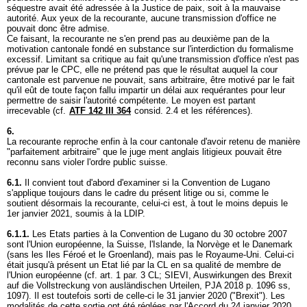
séquestre avait été adressée à la Justice de paix, soit à la mauvaise
autorité. Aux yeux de la recourante, aucune transmission d'office ne
pouvait donc être admise.
Ce faisant, la recourante ne s'en prend pas au deuxième pan de la
motivation cantonale fondé en substance sur l'interdiction du formalisme
excessif. Limitant sa critique au fait qu'une transmission d'office n'est pas
prévue par le CPC, elle ne prétend pas que le résultat auquel la cour
cantonale est parvenue ne pouvait, sans arbitraire, être motivé par le fait
qu'il eût de toute façon fallu impartir un délai aux requérantes pour leur
permettre de saisir l'autorité compétente. Le moyen est partant
irrecevable (cf.
ATF 142 III 364
consid. 2.4 et les références).
6.
La recourante reproche enfin à la cour cantonale d'avoir retenu de manière
"parfaitement arbitraire" que le juge ment anglais litigieux pouvait être
reconnu sans violer l'ordre public suisse.
6.1.
Il convient tout d'abord d'examiner si la Convention de Lugano
s'applique toujours dans le cadre du présent litige ou si, comme le
soutient désormais la recourante, celui-ci est, à tout le moins depuis le
1er janvier 2021, soumis à la LDIP.
6.1.1.
Les Etats parties à la Convention de Lugano du 30 octobre 2007
sont l'Union européenne, la Suisse, l'Islande, la Norvège et le Danemark
(sans les Iles Féroé et le Groenland), mais pas le Royaume-Uni. Celui-ci
était jusqu'à présent un Etat lié par la CL en sa qualité de membre de
l'Union européenne (cf.
art. 1 par. 3 CL
; SIEVI, Auswirkungen des Brexit
auf die Vollstreckung von ausländischen Urteilen, PJA 2018 p. 1096 ss,
1097). Il est toutefois sorti de celle-ci le 31 janvier 2020 ("Brexit"). Les
modalités de cette sortie ont été réglées par l'Accord du 24 janvier 2020