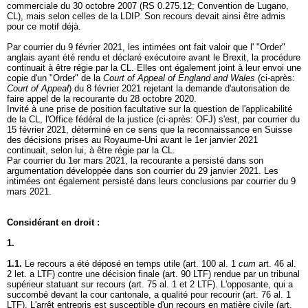
commerciale du 30 octobre 2007 (RS 0.275.12; Convention de Lugano,
CL), mais selon celles de la LDIP. Son recours devait ainsi être admis
pour ce motif déjà.
Par courrier du 9 février 2021, les intimées ont fait valoir que l' "Order"
anglais ayant été rendu et déclaré exécutoire avant le Brexit, la procédure
continuait à être régie par la CL. Elles ont également joint à leur envoi une
copie d'un "Order" de la
Court of Appeal
of England and Wales
(ci-après:
Court of Appeal
) du 8 février 2021 rejetant la demande d'autorisation de
faire appel de la recourante du 28 octobre 2020.
Invité à une prise de position facultative sur la question de l'applicabilité
de la CL, l'Office fédéral de la justice (ci-après: OFJ) s'est, par courrier du
15 février 2021, déterminé en ce sens que la reconnaissance en Suisse
des décisions prises au Royaume-Uni avant le 1er janvier 2021
continuait, selon lui, à être régie par la CL.
Par courrier du 1er mars 2021, la recourante a persisté dans son
argumentation développée dans son courrier du 29 janvier 2021. Les
intimées ont également persisté dans leurs conclusions par courrier du 9
mars 2021.
Considérant en droit :
1.
1.1.
Le recours a été déposé en temps utile (art. 100 al. 1
cum
art. 46 al.
2 let. a LTF
) contre une décision finale (
art. 90 LTF
) rendue par un tribunal
supérieur statuant sur recours (
art. 75 al. 1 et 2 LTF
). L'opposante, qui a
succombé devant la cour cantonale, a qualité pour recourir (
art. 76 al. 1
LTF
). L'arrêt entrepris est susceptible d'un recours en matière civile (art.