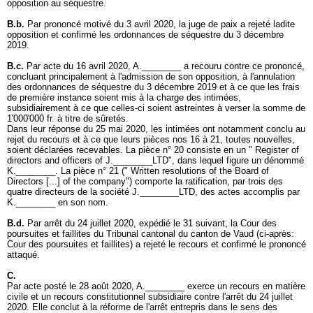
opposition au séquestre.
B.b.
Par prononcé motivé du 3 avril 2020, la juge de paix a rejeté ladite
opposition et confirmé les ordonnances de séquestre du 3 décembre
2019.
B.c.
Par acte du 16 avril 2020, A.________ a recouru contre ce prononcé,
concluant principalement à l'admission de son opposition, à l'annulation
des ordonnances de séquestre du 3 décembre 2019 et à ce que les frais
de première instance soient mis à la charge des intimées,
subsidiairement à ce que celles-ci soient astreintes à verser la somme de
1'000'000 fr. à titre de sûretés.
Dans leur réponse du 25 mai 2020, les intimées ont notamment conclu au
rejet du recours et à ce que leurs pièces nos 16 à 21, toutes nouvelles,
soient déclarées recevables. La pièce n° 20 consiste en un " Register of
directors and officers of J.________LTD", dans lequel figure un dénommé
K.________. La pièce n° 21 (" Written resolutions of the Board of
Directors [...] of the company") comporte la ratification, par trois des
quatre directeurs de la société J.________LTD, des actes accomplis par
K.________ en son nom.
B.d.
Par arrêt du 24 juillet 2020, expédié le 31 suivant, la Cour des
poursuites et faillites du Tribunal cantonal du canton de Vaud (ci-après:
Cour des poursuites et faillites) a rejeté le recours et confirmé le prononcé
attaqué.
C.
Par acte posté le 28 août 2020, A.________ exerce un recours en matière
civile et un recours constitutionnel subsidiaire contre l'arrêt du 24 juillet
2020. Elle conclut à la réforme de l'arrêt entrepris dans le sens des