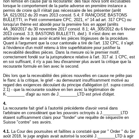
non remise en cause par la recourante: des faux
nova
sont excusables
lorsque le comportement de la partie adverse en première instance a
permis de croire qu'il n'était pas nécessaire de les présenter (arrêt
5A_621/2012 du 20 mars 2013 consid. 5.4; F RANÇOISE BASTONS
BULLETTI, in Petit commentaire CPC, 2021, n° 14 ad
art. 317 CPC
) ou
lorsqu'un thème est abordé pour la première fois en appel (arrêts
4A_360/2017 du 30 novembre 2017 consid. 8.1; 4A_305/2012 du 6 février
2013 consid. 3.3; BASTONS BULLETTI,
ibid
.). Il n'est donc en rien
arbitraire de ne pas avoir écarté les pièces litigieuses de la procédure.
Quant à l'argument que la cour cantonale a tiré de l'
art. 132 CPC
, il s'agit
à l'évidence d'un motif retenu à titre superfétatoire pour justifier la
recevabilité desdites pièces. Dans la mesure où le premier motif,
correctement fondé sur la jurisprudence relative à l'
art. 317 al. 1 CPC
, est
en soi suffisant, il n'y a pas lieu d'examiner plus avant la critique que la
recourante formule en lien avec le second.
Dès lors que la recevabilité des pièces nouvelles en cause ne prête pas
le flanc à la critique, le grief - au demeurant insuffisamment motivé au
regard des exigences découlant du principe d'allégation (cf.
supra
consid.
2.1) - que la recourante soulève en lien avec la légitimation de
K.________ d'agir au nom de J.________LTD est privé d'objet.
4.
La recourante fait grief à l'autorité précédente d'avoir versé dans
l'arbitraire en considérant que les pouvoirs octroyés à J.________LTD
étaient suffisamment clairs pour "fonder" une requête de séquestre en
Suisse "contre" ses avoirs.
4.1.
La Cour des poursuites et faillites a constaté que par " Order " du 1er
août 2018, le juge anglais avait autorisé la société J.________LTD à agir