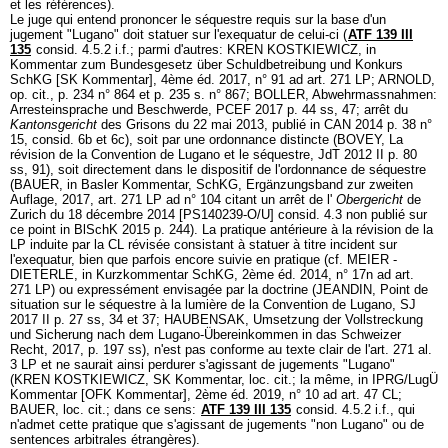
et les références).
Le juge qui entend prononcer le séquestre requis sur la base d'un
jugement "Lugano" doit statuer sur l'exequatur de celui-ci (
ATF 139 III
135
consid. 4.5.2 i.f.; parmi d'autres: KREN KOSTKIEWICZ, in
Kommentar zum Bundesgesetz über Schuldbetreibung und Konkurs
SchKG [SK Kommentar], 4ème éd. 2017, n° 91 ad
art. 271 LP
; ARNOLD,
op. cit., p. 234 n° 864 et p. 235 s. n° 867; BOLLER, Abwehrmassnahmen:
Arresteinsprache und Beschwerde, PCEF 2017 p. 44 ss, 47; arrêt du
Kantonsgericht
des Grisons du 22 mai 2013, publié in CAN 2014 p. 38 n°
15, consid. 6b et 6c), soit par une ordonnance distincte (BOVEY, La
révision de la Convention de Lugano et le séquestre, JdT 2012 II p. 80
ss, 91), soit directement dans le dispositif de l'ordonnance de séquestre
(BAUER, in Basler Kommentar, SchKG, Ergänzungsband zur zweiten
Auflage, 2017,
art. 271 LP
ad n° 104 citant un arrêt de l'
Obergericht
de
Zurich du 18 décembre 2014 [PS140239-O/U] consid. 4.3 non publié sur
ce point in BlSchK 2015 p. 244). La pratique antérieure à la révision de la
LP induite par la CL révisée consistant à statuer à titre incident sur
l'exequatur, bien que parfois encore suivie en pratique (cf. MEIER -
DIETERLE, in Kurzkommentar SchKG, 2ème éd. 2014, n° 17n ad
art.
271 LP
) ou expressément envisagée par la doctrine (JEANDIN, Point de
situation sur le séquestre à la lumière de la Convention de Lugano, SJ
2017 II p. 27 ss, 34 et 37; HAUBENSAK, Umsetzung der Vollstreckung
und Sicherung nach dem Lugano-Übereinkommen in das Schweizer
Recht, 2017, p. 197 ss), n'est pas conforme au texte clair de l'
art. 271 al.
3 LP
et ne saurait ainsi perdurer s'agissant de jugements "Lugano"
(KREN KOSTKIEWICZ, SK Kommentar, loc. cit.; la même, in IPRG/LugÜ
Kommentar [OFK Kommentar], 2ème éd. 2019, n° 10 ad
art. 47 CL
;
BAUER, loc. cit.; dans ce sens:
ATF 139 III 135
consid. 4.5.2 i.f., qui
n'admet cette pratique que s'agissant de jugements "non Lugano" ou de
sentences arbitrales étrangères).