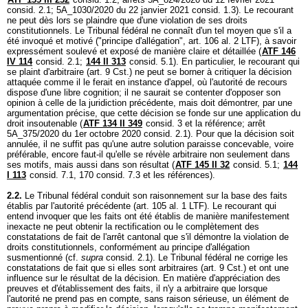
consid. 2.1; 5A_1030/2020 du 22 janvier 2021 consid. 1.3). Le recourant
ne peut dès lors se plaindre que d'une violation de ses droits
constitutionnels. Le Tribunal fédéral ne connaît d'un tel moyen que s'il a
été invoqué et motivé ("principe d'allégation",
art. 106 al. 2 LTF
), à savoir
expressément soulevé et exposé de manière claire et détaillée (
ATF 146
IV 114
consid. 2.1;
144 II 313
consid. 5.1). En particulier, le recourant qui
se plaint d'arbitraire (
art. 9 Cst.
) ne peut se borner à critiquer la décision
attaquée comme il le ferait en instance d'appel, où l'autorité de recours
dispose d'une libre cognition; il ne saurait se contenter d'opposer son
opinion à celle de la juridiction précédente, mais doit démontrer, par une
argumentation précise, que cette décision se fonde sur une application du
droit insoutenable (
ATF 134 II 349
consid. 3 et la référence; arrêt
5A_375/2020 du 1er octobre 2020 consid. 2.1). Pour que la décision soit
annulée, il ne suffit pas qu'une autre solution paraisse concevable, voire
préférable, encore faut-il qu'elle se révèle arbitraire non seulement dans
ses motifs, mais aussi dans son résultat (
ATF 145 II 32
consid. 5.1;
144
I 113
consid. 7.1, 170 consid. 7.3 et les références).
2.2.
Le Tribunal fédéral conduit son raisonnement sur la base des faits
établis par l'autorité précédente (
art. 105 al. 1 LTF
). Le recourant qui
entend invoquer que les faits ont été établis de manière manifestement
inexacte ne peut obtenir la rectification ou le complètement des
constatations de fait de l'arrêt cantonal que s'il démontre la violation de
droits constitutionnels, conformément au principe d'allégation
susmentionné (cf.
supra
consid. 2.1). Le Tribunal fédéral ne corrige les
constatations de fait que si elles sont arbitraires (
art. 9 Cst.
) et ont une
influence sur le résultat de la décision. En matière d'appréciation des
preuves et d'établissement des faits, il n'y a arbitraire que lorsque
l'autorité ne prend pas en compte, sans raison sérieuse, un élément de