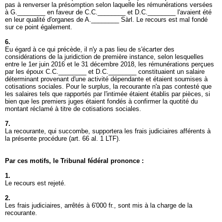
pas à renverser la présomption selon laquelle les rémunérations versées
à G.________ en faveur de C.C.________ et D.C.________ l'avaient été
en leur qualité d'organes de A.________ Sàrl. Le recours est mal fondé
sur ce point également.
6.
Eu égard à ce qui précède, il n'y a pas lieu de s'écarter des
considérations de la juridiction de première instance, selon lesquelles
entre le 1er juin 2016 et le 31 décembre 2018, les rémunérations perçues
par les époux C.C.________ et D.C.________ constituaient un salaire
déterminant provenant d'une activité dépendante et étaient soumises à
cotisations sociales. Pour le surplus, la recourante n'a pas contesté que
les salaires tels que rapportés par l'intimée étaient établis par pièces, si
bien que les premiers juges étaient fondés à confirmer la quotité du
montant réclamé à titre de cotisations sociales.
7.
La recourante, qui succombe, supportera les frais judiciaires afférents à
la présente procédure (
art. 66 al. 1 LTF
).
Par ces motifs, le Tribunal fédéral prononce :
1.
Le recours est rejeté.
2.
Les frais judiciaires, arrêtés à 6'000 fr., sont mis à la charge de la
recourante.