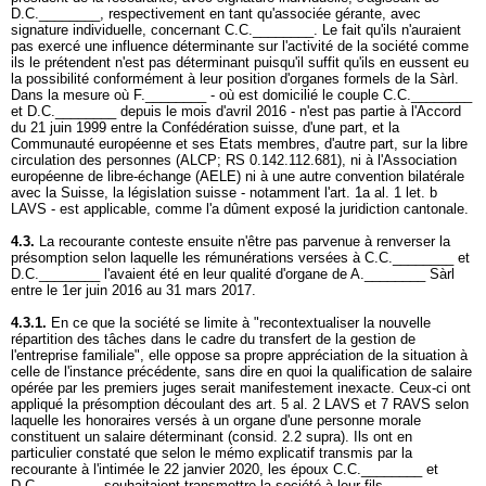
D.C.________, respectivement en tant qu'associée gérante, avec
signature individuelle, concernant C.C.________. Le fait qu'ils n'auraient
pas exercé une influence déterminante sur l'activité de la société comme
ils le prétendent n'est pas déterminant puisqu'il suffit qu'ils en eussent eu
la possibilité conformément à leur position d'organes formels de la Sàrl.
Dans la mesure où F.________ - où est domicilié le couple C.C.________
et D.C.________ depuis le mois d'avril 2016 - n'est pas partie à l'Accord
du 21 juin 1999 entre la Confédération suisse, d'une part, et la
Communauté européenne et ses Etats membres, d'autre part, sur la libre
circulation des personnes (ALCP; RS 0.142.112.681), ni à l'Association
européenne de libre-échange (AELE) ni à une autre convention bilatérale
avec la Suisse, la législation suisse - notamment l'
art. 1a al. 1 let. b
LAVS
- est applicable, comme l'a dûment exposé la juridiction cantonale.
4.3.
La recourante conteste ensuite n'être pas parvenue à renverser la
présomption selon laquelle les rémunérations versées à C.C.________ et
D.C.________ l'avaient été en leur qualité d'organe de A.________ Sàrl
entre le 1er juin 2016 au 31 mars 2017.
4.3.1.
En ce que la société se limite à "recontextualiser la nouvelle
répartition des tâches dans le cadre du transfert de la gestion de
l'entreprise familiale", elle oppose sa propre appréciation de la situation à
celle de l'instance précédente, sans dire en quoi la qualification de salaire
opérée par les premiers juges serait manifestement inexacte. Ceux-ci ont
appliqué la présomption découlant des
art. 5 al. 2 LAVS
et 7 RAVS selon
laquelle les honoraires versés à un organe d'une personne morale
constituent un salaire déterminant (consid. 2.2 supra). Ils ont en
particulier constaté que selon le mémo explicatif transmis par la
recourante à l'intimée le 22 janvier 2020, les époux C.C.________ et
D.C.________ souhaitaient transmettre la société à leur fils,