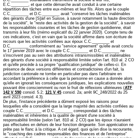
E.C.________, et que cette démarche avait conduit à une certaine
répartition des tâches entre eux-mêmes et leur fils. Alors que le couple
C.C.________ et D.C.________ avait "conservé les tâches inaliénables
des gérants d'une [S]àrl en Suisse, à savoir notamment la haute direction
de la société", le "reste des activités de la gestion de la société", à savoir
les responsabilités courantes et les tâches de gestion quotidienne, était
transmis à leur fils (mémo explicatif du 22 janvier 2020). Compte tenu de
ces indications, c'est en vain que la société affirme dans son écriture de
recours que les activités confiées aux époux C.C.________ et
D.C.________ conformément au "service agreement" qu'elle avait conclu
le 17 janvier 2019 avec le couple C.C.________ et D.C.________ ne
s'inscrivent pas au sein des attributions intransmissibles et inaliénables
des gérants d'une société à responsabilité limitée selon l'
art. 810 al. 2 CO
et qu'elle procède à sa propre "qualification juridique" de celles-ci. En
présence de deux versions différentes et contradictoires d'un fait, la
juridiction cantonale ne tombe en particulier pas dans l'arbitraire en
accordant la préférence à celle que la personne en cause a donnée alors
qu'elle en ignorait les conséquences juridiques, les explications nouvelles
pouvant être consciemment ou non le fruit de réflexions ultérieures (
ATF
142 V 590
consid. 5.2;
121 V 45
consid. 2a; arrêt 9C_248/2022 du 25
avril 2023 consid. 4.3).
De plus, l'instance précédente a dûment exposé les raisons pour
lesquelles elle a considéré que la large majorité des activités confiées au
couple C.C.________ et D.C.________ correspondait à des tâches
inaliénables et inhérentes à la qualité de gérant d'une société à
responsabilité limitée (selon l'
art. 810 al. 2 CO
) que les époux n'auraient
pas effectuées en dehors de leur fonction dirigeante. Son appréciation ne
prête pas le flanc à la critique. A cet égard, quoi qu'en dise la recourante,
le "coaching des cadres responsables des finances et de l'entreprise"