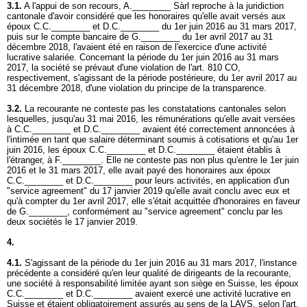
3.1.
A l'appui de son recours, A.________ Sàrl reproche à la juridiction
cantonale d'avoir considéré que les honoraires qu'elle avait versés aux
époux C.C.________ et D.C.________ du 1er juin 2016 au 31 mars 2017,
puis sur le compte bancaire de G.________ du 1er avril 2017 au 31
décembre 2018, l'avaient été en raison de l'exercice d'une activité
lucrative salariée. Concernant la période du 1er juin 2016 au 31 mars
2017, la société se prévaut d'une violation de l'
art. 810 CO
,
respectivement, s'agissant de la période postérieure, du 1er avril 2017 au
31 décembre 2018, d'une violation du principe de la transparence.
3.2.
La recourante ne conteste pas les constatations cantonales selon
lesquelles, jusqu'au 31 mai 2016, les rémunérations qu'elle avait versées
à C.C.________ et D.C.________ avaient été correctement annoncées à
l'intimée en tant que salaire déterminant soumis à cotisations et qu'au 1er
juin 2016, les époux C.C.________ et D.C.________ étaient établis à
l'étranger, à F.________. Elle ne conteste pas non plus qu'entre le 1er juin
2016 et le 31 mars 2017, elle avait payé des honoraires aux époux
C.C.________ et D.C.________ pour leurs activités, en application d'un
"service agreement" du 17 janvier 2019 qu'elle avait conclu avec eux et
qu'à compter du 1er avril 2017, elle s'était acquittée d'honoraires en faveur
de G.________, conformément au "service agreement" conclu par les
deux sociétés le 17 janvier 2019.
4.
4.1.
S'agissant de la période du 1er juin 2016 au 31 mars 2017, l'instance
précédente a considéré qu'en leur qualité de dirigeants de la recourante,
une société à responsabilité limitée ayant son siège en Suisse, les époux
C.C.________ et D.C.________ avaient exercé une activité lucrative en
Suisse et étaient obligatoirement assurés au sens de la LAVS, selon l'
art.