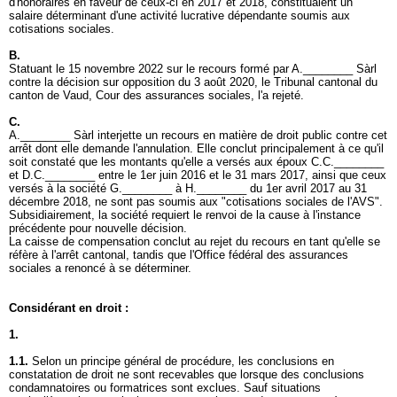
d'honoraires en faveur de ceux-ci en 2017 et 2018, constituaient un
salaire déterminant d'une activité lucrative dépendante soumis aux
cotisations sociales.
B.
Statuant le 15 novembre 2022 sur le recours formé par A.________ Sàrl
contre la décision sur opposition du 3 août 2020, le Tribunal cantonal du
canton de Vaud, Cour des assurances sociales, l'a rejeté.
C.
A.________ Sàrl interjette un recours en matière de droit public contre cet
arrêt dont elle demande l'annulation. Elle conclut principalement à ce qu'il
soit constaté que les montants qu'elle a versés aux époux C.C.________
et D.C.________ entre le 1er juin 2016 et le 31 mars 2017, ainsi que ceux
versés à la société G.________ à H.________ du 1er avril 2017 au 31
décembre 2018, ne sont pas soumis aux "cotisations sociales de l'AVS".
Subsidiairement, la société requiert le renvoi de la cause à l'instance
précédente pour nouvelle décision.
La caisse de compensation conclut au rejet du recours en tant qu'elle se
réfère à l'arrêt cantonal, tandis que l'Office fédéral des assurances
sociales a renoncé à se déterminer.
Considérant en droit :
1.
1.1.
Selon un principe général de procédure, les conclusions en
constatation de droit ne sont recevables que lorsque des conclusions
condamnatoires ou formatrices sont exclues. Sauf situations