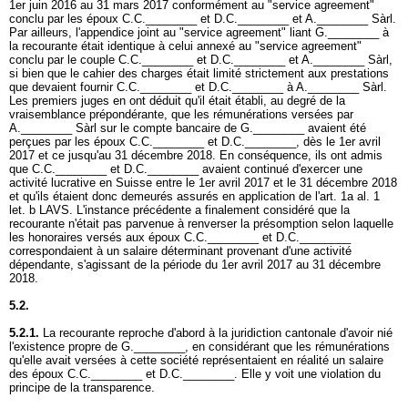
1er juin 2016 au 31 mars 2017 conformément au "service agreement"
conclu par les époux C.C.________ et D.C.________ et A.________ Sàrl.
Par ailleurs, l'appendice joint au "service agreement" liant G.________ à
la recourante était identique à celui annexé au "service agreement"
conclu par le couple C.C.________ et D.C.________ et A.________ Sàrl,
si bien que le cahier des charges était limité strictement aux prestations
que devaient fournir C.C.________ et D.C.________ à A.________ Sàrl.
Les premiers juges en ont déduit qu'il était établi, au degré de la
vraisemblance prépondérante, que les rémunérations versées par
A.________ Sàrl sur le compte bancaire de G.________ avaient été
perçues par les époux C.C.________ et D.C.________, dès le 1er avril
2017 et ce jusqu'au 31 décembre 2018. En conséquence, ils ont admis
que C.C.________ et D.C.________ avaient continué d'exercer une
activité lucrative en Suisse entre le 1er avril 2017 et le 31 décembre 2018
et qu'ils étaient donc demeurés assurés en application de l'
art. 1a al. 1
let. b LAVS
. L'instance précédente a finalement considéré que la
recourante n'était pas parvenue à renverser la présomption selon laquelle
les honoraires versés aux époux C.C.________ et D.C.________
correspondaient à un salaire déterminant provenant d'une activité
dépendante, s'agissant de la période du 1er avril 2017 au 31 décembre
2018.
5.2.
5.2.1.
La recourante reproche d'abord à la juridiction cantonale d'avoir nié
l'existence propre de G.________, en considérant que les rémunérations
qu'elle avait versées à cette société représentaient en réalité un salaire
des époux C.C.________ et D.C.________. Elle y voit une violation du
principe de la transparence.