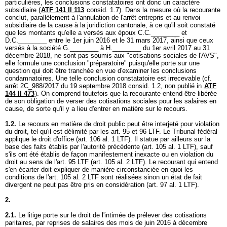
particulières, les conclusions constatatoires ont donc un caractère
subsidiaire (
ATF 141 II 113
consid. 1.7). Dans la mesure où la recourante
conclut, parallèlement à l'annulation de l'arrêt entrepris et au renvoi
subsidiaire de la cause à la juridiction cantonale, à ce qu'il soit constaté
que les montants qu'elle a versés aux époux C.C.________ et
D.C.________ entre le 1er juin 2016 et le 31 mars 2017, ainsi que ceux
versés à la société G.________ à H.________ du 1er avril 2017 au 31
décembre 2018, ne sont pas soumis aux "cotisations sociales de l'AVS",
elle formule une conclusion "préparatoire" puisqu'elle porte sur une
question qui doit être tranchée en vue d'examiner les conclusions
condamnatoires. Une telle conclusion constatatoire est irrecevable (cf.
arrêt 2C_988/2017 du 19 septembre 2018 consid. 1.2, non publié in
ATF
144 II 473
). On comprend toutefois que la recourante entend être libérée
de son obligation de verser des cotisations sociales pour les salaires en
cause, de sorte qu'il y a lieu d'entrer en matière sur le recours.
1.2.
Le recours en matière de droit public peut être interjeté pour violation
du droit, tel qu'il est délimité par les
art. 95 et 96 LTF
. Le Tribunal fédéral
applique le droit d'office (
art. 106 al. 1 LTF
). Il statue par ailleurs sur la
base des faits établis par l'autorité précédente (
art. 105 al. 1 LTF
), sauf
s'ils ont été établis de façon manifestement inexacte ou en violation du
droit au sens de l'
art. 95 LTF
(
art. 105 al. 2 LTF
). Le recourant qui entend
s'en écarter doit expliquer de manière circonstanciée en quoi les
conditions de l'
art. 105 al. 2 LTF
sont réalisées sinon un état de fait
divergent ne peut pas être pris en considération (
art. 97 al. 1 LTF
).
2.
2.1.
Le litige porte sur le droit de l'intimée de prélever des cotisations
paritaires, par reprises de salaires des mois de juin 2016 à décembre