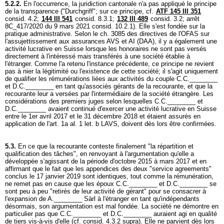
5.2.2.
En l'occurrence, la juridiction cantonale n'a pas appliqué le principe
de la transparence ("Durchgriff"; sur ce principe, cf.
ATF 145 III 351
consid. 4.2;
144 III 541
consid. 8.3.1;
132 III 489
consid. 3.2; arrêt
8C_417/2020 du 9 mars 2021 consid. 10.2.1). Elle s'est fondée sur la
pratique administrative. Selon le ch. 3085 des directives de l'OFAS sur
l'assujettissement aux assurances AVS et AI (DAA), il y a également une
activité lucrative en Suisse lorsque les honoraires ne sont pas versés
directement à l'intéressé mais transférés à une société établie à
l'étranger. Comme l'a retenu l'instance précédente, ce principe ne revient
pas à nier la légitimité ou l'existence de cette société; il s'agit uniquement
de qualifier les rémunérations liées aux activités du couple C.C.________
et D.C.________ en tant qu'associés gérants de la recourante, et que la
recourante leur a versées par l'intermédiaire de la société étrangère. Les
considérations des premiers juges selon lesquelles C.C.________ et
D.C.________ avaient continué d'exercer une activité lucrative en Suisse
entre le 1er avril 2017 et le 31 décembre 2018 et étaient assurés en
application de l'
art. 1a al. 1 let. b LAVS
, doivent dès lors être confirmées.
5.3.
En ce que la recourante conteste finalement "la répartition et
qualification des tâches", en renvoyant à l'argumentation qu'elle a
développée s'agissant de la période d'octobre 2015 à mars 2017 et en
affirmant que le fait que les appendices des deux "service agreements"
conclus le 17 janvier 2019 sont identiques, tout comme la rémunération,
ne remet pas en cause que les époux C.C.________ et D.C.________ se
sont peu à peu "retirés de leur activité de gérant" pour se consacrer à
l'expansion de A.________ Sàrl à l'étranger en tant qu'indépendants
désormais, son argumentation est mal fondée. La société ne démontre en
particulier pas que C.C.________ et D.C.________ auraient agi en qualité
de tiers vis-à-vis d'elle (cf. consid. 4.3.2 supra). Elle ne parvient dès lors