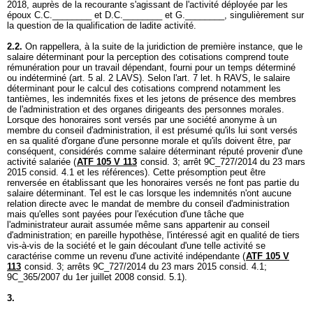
2018, auprès de la recourante s'agissant de l'activité déployée par les
époux C.C.________ et D.C.________ et G.________, singulièrement sur
la question de la qualification de ladite activité.
2.2.
On rappellera, à la suite de la juridiction de première instance, que le
salaire déterminant pour la perception des cotisations comprend toute
rémunération pour un travail dépendant, fourni pour un temps déterminé
ou indéterminé (
art. 5 al. 2 LAVS
). Selon l'
art. 7 let
. h RAVS, le salaire
déterminant pour le calcul des cotisations comprend notamment les
tantièmes, les indemnités fixes et les jetons de présence des membres
de l'administration et des organes dirigeants des personnes morales.
Lorsque des honoraires sont versés par une société anonyme à un
membre du conseil d'administration, il est présumé qu'ils lui sont versés
en sa qualité d'organe d'une personne morale et qu'ils doivent être, par
conséquent, considérés comme salaire déterminant réputé provenir d'une
activité salariée (
ATF 105 V 113
consid. 3; arrêt 9C_727/2014 du 23 mars
2015 consid. 4.1 et les références). Cette présomption peut être
renversée en établissant que les honoraires versés ne font pas partie du
salaire déterminant. Tel est le cas lorsque les indemnités n'ont aucune
relation directe avec le mandat de membre du conseil d'administration
mais qu'elles sont payées pour l'exécution d'une tâche que
l'administrateur aurait assumée même sans appartenir au conseil
d'administration; en pareille hypothèse, l'intéressé agit en qualité de tiers
vis-à-vis de la société et le gain découlant d'une telle activité se
caractérise comme un revenu d'une activité indépendante (
ATF 105 V
113
consid. 3; arrêts 9C_727/2014 du 23 mars 2015 consid. 4.1;
9C_365/2007 du 1er juillet 2008 consid. 5.1).
3.