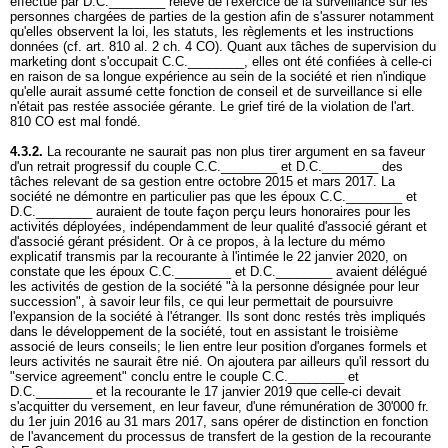
effectué par D.C.________ relève de l'exercice de la surveillance sur les
personnes chargées de parties de la gestion afin de s'assurer notamment
qu'elles observent la loi, les statuts, les règlements et les instructions
données (cf.
art. 810 al. 2 ch. 4 CO
). Quant aux tâches de supervision du
marketing dont s'occupait C.C.________, elles ont été confiées à celle-ci
en raison de sa longue expérience au sein de la société et rien n'indique
qu'elle aurait assumé cette fonction de conseil et de surveillance si elle
n'était pas restée associée gérante. Le grief tiré de la violation de l'
art.
810 CO
est mal fondé.
4.3.2.
La recourante ne saurait pas non plus tirer argument en sa faveur
d'un retrait progressif du couple C.C.________ et D.C.________ des
tâches relevant de sa gestion entre octobre 2015 et mars 2017. La
société ne démontre en particulier pas que les époux C.C.________ et
D.C.________ auraient de toute façon perçu leurs honoraires pour les
activités déployées, indépendamment de leur qualité d'associé gérant et
d'associé gérant président. Or à ce propos, à la lecture du mémo
explicatif transmis par la recourante à l'intimée le 22 janvier 2020, on
constate que les époux C.C.________ et D.C.________ avaient délégué
les activités de gestion de la société "à la personne désignée pour leur
succession", à savoir leur fils, ce qui leur permettait de poursuivre
l'expansion de la société à l'étranger. Ils sont donc restés très impliqués
dans le développement de la société, tout en assistant le troisième
associé de leurs conseils; le lien entre leur position d'organes formels et
leurs activités ne saurait être nié. On ajoutera par ailleurs qu'il ressort du
"service agreement" conclu entre le couple C.C.________ et
D.C.________ et la recourante le 17 janvier 2019 que celle-ci devait
s'acquitter du versement, en leur faveur, d'une rémunération de 30'000 fr.
du 1er juin 2016 au 31 mars 2017, sans opérer de distinction en fonction
de l'avancement du processus de transfert de la gestion de la recourante