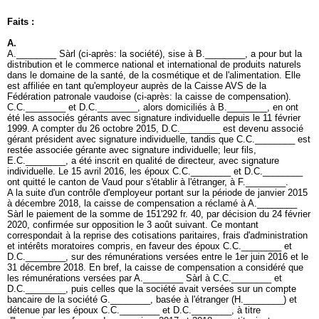
Faits :
A.
A.________ Sàrl (ci-après: la société), sise à B.________, a pour but la
distribution et le commerce national et international de produits naturels
dans le domaine de la santé, de la cosmétique et de l'alimentation. Elle
est affiliée en tant qu'employeur auprès de la Caisse AVS de la
Fédération patronale vaudoise (ci-après: la caisse de compensation).
C.C.________ et D.C.________, alors domiciliés à B.________, en ont
été les associés gérants avec signature individuelle depuis le 11 février
1999. A compter du 26 octobre 2015, D.C.________ est devenu associé
gérant président avec signature individuelle, tandis que C.C.________ est
restée associée gérante avec signature individuelle; leur fils,
E.C.________, a été inscrit en qualité de directeur, avec signature
individuelle. Le 15 avril 2016, les époux C.C.________ et D.C.________
ont quitté le canton de Vaud pour s'établir à l'étranger, à F.________.
A la suite d'un contrôle d'employeur portant sur la période de janvier 2015
à décembre 2018, la caisse de compensation a réclamé à A.________
Sàrl le paiement de la somme de 151'292 fr. 40, par décision du 24 février
2020, confirmée sur opposition le 3 août suivant. Ce montant
correspondait à la reprise des cotisations paritaires, frais d'administration
et intérêts moratoires compris, en faveur des époux C.C.________ et
D.C.________, sur des rémunérations versées entre le 1er juin 2016 et le
31 décembre 2018. En bref, la caisse de compensation a considéré que
les rémunérations versées par A.________ Sàrl à C.C.________ et
D.C.________, puis celles que la société avait versées sur un compte
bancaire de la société G.________, basée à l'étranger (H.________) et
détenue par les époux C.C.________ et D.C.________, à titre