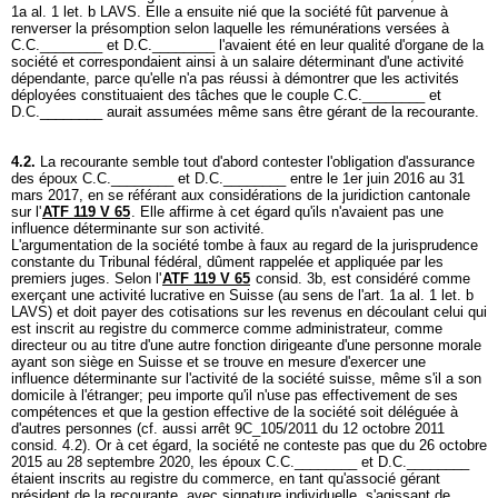
1a al. 1 let. b LAVS
. Elle a ensuite nié que la société fût parvenue à
renverser la présomption selon laquelle les rémunérations versées à
C.C.________ et D.C.________ l'avaient été en leur qualité d'organe de la
société et correspondaient ainsi à un salaire déterminant d'une activité
dépendante, parce qu'elle n'a pas réussi à démontrer que les activités
déployées constituaient des tâches que le couple C.C.________ et
D.C.________ aurait assumées même sans être gérant de la recourante.
4.2.
La recourante semble tout d'abord contester l'obligation d'assurance
des époux C.C.________ et D.C.________ entre le 1er juin 2016 au 31
mars 2017, en se référant aux considérations de la juridiction cantonale
sur l'
ATF 119 V 65
. Elle affirme à cet égard qu'ils n'avaient pas une
influence déterminante sur son activité.
L'argumentation de la société tombe à faux au regard de la jurisprudence
constante du Tribunal fédéral, dûment rappelée et appliquée par les
premiers juges. Selon l'
ATF 119 V 65
consid. 3b, est considéré comme
exerçant une activité lucrative en Suisse (au sens de l'
art. 1a al. 1 let. b
LAVS
) et doit payer des cotisations sur les revenus en découlant celui qui
est inscrit au registre du commerce comme administrateur, comme
directeur ou au titre d'une autre fonction dirigeante d'une personne morale
ayant son siège en Suisse et se trouve en mesure d'exercer une
influence déterminante sur l'activité de la société suisse, même s'il a son
domicile à l'étranger; peu importe qu'il n'use pas effectivement de ses
compétences et que la gestion effective de la société soit déléguée à
d'autres personnes (cf. aussi arrêt 9C_105/2011 du 12 octobre 2011
consid. 4.2). Or à cet égard, la société ne conteste pas que du 26 octobre
2015 au 28 septembre 2020, les époux C.C.________ et D.C.________
étaient inscrits au registre du commerce, en tant qu'associé gérant
président de la recourante, avec signature individuelle, s'agissant de