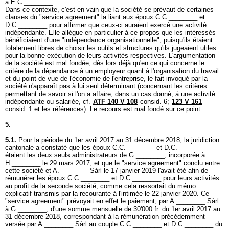
à E.C.________.
Dans ce contexte, c'est en vain que la société se prévaut de certaines
clauses du "service agreement" la liant aux époux C.C.________ et
D.C.________ pour affirmer que ceux-ci auraient exercé une activité
indépendante. Elle allègue en particulier à ce propos que les intéressés
bénéficiaient d'une "indépendance organisationnelle", puisqu'ils étaient
totalement libres de choisir les outils et structures qu'ils jugeaient utiles
pour la bonne exécution de leurs activités respectives. L'argumentation
de la société est mal fondée, dès lors déjà qu'en ce qui concerne le
critère de la dépendance à un employeur quant à l'organisation du travail
et du point de vue de l'économie de l'entreprise, le fait invoqué par la
société n'apparaît pas à lui seul déterminant (concernant les critères
permettant de savoir si l'on a affaire, dans un cas donné, à une activité
indépendante ou salariée, cf.
ATF 140 V 108
consid. 6;
123 V 161
consid. 1 et les références). Le recours est mal fondé sur ce point.
5.
5.1.
Pour la période du 1er avril 2017 au 31 décembre 2018, la juridiction
cantonale a constaté que les époux C.C.________ et D.C.________
étaient les deux seuls administrateurs de G.________, incorporée à
H.________ le 29 mars 2017, et que le "service agreement" conclu entre
cette société et A.________ Sàrl le 17 janvier 2019 l'avait été afin de
rémunérer les époux C.C.________ et D.C.________ pour leurs activités
au profit de la seconde société, comme cela ressortait du mémo
explicatif transmis par la recourante à l'intimée le 22 janvier 2020. Ce
"service agreement" prévoyait en effet le paiement, par A.________ Sàrl
à G.________, d'une somme mensuelle de 30'000 fr. du 1er avril 2017 au
31 décembre 2018, correspondant à la rémunération précédemment
versée par A.________ Sàrl au couple C.C.________ et D.C.________ du