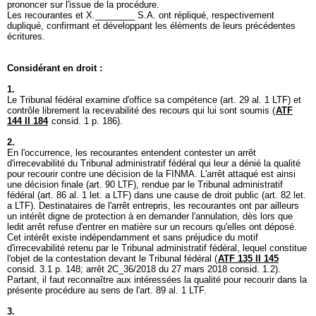
prononcer sur l'issue de la procédure.
Les recourantes et X.________ S.A. ont répliqué, respectivement
dupliqué, confirmant et développant les éléments de leurs précédentes
écritures.
Considérant en droit :
1.
Le Tribunal fédéral examine d'office sa compétence (
art. 29 al. 1 LTF
) et
contrôle librement la recevabilité des recours qui lui sont soumis (
ATF
144 II 184
consid. 1 p. 186).
2.
En l'occurrence, les recourantes entendent contester un arrêt
d'irrecevabilité du Tribunal administratif fédéral qui leur a dénié la qualité
pour recourir contre une décision de la FINMA. L'arrêt attaqué est ainsi
une décision finale (
art. 90 LTF
), rendue par le Tribunal administratif
fédéral (
art. 86 al. 1 let. a LTF
) dans une cause de droit public (
art. 82 let.
a LTF
). Destinataires de l'arrêt entrepris, les recourantes ont par ailleurs
un intérêt digne de protection à en demander l'annulation, dès lors que
ledit arrêt refuse d'entrer en matière sur un recours qu'elles ont déposé.
Cet intérêt existe indépendamment et sans préjudice du motif
d'irrecevabilité retenu par le Tribunal administratif fédéral, lequel constitue
l'objet de la contestation devant le Tribunal fédéral (
ATF 135 II 145
consid. 3.1 p. 148; arrêt 2C_36/2018 du 27 mars 2018 consid. 1.2).
Partant, il faut reconnaître aux intéressées la qualité pour recourir dans la
présente procédure au sens de l'
art. 89 al. 1 LTF
.
3.