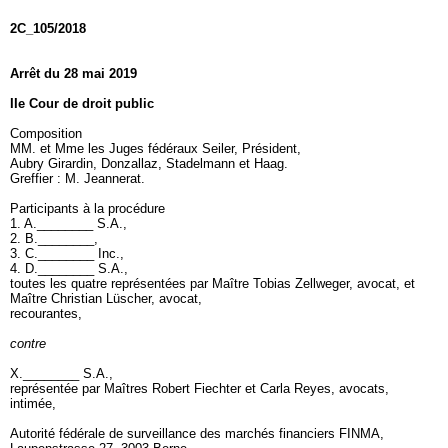
2C_105/2018
Arrêt du 28 mai 2019
IIe Cour de droit public
Composition
MM. et Mme les Juges fédéraux Seiler, Président,
Aubry Girardin, Donzallaz, Stadelmann et Haag.
Greffier : M. Jeannerat.
Participants à la procédure
1. A.________ S.A.,
2. B.________,
3. C.________ Inc.,
4. D.________ S.A.,
toutes les quatre représentées par Maître Tobias Zellweger, avocat, et
Maître Christian Lüscher, avocat,
recourantes,
contre
X.________ S.A.,
représentée par Maîtres Robert Fiechter et Carla Reyes, avocats,
intimée,
Autorité fédérale de surveillance des marchés financiers FINMA,