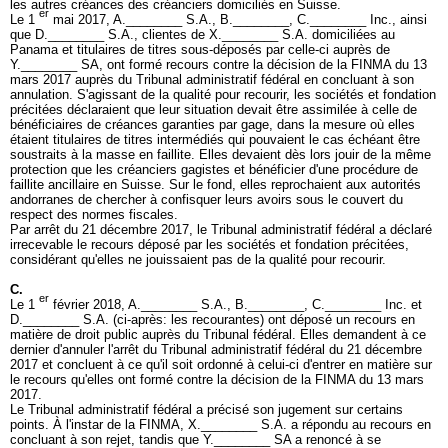
les autres créances des créanciers domiciliés en Suisse.
er
Le 1
mai 2017, A.________ S.A., B.________, C.________ Inc., ainsi
que D.________ S.A., clientes de X.________ S.A. domiciliées au
Panama et titulaires de titres sous-déposés par celle-ci auprès de
Y.________ SA, ont formé recours contre la décision de la FINMA du 13
mars 2017 auprès du Tribunal administratif fédéral en concluant à son
annulation. S'agissant de la qualité pour recourir, les sociétés et fondation
précitées déclaraient que leur situation devait être assimilée à celle de
bénéficiaires de créances garanties par gage, dans la mesure où elles
étaient titulaires de titres intermédiés qui pouvaient le cas échéant être
soustraits à la masse en faillite. Elles devaient dès lors jouir de la même
protection que les créanciers gagistes et bénéficier d'une procédure de
faillite ancillaire en Suisse. Sur le fond, elles reprochaient aux autorités
andorranes de chercher à confisquer leurs avoirs sous le couvert du
respect des normes fiscales.
Par arrêt du 21 décembre 2017, le Tribunal administratif fédéral a déclaré
irrecevable le recours déposé par les sociétés et fondation précitées,
considérant qu'elles ne jouissaient pas de la qualité pour recourir.
C.
er
Le 1
février 2018, A.________ S.A., B.________, C.________ Inc. et
D.________ S.A. (ci-après: les recourantes) ont déposé un recours en
matière de droit public auprès du Tribunal fédéral. Elles demandent à ce
dernier d'annuler l'arrêt du Tribunal administratif fédéral du 21 décembre
2017 et concluent à ce qu'il soit ordonné à celui-ci d'entrer en matière sur
le recours qu'elles ont formé contre la décision de la FINMA du 13 mars
2017.
Le Tribunal administratif fédéral a précisé son jugement sur certains
points. À l'instar de la FINMA, X.________ S.A. a répondu au recours en
concluant à son rejet, tandis que Y.________ SA a renoncé à se