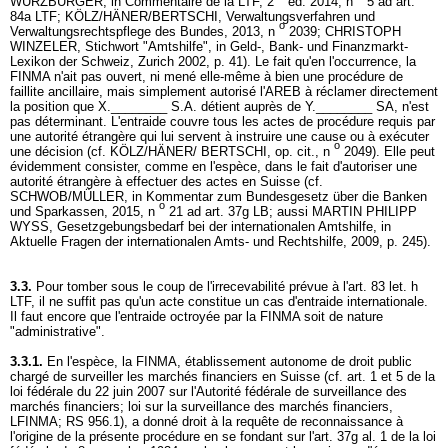
WURZBURGER, in Commentaire de la LTF, 2
éd. 2014, n
5 ad
art.
84a LTF
; KÖLZ/HÄNER/BERTSCHI, Verwaltungsverfahren und
o
Verwaltungsrechtspflege des Bundes, 2013, n
2039; CHRISTOPH
WINZELER, Stichwort "Amtshilfe", in Geld-, Bank- und Finanzmarkt-
Lexikon der Schweiz, Zurich 2002, p. 41). Le fait qu'en l'occurrence, la
FINMA n'ait pas ouvert, ni mené elle-même à bien une procédure de
faillite ancillaire, mais simplement autorisé l'AREB à réclamer directement
la position que X.________ S.A. détient auprès de Y.________ SA, n'est
pas déterminant. L'entraide couvre tous les actes de procédure requis par
une autorité étrangère qui lui servent à instruire une cause ou à exécuter
o
une décision (cf. KÖLZ/HÄNER/ BERTSCHI, op. cit., n
2049). Elle peut
évidemment consister, comme en l'espèce, dans le fait d'autoriser une
autorité étrangère à effectuer des actes en Suisse (cf.
SCHWOB/MÜLLER, in Kommentar zum Bundesgesetz über die Banken
o
und Sparkassen, 2015, n
21 ad
art. 37g LB
; aussi MARTIN PHILIPP
WYSS, Gesetzgebungsbedarf bei der internationalen Amtshilfe, in
Aktuelle Fragen der internationalen Amts- und Rechtshilfe, 2009, p. 245).
3.3.
Pour tomber sous le coup de l'irrecevabilité prévue à l'
art. 83 let
. h
LTF, il ne suffit pas qu'un acte constitue un cas d'entraide internationale.
Il faut encore que l'entraide octroyée par la FINMA soit de nature
"administrative".
3.3.1.
En l'espèce, la FINMA, établissement autonome de droit public
chargé de surveiller les marchés financiers en Suisse (cf. art. 1 et 5 de la
loi fédérale du 22 juin 2007 sur l'Autorité fédérale de surveillance des
marchés financiers; loi sur la surveillance des marchés financiers,
LFINMA; RS 956.1), a donné droit à la requête de reconnaissance à
l'origine de la présente procédure en se fondant sur l'art. 37g al. 1 de la loi