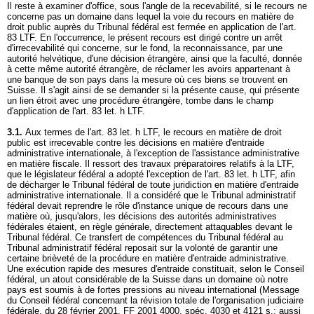
Il reste à examiner d'office, sous l'angle de la recevabilité, si le recours ne
concerne pas un domaine dans lequel la voie du recours en matière de
droit public auprès du Tribunal fédéral est fermée en application de l'
art.
83 LTF
. En l'occurrence, le présent recours est dirigé contre un arrêt
d'irrecevabilité qui concerne, sur le fond, la reconnaissance, par une
autorité helvétique, d'une décision étrangère, ainsi que la faculté, donnée
à cette même autorité étrangère, de réclamer les avoirs appartenant à
une banque de son pays dans la mesure où ces biens se trouvent en
Suisse. Il s'agit ainsi de se demander si la présente cause, qui présente
un lien étroit avec une procédure étrangère, tombe dans le champ
d'application de l'
art. 83 let
. h LTF.
3.1.
Aux termes de l'
art. 83 let
. h LTF, le recours en matière de droit
public est irrecevable contre les décisions en matière d'entraide
administrative internationale, à l'exception de l'assistance administrative
en matière fiscale. Il ressort des travaux préparatoires relatifs à la LTF,
que le législateur fédéral a adopté l'exception de l'
art. 83 let
. h LTF, afin
de décharger le Tribunal fédéral de toute juridiction en matière d'entraide
administrative internationale. Il a considéré que le Tribunal administratif
fédéral devait reprendre le rôle d'instance unique de recours dans une
matière où, jusqu'alors, les décisions des autorités administratives
fédérales étaient, en règle générale, directement attaquables devant le
Tribunal fédéral. Ce transfert de compétences du Tribunal fédéral au
Tribunal administratif fédéral reposait sur la volonté de garantir une
certaine brièveté de la procédure en matière d'entraide administrative.
Une exécution rapide des mesures d'entraide constituait, selon le Conseil
fédéral, un atout considérable de la Suisse dans un domaine où notre
pays est soumis à de fortes pressions au niveau international (Message
du Conseil fédéral concernant la révision totale de l'organisation judiciaire
fédérale, du 28 février 2001, FF 2001 4000, spéc. 4030 et 4121 s.; aussi