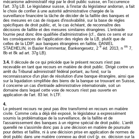
mécanisme administratif régi par le droit public suisse, en l'occurrence
l'
art. 37g LB
. Le législateur suisse, à l'instar du législateur andorran, a fait
le choix de confier à une autorité administrative chargée de la
surveillance financière la tâche de décider de la faillite des banques et
des mesures en cas de risques d'insolvabilité, sur la base de règles
spécifiques de droit public, et, le cas échéant, de reconnaître des
décisions de faillite et des mesures similaires étrangères. L'entraide
fournie peut donc être qualifiée d'administrative (cf., dans ce sens et sur
les conséquences de l'application des règles de la LB, plutôt que de
celles de la LDIP, aux banques étrangères en faillite, DANIEL
e
os
STAEHELIN, in Basler Kommentar, Bankengesetz, 2
éd. 2013, n
7,
8b et 8k ad
art. 37g LB
).
3.4.
Il découle de ce qui précède que le présent recours n'est pas
recevable en tant que recours en matière de droit public. Dirigé contre un
arrêt du Tribunal administratif fédéral portant, au fond, sur la
reconnaissance d'un plan de résolution d'une banque étrangère, ainsi que
sur la liquidation simplifiée des biens de la banque se trouvant en Suisse,
il concerne un cas d'entraide administrative internationale, soit un
domaine dans lequel cette voie de recours n'est pas ouverte en
application de l'
art. 83 let
. h LTF.
4.
Le présent recours ne peut pas être transformé en recours en matière
civile. Comme cela a déjà été exposé, le législateur a expressément
soumis la problématique de la surveillance, de la faillite et de
l'assainissement des banques à un régime spécial de droit public. L'arrêt
querellé ne s'assimile donc pas à une décision en matière de poursuite
pour dettes et faillite, ni à une décision prise en application de normes de
droit public dans une matière connexe au droit civil (p. ex. décision sur la