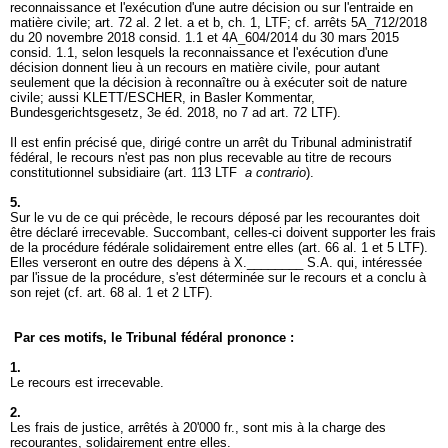
reconnaissance et l'exécution d'une autre décision ou sur l'entraide en
matière civile; art. 72 al. 2 let. a et b, ch. 1, LTF; cf. arrêts 5A_712/2018
du 20 novembre 2018 consid. 1.1 et 4A_604/2014 du 30 mars 2015
consid. 1.1, selon lesquels la reconnaissance et l'exécution d'une
décision donnent lieu à un recours en matière civile, pour autant
seulement que la décision à reconnaître ou à exécuter soit de nature
civile; aussi KLETT/ESCHER, in Basler Kommentar,
Bundesgerichtsgesetz, 3e éd. 2018, no 7 ad
art. 72 LTF
).
Il est enfin précisé que, dirigé contre un arrêt du Tribunal administratif
fédéral, le recours n'est pas non plus recevable au titre de recours
constitutionnel subsidiaire (
art. 113 LTF
a contrario
).
5.
Sur le vu de ce qui précède, le recours déposé par les recourantes doit
être déclaré irrecevable. Succombant, celles-ci doivent supporter les frais
de la procédure fédérale solidairement entre elles (
art. 66 al. 1 et 5 LTF
).
Elles verseront en outre des dépens à X.________ S.A. qui, intéressée
par l'issue de la procédure, s'est déterminée sur le recours et a conclu à
son rejet (cf.
art. 68 al. 1 et 2 LTF
).
Par ces motifs, le Tribunal fédéral prononce :
1.
Le recours est irrecevable.
2.
Les frais de justice, arrêtés à 20'000 fr., sont mis à la charge des
recourantes, solidairement entre elles.