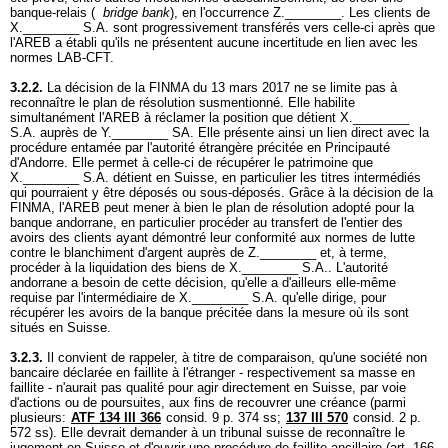
banque-relais (
bridge bank
), en l'occurrence Z.________. Les clients de
X.________ S.A. sont progressivement transférés vers celle-ci après que
l'AREB a établi qu'ils ne présentent aucune incertitude en lien avec les
normes LAB-CFT.
3.2.2.
La décision de la FINMA du 13 mars 2017 ne se limite pas à
reconnaître le plan de résolution susmentionné. Elle habilite
simultanément l'AREB à réclamer la position que détient X.________
S.A. auprès de Y.________ SA. Elle présente ainsi un lien direct avec la
procédure entamée par l'autorité étrangère précitée en Principauté
d'Andorre. Elle permet à celle-ci de récupérer le patrimoine que
X.________ S.A. détient en Suisse, en particulier les titres intermédiés
qui pourraient y être déposés ou sous-déposés. Grâce à la décision de la
FINMA, l'AREB peut mener à bien le plan de résolution adopté pour la
banque andorrane, en particulier procéder au transfert de l'entier des
avoirs des clients ayant démontré leur conformité aux normes de lutte
contre le blanchiment d'argent auprès de Z.________ et, à terme,
procéder à la liquidation des biens de X.________ S.A.. L'autorité
andorrane a besoin de cette décision, qu'elle a d'ailleurs elle-même
requise par l'intermédiaire de X.________ S.A. qu'elle dirige, pour
récupérer les avoirs de la banque précitée dans la mesure où ils sont
situés en Suisse.
3.2.3.
Il convient de rappeler, à titre de comparaison, qu'une société non
bancaire déclarée en faillite à l'étranger - respectivement sa masse en
faillite - n'aurait pas qualité pour agir directement en Suisse, par voie
d'actions ou de poursuites, aux fins de recouvrer une créance (parmi
plusieurs:
ATF 134 III 366
consid. 9 p. 374 ss;
137 III 570
consid. 2 p.
572 ss). Elle devrait demander à un tribunal suisse de reconnaître le
jugement en Suisse et d'ouvrir une procédure de faillite ancillaire (
art. 166