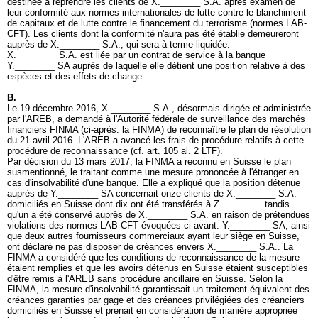
destinée à reprendre les clients de X.________ S.A. après examen de
leur conformité aux normes internationales de lutte contre le blanchiment
de capitaux et de lutte contre le financement du terrorisme (normes LAB-
CFT). Les clients dont la conformité n'aura pas été établie demeureront
auprès de X.________ S.A., qui sera à terme liquidée.
X.________ S.A. est liée par un contrat de service à la banque
Y.________ SA auprès de laquelle elle détient une position relative à des
espèces et des effets de change.
B.
Le 19 décembre 2016, X.________ S.A., désormais dirigée et administrée
par l'AREB, a demandé à l'Autorité fédérale de surveillance des marchés
financiers FINMA (ci-après: la FINMA) de reconnaître le plan de résolution
du 21 avril 2016. L'AREB a avancé les frais de procédure relatifs à cette
procédure de reconnaissance (cf.
art. 105 al. 2 LTF
).
Par décision du 13 mars 2017, la FINMA a reconnu en Suisse le plan
susmentionné, le traitant comme une mesure prononcée à l'étranger en
cas d'insolvabilité d'une banque. Elle a expliqué que la position détenue
auprès de Y.________ SA concernait onze clients de X.________ S.A.
domiciliés en Suisse dont dix ont été transférés à Z.________ tandis
qu'un a été conservé auprès de X.________ S.A. en raison de prétendues
violations des normes LAB-CFT évoquées ci-avant. Y.________ SA, ainsi
que deux autres fournisseurs commerciaux ayant leur siège en Suisse,
ont déclaré ne pas disposer de créances envers X.________ S.A.. La
FINMA a considéré que les conditions de reconnaissance de la mesure
étaient remplies et que les avoirs détenus en Suisse étaient susceptibles
d'être remis à l'AREB sans procédure ancillaire en Suisse. Selon la
FINMA, la mesure d'insolvabilité garantissait un traitement équivalent des
créances garanties par gage et des créances privilégiées des créanciers
domiciliés en Suisse et prenait en considération de manière appropriée