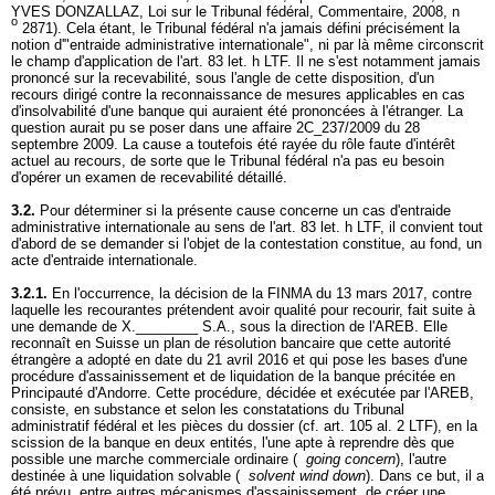
YVES DONZALLAZ, Loi sur le Tribunal fédéral, Commentaire, 2008, n
o
2871). Cela étant, le Tribunal fédéral n'a jamais défini précisément la
notion d'"entraide administrative internationale", ni par là même circonscrit
le champ d'application de l'
art. 83 let
. h LTF. Il ne s'est notamment jamais
prononcé sur la recevabilité, sous l'angle de cette disposition, d'un
recours dirigé contre la reconnaissance de mesures applicables en cas
d'insolvabilité d'une banque qui auraient été prononcées à l'étranger. La
question aurait pu se poser dans une affaire 2C_237/2009 du 28
septembre 2009. La cause a toutefois été rayée du rôle faute d'intérêt
actuel au recours, de sorte que le Tribunal fédéral n'a pas eu besoin
d'opérer un examen de recevabilité détaillé.
3.2.
Pour déterminer si la présente cause concerne un cas d'entraide
administrative internationale au sens de l'
art. 83 let
. h LTF, il convient tout
d'abord de se demander si l'objet de la contestation constitue, au fond, un
acte d'entraide internationale.
3.2.1.
En l'occurrence, la décision de la FINMA du 13 mars 2017, contre
laquelle les recourantes prétendent avoir qualité pour recourir, fait suite à
une demande de X.________ S.A., sous la direction de l'AREB. Elle
reconnaît en Suisse un plan de résolution bancaire que cette autorité
étrangère a adopté en date du 21 avril 2016 et qui pose les bases d'une
procédure d'assainissement et de liquidation de la banque précitée en
Principauté d'Andorre. Cette procédure, décidée et exécutée par l'AREB,
consiste, en substance et selon les constatations du Tribunal
administratif fédéral et les pièces du dossier (cf.
art. 105 al. 2 LTF
), en la
scission de la banque en deux entités, l'une apte à reprendre dès que
possible une marche commerciale ordinaire (
going concern
), l'autre
destinée à une liquidation solvable (
solvent wind down
). Dans ce but, il a
été prévu, entre autres mécanismes d'assainissement, de créer une