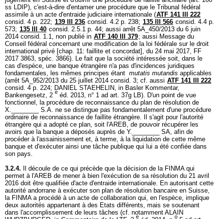
ss LDIP
), c'est-à-dire d'entamer une procédure que le Tribunal fédéral
assimile à un acte d'entraide judiciaire internationale (
ATF 141 III 222
consid. 4 p. 222;
139 III 236
consid. 4.2 p. 238;
135 III 566
consid. 4.4 p.
573;
135 III 40
consid. 2.5.1 p. 44; aussi arrêt 5A_450/2013 du 6 juin
2014 consid. 1.1, non publié in
ATF 140 III 379
; aussi Message du
Conseil fédéral concernant une modification de la loi fédérale sur le droit
international privé [chap. 11: faillite et concordat], du 24 mai 2017, FF
2017 3863, spéc. 3866). Le fait que la société intéressée soit, dans le
cas d'espèce, une banque étrangère n'a pas d'incidences juridiques
fondamentales, les mêmes principes étant
mutatis mutandis
applicables
(arrêt 5A_952/2013 du 25 juillet 2014 consid. 3; cf. aussi
ATF 141 III 222
consid. 4 p. 224; DANIEL STAEHELIN, in Basler Kommentar,
e
Bankengesetz, 2
éd. 2013, n° 1 ad
art. 37g LB
). D'un point de vue
fonctionnel, la procédure de reconnaissance du plan de résolution de
X.________ S.A. ne se distingue pas fondamentalement d'une procédure
ordinaire de reconnaissance de faillite étrangère. Il s'agit pour l'autorité
étrangère qui a adopté ce plan, soit l'AREB, de pouvoir récupérer les
avoirs que la banque a déposés auprès de Y.________ SA, afin de
procéder à l'assainissement et, à terme, à la liquidation de cette même
banque et d'exécuter ainsi une tâche publique qui lui a été confiée dans
son pays.
3.2.4.
Il découle de ce qui précède que la décision de la FINMA qui
permet à l'AREB de mener à bien l'exécution de sa résolution du 21 avril
2016 doit être qualifiée d'acte d'entraide internationale. En autorisant cette
autorité andorrane à exécuter son plan de résolution bancaire en Suisse,
la FINMA a procédé à un acte de collaboration qui, en l'espèce, implique
deux autorités appartenant à des Etats différents, mais se soutenant
dans l'accomplissement de leurs tâches (cf. notamment ALAIN
e
o