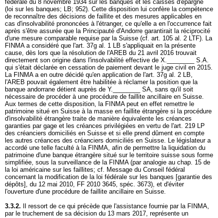
fédérale du 8 novembre 1934 sur les banques et les caisses d'épargne
(loi sur les banques; LB; 952). Cette disposition lui confère la compétence
de reconnaître des décisions de faillite et des mesures applicables en
cas d'insolvabilité prononcées à l'étranger, ce qu'elle a en l'occurrence fait
après s'être assurée que la Principauté d'Andorre garantirait la réciprocité
d'une mesure comparable requise par la Suisse (cf.
art. 105 al. 2 LTF
). La
FINMA a considéré que l'
art. 37g al. 1 LB
s'appliquait en la présente
cause, dès lors que la résolution de l'AREB du 21 avril 2016 trouvait
directement son origine dans l'insolvabilité effective de X.________ S.A.
qui s'était déclarée en cessation de paiement devant le juge civil en 2015.
La FINMA a en outre décidé qu'en application de l'
art. 37g al. 2 LB
,
l'AREB pouvait également être habilitée à réclamer la position que la
banque andorrane détient auprès de Y.________ SA, sans qu'il soit
nécessaire de procéder à une procédure de faillite ancillaire en Suisse.
Aux termes de cette disposition, la FINMA peut en effet remettre le
patrimoine situé en Suisse à la masse en faillite étrangère si la procédure
d'insolvabilité étrangère traite de manière équivalente les créances
garanties par gage et les créances privilégiées en vertu de l'
art. 219 LP
des créanciers domiciliés en Suisse et si elle prend dûment en compte
les autres créances des créanciers domiciliés en Suisse. Le législateur a
accordé une telle faculté à la FINMA, afin de permettre la liquidation du
patrimoine d'une banque étrangère situé sur le territoire suisse sous forme
simplifiée, sous la surveillance de la FINMA (par analogie au chap. 15 de
la loi américaine sur les faillites; cf. Message du Conseil fédéral
concernant la modification de la loi fédérale sur les banques [garantie des
dépôts], du 12 mai 2010, FF 2010 3645, spéc. 3673), et d'éviter
l'ouverture d'une procédure de faillite ancillaire en Suisse.
3.3.2.
Il ressort de ce qui précède que l'assistance fournie par la FINMA,
par le truchement de sa décision du 13 mars 2017, représente un