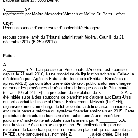
Laupenstrasse 27, 3003 Berne,
Y.________ SA,
représentée par Maître Alexander Wintsch et Maître Dr. Peter Hafner.
Objet
Reconnaissance d'une mesure d'insolvabilité étrangère,
recours contre l'arrêt du Tribunal administratif fédéral, Cour II, du 21
décembre 2017 (B-2520/2017).
Faits :
A.
X.________ S.A., banque sise en Principauté d'Andorre, est soumise,
depuis le 21 avril 2016, à une procédure de liquidation solvable. Celle-ci a
été décidée par l'Agència Estatal de Resolució d'Entitats Bancàries (ci-
après: AREB) qui constitue une entité de droit public andorrane chargée
de mener les procédures de résolution de banques dans la Principauté
(cf.
art. 105 al. 2 LTF
). La procédure de résolution de X.________ S.A. a
été initiée suite à des soupçons de blanchiment d'argent aux Etats-Unis
qui ont conduit le Financial Crimes Enforcement Network (FinCEN),
organisme américain chargé de lutter contre la délinquance financière, à
exclure la banque précitée du système financier américain en 2015. Cette
procédure de résolution bancaire s'est substituée à une procédure
judiciaire d'insolvabilité introduite spontanément par X.________ S.A.
dont la viabilité était remise en question. En application du plan de
résolution de ladite banque, qui a été mis en place et qui est exécuté par
l'AREB, une banque-relais, nommée Z.________, a été créée. Elle est