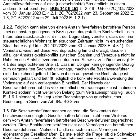
Amtshilfeverfahrens auf eine (unbeschränkte) Steuerpflicht in einem
anderen Staat beruft (vgl.
BGE 142 II 161
E. 2.2 ff.; Urteile 2C_109/2022
vom 30. Januar 2023 E. 4.2.1; 2C_762/2022 vom 23. September 2022 E.
1.3; 2C_622/2022 vom 29. Juli 2022 E. 1.2.1).
1.2.2.
Folglich kann eine von einem Amtshilfeverfahren betroffene Person
- bei ansonsten genügendem Bezug zum dargestellten Sachverhalt - den
Informationsaustausch nicht mit der Begründung vereiteln, dass sie ihren
steuerrechtlichen Wohnsitz im ersuchten Zeitraum nicht im ersuchenden
Staat hatte (vgl. Urteil 2C_109/2022 vom 30. Januar 2023 E. 4.5.1). Die
Vorinstanz weist auf diese Rechtsprechung hin und erwägt, dass ein
allfälliger Ansässigkeitskonflikt zwischen Spanien und Venezuela nicht im
Rahmen des Amtshilfeverfahrens durch die Schweiz zu klären sei (vgl. E.
4.1 des angefochtenen Urteils). Dass im Übrigen kein genügender Bezug
zum dargestellten Sachverhalt vorläge, machen die Beschwerdeführer
nicht hinreichend geltend. Die von ihnen aufgeworfene Rechtsfrage ist
demnach geklärt und betrifft lediglich die konkrete Rechtsanwendung der
Vorinstanz auf den vorliegenden Einzellfall. Der Hinweis der
Beschwerdeführer auf das völkerrechtliche Vertrauensprinzip ist in diesem
Kontext sodann nicht weiter von Belang (zum Vertrauensprinzip vgl. auch
E. 1.6.1 hiernach). Es liegt keine Rechtsfrage von grundsätzlicher
Bedeutung im Sinne von
Art. 84a BGG
vor.
1.3.
Die Beschwerdeführer machen geltend, die Bankkonten der
beschwerdeberechtigten Gesellschaften könnten nicht ohne Weiteres
dem vom Amtshilfeverfahren betroffenen Beschwerdeführer zugerechnet
werden. Diese Bankkonten beträfen nicht das Vermögen des betroffenen
Beschwerdeführers. Vielmehr handle es sich um das Vermögen
eigenständiger Gesellschaften. Es stelle sich die Frage, ob die Schweizer
Behörden der ersuchenden Behörde Informationen zukommen lassen