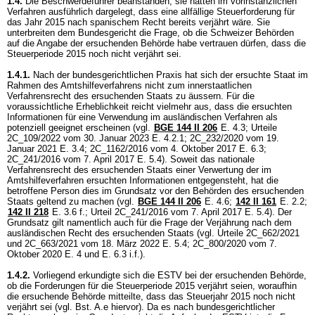
1.4.
Die Beschwerdeführer beanstanden, sie hätten im vorinstanzlichen
Verfahren ausführlich dargelegt, dass eine allfällige Steuerforderung für
das Jahr 2015 nach spanischem Recht bereits verjährt wäre. Sie
unterbreiten dem Bundesgericht die Frage, ob die Schweizer Behörden
auf die Angabe der ersuchenden Behörde habe vertrauen dürfen, dass die
Steuerperiode 2015 noch nicht verjährt sei.
1.4.1.
Nach der bundesgerichtlichen Praxis hat sich der ersuchte Staat im
Rahmen des Amtshilfeverfahrens nicht zum innerstaatlichen
Verfahrensrecht des ersuchenden Staats zu äussern. Für die
voraussichtliche Erheblichkeit reicht vielmehr aus, dass die ersuchten
Informationen für eine Verwendung im ausländischen Verfahren als
potenziell geeignet erscheinen (vgl.
BGE 144 II 206
E. 4.3; Urteile
2C_109/2022 vom 30. Januar 2023 E. 4.2.1; 2C_232/2020 vom 19.
Januar 2021 E. 3.4; 2C_1162/2016 vom 4. Oktober 2017 E. 6.3;
2C_241/2016 vom 7. April 2017 E. 5.4). Soweit das nationale
Verfahrensrecht des ersuchenden Staats einer Verwertung der im
Amtshilfeverfahren ersuchten Informationen entgegensteht, hat die
betroffene Person dies im Grundsatz vor den Behörden des ersuchenden
Staats geltend zu machen (vgl.
BGE 144 II 206
E. 4.6;
142 II 161
E. 2.2;
142 II 218
E. 3.6 f.; Urteil 2C_241/2016 vom 7. April 2017 E. 5.4). Der
Grundsatz gilt namentlich auch für die Frage der Verjährung nach dem
ausländischen Recht des ersuchenden Staats (vgl. Urteile 2C_662/2021
und 2C_663/2021 vom 18. März 2022 E. 5.4; 2C_800/2020 vom 7.
Oktober 2020 E. 4 und E. 6.3 i.f.).
1.4.2.
Vorliegend erkundigte sich die ESTV bei der ersuchenden Behörde,
ob die Forderungen für die Steuerperiode 2015 verjährt seien, woraufhin
die ersuchende Behörde mitteilte, dass das Steuerjahr 2015 noch nicht
verjährt sei (vgl. Bst. A.e hiervor). Da es nach bundesgerichtlicher