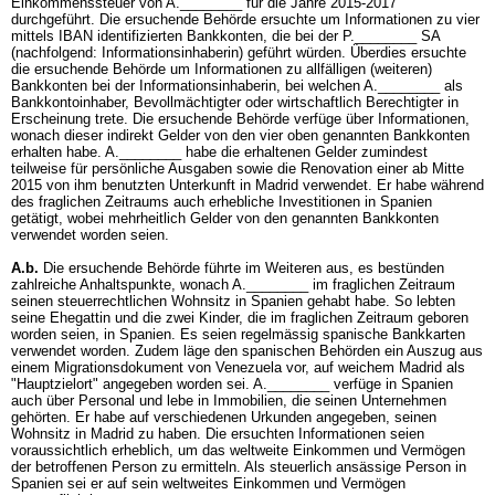
Einkommenssteuer von A.________ für die Jahre 2015-2017
durchgeführt. Die ersuchende Behörde ersuchte um Informationen zu vier
mittels IBAN identifizierten Bankkonten, die bei der P.________ SA
(nachfolgend: Informationsinhaberin) geführt würden. Überdies ersuchte
die ersuchende Behörde um Informationen zu allfälligen (weiteren)
Bankkonten bei der Informationsinhaberin, bei welchen A.________ als
Bankkontoinhaber, Bevollmächtigter oder wirtschaftlich Berechtigter in
Erscheinung trete. Die ersuchende Behörde verfüge über Informationen,
wonach dieser indirekt Gelder von den vier oben genannten Bankkonten
erhalten habe. A.________ habe die erhaltenen Gelder zumindest
teilweise für persönliche Ausgaben sowie die Renovation einer ab Mitte
2015 von ihm benutzten Unterkunft in Madrid verwendet. Er habe während
des fraglichen Zeitraums auch erhebliche Investitionen in Spanien
getätigt, wobei mehrheitlich Gelder von den genannten Bankkonten
verwendet worden seien.
A.b.
Die ersuchende Behörde führte im Weiteren aus, es bestünden
zahlreiche Anhaltspunkte, wonach A.________ im fraglichen Zeitraum
seinen steuerrechtlichen Wohnsitz in Spanien gehabt habe. So lebten
seine Ehegattin und die zwei Kinder, die im fraglichen Zeitraum geboren
worden seien, in Spanien. Es seien regelmässig spanische Bankkarten
verwendet worden. Zudem läge den spanischen Behörden ein Auszug aus
einem Migrationsdokument von Venezuela vor, auf weichem Madrid als
"Hauptzielort" angegeben worden sei. A.________ verfüge in Spanien
auch über Personal und lebe in Immobilien, die seinen Unternehmen
gehörten. Er habe auf verschiedenen Urkunden angegeben, seinen
Wohnsitz in Madrid zu haben. Die ersuchten Informationen seien
voraussichtlich erheblich, um das weltweite Einkommen und Vermögen
der betroffenen Person zu ermitteln. Als steuerlich ansässige Person in
Spanien sei er auf sein weltweites Einkommen und Vermögen