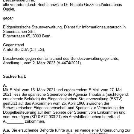
Beschwerdeführer,
alle vertreten durch Rechtsanwälte Dr. Niccolò Gozzi und/oder Jonas
Oggier,
gegen
Eidgenössische Steuerverwaltung, Dienst für Informationsaustausch in
Steuersachen SEI,
Eigerstrasse 65, 3003 Bern.
Gegenstand
Amtshilfe DBA (CH-ES),
Beschwerde gegen den Entscheid des Bundesverwaltungsgerichts,
Abteilung I, vom 2. März 2023 (A-4474/2021).
Sachverhalt:
A.
Mit E-Mail vom 15. März 2021 und ergänzendem E-Mail vom 27. Mai
2021 liess die spanische Steuerbehörde Agencia Tributaria (nachfolgend:
ersuchende Behörde) der Eidgenössischen Steuerverwaltung (ESTV)
gestützt auf das Abkommen vom 26. April 1966 zwischen der
Schweizerischen Eidgenossenschaft und Spanien zur Vermeidung der
Doppelbesteuerung auf dem Gebiete der Steuern vom Einkommen und
vom Vermögen (SR 0.672.933.21) ein Amtshilfeersuchen betreffend
A.________ zukommen.
A.a.
Die ersuchende Behörde führte aus, es werde eine Untersuchung zur