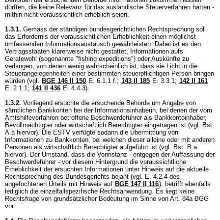
dürften, die keine Relevanz für das ausländische Steuerverfahren hätten -
mithin nicht voraussichtlich erheblich seien.
1.3.1.
Gemäss der ständigen bundesgerichtlichen Rechtsprechung soll
das Erfordernis der voraussichtlichen Erheblichkeit einen möglichst
umfassenden Informationsaustausch gewährleisten. Dabei ist es den
Vertragsstaaten klarerweise nicht gestattet, Informationen aufs
Geratewohl (sogenannte "fishing expeditions") oder Auskünfte zu
verlangen, von denen wenig wahrscheinlich ist, dass sie Licht in die
Steuerangelegenheiten einer bestimmten steuerpflichtigen Person bringen
würden (vgl.
BGE 146 II 150
E. 6.1.1 f.;
143 II 185
E. 3.3.1;
142 II 161
E. 2.1.1;
141 II 436
E. 4.4.3).
1.3.2.
Vorliegend ersuchte die ersuchende Behörde um Angabe von
sämtlichen Bankkonten bei der Informationsinhaberin, bei denen der vom
Amtshilfeverfahren betroffene Beschwerdeführer als Bankkontoinhaber,
Bevollmächtigter oder wirtschaftlich Berechtigter eingetragen ist (vgl. Bst.
A.a hiervor). Die ESTV verfügte sodann die Übermittlung von
Informationen zu Bankkonten, bei welchen dieser alleine oder mit anderen
Personen als wirtschaftlich Berechtigter aufgeführt ist (vgl. Bst. B.a
hiervor). Der Umstand, dass die Vorinstanz - entgegen der Auffassung der
Beschwerdeführer - vor diesem Hintergrund die voraussichtliche
Erheblichkeit der ersuchten Informationen unter Hinweis auf die aktuelle
Rechtsprechung des Bundesgerichts bejaht (vgl. E. 4.2.4 des
angefochtenen Urteils mit Hinweis auf
BGE 147 II 116
), betrifft ebenfalls
lediglich die einzelfallspezifische Rechtsanwendung. Es liegt keine
Rechtsfrage von grundsätzlicher Bedeutung im Sinne von
Art. 84a BGG
vor.