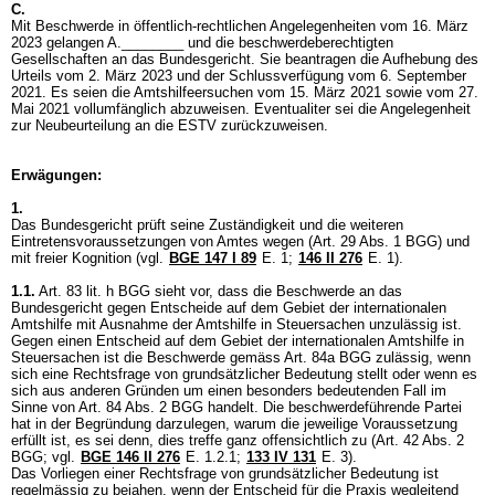
C.
Mit Beschwerde in öffentlich-rechtlichen Angelegenheiten vom 16. März
2023 gelangen A.________ und die beschwerdeberechtigten
Gesellschaften an das Bundesgericht. Sie beantragen die Aufhebung des
Urteils vom 2. März 2023 und der Schlussverfügung vom 6. September
2021. Es seien die Amtshilfeersuchen vom 15. März 2021 sowie vom 27.
Mai 2021 vollumfänglich abzuweisen. Eventualiter sei die Angelegenheit
zur Neubeurteilung an die ESTV zurückzuweisen.
Erwägungen:
1.
Das Bundesgericht prüft seine Zuständigkeit und die weiteren
Eintretensvoraussetzungen von Amtes wegen (
Art. 29 Abs. 1 BGG
) und
mit freier Kognition (vgl.
BGE 147 I 89
E. 1;
146 II 276
E. 1).
1.1.
Art. 83 lit. h BGG
sieht vor, dass die Beschwerde an das
Bundesgericht gegen Entscheide auf dem Gebiet der internationalen
Amtshilfe mit Ausnahme der Amtshilfe in Steuersachen unzulässig ist.
Gegen einen Entscheid auf dem Gebiet der internationalen Amtshilfe in
Steuersachen ist die Beschwerde gemäss
Art. 84a BGG
zulässig, wenn
sich eine Rechtsfrage von grundsätzlicher Bedeutung stellt oder wenn es
sich aus anderen Gründen um einen besonders bedeutenden Fall im
Sinne von
Art. 84 Abs. 2 BGG
handelt. Die beschwerdeführende Partei
hat in der Begründung darzulegen, warum die jeweilige Voraussetzung
erfüllt ist, es sei denn, dies treffe ganz offensichtlich zu (
Art. 42 Abs. 2
BGG
; vgl.
BGE 146 II 276
E. 1.2.1;
133 IV 131
E. 3).
Das Vorliegen einer Rechtsfrage von grundsätzlicher Bedeutung ist
regelmässig zu bejahen, wenn der Entscheid für die Praxis wegleitend