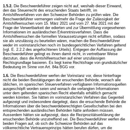
1.5.2.
Die Beschwerdeführer zeigen nicht auf, weshalb dieser Einwand,
den das Steuerrecht des ersuchenden Staats betrifft, im
Amtshilfeverfahren von den Schweizer Behörden zu prüfen wäre. Die
Beschwerdeführer vermengen vielmehr die Frage der Zulässigkeit der
Amtshilfeersuchen vom 15. März 2021 und vom 27. Mai 2021 mit der
Frage der Verwertbarkeit der edierten und zur Übermittlung vorgesehenen
Informationen im ausländischen Erkenntnisverfahren. Dass die
Amtshilfeersuchen die formellen Voraussetzungen nicht erfüllten, sodass
sie als unzulässig zu beurteilen wären, machen die Beschwerdeführer
weder im vorinstanzlichen noch im bundesgerichtlichen Verfahren geltend
(vgl. E. 2.2.2 des angefochtenen Urteils). Entgegen der Auffassung der
Beschwerdeführer gelingt es ihnen damit nicht, in vertretbarer Weise
darzutun, dass die Amtshilfeersuchen auf einer unzulässigen
Rechtsgrundlage basieren. Es liegt keine Rechtsfrage von grundsätzlicher
Bedeutung im Sinne von
Art. 84a BGG
vor.
1.6.
Die Beschwerdeführer werfen der Vorinstanz vor, diese hinterfrage
nicht die beiden Bestätigungen der ersuchenden Behörde, wonach alle
üblichen, im spanischen Steuerverfahren verfügbaren Informationsquellen
ausgeschöpft worden seien und wonach die verlangten Informationen
unter dem geltenden spanischen Recht ebenfalls erhältlich gemacht
werden könnten. Sie hätten im vorinstanzlichen Verfahren das Gegenteil
aufgezeigt und insbesondere dargelegt, dass die ersuchende Behörde die
Informationen über die beschwerdeberechtigten Gesellschaften bei den
entsprechenden ausländischen Behörden hätte anfordern müssen.
Ausserdem hätten sie aufgezeigt, dass die Reziprozitätserklärung der
ersuchenden Behörde unzutreffend sei. Die Beschwerdeführer werfen die
beiden Fragen auf, ob sich die Schweizer Behörden auf das
völkerrechtliche Vertrauensprinzips hätten berufen dürfen, um die