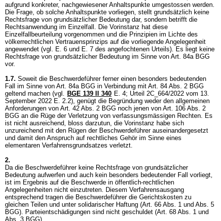
aufgrund konkreter, nachgewiesener Anhaltspunkte umgestossen werden.
Die Frage, ob solche Anhaltspunkte vorliegen, stellt grundsätzlich keine
Rechtsfrage von grundsätzlicher Bedeutung dar, sondern betrifft die
Rechtsanwendung im Einzelfall. Die Vorinstanz hat diese
Einzelfallbeurteilung vorgenommen und die Prinzipien im Lichte des
völkerrechtlichen Vertrauensprinzips auf die vorliegende Angelegenheit
angewendet (vgl. E. 6 und E. 7 des angefochtenen Urteils). Es liegt keine
Rechtsfrage von grundsätzlicher Bedeutung im Sinne von
Art. 84a BGG
vor.
1.7.
Soweit die Beschwerdeführer ferner einen besonders bedeutenden
Fall im Sinne von
Art. 84a BGG
in Verbindung mit
Art. 84 Abs. 2 BGG
geltend machen (vgl.
BGE 139 II 340
E. 4; Urteil 2C_664/2022 vom 13.
September 2022 E. 2.2), genügt die Begründung weder den allgemeinen
Anforderungen von
Art. 42 Abs. 2 BGG
noch jenen von
Art. 106 Abs. 2
BGG
an die Rüge der Verletzung von verfassungsmässigen Rechten. Es
ist nicht ausreichend, bloss darzutun, die Vorinstanz habe sich
unzureichend mit den Rügen der Beschwerdeführer auseinandergesetzt
und damit den Anspruch auf rechtliches Gehör im Sinne eines
elementaren Verfahrensgrundsatzes verletzt.
2.
Da die Beschwerdeführer keine Rechtsfrage von grundsätzlicher
Bedeutung aufwerfen und auch kein besonders bedeutender Fall vorliegt,
ist im Ergebnis auf die Beschwerde in öffentlich-rechtlichen
Angelegenheiten nicht einzutreten. Diesem Verfahrensausgang
entsprechend tragen die Beschwerdeführer die Gerichtskosten zu
gleichen Teilen und unter solidarischer Haftung (
Art. 66 Abs. 1 und Abs. 5
BGG
). Parteientschädigungen sind nicht geschuldet (
Art. 68 Abs. 1 und
Abs. 3 BGG
).