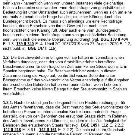
sein kann - namentlich wenn von unteren Instanzen viele gleichartige
Fälle zu beurteilen sein werden. Eine Rechtsfrage von grundsätzlicher
Bedeutung ist unter Umständen auch anzunehmen, wenn es sich um eine
erstmals zu beurteilende Frage handelt, die einer Klärung durch das
Bundesgericht bedarf. Es muss sich allerdings um eine Rechtsfrage
handeln, deren Entscheid von ihrem Gewicht her nach einer
höchstrichterlichen Klärung ruft. Aber auch eine vom Bundesgericht
bereits entschiedene Rechtsfrage kann von grundsätzlicher Bedeutung
sein, wenn sich die erneute Überprüfung aufdrängt (vgl.
BGE 139 II 404
E. 1.3;
139 II 340
E. 4; Urteil 2C_1037/2019 vom 27. August 2020 E. 1.2,
nicht publ. in:
BGE 147 II 116
).
1.2.
Die Beschwerdeführer bringen vor, sie hätten im vorinstanzlichen
Verfahren dargelegt, dass der vom Amtshilfeverfahren betroffene
Beschwerdeführer für den fraglichen Zeitraum keinen Steuerwohnsitz in
Spanien begründet habe. Die Beschwerdeführer werfen in diesem
Zusammenhang die Frage auf, ob die Schweizer Behörden unter
Bezugnahme auf das völkerrechtliche Vertrauensprinzip auf die Angaben
der ersuchenden Behörden hätten vertrauen dürfen, wenn Letztere in
ihrem Ersuchen keine klaren Belege für den Steuerwohnsitz in Spanien
vorbrächten.
1.2.1.
Nach der ständigen bundesgerichtlichen Rechtsprechung gilt für
das Amtshilfeverfahren, dass die Bestimmung des Steuerwohnsitzes der
betroffenen Person im internationalen Kontext eine materielle Frage
darstellt, die von den Behörden des ersuchten Staats nicht im Rahmen
des Amtshilfeverfahrens zu klären ist, sondern in die Zuständigkeit der
Behörden des ersuchenden Staats fällt (vgl.
BGE 145 II 112
E. 2.2.2;
142 II 218
E. 3.6 f.;
142 II 161
E. 2.2.2). Deshalb ist es im Grundsatz
unbehelflich, wenn sich die betroffene Person im Rahmen des