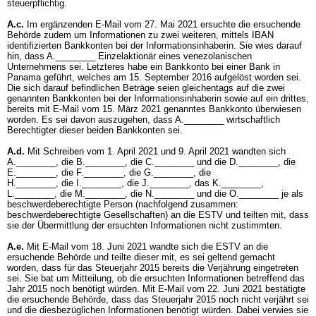
steuerpflichtig.
A.c.
Im ergänzenden E-Mail vom 27. Mai 2021 ersuchte die ersuchende
Behörde zudem um Informationen zu zwei weiteren, mittels IBAN
identifizierten Bankkonten bei der Informationsinhaberin. Sie wies darauf
hin, dass A.________ Einzelaktionär eines venezolanischen
Unternehmens sei. Letzteres habe ein Bankkonto bei einer Bank in
Panama geführt, welches am 15. September 2016 aufgelöst worden sei.
Die sich darauf befindlichen Beträge seien gleichentags auf die zwei
genannten Bankkonten bei der Informationsinhaberin sowie auf ein drittes,
bereits mit E-Mail vom 15. März 2021 genanntes Bankkonto überwiesen
worden. Es sei davon auszugehen, dass A.________ wirtschaftlich
Berechtigter dieser beiden Bankkonten sei.
A.d.
Mit Schreiben vom 1. April 2021 und 9. April 2021 wandten sich
A.________, die B.________, die C.________ und die D.________, die
E.________, die F.________, die G.________, die
H.________, die I.________, die J.________, das K.________,
L.________, die M.________, die N.________ und die O.________ je als
beschwerdeberechtigte Person (nachfolgend zusammen:
beschwerdeberechtigte Gesellschaften) an die ESTV und teilten mit, dass
sie der Übermittlung der ersuchten Informationen nicht zustimmten.
A.e.
Mit E-Mail vom 18. Juni 2021 wandte sich die ESTV an die
ersuchende Behörde und teilte dieser mit, es sei geltend gemacht
worden, dass für das Steuerjahr 2015 bereits die Verjährung eingetreten
sei. Sie bat um Mitteilung, ob die ersuchten Informationen betreffend das
Jahr 2015 noch benötigt würden. Mit E-Mail vom 22. Juni 2021 bestätigte
die ersuchende Behörde, dass das Steuerjahr 2015 noch nicht verjährt sei
und die diesbezüglichen Informationen benötigt würden. Dabei verwies sie