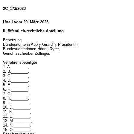
2C_173/2023
Urteil vom 29. März 2023
II. öffentlich-rechtliche Abteilung
Besetzung
Bundesrichterin Aubry Girardin, Präsidentin,
Bundesrichterinnen Hänni, Ryter,
Gerichtsschreiber Zollinger.
Verfahrensbeteiligte
1. A.________,
2. B.________,
3. C.________,
4. D.________,
5. E.________,
6. F.________,
7. G.________,
8. H.________,
9. I._________,
10. J.________,
11. K.________,
12. L.________,
13. M.________,
14. N.________,
15. O.________,