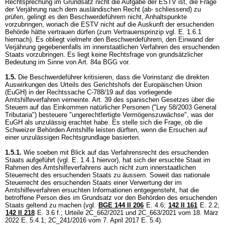
Rechtsprechung im Grundsatz nicht die Aufgabe der ESTV ist, die Frage
der Verjährung nach dem ausländischen Recht (ab- schliessend) zu
prüfen, gelingt es den Beschwerdeführern nicht, Anhaltspunkte
vorzubringen, wonach die ESTV nicht auf die Auskunft der ersuchenden
Behörde hätte vertrauen dürfen (zum Vertrauensprinzip vgl. E. 1.6.1
hiernach). Es obliegt vielmehr den Beschwerdeführern, den Einwand der
Verjährung gegebenenfalls im innerstaatlichen Verfahren des ersuchenden
Staats vorzubringen. Es liegt keine Rechtsfrage von grundsätzlicher
Bedeutung im Sinne von
Art. 84a BGG
vor.
1.5.
Die Beschwerdeführer kritisieren, dass die Vorinstanz die direkten
Auswirkungen des Urteils des Gerichtshofs der Europäischen Union
(EuGH) in der Rechtssache C-788/19 auf das vorliegende
Amtshilfeverfahren verneinte. Art. 39 des spanischen Gesetzes über die
Steuern auf das Einkommen natürlicher Personen ("Ley 58/2003 General
Tributaria") besteuere "ungerechtfertigte Vermögenszuwächse", was der
EuGH als unzulässig erachtet habe. Es stelle sich die Frage, ob die
Schweizer Behörden Amtshilfe leisten dürften, wenn die Ersuchen auf
einer unzulässigen Rechtsgrundlage basierten.
1.5.1.
Wie soeben mit Blick auf das Verfahrensrecht des ersuchenden
Staats aufgeführt (vgl. E. 1.4.1 hiervor), hat sich der ersuchte Staat im
Rahmen des Amtshilfeverfahrens auch nicht zum innerstaatlichen
Steuerrecht des ersuchenden Staats zu äussern. Soweit das nationale
Steuerrecht des ersuchenden Staats einer Verwertung der im
Amtshilfeverfahren ersuchten Informationen entgegensteht, hat die
betroffene Person dies im Grundsatz vor den Behörden des ersuchenden
Staats geltend zu machen (vgl.
BGE 144 II 206
E. 4.6;
142 II 161
E. 2.2;
142 II 218
E. 3.6 f.; Urteile 2C_662/2021 und 2C_663/2021 vom 18. März
2022 E. 5.4.1; 2C_241/2016 vom 7. April 2017 E. 5.4).