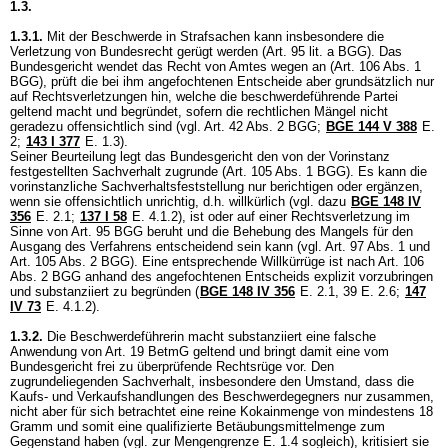
1.3.
1.3.1.
Mit der Beschwerde in Strafsachen kann insbesondere die
Verletzung von Bundesrecht gerügt werden (
Art. 95 lit. a BGG
). Das
Bundesgericht wendet das Recht von Amtes wegen an (
Art. 106 Abs. 1
BGG
), prüft die bei ihm angefochtenen Entscheide aber grundsätzlich nur
auf Rechtsverletzungen hin, welche die beschwerdeführende Partei
geltend macht und begründet, sofern die rechtlichen Mängel nicht
geradezu offensichtlich sind (vgl.
Art. 42 Abs. 2 BGG
;
BGE 144 V 388
E.
2
;
143 I 377
E. 1.3).
Seiner Beurteilung legt das Bundesgericht den von der Vorinstanz
festgestellten Sachverhalt zugrunde (
Art. 105 Abs. 1 BGG
). Es kann die
vorinstanzliche Sachverhaltsfeststellung nur berichtigen oder ergänzen,
wenn sie offensichtlich unrichtig, d.h. willkürlich (vgl. dazu
BGE 148 IV
356
E. 2.1
;
137 I 58
E. 4.1.2), ist oder auf einer Rechtsverletzung im
Sinne von
Art. 95 BGG
beruht und die Behebung des Mangels für den
Ausgang des Verfahrens entscheidend sein kann (vgl.
Art. 97 Abs. 1 und
Art. 105 Abs. 2 BGG
). Eine entsprechende Willkürrüge ist nach
Art. 106
Abs. 2 BGG
anhand des angefochtenen Entscheids explizit vorzubringen
und substanziiert zu begründen (
BGE 148 IV 356
E. 2.1, 39 E. 2.6;
147
IV 73
E. 4.1.2).
1.3.2.
Die Beschwerdeführerin macht substanziiert eine falsche
Anwendung von
Art. 19 BetmG
geltend und bringt damit eine vom
Bundesgericht frei zu überprüfende Rechtsrüge vor. Den
zugrundeliegenden Sachverhalt, insbesondere den Umstand, dass die
Kaufs- und Verkaufshandlungen des Beschwerdegegners nur zusammen,
nicht aber für sich betrachtet eine reine Kokainmenge von mindestens 18
Gramm und somit eine qualifizierte Betäubungsmittelmenge zum
Gegenstand haben (vgl. zur Mengengrenze E. 1.4 sogleich), kritisiert sie