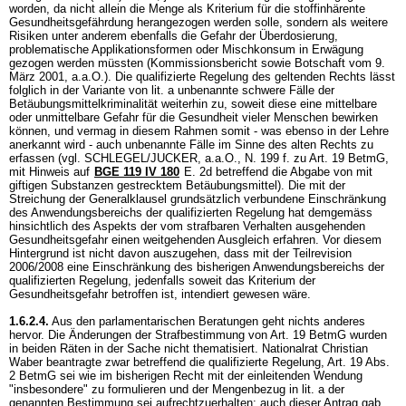
worden, da nicht allein die Menge als Kriterium für die stoffinhärente
Gesundheitsgefährdung herangezogen werden solle, sondern als weitere
Risiken unter anderem ebenfalls die Gefahr der Überdosierung,
problematische Applikationsformen oder Mischkonsum in Erwägung
gezogen werden müssten (Kommissionsbericht sowie Botschaft vom 9.
März 2001, a.a.O.). Die qualifizierte Regelung des geltenden Rechts lässt
folglich in der Variante von lit. a unbenannte schwere Fälle der
Betäubungsmittelkriminalität weiterhin zu, soweit diese eine mittelbare
oder unmittelbare Gefahr für die Gesundheit vieler Menschen bewirken
können, und vermag in diesem Rahmen somit - was ebenso in der Lehre
anerkannt wird - auch unbenannte Fälle im Sinne des alten Rechts zu
erfassen (vgl. SCHLEGEL/JUCKER, a.a.O., N. 199 f. zu
Art. 19 BetmG
,
mit Hinweis auf
BGE 119 IV 180
E. 2d betreffend die Abgabe von mit
giftigen Substanzen gestrecktem Betäubungsmittel). Die mit der
Streichung der Generalklausel grundsätzlich verbundene Einschränkung
des Anwendungsbereichs der qualifizierten Regelung hat demgemäss
hinsichtlich des Aspekts der vom strafbaren Verhalten ausgehenden
Gesundheitsgefahr einen weitgehenden Ausgleich erfahren. Vor diesem
Hintergrund ist nicht davon auszugehen, dass mit der Teilrevision
2006/2008 eine Einschränkung des bisherigen Anwendungsbereichs der
qualifizierten Regelung, jedenfalls soweit das Kriterium der
Gesundheitsgefahr betroffen ist, intendiert gewesen wäre.
1.6.2.4.
Aus den parlamentarischen Beratungen geht nichts anderes
hervor. Die Änderungen der Strafbestimmung von
Art. 19 BetmG
wurden
in beiden Räten in der Sache nicht thematisiert. Nationalrat Christian
Waber beantragte zwar betreffend die qualifizierte Regelung,
Art. 19 Abs.
2 BetmG
sei wie im bisherigen Recht mit der einleitenden Wendung
"insbesondere" zu formulieren und der Mengenbezug in lit. a der
genannten Bestimmung sei aufrechtzuerhalten; auch dieser Antrag gab