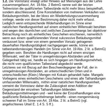
1.2.
Die Vorinstanz erwägt unter Hinweis auf Meinungen aus der Lehre
zusammengefasst,
Art. 19 Abs. 2 BetmG
nenne seit der letzten
Teilrevision die qualifizierten Tatbestände nicht mehr bloss beispielhaft,
sondern abschliessend. Eine Konstellation von mehreren Verkäufen von
Betäubungsmitteln, bei der bloss ein Wiederholungszusammenhang
vorliege, werde von dieser Bestimmung daher nicht mehr erfasst.
Lediglich wenn entsprechende Widerhandlungen im Sinne einer
natürlichen Handlungseinheit auf einem einheitlichen Willensakt beruhten
und wegen des räumlichen und zeitlichen Zusammenhangs bei objektiver
Betrachtung noch als einheitliches Geschehen erschienen, namentlich
wenn aus einem qualifizierenden Vorrat sukzessive Betäubungsmittel
veräussert bzw. einer von einem generellen Vorsatz getragenen
dauerhaften Handlungstätigkeit nachgegangen werde, könne ein
tatbestandsmässiges Handeln (im Sinne von
Art. 19 Abs. 2 lit. a BetmG
)
gegeben sein. Beruhten die Handlungen nicht auf einem einzigen
Willensakt, weil der Täter in unregelmässigen Abständen und bei
Gelegenheit tätig sei, handle es sich hingegen um Handlungsmehrheit,
die nicht vom qualifizierten Tatbestand abgedeckt werde.
Letzteres sei mit Bezug auf den Beschwerdegegner der Fall, der in
unregelmässigen Abständen, an unterschiedlichen Orten und in
unterschiedlichen (Klein-) Mengen mit Kokain gehandelt habe. Mangels
Vorliegens eines einheitlichen Geschehens und eines alle Tathandlungen
umfassenden Willensakts, mithin einer natürlichen Handlungseinheit,
verneint die Vorinstanz daher die Zulässigkeit einer Addition der
Gegenstand der einzelnen Tathandlungen bildenden
Betäubungsmittelmengen und - weil keine der Einzelhandlungen eine
qualifizierte Betäubungsmittelmenge betreffe - einen mengenmässig
schweren Fall im Sinne von
Art. 19 Abs. 2 lit. a BetmG
(vgl.
angefochtenes Urteil E. 1.4 S. 5 ff.).