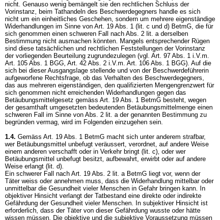
nicht. Genauso wenig bemängelt sie den rechtlichen Schluss der
Vorinstanz, beim Tathandeln des Beschwerdegegners handle es sich
nicht um ein einheitliches Geschehen, sondern um mehrere eigenständige
Widerhandlungen im Sinne von Art. 19 Abs. 1 (lit. c und d) BetmG, die für
sich genommen einen schweren Fall nach Abs. 2 lit. a derselben
Bestimmung nicht ausmachen könnten. Mangels entsprechender Rügen
sind diese tatsächlichen und rechtlichen Feststellungen der Vorinstanz
der vorliegenden Beurteilung zugrundezulegen (vgl. Art. 97 Abs. 1 i.V.m.
Art. 105 Abs. 1 BGG
, Art. 42 Abs. 2 i.V.m.
Art. 106 Abs. 1 BGG
). Auf die
sich bei dieser Ausgangslage stellende und von der Beschwerdeführerin
aufgeworfene Rechtsfrage, ob das Verhalten des Beschwerdegegners,
das aus mehreren eigenständigen, den qualifizierten Mengengrenzwert für
sich genommen nicht erreichenden Widerhandlungen gegen das
Betäubungsmittelgesetz gemäss
Art. 19 Abs. 1 BetmG
besteht, wegen
der gesamthaft umgesetzten bedeutenden Betäubungsmittelmenge einen
schweren Fall im Sinne von Abs. 2 lit. a der genannten Bestimmung zu
begründen vermag, wird im Folgenden einzugehen sein.
1.4.
Gemäss
Art. 19 Abs. 1 BetmG
macht sich unter anderem strafbar,
wer Betäubungsmittel unbefugt veräussert, verordnet, auf andere Weise
einem anderen verschafft oder in Verkehr bringt (lit. c), oder wer
Betäubungsmittel unbefugt besitzt, aufbewahrt, erwirbt oder auf andere
Weise erlangt (lit. d).
Ein schwerer Fall nach
Art. 19 Abs. 2 lit. a BetmG
liegt vor, wenn der
Täter weiss oder annehmen muss, dass die Widerhandlung mittelbar oder
unmittelbar die Gesundheit vieler Menschen in Gefahr bringen kann. In
objektiver Hinsicht verlangt der Tatbestand eine direkte oder indirekte
Gefährdung der Gesundheit vieler Menschen. In subjektiver Hinsicht ist
erforderlich, dass der Täter von dieser Gefährdung wusste oder hätte
wissen müssen. Die objektive und die subjektive Voraussetzung müssen