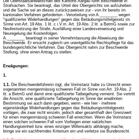
Die Oberstaatsanwaltschaft des Kantons Aargau führt Beschwerde in
Strafsachen. Sie beantragt, das Urteil des Obergerichts sei aufzuheben
und die Sache sei an dieses zurückzuweisen zur - von ihr bereits im
kantonalen Verfahren geforderten - Verurteilung von A.________ wegen
"qualifizierter Widerhandlungen" gegen das Betäubungsmittelgesetz im
Sinne von Art. 19 Abs. 1 lit. c i.V.m.
Art. 19 Abs. 2 lit. a BetmG
sowie zur
Neufestsetzung der Strafe, Ausfällung einer Landesverweisung und
Neuregelung der Kostenfolgen.
A.________ beantragt in seiner Vernehmlassung die Abweisung der
Beschwerde. Er ersucht zugleich um unentgeltliche Rechtspflege für das
bundesgerichtliche Verfahren. Das Obergericht nahm zur Beschwerde
Stellung, ohne einen Antrag zu stellen.
Erwägungen:
1.
1.1.
Die Beschwerdeführerin rügt, die Vorinstanz habe zu Unrecht einen
sogenannten mengenmässig schweren Fall im Sinne von
Art. 19 Abs. 2
lit. a BetmG
und damit eine qualifizierte Tatbegehung verneint. Sie vertritt
die Ansicht, eine qualifizierte Tatbegehung im Sinne der erwähnten
Bestimmung sei auch dann gegeben, wenn - wie hier - mehrere
eigenständige Widerhandlungen gegen das Betäubungsmittelgesetz
vorlägen, die zwar nicht einzeln, jedoch aber gesamthaft den Grenzwert
für einen mengenmässig schweren Fall erreichten. Wenn die Vorinstanz
einen solchen schweren Fall vom Vorliegen einer natürlichen
Handlungseinheit bzw. eines einzigen Willensakts abhängig mache,
bringe sie ein sachfremdes Kriterium ein und verletze sie Bundesrecht.