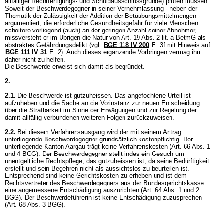
allfälliger Rechtfertigungs- und Schuldausschlussgründe) prüfen müssen.
Soweit der Beschwerdegegner in seiner Vernehmlassung - neben der
Thematik der Zulässigkeit der Addition der Betäubungsmittelmengen -
argumentiert, die erforderliche Gesundheitsgefahr für viele Menschen
scheitere vorliegend (auch) an der geringen Anzahl seiner Abnehmer,
missversteht er im Übrigen die Natur von
Art. 19 Abs. 2 lit. a BetmG
als
abstraktes Gefährdungsdelikt (vgl.
BGE 118 IV 200
E. 3f mit Hinweis auf
BGE 111 IV 31
E. 2). Auch dieses ergänzende Vorbringen vermag ihm
daher nicht zu helfen.
Die Beschwerde erweist sich damit als begründet.
2.
2.1.
Die Beschwerde ist gutzuheissen. Das angefochtene Urteil ist
aufzuheben und die Sache an die Vorinstanz zur neuen Entscheidung
über die Strafbarkeit im Sinne der Erwägungen und zur Regelung der
damit allfällig verbundenen weiteren Folgen zurückzuweisen.
2.2.
Bei diesem Verfahrensausgang wird der mit seinem Antrag
unterliegende Beschwerdegegner grundsätzlich kostenpflichtig. Der
unterliegende Kanton Aargau trägt keine Verfahrenskosten (
Art. 66 Abs. 1
und 4 BGG
). Der Beschwerdegegner stellt indes ein Gesuch um
unentgeltliche Rechtspflege, das gutzuheissen ist, da seine Bedürftigkeit
erstellt und sein Begehren nicht als aussichtslos zu beurteilen ist.
Entsprechend sind keine Gerichtskosten zu erheben und ist dem
Rechtsvertreter des Beschwerdegegners aus der Bundesgerichtskasse
eine angemessene Entschädigung auszurichten (
Art. 64 Abs. 1 und 2
BGG
). Der Beschwerdeführerin ist keine Entschädigung zuzusprechen
(
Art. 68 Abs. 3 BGG
).