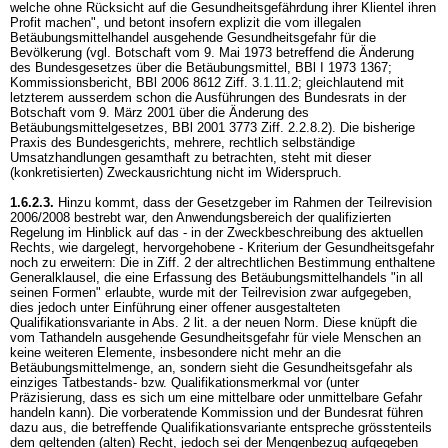
welche ohne Rücksicht auf die Gesundheitsgefährdung ihrer Klientel ihren
Profit machen", und betont insofern explizit die vom illegalen
Betäubungsmittelhandel ausgehende Gesundheitsgefahr für die
Bevölkerung (vgl. Botschaft vom 9. Mai 1973 betreffend die Änderung
des Bundesgesetzes über die Betäubungsmittel, BBl I 1973 1367;
Kommissionsbericht, BBl 2006 8612 Ziff. 3.1.11.2; gleichlautend mit
letzterem ausserdem schon die Ausführungen des Bundesrats in der
Botschaft vom 9. März 2001 über die Änderung des
Betäubungsmittelgesetzes, BBl 2001 3773 Ziff. 2.2.8.2). Die bisherige
Praxis des Bundesgerichts, mehrere, rechtlich selbständige
Umsatzhandlungen gesamthaft zu betrachten, steht mit dieser
(konkretisierten) Zweckausrichtung nicht im Widerspruch.
1.6.2.3.
Hinzu kommt, dass der Gesetzgeber im Rahmen der Teilrevision
2006/2008 bestrebt war, den Anwendungsbereich der qualifizierten
Regelung im Hinblick auf das - in der Zweckbeschreibung des aktuellen
Rechts, wie dargelegt, hervorgehobene - Kriterium der Gesundheitsgefahr
noch zu erweitern: Die in Ziff. 2 der altrechtlichen Bestimmung enthaltene
Generalklausel, die eine Erfassung des Betäubungsmittelhandels "in all
seinen Formen" erlaubte, wurde mit der Teilrevision zwar aufgegeben,
dies jedoch unter Einführung einer offener ausgestalteten
Qualifikationsvariante in Abs. 2 lit. a der neuen Norm. Diese knüpft die
vom Tathandeln ausgehende Gesundheitsgefahr für viele Menschen an
keine weiteren Elemente, insbesondere nicht mehr an die
Betäubungsmittelmenge, an, sondern sieht die Gesundheitsgefahr als
einziges Tatbestands- bzw. Qualifikationsmerkmal vor (unter
Präzisierung, dass es sich um eine mittelbare oder unmittelbare Gefahr
handeln kann). Die vorberatende Kommission und der Bundesrat führen
dazu aus, die betreffende Qualifikationsvariante entspreche grösstenteils
dem geltenden (alten) Recht, jedoch sei der Mengenbezug aufgegeben