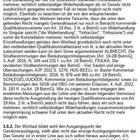
mehrerer, rechtlich selbständiger Widerhandlungen als im Gesetz nicht
ausdrücklich geregelter schwerer Fall ist heute folglich nicht mehr
möglich. Ebenfalls zu beachten ist die von den entsprechenden
Lehrmeinungen des Weiteren betonte Tatsache, dass die unter dem
geltenden Recht mangels Generalklausel nur noch in Betracht kommende
Qualifikationsvariante von
Art. 19 Abs. 2 lit. a BetmG
von Widerhandlung
im Singular spricht ("die Widerhandlung", "l'infraction", "l'infrazione") und
somit die Konstellation mehrerer, rechtlich selbständiger
Einzelhandlungen gemäss dem Wortlaut grundsätzlich auch nicht unter
den verbleibenden Qualifikationstatbestand von lit. a der aktuellen Norm
subsumiert werden kann (in dem Sinne argumentierend: ALBRECHT, Die
Strafbestimmungen des Betäubungsmittelgesetzes [
Art. 19-28l BetmG
],
3. Aufl. 2016, N. 184 und 231 f. zu
Art. 19 BetmG
; FIOLKA, Die
revidierten Strafbestimmungen des BetmG - Vier Säulen und einige
Überraschungen, AJP 2011 S. 1278; HUG-BEELI, in: Basler Kommentar
Betäubungsmittelgesetz, 2016, N. 879 und 965 zu
Art. 19 BetmG
;
SCHLEGEL/JUCKER, Kommentar zum Betäubungsmittelgesetz sowie zu
Bestimmungen des StGB und OBG mit weiteren Erlassen, 4. Aufl. 2022,
N. 193 ff. zu
Art. 19 BetmG
). Wie zu zeigen ist, kann entgegen den
erwähnten Meinungen aus der Lehre und der diesen folgenden Vorinstanz
diese textliche Ausgestaltung der heutigen Qualifikationsvariante von
Art.
19 Abs. 2 lit. a BetmG
jedoch nicht dazu führen, dass ein sich aus
mehreren, rechtlich selbständigen Widerhandlungen zusammensetzender
mengenmässig schwerer Fall unter dem aktuellen Recht nicht mehr
möglich wäre.
1.6.2.
Der Wortlaut bildet wohl den Ausgangspunkt der
Gesetzesauslegung, stellt aber nicht das einzige Auslegungskriterium dar.
Das Gesetz ist in erster Linie aus sich selbst heraus auszulegen, d.h.