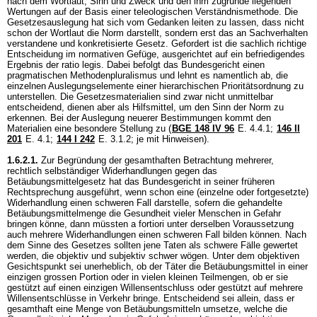
nach dem Wortlaut, Sinn und Zweck und den ihm zugrunde liegenden
Wertungen auf der Basis einer teleologischen Verständnismethode. Die
Gesetzesauslegung hat sich vom Gedanken leiten zu lassen, dass nicht
schon der Wortlaut die Norm darstellt, sondern erst das an Sachverhalten
verstandene und konkretisierte Gesetz. Gefordert ist die sachlich richtige
Entscheidung im normativen Gefüge, ausgerichtet auf ein befriedigendes
Ergebnis der ratio legis. Dabei befolgt das Bundesgericht einen
pragmatischen Methodenpluralismus und lehnt es namentlich ab, die
einzelnen Auslegungselemente einer hierarchischen Prioritätsordnung zu
unterstellen. Die Gesetzesmaterialien sind zwar nicht unmittelbar
entscheidend, dienen aber als Hilfsmittel, um den Sinn der Norm zu
erkennen. Bei der Auslegung neuerer Bestimmungen kommt den
Materialien eine besondere Stellung zu (
BGE 148 IV 96
E. 4.4.1;
146 II
201
E. 4.1
;
144 I 242
E. 3.1.2; je mit Hinweisen).
1.6.2.1.
Zur Begründung der gesamthaften Betrachtung mehrerer,
rechtlich selbständiger Widerhandlungen gegen das
Betäubungsmittelgesetz hat das Bundesgericht in seiner früheren
Rechtsprechung ausgeführt, wenn schon eine (einzelne oder fortgesetzte)
Widerhandlung einen schweren Fall darstelle, sofern die gehandelte
Betäubungsmittelmenge die Gesundheit vieler Menschen in Gefahr
bringen könne, dann müssten a fortiori unter derselben Voraussetzung
auch mehrere Widerhandlungen einen schweren Fall bilden können. Nach
dem Sinne des Gesetzes sollten jene Taten als schwere Fälle gewertet
werden, die objektiv und subjektiv schwer wögen. Unter dem objektiven
Gesichtspunkt sei unerheblich, ob der Täter die Betäubungsmittel in einer
einzigen grossen Portion oder in vielen kleinen Teilmengen, ob er sie
gestützt auf einen einzigen Willensentschluss oder gestützt auf mehrere
Willensentschlüsse in Verkehr bringe. Entscheidend sei allein, dass er
gesamthaft eine Menge von Betäubungsmitteln umsetze, welche die