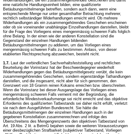
Widerhandlungen, die ein zusammengehörendes Geschehen und damit
eine natürliche Handlungseinheit bilden, eine qualifizierte
Betäubungsmittelmenge betreffen, sondern auch dann, wenn eine
entsprechende Menge nur unter gesamthafter Betrachtung mehrerer,
rechtlich selbständiger Widerhandlungen erreicht wird. Ob mehrere
Widerhandlungen als ein zusammengehörendes Geschehen erscheinen
oder ob sie voneinander unabhängige Einzelhandlungen darstellen, bleibt
für die Frage des Vorliegens eines mengenmässig schweren Falls folglich
ohne Belang. In der einen wie der anderen Konstellation sind die
Gegenstand der einzelnen Handlungen bildenden
Betäubungsmittelmengen zu addieren, um das Vorliegen eines
mengenmässig schweren Falls zu bestimmen. Anlass, von dieser
etablierten Rechtsprechung abzuweichen, besteht nicht.
1.7.
Laut der verbindlichen Sachverhaltsfeststellung und rechtlichen
Beurteilung der Vorinstanz hat der Beschwerdegegner wiederholt
Widerhandlungen gegen das Betäubungsmittelgesetz verübt, die kein
zusammengehörendes Geschehen, sondern eigenständige Tathandlungen
darstellen, und die insgesamt, nicht aber für sich genommen, den
Grenzwert von 18 Gramm reinen Kokains erreichen bzw. überschreiten.
Wenn die Vorinstanz bei dieser Ausgangslage das Vorliegen eines
mengenmässig schweren Falls verneint mit der Begründung, die
erforderliche Mindestverkaufsmenge sei nicht erreicht und das objektive
Erfordernis des qualifizierten Tatbestands sei daher nicht erfüllt, verletzt
sie nach dem Ausgeführten Bundesrecht. Sie hätte die
Betäubungsmittelmengen der einzelnen Handlungen auch in der
gegebenen Konstellation zusammenrechnen und infolge des
Überschreitens des Mengengrenzwerts den objektiven Tatbestand von
Art. 19 Abs. 2 lit. a BetmG
bejahen sowie die weiteren Voraussetzungen
einer diesbezüglichen Strafbarkeit (subjektiver Tatbestand, Vorliegen