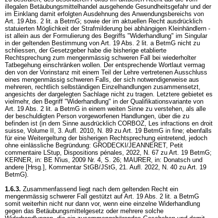
illegalen Betäubungsmittelhandel ausgehende Gesundheitsgefahr und der
im Einklang damit erfolgten Ausdehnung des Anwendungsbereichs von
Art. 19 Abs. 2 lit. a BetmG
; sowie der im aktuellen Recht ausdrücklich
statuierten Möglichkeit der Strafmilderung bei abhängigen Kleinhändlern -
ist allein aus der Formulierung des Begriffs "Widerhandlung" im Singular
in der geltenden Bestimmung von
Art. 19 Abs. 2 lit. a BetmG
nicht zu
schliessen, der Gesetzgeber habe die bisherige etablierte
Rechtsprechung zum mengenmässig schweren Fall bei wiederholter
Tatbegehung einschränken wollen. Der entsprechende Wortlaut vermag
den von der Vorinstanz mit einem Teil der Lehre vertretenen Ausschluss
eines mengenmässig schweren Falls, der sich notwendigerweise aus
mehreren, rechtlich selbständigen Einzelhandlungen zusammensetzt,
angesichts der dargelegten Sachlage nicht zu tragen. Letztere gebietet es
vielmehr, den Begriff "Widerhandlung" in der Qualifikationsvariante von
Art. 19 Abs. 2 lit. a BetmG
in einem weiten Sinne zu verstehen, als alle
der beschuldigten Person vorgeworfenen Handlungen, über die zu
befinden ist (in dem Sinne ausdrücklich CORBOZ, Les infractions en droit
suisse, Volume II, 3. Aufl. 2010, N. 89 zu
Art. 19 BetmG
in fine; ebenfalls
für eine Weitergeltung der bisherigen Rechtsprechung eintretend, jedoch
ohne einlässliche Begründung: GRODECKI/JEANNERET, Petit
commentaire LStup, Dispositions pénales, 2022, N. 67 zu
Art. 19 BetmG
;
KERNER, in: BE N'ius, 2009 Nr. 4, S. 26; MAURER, in: Donatsch und
andere [Hrsg.], Kommentar StGB/JStG, 21. Aufl. 2022, N. 40 zu
Art. 19
BetmG
).
1.6.3.
Zusammenfassend liegt nach dem geltenden Recht ein
mengenmässig schwerer Fall gestützt auf
Art. 19 Abs. 2 lit. a BetmG
somit weiterhin nicht nur dann vor, wenn eine einzelne Widerhandlung
gegen das Betäubungsmittelgesetz oder mehrere solche