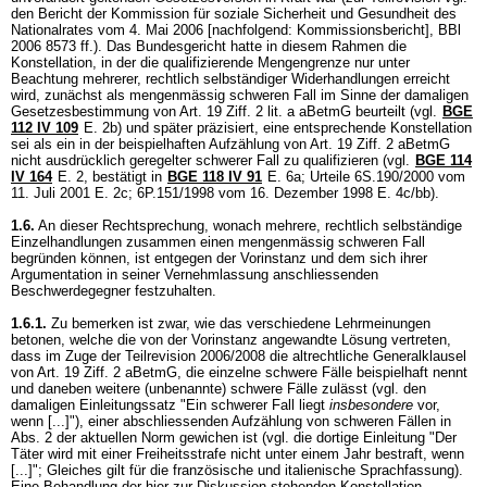
den Bericht der Kommission für soziale Sicherheit und Gesundheit des
Nationalrates vom 4. Mai 2006 [nachfolgend: Kommissionsbericht], BBl
2006 8573 ff.). Das Bundesgericht hatte in diesem Rahmen die
Konstellation, in der die qualifizierende Mengengrenze nur unter
Beachtung mehrerer, rechtlich selbständiger Widerhandlungen erreicht
wird, zunächst als mengenmässig schweren Fall im Sinne der damaligen
Gesetzesbestimmung von Art. 19 Ziff. 2 lit. a aBetmG beurteilt (vgl.
BGE
112 IV 109
E. 2b) und später präzisiert, eine entsprechende Konstellation
sei als ein in der beispielhaften Aufzählung von Art. 19 Ziff. 2 aBetmG
nicht ausdrücklich geregelter schwerer Fall zu qualifizieren (vgl.
BGE 114
IV 164
E. 2, bestätigt in
BGE 118 IV 91
E. 6a; Urteile 6S.190/2000 vom
11. Juli 2001 E. 2c; 6P.151/1998 vom 16. Dezember 1998 E. 4c/bb).
1.6.
An dieser Rechtsprechung, wonach mehrere, rechtlich selbständige
Einzelhandlungen zusammen einen mengenmässig schweren Fall
begründen können, ist entgegen der Vorinstanz und dem sich ihrer
Argumentation in seiner Vernehmlassung anschliessenden
Beschwerdegegner festzuhalten.
1.6.1.
Zu bemerken ist zwar, wie das verschiedene Lehrmeinungen
betonen, welche die von der Vorinstanz angewandte Lösung vertreten,
dass im Zuge der Teilrevision 2006/2008 die altrechtliche Generalklausel
von Art. 19 Ziff. 2 aBetmG, die einzelne schwere Fälle beispielhaft nennt
und daneben weitere (unbenannte) schwere Fälle zulässt (vgl. den
damaligen Einleitungssatz "Ein schwerer Fall liegt
insbesondere
vor,
wenn [...]"), einer abschliessenden Aufzählung von schweren Fällen in
Abs. 2 der aktuellen Norm gewichen ist (vgl. die dortige Einleitung "Der
Täter wird mit einer Freiheitsstrafe nicht unter einem Jahr bestraft, wenn
[...]"; Gleiches gilt für die französische und italienische Sprachfassung).
Eine Behandlung der hier zur Diskussion stehenden Konstellation