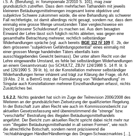
i.S. A. (Berufung), in: forumpoenale 2/2010 S. 101), mag zwar
grundsätzlich zutreffen. Dass dem mehrfachen Tathandeln mit jeweils
kleineren Betäubungsmittelmengen insgesamt keine objektive und
subjektive Schwere zukommen würde, die eine Behandlung als schwerer
Fall rechtfertigte, ist damit allerdings nicht gesagt, sondern nur, dass dem
einmalig eine grosse Menge umsetzenden Täter vergleichsweise ein
(noch) grösserer Schuldvorwurf zu machen sei. Aus dem besagten
Einwand der Lehre lässt sich folglich nichts ableiten, was gegen eine
gesamthafte Betrachtung mehrerer, rechtlich selbständiger
Widerhandlungen spräche (vgl. auch bereits
BGE 112 IV 109
E. 2b, der
dem grösseren "subjektiven Gefährdungspotential" eines einmalig mit
einer grossen Menge handelnden Täters ebenfalls kein
ausschlaggebendes Gewicht beimass). Der unter altem Recht von der
Lehre eingewandte Umstand, es fehle bei selbständigen Widerhandlungen
an einem Gesamtvorsatz (so SCHULTZ, ZBJV 124/1988 S. 14 ff. lit. b
und 126/1990 S. 39 lit. b), ist der Konstellation mehrerer selbständiger
Widerhandlungen ferner inhärent und trägt zur Klärung der Frage, ob
Art.
19 Abs. 2 lit. a BetmG
trotz der Formulierung von "Widerhandlung" im
Singular auch Konstellationen mehrerer Einzelhandlungen erfasst, nichts
Zusätzliches bei.
1.6.2.2.
Nichts geändert hat sich im Zuge der Teilrevision 2006/2008 des
Weiteren an der grundsätzlichen Zielsetzung der qualifizierten Regelung.
In der Botschaft zum alten Recht wie auch im Kommissionsbericht zur
aktuellen Gesetzesfassung wird übereinstimmend die "strenge" bzw.
"verschärfte" Bestrafung des illegalen Betäubungsmittelhandels
angeführt. Der Bericht zum aktuellen Recht spricht dabei nicht mehr nur
vom "illegalen Betäubungsmittelhandel in all seinen Formen", wie noch
die altrechtliche Botschaft, sondern nennt präzisierend die
"nichtabhängigen Händler/Händlerringe des Drogen-Schwarzmarktes [...],