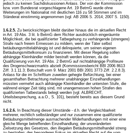
jedoch zu keinen Sachdiskussionen Anlass. Der von der Kommission
bzw. vom Bundesrat vorgeschlagene
Art. 19 BetmG
wurde ohne
Weiterungen im Nationalrat mit deutlichen 116 zu 58 Stimmen und im
Ständerat einstimmig angenommen (vgl. AB 2006 S. 2014; 2007 S. 1150).
1.6.2.5.
Zu berücksichtigen bleibt darüber hinaus die im aktuellen Recht
in
Art. 19 Abs. 3 lit. b BetmG
dem Richter ausdrücklich eingeräumte
Möglichkeit, die bei qualifizierter Tatbegehung zu verhängende (strengere)
Strafe nach freiem Ermessen zu mildern, wenn der Täter selbst
betäubungsmittelabhängig ist und delinquierte, um seinen eigenen
Betäubungsmittelkonsum zu finanzieren. Mit dieser Regelung sollen
abhängige Kleinhändler milder bestraft werden können, da die
Qualifizierung von
Art. 19 Abs. 2 BetmG
auf nichtabhängige Profiteure
des Drogenschwarzmarkts abzielt (Kommissionsbericht BBl 2006 8613
Ziff. 3.1.11.3; Botschaft vom 9. März 2001 BBl 2001 3773 Ziff. 2.2.8.3).
Anlass für die im Schrifttum zuweilen gehegte Befürchtung, bei einer
gesamthaften Betrachtung mehrerer unabhängiger Einzelhandlungen
müssten vermehrt auch abhängige Kleinhändler der untersten Stufe, die
während einiger Zeit tätig sind, mit unangemessen hohen Strafen des
qualifizierten Tatbestands belegt werden (vgl. ALBRECHT,
Urteilsbesprechung, a.a.O., S. 101), besteht bereits aus diesem Grund
nicht.
1.6.2.6.
In Beachtung dieser Umstände - d.h. der Vergleichbarkeit
mehrerer, rechtlich selbständiger und nur zusammen eine qualifizierte
Betäubungsmittelmenge ausmachender Widerhandlungen mit einer eine
gleiche Menge betreffenden Einzelhandlung; der unveränderten
Zielsetzung des Gesetzes, den illegalen Betäubungsmittelhandel streng
zu bestrafen; des besonderen Fokus im aktuellen Recht auf die vom