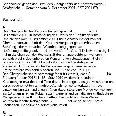
Beschwerde gegen das Urteil des Obergerichts des Kantons Aargau,
Strafgericht, 1. Kammer, vom 3. Dezember 2021 (SST.2021.87).
Sachverhalt:
A.
Das Obergericht des Kantons Aargau sprach A.________ am 3.
Dezember 2021 - in Bestätigung des Urteils des Bezirksgerichts
Rheinfelden vom 9. Dezember 2020 und in Abweisung der von der
Oberstaatsanwaltschaft des Kantons Aargau dagegen erhobenen
Berufung - der mehrfachen Widerhandlung gegen das
Betäubungsmittelgesetz im Sinne von
Art. 19 Abs. 1 BetmG
schuldig. Es
nahm daneben von der Rechtskraft des unangefochtenen weiteren
Schuldspruchs des unbefugten Konsums von Betäubungsmitteln im
Sinne von
Art. 19a Ziff. 1 BetmG
Vormerk und bestätigte die
erstinstanzlich für sämtliche Delikte ausgesprochene bedingte
Freiheitsstrafe von zehn Monaten und Busse von Fr. 1'000.--.
Das Obergericht hält zusammengefasst für erstellt, dass A.________ im
Zeitraum Januar 2018 bis 15. März 2019 wiederholt Kokain in
Kleinmengen erworben und Teile davon in unregelmässigen Abständen an
verschiedenen Orten an mehrere Abnehmer weiterverkauft hat. Die
einzelnen Umsatzhandlungen hätten dabei stets eine Menge von weniger
als 18 Gramm reinen Kokains zum Gegenstand gehabt, gesamthaft diese
Menge jedoch deutlich überschritten. Das nicht auf diese Weise
weiterveräusserte Kokain habe A.________ teilweise seiner Ehefrau
überlassen und teilweise selbst konsumiert.
B.