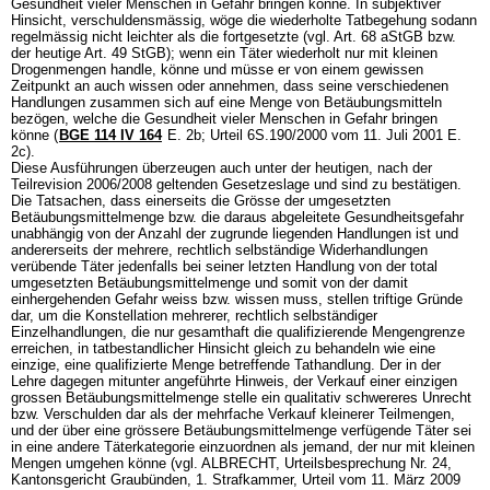
Gesundheit vieler Menschen in Gefahr bringen könne. In subjektiver
Hinsicht, verschuldensmässig, wöge die wiederholte Tatbegehung sodann
regelmässig nicht leichter als die fortgesetzte (vgl. Art. 68 aStGB bzw.
der heutige
Art. 49 StGB
); wenn ein Täter wiederholt nur mit kleinen
Drogenmengen handle, könne und müsse er von einem gewissen
Zeitpunkt an auch wissen oder annehmen, dass seine verschiedenen
Handlungen zusammen sich auf eine Menge von Betäubungsmitteln
bezögen, welche die Gesundheit vieler Menschen in Gefahr bringen
könne (
BGE 114 IV 164
E. 2b; Urteil 6S.190/2000 vom 11. Juli 2001 E.
2c).
Diese Ausführungen überzeugen auch unter der heutigen, nach der
Teilrevision 2006/2008 geltenden Gesetzeslage und sind zu bestätigen.
Die Tatsachen, dass einerseits die Grösse der umgesetzten
Betäubungsmittelmenge bzw. die daraus abgeleitete Gesundheitsgefahr
unabhängig von der Anzahl der zugrunde liegenden Handlungen ist und
andererseits der mehrere, rechtlich selbständige Widerhandlungen
verübende Täter jedenfalls bei seiner letzten Handlung von der total
umgesetzten Betäubungsmittelmenge und somit von der damit
einhergehenden Gefahr weiss bzw. wissen muss, stellen triftige Gründe
dar, um die Konstellation mehrerer, rechtlich selbständiger
Einzelhandlungen, die nur gesamthaft die qualifizierende Mengengrenze
erreichen, in tatbestandlicher Hinsicht gleich zu behandeln wie eine
einzige, eine qualifizierte Menge betreffende Tathandlung. Der in der
Lehre dagegen mitunter angeführte Hinweis, der Verkauf einer einzigen
grossen Betäubungsmittelmenge stelle ein qualitativ schwereres Unrecht
bzw. Verschulden dar als der mehrfache Verkauf kleinerer Teilmengen,
und der über eine grössere Betäubungsmittelmenge verfügende Täter sei
in eine andere Täterkategorie einzuordnen als jemand, der nur mit kleinen
Mengen umgehen könne (vgl. ALBRECHT, Urteilsbesprechung Nr. 24,
Kantonsgericht Graubünden, 1. Strafkammer, Urteil vom 11. März 2009