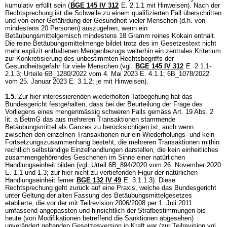
kumulativ erfüllt sein (
BGE 145 IV 312
E. 2.1.1 mit Hinweisen). Nach der
Rechtsprechung ist die Schwelle zu einem qualifizierten Fall überschritten
und von einer Gefährdung der Gesundheit vieler Menschen (d.h. von
mindestens 20 Personen) auszugehen, wenn ein
Betäubungsmittelgemisch mindestens 18 Gramm reines Kokain enthält.
Die reine Betäubungsmittelmenge bildet trotz des im Gesetzestext nicht
mehr explizit enthaltenen Mengenbezugs weiterhin ein zentrales Kriterium
zur Konkretisierung des unbestimmten Rechtsbegriffs der
Gesundheitsgefahr für viele Menschen (vgl.
BGE 145 IV 312
E. 2.1.1-
2.1.3; Urteile 6B_1280/2022 vom 4. Mai 2023 E. 4.1.1; 6B_1078/2022
vom 25. Januar 2023 E. 3.1.2; je mit Hinweisen).
1.5.
Zur hier interessierenden wiederholten Tatbegehung hat das
Bundesgericht festgehalten, dass bei der Beurteilung der Frage des
Vorliegens eines mengenmässig schweren Falls gemäss
Art. 19 Abs. 2
lit. a BetmG
das aus mehreren Transaktionen stammende
Betäubungsmittel als Ganzes zu berücksichtigen ist, auch wenn
zwischen den einzelnen Transaktionen nur ein Wiederholungs- und kein
Fortsetzungszusammenhang besteht, die mehreren Transaktionen mithin
rechtlich selbständige Einzelhandlungen darstellen, die kein einheitliches
zusammengehörendes Geschehen im Sinne einer natürlichen
Handlungseinheit bilden (vgl. Urteil 6B_894/2020 vom 26. November 2020
E. 1.1 und 1.3; zur hier nicht zu vertiefenden Figur der natürlichen
Handlungseinheit ferner
BGE 132 IV 49
E. 3.1.1.3). Diese
Rechtsprechung geht zurück auf eine Praxis, welche das Bundesgericht
unter Geltung der alten Fassung des Betäubungsmittelgesetzes
etablierte, die vor der mit Teilrevision 2006/2008 per 1. Juli 2011
umfassend angepassten und hinsichtlich der Strafbestimmungen bis
heute (von Modifikationen betreffend die Sanktionen abgesehen)
unverändert geltenden Gesetzesversion in Kraft war (zur Teilrevision vgl.